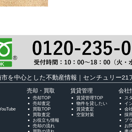
崎市を中心とした不動産情報｜センチュリー21
売却・買取
賃貸管理
会社
売却TOP
賃貸管理TOP
ス
売却査定
物件を貸したい
イ
YouTube
買取TOP
賃貸査定
会
買取査定
空室対策
採
お役立ち情報
プ
売却の流れ
お
買取の流れ
書