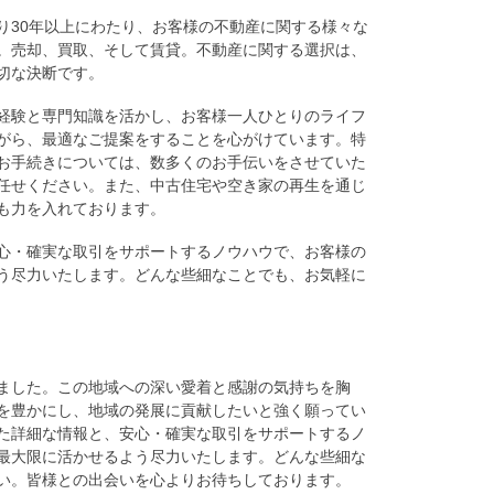
り30年以上にわたり、お客様の不動産に関する様々な
。売却、買取、そして賃貸。不動産に関する選択は、
切な決断です。
経験と専門知識を活かし、お客様一人ひとりのライフ
がら、最適なご提案をすることを心がけています。特
お手続きについては、数多くのお手伝いをさせていた
任せください。また、中古住宅や空き家の再生を通じ
も力を入れております。
心・確実な取引をサポートするノウハウで、お客様の
う尽力いたします。どんな些細なことでも、お気軽に
ました。この地域への深い愛着と感謝の気持ちを胸
を豊かにし、地域の発展に貢献したいと強く願ってい
た詳細な情報と、安心・確実な取引をサポートするノ
最大限に活かせるよう尽力いたします。どんな些細な
い。皆様との出会いを心よりお待ちしております。