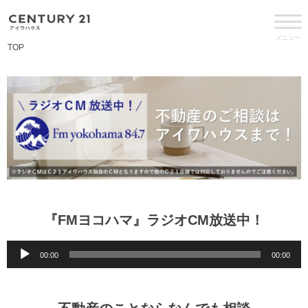
メニュー
TOP
『FMヨコハマ』ラジオCM放送中！
音
00:00
00:00
声
プ
レ
ー
ヤ