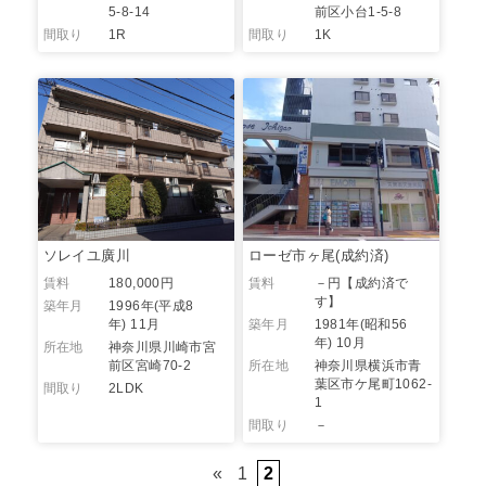
5-8-14
前区小台1-5-8
間取り
1R
間取り
1K
ソレイユ廣川
ローゼ市ヶ尾(成約済)
賃料
180,000円
賃料
－円
【成約済で
す】
築年月
1996年(平成8
年) 11月
築年月
1981年(昭和56
年) 10月
所在地
神奈川県川崎市宮
前区宮崎70-2
所在地
神奈川県横浜市青
葉区市ケ尾町1062-
間取り
2LDK
1
間取り
－
«
1
2