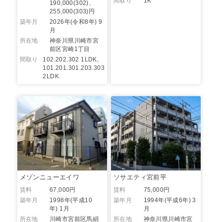
間取り
1K
190,000(302)、
255,000(303)円
築年月
2026年(令和8年) 9
月
所在地
神奈川県川崎市宮
前区宮崎1丁目
間取り
102.202.302 1LDK,
101.201.301.203.303
2LDK
メゾンニューエイワ
ソサエティ宮前平
賃料
67,000円
賃料
75,000円
築年月
1998年(平成10
築年月
1994年(平成6年) 3
年) 1月
月
所在地
川崎市宮前区馬絹
所在地
神奈川県川崎市宮