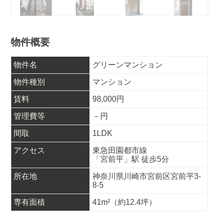
物件概要
物件名
グリーンマンション
物件種別
マンション
賃料
98,000
円
管理費等
－
円
間取
1LDK
アクセス
東急田園都市線
「宮前平」駅 徒歩5分
所在地
神奈川県川崎市宮前区宮前平3-
8-5
専有面積
41m²
（約12.4坪）