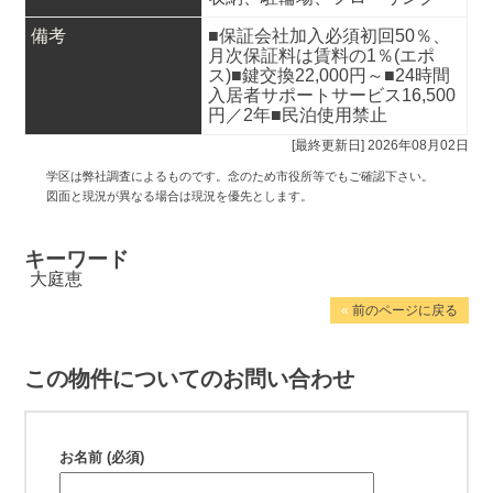
備考
■保証会社加入必須初回50％、
月次保証料は賃料の1％(エポ
ス)■鍵交換22,000円～■24時間
入居者サポートサービス16,500
円／2年■民泊使用禁止
[最終更新日] 2026年08月02日
学区は弊社調査によるものです。念のため市役所等でもご確認下さい。
図面と現況が異なる場合は現況を優先とします。
キーワード
大庭恵
«
前のページに戻る
この物件についてのお問い合わせ
お名前 (必須)