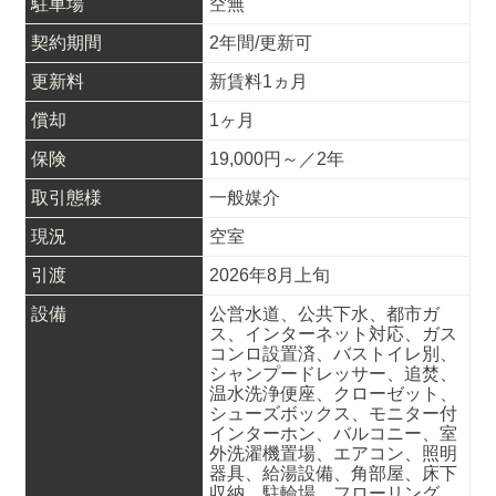
駐車場
空無
契約期間
2年間/更新可
更新料
新賃料1ヵ月
償却
1ヶ月
保険
19,000円～／2年
取引態様
一般媒介
現況
空室
引渡
2026年8月上旬
設備
公営水道、公共下水、都市ガ
ス、インターネット対応、ガス
コンロ設置済、バストイレ別、
シャンプードレッサー、追焚、
温水洗浄便座、クローゼット、
シューズボックス、モニター付
インターホン、バルコニー、室
外洗濯機置場、エアコン、照明
器具、給湯設備、角部屋、床下
収納、駐輪場、フローリング