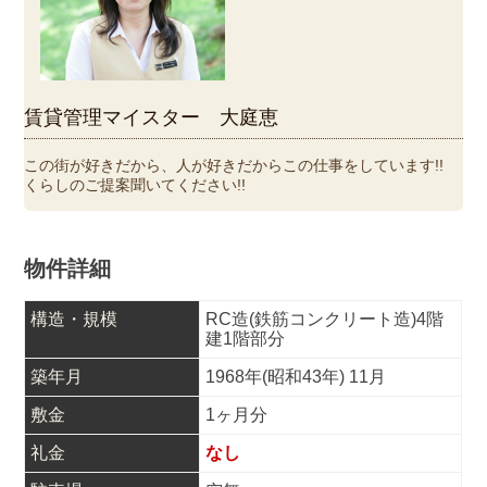
賃貸管理マイスター 大庭恵
この街が好きだから、人が好きだからこの仕事をしています!!
くらしのご提案聞いてください!!
物件詳細
構造・規模
RC造(鉄筋コンクリート造)4階
建1階部分
築年月
1968年(昭和43年) 11月
敷金
1ヶ月分
礼金
なし