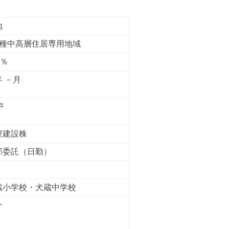
地
1種中高層住居専用地域
0％
年 －月
戸
豊建設株
部委託（日勤）
蔵小学校・犬蔵中学校
介