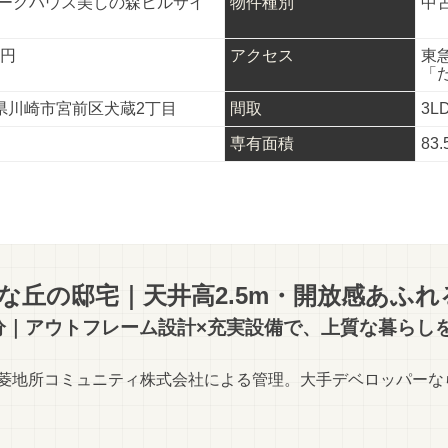
パークハウス美しの森ヒルサイ
物件種別
中
円
アクセス
東
「
県川崎市宮前区犬蔵2丁目
間取
3L
専有面積
83.
丘の邸宅｜天井高2.5m・開放感あふれる
分｜アウトフレーム設計×充実設備で、上質な暮らし
菱地所コミュニティ株式会社による管理。大手デベロッパーな