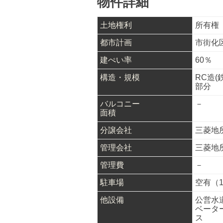
物件詳細
土地権利
所有権
都市計画
市街化
建ぺい率
60％
構造・規模
RC造(
部分
バルコニー
－
面積
分譲会社
三菱地
管理会社
三菱地
管理費
－
駐車場
空有（12
他設備
公営水
ベータ
ス