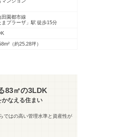
古マンション
急田園都市線
たまプラーザ」駅 徒歩15分
DK
58m²
（約25.28坪）
83㎡の3LDK
をかなえる住まい
らではの高い管理水準と資産性が