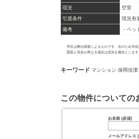
現況
空室
引渡条件
現況有
備考
・ペッ
学区は弊社調査によるものです。念のため市役
図面と現況が異なる場合は現況を優先とします
キーワード
マンション
保岡佳潔
この物件についての
お名前 (必須)
メールアドレス (