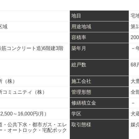
地目
宅
区域
用途地域
第
容積率
20
鉄筋コンクリート造)6階建3階
築年月
－
総戸数
68
所（株）
施工会社
大
所コミュニティ（株）
管理形態
全
修繕積立金
－
,500～16,000円/月）
学区
犬
道・公共下水・都市ガス・エレ
取引態様
媒
ー・オートロック・宅配ボック