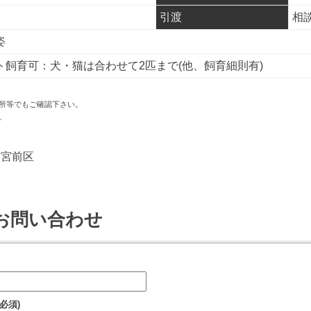
引渡
相
姿
ト飼育可：犬・猫は合わせて2匹まで(他、飼育細則有)
所等でもご確認下さい。
。
宮前区
お問い合わせ
必須)