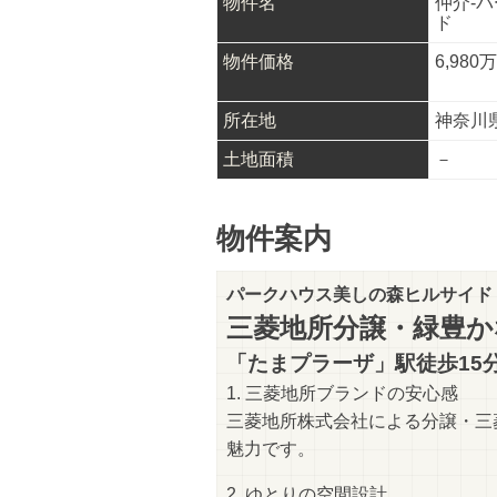
物件名
仲介-
ド
物件価格
6,980
万
所在地
神奈川
土地面積
－
物件案内
パークハウス美しの森ヒルサイド
三菱地所分譲・緑豊かな
「たまプラーザ」駅徒歩15
1. 三菱地所ブランドの安心感
三菱地所株式会社による分譲・三
魅力です。
2. ゆとりの空間設計