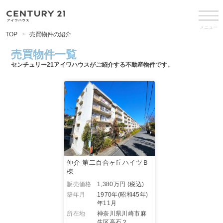
メニュー
TOP
売買物件の紹介
売買物件一覧
センチュリー21アイワハウスがご紹介する不動産物件です。
仲介-第二百合ヶ丘ハイツＢ
棟
販売価格
1,380万円 (税込)
築年月
1970年(昭和45年)
年11月
所在地
神奈川県川崎市麻
生区高石２