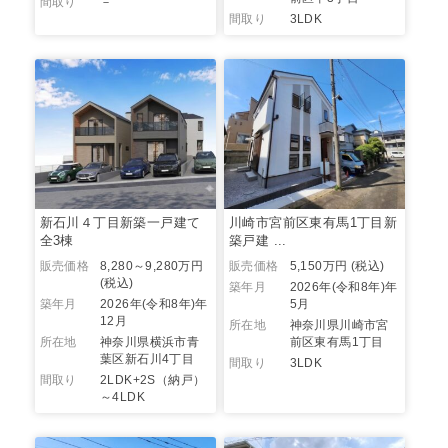
間取り
－
間取り
3LDK
新石川４丁目新築一戸建て
川崎市宮前区東有馬1丁目新
全3棟
築戸建 ...
販売価格
8,280～9,280万円
販売価格
5,150万円 (税込)
(税込)
築年月
2026年(令和8年)年
築年月
2026年(令和8年)年
5月
12月
所在地
神奈川県川崎市宮
所在地
神奈川県横浜市青
前区東有馬1丁目
葉区新石川4丁目
間取り
3LDK
間取り
2LDK+2S（納戸）
～4LDK