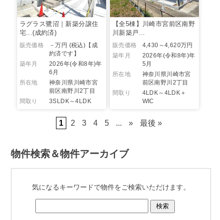
ラグラス鷺沼｜新築分譲住
【全5棟】川崎市宮前区南野
宅...(成約済)
川新築戸...
販売価格
－万円 (税込)
【成
販売価格
4,430～4,620万円
約済です】
築年月
2026年(令和8年)年
築年月
2026年(令和8年)年
5月
6月
所在地
神奈川県川崎市宮
所在地
神奈川県川崎市宮
前区南野川2丁目
前区南野川2丁目
間取り
4LDK～4LDK＋
間取り
3SLDK～4LDK
WIC
1
2
3
4
5
...
»
最後 »
物件検索＆物件アーカイブ
気になるキーワードで物件をご検索いただけます。