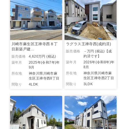
川崎市麻生区王禅寺西８丁
ラグラス王禅寺西(成約済)
目新築戸建...
販売価格
－万円 (税込)
【成
約済です】
販売価格
4,620万円 (税込)
築年月
2026年(令和8年)年
築年月
2025年(令和7年)年
8月
9月
所在地
神奈川県川崎市麻
所在地
神奈川県川崎市麻
生区王禅寺西2丁目
生区王禅寺西8丁目
間取り
3LDK
間取り
4LDK