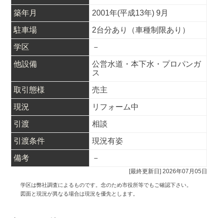
築年月
2001年(平成13年) 9月
駐車場
2台分あり（車種制限あり）
学区
－
他設備
公営水道・本下水・プロパンガ
ス
取引態様
売主
現況
リフォーム中
引渡
相談
引渡条件
現況有姿
備考
－
[最終更新日] 2026年07月05日
学区は弊社調査によるものです。念のため市役所等でもご確認下さい。
図面と現況が異なる場合は現況を優先とします。