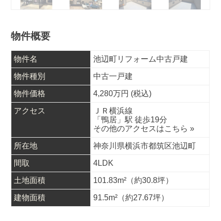
物件概要
物件名
池辺町リフォーム中古戸建
物件種別
中古一戸建
物件価格
4,280
万円 (税込)
アクセス
ＪＲ横浜線
「鴨居」駅 徒歩19分
その他のアクセスはこちら
»
所在地
神奈川県横浜市都筑区池辺町
間取
4LDK
土地面積
101.83m²
（約30.8坪）
建物面積
91.5m²
（約27.67坪）