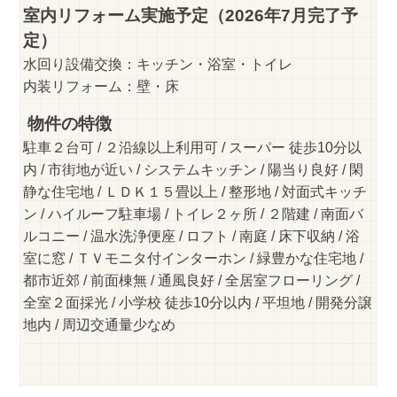
室内リフォーム実施予定（2026年7月完了予
定）
水回り設備交換：キッチン・浴室・トイレ
内装リフォーム：壁・床
物件の特徴
駐車２台可 / ２沿線以上利用可 / スーパー 徒歩10分以
内 / 市街地が近い / システムキッチン / 陽当り良好 / 閑
静な住宅地 / ＬＤＫ１５畳以上 / 整形地 / 対面式キッチ
ン / ハイルーフ駐車場 / トイレ２ヶ所 / ２階建 / 南面バ
ルコニー / 温水洗浄便座 / ロフト / 南庭 / 床下収納 / 浴
室に窓 / ＴＶモニタ付インターホン / 緑豊かな住宅地 /
都市近郊 / 前面棟無 / 通風良好 / 全居室フローリング /
全室２面採光 / 小学校 徒歩10分以内 / 平坦地 / 開発分譲
地内 / 周辺交通量少なめ