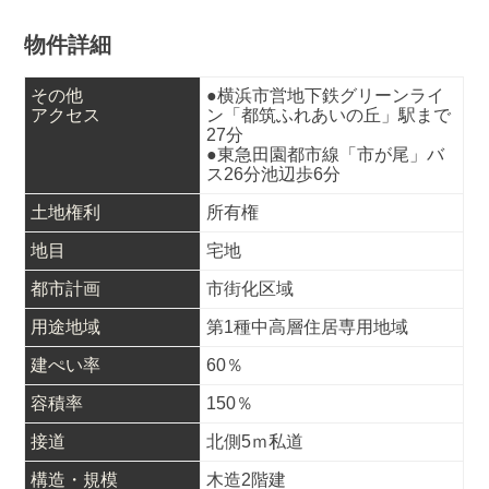
物件詳細
その他
●横浜市営地下鉄グリーンライ
アクセス
ン「都筑ふれあいの丘」駅まで
27分
●東急田園都市線「市が尾」バ
ス26分池辺歩6分
土地権利
所有権
地目
宅地
都市計画
市街化区域
用途地域
第1種中高層住居専用地域
建ぺい率
60％
容積率
150％
接道
北側5ｍ私道
構造・規模
木造2階建