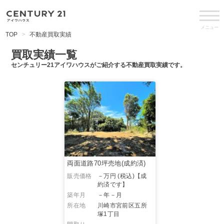
メニュー
TOP
不動産買取実績
買取実績一覧
センチュリー21アイワハウスがご紹介する不動産買取実績です。
両面道路70坪売地(成約済)
販売価格
－万円 (税込)
【成
約済です】
築年月
－年－月
所在地
川崎市宮前区五所
塚1丁目