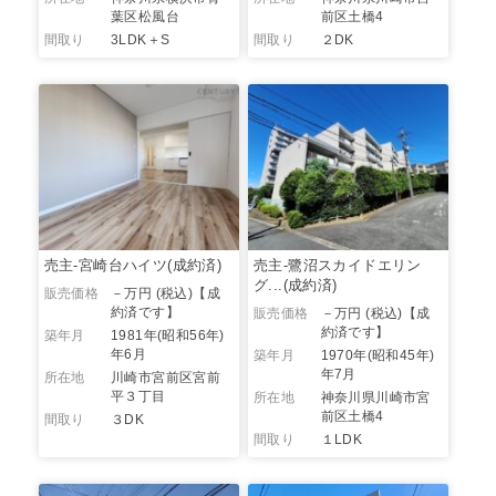
葉区松風台
前区土橋4
間取り
3LDK＋S
間取り
２DK
売主-宮崎台ハイツ(成約済)
売主-鷺沼スカイドエリン
グ...(成約済)
販売価格
－万円 (税込)
【成
約済です】
販売価格
－万円 (税込)
【成
約済です】
築年月
1981年(昭和56年)
年6月
築年月
1970年(昭和45年)
年7月
所在地
川崎市宮前区宮前
平３丁目
所在地
神奈川県川崎市宮
前区土橋4
間取り
３DK
間取り
１LDK