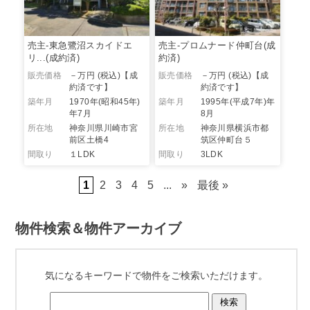
売主-東急鷺沼スカイドエ
売主-プロムナード仲町台(成
リ...(成約済)
約済)
販売価格
－万円 (税込)
【成
販売価格
－万円 (税込)
【成
約済です】
約済です】
築年月
1970年(昭和45年)
築年月
1995年(平成7年)年
年7月
8月
所在地
神奈川県川崎市宮
所在地
神奈川県横浜市都
前区土橋4
筑区仲町台５
間取り
１LDK
間取り
3LDK
1
2
3
4
5
...
»
最後 »
物件検索＆物件アーカイブ
気になるキーワードで物件をご検索いただけます。