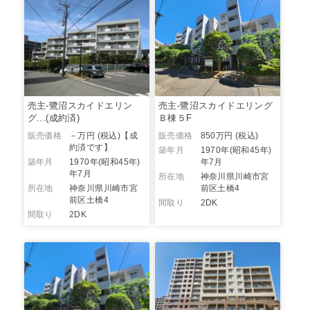
売主-鷺沼スカイドエリン
売主-鷺沼スカイドエリング
グ...(成約済)
Ｂ棟５F
販売価格
－万円 (税込)
【成
販売価格
850万円 (税込)
約済です】
築年月
1970年(昭和45年)
築年月
1970年(昭和45年)
年7月
年7月
所在地
神奈川県川崎市宮
所在地
神奈川県川崎市宮
前区土橋4
前区土橋4
間取り
2DK
間取り
2DK