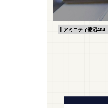
アミニティ鷺沼404