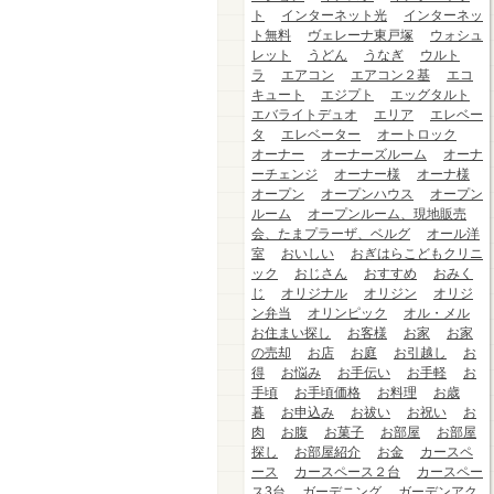
ト
インターネット光
インターネッ
ト無料
ヴェレーナ東戸塚
ウォシュ
レット
うどん
うなぎ
ウルト
ラ
エアコン
エアコン２基
エコ
キュート
エジプト
エッグタルト
エバライトデュオ
エリア
エレベー
タ
エレベーター
オートロック
オーナー
オーナーズルーム
オーナ
ーチェンジ
オーナー様
オーナ様
オープン
オープンハウス
オープン
ルーム
オープンルーム、現地販売
会、たまプラーザ、ベルグ
オール洋
室
おいしい
おぎはらこどもクリニ
ック
おじさん
おすすめ
おみく
じ
オリジナル
オリジン
オリジ
ン弁当
オリンピック
オル・メル
お住まい探し
お客様
お家
お家
の売却
お店
お庭
お引越し
お
得
お悩み
お手伝い
お手軽
お
手頃
お手頃価格
お料理
お歳
暮
お申込み
お祓い
お祝い
お
肉
お腹
お菓子
お部屋
お部屋
探し
お部屋紹介
お金
カースペ
ース
カースペース２台
カースペー
ス3台
ガーデニング
ガーデンアク