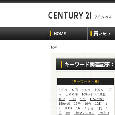
TOP
[キーワード一覧]
0.41％
０円
１０％
100％
100
㎡
１００坪
109シネマズ港北
10分
10帖
１２
125㎡規制
150㎡超
15号
19号
1DK
１
K
1LDK
1R
１丁目
1円
1
分
1年
1棟マンション
1棟売り