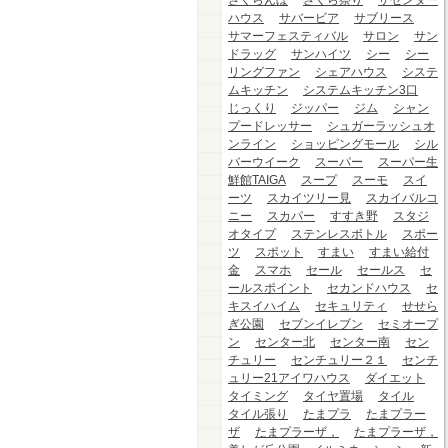
さくらんぼ
さくら祭り
ザセンター
ハウス
サバービア
サブリース
サマーフェスティバル
サロン
サン
ドラッグ
サンハイツ
シー
シー
リングファン
シェアハウス
システ
ムキッチン
システムキッチン3口
じっくり
ジッパー
ジム
シャン
プードレッサー
シュガーラッシュオ
ンライン
ショッピングモール
シル
バーウイーク
スーパー
スーパー生
鮮館TAIGA
スープ
スーモ
スイ
ーツ
スカイツリー見
スカイバルコ
ニー
スカパー
すすき野
スタジ
オタイプ
ステンレスボトル
スポー
ツ
スポット
すまい
すまい給付
金
スマホ
セール
セールス
セ
ールスポイント
セカンドハウス
セ
キスイハイム
セキュリティ
せせら
ぎ公園
セブンイレブン
セミオープ
ン
センター北
センター南
セン
チュリー
センチュリー２１
センチ
ュリー21アイワハウス
ダイエット
タイミング
タイヤ置場
タイル
タイル張り
たまプラ
たまプラー
ザ
たまプラーザ，
たまプラーザ，