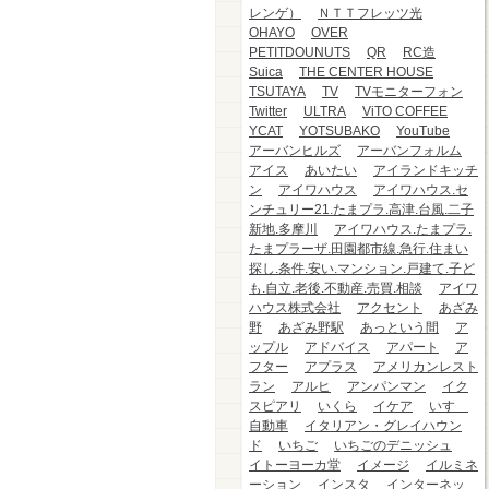
レンゲ）
ＮＴＴフレッツ光
OHAYO
OVER
PETITDOUNUTS
QR
RC造
Suica
THE CENTER HOUSE
TSUTAYA
TV
TVモニターフォン
Twitter
ULTRA
ViTO COFFEE
YCAT
YOTSUBAKO
YouTube
アーバンヒルズ
アーバンフォルム
アイス
あいたい
アイランドキッチ
ン
アイワハウス
アイワハウス.セ
ンチュリー21.たまプラ.高津.台風.二子
新地.多摩川
アイワハウス.たまプラ.
たまプラーザ.田園都市線.急行.住まい
探し.条件.安い.マンション.戸建て.子ど
も.自立.老後.不動産.売買.相談
アイワ
ハウス株式会社
アクセント
あざみ
野
あざみ野駅
あっという間
ア
ップル
アドバイス
アパート
ア
フター
アプラス
アメリカンレスト
ラン
アルヒ
アンパンマン
イク
スピアリ
いくら
イケア
いすゞ
自動車
イタリアン・グレイハウン
ド
いちご
いちごのデニッシュ
イトーヨーカ堂
イメージ
イルミネ
ーション
インスタ
インターネッ