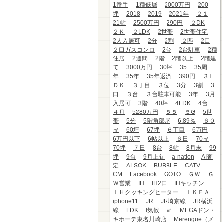
1番手
1種低層
2000万円
200
坪
2018
2019
2021年
２１
21帖
2500万円
290円
２DK
２Ｋ
２LDK
2世帯
2世帯住宅
2人入居可
2分
2割
２匹
2口
２口ガスコンロ
2台
2台駐車
2種
住居
2週間
2階
2階以上
2階建
て
3000万円
30坪
35
35周
年
35年
35年返済
390円
３Ｌ
ＤＫ
３丁目
３位
3分
3割
3
口
３台
３台駐車可能
3年
3月
入居可
3階
40坪
4LDK
4台
４月
5280万円
５５
５G
5世
帯
5分
5階角部屋
6.89％
６０
㎡
60坪
67坪
６丁目
6万円
6万円以下
6帖以上
６日
70㎡
70坪
７日
8台
8帖
8月末
99
坪
9台
9月上旬
a-nation
AI査
定
ALSOK
BUBBLE
CATV
CM
Facebook
GOTO
ＧＷ
Ｇ
Ｗ営業
IH
IH2口
IHキッチン
ＩＨクッキングヒーター
ＩＫＥＡ
iphone11
JR
JR埼京線
JR横浜
線
LDK
l気候
㎡
MEGAドン・
キホーテ東名川崎店
Merengue（メ