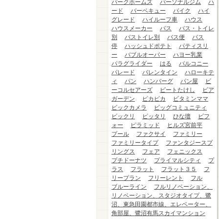
パークホームズ
パーソナルジム
ハ
ード
バーベキュー
バイク
ハイ
グレード
ハイルーフ車
ハウス
ハウスメーカー
バス
バス・トイレ
別
バストイレ別
バス便
バス
停
ハッシュドポテト
パティスリ
ー
バブルオーバー
ハヨー乳業
パラグライダー
はる
バルコニー
パレード
バレンタイン
ハローキテ
ィ
パン
ハンバーグ
パン屋
ビ
ーコルセアーズ
ビートたけし
ビア
ガーデン
ピカピカ
ビタミンママ
ビックカメラ
ビッグコミュニティ
ビックリ
ピッタリ
ひな壇
ビフ
ォー
ピラミッド
ヒルズ宮前平
プール
ファクサイ
ファミリー
ファミリータイプ
ファンタジースプ
リングス
フェア
フェニックス
プチドーナツ
プライマルシティ
プ
ラス
フラット
フラット３５
フ
リープラン
フリーレント
フル
ブルーライン
フルリノベーション、
リノベーション、スタジオタイプ、鷺
沼、東急田園都市線、エレベーター、
角部屋、鷺沼有馬スカイマンション