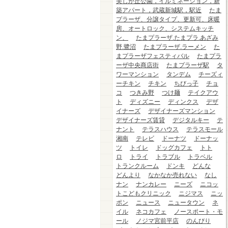
美しが丘公園，イルミネーション，新
築アパート，武蔵新城駅，駅近
たま
プラーザ、分譲タイプ、更新可、床暖
房、オートロック、システムキッチ
ン、
たまプラーザ.たまプラ.あざみ
野.鷺沼
たまプラーザ.ラーメン
た
まプラーザフェスティバル
たまプラ
ーザ中央商店街
たまプラーザ駅
タ
ワーマンション
タンデム
チーズィ
ーチキン
チキン
ちびっ子
チョ
コ
つきみ野
つけ麺
テイクアウ
ト
ディズニー
ディンクス
デザ
イナーズ
デザイナーズマンション
デザイナーズ賃貸
デジタルキー
テ
ナント
テラスハウス
テラスモール
湘南
テレビ
ドーナツ
ドーナッ
ツ
トイレ
ドッグカフェ
トト
ロ
トライ
トラブル
トラベル
トランクルーム
ドンキ
どんな
どんより
なかなか売れない
なし
ナン
ナンカレー
ニーズ
ニコッ
トこどもクリニック
ニジマス
ニッ
ポン
ニュース
ニュータウン
ネ
イル
ネコカフェ
ノースポート・モ
ール
ノジマ宮前平店
のんびり