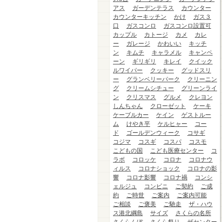
アス
ガーデンテラス
カウンター
カウンターキッチン
かけ
ガス３
口
ガスコンロ
ガスコンロ設置可
カップル
カトージ
カメ
カレ
ー
ガレージ
かわいい
キッチ
ン
キムチ
キャラメル
キャンペ
ーン
ギリギリ
キレイ
クイック
ルワイパー
クッキー
グッドスリ
ー
グランベリーパーク
クリーニン
グ
クリームシチュー
グリーンライ
ン
クリスマス
グルメ
クレヨン
しんちゃん
クローゼット
ケーキ
ケーブルカー
ケイン
ゲストルー
ム
けやき平
ケルヒャー
コー
ド
ゴールデンウィーク
コサギ
コジマ
コスギ
コスパ
コスモ
こどもの国
こども医療センター
コ
ラボ
コロッケ
コロナ
コロナウ
ィルス
コロナショック
コロナの影
響
コロナ影響
コロナ禍
コンシ
ェルジュ
コンビニ
ご契約
ご成
約
ご時世
ご案内
ご案内可能
ご相談
ご褒美
ご馳走
ザ・ハウ
ス港北綱島
サイズ
さくらの名所