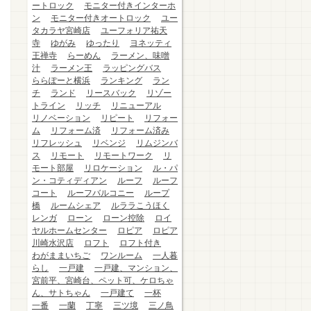
ートロック
モニター付きインターホ
ン
モニター付きオートロック
ユー
タカラヤ宮崎店
ユーフォリア祐天
寺
ゆがみ
ゆったり
ヨネッティ
王禅寺
らーめん
ラーメン、味噌
汁
ラーメン王
ラッピングバス
ららぽーと横浜
ランキング
ラン
チ
ランド
リースバック
リゾー
トライン
リッチ
リニューアル
リノベーション
リピート
リフォー
ム
リフォーム済
リフォーム済み
リフレッシュ
リベンジ
リムジンバ
ス
リモート
リモートワーク
リ
モート部屋
リロケーション
ル・パ
ン・コティディアン
ルーフ
ルーフ
コート
ルーフバルコニー
ループ
橋
ルームシェア
ルララこうほく
レンガ
ローン
ローン控除
ロイ
ヤルホームセンター
ロピア
ロピア
川崎水沢店
ロフト
ロフト付き
わがままいちご
ワンルーム
一人暮
らし
一戸建
一戸建、マンション、
宮前平、宮崎台、ペット可、ケロちゃ
ん、サトちゃん
一戸建て
一杯
一番
一蘭
丁寧
三ツ境
三ノ鳥