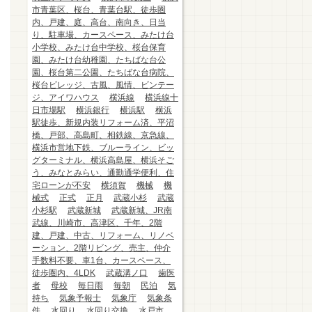
市青葉区、桜台、青葉台駅、徒歩圏
内、戸建、庭、高台、南向き、日当
り、駐車場、カースペース、みたけ台
小学校、みたけ台中学校、桜台保育
園、みたけ台幼稚園、たちばな台公
園、桜台第二公園、たちばな台病院、
桜台ビレッジ、古風、風情、ビンテー
ジ、アイワハウス
横浜線
横浜線十
日市場駅
横浜銀行
横浜駅
横浜
駅徒歩、新規内装リフォーム済、平沼
橋、戸部、高島町、相鉄線、京急線、
横浜市営地下鉄、ブルーライン、ビッ
グターミナル、横浜高島屋、横浜そご
う、みなとみらい、通勤通学便利、住
宅ローンが不安
横須賀
機械
機
械式
正式
正月
武蔵小杉
武蔵
小杉駅
武蔵新城
武蔵新城、JR南
武線、川崎市、高津区、千年、2階
建、戸建、中古、リフォーム、リノベ
ーション、2階リビング、売主、仲介
手数料不要、車1台、カースペース、
徒歩圏内、4LDK
武蔵溝ノ口
歯医
者
母校
毎日雨
毎朝
民泊
気
持ち
気象予報士
気象庁
気象条
件
水回り
水回り交換
水戸市