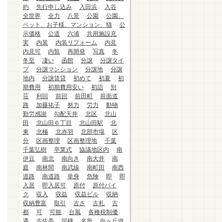
約
先行申し込み
入田浜
入谷
全世界
全力
八景
公園
公園、
ペット、お子様、マンション、猫
公
示価格
公道
六浦
共用施設充
実
内装
内装リフォーム
内見
内見可
内覧
再開発
写真
冬
冬至
凄い
函館
分譲
分譲タイ
プ
分譲マンション
分譲地
分譲
地内
分譲賃貸
初めて
初夏
初
期費用
初期費用安い
初詣
別
荘
利回
前回
前田町
前面道
路
加藤祐子
努力
労力
動物
勤労感謝
勾配天井
北区
北山
田
北山田６丁目
北山田駅
北
東
北極
北赤羽
北部市場
区
分
区画整理
区画整理地
千葉
千葉弘樹
卒業式
協議地区内
南
伊豆
南北
南向き
南大井
南
庭
南林間
南武線
南町田
南西
道路
南道路
単身
危険
即
即
入居
即入居可
原付
原付バイ
ク
収入
収益
収益ビル
収納
収納豊富
取引
古さ
古札
古
都
可
可能
台風
各種税制優
遇
吉佐美
同棲
名所
向ヶ丘遊