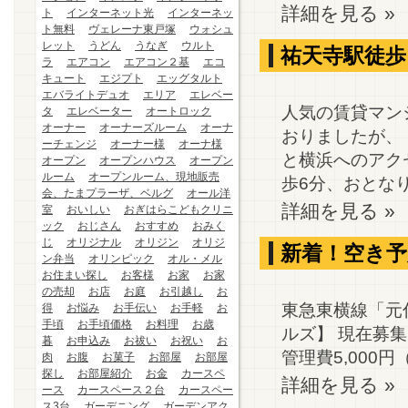
詳細を見る »
ト
インターネット光
インターネッ
ト無料
ヴェレーナ東戸塚
ウォシュ
レット
うどん
うなぎ
ウルト
祐天寺駅徒歩６
ラ
エアコン
エアコン２基
エコ
キュート
エジプト
エッグタルト
エバライトデュオ
エリア
エレベー
人気の賃貸マン
タ
エレベーター
オートロック
オーナー
オーナーズルーム
オーナ
おりましたが、
ーチェンジ
オーナー様
オーナ様
と横浜へのアク
オープン
オープンハウス
オープン
ルーム
オープンルーム、現地販売
歩6分、おとなり急
会、たまプラーザ、ベルグ
オール洋
詳細を見る »
室
おいしい
おぎはらこどもクリニ
ック
おじさん
おすすめ
おみく
じ
オリジナル
オリジン
オリジ
新着！空き予
ン弁当
オリンピック
オル・メル
お住まい探し
お客様
お家
お家
の売却
お店
お庭
お引越し
お
東急東横線「元
得
お悩み
お手伝い
お手軽
お
手頃
お手頃価格
お料理
お歳
ルズ】 現在募集中
暮
お申込み
お祓い
お祝い
お
管理費5,000円
肉
お腹
お菓子
お部屋
お部屋
探し
お部屋紹介
お金
カースペ
詳細を見る »
ース
カースペース２台
カースペー
ス3台
ガーデニング
ガーデンアク