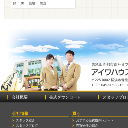
区
黒
黒猫
黒畑
東急田園都市線たま
〒225-0002 横浜市
TEL：045-905-2215 
会社概要
書式ダウンロード
スタッフブロ
会社情報
買う
スタッフ紹介
おすすめ売買物件レポート
スタッフブログ
売買物件の紹介