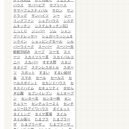
さくらんぼ
さくら祭り
ザセンター
ハウス
サバービア
サブリース
サマーフェスティバル
サロン
サン
ドラッグ
サンハイツ
シー
シー
リングファン
シェアハウス
システ
ムキッチン
システムキッチン3口
じっくり
ジッパー
ジム
シャン
プードレッサー
シュガーラッシュオ
ンライン
ショッピングモール
シル
バーウイーク
スーパー
スーパー生
鮮館TAIGA
スープ
スーモ
スイ
ーツ
スカイツリー見
スカイバルコ
ニー
スカパー
すすき野
スタジ
オタイプ
ステンレスボトル
スポー
ツ
スポット
すまい
すまい給付
金
スマホ
セール
セールス
セ
ールスポイント
セカンドハウス
セ
キスイハイム
セキュリティ
せせら
ぎ公園
セブンイレブン
セミオープ
ン
センター北
センター南
セン
チュリー
センチュリー２１
センチ
ュリー21アイワハウス
ダイエット
タイミング
タイヤ置場
タイル
タイル張り
たまプラ
たまプラー
ザ
たまプラーザ，
たまプラーザ，