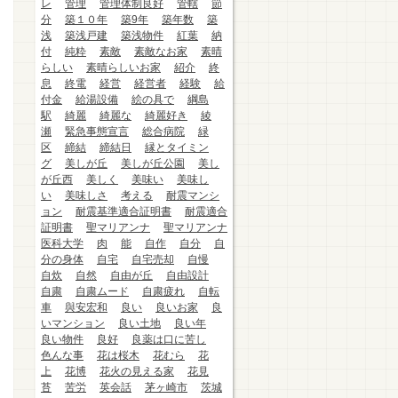
レ
管理
管理体制良好
管轄
節
分
築１０年
築9年
築年数
築
浅
築浅戸建
築浅物件
紅葉
納
付
純粋
素敵
素敵なお家
素晴
らしい
素晴らしいお家
紹介
終
息
終電
経営
経営者
経験
給
付金
給湯設備
絵の具で
綱島
駅
綺麗
綺麗な
綺麗好き
綾
瀬
緊急事態宣言
総合病院
緑
区
締結
締結日
縁とタイミン
グ
美しが丘
美しが丘公園
美し
が丘西
美しく
美味い
美味し
い
美味しさ
考える
耐震マンシ
ョン
耐震基準適合証明書
耐震適合
証明書
聖マリアンナ
聖マリアンナ
医科大学
肉
能
自作
自分
自
分の身体
自宅
自宅売却
自慢
自炊
自然
自由が丘
自由設計
自粛
自粛ムード
自粛疲れ
自転
車
與安宏和
良い
良いお家
良
いマンション
良い土地
良い年
良い物件
良好
良薬は口に苦し
色んな事
花は桜木
花むら
花
上
花博
花火の見える家
花見
苔
苦労
英会話
茅ヶ崎市
茨城