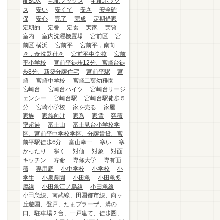
配BOX
宅配ブックス
宅配ボック
ス
安い
安くて
安さ
安全確
保
安心
完了
完成
定期借家
定期的
定番
定食
実家
実質
室内
室内洗濯機置場
宮前区
宮
前区.横浜
宮前平
宮前平，南向
き，食洗器付き
宮前平中学校
宮前
平小学校
宮前平徒歩12分、宮崎台徒
歩8分、新築分譲住宅
宮前平駅
宮
崎
宮崎中学校
宮崎二葉幼稚園
宮崎台
宮崎台ハイツ
宮崎台リージ
ェンシー
宮崎台駅
宮崎台駅徒歩５
分
宮崎小学校
家を売る
家屋
家族
家族向け
家系
家賃
容積
率超過
富士山
富士見台小学校学
区、宮前平中学校学区、分譲賃貸、宮
前平駅徒歩6分
富山幸一
寒い
寒
かったり
寒く
対価
対象
対面
キッチン
寿命
専修大学
専有面
積
専用庭
小中学校
小学校
小
学生
小泉農園
小田急
小田急多
摩線
小田急江ノ島線
小田急線
小田急線、南武線、田園都市線、向ヶ
丘遊園、登戸、たまプラーザ、溝の
口、駐車場２台、一戸建て、徒歩圏、