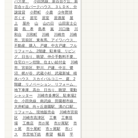
バス便、
小田急線、新百合ケ丘、新
百合ヶ丘パークハウス、３ＬＤＫ、分
譲賃貸
小野町
小鹿
少年野球
尽くす
居宅
居室
居酒屋
屋
上
屋外
山
山の日
山田富士公
園
島 孝
島孝
嵐
川口徹
川
和台
川和町
川崎
川崎市
川崎
市、宮前区、東有馬、アイワハウス、
不動産、購入、戸建、中古戸建、フル
リフォーム、2階建、駐車場、リビン
グ、日当り、眺望、仲介手数料不要、
住宅ローン控除、住まい給付金
川崎
市、宮前区、野川、戸建、中古、鷺
沼、梶が谷、武蔵小杉、武蔵新城、積
水ハウス、スカイバルコニー、庭、2
階建、リノベーション、リフォーム、
地下車庫、高台、日当り、眺望、電動
シャッター
川崎市多摩区、駐車場2
台、小田急線、南武線、田園都市線、
大井町線、向ヶ丘遊園駅、溝の口駅、
リフォーム、現地販売会
川崎市宮前
区
川崎市高津区
工事
工事現
場
工務店
市が尾
市が尾駅
市
ヶ尾
市ケ尾町
市ヶ尾駅
市バ
ス
市営地下鉄
希望
幅員
平