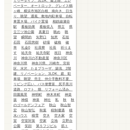
ミリータイプ、3LDK、最上階、エレ
ベーター、オートロック、グレイス鶴
ヶ峰、横浜市旭区白根、南向き、日当
り、眺望、通風、敷地内駐車場、自転
車置き場、バイク置場
相鉄線瀬谷
駅
看板効果
看板収入
県立
県
立三ツ池公園
真夏日
眺め
眺
望
瞬間的
矢野口
知恵
石垣
石田
石田悠樹
砂場
破格
確
率
礼金0
社員寮
社長
祈りま
す
祐天寺
祐天寺駅
祝日
神奈
川
神奈川の不動産屋
神奈川区
神奈川県
神奈川県、川崎市、宮前
区、水沢、たまプラーザ、築浅、2階
建、リノベーション、3LDK、庭、駐
車場、眺望、売主、仲介手数料不要、
リビング広い、バス便豊富、尻手黒川
道路、ロフト、畑、リフォーム済み、
田園風景
神明町
神木本町
神楽
坂
神様
神泉
神社
私
秋
秋
のゴールデンフェア
秋山
秋山智
宏
秋山智弘
秋葉
税制優遇
積
水ハウス
積雪
空き
空き家
空
室
空室対策
空家
立地
立野台
公園
笑顔
第５フジビル
筋ト