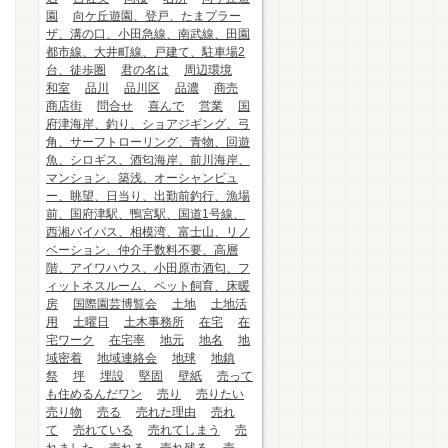
園
向ケ丘遊園、登戸、たまプラー
ザ、溝の口、小田急線、南武線、田園
都市線、大井町線、戸建て、駐車場2
台、徒歩圏
君の名は
周辺環境
和室
品川
品川区
品濃
商売
商店街
問合せ
喜んで
営業
国
府津海岸、釣り、ショアジギング、弓
角、サーフトローリング、青物、回遊
魚、シロギス、酒匂海岸、前川海岸、
マンション、築浅、オーシャンビュ
ー、眺望、日当り、出勤前釣行、漁場
前、国府津駅、鴨宮駅、国道1号線、
西湘バイパス、相模湾、富士山、リノ
ベーション、仲介手数料不要、高層
階、アイワハウス、小田原市酒匂、フ
ィットネスルーム、ペット飼育、床暖
房
国際園芸博覧会
土地
土地活
用
土曜日
土木事務所
在宅
在
宅ワーク
在宅率
地元
地名
地
域密着
地域連絡会
地球
地鎮
祭
坪
埋設
堅固
壁紙
売って
も住めるんだワン
売り
売りたい
売り物
売る
売れた理由
売れ
て
売れている
売れてしまう
売