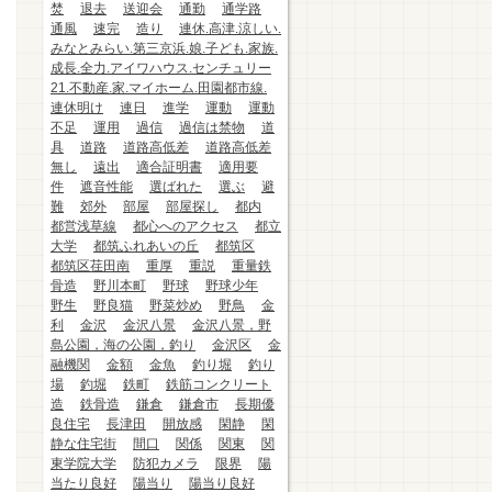
焚
退去
送迎会
通勤
通学路
通風
速完
造り
連休.高津.涼しい.
みなとみらい.第三京浜.娘.子ども.家族.
成長.全力.アイワハウス.センチュリー
21.不動産.家.マイホーム.田園都市線.
連休明け
連日
進学
運動
運動
不足
運用
過信
過信は禁物
道
具
道路
道路高低差
道路高低差
無し
遠出
適合証明書
適用要
件
遮音性能
選ばれた
選ぶ
避
難
郊外
部屋
部屋探し
都内
都営浅草線
都心へのアクセス
都立
大学
都筑ふれあいの丘
都筑区
都筑区荏田南
重厚
重説
重量鉄
骨造
野川本町
野球
野球少年
野生
野良猫
野菜炒め
野鳥
金
利
金沢
金沢八景
金沢八景，野
島公園，海の公園，釣り
金沢区
金
融機関
金額
金魚
釣り堀
釣り
場
釣堀
鉄町
鉄筋コンクリート
造
鉄骨造
鎌倉
鎌倉市
長期優
良住宅
長津田
開放感
閑静
閑
静な住宅街
間口
関係
関東
関
東学院大学
防犯カメラ
限界
陽
当たり良好
陽当り
陽当り良好