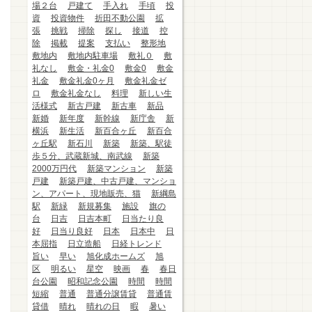
場２台
戸建て
手入れ
手頃
投
資
投資物件
折田不動公園
拡
張
挑戦
掃除
探し
接道
控
除
掲載
提案
支払い
整形地
敷地内
敷地内駐車場
敷礼０
敷
礼なし
敷金・礼金0
敷金0
敷金
礼金
敷金礼金0ヶ月
敷金礼金ゼ
ロ
敷金礼金なし
料理
新しい生
活様式
新古戸建
新古車
新品
新婚
新年度
新幹線
新庁舎
新
横浜
新生活
新百合ヶ丘
新百合
ヶ丘駅
新石川
新築
新築、駅徒
歩５分、武蔵新城、南武線
新築
2000万円代
新築マンション
新築
戸建
新築戸建、中古戸建、マンショ
ン、アパート、現地販売、猫
新綱島
駅
新緑
新規募集
施設
旗の
台
日吉
日吉本町
日当たり良
好
日当り良好
日本
日本中
日
本屈指
日立造船
日経トレンド
旨い
早い
旭化成ホームズ
旭
区
明るい
星空
映画
春
春日
台公園
昭和記念公園
時間
時間
短縮
普通
普通分譲賃貸
普通賃
貸借
晴れ
晴れの日
暇
暑い