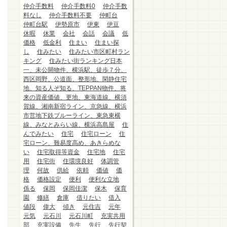
仲介手数料
仲介手数料0
仲介手数
料なし
仲介手数料不要
仲町台
仲町台駅
伊勢原市
伊東
伊豆
休暇
休業
会社
会話
会議
低
価格
低金利
住まい
住まい探
し
住みたい
住みたい市区町村ラン
キング
住みたい街ランキング日本
一、未公開物件、横浜駅、徒歩７分、
西区岡野、公道面、整形地、閑静住宅
地、知る人ぞ知る、TEPPAN物件、将
来の資産価値、更地、東海道線、横須
賀線、湘南新宿ライン、京急線、横浜
市営地下鉄ブルーライン、東急東横
線、みなとみらい線、横浜高島屋
住
んでみたい
住宅
住宅ローン
住
宅ローン、難易度高め、あきらめな
い
住宅取得等資金
住宅地
住宅
用
住宅街
住環境良好
体調管
理
何故
供給
依頼
価値
価
格
価格設定
便利
便利な立地
係る
保岡
保岡佳潔
保木
保育
園
修繕
倉庫
借りたい
借入
値段
偉大
傾き
元住吉
元年
元気
元石川
元石川町
充実共用
部
充実設備
先生
先行
先行契