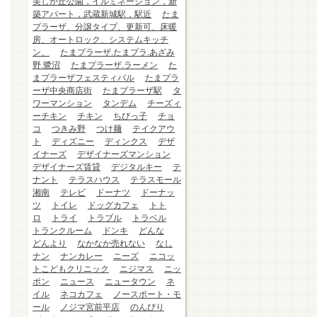
美しが丘公園，イルミネーション，新
築アパート，武蔵新城駅，駅近
たま
プラーザ、分譲タイプ、更新可、床暖
房、オートロック、システムキッチ
ン、
たまプラーザ.たまプラ.あざみ
野.鷺沼
たまプラーザ.ラーメン
た
まプラーザフェスティバル
たまプラ
ーザ中央商店街
たまプラーザ駅
タ
ワーマンション
タンデム
チーズィ
ーチキン
チキン
ちびっ子
チョ
コ
つきみ野
つけ麺
テイクアウ
ト
ディズニー
ディンクス
デザ
イナーズ
デザイナーズマンション
デザイナーズ賃貸
デジタルキー
テ
ナント
テラスハウス
テラスモール
湘南
テレビ
ドーナツ
ドーナッ
ツ
トイレ
ドッグカフェ
トト
ロ
トライ
トラブル
トラベル
トランクルーム
ドンキ
どんな
どんより
なかなか売れない
なし
ナン
ナンカレー
ニーズ
ニコッ
トこどもクリニック
ニジマス
ニッ
ポン
ニュース
ニュータウン
ネ
イル
ネコカフェ
ノースポート・モ
ール
ノジマ宮前平店
のんびり