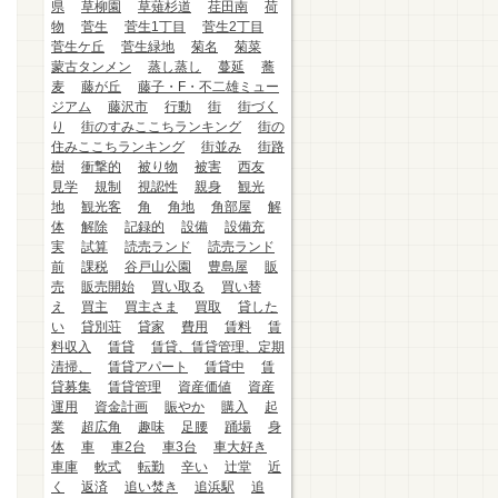
県
草柳園
草薙杉道
荏田南
荷
物
菅生
菅生1丁目
菅生2丁目
菅生ケ丘
菅生緑地
菊名
菊菜
蒙古タンメン
蒸し蒸し
蔓延
蕎
麦
藤が丘
藤子・F・不二雄ミュー
ジアム
藤沢市
行動
街
街づく
り
街のすみここちランキング
街の
住みここちランキング
街並み
街路
樹
衝撃的
被り物
被害
西友
見学
規制
視認性
親身
観光
地
観光客
角
角地
角部屋
解
体
解除
記録的
設備
設備充
実
試算
読売ランド
読売ランド
前
課税
谷戸山公園
豊島屋
販
売
販売開始
買い取る
買い替
え
買主
買主さま
買取
貸した
い
貸別荘
貸家
費用
賃料
賃
料収入
賃貸
賃貸、賃貸管理、定期
清掃、
賃貸アパート
賃貸中
賃
貸募集
賃貸管理
資産価値
資産
運用
資金計画
賑やか
購入
起
業
超広角
趣味
足腰
踊場
身
体
車
車2台
車3台
車大好き
車庫
軟式
転勤
辛い
辻堂
近
く
返済
追い焚き
追浜駅
追