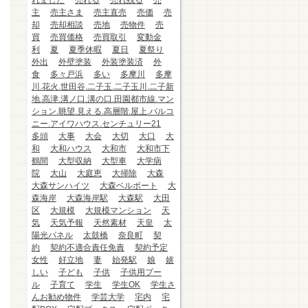
れました
売れる
売れ残る
売
主
売主さま
売主直売
売価
売
却
売却相談
売地
売物件
売
買
売買価格
売買取引
変動金
利
夏
夏季休暇
夏日
夏祭り
外出
外壁塗装
外装塗装済
外
食
多々戸浜
多い
多摩川
多摩
川.花火.世田谷.二子玉.二子玉川.二子新
地.高津.溝ノ口.溝の口.田園都市線.マン
ション.眺望.見える.高層階.屋上.バルコ
ニー.アイワハウス.センチュリー21
多頭
大事
大会
大切
大口
大
和
大和ハウス
大和市
大和市下
鶴間
大型収納
大型車
大学病
院
大山
大庭恵
大掃除
大森
大森サンハイツ
大森ベルポート
大
森海岸
大森海岸駅
大森駅
大田
区
大規模
大規模マンション
天
気
天気予報
天然素材
天皇
太
陽光パネル
太鼓橋
奈良町
契
約
契約不適合責任免責
契約予定
女性
好立地
妻
始発駅
娘
嬉
しい
子ども
子供
子供用プー
ル
子育て
学生
学生OK
学生さ
んお勧め物件
学芸大学
宅内
宅