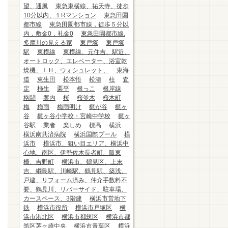
望、通風
東急東横線、祐天寺、徒歩
10分以内、１Rマンション
東急田園
都市線
東急田園都市線，徒歩５分以
内，敷金0，礼金0
東急田園都市線.
多摩川の見える家
東戸塚
東戸塚
駅
東横線
東横線、元住吉、駅近、
オートロック、エレベーター、浴室乾
燥機、ＩＨ、ウォシュレット、
東海
道
東生田
松本悟
松濤
柱
査
定
柿生
栗平
根っこ
根岸線
格闘
案内
桜
桜並木
桜木町
梅
梅雨
梅雨明け
梶が谷
梶ヶ
谷
梶ヶ谷小学校・宮崎中学校
梶ヶ
谷駅
業者
楽しめ
標高
横浜
横浜南共済病院
横浜国際プール
横
浜市
横浜市、狙い目エリア、横浜中
心地、南区、伊勢佐木長者町、阪東
橋、吉野町
横浜市、鶴見区、上末
吉、綱島駅、川崎駅、鶴見駅、築浅、
戸建、リフォーム済み、仲介手数料不
要、鶴見川、リバーサイド、駐車場、
カースペース、3階建
横浜市営地下
鉄
横浜市役所
横浜市戸塚区
横
浜市港北区
横浜市都筑区
横浜市都
筑区茅ヶ崎中央
横浜市青葉区
横浜