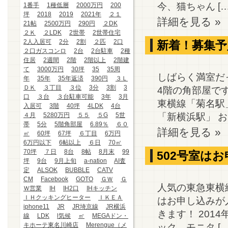
今、猫ちゃん […
1番手
1種低層
2000万円
200
坪
2018
2019
2021年
２１
詳細を見る »
21帖
2500万円
290円
２DK
２Ｋ
２LDK
2世帯
2世帯住宅
2人入居可
2分
2割
２匹
2口
新着！募集予
２口ガスコンロ
2台
2台駐車
2種
住居
2週間
2階
2階以上
2階建
て
3000万円
30坪
35
35周
しばらく満室だ
年
35年
35年返済
390円
３Ｌ
ＤＫ
３丁目
３位
3分
3割
3
4階の角部屋で
口
３台
３台駐車可能
3年
3月
東横線「菊名駅
入居可
3階
40坪
4LDK
4台
「新横浜駅」 おで
４月
5280万円
５５
５G
5世
帯
5分
5階角部屋
6.89％
６０
詳細を見る »
㎡
60坪
67坪
６丁目
6万円
6万円以下
6帖以上
６日
70㎡
70坪
７日
8台
8帖
8月末
99
502号室は
坪
9台
9月上旬
a-nation
AI査
定
ALSOK
BUBBLE
CATV
CM
Facebook
GOTO
ＧＷ
Ｇ
人気の東急東横線
Ｗ営業
IH
IH2口
IHキッチン
ＩＨクッキングヒーター
ＩＫＥＡ
はお申し込みが
iphone11
JR
JR埼京線
JR横浜
きます！ 201
線
LDK
l気候
㎡
MEGAドン・
キホーテ東名川崎店
Merengue（メ
ック、モニタ […