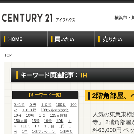
横浜市・
TOP
IH
2階角部屋、
[キーワード一覧]
0.41％
０円
１０％
100％
100
㎡
１００坪
109シネマズ港北
人気の東急東横
10分
10帖
１２
125㎡規制
150㎡超
15号
19号
1DK
１
寺」 2階角部
K
1LDK
1R
１丁目
1円
1
料66,000円
分
1年
1棟マンション
1棟売り