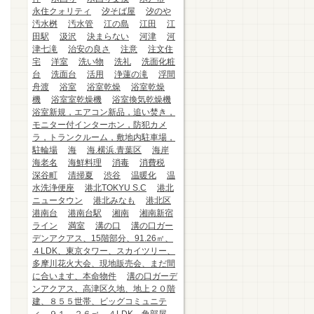
永住クォリティ
汐そば屋
汐のや
汚水桝
汚水管
江の島
江田
江
田駅
汲沢
決まらない
河津
河
津七滝
治安の良さ
注意
注文住
宅
洋室
洗い物
洗礼
洗面化粧
台
洗面台
活用
浄蓮の滝
浮間
舟渡
浴室
浴室乾燥
浴室乾燥
機
浴室室乾燥機
浴室換気乾燥機
浴室新規，エアコン新品，追い焚き，
モニター付インターホン，防犯カメ
ラ，トランクルーム，敷地内駐車場，
駐輪場
海
海.横浜.青葉区
海岸
海老名
海鮮料理
消毒
消費税
深谷町
清掃夏
渋谷
温暖化
温
水洗浄便座
港北TOKYU S.C
港北
ニュータウン
港北みなも
港北区
港南台
港南台駅
湘南
湘南新宿
ライン
満室
溝の口
溝の口ガー
デンアクアス、15階部分、91.26㎡、
４LDK、東京タワー、スカイツリー、
多摩川花火大会、現地販売会、まだ間
に合います、本命物件
溝の口ガーデ
ンアクアス、高津区久地、地上２０階
建、８５５世帯、ビッグコミュニテ