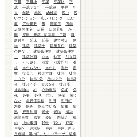
平坦
平坦地
平塚
平塚駅
平
成
平成３１年
平成築
平戸
年
末
年齢
幸区
幼稚園
広い
広
いマンション
広いリビング
広い
庭
広告掲載
床
床暖房
店舗
店舗付住宅
店長
店頭看板
座
間
座間、新築、駐車場、戸建
庭
庭付き
延床
延長
建て替え
建
物
建築
建築士
建築条件
建築
条件なし
建築条件無
建築条件無
し
建築計画
弁当
弊害
引き渡
し
引っ越し
引渡
引渡即可
引
越
当たらない
当たり
当社
影
響
役員会
後楽本舗
徒歩
徒歩
１０分
徒歩1分
徒歩２分
徒歩3
分
徒歩４分
徒歩5分
徒歩圏
徒歩圏内
心
心肺機能
必ず
必
死
必要
必見
忙し
快晴
怖く
ない
急行停車駅
恩田
恩田町
悠樹
悩み
悩んでいる
情報
情
熱
想定利回
愛犬
愛猫
感染
感染者数
感謝
慶応
懇親会
成
約
成約事例
我慢
戦い
戸塚
戸塚区
戸塚駅
戸建
戸建、向ヶ
丘遊園、溝の口、たまプラーザ、駐車