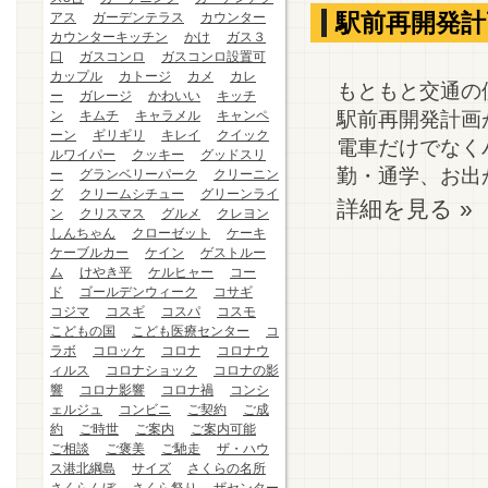
駅前再開発計
アス
ガーデンテラス
カウンター
カウンターキッチン
かけ
ガス３
口
ガスコンロ
ガスコンロ設置可
カップル
カトージ
カメ
カレ
もともと交通の
ー
ガレージ
かわいい
キッチ
駅前再開発計画
ン
キムチ
キャラメル
キャンペ
ーン
ギリギリ
キレイ
クイック
電車だけでなく
ルワイパー
クッキー
グッドスリ
勤・通学、お出か
ー
グランベリーパーク
クリーニン
グ
クリームシチュー
グリーンライ
詳細を見る »
ン
クリスマス
グルメ
クレヨン
しんちゃん
クローゼット
ケーキ
ケーブルカー
ケイン
ゲストルー
ム
けやき平
ケルヒャー
コー
ド
ゴールデンウィーク
コサギ
コジマ
コスギ
コスパ
コスモ
こどもの国
こども医療センター
コ
ラボ
コロッケ
コロナ
コロナウ
ィルス
コロナショック
コロナの影
響
コロナ影響
コロナ禍
コンシ
ェルジュ
コンビニ
ご契約
ご成
約
ご時世
ご案内
ご案内可能
ご相談
ご褒美
ご馳走
ザ・ハウ
ス港北綱島
サイズ
さくらの名所