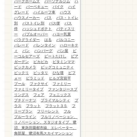
パークホームズ
パーソナルジム
ハ
ード
バーベキュー
バイク
ハイ
グレード
ハイルーフ車
ハウス
ハウスメーカー
バス
バス・トイレ
別
バストイレ別
バス便
バス
停
ハッシュドポテト
パティスリ
ー
バブルオーバー
ハヨー乳業
パラグライダー
はる
バルコニー
パレード
バレンタイン
ハローキテ
ィ
パン
ハンバーグ
パン屋
ビ
ーコルセアーズ
ビートたけし
ビア
ガーデン
ピカピカ
ビタミンママ
ビックカメラ
ビッグコミュニティ
ビックリ
ピッタリ
ひな壇
ビフ
ォー
ピラミッド
ヒルズ宮前平
プール
ファクサイ
ファミリー
ファミリータイプ
ファンタジースプ
リングス
フェア
フェニックス
プチドーナツ
プライマルシティ
プ
ラス
フラット
フラット３５
フ
リープラン
フリーレント
フル
ブルーライン
フルリノベーション、
リノベーション、スタジオタイプ、鷺
沼、東急田園都市線、エレベーター、
角部屋、鷺沼有馬スカイマンション