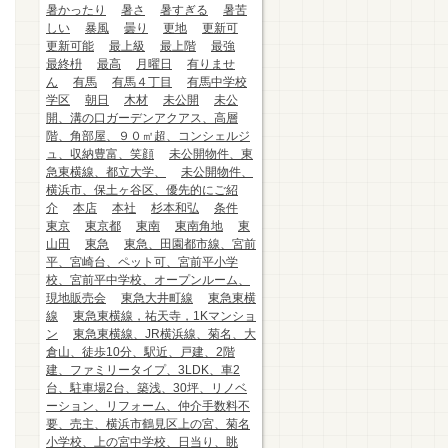
暑かったり
暑さ
暑すぎる
暑苦
しい
暴風
曇り
更地
更新可
更新可能
最上級
最上階
最強
最終枡
最高
月曜日
有りませ
ん
有馬
有馬４丁目
有馬中学校
学区
朝日
木材
未公開
未公
開、溝の口ガーデンアクアス、高層
階、角部屋、９０㎡超、コンシェルジ
ュ、収納豊富、笑顔
未公開物件、東
急東横線、都立大学、
未公開物件、
横浜市、保土ヶ谷区、優先的にご紹
介
本店
本社
杉本和弘
条件
東京
東京都
東南
東南角地
東
山田
東急
東急、田園都市線、宮前
平、宮崎台、ペット可、宮前平小学
校、宮前平中学校、オープンルーム、
現地販売会
東急大井町線
東急東横
線
東急東横線，祐天寺，1Kマンショ
ン
東急東横線、JR横浜線、菊名、大
倉山、徒歩10分、駅近、戸建、2階
建、ファミリータイプ、3LDK、車2
台、駐車場2台、築浅、30坪、リノベ
ーション、リフォーム、仲介手数料不
要、売主、横浜市鶴見区上の宮、菊名
小学校、上の宮中学校、日当り、眺