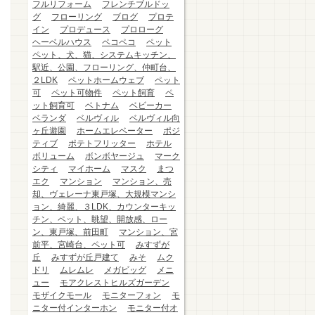
フルリフォーム
フレンチブルドッ
グ
フローリング
ブログ
プロテ
イン
プロデュース
プロローグ
ヘーベルハウス
ペコペコ
ペット
ペット、犬、猫、システムキッチン、
駅近、公園、フローリング、仲町台、
２LDK
ペットホームウェブ
ペット
可
ペット可物件
ペット飼育
ペ
ット飼育可
ベトナム
ベビーカー
ベランダ
ベルヴィル
ベルヴィル向
ヶ丘遊園
ホームエレベーター
ポジ
ティブ
ポテトフリッター
ホテル
ボリューム
ボンボヤージュ
マーク
シティ
マイホーム
マスク
まつ
エク
マンション
マンション、売
却、ヴェレーナ東戸塚、大規模マンシ
ョン、綺麗、３LDK、カウンターキッ
チン、ペット、眺望、開放感、ロー
ン、東戸塚、前田町
マンション、宮
前平、宮崎台、ペット可
みすずが
丘
みすずが丘戸建て
みそ
ムク
ドリ
ムレムレ
メガビッグ
メニ
ュー
モアクレストヒルズガーデン
モザイクモール
モニターフォン
モ
ニター付インターホン
モニター付オ