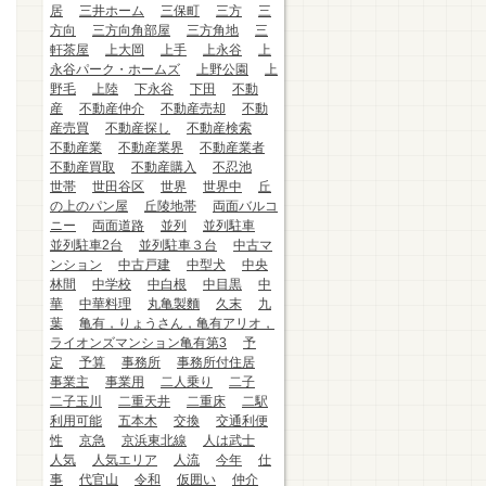
居
三井ホーム
三保町
三方
三
方向
三方向角部屋
三方角地
三
軒茶屋
上大岡
上手
上永谷
上
永谷パーク・ホームズ
上野公園
上
野毛
上陸
下永谷
下田
不動
産
不動産仲介
不動産売却
不動
産売買
不動産探し
不動産検索
不動産業
不動産業界
不動産業者
不動産買取
不動産購入
不忍池
世帯
世田谷区
世界
世界中
丘
の上のパン屋
丘陵地帯
両面バルコ
ニー
両面道路
並列
並列駐車
並列駐車2台
並列駐車３台
中古マ
ンション
中古戸建
中型犬
中央
林間
中学校
中白根
中目黒
中
華
中華料理
丸亀製麵
久末
九
葉
亀有，りょうさん，亀有アリオ，
ライオンズマンション亀有第3
予
定
予算
事務所
事務所付住居
事業主
事業用
二人乗り
二子
二子玉川
二重天井
二重床
二駅
利用可能
五本木
交換
交通利便
性
京急
京浜東北線
人は武士
人気
人気エリア
人流
今年
仕
事
代官山
令和
仮囲い
仲介