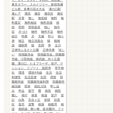
ィ、９１．２６㎡、４LDK、角部屋、
東京タワー、スカイツリー、新宿高層
ビル群、多摩川花火大会
溝の口駅
激レア
濁流
瀬谷
瀬谷区
瀬谷
駅
災害
無し
無垢材
無料
無
料査定
無料相談
無料見積
焼
肉
照明
照明器具
熱い
熱中
症
片づけ
物件
物件不足
物件
紹介
特典
犬
犬蔵
狩り
独り
身
独立
独立洗面台
猫
猫相
談
猫飼育
猿
玄関
率
玉川
王禅寺ふるさと公園
王禅寺東
珍し
い
現地販売会
現地販売会、田園都
市線、小田急線、南武線、向ヶ丘遊
園、溝の口、たまプラーザ、登戸、マ
ンション、リゾート、国府津
琴平神
社
環境
環状4号線
生活
生活
利便性
生活至便
生田
用賀
田
園都市線
田園都市線利用
田園都市
線沿線
田奈
由比ガ浜
申し込
み
申込
留守
畳
病気
病院
癒し
発行
発表
発達
登戸
登
記
白鳥
百合ヶ丘
皆様
目黒
区
直売
直撃
相場
相模湾
相
談
相鉄線、鶴ヶ峰、徒歩圏内、ファ