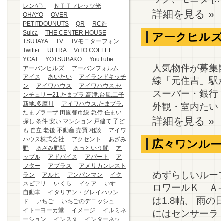
レンゲ）
ＮＴＴフレッツ光
詳細を見る »
OHAYO
OVER
PETITDOUNUTS
QR
RC造
Suica
THE CENTER HOUSE
アークヒル
TSUTAYA
TV
TVモニターフォン
Twitter
ULTRA
ViTO COFFEE
YCAT
YOTSUBAKO
YouTube
人気物件が募集
アーバンヒルズ
アーバンフォルム
アイス
あいたい
アイランドキッチ
線「元住吉」駅
ン
アイワハウス
アイワハウス.セ
スーパー・銀行
ンチュリー21.たまプラ.高津.台風.二子
新地.多摩川
アイワハウス.たまプラ.
外観・室内たい [
たまプラーザ.田園都市線.急行.住まい
詳細を見る »
探し.条件.安い.マンション.戸建て.子ど
も.自立.老後.不動産.売買.相談
アイワ
ハウス株式会社
アクセント
あざみ
広々ワンルーム
野
あざみ野駅
あっという間
ア
ップル
アドバイス
アパート
ア
フター
アプラス
アメリカンレスト
めずらしいルー
ラン
アルヒ
アンパンマン
イク
スピアリ
いくら
イケア
いすゞ
ロワールＫ Ａ
自動車
イタリアン・グレイハウン
は1.8帖、 雨
ド
いちご
いちごのデニッシュ
イトーヨーカ堂
イメージ
イルミネ
にはセンサーラ [
ーション
インスタ
インターネッ