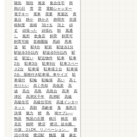
陽気
階段
雅楽
集合住宅
雨
雨の日
雪
雲
電動シャッター
電子キー
電車
需要
青葉区
青
葉台
静か
静かさ
静岡市
非課
税制度
面積
頂ける
頂上
頑
丈
頑張った
頑張れ
額
風通
し
風邪
飲食店
飼育
飼育可
飼育可能
首都圏版
馬絹
馬車
道
駅
駅4分
駅前
駅徒歩1分
駅徒歩3分以内
駅徒歩5分以内
駅
近
駅近い
駅近物件
駐車
駐車
2台
駐車3台
駐車9台
駐車スペー
ス2台
駐車場
駐車場２台
駐車場
2台、屋根付き駐車場、車サイズ
駐
車場付
駐輪
駐輪場
高い
高く
売りたい
高く売却
高低差
高
値
高台
高島
高島台
高津
高
津区
高津区千年
高津駅
高級
高級住宅
高級住宅街
高速インター
ネット
高額
高齢者
鬼
鬼怒川
決壊
魅力
鯉
鳥
鳩サブレ―
鴨居
鴨居の石畳
鶴川
鶴見
鶴
見区
鶴間
鷺沼
鷺沼、徒歩圏、
分譲、２LDK、リノベーション、
鷺
沼小学校
鷺沼駅
麵屋
麺
麻生