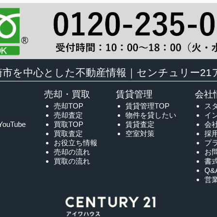
崎市を中心とした不動産情報｜センチュリー21
売却・買取
賃貸管理
会社
売却TOP
賃貸管理TOP
ス
売却査定
物件を貸したい
イ
YouTube
買取TOP
賃貸査定
会
買取査定
空室対策
採
お役立ち情報
プ
売却の流れ
お
買取の流れ
書
Q&
営