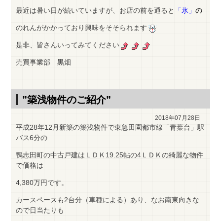
最近は暑い日が続いていますが、お店の前を通ると
「氷」
の
のれんがかかっており興味をそそられます
是非、皆さんいってみてください
売買事業部 黒畑
”築浅物件のご紹介”
2018年07月28日
平成28年12月新築の築浅物件で東急田園都市線「青葉台」駅
バス6分の
鴨志田町の中古戸建はＬＤＫ19.25帖の4ＬＤＫの綺麗な物件
で価格は
4,380万円です。
カースペースも2台分（車種による）あり、なお南東向きな
ので日当たりも