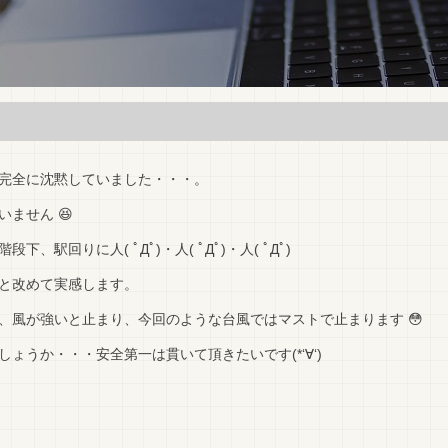
完全に沈黙していました・・・。
ません 😆
駅回りに人( ﾟДﾟ)・人( ﾟДﾟ)・人( ﾟДﾟ)
と改めて実感します。
、風が強いと止まり、今回のような台風ではマストで止まります 😳
ょうか・・・安全第一は貫いて頂きたいです(*‘∀‘)