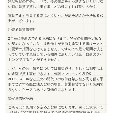
急な転勤の辞令が下りて、今の住居を引っ越さないといけな
い時に賃貸で貸しに出す際、どの様にすれば良いのか？
賃貸でまず募集する際にどういった契約を結ぶかを決める必
要がございます。
①普通賃貸借契約
2年毎に更新のできる契約になります。特定の期間を定めな
い契約になっており、原則借主が更新を希望する際は一方的
に更新の拒否などはできません。ですので転勤で期間が決ま
っていていずれ貸している物件に戻りたい場合、自身のタイ
ミングで戻ることができません。
ただ、その分、賃料については相場通り、もしくは相場以上
の金額で貸す事ができます。分譲マンションや2LDK、
3LDK、4LDKなど広めの間取りの物件は希少性が高く借り手
側で契約する際に法人契約の場合、普通賃貸でないと契約で
きない。ケースもあり人気物件になります。
②定期借家契約
こちらは予め期間を定めた契約になります。例えば2020年1
月1日～2022年12月31日までの契約の定期借家契約の場合、