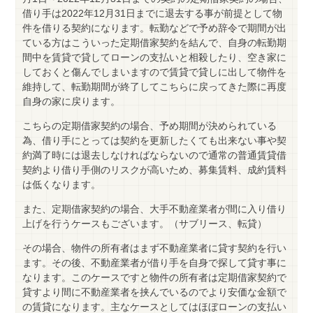
借り手は2022年12月31日までに退去する事が前提として物
件を借りる契約になります。転勤などで予め辞令で期間が出
ている方はこういった定期借家契約を結んで、自身の転勤期
間中を賃貸で貸してローンの支払いと相殺したり、空き家に
しておくと傷んでしまいますので賃貸で貸しに出して物件を
維持して、転勤期間が終了してこちらに戻ってきた際に再度
自身の家に戻ります。
こちらの定期借家契約の場合、予め期間が決められている
為、借り手にとっては契約を更新したくても出来ない事や契
約満了時には退去しなければならないので通常の普通賃貸借
契約より借り手側のリスクが高いため、募集賃料、成約賃料
は低くなります。
また、定期借家契約の場合、大手不動産業者が間に入り借り
上げを行うケースもございます。（サブリース、転貸）
その場合、物件の所有者はまず不動産業者に貸す契約を行い
ます。その後、不動産業者が借り手を自身で探して貸す事に
なります。このケースですと物件の所有者は定期借家契約で
貸すより間に不動産業者を挟んでいるのでより安価な金額で
の賃貸になります。主なケースとしてはほぼローンの支払い