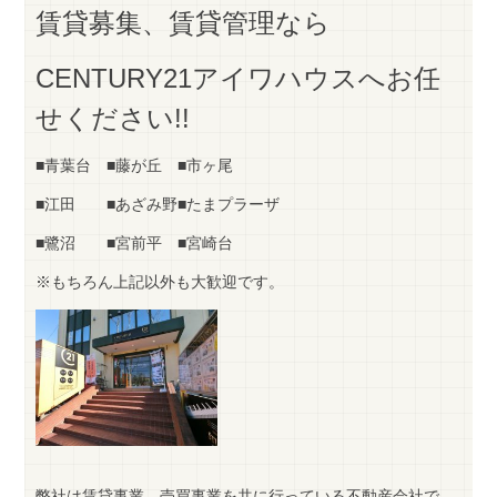
賃貸募集、賃貸管理なら
CENTURY21アイワハウスへお任
せください!!
■青葉台 ■藤が丘 ■市ヶ尾
■江田 ■あざみ野■たまプラーザ
■鷺沼 ■宮前平 ■宮崎台
※もちろん上記以外も大歓迎です。
弊社は賃貸事業、売買事業を共に行っている不動産会社で