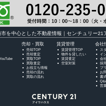
崎市を中心とした不動産情報｜センチュリー21
売却・買取
賃貸管理
会社
売却TOP
賃貸管理TOP
ス
売却査定
物件を貸したい
イ
YouTube
買取TOP
賃貸査定
会
買取査定
空室対策
採
お役立ち情報
プ
売却の流れ
お
買取の流れ
書
Q&
営