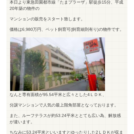
本日より東急田園都市線「たまプラーザ」駅徒歩15分、平成
20年築の物件の
マンションの販売をスタート致します。
価格は6,980万円、ペット飼育可(飼育細則有り)の物件です。
なんと専有面積が95.54平米と広々とした4ＬＤＫ、
分譲マンションで人気の最上階角部屋となっております。
また、ルーフテラスが約53.24平米ととても広い為、解放感
が違います。
ちなみに53.24平米といいますとゆったりした2ＬＤＫが収ま