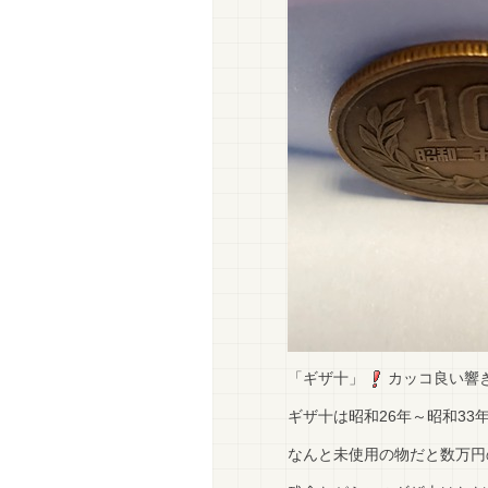
「ギザ十」
カッコ良い響
ギザ十は昭和26年～昭和33
なんと未使用の物だと数万円