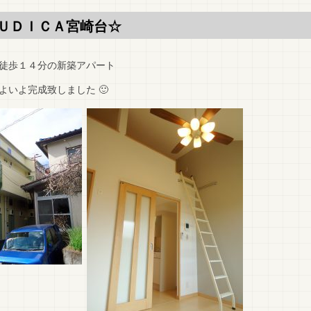
ＵＤＩＣＡ宮崎台☆
徒歩１４分の新築アパート
いよ完成致しました 🙂