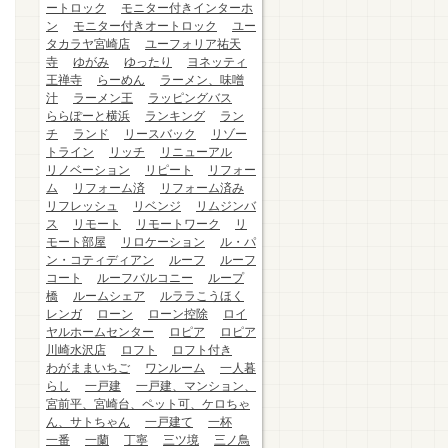
ートロック
モニター付きインターホ
ン
モニター付きオートロック
ユー
タカラヤ宮崎店
ユーフォリア祐天
寺
ゆがみ
ゆったり
ヨネッティ
王禅寺
らーめん
ラーメン、味噌
汁
ラーメン王
ラッピングバス
ららぽーと横浜
ランキング
ラン
チ
ランド
リースバック
リゾー
トライン
リッチ
リニューアル
リノベーション
リピート
リフォー
ム
リフォーム済
リフォーム済み
リフレッシュ
リベンジ
リムジンバ
ス
リモート
リモートワーク
リ
モート部屋
リロケーション
ル・パ
ン・コティディアン
ルーフ
ルーフ
コート
ルーフバルコニー
ループ
橋
ルームシェア
ルララこうほく
レンガ
ローン
ローン控除
ロイ
ヤルホームセンター
ロピア
ロピア
川崎水沢店
ロフト
ロフト付き
わがままいちご
ワンルーム
一人暮
らし
一戸建
一戸建、マンション、
宮前平、宮崎台、ペット可、ケロちゃ
ん、サトちゃん
一戸建て
一杯
一番
一蘭
丁寧
三ツ境
三ノ鳥