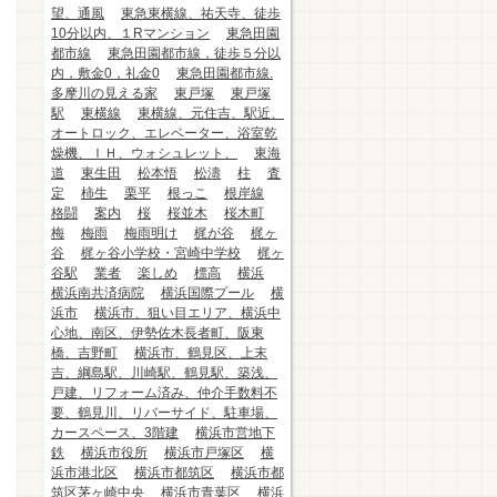
望、通風
東急東横線、祐天寺、徒歩
10分以内、１Rマンション
東急田園
都市線
東急田園都市線，徒歩５分以
内，敷金0，礼金0
東急田園都市線.
多摩川の見える家
東戸塚
東戸塚
駅
東横線
東横線、元住吉、駅近、
オートロック、エレベーター、浴室乾
燥機、ＩＨ、ウォシュレット、
東海
道
東生田
松本悟
松濤
柱
査
定
柿生
栗平
根っこ
根岸線
格闘
案内
桜
桜並木
桜木町
梅
梅雨
梅雨明け
梶が谷
梶ヶ
谷
梶ヶ谷小学校・宮崎中学校
梶ヶ
谷駅
業者
楽しめ
標高
横浜
横浜南共済病院
横浜国際プール
横
浜市
横浜市、狙い目エリア、横浜中
心地、南区、伊勢佐木長者町、阪東
橋、吉野町
横浜市、鶴見区、上末
吉、綱島駅、川崎駅、鶴見駅、築浅、
戸建、リフォーム済み、仲介手数料不
要、鶴見川、リバーサイド、駐車場、
カースペース、3階建
横浜市営地下
鉄
横浜市役所
横浜市戸塚区
横
浜市港北区
横浜市都筑区
横浜市都
筑区茅ヶ崎中央
横浜市青葉区
横浜