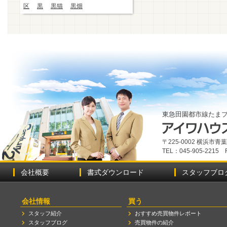
区
黒
黒猫
黒畑
東急田園都市線たま
〒225-0002 横浜市
TEL：045-905-2215 
会社概要
書式ダウンロード
スタッフブロ
会社情報
買う
スタッフ紹介
おすすめ売買物件レポート
スタッフブログ
売買物件の紹介