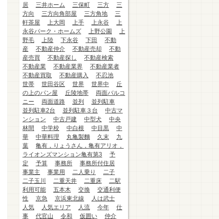
居
三井ホーム
三保町
三方
三
方向
三方向角部屋
三方角地
三
軒茶屋
上大岡
上手
上永谷
上
永谷パーク・ホームズ
上野公園
上
野毛
上陸
下永谷
下田
不動
産
不動産仲介
不動産売却
不動
産売買
不動産探し
不動産検索
不動産業
不動産業界
不動産業者
不動産買取
不動産購入
不忍池
世帯
世田谷区
世界
世界中
丘
の上のパン屋
丘陵地帯
両面バルコ
ニー
両面道路
並列
並列駐車
並列駐車2台
並列駐車３台
中古マ
ンション
中古戸建
中型犬
中央
林間
中学校
中白根
中目黒
中
華
中華料理
丸亀製麵
久末
九
葉
亀有，りょうさん，亀有アリオ，
ライオンズマンション亀有第3
予
定
予算
事務所
事務所付住居
事業主
事業用
二人乗り
二子
二子玉川
二重天井
二重床
二駅
利用可能
五本木
交換
交通利便
性
京急
京浜東北線
人は武士
人気
人気エリア
人流
今年
仕
事
代官山
令和
仮囲い
仲介