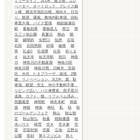
ミリータイプ、3LDK、最上階、エレ
ベーター、オートロック、グレイス鶴
ヶ峰、横浜市旭区白根、南向き、日当
り、眺望、通風、敷地内駐車場、自転
車置き場、バイク置場
相鉄線瀬谷
駅
看板効果
看板収入
県立
県
立三ツ池公園
真夏日
眺め
眺
望
瞬間的
矢野口
知恵
石垣
石田
石田悠樹
砂場
破格
確
率
礼金0
社員寮
社長
祈りま
す
祐天寺
祐天寺駅
祝日
神奈
川
神奈川の不動産屋
神奈川区
神奈川県
神奈川県、川崎市、宮前
区、水沢、たまプラーザ、築浅、2階
建、リノベーション、3LDK、庭、駐
車場、眺望、売主、仲介手数料不要、
リビング広い、バス便豊富、尻手黒川
道路、ロフト、畑、リフォーム済み、
田園風景
神明町
神木本町
神楽
坂
神様
神泉
神社
私
秋
秋
のゴールデンフェア
秋山
秋山智
宏
秋山智弘
秋葉
税制優遇
積
水ハウス
積雪
空き
空き家
空
室
空室対策
空家
立地
立野台
公園
笑顔
第５フジビル
筋ト