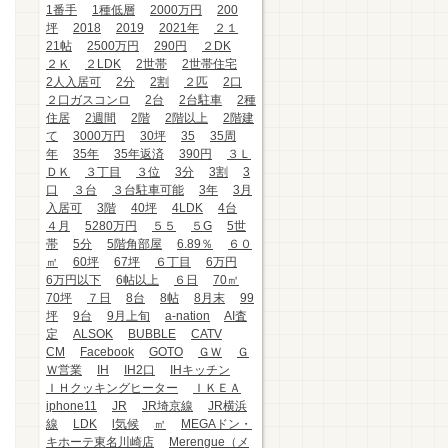
1番手
1種低層
2000万円
200
坪
2018
2019
2021年
２１
21帖
2500万円
290円
２DK
２Ｋ
２LDK
2世帯
2世帯住宅
2人入居可
2分
2割
２匹
2口
２口ガスコンロ
2台
2台駐車
2種
住居
2週間
2階
2階以上
2階建
て
3000万円
30坪
35
35周
年
35年
35年返済
390円
３Ｌ
ＤＫ
３丁目
３位
3分
3割
3
口
３台
３台駐車可能
3年
3月
入居可
3階
40坪
4LDK
4台
４月
5280万円
５５
５G
5世
帯
5分
5階角部屋
6.89％
６０
㎡
60坪
67坪
６丁目
6万円
6万円以下
6帖以上
６日
70㎡
70坪
７日
8台
8帖
8月末
99
坪
9台
9月上旬
a-nation
AI査
定
ALSOK
BUBBLE
CATV
CM
Facebook
GOTO
ＧＷ
Ｇ
Ｗ営業
IH
IH2口
IHキッチン
ＩＨクッキングヒーター
ＩＫＥＡ
iphone11
JR
JR埼京線
JR横浜
線
LDK
l気候
㎡
MEGAドン・
キホーテ東名川崎店
Merengue（メ