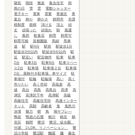
陽気
階段
雅楽
集合住宅
雨
雨の日
雪
雲
電動シャッター
電子キー
電車
需要
青葉区
青
葉台
静か
静かさ
静岡市
非課
税制度
面積
頂ける
頂上
頑
丈
頑張った
頑張れ
額
風通
し
風邪
飲食店
飼育
飼育可
飼育可能
首都圏版
馬絹
馬車
道
駅
駅4分
駅前
駅徒歩1分
駅徒歩3分以内
駅徒歩5分以内
駅
近
駅近い
駅近物件
駐車
駐車
2台
駐車3台
駐車9台
駐車スペー
ス2台
駐車場
駐車場２台
駐車場
2台、屋根付き駐車場、車サイズ
駐
車場付
駐輪
駐輪場
高い
高く
売りたい
高く売却
高低差
高
値
高台
高島
高島台
高津
高
津区
高津区千年
高津駅
高級
高級住宅
高級住宅街
高速インター
ネット
高額
高齢者
鬼
鬼怒川
決壊
魅力
鯉
鳥
鳩サブレ―
鴨居
鴨居の石畳
鶴川
鶴見
鶴
見区
鶴間
鷺沼
鷺沼、徒歩圏、
分譲、２LDK、リノベーション、
鷺
沼小学校
鷺沼駅
麵屋
麺
麻生