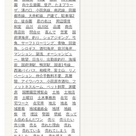
園
向ケ丘遊園、登戸、たまプラー
ザ、溝の口、小田急線、南武線、田園
都市線、大井町線、戸建て、駐車場2
台、徒歩圏
君の名は
周辺環境
和室
品川
品川区
品濃
商売
商店街
問合せ
喜んで
営業
国
府津海岸、釣り、ショアジギング、弓
角、サーフトローリング、青物、回遊
魚、シロギス、酒匂海岸、前川海岸、
マンション、築浅、オーシャンビュ
ー、眺望、日当り、出勤前釣行、漁場
前、国府津駅、鴨宮駅、国道1号線、
西湘バイパス、相模湾、富士山、リノ
ベーション、仲介手数料不要、高層
階、アイワハウス、小田原市酒匂、フ
ィットネスルーム、ペット飼育、床暖
房
国際園芸博覧会
土地
土地活
用
土曜日
土木事務所
在宅
在
宅ワーク
在宅率
地元
地名
地
域密着
地域連絡会
地球
地鎮
祭
坪
埋設
堅固
壁紙
売って
も住めるんだワン
売り
売りたい
売り物
売る
売れた理由
売れ
て
売れている
売れてしまう
売