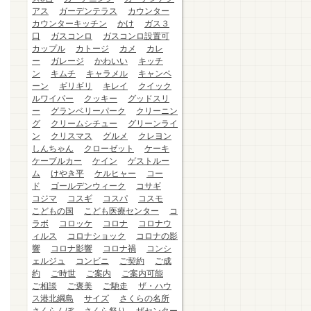
アス
ガーデンテラス
カウンター
カウンターキッチン
かけ
ガス３
口
ガスコンロ
ガスコンロ設置可
カップル
カトージ
カメ
カレ
ー
ガレージ
かわいい
キッチ
ン
キムチ
キャラメル
キャンペ
ーン
ギリギリ
キレイ
クイック
ルワイパー
クッキー
グッドスリ
ー
グランベリーパーク
クリーニン
グ
クリームシチュー
グリーンライ
ン
クリスマス
グルメ
クレヨン
しんちゃん
クローゼット
ケーキ
ケーブルカー
ケイン
ゲストルー
ム
けやき平
ケルヒャー
コー
ド
ゴールデンウィーク
コサギ
コジマ
コスギ
コスパ
コスモ
こどもの国
こども医療センター
コ
ラボ
コロッケ
コロナ
コロナウ
ィルス
コロナショック
コロナの影
響
コロナ影響
コロナ禍
コンシ
ェルジュ
コンビニ
ご契約
ご成
約
ご時世
ご案内
ご案内可能
ご相談
ご褒美
ご馳走
ザ・ハウ
ス港北綱島
サイズ
さくらの名所