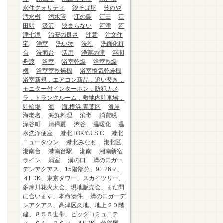
永住クォリティ
汐そば屋
汐のや
汚水桝
汚水管
江の島
江田
江
田駅
汲沢
決まらない
河津
河
津七滝
治安の良さ
注意
注文住
宅
洋室
洗い物
洗礼
洗面化粧
台
洗面台
活用
浄蓮の滝
浮間
舟渡
浴室
浴室乾燥
浴室乾燥
機
浴室室乾燥機
浴室換気乾燥機
浴室新規，エアコン新品，追い焚き，
モニター付インターホン，防犯カメ
ラ，トランクルーム，敷地内駐車場，
駐輪場
海
海.横浜.青葉区
海岸
海老名
海鮮料理
消毒
消費税
深谷町
清掃夏
渋谷
温暖化
温
水洗浄便座
港北TOKYU S.C
港北
ニュータウン
港北みなも
港北区
港南台
港南台駅
湘南
湘南新宿
ライン
満室
溝の口
溝の口ガー
デンアクアス、15階部分、91.26㎡、
４LDK、東京タワー、スカイツリー、
多摩川花火大会、現地販売会、まだ間
に合います、本命物件
溝の口ガーデ
ンアクアス、高津区久地、地上２０階
建、８５５世帯、ビッグコミュニテ