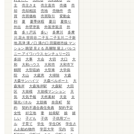
れました
売れる
売れ残る
売
主
売主さま
売主直売
売価
売
却
売却相談
売地
売物件
売
買
売買価格
売買取引
変動金
利
夏
夏季休暇
夏日
夏祭り
外出
外壁塗装
外装塗装済
外
食
多々戸浜
多い
多摩川
多摩
川.花火.世田谷.二子玉.二子玉川.二子新
地.高津.溝ノ口.溝の口.田園都市線.マン
ション.眺望.見える.高層階.屋上.バルコ
ニー.アイワハウス.センチュリー21
多頭
大事
大会
大切
大口
大
和
大和ハウス
大和市
大和市下
鶴間
大型収納
大型車
大学病
院
大山
大庭恵
大掃除
大森
大森サンハイツ
大森ベルポート
大
森海岸
大森海岸駅
大森駅
大田
区
大規模
大規模マンション
天
気
天気予報
天然素材
天皇
太
陽光パネル
太鼓橋
奈良町
契
約
契約不適合責任免責
契約予定
女性
好立地
妻
始発駅
娘
嬉
しい
子ども
子供
子供用プー
ル
子育て
学生
学生OK
学生さ
んお勧め物件
学芸大学
宅内
宅