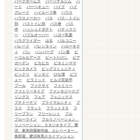
パークホームズ
パーソナルジム
ハ
ード
バーベキュー
バイク
ハイ
グレード
ハイルーフ車
ハウス
ハウスメーカー
バス
バス・トイレ
別
バストイレ別
バス便
バス
停
ハッシュドポテト
パティスリ
ー
バブルオーバー
ハヨー乳業
パラグライダー
はる
バルコニー
パレード
バレンタイン
ハローキテ
ィ
パン
ハンバーグ
パン屋
ビ
ーコルセアーズ
ビートたけし
ビア
ガーデン
ピカピカ
ビタミンママ
ビックカメラ
ビッグコミュニティ
ビックリ
ピッタリ
ひな壇
ビフ
ォー
ピラミッド
ヒルズ宮前平
プール
ファクサイ
ファミリー
ファミリータイプ
ファンタジースプ
リングス
フェア
フェニックス
プチドーナツ
プライマルシティ
プ
ラス
フラット
フラット３５
フ
リープラン
フリーレント
フル
ブルーライン
フルリノベーション、
リノベーション、スタジオタイプ、鷺
沼、東急田園都市線、エレベーター、
角部屋、鷺沼有馬スカイマンション