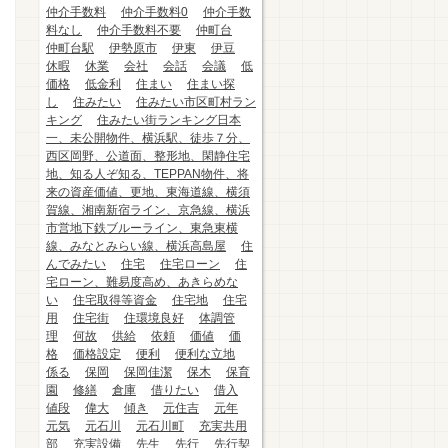
仲介手数料
仲介手数料0
仲介手数
料なし
仲介手数料不要
仲町台
仲町台駅
伊勢原市
伊東
伊豆
休暇
休業
会社
会話
会議
低
価格
低金利
住まい
住まい探
し
住みたい
住みたい市区町村ラン
キング
住みたい街ランキング日本
一、未公開物件、横浜駅、徒歩７分、
西区岡野、公道面、整形地、閑静住宅
地、知る人ぞ知る、TEPPAN物件、将
来の資産価値、更地、東海道線、横須
賀線、湘南新宿ライン、京急線、横浜
市営地下鉄ブルーライン、東急東横
線、みなとみらい線、横浜高島屋
住
んでみたい
住宅
住宅ローン
住
宅ローン、難易度高め、あきらめな
い
住宅取得等資金
住宅地
住宅
用
住宅街
住環境良好
体調管
理
何故
供給
依頼
価値
価
格
価格設定
便利
便利な立地
係る
保岡
保岡佳潔
保木
保育
園
修繕
倉庫
借りたい
借入
値段
偉大
傾き
元住吉
元年
元気
元石川
元石川町
充実共用
部
充実設備
先生
先行
先行契