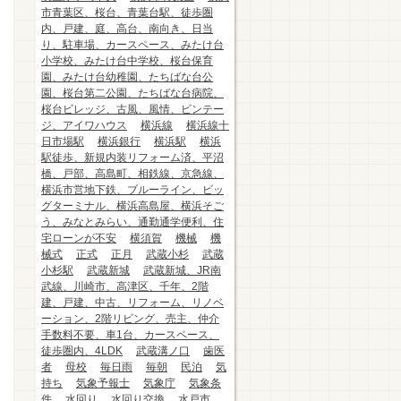
市青葉区、桜台、青葉台駅、徒歩圏
内、戸建、庭、高台、南向き、日当
り、駐車場、カースペース、みたけ台
小学校、みたけ台中学校、桜台保育
園、みたけ台幼稚園、たちばな台公
園、桜台第二公園、たちばな台病院、
桜台ビレッジ、古風、風情、ビンテー
ジ、アイワハウス
横浜線
横浜線十
日市場駅
横浜銀行
横浜駅
横浜
駅徒歩、新規内装リフォーム済、平沼
橋、戸部、高島町、相鉄線、京急線、
横浜市営地下鉄、ブルーライン、ビッ
グターミナル、横浜高島屋、横浜そご
う、みなとみらい、通勤通学便利、住
宅ローンが不安
横須賀
機械
機
械式
正式
正月
武蔵小杉
武蔵
小杉駅
武蔵新城
武蔵新城、JR南
武線、川崎市、高津区、千年、2階
建、戸建、中古、リフォーム、リノベ
ーション、2階リビング、売主、仲介
手数料不要、車1台、カースペース、
徒歩圏内、4LDK
武蔵溝ノ口
歯医
者
母校
毎日雨
毎朝
民泊
気
持ち
気象予報士
気象庁
気象条
件
水回り
水回り交換
水戸市