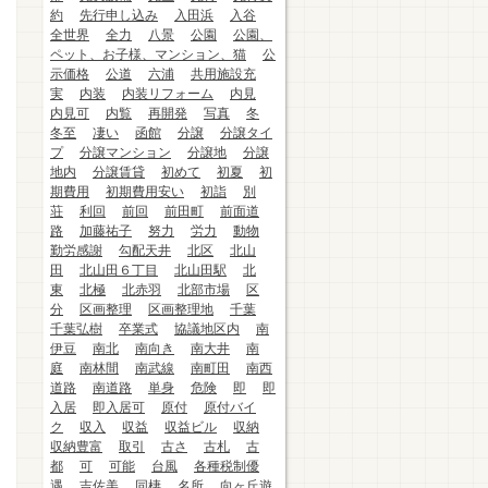
約
先行申し込み
入田浜
入谷
全世界
全力
八景
公園
公園、
ペット、お子様、マンション、猫
公
示価格
公道
六浦
共用施設充
実
内装
内装リフォーム
内見
内見可
内覧
再開発
写真
冬
冬至
凄い
函館
分譲
分譲タイ
プ
分譲マンション
分譲地
分譲
地内
分譲賃貸
初めて
初夏
初
期費用
初期費用安い
初詣
別
荘
利回
前回
前田町
前面道
路
加藤祐子
努力
労力
動物
勤労感謝
勾配天井
北区
北山
田
北山田６丁目
北山田駅
北
東
北極
北赤羽
北部市場
区
分
区画整理
区画整理地
千葉
千葉弘樹
卒業式
協議地区内
南
伊豆
南北
南向き
南大井
南
庭
南林間
南武線
南町田
南西
道路
南道路
単身
危険
即
即
入居
即入居可
原付
原付バイ
ク
収入
収益
収益ビル
収納
収納豊富
取引
古さ
古札
古
都
可
可能
台風
各種税制優
遇
吉佐美
同棲
名所
向ヶ丘遊