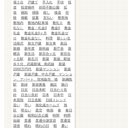
場２台
戸建て
手入れ
手頃
投
資
投資物件
折田不動公園
拡
張
挑戦
掃除
探し
接道
控
除
掲載
提案
支払い
整形地
敷地内
敷地内駐車場
敷礼０
敷
礼なし
敷金・礼金0
敷金0
敷金
礼金
敷金礼金0ヶ月
敷金礼金ゼ
ロ
敷金礼金なし
料理
新しい生
活様式
新古戸建
新古車
新品
新婚
新年度
新幹線
新庁舎
新
横浜
新生活
新百合ヶ丘
新百合
ヶ丘駅
新石川
新築
新築、駅徒
歩５分、武蔵新城、南武線
新築
2000万円代
新築マンション
新築
戸建
新築戸建、中古戸建、マンショ
ン、アパート、現地販売、猫
新綱島
駅
新緑
新規募集
施設
旗の
台
日吉
日吉本町
日当たり良
好
日当り良好
日本
日本中
日
本屈指
日立造船
日経トレンド
旨い
早い
旭化成ホームズ
旭
区
明るい
星空
映画
春
春日
台公園
昭和記念公園
時間
時間
短縮
普通
普通分譲賃貸
普通賃
貸借
晴れ
晴れの日
暇
暑い