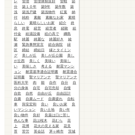
レ
管理
管理体制良好
管轄
節
分
築１０年
築9年
築年数
築
浅
築浅戸建
築浅物件
紅葉
納
付
純粋
素敵
素敵なお家
素晴
らしい
素晴らしいお家
紹介
終
息
終電
経営
経営者
経験
給
付金
給湯設備
絵の具で
綱島
駅
綺麗
綺麗な
綺麗好き
綾
瀬
緊急事態宣言
総合病院
緑
区
締結
締結日
縁とタイミン
グ
美しが丘
美しが丘公園
美し
が丘西
美しく
美味い
美味し
い
美味しさ
考える
耐震マンシ
ョン
耐震基準適合証明書
耐震適合
証明書
聖マリアンナ
聖マリアンナ
医科大学
肉
能
自作
自分
自
分の身体
自宅
自宅売却
自慢
自炊
自然
自由が丘
自由設計
自粛
自粛ムード
自粛疲れ
自転
車
與安宏和
良い
良いお家
良
いマンション
良い土地
良い年
良い物件
良好
良薬は口に苦し
色んな事
花は桜木
花むら
花
上
花博
花火の見える家
花見
苔
苦労
英会話
茅ヶ崎市
茨城