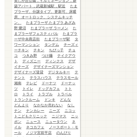
美しが丘公園，イルミネーション，新
築アパート，武蔵新城駅，駅近
たま
プラーザ、分譲タイプ、更新可、床暖
房、オートロック、システムキッチ
ン、
たまプラーザ.たまプラ.あざみ
野.鷺沼
たまプラーザ.ラーメン
た
まプラーザフェスティバル
たまプラ
ーザ中央商店街
たまプラーザ駅
タ
ワーマンション
タンデム
チーズィ
ーチキン
チキン
ちびっ子
チョ
コ
つきみ野
つけ麺
テイクアウ
ト
ディズニー
ディンクス
デザ
イナーズ
デザイナーズマンション
デザイナーズ賃貸
デジタルキー
テ
ナント
テラスハウス
テラスモール
湘南
テレビ
ドーナツ
ドーナッ
ツ
トイレ
ドッグカフェ
トト
ロ
トライ
トラブル
トラベル
トランクルーム
ドンキ
どんな
どんより
なかなか売れない
なし
ナン
ナンカレー
ニーズ
ニコッ
トこどもクリニック
ニジマス
ニッ
ポン
ニュース
ニュータウン
ネ
イル
ネコカフェ
ノースポート・モ
ール
ノジマ宮前平店
のんびり