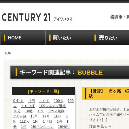
横浜市・
TOP
BUBBLE
【賃貸】 市ヶ尾 6万
[キーワード一覧]
駅
0.41％
０円
１０％
100％
100
㎡
１００坪
109シネマズ港北
まだまだ梅雨が続き、じ
10分
10帖
１２
125㎡規制
ハイム市が尾をご紹介させ
150㎡超
15号
19号
1DK
１
ります♪ […]
K
1LDK
1R
１丁目
1円
1
詳細を見る »
分
1年
1棟マンション
1棟売り