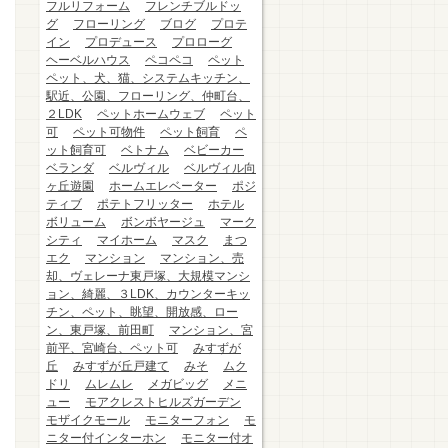
フルリフォーム
フレンチブルドッ
グ
フローリング
ブログ
プロテ
イン
プロデュース
プロローグ
ヘーベルハウス
ペコペコ
ペット
ペット、犬、猫、システムキッチン、
駅近、公園、フローリング、仲町台、
２LDK
ペットホームウェブ
ペット
可
ペット可物件
ペット飼育
ペ
ット飼育可
ベトナム
ベビーカー
ベランダ
ベルヴィル
ベルヴィル向
ヶ丘遊園
ホームエレベーター
ポジ
ティブ
ポテトフリッター
ホテル
ボリューム
ボンボヤージュ
マーク
シティ
マイホーム
マスク
まつ
エク
マンション
マンション、売
却、ヴェレーナ東戸塚、大規模マンシ
ョン、綺麗、３LDK、カウンターキッ
チン、ペット、眺望、開放感、ロー
ン、東戸塚、前田町
マンション、宮
前平、宮崎台、ペット可
みすずが
丘
みすずが丘戸建て
みそ
ムク
ドリ
ムレムレ
メガビッグ
メニ
ュー
モアクレストヒルズガーデン
モザイクモール
モニターフォン
モ
ニター付インターホン
モニター付オ