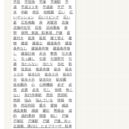
平坦
平坦地
平塚
平塚駅
平
成
平成３１年
平成築
平戸
年
末
年齢
幸区
幼稚園
広い
広
いマンション
広いリビング
広い
庭
広告掲載
床
床暖房
店舗
店舗付住宅
店長
店頭看板
座
間
座間、新築、駐車場、戸建
庭
庭付き
延床
延長
建て替え
建
物
建築
建築士
建築条件
建築
条件なし
建築条件無
建築条件無
し
建築計画
弁当
弊害
引き渡
し
引っ越し
引渡
引渡即可
引
越
当たらない
当たり
当社
影
響
役員会
後楽本舗
徒歩
徒歩
１０分
徒歩1分
徒歩２分
徒歩3
分
徒歩４分
徒歩5分
徒歩圏
徒歩圏内
心
心肺機能
必ず
必
死
必要
必見
忙し
快晴
怖く
ない
急行停車駅
恩田
恩田町
悠樹
悩み
悩んでいる
情報
情
熱
想定利回
愛犬
愛猫
感染
感染者数
感謝
慶応
懇親会
成
約
成約事例
我慢
戦い
戸塚
戸塚区
戸塚駅
戸建
戸建、向ヶ
丘遊園、溝の口、たまプラーザ、駐車