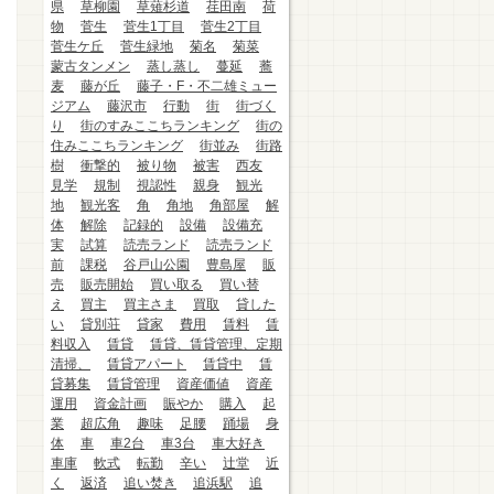
県
草柳園
草薙杉道
荏田南
荷
物
菅生
菅生1丁目
菅生2丁目
菅生ケ丘
菅生緑地
菊名
菊菜
蒙古タンメン
蒸し蒸し
蔓延
蕎
麦
藤が丘
藤子・F・不二雄ミュー
ジアム
藤沢市
行動
街
街づく
り
街のすみここちランキング
街の
住みここちランキング
街並み
街路
樹
衝撃的
被り物
被害
西友
見学
規制
視認性
親身
観光
地
観光客
角
角地
角部屋
解
体
解除
記録的
設備
設備充
実
試算
読売ランド
読売ランド
前
課税
谷戸山公園
豊島屋
販
売
販売開始
買い取る
買い替
え
買主
買主さま
買取
貸した
い
貸別荘
貸家
費用
賃料
賃
料収入
賃貸
賃貸、賃貸管理、定期
清掃、
賃貸アパート
賃貸中
賃
貸募集
賃貸管理
資産価値
資産
運用
資金計画
賑やか
購入
起
業
超広角
趣味
足腰
踊場
身
体
車
車2台
車3台
車大好き
車庫
軟式
転勤
辛い
辻堂
近
く
返済
追い焚き
追浜駅
追