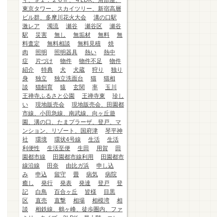
ィ、９１．２６㎡、４LDK、角部屋、
東京タワー、スカイツリー、新宿高層
ビル群、多摩川花火大会
溝の口駅
激レア
濁流
瀬谷
瀬谷区
瀬谷
駅
災害
無し
無垢材
無料
無
料査定
無料相談
無料見積
焼
肉
照明
照明器具
熱い
熱中
症
片づけ
物件
物件不足
物件
紹介
特典
犬
犬蔵
狩り
独り
身
独立
独立洗面台
猫
猫相
談
猫飼育
猿
玄関
率
玉川
王禅寺ふるさと公園
王禅寺東
珍し
い
現地販売会
現地販売会、田園都
市線、小田急線、南武線、向ヶ丘遊
園、溝の口、たまプラーザ、登戸、マ
ンション、リゾート、国府津
琴平神
社
環境
環状4号線
生活
生活
利便性
生活至便
生田
用賀
田
園都市線
田園都市線利用
田園都市
線沿線
田奈
由比ガ浜
申し込
み
申込
留守
畳
病気
病院
癒し
発行
発表
発達
登戸
登
記
白鳥
百合ヶ丘
皆様
目黒
区
直売
直撃
相場
相模湾
相
談
相鉄線、鶴ヶ峰、徒歩圏内、ファ