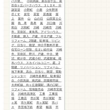
バス便、
小田急線、新百合ケ丘、新
百合ヶ丘パークハウス、３ＬＤＫ、分
譲賃貸
小野町
小鹿
少年野球
尽くす
居宅
居室
居酒屋
屋
上
屋外
山
山の日
山田富士公
園
島 孝
島孝
嵐
川口徹
川
和台
川和町
川崎
川崎市
川崎
市、宮前区、東有馬、アイワハウス、
不動産、購入、戸建、中古戸建、フル
リフォーム、2階建、駐車場、リビン
グ、日当り、眺望、仲介手数料不要、
住宅ローン控除、住まい給付金
川崎
市、宮前区、野川、戸建、中古、鷺
沼、梶が谷、武蔵小杉、武蔵新城、積
水ハウス、スカイバルコニー、庭、2
階建、リノベーション、リフォーム、
地下車庫、高台、日当り、眺望、電動
シャッター
川崎市多摩区、駐車場2
台、小田急線、南武線、田園都市線、
大井町線、向ヶ丘遊園駅、溝の口駅、
リフォーム、現地販売会
川崎市宮前
区
川崎市高津区
工事
工事現
場
工務店
市が尾
市が尾駅
市
ヶ尾
市ケ尾町
市ヶ尾駅
市バ
ス
市営地下鉄
希望
幅員
平