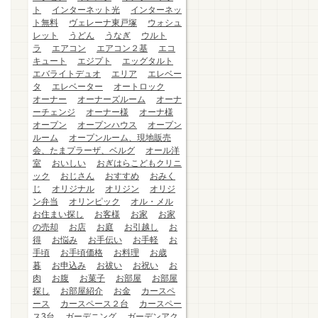
ト
インターネット光
インターネッ
ト無料
ヴェレーナ東戸塚
ウォシュ
レット
うどん
うなぎ
ウルト
ラ
エアコン
エアコン２基
エコ
キュート
エジプト
エッグタルト
エバライトデュオ
エリア
エレベー
タ
エレベーター
オートロック
オーナー
オーナーズルーム
オーナ
ーチェンジ
オーナー様
オーナ様
オープン
オープンハウス
オープン
ルーム
オープンルーム、現地販売
会、たまプラーザ、ベルグ
オール洋
室
おいしい
おぎはらこどもクリニ
ック
おじさん
おすすめ
おみく
じ
オリジナル
オリジン
オリジ
ン弁当
オリンピック
オル・メル
お住まい探し
お客様
お家
お家
の売却
お店
お庭
お引越し
お
得
お悩み
お手伝い
お手軽
お
手頃
お手頃価格
お料理
お歳
暮
お申込み
お祓い
お祝い
お
肉
お腹
お菓子
お部屋
お部屋
探し
お部屋紹介
お金
カースペ
ース
カースペース２台
カースペー
ス3台
ガーデニング
ガーデンアク