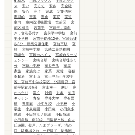
配BOX
宅配ブックス
宅配ボック
ス
安い
安くて
安さ
安全確
保
安心
完了
完成
定期借家
定期的
定番
定食
実家
実質
室内
室内洗濯機置場
宮前区
宮
前区.横浜
宮前平
宮前平，南向
き，食洗器付き
宮前平中学校
宮前
平小学校
宮前平徒歩12分、宮崎台徒
歩8分、新築分譲住宅
宮前平駅
宮
崎
宮崎中学校
宮崎二葉幼稚園
宮崎台
宮崎台ハイツ
宮崎台リージ
ェンシー
宮崎台駅
宮崎台駅徒歩５
分
宮崎小学校
家を売る
家屋
家族
家族向け
家系
家賃
容積
率超過
富士山
富士見台小学校学
区、宮前平中学校学区、分譲賃貸、宮
前平駅徒歩6分
富山幸一
寒い
寒
かったり
寒く
対価
対象
対面
キッチン
寿命
専修大学
専有面
積
専用庭
小中学校
小学校
小
学生
小泉農園
小田急
小田急多
摩線
小田急江ノ島線
小田急線
小田急線、南武線、田園都市線、向ヶ
丘遊園、登戸、たまプラーザ、溝の
口、駐車場２台、一戸建て、徒歩圏、