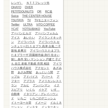
レンゲ）
ＮＴＴフレッツ光
OHAYO
OVER
PETITDOUNUTS
QR
RC造
Suica
THE CENTER HOUSE
TSUTAYA
TV
TVモニターフォン
Twitter
ULTRA
ViTO COFFEE
YCAT
YOTSUBAKO
YouTube
アーバンヒルズ
アーバンフォルム
アイス
あいたい
アイランドキッチ
ン
アイワハウス
アイワハウス.セ
ンチュリー21.たまプラ.高津.台風.二子
新地.多摩川
アイワハウス.たまプラ.
たまプラーザ.田園都市線.急行.住まい
探し.条件.安い.マンション.戸建て.子ど
も.自立.老後.不動産.売買.相談
アイワ
ハウス株式会社
アクセント
あざみ
野
あざみ野駅
あっという間
ア
ップル
アドバイス
アパート
ア
フター
アプラス
アメリカンレスト
ラン
アルヒ
アンパンマン
イク
スピアリ
いくら
イケア
いすゞ
自動車
イタリアン・グレイハウン
ド
いちご
いちごのデニッシュ
イトーヨーカ堂
イメージ
イルミネ
ーション
インスタ
インターネッ