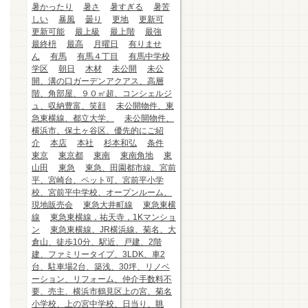
暑かったり
暑さ
暑すぎる
暑苦
しい
暴風
曇り
更地
更新可
更新可能
最上級
最上階
最強
最終枡
最高
月曜日
有りませ
ん
有馬
有馬４丁目
有馬中学校
学区
朝日
木材
未公開
未公
開、溝の口ガーデンアクアス、高層
階、角部屋、９０㎡超、コンシェルジ
ュ、収納豊富、笑顔
未公開物件、東
急東横線、都立大学、
未公開物件、
横浜市、保土ヶ谷区、優先的にご紹
介
本店
本社
杉本和弘
条件
東京
東京都
東南
東南角地
東
山田
東急
東急、田園都市線、宮前
平、宮崎台、ペット可、宮前平小学
校、宮前平中学校、オープンルーム、
現地販売会
東急大井町線
東急東横
線
東急東横線，祐天寺，1Kマンショ
ン
東急東横線、JR横浜線、菊名、大
倉山、徒歩10分、駅近、戸建、2階
建、ファミリータイプ、3LDK、車2
台、駐車場2台、築浅、30坪、リノベ
ーション、リフォーム、仲介手数料不
要、売主、横浜市鶴見区上の宮、菊名
小学校、上の宮中学校、日当り、眺