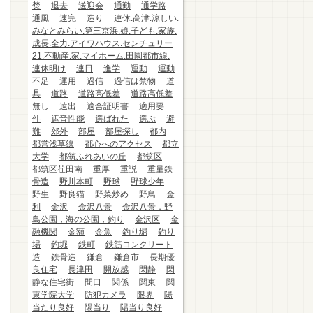
焚
退去
送迎会
通勤
通学路
通風
速完
造り
連休.高津.涼しい.
みなとみらい.第三京浜.娘.子ども.家族.
成長.全力.アイワハウス.センチュリー
21.不動産.家.マイホーム.田園都市線.
連休明け
連日
進学
運動
運動
不足
運用
過信
過信は禁物
道
具
道路
道路高低差
道路高低差
無し
遠出
適合証明書
適用要
件
遮音性能
選ばれた
選ぶ
避
難
郊外
部屋
部屋探し
都内
都営浅草線
都心へのアクセス
都立
大学
都筑ふれあいの丘
都筑区
都筑区荏田南
重厚
重説
重量鉄
骨造
野川本町
野球
野球少年
野生
野良猫
野菜炒め
野鳥
金
利
金沢
金沢八景
金沢八景，野
島公園，海の公園，釣り
金沢区
金
融機関
金額
金魚
釣り堀
釣り
場
釣堀
鉄町
鉄筋コンクリート
造
鉄骨造
鎌倉
鎌倉市
長期優
良住宅
長津田
開放感
閑静
閑
静な住宅街
間口
関係
関東
関
東学院大学
防犯カメラ
限界
陽
当たり良好
陽当り
陽当り良好