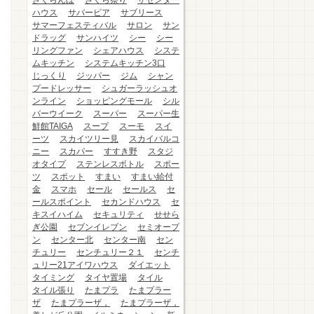
さくらんぼ
さくら祭り
ザセンター
ハウス
サバービア
サブリース
サマーフェスティバル
サロン
サン
ドラッグ
サンハイツ
シー
シー
リングファン
シェアハウス
システ
ムキッチン
システムキッチン3口
じっくり
ジッパー
ジム
シャン
プードレッサー
シュガーラッシュオ
ンライン
ショッピングモール
シル
バーウイーク
スーパー
スーパー生
鮮館TAIGA
スープ
スーモ
スイ
ーツ
スカイツリー見
スカイバルコ
ニー
スカパー
すすき野
スタジ
オタイプ
ステンレスボトル
スポー
ツ
スポット
すまい
すまい給付
金
スマホ
セール
セールス
セ
ールスポイント
セカンドハウス
セ
キスイハイム
セキュリティ
せせら
ぎ公園
セブンイレブン
セミオープ
ン
センター北
センター南
セン
チュリー
センチュリー２１
センチ
ュリー21アイワハウス
ダイエット
タイミング
タイヤ置場
タイル
タイル張り
たまプラ
たまプラー
ザ
たまプラーザ，
たまプラーザ，