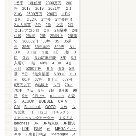
1番手
1種低層
2000万円
200
坪
2018
2019
2021年
２１
21帖
2500万円
290円
２DK
２Ｋ
２LDK
2世帯
2世帯住宅
2人入居可
2分
2割
２匹
2口
２口ガスコンロ
2台
2台駐車
2種
住居
2週間
2階
2階以上
2階建
て
3000万円
30坪
35
35周
年
35年
35年返済
390円
３Ｌ
ＤＫ
３丁目
３位
3分
3割
3
口
３台
３台駐車可能
3年
3月
入居可
3階
40坪
4LDK
4台
４月
5280万円
５５
５G
5世
帯
5分
5階角部屋
6.89％
６０
㎡
60坪
67坪
６丁目
6万円
6万円以下
6帖以上
６日
70㎡
70坪
７日
8台
8帖
8月末
99
坪
9台
9月上旬
a-nation
AI査
定
ALSOK
BUBBLE
CATV
CM
Facebook
GOTO
ＧＷ
Ｇ
Ｗ営業
IH
IH2口
IHキッチン
ＩＨクッキングヒーター
ＩＫＥＡ
iphone11
JR
JR埼京線
JR横浜
線
LDK
l気候
㎡
MEGAドン・
キホーテ東名川崎店
Merengue（メ