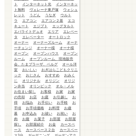
ト
インターネット光
インターネッ
ト無料
ヴェレーナ東戸塚
ウォシュ
レット
うどん
うなぎ
ウルト
ラ
エアコン
エアコン２基
エコ
キュート
エジプト
エッグタルト
エバライトデュオ
エリア
エレベー
タ
エレベーター
オートロック
オーナー
オーナーズルーム
オーナ
ーチェンジ
オーナー様
オーナ様
オープン
オープンハウス
オープン
ルーム
オープンルーム、現地販売
会、たまプラーザ、ベルグ
オール洋
室
おいしい
おぎはらこどもクリニ
ック
おじさん
おすすめ
おみく
じ
オリジナル
オリジン
オリジ
ン弁当
オリンピック
オル・メル
お住まい探し
お客様
お家
お家
の売却
お店
お庭
お引越し
お
得
お悩み
お手伝い
お手軽
お
手頃
お手頃価格
お料理
お歳
暮
お申込み
お祓い
お祝い
お
肉
お腹
お菓子
お部屋
お部屋
探し
お部屋紹介
お金
カースペ
ース
カースペース２台
カースペー
ス3台
ガーデニング
ガーデンアク