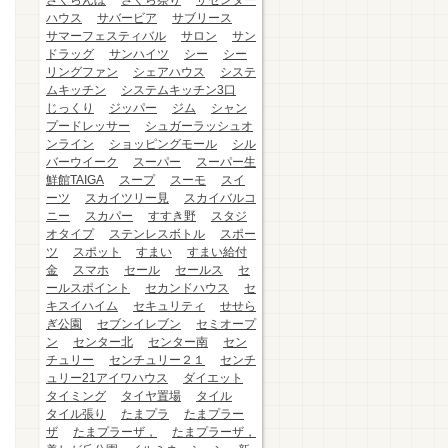
さくらんぼ
さくら祭り
ザセンター
ハウス
サバービア
サブリース
サマーフェスティバル
サロン
サン
ドラッグ
サンハイツ
シー
シー
リングファン
シェアハウス
システ
ムキッチン
システムキッチン3口
じっくり
ジッパー
ジム
シャン
プードレッサー
シュガーラッシュオ
ンライン
ショッピングモール
シル
バーウイーク
スーパー
スーパー生
鮮館TAIGA
スープ
スーモ
スイ
ーツ
スカイツリー見
スカイバルコ
ニー
スカパー
すすき野
スタジ
オタイプ
ステンレスボトル
スポー
ツ
スポット
すまい
すまい給付
金
スマホ
セール
セールス
セ
ールスポイント
セカンドハウス
セ
キスイハイム
セキュリティ
せせら
ぎ公園
セブンイレブン
セミオープ
ン
センター北
センター南
セン
チュリー
センチュリー２１
センチ
ュリー21アイワハウス
ダイエット
タイミング
タイヤ置場
タイル
タイル張り
たまプラ
たまプラー
ザ
たまプラーザ，
たまプラーザ，