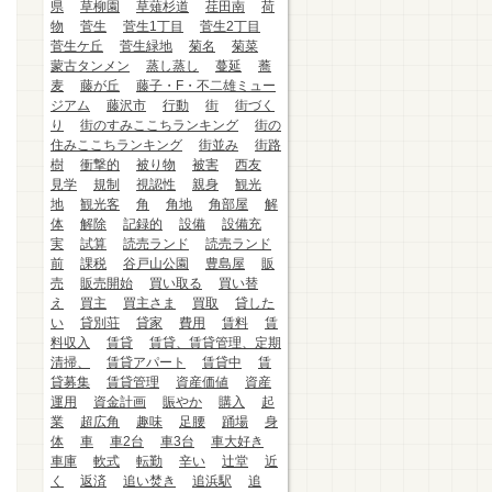
県
草柳園
草薙杉道
荏田南
荷
物
菅生
菅生1丁目
菅生2丁目
菅生ケ丘
菅生緑地
菊名
菊菜
蒙古タンメン
蒸し蒸し
蔓延
蕎
麦
藤が丘
藤子・F・不二雄ミュー
ジアム
藤沢市
行動
街
街づく
り
街のすみここちランキング
街の
住みここちランキング
街並み
街路
樹
衝撃的
被り物
被害
西友
見学
規制
視認性
親身
観光
地
観光客
角
角地
角部屋
解
体
解除
記録的
設備
設備充
実
試算
読売ランド
読売ランド
前
課税
谷戸山公園
豊島屋
販
売
販売開始
買い取る
買い替
え
買主
買主さま
買取
貸した
い
貸別荘
貸家
費用
賃料
賃
料収入
賃貸
賃貸、賃貸管理、定期
清掃、
賃貸アパート
賃貸中
賃
貸募集
賃貸管理
資産価値
資産
運用
資金計画
賑やか
購入
起
業
超広角
趣味
足腰
踊場
身
体
車
車2台
車3台
車大好き
車庫
軟式
転勤
辛い
辻堂
近
く
返済
追い焚き
追浜駅
追