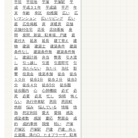
平坦
平坦地
平塚
平塚駅
平
成
平成３１年
平成築
平戸
年
末
年齢
幸区
幼稚園
広い
広
いマンション
広いリビング
広い
庭
広告掲載
床
床暖房
店舗
店舗付住宅
店長
店頭看板
座
間
座間、新築、駐車場、戸建
庭
庭付き
延床
延長
建て替え
建
物
建築
建築士
建築条件
建築
条件なし
建築条件無
建築条件無
し
建築計画
弁当
弊害
引き渡
し
引っ越し
引渡
引渡即可
引
越
当たらない
当たり
当社
影
響
役員会
後楽本舗
徒歩
徒歩
１０分
徒歩1分
徒歩２分
徒歩3
分
徒歩４分
徒歩5分
徒歩圏
徒歩圏内
心
心肺機能
必ず
必
死
必要
必見
忙し
快晴
怖く
ない
急行停車駅
恩田
恩田町
悠樹
悩み
悩んでいる
情報
情
熱
想定利回
愛犬
愛猫
感染
感染者数
感謝
慶応
懇親会
成
約
成約事例
我慢
戦い
戸塚
戸塚区
戸塚駅
戸建
戸建、向ヶ
丘遊園、溝の口、たまプラーザ、駐車