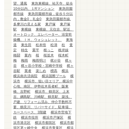
望、通風
東急東横線、祐天寺、徒歩
10分以内、１Rマンション
東急田園
都市線
東急田園都市線，徒歩５分以
内，敷金0，礼金0
東急田園都市線.
多摩川の見える家
東戸塚
東戸塚
駅
東横線
東横線、元住吉、駅近、
オートロック、エレベーター、浴室乾
燥機、ＩＨ、ウォシュレット、
東海
道
東生田
松本悟
松濤
柱
査
定
柿生
栗平
根っこ
根岸線
格闘
案内
桜
桜並木
桜木町
梅
梅雨
梅雨明け
梶が谷
梶ヶ
谷
梶ヶ谷小学校・宮崎中学校
梶ヶ
谷駅
業者
楽しめ
標高
横浜
横浜南共済病院
横浜国際プール
横
浜市
横浜市、狙い目エリア、横浜中
心地、南区、伊勢佐木長者町、阪東
橋、吉野町
横浜市、鶴見区、上末
吉、綱島駅、川崎駅、鶴見駅、築浅、
戸建、リフォーム済み、仲介手数料不
要、鶴見川、リバーサイド、駐車場、
カースペース、3階建
横浜市営地下
鉄
横浜市役所
横浜市戸塚区
横
浜市港北区
横浜市都筑区
横浜市都
筑区茅ヶ崎中央
横浜市青葉区
横浜