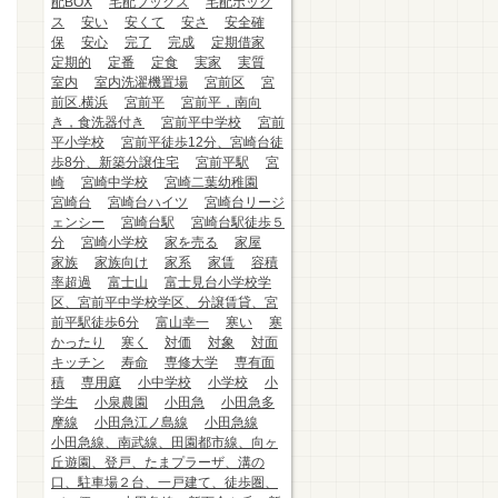
配BOX
宅配ブックス
宅配ボック
ス
安い
安くて
安さ
安全確
保
安心
完了
完成
定期借家
定期的
定番
定食
実家
実質
室内
室内洗濯機置場
宮前区
宮
前区.横浜
宮前平
宮前平，南向
き，食洗器付き
宮前平中学校
宮前
平小学校
宮前平徒歩12分、宮崎台徒
歩8分、新築分譲住宅
宮前平駅
宮
崎
宮崎中学校
宮崎二葉幼稚園
宮崎台
宮崎台ハイツ
宮崎台リージ
ェンシー
宮崎台駅
宮崎台駅徒歩５
分
宮崎小学校
家を売る
家屋
家族
家族向け
家系
家賃
容積
率超過
富士山
富士見台小学校学
区、宮前平中学校学区、分譲賃貸、宮
前平駅徒歩6分
富山幸一
寒い
寒
かったり
寒く
対価
対象
対面
キッチン
寿命
専修大学
専有面
積
専用庭
小中学校
小学校
小
学生
小泉農園
小田急
小田急多
摩線
小田急江ノ島線
小田急線
小田急線、南武線、田園都市線、向ヶ
丘遊園、登戸、たまプラーザ、溝の
口、駐車場２台、一戸建て、徒歩圏、