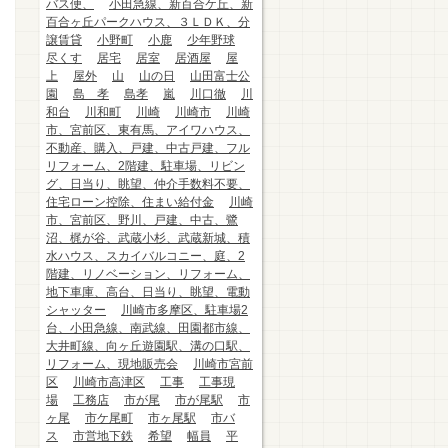
バス便、
小田急線、新百合ケ丘、新
百合ヶ丘パークハウス、３ＬＤＫ、分
譲賃貸
小野町
小鹿
少年野球
尽くす
居宅
居室
居酒屋
屋
上
屋外
山
山の日
山田富士公
園
島 孝
島孝
嵐
川口徹
川
和台
川和町
川崎
川崎市
川崎
市、宮前区、東有馬、アイワハウス、
不動産、購入、戸建、中古戸建、フル
リフォーム、2階建、駐車場、リビン
グ、日当り、眺望、仲介手数料不要、
住宅ローン控除、住まい給付金
川崎
市、宮前区、野川、戸建、中古、鷺
沼、梶が谷、武蔵小杉、武蔵新城、積
水ハウス、スカイバルコニー、庭、2
階建、リノベーション、リフォーム、
地下車庫、高台、日当り、眺望、電動
シャッター
川崎市多摩区、駐車場2
台、小田急線、南武線、田園都市線、
大井町線、向ヶ丘遊園駅、溝の口駅、
リフォーム、現地販売会
川崎市宮前
区
川崎市高津区
工事
工事現
場
工務店
市が尾
市が尾駅
市
ヶ尾
市ケ尾町
市ヶ尾駅
市バ
ス
市営地下鉄
希望
幅員
平