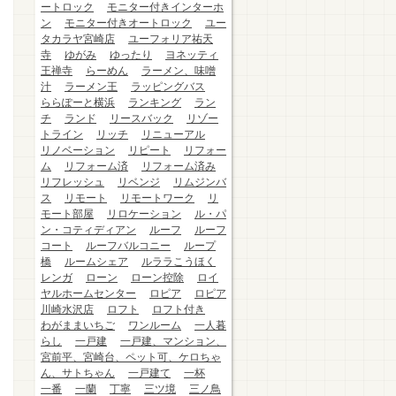
ートロック
モニター付きインターホ
ン
モニター付きオートロック
ユー
タカラヤ宮崎店
ユーフォリア祐天
寺
ゆがみ
ゆったり
ヨネッティ
王禅寺
らーめん
ラーメン、味噌
汁
ラーメン王
ラッピングバス
ららぽーと横浜
ランキング
ラン
チ
ランド
リースバック
リゾー
トライン
リッチ
リニューアル
リノベーション
リピート
リフォー
ム
リフォーム済
リフォーム済み
リフレッシュ
リベンジ
リムジンバ
ス
リモート
リモートワーク
リ
モート部屋
リロケーション
ル・パ
ン・コティディアン
ルーフ
ルーフ
コート
ルーフバルコニー
ループ
橋
ルームシェア
ルララこうほく
レンガ
ローン
ローン控除
ロイ
ヤルホームセンター
ロピア
ロピア
川崎水沢店
ロフト
ロフト付き
わがままいちご
ワンルーム
一人暮
らし
一戸建
一戸建、マンション、
宮前平、宮崎台、ペット可、ケロちゃ
ん、サトちゃん
一戸建て
一杯
一番
一蘭
丁寧
三ツ境
三ノ鳥