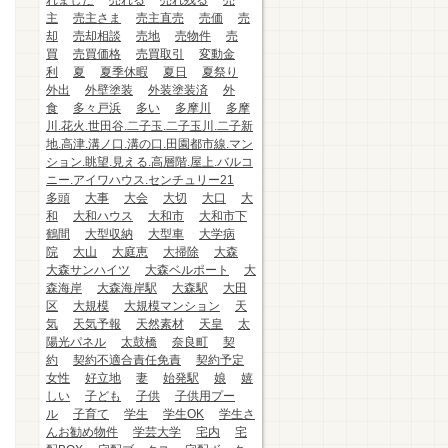
れました
売れる
売れ残る
売
主
売主さま
売主直売
売価
売
却
売却相談
売地
売物件
売
買
売買価格
売買取引
変動金
利
夏
夏季休暇
夏日
夏祭り
外出
外壁塗装
外装塗装済
外
食
多々戸浜
多い
多摩川
多摩
川.花火.世田谷.二子玉.二子玉川.二子新
地.高津.溝ノ口.溝の口.田園都市線.マン
ション.眺望.見える.高層階.屋上.バルコ
ニー.アイワハウス.センチュリー21
多頭
大事
大会
大切
大口
大
和
大和ハウス
大和市
大和市下
鶴間
大型収納
大型車
大学病
院
大山
大庭恵
大掃除
大森
大森サンハイツ
大森ベルポート
大
森海岸
大森海岸駅
大森駅
大田
区
大規模
大規模マンション
天
気
天気予報
天然素材
天皇
太
陽光パネル
太鼓橋
奈良町
契
約
契約不適合責任免責
契約予定
女性
好立地
妻
始発駅
娘
嬉
しい
子ども
子供
子供用プー
ル
子育て
学生
学生OK
学生さ
んお勧め物件
学芸大学
宅内
宅