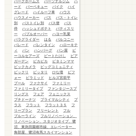
パークホームズ
パーソナルジム
ハ
ード
バーベキュー
バイク
ハイ
グレード
ハイルーフ車
ハウス
ハウスメーカー
バス
バス・トイレ
別
バストイレ別
バス便
バス
停
ハッシュドポテト
パティスリ
ー
バブルオーバー
ハヨー乳業
パラグライダー
はる
バルコニー
パレード
バレンタイン
ハローキテ
ィ
パン
ハンバーグ
パン屋
ビ
ーコルセアーズ
ビートたけし
ビア
ガーデン
ピカピカ
ビタミンママ
ビックカメラ
ビッグコミュニティ
ビックリ
ピッタリ
ひな壇
ビフ
ォー
ピラミッド
ヒルズ宮前平
プール
ファクサイ
ファミリー
ファミリータイプ
ファンタジースプ
リングス
フェア
フェニックス
プチドーナツ
プライマルシティ
プ
ラス
フラット
フラット３５
フ
リープラン
フリーレント
フル
ブルーライン
フルリノベーション、
リノベーション、スタジオタイプ、鷺
沼、東急田園都市線、エレベーター、
角部屋、鷺沼有馬スカイマンション