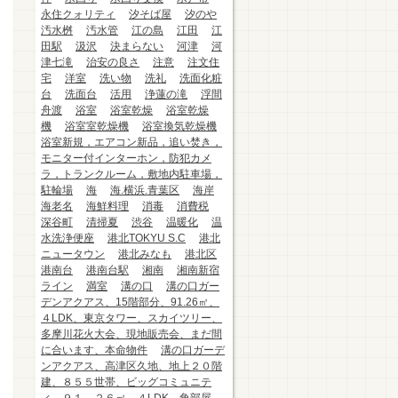
永住クォリティ
汐そば屋
汐のや
汚水桝
汚水管
江の島
江田
江
田駅
汲沢
決まらない
河津
河
津七滝
治安の良さ
注意
注文住
宅
洋室
洗い物
洗礼
洗面化粧
台
洗面台
活用
浄蓮の滝
浮間
舟渡
浴室
浴室乾燥
浴室乾燥
機
浴室室乾燥機
浴室換気乾燥機
浴室新規，エアコン新品，追い焚き，
モニター付インターホン，防犯カメ
ラ，トランクルーム，敷地内駐車場，
駐輪場
海
海.横浜.青葉区
海岸
海老名
海鮮料理
消毒
消費税
深谷町
清掃夏
渋谷
温暖化
温
水洗浄便座
港北TOKYU S.C
港北
ニュータウン
港北みなも
港北区
港南台
港南台駅
湘南
湘南新宿
ライン
満室
溝の口
溝の口ガー
デンアクアス、15階部分、91.26㎡、
４LDK、東京タワー、スカイツリー、
多摩川花火大会、現地販売会、まだ間
に合います、本命物件
溝の口ガーデ
ンアクアス、高津区久地、地上２０階
建、８５５世帯、ビッグコミュニテ