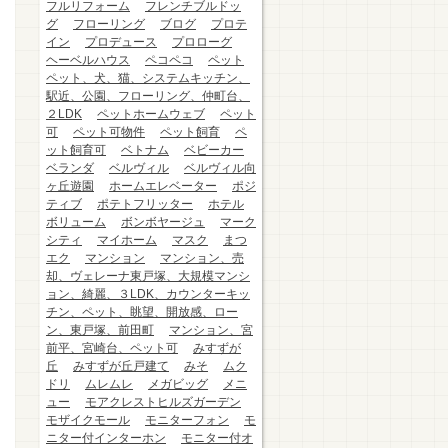
フルリフォーム
フレンチブルドッ
グ
フローリング
ブログ
プロテ
イン
プロデュース
プロローグ
ヘーベルハウス
ペコペコ
ペット
ペット、犬、猫、システムキッチン、
駅近、公園、フローリング、仲町台、
２LDK
ペットホームウェブ
ペット
可
ペット可物件
ペット飼育
ペ
ット飼育可
ベトナム
ベビーカー
ベランダ
ベルヴィル
ベルヴィル向
ヶ丘遊園
ホームエレベーター
ポジ
ティブ
ポテトフリッター
ホテル
ボリューム
ボンボヤージュ
マーク
シティ
マイホーム
マスク
まつ
エク
マンション
マンション、売
却、ヴェレーナ東戸塚、大規模マンシ
ョン、綺麗、３LDK、カウンターキッ
チン、ペット、眺望、開放感、ロー
ン、東戸塚、前田町
マンション、宮
前平、宮崎台、ペット可
みすずが
丘
みすずが丘戸建て
みそ
ムク
ドリ
ムレムレ
メガビッグ
メニ
ュー
モアクレストヒルズガーデン
モザイクモール
モニターフォン
モ
ニター付インターホン
モニター付オ