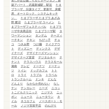
美しが丘公園，イルミネーション，新
築アパート，武蔵新城駅，駅近
たま
プラーザ、分譲タイプ、更新可、床暖
房、オートロック、システムキッチ
ン、
たまプラーザ.たまプラ.あざみ
野.鷺沼
たまプラーザ.ラーメン
た
まプラーザフェスティバル
たまプラ
ーザ中央商店街
たまプラーザ駅
タ
ワーマンション
タンデム
チーズィ
ーチキン
チキン
ちびっ子
チョ
コ
つきみ野
つけ麺
テイクアウ
ト
ディズニー
ディンクス
デザ
イナーズ
デザイナーズマンション
デザイナーズ賃貸
デジタルキー
テ
ナント
テラスハウス
テラスモール
湘南
テレビ
ドーナツ
ドーナッ
ツ
トイレ
ドッグカフェ
トト
ロ
トライ
トラブル
トラベル
トランクルーム
ドンキ
どんな
どんより
なかなか売れない
なし
ナン
ナンカレー
ニーズ
ニコッ
トこどもクリニック
ニジマス
ニッ
ポン
ニュース
ニュータウン
ネ
イル
ネコカフェ
ノースポート・モ
ール
ノジマ宮前平店
のんびり