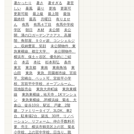
暑かったり
暑さ
暑すぎる
暑苦
しい
暴風
曇り
更地
更新可
更新可能
最上級
最上階
最強
最終枡
最高
月曜日
有りませ
ん
有馬
有馬４丁目
有馬中学校
学区
朝日
木材
未公開
未公
開、溝の口ガーデンアクアス、高層
階、角部屋、９０㎡超、コンシェルジ
ュ、収納豊富、笑顔
未公開物件、東
急東横線、都立大学、
未公開物件、
横浜市、保土ヶ谷区、優先的にご紹
介
本店
本社
杉本和弘
条件
東京
東京都
東南
東南角地
東
山田
東急
東急、田園都市線、宮前
平、宮崎台、ペット可、宮前平小学
校、宮前平中学校、オープンルーム、
現地販売会
東急大井町線
東急東横
線
東急東横線，祐天寺，1Kマンショ
ン
東急東横線、JR横浜線、菊名、大
倉山、徒歩10分、駅近、戸建、2階
建、ファミリータイプ、3LDK、車2
台、駐車場2台、築浅、30坪、リノベ
ーション、リフォーム、仲介手数料不
要、売主、横浜市鶴見区上の宮、菊名
小学校、上の宮中学校、日当り、眺