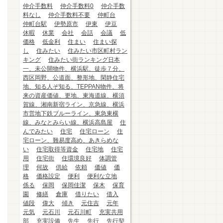
仲介手数料
仲介手数料0
仲介手数
料なし
仲介手数料不要
仲町台
仲町台駅
伊勢原市
伊東
伊豆
休暇
休業
会社
会話
会議
低
価格
低金利
住まい
住まい探
し
住みたい
住みたい市区町村ラン
キング
住みたい街ランキング日本
一、未公開物件、横浜駅、徒歩７分、
西区岡野、公道面、整形地、閑静住宅
地、知る人ぞ知る、TEPPAN物件、将
来の資産価値、更地、東海道線、横須
賀線、湘南新宿ライン、京急線、横浜
市営地下鉄ブルーライン、東急東横
線、みなとみらい線、横浜高島屋
住
んでみたい
住宅
住宅ローン
住
宅ローン、難易度高め、あきらめな
い
住宅取得等資金
住宅地
住宅
用
住宅街
住環境良好
体調管
理
何故
供給
依頼
価値
価
格
価格設定
便利
便利な立地
係る
保岡
保岡佳潔
保木
保育
園
修繕
倉庫
借りたい
借入
値段
偉大
傾き
元住吉
元年
元気
元石川
元石川町
充実共用
部
充実設備
先生
先行
先行契