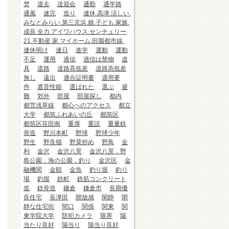
焚
退去
送迎会
通勤
通学路
通風
速完
造り
連休.高津.涼しい.
みなとみらい.第三京浜.娘.子ども.家族.
成長.全力.アイワハウス.センチュリー
21.不動産.家.マイホーム.田園都市線.
連休明け
連日
進学
運動
運動
不足
運用
過信
過信は禁物
道
具
道路
道路高低差
道路高低差
無し
遠出
適合証明書
適用要
件
遮音性能
選ばれた
選ぶ
避
難
郊外
部屋
部屋探し
都内
都営浅草線
都心へのアクセス
都立
大学
都筑ふれあいの丘
都筑区
都筑区荏田南
重厚
重説
重量鉄
骨造
野川本町
野球
野球少年
野生
野良猫
野菜炒め
野鳥
金
利
金沢
金沢八景
金沢八景，野
島公園，海の公園，釣り
金沢区
金
融機関
金額
金魚
釣り堀
釣り
場
釣堀
鉄町
鉄筋コンクリート
造
鉄骨造
鎌倉
鎌倉市
長期優
良住宅
長津田
開放感
閑静
閑
静な住宅街
間口
関係
関東
関
東学院大学
防犯カメラ
限界
陽
当たり良好
陽当り
陽当り良好