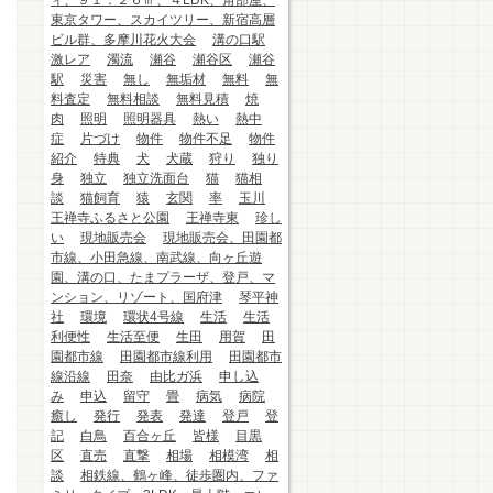
ィ、９１．２６㎡、４LDK、角部屋、
東京タワー、スカイツリー、新宿高層
ビル群、多摩川花火大会
溝の口駅
激レア
濁流
瀬谷
瀬谷区
瀬谷
駅
災害
無し
無垢材
無料
無
料査定
無料相談
無料見積
焼
肉
照明
照明器具
熱い
熱中
症
片づけ
物件
物件不足
物件
紹介
特典
犬
犬蔵
狩り
独り
身
独立
独立洗面台
猫
猫相
談
猫飼育
猿
玄関
率
玉川
王禅寺ふるさと公園
王禅寺東
珍し
い
現地販売会
現地販売会、田園都
市線、小田急線、南武線、向ヶ丘遊
園、溝の口、たまプラーザ、登戸、マ
ンション、リゾート、国府津
琴平神
社
環境
環状4号線
生活
生活
利便性
生活至便
生田
用賀
田
園都市線
田園都市線利用
田園都市
線沿線
田奈
由比ガ浜
申し込
み
申込
留守
畳
病気
病院
癒し
発行
発表
発達
登戸
登
記
白鳥
百合ヶ丘
皆様
目黒
区
直売
直撃
相場
相模湾
相
談
相鉄線、鶴ヶ峰、徒歩圏内、ファ