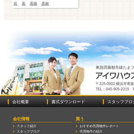
区
黒
黒猫
黒畑
東急田園都市線たま
〒225-0002 横浜市
TEL：045-905-2215 
会社概要
書式ダウンロード
スタッフブロ
会社情報
買う
スタッフ紹介
おすすめ売買物件レポート
スタッフブログ
売買物件の紹介