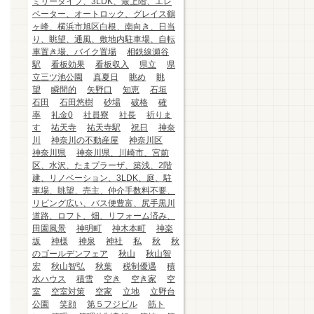
ミリータイプ、3LDK、最上階、エレ
ベーター、オートロック、グレイス鶴
ヶ峰、横浜市旭区白根、南向き、日当
り、眺望、通風、敷地内駐車場、自転
車置き場、バイク置場
相鉄線瀬谷
駅
看板効果
看板収入
県立
県
立三ツ池公園
真夏日
眺め
眺
望
瞬間的
矢野口
知恵
石垣
石田
石田悠樹
砂場
破格
確
率
礼金0
社員寮
社長
祈りま
す
祐天寺
祐天寺駅
祝日
神奈
川
神奈川の不動産屋
神奈川区
神奈川県
神奈川県、川崎市、宮前
区、水沢、たまプラーザ、築浅、2階
建、リノベーション、3LDK、庭、駐
車場、眺望、売主、仲介手数料不要、
リビング広い、バス便豊富、尻手黒川
道路、ロフト、畑、リフォーム済み、
田園風景
神明町
神木本町
神楽
坂
神様
神泉
神社
私
秋
秋
のゴールデンフェア
秋山
秋山智
宏
秋山智弘
秋葉
税制優遇
積
水ハウス
積雪
空き
空き家
空
室
空室対策
空家
立地
立野台
公園
笑顔
第５フジビル
筋ト