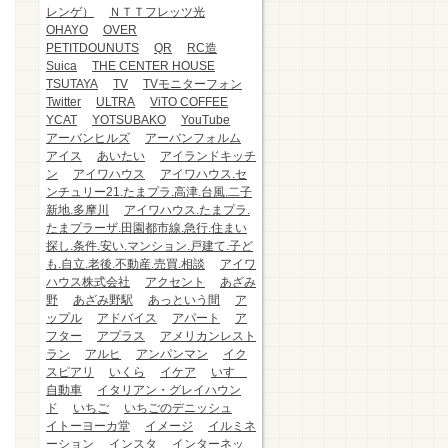
レンゲ）
ＮＴＴフレッツ光
OHAYO
OVER
PETITDOUNUTS
QR
RC造
Suica
THE CENTER HOUSE
TSUTAYA
TV
TVモニターフォン
Twitter
ULTRA
ViTO COFFEE
YCAT
YOTSUBAKO
YouTube
アーバンヒルズ
アーバンフォルム
アイス
あいたい
アイランドキッチ
ン
アイワハウス
アイワハウス.セ
ンチュリー21.たまプラ.高津.台風.二子
新地.多摩川
アイワハウス.たまプラ.
たまプラーザ.田園都市線.急行.住まい
探し.条件.安い.マンション.戸建て.子ど
も.自立.老後.不動産.売買.相談
アイワ
ハウス株式会社
アクセント
あざみ
野
あざみ野駅
あっという間
ア
ップル
アドバイス
アパート
ア
フター
アプラス
アメリカンレスト
ラン
アルヒ
アンパンマン
イク
スピアリ
いくら
イケア
いすゞ
自動車
イタリアン・グレイハウン
ド
いちご
いちごのデニッシュ
イトーヨーカ堂
イメージ
イルミネ
ーション
インスタ
インターネッ