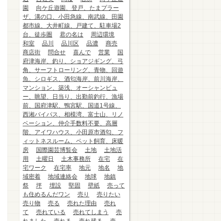
園
向ケ丘遊園、登戸、たまプラー
ザ、溝の口、小田急線、南武線、田園
都市線、大井町線、戸建て、駐車場2
台、徒歩圏
君の名は
周辺環境
和室
品川
品川区
品濃
商売
商店街
問合せ
喜んで
営業
国
府津海岸、釣り、ショアジギング、弓
角、サーフトローリング、青物、回遊
魚、シロギス、酒匂海岸、前川海岸、
マンション、築浅、オーシャンビュ
ー、眺望、日当り、出勤前釣行、漁場
前、国府津駅、鴨宮駅、国道1号線、
西湘バイパス、相模湾、富士山、リノ
ベーション、仲介手数料不要、高層
階、アイワハウス、小田原市酒匂、フ
ィットネスルーム、ペット飼育、床暖
房
国際園芸博覧会
土地
土地活
用
土曜日
土木事務所
在宅
在
宅ワーク
在宅率
地元
地名
地
域密着
地域連絡会
地球
地鎮
祭
坪
埋設
堅固
壁紙
売って
も住めるんだワン
売り
売りたい
売り物
売る
売れた理由
売れ
て
売れている
売れてしまう
売