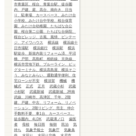
市青葉区、桜台、青葉台駅、徒歩圏
内、戸建、庭、高台、南向き、日当
り、駐車場、カースペース、みたけ台
小学校、みたけ台中学校、桜台保育
園、みたけ台幼稚園、たちばな台公
園、桜台第二公園、たちばな台病院、
桜台ビレッジ、古風、風情、ビンテー
ジ、アイワハウス
横浜線
横浜線十
日市場駅
横浜銀行
横浜駅
横浜
駅徒歩、新規内装リフォーム済、平沼
橋、戸部、高島町、相鉄線、京急線、
横浜市営地下鉄、ブルーライン、ビッ
グターミナル、横浜高島屋、横浜そご
う、みなとみらい、通勤通学便利、住
宅ローンが不安
横須賀
機械
機
械式
正式
正月
武蔵小杉
武蔵
小杉駅
武蔵新城
武蔵新城、JR南
武線、川崎市、高津区、千年、2階
建、戸建、中古、リフォーム、リノベ
ーション、2階リビング、売主、仲介
手数料不要、車1台、カースペース、
徒歩圏内、4LDK
武蔵溝ノ口
歯医
者
母校
毎日雨
毎朝
民泊
気
持ち
気象予報士
気象庁
気象条
件
水回り
水回り交換
水戸市