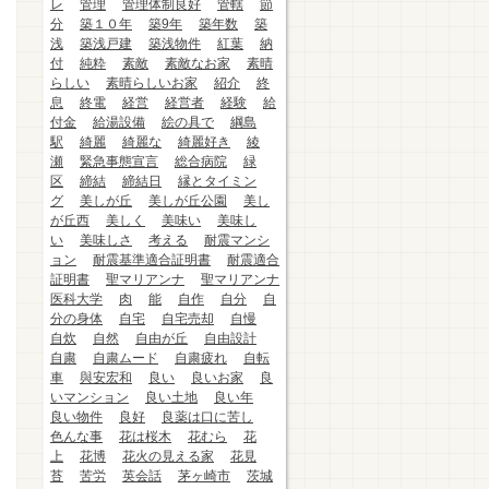
レ
管理
管理体制良好
管轄
節
分
築１０年
築9年
築年数
築
浅
築浅戸建
築浅物件
紅葉
納
付
純粋
素敵
素敵なお家
素晴
らしい
素晴らしいお家
紹介
終
息
終電
経営
経営者
経験
給
付金
給湯設備
絵の具で
綱島
駅
綺麗
綺麗な
綺麗好き
綾
瀬
緊急事態宣言
総合病院
緑
区
締結
締結日
縁とタイミン
グ
美しが丘
美しが丘公園
美し
が丘西
美しく
美味い
美味し
い
美味しさ
考える
耐震マンシ
ョン
耐震基準適合証明書
耐震適合
証明書
聖マリアンナ
聖マリアンナ
医科大学
肉
能
自作
自分
自
分の身体
自宅
自宅売却
自慢
自炊
自然
自由が丘
自由設計
自粛
自粛ムード
自粛疲れ
自転
車
與安宏和
良い
良いお家
良
いマンション
良い土地
良い年
良い物件
良好
良薬は口に苦し
色んな事
花は桜木
花むら
花
上
花博
花火の見える家
花見
苔
苦労
英会話
茅ヶ崎市
茨城