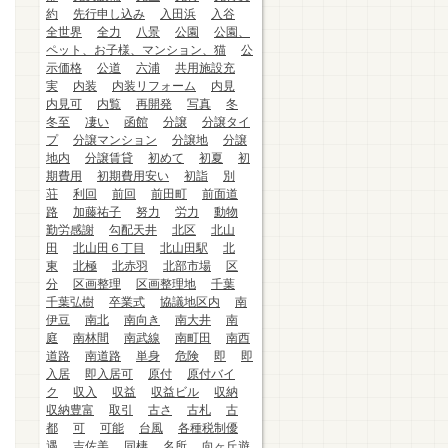
約
先行申し込み
入田浜
入谷
全世界
全力
八景
公園
公園、
ペット、お子様、マンション、猫
公
示価格
公道
六浦
共用施設充
実
内装
内装リフォーム
内見
内見可
内覧
再開発
写真
冬
冬至
凄い
函館
分譲
分譲タイ
プ
分譲マンション
分譲地
分譲
地内
分譲賃貸
初めて
初夏
初
期費用
初期費用安い
初詣
別
荘
利回
前回
前田町
前面道
路
加藤祐子
努力
労力
動物
勤労感謝
勾配天井
北区
北山
田
北山田６丁目
北山田駅
北
東
北極
北赤羽
北部市場
区
分
区画整理
区画整理地
千葉
千葉弘樹
卒業式
協議地区内
南
伊豆
南北
南向き
南大井
南
庭
南林間
南武線
南町田
南西
道路
南道路
単身
危険
即
即
入居
即入居可
原付
原付バイ
ク
収入
収益
収益ビル
収納
収納豊富
取引
古さ
古札
古
都
可
可能
台風
各種税制優
遇
吉佐美
同棲
名所
向ヶ丘遊