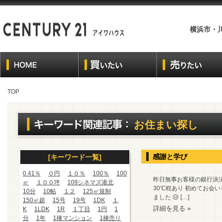
横浜市・
TOP
お住まい探し
感謝と学び
[キーワード一覧]
0.41％
０円
１０％
100％
100
昨日無事お客様の銀行決
㎡
１００坪
109シネマズ港北
30℃程あり 初めてお会
10分
10帖
１２
125㎡規制
ました 😥 […]
150㎡超
15号
19号
1DK
１
詳細を見る »
K
1LDK
1R
１丁目
1円
1
分
1年
1棟マンション
1棟売り