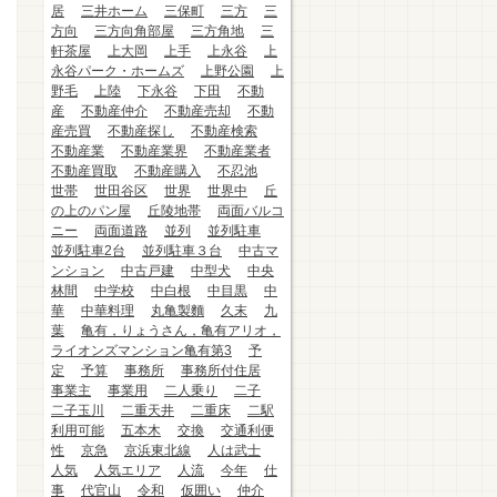
居
三井ホーム
三保町
三方
三
方向
三方向角部屋
三方角地
三
軒茶屋
上大岡
上手
上永谷
上
永谷パーク・ホームズ
上野公園
上
野毛
上陸
下永谷
下田
不動
産
不動産仲介
不動産売却
不動
産売買
不動産探し
不動産検索
不動産業
不動産業界
不動産業者
不動産買取
不動産購入
不忍池
世帯
世田谷区
世界
世界中
丘
の上のパン屋
丘陵地帯
両面バルコ
ニー
両面道路
並列
並列駐車
並列駐車2台
並列駐車３台
中古マ
ンション
中古戸建
中型犬
中央
林間
中学校
中白根
中目黒
中
華
中華料理
丸亀製麵
久末
九
葉
亀有，りょうさん，亀有アリオ，
ライオンズマンション亀有第3
予
定
予算
事務所
事務所付住居
事業主
事業用
二人乗り
二子
二子玉川
二重天井
二重床
二駅
利用可能
五本木
交換
交通利便
性
京急
京浜東北線
人は武士
人気
人気エリア
人流
今年
仕
事
代官山
令和
仮囲い
仲介