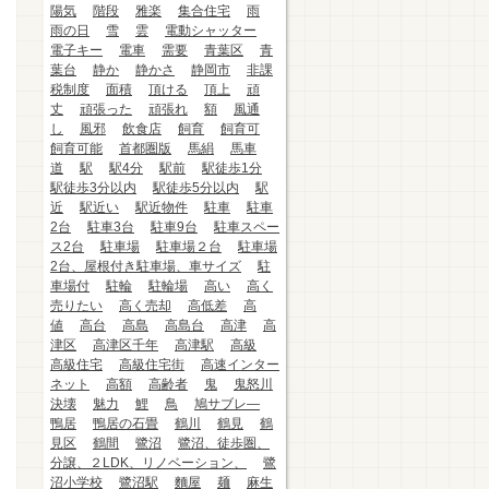
陽気
階段
雅楽
集合住宅
雨
雨の日
雪
雲
電動シャッター
電子キー
電車
需要
青葉区
青
葉台
静か
静かさ
静岡市
非課
税制度
面積
頂ける
頂上
頑
丈
頑張った
頑張れ
額
風通
し
風邪
飲食店
飼育
飼育可
飼育可能
首都圏版
馬絹
馬車
道
駅
駅4分
駅前
駅徒歩1分
駅徒歩3分以内
駅徒歩5分以内
駅
近
駅近い
駅近物件
駐車
駐車
2台
駐車3台
駐車9台
駐車スペー
ス2台
駐車場
駐車場２台
駐車場
2台、屋根付き駐車場、車サイズ
駐
車場付
駐輪
駐輪場
高い
高く
売りたい
高く売却
高低差
高
値
高台
高島
高島台
高津
高
津区
高津区千年
高津駅
高級
高級住宅
高級住宅街
高速インター
ネット
高額
高齢者
鬼
鬼怒川
決壊
魅力
鯉
鳥
鳩サブレ―
鴨居
鴨居の石畳
鶴川
鶴見
鶴
見区
鶴間
鷺沼
鷺沼、徒歩圏、
分譲、２LDK、リノベーション、
鷺
沼小学校
鷺沼駅
麵屋
麺
麻生