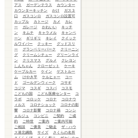
アス
ガーデンテラス
カウンター
カウンターキッチン
かけ
ガス３
口
ガスコンロ
ガスコンロ設置可
カップル
カトージ
カメ
カレ
ー
ガレージ
かわいい
キッチ
ン
キムチ
キャラメル
キャンペ
ーン
ギリギリ
キレイ
クイック
ルワイパー
クッキー
グッドスリ
ー
グランベリーパーク
クリーニン
グ
クリームシチュー
グリーンライ
ン
クリスマス
グルメ
クレヨン
しんちゃん
クローゼット
ケーキ
ケーブルカー
ケイン
ゲストルー
ム
けやき平
ケルヒャー
コー
ド
ゴールデンウィーク
コサギ
コジマ
コスギ
コスパ
コスモ
こどもの国
こども医療センター
コ
ラボ
コロッケ
コロナ
コロナウ
ィルス
コロナショック
コロナの影
響
コロナ影響
コロナ禍
コンシ
ェルジュ
コンビニ
ご契約
ご成
約
ご時世
ご案内
ご案内可能
ご相談
ご褒美
ご馳走
ザ・ハウ
ス港北綱島
サイズ
さくらの名所