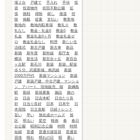
場２台
戸建て
手入れ
手頃
投
資
投資物件
折田不動公園
拡
張
挑戦
掃除
探し
接道
控
除
掲載
提案
支払い
整形地
敷地内
敷地内駐車場
敷礼０
敷
礼なし
敷金・礼金0
敷金0
敷金
礼金
敷金礼金0ヶ月
敷金礼金ゼ
ロ
敷金礼金なし
料理
新しい生
活様式
新古戸建
新古車
新品
新婚
新年度
新幹線
新庁舎
新
横浜
新生活
新百合ヶ丘
新百合
ヶ丘駅
新石川
新築
新築、駅徒
歩５分、武蔵新城、南武線
新築
2000万円代
新築マンション
新築
戸建
新築戸建、中古戸建、マンショ
ン、アパート、現地販売、猫
新綱島
駅
新緑
新規募集
施設
旗の
台
日吉
日吉本町
日当たり良
好
日当り良好
日本
日本中
日
本屈指
日立造船
日経トレンド
旨い
早い
旭化成ホームズ
旭
区
明るい
星空
映画
春
春日
台公園
昭和記念公園
時間
時間
短縮
普通
普通分譲賃貸
普通賃
貸借
晴れ
晴れの日
暇
暑い