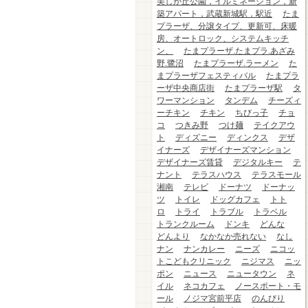
美しが丘公園，イルミネーション，新
築アパート，武蔵新城駅，駅近
たま
プラーザ、分譲タイプ、更新可、床暖
房、オートロック、システムキッチ
ン、
たまプラーザ.たまプラ.あざみ
野.鷺沼
たまプラーザ.ラーメン
た
まプラーザフェスティバル
たまプラ
ーザ中央商店街
たまプラーザ駅
タ
ワーマンション
タンデム
チーズィ
ーチキン
チキン
ちびっ子
チョ
コ
つきみ野
つけ麺
テイクアウ
ト
ディズニー
ディンクス
デザ
イナーズ
デザイナーズマンション
デザイナーズ賃貸
デジタルキー
テ
ナント
テラスハウス
テラスモール
湘南
テレビ
ドーナツ
ドーナッ
ツ
トイレ
ドッグカフェ
トト
ロ
トライ
トラブル
トラベル
トランクルーム
ドンキ
どんな
どんより
なかなか売れない
なし
ナン
ナンカレー
ニーズ
ニコッ
トこどもクリニック
ニジマス
ニッ
ポン
ニュース
ニュータウン
ネ
イル
ネコカフェ
ノースポート・モ
ール
ノジマ宮前平店
のんびり