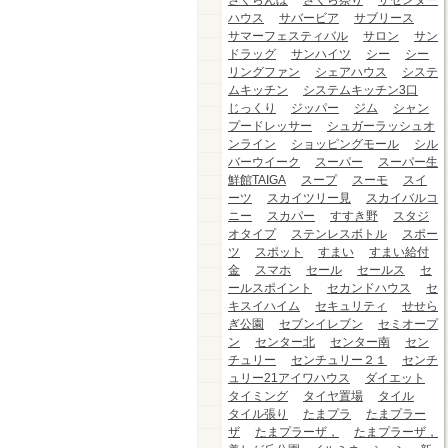
さくらんぼ
さくら祭り
ザセンター
ハウス
サバービア
サブリース
サマーフェスティバル
サロン
サン
ドラッグ
サンハイツ
シー
シー
リングファン
シェアハウス
システ
ムキッチン
システムキッチン3口
じっくり
ジッパー
ジム
シャン
プードレッサー
シュガーラッシュオ
ンライン
ショッピングモール
シル
バーウイーク
スーパー
スーパー生
鮮館TAIGA
スープ
スーモ
スイ
ーツ
スカイツリー見
スカイバルコ
ニー
スカパー
すすき野
スタジ
オタイプ
ステンレスボトル
スポー
ツ
スポット
すまい
すまい給付
金
スマホ
セール
セールス
セ
ールスポイント
セカンドハウス
セ
キスイハイム
セキュリティ
せせら
ぎ公園
セブンイレブン
セミオープ
ン
センター北
センター南
セン
チュリー
センチュリー２１
センチ
ュリー21アイワハウス
ダイエット
タイミング
タイヤ置場
タイル
タイル張り
たまプラ
たまプラー
ザ
たまプラーザ，
たまプラーザ，