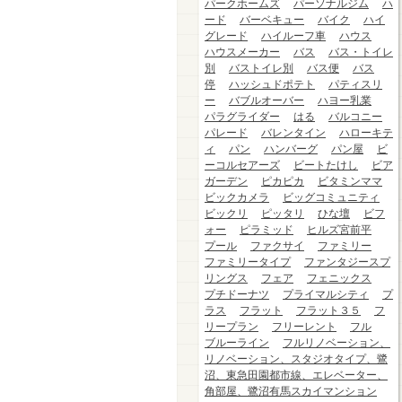
パークホームズ
パーソナルジム
ハ
ード
バーベキュー
バイク
ハイ
グレード
ハイルーフ車
ハウス
ハウスメーカー
バス
バス・トイレ
別
バストイレ別
バス便
バス
停
ハッシュドポテト
パティスリ
ー
バブルオーバー
ハヨー乳業
パラグライダー
はる
バルコニー
パレード
バレンタイン
ハローキテ
ィ
パン
ハンバーグ
パン屋
ビ
ーコルセアーズ
ビートたけし
ビア
ガーデン
ピカピカ
ビタミンママ
ビックカメラ
ビッグコミュニティ
ビックリ
ピッタリ
ひな壇
ビフ
ォー
ピラミッド
ヒルズ宮前平
プール
ファクサイ
ファミリー
ファミリータイプ
ファンタジースプ
リングス
フェア
フェニックス
プチドーナツ
プライマルシティ
プ
ラス
フラット
フラット３５
フ
リープラン
フリーレント
フル
ブルーライン
フルリノベーション、
リノベーション、スタジオタイプ、鷺
沼、東急田園都市線、エレベーター、
角部屋、鷺沼有馬スカイマンション