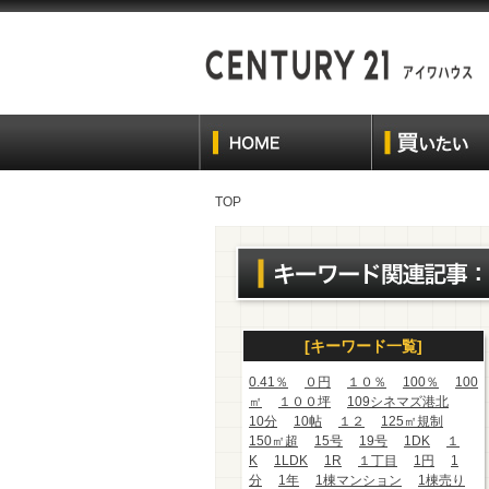
TOP
[キーワード一覧]
0.41％
０円
１０％
100％
100
㎡
１００坪
109シネマズ港北
10分
10帖
１２
125㎡規制
150㎡超
15号
19号
1DK
１
K
1LDK
1R
１丁目
1円
1
分
1年
1棟マンション
1棟売り