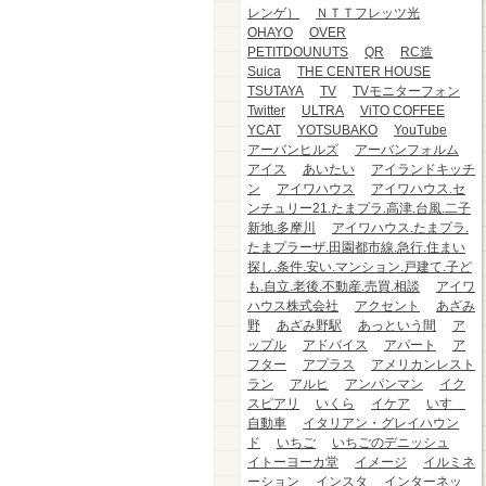
レンゲ）
ＮＴＴフレッツ光
OHAYO
OVER
PETITDOUNUTS
QR
RC造
Suica
THE CENTER HOUSE
TSUTAYA
TV
TVモニターフォン
Twitter
ULTRA
ViTO COFFEE
YCAT
YOTSUBAKO
YouTube
アーバンヒルズ
アーバンフォルム
アイス
あいたい
アイランドキッチ
ン
アイワハウス
アイワハウス.セ
ンチュリー21.たまプラ.高津.台風.二子
新地.多摩川
アイワハウス.たまプラ.
たまプラーザ.田園都市線.急行.住まい
探し.条件.安い.マンション.戸建て.子ど
も.自立.老後.不動産.売買.相談
アイワ
ハウス株式会社
アクセント
あざみ
野
あざみ野駅
あっという間
ア
ップル
アドバイス
アパート
ア
フター
アプラス
アメリカンレスト
ラン
アルヒ
アンパンマン
イク
スピアリ
いくら
イケア
いすゞ
自動車
イタリアン・グレイハウン
ド
いちご
いちごのデニッシュ
イトーヨーカ堂
イメージ
イルミネ
ーション
インスタ
インターネッ