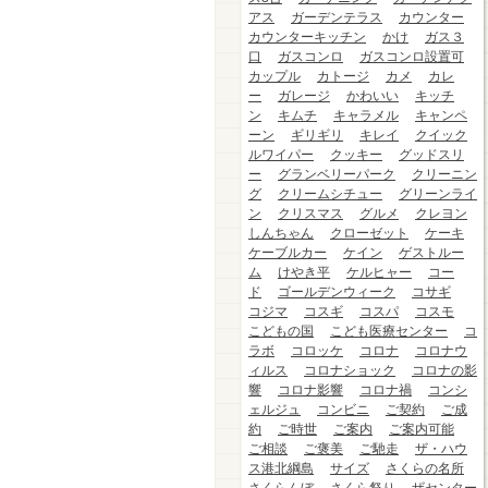
アス
ガーデンテラス
カウンター
カウンターキッチン
かけ
ガス３
口
ガスコンロ
ガスコンロ設置可
カップル
カトージ
カメ
カレ
ー
ガレージ
かわいい
キッチ
ン
キムチ
キャラメル
キャンペ
ーン
ギリギリ
キレイ
クイック
ルワイパー
クッキー
グッドスリ
ー
グランベリーパーク
クリーニン
グ
クリームシチュー
グリーンライ
ン
クリスマス
グルメ
クレヨン
しんちゃん
クローゼット
ケーキ
ケーブルカー
ケイン
ゲストルー
ム
けやき平
ケルヒャー
コー
ド
ゴールデンウィーク
コサギ
コジマ
コスギ
コスパ
コスモ
こどもの国
こども医療センター
コ
ラボ
コロッケ
コロナ
コロナウ
ィルス
コロナショック
コロナの影
響
コロナ影響
コロナ禍
コンシ
ェルジュ
コンビニ
ご契約
ご成
約
ご時世
ご案内
ご案内可能
ご相談
ご褒美
ご馳走
ザ・ハウ
ス港北綱島
サイズ
さくらの名所