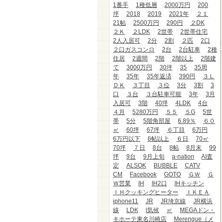
1番手
1種低層
2000万円
200
坪
2018
2019
2021年
２１
21帖
2500万円
290円
２DK
２Ｋ
２LDK
2世帯
2世帯住宅
2人入居可
2分
2割
２匹
2口
２口ガスコンロ
2台
2台駐車
2種
住居
2週間
2階
2階以上
2階建
て
3000万円
30坪
35
35周
年
35年
35年返済
390円
３Ｌ
ＤＫ
３丁目
３位
3分
3割
3
口
３台
３台駐車可能
3年
3月
入居可
3階
40坪
4LDK
4台
４月
5280万円
５５
５G
5世
帯
5分
5階角部屋
6.89％
６０
㎡
60坪
67坪
６丁目
6万円
6万円以下
6帖以上
６日
70㎡
70坪
７日
8台
8帖
8月末
99
坪
9台
9月上旬
a-nation
AI査
定
ALSOK
BUBBLE
CATV
CM
Facebook
GOTO
ＧＷ
Ｇ
Ｗ営業
IH
IH2口
IHキッチン
ＩＨクッキングヒーター
ＩＫＥＡ
iphone11
JR
JR埼京線
JR横浜
線
LDK
l気候
㎡
MEGAドン・
キホーテ東名川崎店
Merengue（メ