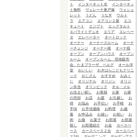
ト
インターネット光
インターネッ
ト無料
ヴェレーナ東戸塚
ウォシュ
レット
うどん
うなぎ
ウルト
ラ
エアコン
エアコン２基
エコ
キュート
エジプト
エッグタルト
エバライトデュオ
エリア
エレベー
タ
エレベーター
オートロック
オーナー
オーナーズルーム
オーナ
ーチェンジ
オーナー様
オーナ様
オープン
オープンハウス
オープン
ルーム
オープンルーム、現地販売
会、たまプラーザ、ベルグ
オール洋
室
おいしい
おぎはらこどもクリニ
ック
おじさん
おすすめ
おみく
じ
オリジナル
オリジン
オリジ
ン弁当
オリンピック
オル・メル
お住まい探し
お客様
お家
お家
の売却
お店
お庭
お引越し
お
得
お悩み
お手伝い
お手軽
お
手頃
お手頃価格
お料理
お歳
暮
お申込み
お祓い
お祝い
お
肉
お腹
お菓子
お部屋
お部屋
探し
お部屋紹介
お金
カースペ
ース
カースペース２台
カースペー
ス3台
ガーデニング
ガーデンアク