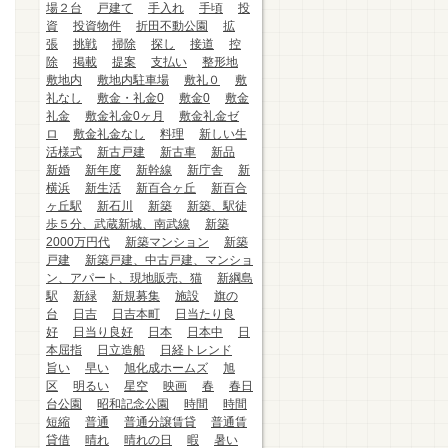
場２台
戸建て
手入れ
手頃
投
資
投資物件
折田不動公園
拡
張
挑戦
掃除
探し
接道
控
除
掲載
提案
支払い
整形地
敷地内
敷地内駐車場
敷礼０
敷
礼なし
敷金・礼金0
敷金0
敷金
礼金
敷金礼金0ヶ月
敷金礼金ゼ
ロ
敷金礼金なし
料理
新しい生
活様式
新古戸建
新古車
新品
新婚
新年度
新幹線
新庁舎
新
横浜
新生活
新百合ヶ丘
新百合
ヶ丘駅
新石川
新築
新築、駅徒
歩５分、武蔵新城、南武線
新築
2000万円代
新築マンション
新築
戸建
新築戸建、中古戸建、マンショ
ン、アパート、現地販売、猫
新綱島
駅
新緑
新規募集
施設
旗の
台
日吉
日吉本町
日当たり良
好
日当り良好
日本
日本中
日
本屈指
日立造船
日経トレンド
旨い
早い
旭化成ホームズ
旭
区
明るい
星空
映画
春
春日
台公園
昭和記念公園
時間
時間
短縮
普通
普通分譲賃貸
普通賃
貸借
晴れ
晴れの日
暇
暑い