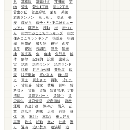
県
草柳園
草薙杉道
荏田南
荷
物
菅生
菅生1丁目
菅生2丁目
菅生ケ丘
菅生緑地
菊名
菊菜
蒙古タンメン
蒸し蒸し
蔓延
蕎
麦
藤が丘
藤子・F・不二雄ミュー
ジアム
藤沢市
行動
街
街づく
り
街のすみここちランキング
街の
住みここちランキング
街並み
街路
樹
衝撃的
被り物
被害
西友
見学
規制
視認性
親身
観光
地
観光客
角
角地
角部屋
解
体
解除
記録的
設備
設備充
実
試算
読売ランド
読売ランド
前
課税
谷戸山公園
豊島屋
販
売
販売開始
買い取る
買い替
え
買主
買主さま
買取
貸した
い
貸別荘
貸家
費用
賃料
賃
料収入
賃貸
賃貸、賃貸管理、定期
清掃、
賃貸アパート
賃貸中
賃
貸募集
賃貸管理
資産価値
資産
運用
資金計画
賑やか
購入
起
業
超広角
趣味
足腰
踊場
身
体
車
車2台
車3台
車大好き
車庫
軟式
転勤
辛い
辻堂
近
く
返済
追い焚き
追浜駅
追