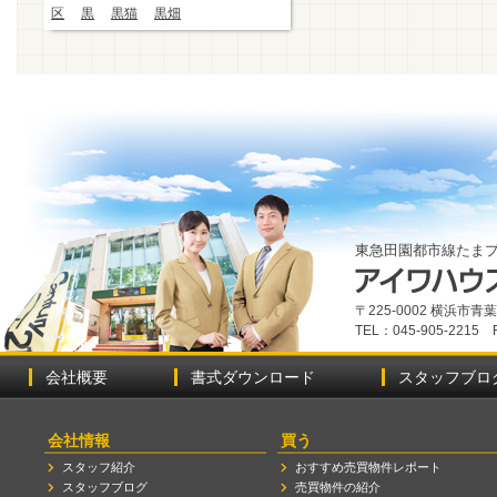
区
黒
黒猫
黒畑
東急田園都市線たま
〒225-0002 横浜市
TEL：045-905-2215 
会社概要
書式ダウンロード
スタッフブロ
会社情報
買う
スタッフ紹介
おすすめ売買物件レポート
スタッフブログ
売買物件の紹介