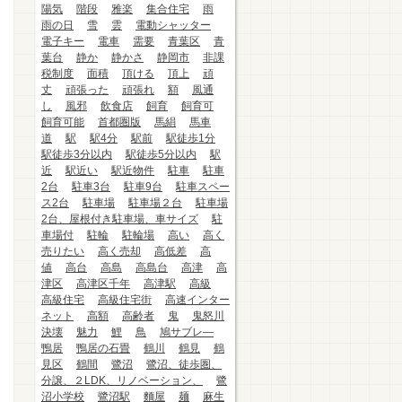
陽気
階段
雅楽
集合住宅
雨
雨の日
雪
雲
電動シャッター
電子キー
電車
需要
青葉区
青
葉台
静か
静かさ
静岡市
非課
税制度
面積
頂ける
頂上
頑
丈
頑張った
頑張れ
額
風通
し
風邪
飲食店
飼育
飼育可
飼育可能
首都圏版
馬絹
馬車
道
駅
駅4分
駅前
駅徒歩1分
駅徒歩3分以内
駅徒歩5分以内
駅
近
駅近い
駅近物件
駐車
駐車
2台
駐車3台
駐車9台
駐車スペー
ス2台
駐車場
駐車場２台
駐車場
2台、屋根付き駐車場、車サイズ
駐
車場付
駐輪
駐輪場
高い
高く
売りたい
高く売却
高低差
高
値
高台
高島
高島台
高津
高
津区
高津区千年
高津駅
高級
高級住宅
高級住宅街
高速インター
ネット
高額
高齢者
鬼
鬼怒川
決壊
魅力
鯉
鳥
鳩サブレ―
鴨居
鴨居の石畳
鶴川
鶴見
鶴
見区
鶴間
鷺沼
鷺沼、徒歩圏、
分譲、２LDK、リノベーション、
鷺
沼小学校
鷺沼駅
麵屋
麺
麻生