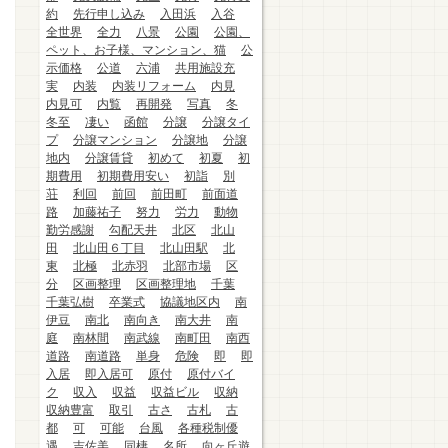
約
先行申し込み
入田浜
入谷
全世界
全力
八景
公園
公園、
ペット、お子様、マンション、猫
公
示価格
公道
六浦
共用施設充
実
内装
内装リフォーム
内見
内見可
内覧
再開発
写真
冬
冬至
凄い
函館
分譲
分譲タイ
プ
分譲マンション
分譲地
分譲
地内
分譲賃貸
初めて
初夏
初
期費用
初期費用安い
初詣
別
荘
利回
前回
前田町
前面道
路
加藤祐子
努力
労力
動物
勤労感謝
勾配天井
北区
北山
田
北山田６丁目
北山田駅
北
東
北極
北赤羽
北部市場
区
分
区画整理
区画整理地
千葉
千葉弘樹
卒業式
協議地区内
南
伊豆
南北
南向き
南大井
南
庭
南林間
南武線
南町田
南西
道路
南道路
単身
危険
即
即
入居
即入居可
原付
原付バイ
ク
収入
収益
収益ビル
収納
収納豊富
取引
古さ
古札
古
都
可
可能
台風
各種税制優
遇
吉佐美
同棲
名所
向ヶ丘遊