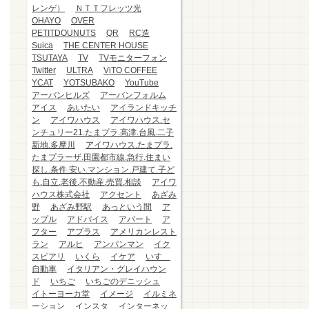
レンゲ）
ＮＴＴフレッツ光
OHAYO
OVER
PETITDOUNUTS
QR
RC造
Suica
THE CENTER HOUSE
TSUTAYA
TV
TVモニターフォン
Twitter
ULTRA
ViTO COFFEE
YCAT
YOTSUBAKO
YouTube
アーバンヒルズ
アーバンフォルム
アイス
あいたい
アイランドキッチ
ン
アイワハウス
アイワハウス.セ
ンチュリー21.たまプラ.高津.台風.二子
新地.多摩川
アイワハウス.たまプラ.
たまプラーザ.田園都市線.急行.住まい
探し.条件.安い.マンション.戸建て.子ど
も.自立.老後.不動産.売買.相談
アイワ
ハウス株式会社
アクセント
あざみ
野
あざみ野駅
あっという間
ア
ップル
アドバイス
アパート
ア
フター
アプラス
アメリカンレスト
ラン
アルヒ
アンパンマン
イク
スピアリ
いくら
イケア
いすゞ
自動車
イタリアン・グレイハウン
ド
いちご
いちごのデニッシュ
イトーヨーカ堂
イメージ
イルミネ
ーション
インスタ
インターネッ