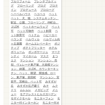
フルリフォーム
フレンチブルドッ
グ
フローリング
ブログ
プロテ
イン
プロデュース
プロローグ
ヘーベルハウス
ペコペコ
ペット
ペット、犬、猫、システムキッチン、
駅近、公園、フローリング、仲町台、
２LDK
ペットホームウェブ
ペット
可
ペット可物件
ペット飼育
ペ
ット飼育可
ベトナム
ベビーカー
ベランダ
ベルヴィル
ベルヴィル向
ヶ丘遊園
ホームエレベーター
ポジ
ティブ
ポテトフリッター
ホテル
ボリューム
ボンボヤージュ
マーク
シティ
マイホーム
マスク
まつ
エク
マンション
マンション、売
却、ヴェレーナ東戸塚、大規模マンシ
ョン、綺麗、３LDK、カウンターキッ
チン、ペット、眺望、開放感、ロー
ン、東戸塚、前田町
マンション、宮
前平、宮崎台、ペット可
みすずが
丘
みすずが丘戸建て
みそ
ムク
ドリ
ムレムレ
メガビッグ
メニ
ュー
モアクレストヒルズガーデン
モザイクモール
モニターフォン
モ
ニター付インターホン
モニター付オ