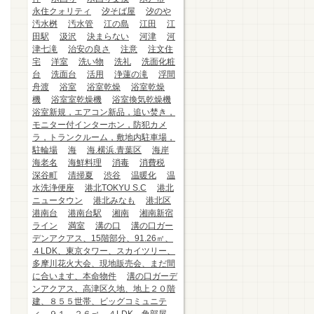
永住クォリティ
汐そば屋
汐のや
汚水桝
汚水管
江の島
江田
江
田駅
汲沢
決まらない
河津
河
津七滝
治安の良さ
注意
注文住
宅
洋室
洗い物
洗礼
洗面化粧
台
洗面台
活用
浄蓮の滝
浮間
舟渡
浴室
浴室乾燥
浴室乾燥
機
浴室室乾燥機
浴室換気乾燥機
浴室新規，エアコン新品，追い焚き，
モニター付インターホン，防犯カメ
ラ，トランクルーム，敷地内駐車場，
駐輪場
海
海.横浜.青葉区
海岸
海老名
海鮮料理
消毒
消費税
深谷町
清掃夏
渋谷
温暖化
温
水洗浄便座
港北TOKYU S.C
港北
ニュータウン
港北みなも
港北区
港南台
港南台駅
湘南
湘南新宿
ライン
満室
溝の口
溝の口ガー
デンアクアス、15階部分、91.26㎡、
４LDK、東京タワー、スカイツリー、
多摩川花火大会、現地販売会、まだ間
に合います、本命物件
溝の口ガーデ
ンアクアス、高津区久地、地上２０階
建、８５５世帯、ビッグコミュニテ