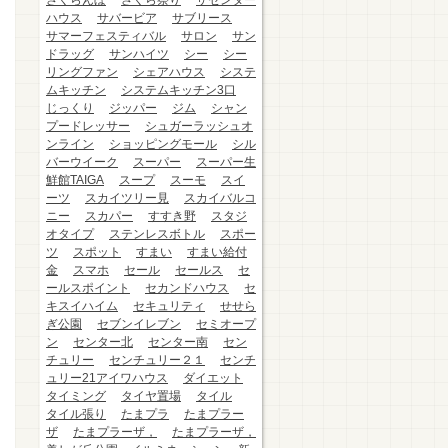
さくらんぼ
さくら祭り
ザセンター
ハウス
サバービア
サブリース
サマーフェスティバル
サロン
サン
ドラッグ
サンハイツ
シー
シー
リングファン
シェアハウス
システ
ムキッチン
システムキッチン3口
じっくり
ジッパー
ジム
シャン
プードレッサー
シュガーラッシュオ
ンライン
ショッピングモール
シル
バーウイーク
スーパー
スーパー生
鮮館TAIGA
スープ
スーモ
スイ
ーツ
スカイツリー見
スカイバルコ
ニー
スカパー
すすき野
スタジ
オタイプ
ステンレスボトル
スポー
ツ
スポット
すまい
すまい給付
金
スマホ
セール
セールス
セ
ールスポイント
セカンドハウス
セ
キスイハイム
セキュリティ
せせら
ぎ公園
セブンイレブン
セミオープ
ン
センター北
センター南
セン
チュリー
センチュリー２１
センチ
ュリー21アイワハウス
ダイエット
タイミング
タイヤ置場
タイル
タイル張り
たまプラ
たまプラー
ザ
たまプラーザ，
たまプラーザ，