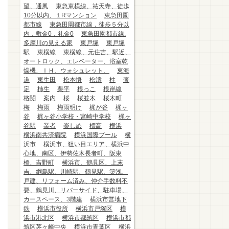
望、通風
東急東横線、祐天寺、徒歩
10分以内、１Rマンション
東急田園
都市線
東急田園都市線，徒歩５分以
内，敷金0，礼金0
東急田園都市線.
多摩川の見える家
東戸塚
東戸塚
駅
東横線
東横線、元住吉、駅近、
オートロック、エレベーター、浴室乾
燥機、ＩＨ、ウォシュレット、
東海
道
東生田
松本悟
松濤
柱
査
定
柿生
栗平
根っこ
根岸線
格闘
案内
桜
桜並木
桜木町
梅
梅雨
梅雨明け
梶が谷
梶ヶ
谷
梶ヶ谷小学校・宮崎中学校
梶ヶ
谷駅
業者
楽しめ
標高
横浜
横浜南共済病院
横浜国際プール
横
浜市
横浜市、狙い目エリア、横浜中
心地、南区、伊勢佐木長者町、阪東
橋、吉野町
横浜市、鶴見区、上末
吉、綱島駅、川崎駅、鶴見駅、築浅、
戸建、リフォーム済み、仲介手数料不
要、鶴見川、リバーサイド、駐車場、
カースペース、3階建
横浜市営地下
鉄
横浜市役所
横浜市戸塚区
横
浜市港北区
横浜市都筑区
横浜市都
筑区茅ヶ崎中央
横浜市青葉区
横浜