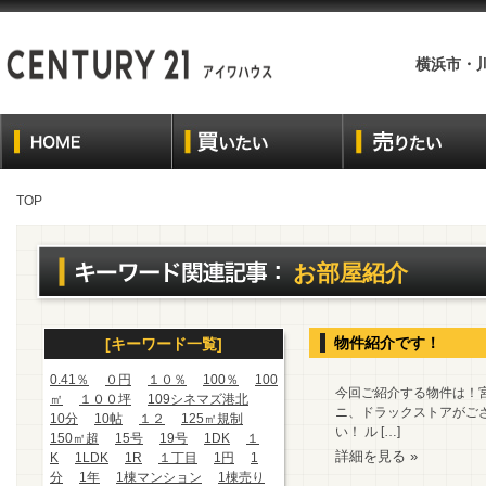
横浜市・
TOP
お部屋紹介
物件紹介です！
[キーワード一覧]
0.41％
０円
１０％
100％
100
今回ご紹介する物件は！宮
㎡
１００坪
109シネマズ港北
ニ、ドラックストアがござ
10分
10帖
１２
125㎡規制
い！ ル […]
150㎡超
15号
19号
1DK
１
詳細を見る »
K
1LDK
1R
１丁目
1円
1
分
1年
1棟マンション
1棟売り