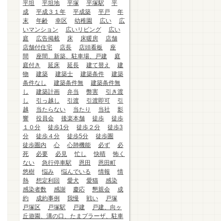
平坦
平坦地
平塚
平塚駅
平
成
平成３１年
平成築
平戸
年
末
年齢
幸区
幼稚園
広い
広
いマンション
広いリビング
広い
庭
広告掲載
床
床暖房
店舗
店舗付住宅
店長
店頭看板
座
間
座間、新築、駐車場、戸建
庭
庭付き
延床
延長
建て替え
建
物
建築
建築士
建築条件
建築
条件なし
建築条件無
建築条件無
し
建築計画
弁当
弊害
引き渡
し
引っ越し
引渡
引渡即可
引
越
当たらない
当たり
当社
影
響
役員会
後楽本舗
徒歩
徒歩
１０分
徒歩1分
徒歩２分
徒歩3
分
徒歩４分
徒歩5分
徒歩圏
徒歩圏内
心
心肺機能
必ず
必
死
必要
必見
忙し
快晴
怖く
ない
急行停車駅
恩田
恩田町
悠樹
悩み
悩んでいる
情報
情
熱
想定利回
愛犬
愛猫
感染
感染者数
感謝
慶応
懇親会
成
約
成約事例
我慢
戦い
戸塚
戸塚区
戸塚駅
戸建
戸建、向ヶ
丘遊園、溝の口、たまプラーザ、駐車