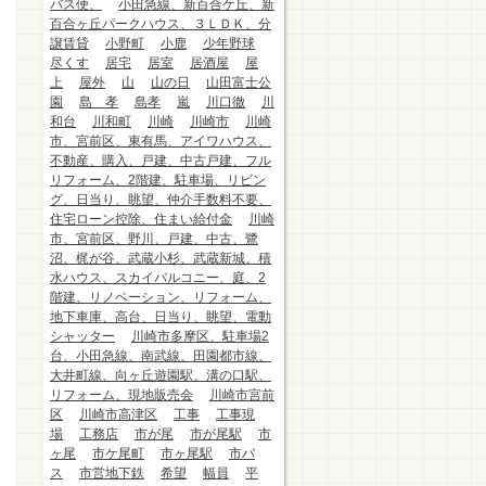
バス便、
小田急線、新百合ケ丘、新
百合ヶ丘パークハウス、３ＬＤＫ、分
譲賃貸
小野町
小鹿
少年野球
尽くす
居宅
居室
居酒屋
屋
上
屋外
山
山の日
山田富士公
園
島 孝
島孝
嵐
川口徹
川
和台
川和町
川崎
川崎市
川崎
市、宮前区、東有馬、アイワハウス、
不動産、購入、戸建、中古戸建、フル
リフォーム、2階建、駐車場、リビン
グ、日当り、眺望、仲介手数料不要、
住宅ローン控除、住まい給付金
川崎
市、宮前区、野川、戸建、中古、鷺
沼、梶が谷、武蔵小杉、武蔵新城、積
水ハウス、スカイバルコニー、庭、2
階建、リノベーション、リフォーム、
地下車庫、高台、日当り、眺望、電動
シャッター
川崎市多摩区、駐車場2
台、小田急線、南武線、田園都市線、
大井町線、向ヶ丘遊園駅、溝の口駅、
リフォーム、現地販売会
川崎市宮前
区
川崎市高津区
工事
工事現
場
工務店
市が尾
市が尾駅
市
ヶ尾
市ケ尾町
市ヶ尾駅
市バ
ス
市営地下鉄
希望
幅員
平