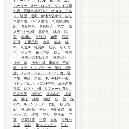
ミリータイプ、3LDK、最上階、エレ
ベーター、オートロック、グレイス鶴
ヶ峰、横浜市旭区白根、南向き、日当
り、眺望、通風、敷地内駐車場、自転
車置き場、バイク置場
相鉄線瀬谷
駅
看板効果
看板収入
県立
県
立三ツ池公園
真夏日
眺め
眺
望
瞬間的
矢野口
知恵
石垣
石田
石田悠樹
砂場
破格
確
率
礼金0
社員寮
社長
祈りま
す
祐天寺
祐天寺駅
祝日
神奈
川
神奈川の不動産屋
神奈川区
神奈川県
神奈川県、川崎市、宮前
区、水沢、たまプラーザ、築浅、2階
建、リノベーション、3LDK、庭、駐
車場、眺望、売主、仲介手数料不要、
リビング広い、バス便豊富、尻手黒川
道路、ロフト、畑、リフォーム済み、
田園風景
神明町
神木本町
神楽
坂
神様
神泉
神社
私
秋
秋
のゴールデンフェア
秋山
秋山智
宏
秋山智弘
秋葉
税制優遇
積
水ハウス
積雪
空き
空き家
空
室
空室対策
空家
立地
立野台
公園
笑顔
第５フジビル
筋ト