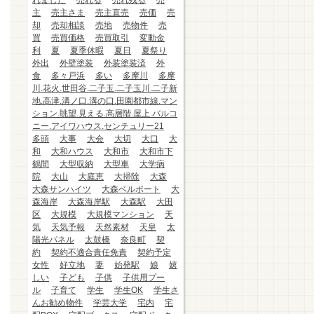
れました
売れる
売れ残る
売
主
売主さま
売主直売
売価
売
却
売却相談
売地
売物件
売
買
売買価格
売買取引
変動金
利
夏
夏季休暇
夏日
夏祭り
外出
外壁塗装
外装塗装済
外
食
多々戸浜
多い
多摩川
多摩
川.花火.世田谷.二子玉.二子玉川.二子新
地.高津.溝ノ口.溝の口.田園都市線.マン
ション.眺望.見える.高層階.屋上.バルコ
ニー.アイワハウス.センチュリー21
多頭
大事
大会
大切
大口
大
和
大和ハウス
大和市
大和市下
鶴間
大型収納
大型車
大学病
院
大山
大庭恵
大掃除
大森
大森サンハイツ
大森ベルポート
大
森海岸
大森海岸駅
大森駅
大田
区
大規模
大規模マンション
天
気
天気予報
天然素材
天皇
太
陽光パネル
太鼓橋
奈良町
契
約
契約不適合責任免責
契約予定
女性
好立地
妻
始発駅
娘
嬉
しい
子ども
子供
子供用プー
ル
子育て
学生
学生OK
学生さ
んお勧め物件
学芸大学
宅内
宅