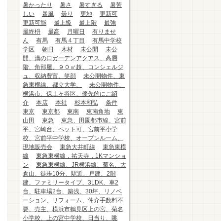
暑かったり
暑さ
暑すぎる
暑苦
しい
暴風
曇り
更地
更新可
更新可能
最上級
最上階
最強
最終枡
最高
月曜日
有りませ
ん
有馬
有馬４丁目
有馬中学校
学区
朝日
木材
未公開
未公
開、溝の口ガーデンアクアス、高層
階、角部屋、９０㎡超、コンシェルジ
ュ、収納豊富、笑顔
未公開物件、東
急東横線、都立大学、
未公開物件、
横浜市、保土ヶ谷区、優先的にご紹
介
本店
本社
杉本和弘
条件
東京
東京都
東南
東南角地
東
山田
東急
東急、田園都市線、宮前
平、宮崎台、ペット可、宮前平小学
校、宮前平中学校、オープンルーム、
現地販売会
東急大井町線
東急東横
線
東急東横線，祐天寺，1Kマンショ
ン
東急東横線、JR横浜線、菊名、大
倉山、徒歩10分、駅近、戸建、2階
建、ファミリータイプ、3LDK、車2
台、駐車場2台、築浅、30坪、リノベ
ーション、リフォーム、仲介手数料不
要、売主、横浜市鶴見区上の宮、菊名
小学校、上の宮中学校、日当り、眺