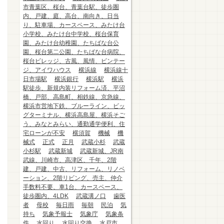
市青葉区、桜台、青葉台駅、徒歩圏
内、戸建、庭、高台、南向き、日当
り、駐車場、カースペース、みたけ台
小学校、みたけ台中学校、桜台保育
園、みたけ台幼稚園、たちばな台公
園、桜台第二公園、たちばな台病院、
桜台ビレッジ、古風、風情、ビンテー
ジ、アイワハウス
横浜線
横浜線十
日市場駅
横浜銀行
横浜駅
横浜
駅徒歩、新規内装リフォーム済、平沼
橋、戸部、高島町、相鉄線、京急線、
横浜市営地下鉄、ブルーライン、ビッ
グターミナル、横浜高島屋、横浜そご
う、みなとみらい、通勤通学便利、住
宅ローンが不安
横須賀
機械
機
械式
正式
正月
武蔵小杉
武蔵
小杉駅
武蔵新城
武蔵新城、JR南
武線、川崎市、高津区、千年、2階
建、戸建、中古、リフォーム、リノベ
ーション、2階リビング、売主、仲介
手数料不要、車1台、カースペース、
徒歩圏内、4LDK
武蔵溝ノ口
歯医
者
母校
毎日雨
毎朝
民泊
気
持ち
気象予報士
気象庁
気象条
件
水回り
水回り交換
水戸市