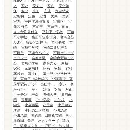
配BOX
宅配ブックス
宅配ボック
ス
安い
安くて
安さ
安全確
保
安心
完了
完成
定期借家
定期的
定番
定食
実家
実質
室内
室内洗濯機置場
宮前区
宮
前区.横浜
宮前平
宮前平，南向
き，食洗器付き
宮前平中学校
宮前
平小学校
宮前平徒歩12分、宮崎台徒
歩8分、新築分譲住宅
宮前平駅
宮
崎
宮崎中学校
宮崎二葉幼稚園
宮崎台
宮崎台ハイツ
宮崎台リージ
ェンシー
宮崎台駅
宮崎台駅徒歩５
分
宮崎小学校
家を売る
家屋
家族
家族向け
家系
家賃
容積
率超過
富士山
富士見台小学校学
区、宮前平中学校学区、分譲賃貸、宮
前平駅徒歩6分
富山幸一
寒い
寒
かったり
寒く
対価
対象
対面
キッチン
寿命
専修大学
専有面
積
専用庭
小中学校
小学校
小
学生
小泉農園
小田急
小田急多
摩線
小田急江ノ島線
小田急線
小田急線、南武線、田園都市線、向ヶ
丘遊園、登戸、たまプラーザ、溝の
口、駐車場２台、一戸建て、徒歩圏、