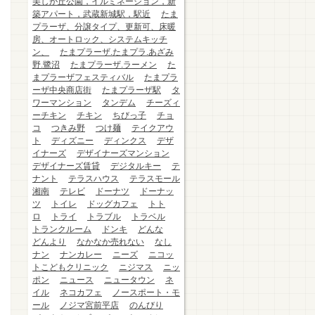
美しが丘公園，イルミネーション，新
築アパート，武蔵新城駅，駅近
たま
プラーザ、分譲タイプ、更新可、床暖
房、オートロック、システムキッチ
ン、
たまプラーザ.たまプラ.あざみ
野.鷺沼
たまプラーザ.ラーメン
た
まプラーザフェスティバル
たまプラ
ーザ中央商店街
たまプラーザ駅
タ
ワーマンション
タンデム
チーズィ
ーチキン
チキン
ちびっ子
チョ
コ
つきみ野
つけ麺
テイクアウ
ト
ディズニー
ディンクス
デザ
イナーズ
デザイナーズマンション
デザイナーズ賃貸
デジタルキー
テ
ナント
テラスハウス
テラスモール
湘南
テレビ
ドーナツ
ドーナッ
ツ
トイレ
ドッグカフェ
トト
ロ
トライ
トラブル
トラベル
トランクルーム
ドンキ
どんな
どんより
なかなか売れない
なし
ナン
ナンカレー
ニーズ
ニコッ
トこどもクリニック
ニジマス
ニッ
ポン
ニュース
ニュータウン
ネ
イル
ネコカフェ
ノースポート・モ
ール
ノジマ宮前平店
のんびり