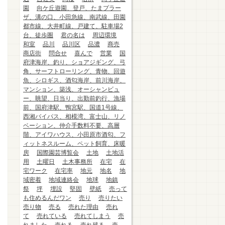
園
向ケ丘遊園、登戸、たまプラー
ザ、溝の口、小田急線、南武線、田園
都市線、大井町線、戸建て、駐車場2
台、徒歩圏
君の名は
周辺環境
和室
品川
品川区
品濃
商売
商店街
問合せ
喜んで
営業
国
府津海岸、釣り、ショアジギング、弓
角、サーフトローリング、青物、回遊
魚、シロギス、酒匂海岸、前川海岸、
マンション、築浅、オーシャンビュ
ー、眺望、日当り、出勤前釣行、漁場
前、国府津駅、鴨宮駅、国道1号線、
西湘バイパス、相模湾、富士山、リノ
ベーション、仲介手数料不要、高層
階、アイワハウス、小田原市酒匂、フ
ィットネスルーム、ペット飼育、床暖
房
国際園芸博覧会
土地
土地活
用
土曜日
土木事務所
在宅
在
宅ワーク
在宅率
地元
地名
地
域密着
地域連絡会
地球
地鎮
祭
坪
埋設
堅固
壁紙
売って
も住めるんだワン
売り
売りたい
売り物
売る
売れた理由
売れ
て
売れている
売れてしまう
売