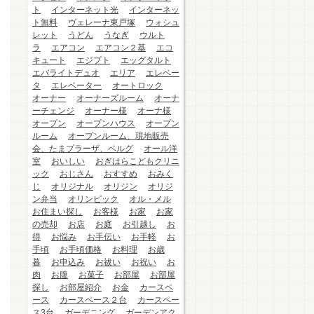
ト
インターネット光
インターネッ
ト無料
ヴェレーナ東戸塚
ウォシュ
レット
うどん
うなぎ
ウルト
ラ
エアコン
エアコン２基
エコ
キュート
エジプト
エッグタルト
エバライトデュオ
エリア
エレベー
タ
エレベーター
オートロック
オーナー
オーナーズルーム
オーナ
ーチェンジ
オーナー様
オーナ様
オープン
オープンハウス
オープン
ルーム
オープンルーム、現地販売
会、たまプラーザ、ベルグ
オール洋
室
おいしい
おぎはらこどもクリニ
ック
おじさん
おすすめ
おみく
じ
オリジナル
オリジン
オリジ
ン弁当
オリンピック
オル・メル
お住まい探し
お客様
お家
お家
の売却
お店
お庭
お引越し
お
得
お悩み
お手伝い
お手軽
お
手頃
お手頃価格
お料理
お歳
暮
お申込み
お祓い
お祝い
お
肉
お腹
お菓子
お部屋
お部屋
探し
お部屋紹介
お金
カースペ
ース
カースペース２台
カースペー
ス3台
ガーデニング
ガーデンアク