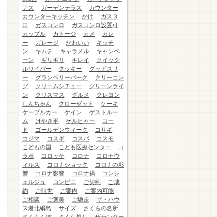
アス
ガーデンテラス
カウンター
カウンターキッチン
かけ
ガス３
口
ガスコンロ
ガスコンロ設置可
カップル
カトージ
カメ
カレ
ー
ガレージ
かわいい
キッチ
ン
キムチ
キャラメル
キャンペ
ーン
ギリギリ
キレイ
クイック
ルワイパー
クッキー
グッドスリ
ー
グランベリーパーク
クリーニン
グ
クリームシチュー
グリーンライ
ン
クリスマス
グルメ
クレヨン
しんちゃん
クローゼット
ケーキ
ケーブルカー
ケイン
ゲストルー
ム
けやき平
ケルヒャー
コー
ド
ゴールデンウィーク
コサギ
コジマ
コスギ
コスパ
コスモ
こどもの国
こども医療センター
コ
ラボ
コロッケ
コロナ
コロナウ
ィルス
コロナショック
コロナの影
響
コロナ影響
コロナ禍
コンシ
ェルジュ
コンビニ
ご契約
ご成
約
ご時世
ご案内
ご案内可能
ご相談
ご褒美
ご馳走
ザ・ハウ
ス港北綱島
サイズ
さくらの名所