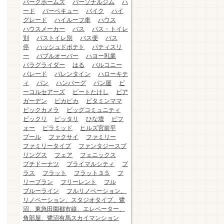
パークホームズ
パーソナルジム
ハ
ード
バーベキュー
バイク
ハイ
グレード
ハイルーフ車
ハウス
ハウスメーカー
バス
バス・トイレ
別
バストイレ別
バス便
バス
停
ハッシュドポテト
パティスリ
ー
バブルオーバー
ハヨー乳業
パラグライダー
はる
バルコニー
パレード
バレンタイン
ハローキテ
ィ
パン
ハンバーグ
パン屋
ビ
ーコルセアーズ
ビートたけし
ビア
ガーデン
ピカピカ
ビタミンママ
ビックカメラ
ビッグコミュニティ
ビックリ
ピッタリ
ひな壇
ビフ
ォー
ピラミッド
ヒルズ宮前平
プール
ファクサイ
ファミリー
ファミリータイプ
ファンタジースプ
リングス
フェア
フェニックス
プチドーナツ
プライマルシティ
プ
ラス
フラット
フラット３５
フ
リープラン
フリーレント
フル
ブルーライン
フルリノベーション、
リノベーション、スタジオタイプ、鷺
沼、東急田園都市線、エレベーター、
角部屋、鷺沼有馬スカイマンション