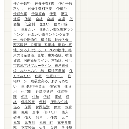
仲介手数料
仲介手数料0
仲介手数
料なし
仲介手数料不要
仲町台
仲町台駅
伊勢原市
伊東
伊豆
休暇
休業
会社
会話
会議
低
価格
低金利
住まい
住まい探
し
住みたい
住みたい市区町村ラン
キング
住みたい街ランキング日本
一、未公開物件、横浜駅、徒歩７分、
西区岡野、公道面、整形地、閑静住宅
地、知る人ぞ知る、TEPPAN物件、将
来の資産価値、更地、東海道線、横須
賀線、湘南新宿ライン、京急線、横浜
市営地下鉄ブルーライン、東急東横
線、みなとみらい線、横浜高島屋
住
んでみたい
住宅
住宅ローン
住
宅ローン、難易度高め、あきらめな
い
住宅取得等資金
住宅地
住宅
用
住宅街
住環境良好
体調管
理
何故
供給
依頼
価値
価
格
価格設定
便利
便利な立地
係る
保岡
保岡佳潔
保木
保育
園
修繕
倉庫
借りたい
借入
値段
偉大
傾き
元住吉
元年
元気
元石川
元石川町
充実共用
部
充実設備
先生
先行
先行契