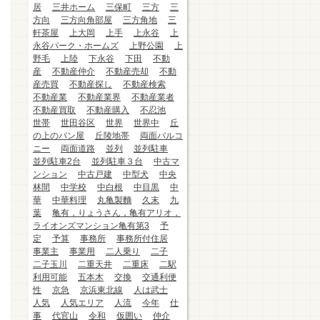
居
三井ホーム
三保町
三方
三
方向
三方向角部屋
三方角地
三
軒茶屋
上大岡
上手
上永谷
上
永谷パーク・ホームズ
上野公園
上
野毛
上陸
下永谷
下田
不動
産
不動産仲介
不動産売却
不動
産売買
不動産探し
不動産検索
不動産業
不動産業界
不動産業者
不動産買取
不動産購入
不忍池
世帯
世田谷区
世界
世界中
丘
の上のパン屋
丘陵地帯
両面バルコ
ニー
両面道路
並列
並列駐車
並列駐車2台
並列駐車３台
中古マ
ンション
中古戸建
中型犬
中央
林間
中学校
中白根
中目黒
中
華
中華料理
丸亀製麵
久末
九
葉
亀有，りょうさん，亀有アリオ，
ライオンズマンション亀有第3
予
定
予算
事務所
事務所付住居
事業主
事業用
二人乗り
二子
二子玉川
二重天井
二重床
二駅
利用可能
五本木
交換
交通利便
性
京急
京浜東北線
人は武士
人気
人気エリア
人流
今年
仕
事
代官山
令和
仮囲い
仲介