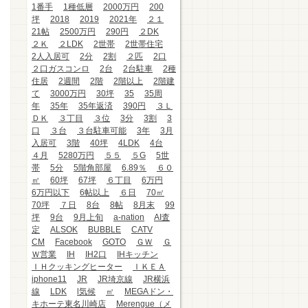
1番手
1種低層
2000万円
200
坪
2018
2019
2021年
２１
21帖
2500万円
290円
２DK
２Ｋ
２LDK
2世帯
2世帯住宅
2人入居可
2分
2割
２匹
2口
２口ガスコンロ
2台
2台駐車
2種
住居
2週間
2階
2階以上
2階建
て
3000万円
30坪
35
35周
年
35年
35年返済
390円
３Ｌ
ＤＫ
３丁目
３位
3分
3割
3
口
３台
３台駐車可能
3年
3月
入居可
3階
40坪
4LDK
4台
４月
5280万円
５５
５G
5世
帯
5分
5階角部屋
6.89％
６０
㎡
60坪
67坪
６丁目
6万円
6万円以下
6帖以上
６日
70㎡
70坪
７日
8台
8帖
8月末
99
坪
9台
9月上旬
a-nation
AI査
定
ALSOK
BUBBLE
CATV
CM
Facebook
GOTO
ＧＷ
Ｇ
Ｗ営業
IH
IH2口
IHキッチン
ＩＨクッキングヒーター
ＩＫＥＡ
iphone11
JR
JR埼京線
JR横浜
線
LDK
l気候
㎡
MEGAドン・
キホーテ東名川崎店
Merengue（メ