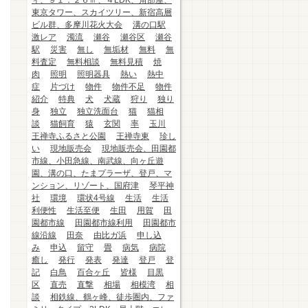
ィ、９１．２６㎡、４LDK、角部屋、
東京タワー、スカイツリー、新宿高層
ビル群、多摩川花火大会
溝の口駅
激レア
濁流
瀬谷
瀬谷区
瀬谷
駅
災害
無し
無垢材
無料
無
料査定
無料相談
無料見積
焼
肉
照明
照明器具
熱い
熱中
症
片づけ
物件
物件不足
物件
紹介
特典
犬
犬蔵
狩り
独り
身
独立
独立洗面台
猫
猫相
談
猫飼育
猿
玄関
率
玉川
王禅寺ふるさと公園
王禅寺東
珍し
い
現地販売会
現地販売会、田園都
市線、小田急線、南武線、向ヶ丘遊
園、溝の口、たまプラーザ、登戸、マ
ンション、リゾート、国府津
琴平神
社
環境
環状4号線
生活
生活
利便性
生活至便
生田
用賀
田
園都市線
田園都市線利用
田園都市
線沿線
田奈
由比ガ浜
申し込
み
申込
留守
畳
病気
病院
癒し
発行
発表
発達
登戸
登
記
白鳥
百合ヶ丘
皆様
目黒
区
直売
直撃
相場
相模湾
相
談
相鉄線、鶴ヶ峰、徒歩圏内、ファ