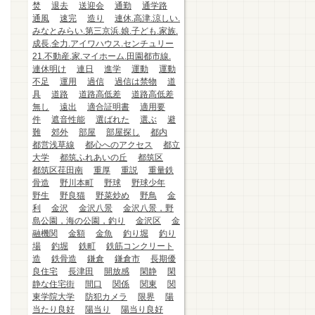
焚
退去
送迎会
通勤
通学路
通風
速完
造り
連休.高津.涼しい.
みなとみらい.第三京浜.娘.子ども.家族.
成長.全力.アイワハウス.センチュリー
21.不動産.家.マイホーム.田園都市線.
連休明け
連日
進学
運動
運動
不足
運用
過信
過信は禁物
道
具
道路
道路高低差
道路高低差
無し
遠出
適合証明書
適用要
件
遮音性能
選ばれた
選ぶ
避
難
郊外
部屋
部屋探し
都内
都営浅草線
都心へのアクセス
都立
大学
都筑ふれあいの丘
都筑区
都筑区荏田南
重厚
重説
重量鉄
骨造
野川本町
野球
野球少年
野生
野良猫
野菜炒め
野鳥
金
利
金沢
金沢八景
金沢八景，野
島公園，海の公園，釣り
金沢区
金
融機関
金額
金魚
釣り堀
釣り
場
釣堀
鉄町
鉄筋コンクリート
造
鉄骨造
鎌倉
鎌倉市
長期優
良住宅
長津田
開放感
閑静
閑
静な住宅街
間口
関係
関東
関
東学院大学
防犯カメラ
限界
陽
当たり良好
陽当り
陽当り良好