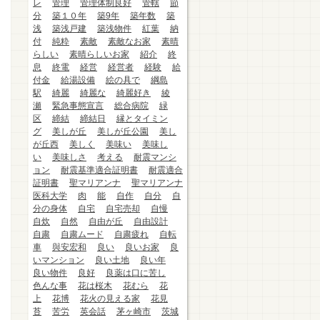
レ
管理
管理体制良好
管轄
節
分
築１０年
築9年
築年数
築
浅
築浅戸建
築浅物件
紅葉
納
付
純粋
素敵
素敵なお家
素晴
らしい
素晴らしいお家
紹介
終
息
終電
経営
経営者
経験
給
付金
給湯設備
絵の具で
綱島
駅
綺麗
綺麗な
綺麗好き
綾
瀬
緊急事態宣言
総合病院
緑
区
締結
締結日
縁とタイミン
グ
美しが丘
美しが丘公園
美し
が丘西
美しく
美味い
美味し
い
美味しさ
考える
耐震マンシ
ョン
耐震基準適合証明書
耐震適合
証明書
聖マリアンナ
聖マリアンナ
医科大学
肉
能
自作
自分
自
分の身体
自宅
自宅売却
自慢
自炊
自然
自由が丘
自由設計
自粛
自粛ムード
自粛疲れ
自転
車
與安宏和
良い
良いお家
良
いマンション
良い土地
良い年
良い物件
良好
良薬は口に苦し
色んな事
花は桜木
花むら
花
上
花博
花火の見える家
花見
苔
苦労
英会話
茅ヶ崎市
茨城