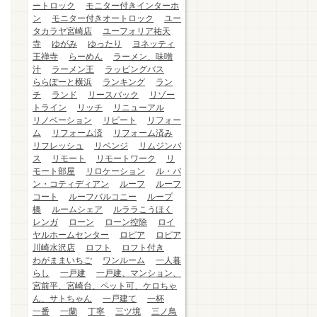
ートロック
モニター付きインターホ
ン
モニター付きオートロック
ユー
タカラヤ宮崎店
ユーフォリア祐天
寺
ゆがみ
ゆったり
ヨネッティ
王禅寺
らーめん
ラーメン、味噌
汁
ラーメン王
ラッピングバス
ららぽーと横浜
ランキング
ラン
チ
ランド
リースバック
リゾー
トライン
リッチ
リニューアル
リノベーション
リピート
リフォー
ム
リフォーム済
リフォーム済み
リフレッシュ
リベンジ
リムジンバ
ス
リモート
リモートワーク
リ
モート部屋
リロケーション
ル・パ
ン・コティディアン
ルーフ
ルーフ
コート
ルーフバルコニー
ループ
橋
ルームシェア
ルララこうほく
レンガ
ローン
ローン控除
ロイ
ヤルホームセンター
ロピア
ロピア
川崎水沢店
ロフト
ロフト付き
わがままいちご
ワンルーム
一人暮
らし
一戸建
一戸建、マンション、
宮前平、宮崎台、ペット可、ケロちゃ
ん、サトちゃん
一戸建て
一杯
一番
一蘭
丁寧
三ツ境
三ノ鳥