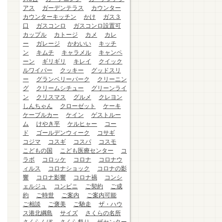
アス
ガーデンテラス
カウンター
カウンターキッチン
かけ
ガス３
口
ガスコンロ
ガスコンロ設置可
カップル
カトージ
カメ
カレ
ー
ガレージ
かわいい
キッチ
ン
キムチ
キャラメル
キャンペ
ーン
ギリギリ
キレイ
クイック
ルワイパー
クッキー
グッドスリ
ー
グランベリーパーク
クリーニン
グ
クリームシチュー
グリーンライ
ン
クリスマス
グルメ
クレヨン
しんちゃん
クローゼット
ケーキ
ケーブルカー
ケイン
ゲストルー
ム
けやき平
ケルヒャー
コー
ド
ゴールデンウィーク
コサギ
コジマ
コスギ
コスパ
コスモ
こどもの国
こども医療センター
コ
ラボ
コロッケ
コロナ
コロナウ
ィルス
コロナショック
コロナの影
響
コロナ影響
コロナ禍
コンシ
ェルジュ
コンビニ
ご契約
ご成
約
ご時世
ご案内
ご案内可能
ご相談
ご褒美
ご馳走
ザ・ハウ
ス港北綱島
サイズ
さくらの名所