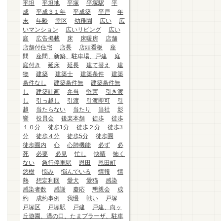
平坦
平坦地
平塚
平塚駅
平
成
平成３１年
平成築
平戸
年
末
年齢
幸区
幼稚園
広い
広
いマンション
広いリビング
広い
庭
広告掲載
床
床暖房
店舗
店舗付住宅
店長
店頭看板
座
間
座間、新築、駐車場、戸建
庭
庭付き
延床
延長
建て替え
建
物
建築
建築士
建築条件
建築
条件なし
建築条件無
建築条件無
し
建築計画
弁当
弊害
引き渡
し
引っ越し
引渡
引渡即可
引
越
当たらない
当たり
当社
影
響
役員会
後楽本舗
徒歩
徒歩
１０分
徒歩1分
徒歩２分
徒歩3
分
徒歩４分
徒歩5分
徒歩圏
徒歩圏内
心
心肺機能
必ず
必
死
必要
必見
忙し
快晴
怖く
ない
急行停車駅
恩田
恩田町
悠樹
悩み
悩んでいる
情報
情
熱
想定利回
愛犬
愛猫
感染
感染者数
感謝
慶応
懇親会
成
約
成約事例
我慢
戦い
戸塚
戸塚区
戸塚駅
戸建
戸建、向ヶ
丘遊園、溝の口、たまプラーザ、駐車