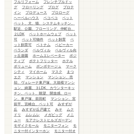
フルリフォーム
フレンチブルドッ
グ
フローリング
ブログ
プロテ
イン
プロデュース
プロローグ
ヘーベルハウス
ペコペコ
ペット
ペット、犬、猫、システムキッチン、
駅近、公園、フローリング、仲町台、
２LDK
ペットホームウェブ
ペット
可
ペット可物件
ペット飼育
ペ
ット飼育可
ベトナム
ベビーカー
ベランダ
ベルヴィル
ベルヴィル向
ヶ丘遊園
ホームエレベーター
ポジ
ティブ
ポテトフリッター
ホテル
ボリューム
ボンボヤージュ
マーク
シティ
マイホーム
マスク
まつ
エク
マンション
マンション、売
却、ヴェレーナ東戸塚、大規模マンシ
ョン、綺麗、３LDK、カウンターキッ
チン、ペット、眺望、開放感、ロー
ン、東戸塚、前田町
マンション、宮
前平、宮崎台、ペット可
みすずが
丘
みすずが丘戸建て
みそ
ムク
ドリ
ムレムレ
メガビッグ
メニ
ュー
モアクレストヒルズガーデン
モザイクモール
モニターフォン
モ
ニター付インターホン
モニター付オ