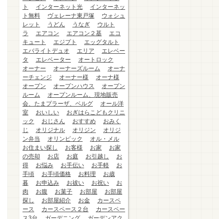
ト
インターネット光
インターネッ
ト無料
ヴェレーナ東戸塚
ウォシュ
レット
うどん
うなぎ
ウルト
ラ
エアコン
エアコン２基
エコ
キュート
エジプト
エッグタルト
エバライトデュオ
エリア
エレベー
タ
エレベーター
オートロック
オーナー
オーナーズルーム
オーナ
ーチェンジ
オーナー様
オーナ様
オープン
オープンハウス
オープン
ルーム
オープンルーム、現地販売
会、たまプラーザ、ベルグ
オール洋
室
おいしい
おぎはらこどもクリニ
ック
おじさん
おすすめ
おみく
じ
オリジナル
オリジン
オリジ
ン弁当
オリンピック
オル・メル
お住まい探し
お客様
お家
お家
の売却
お店
お庭
お引越し
お
得
お悩み
お手伝い
お手軽
お
手頃
お手頃価格
お料理
お歳
暮
お申込み
お祓い
お祝い
お
肉
お腹
お菓子
お部屋
お部屋
探し
お部屋紹介
お金
カースペ
ース
カースペース２台
カースペー
ス3台
ガーデニング
ガーデンアク