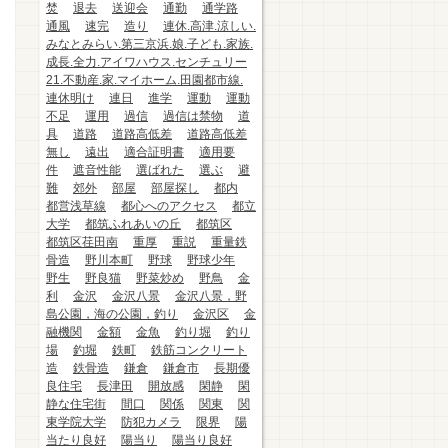
焚
退去
送迎会
通勤
通学路
通風
速完
造り
連休.高津.涼しい.
みなとみらい.第三京浜.娘.子ども.家族.
成長.全力.アイワハウス.センチュリー
21.不動産.家.マイホーム.田園都市線.
連休明け
連日
進学
運動
運動
不足
運用
過信
過信は禁物
道
具
道路
道路高低差
道路高低差
無し
遠出
適合証明書
適用要
件
遮音性能
選ばれた
選ぶ
避
難
郊外
部屋
部屋探し
都内
都営浅草線
都心へのアクセス
都立
大学
都筑ふれあいの丘
都筑区
都筑区荏田南
重厚
重説
重量鉄
骨造
野川本町
野球
野球少年
野生
野良猫
野菜炒め
野鳥
金
利
金沢
金沢八景
金沢八景，野
島公園，海の公園，釣り
金沢区
金
融機関
金額
金魚
釣り堀
釣り
場
釣堀
鉄町
鉄筋コンクリート
造
鉄骨造
鎌倉
鎌倉市
長期優
良住宅
長津田
開放感
閑静
閑
静な住宅街
間口
関係
関東
関
東学院大学
防犯カメラ
限界
陽
当たり良好
陽当り
陽当り良好