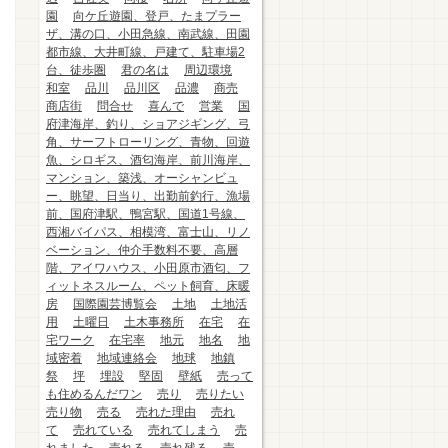
園
向ケ丘遊園、登戸、たまプラー
ザ、溝の口、小田急線、南武線、田園
都市線、大井町線、戸建て、駐車場2
台、徒歩圏
君の名は
周辺環境
和室
品川
品川区
品濃
商売
商店街
問合せ
喜んで
営業
国
府津海岸、釣り、ショアジギング、弓
角、サーフトローリング、青物、回遊
魚、シロギス、酒匂海岸、前川海岸、
マンション、築浅、オーシャンビュ
ー、眺望、日当り、出勤前釣行、漁場
前、国府津駅、鴨宮駅、国道1号線、
西湘バイパス、相模湾、富士山、リノ
ベーション、仲介手数料不要、高層
階、アイワハウス、小田原市酒匂、フ
ィットネスルーム、ペット飼育、床暖
房
国際園芸博覧会
土地
土地活
用
土曜日
土木事務所
在宅
在
宅ワーク
在宅率
地元
地名
地
域密着
地域連絡会
地球
地鎮
祭
坪
埋設
堅固
壁紙
売って
も住めるんだワン
売り
売りたい
売り物
売る
売れた理由
売れ
て
売れている
売れてしまう
売