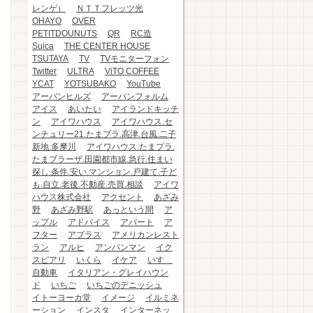
レンゲ）
ＮＴＴフレッツ光
OHAYO
OVER
PETITDOUNUTS
QR
RC造
Suica
THE CENTER HOUSE
TSUTAYA
TV
TVモニターフォン
Twitter
ULTRA
ViTO COFFEE
YCAT
YOTSUBAKO
YouTube
アーバンヒルズ
アーバンフォルム
アイス
あいたい
アイランドキッチ
ン
アイワハウス
アイワハウス.セ
ンチュリー21.たまプラ.高津.台風.二子
新地.多摩川
アイワハウス.たまプラ.
たまプラーザ.田園都市線.急行.住まい
探し.条件.安い.マンション.戸建て.子ど
も.自立.老後.不動産.売買.相談
アイワ
ハウス株式会社
アクセント
あざみ
野
あざみ野駅
あっという間
ア
ップル
アドバイス
アパート
ア
フター
アプラス
アメリカンレスト
ラン
アルヒ
アンパンマン
イク
スピアリ
いくら
イケア
いすゞ
自動車
イタリアン・グレイハウン
ド
いちご
いちごのデニッシュ
イトーヨーカ堂
イメージ
イルミネ
ーション
インスタ
インターネッ