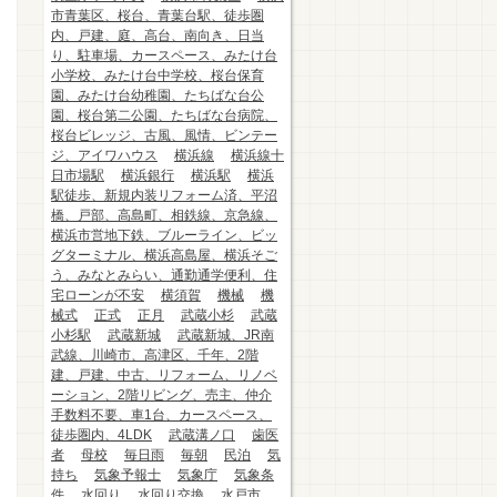
市青葉区、桜台、青葉台駅、徒歩圏
内、戸建、庭、高台、南向き、日当
り、駐車場、カースペース、みたけ台
小学校、みたけ台中学校、桜台保育
園、みたけ台幼稚園、たちばな台公
園、桜台第二公園、たちばな台病院、
桜台ビレッジ、古風、風情、ビンテー
ジ、アイワハウス
横浜線
横浜線十
日市場駅
横浜銀行
横浜駅
横浜
駅徒歩、新規内装リフォーム済、平沼
橋、戸部、高島町、相鉄線、京急線、
横浜市営地下鉄、ブルーライン、ビッ
グターミナル、横浜高島屋、横浜そご
う、みなとみらい、通勤通学便利、住
宅ローンが不安
横須賀
機械
機
械式
正式
正月
武蔵小杉
武蔵
小杉駅
武蔵新城
武蔵新城、JR南
武線、川崎市、高津区、千年、2階
建、戸建、中古、リフォーム、リノベ
ーション、2階リビング、売主、仲介
手数料不要、車1台、カースペース、
徒歩圏内、4LDK
武蔵溝ノ口
歯医
者
母校
毎日雨
毎朝
民泊
気
持ち
気象予報士
気象庁
気象条
件
水回り
水回り交換
水戸市