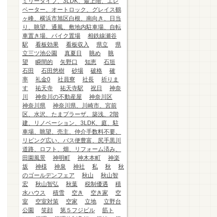
ミリータイプ、3LDK、最上階、エレ
ベーター、オートロック、グレイス鶴
ヶ峰、横浜市旭区白根、南向き、日当
り、眺望、通風、敷地内駐車場、自転
車置き場、バイク置場
相鉄線瀬谷
駅
看板効果
看板収入
県立
県
立三ツ池公園
真夏日
眺め
眺
望
瞬間的
矢野口
知恵
石垣
石田
石田悠樹
砂場
破格
確
率
礼金0
社員寮
社長
祈りま
す
祐天寺
祐天寺駅
祝日
神奈
川
神奈川の不動産屋
神奈川区
神奈川県
神奈川県、川崎市、宮前
区、水沢、たまプラーザ、築浅、2階
建、リノベーション、3LDK、庭、駐
車場、眺望、売主、仲介手数料不要、
リビング広い、バス便豊富、尻手黒川
道路、ロフト、畑、リフォーム済み、
田園風景
神明町
神木本町
神楽
坂
神様
神泉
神社
私
秋
秋
のゴールデンフェア
秋山
秋山智
宏
秋山智弘
秋葉
税制優遇
積
水ハウス
積雪
空き
空き家
空
室
空室対策
空家
立地
立野台
公園
笑顔
第５フジビル
筋ト