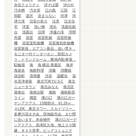
永住クォリティ
汐そば屋
汐のや
汚水桝
汚水管
江の島
江田
江
田駅
汲沢
決まらない
河津
河
津七滝
治安の良さ
注意
注文住
宅
洋室
洗い物
洗礼
洗面化粧
台
洗面台
活用
浄蓮の滝
浮間
舟渡
浴室
浴室乾燥
浴室乾燥
機
浴室室乾燥機
浴室換気乾燥機
浴室新規，エアコン新品，追い焚き，
モニター付インターホン，防犯カメ
ラ，トランクルーム，敷地内駐車場，
駐輪場
海
海.横浜.青葉区
海岸
海老名
海鮮料理
消毒
消費税
深谷町
清掃夏
渋谷
温暖化
温
水洗浄便座
港北TOKYU S.C
港北
ニュータウン
港北みなも
港北区
港南台
港南台駅
湘南
湘南新宿
ライン
満室
溝の口
溝の口ガー
デンアクアス、15階部分、91.26㎡、
４LDK、東京タワー、スカイツリー、
多摩川花火大会、現地販売会、まだ間
に合います、本命物件
溝の口ガーデ
ンアクアス、高津区久地、地上２０階
建、８５５世帯、ビッグコミュニテ