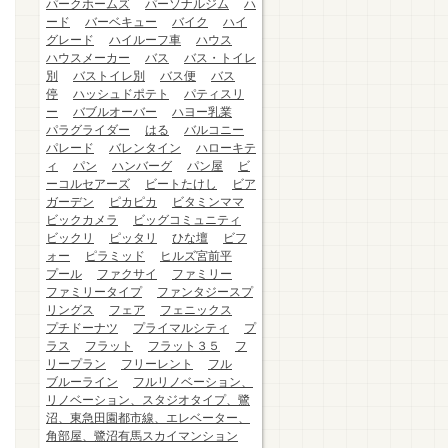
パークホームズ
パーソナルジム
ハ
ード
バーベキュー
バイク
ハイ
グレード
ハイルーフ車
ハウス
ハウスメーカー
バス
バス・トイレ
別
バストイレ別
バス便
バス
停
ハッシュドポテト
パティスリ
ー
バブルオーバー
ハヨー乳業
パラグライダー
はる
バルコニー
パレード
バレンタイン
ハローキテ
ィ
パン
ハンバーグ
パン屋
ビ
ーコルセアーズ
ビートたけし
ビア
ガーデン
ピカピカ
ビタミンママ
ビックカメラ
ビッグコミュニティ
ビックリ
ピッタリ
ひな壇
ビフ
ォー
ピラミッド
ヒルズ宮前平
プール
ファクサイ
ファミリー
ファミリータイプ
ファンタジースプ
リングス
フェア
フェニックス
プチドーナツ
プライマルシティ
プ
ラス
フラット
フラット３５
フ
リープラン
フリーレント
フル
ブルーライン
フルリノベーション、
リノベーション、スタジオタイプ、鷺
沼、東急田園都市線、エレベーター、
角部屋、鷺沼有馬スカイマンション