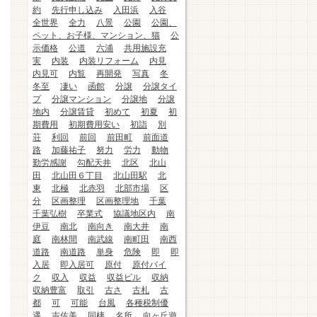
約
先行申し込み
入田浜
入谷
全世界
全力
八景
公園
公園、
ペット、お子様、マンション、猫
公
示価格
公道
六浦
共用施設充
実
内装
内装リフォーム
内見
内見可
内覧
再開発
写真
冬
冬至
凄い
函館
分譲
分譲タイ
プ
分譲マンション
分譲地
分譲
地内
分譲賃貸
初めて
初夏
初
期費用
初期費用安い
初詣
別
荘
利回
前回
前田町
前面道
路
加藤祐子
努力
労力
動物
勤労感謝
勾配天井
北区
北山
田
北山田６丁目
北山田駅
北
東
北極
北赤羽
北部市場
区
分
区画整理
区画整理地
千葉
千葉弘樹
卒業式
協議地区内
南
伊豆
南北
南向き
南大井
南
庭
南林間
南武線
南町田
南西
道路
南道路
単身
危険
即
即
入居
即入居可
原付
原付バイ
ク
収入
収益
収益ビル
収納
収納豊富
取引
古さ
古札
古
都
可
可能
台風
各種税制優
遇
吉佐美
同棲
名所
向ヶ丘遊