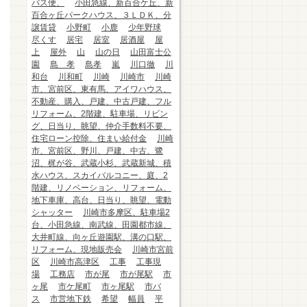
バス便、
小田急線、新百合ケ丘、新
百合ヶ丘パークハウス、３ＬＤＫ、分
譲賃貸
小野町
小鹿
少年野球
尽くす
居宅
居室
居酒屋
屋
上
屋外
山
山の日
山田富士公
園
島 孝
島孝
嵐
川口徹
川
和台
川和町
川崎
川崎市
川崎
市、宮前区、東有馬、アイワハウス、
不動産、購入、戸建、中古戸建、フル
リフォーム、2階建、駐車場、リビン
グ、日当り、眺望、仲介手数料不要、
住宅ローン控除、住まい給付金
川崎
市、宮前区、野川、戸建、中古、鷺
沼、梶が谷、武蔵小杉、武蔵新城、積
水ハウス、スカイバルコニー、庭、2
階建、リノベーション、リフォーム、
地下車庫、高台、日当り、眺望、電動
シャッター
川崎市多摩区、駐車場2
台、小田急線、南武線、田園都市線、
大井町線、向ヶ丘遊園駅、溝の口駅、
リフォーム、現地販売会
川崎市宮前
区
川崎市高津区
工事
工事現
場
工務店
市が尾
市が尾駅
市
ヶ尾
市ケ尾町
市ヶ尾駅
市バ
ス
市営地下鉄
希望
幅員
平