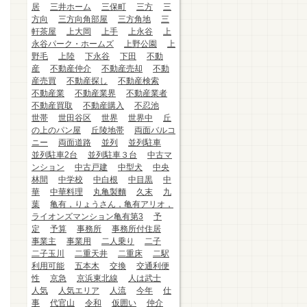
居
三井ホーム
三保町
三方
三
方向
三方向角部屋
三方角地
三
軒茶屋
上大岡
上手
上永谷
上
永谷パーク・ホームズ
上野公園
上
野毛
上陸
下永谷
下田
不動
産
不動産仲介
不動産売却
不動
産売買
不動産探し
不動産検索
不動産業
不動産業界
不動産業者
不動産買取
不動産購入
不忍池
世帯
世田谷区
世界
世界中
丘
の上のパン屋
丘陵地帯
両面バルコ
ニー
両面道路
並列
並列駐車
並列駐車2台
並列駐車３台
中古マ
ンション
中古戸建
中型犬
中央
林間
中学校
中白根
中目黒
中
華
中華料理
丸亀製麵
久末
九
葉
亀有，りょうさん，亀有アリオ，
ライオンズマンション亀有第3
予
定
予算
事務所
事務所付住居
事業主
事業用
二人乗り
二子
二子玉川
二重天井
二重床
二駅
利用可能
五本木
交換
交通利便
性
京急
京浜東北線
人は武士
人気
人気エリア
人流
今年
仕
事
代官山
令和
仮囲い
仲介