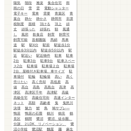
陽気
階段
雅楽
集合住宅
雨
雨の日
雪
雲
電動シャッター
電子キー
電車
需要
青葉区
青
葉台
静か
静かさ
静岡市
非課
税制度
面積
頂ける
頂上
頑
丈
頑張った
頑張れ
額
風通
し
風邪
飲食店
飼育
飼育可
飼育可能
首都圏版
馬絹
馬車
道
駅
駅4分
駅前
駅徒歩1分
駅徒歩3分以内
駅徒歩5分以内
駅
近
駅近い
駅近物件
駐車
駐車
2台
駐車3台
駐車9台
駐車スペー
ス2台
駐車場
駐車場２台
駐車場
2台、屋根付き駐車場、車サイズ
駐
車場付
駐輪
駐輪場
高い
高く
売りたい
高く売却
高低差
高
値
高台
高島
高島台
高津
高
津区
高津区千年
高津駅
高級
高級住宅
高級住宅街
高速インター
ネット
高額
高齢者
鬼
鬼怒川
決壊
魅力
鯉
鳥
鳩サブレ―
鴨居
鴨居の石畳
鶴川
鶴見
鶴
見区
鶴間
鷺沼
鷺沼、徒歩圏、
分譲、２LDK、リノベーション、
鷺
沼小学校
鷺沼駅
麵屋
麺
麻生