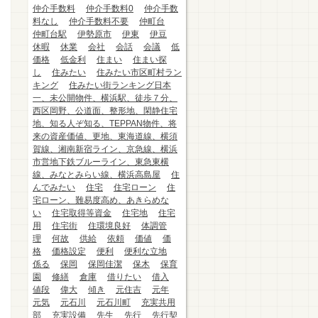
仲介手数料
仲介手数料0
仲介手数
料なし
仲介手数料不要
仲町台
仲町台駅
伊勢原市
伊東
伊豆
休暇
休業
会社
会話
会議
低
価格
低金利
住まい
住まい探
し
住みたい
住みたい市区町村ラン
キング
住みたい街ランキング日本
一、未公開物件、横浜駅、徒歩７分、
西区岡野、公道面、整形地、閑静住宅
地、知る人ぞ知る、TEPPAN物件、将
来の資産価値、更地、東海道線、横須
賀線、湘南新宿ライン、京急線、横浜
市営地下鉄ブルーライン、東急東横
線、みなとみらい線、横浜高島屋
住
んでみたい
住宅
住宅ローン
住
宅ローン、難易度高め、あきらめな
い
住宅取得等資金
住宅地
住宅
用
住宅街
住環境良好
体調管
理
何故
供給
依頼
価値
価
格
価格設定
便利
便利な立地
係る
保岡
保岡佳潔
保木
保育
園
修繕
倉庫
借りたい
借入
値段
偉大
傾き
元住吉
元年
元気
元石川
元石川町
充実共用
部
充実設備
先生
先行
先行契