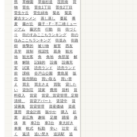
県
草柳園
草薙杉道
荏田南
荷
物
菅生
菅生1丁目
菅生2丁目
菅生ケ丘
菅生緑地
菊名
菊菜
蒙古タンメン
蒸し蒸し
蔓延
蕎
麦
藤が丘
藤子・F・不二雄ミュー
ジアム
藤沢市
行動
街
街づく
り
街のすみここちランキング
街の
住みここちランキング
街並み
街路
樹
衝撃的
被り物
被害
西友
見学
規制
視認性
親身
観光
地
観光客
角
角地
角部屋
解
体
解除
記録的
設備
設備充
実
試算
読売ランド
読売ランド
前
課税
谷戸山公園
豊島屋
販
売
販売開始
買い取る
買い替
え
買主
買主さま
買取
貸した
い
貸別荘
貸家
費用
賃料
賃
料収入
賃貸
賃貸、賃貸管理、定期
清掃、
賃貸アパート
賃貸中
賃
貸募集
賃貸管理
資産価値
資産
運用
資金計画
賑やか
購入
起
業
超広角
趣味
足腰
踊場
身
体
車
車2台
車3台
車大好き
車庫
軟式
転勤
辛い
辻堂
近
く
返済
追い焚き
追浜駅
追