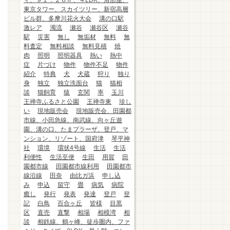
ィ、９１．２６㎡、４LDK、角部屋、
東京タワー、スカイツリー、新宿高層
ビル群、多摩川花火大会
溝の口駅
激レア
濁流
瀬谷
瀬谷区
瀬谷
駅
災害
無し
無垢材
無料
無
料査定
無料相談
無料見積
焼
肉
照明
照明器具
熱い
熱中
症
片づけ
物件
物件不足
物件
紹介
特典
犬
犬蔵
狩り
独り
身
独立
独立洗面台
猫
猫相
談
猫飼育
猿
玄関
率
玉川
王禅寺ふるさと公園
王禅寺東
珍し
い
現地販売会
現地販売会、田園都
市線、小田急線、南武線、向ヶ丘遊
園、溝の口、たまプラーザ、登戸、マ
ンション、リゾート、国府津
琴平神
社
環境
環状4号線
生活
生活
利便性
生活至便
生田
用賀
田
園都市線
田園都市線利用
田園都市
線沿線
田奈
由比ガ浜
申し込
み
申込
留守
畳
病気
病院
癒し
発行
発表
発達
登戸
登
記
白鳥
百合ヶ丘
皆様
目黒
区
直売
直撃
相場
相模湾
相
談
相鉄線、鶴ヶ峰、徒歩圏内、ファ