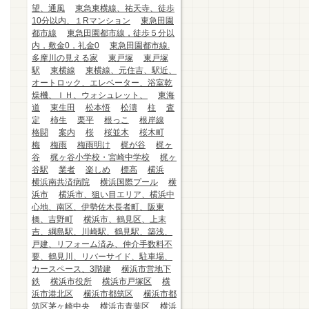
望、通風
東急東横線、祐天寺、徒歩
10分以内、１Rマンション
東急田園
都市線
東急田園都市線，徒歩５分以
内，敷金0，礼金0
東急田園都市線.
多摩川の見える家
東戸塚
東戸塚
駅
東横線
東横線、元住吉、駅近、
オートロック、エレベーター、浴室乾
燥機、ＩＨ、ウォシュレット、
東海
道
東生田
松本悟
松濤
柱
査
定
柿生
栗平
根っこ
根岸線
格闘
案内
桜
桜並木
桜木町
梅
梅雨
梅雨明け
梶が谷
梶ヶ
谷
梶ヶ谷小学校・宮崎中学校
梶ヶ
谷駅
業者
楽しめ
標高
横浜
横浜南共済病院
横浜国際プール
横
浜市
横浜市、狙い目エリア、横浜中
心地、南区、伊勢佐木長者町、阪東
橋、吉野町
横浜市、鶴見区、上末
吉、綱島駅、川崎駅、鶴見駅、築浅、
戸建、リフォーム済み、仲介手数料不
要、鶴見川、リバーサイド、駐車場、
カースペース、3階建
横浜市営地下
鉄
横浜市役所
横浜市戸塚区
横
浜市港北区
横浜市都筑区
横浜市都
筑区茅ヶ崎中央
横浜市青葉区
横浜