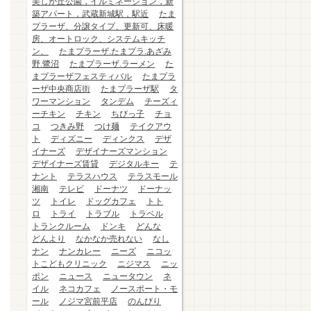
美しが丘公園，イルミネーション，新
築アパート，武蔵新城駅，駅近
たま
プラーザ、分譲タイプ、更新可、床暖
房、オートロック、システムキッチ
ン、
たまプラーザ.たまプラ.あざみ
野.鷺沼
たまプラーザ.ラーメン
た
まプラーザフェスティバル
たまプラ
ーザ中央商店街
たまプラーザ駅
タ
ワーマンション
タンデム
チーズィ
ーチキン
チキン
ちびっ子
チョ
コ
つきみ野
つけ麺
テイクアウ
ト
ディズニー
ディンクス
デザ
イナーズ
デザイナーズマンション
デザイナーズ賃貸
デジタルキー
テ
ナント
テラスハウス
テラスモール
湘南
テレビ
ドーナツ
ドーナッ
ツ
トイレ
ドッグカフェ
トト
ロ
トライ
トラブル
トラベル
トランクルーム
ドンキ
どんな
どんより
なかなか売れない
なし
ナン
ナンカレー
ニーズ
ニコッ
トこどもクリニック
ニジマス
ニッ
ポン
ニュース
ニュータウン
ネ
イル
ネコカフェ
ノースポート・モ
ール
ノジマ宮前平店
のんびり