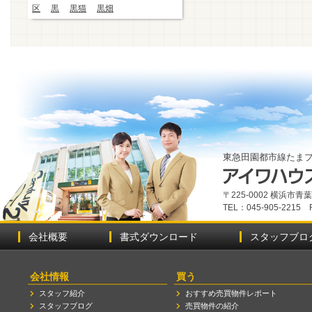
区
黒
黒猫
黒畑
東急田園都市線たま
〒225-0002 横浜市
TEL：045-905-2215 
会社概要
書式ダウンロード
スタッフブロ
会社情報
買う
スタッフ紹介
おすすめ売買物件レポート
スタッフブログ
売買物件の紹介