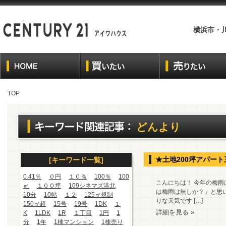
横浜市・
TOP
どんより
★土地200坪アパー
[キーワード一覧]
0.41％
０円
１０％
100％
100
こんにちは！ 今年の梅
㎡
１００坪
109シネマズ港北
は梅雨は無しか？」と思
10分
10帖
１２
125㎡規制
りな天気です […]
150㎡超
15号
19号
1DK
１
詳細を見る »
K
1LDK
1R
１丁目
1円
1
分
1年
1棟マンション
1棟売り