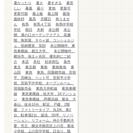
暑かったり
暑さ
暑すぎる
暑苦
しい
暴風
曇り
更地
更新可
更新可能
最上級
最上階
最強
最終枡
最高
月曜日
有りませ
ん
有馬
有馬４丁目
有馬中学校
学区
朝日
木材
未公開
未公
開、溝の口ガーデンアクアス、高層
階、角部屋、９０㎡超、コンシェルジ
ュ、収納豊富、笑顔
未公開物件、東
急東横線、都立大学、
未公開物件、
横浜市、保土ヶ谷区、優先的にご紹
介
本店
本社
杉本和弘
条件
東京
東京都
東南
東南角地
東
山田
東急
東急、田園都市線、宮前
平、宮崎台、ペット可、宮前平小学
校、宮前平中学校、オープンルーム、
現地販売会
東急大井町線
東急東横
線
東急東横線，祐天寺，1Kマンショ
ン
東急東横線、JR横浜線、菊名、大
倉山、徒歩10分、駅近、戸建、2階
建、ファミリータイプ、3LDK、車2
台、駐車場2台、築浅、30坪、リノベ
ーション、リフォーム、仲介手数料不
要、売主、横浜市鶴見区上の宮、菊名
小学校、上の宮中学校、日当り、眺