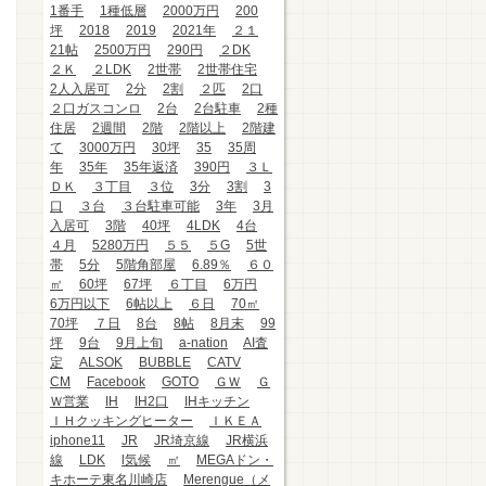
1番手
1種低層
2000万円
200
坪
2018
2019
2021年
２１
21帖
2500万円
290円
２DK
２Ｋ
２LDK
2世帯
2世帯住宅
2人入居可
2分
2割
２匹
2口
２口ガスコンロ
2台
2台駐車
2種
住居
2週間
2階
2階以上
2階建
て
3000万円
30坪
35
35周
年
35年
35年返済
390円
３Ｌ
ＤＫ
３丁目
３位
3分
3割
3
口
３台
３台駐車可能
3年
3月
入居可
3階
40坪
4LDK
4台
４月
5280万円
５５
５G
5世
帯
5分
5階角部屋
6.89％
６０
㎡
60坪
67坪
６丁目
6万円
6万円以下
6帖以上
６日
70㎡
70坪
７日
8台
8帖
8月末
99
坪
9台
9月上旬
a-nation
AI査
定
ALSOK
BUBBLE
CATV
CM
Facebook
GOTO
ＧＷ
Ｇ
Ｗ営業
IH
IH2口
IHキッチン
ＩＨクッキングヒーター
ＩＫＥＡ
iphone11
JR
JR埼京線
JR横浜
線
LDK
l気候
㎡
MEGAドン・
キホーテ東名川崎店
Merengue（メ