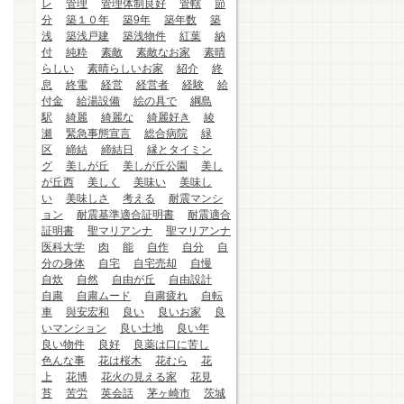
レ
管理
管理体制良好
管轄
節
分
築１０年
築9年
築年数
築
浅
築浅戸建
築浅物件
紅葉
納
付
純粋
素敵
素敵なお家
素晴
らしい
素晴らしいお家
紹介
終
息
終電
経営
経営者
経験
給
付金
給湯設備
絵の具で
綱島
駅
綺麗
綺麗な
綺麗好き
綾
瀬
緊急事態宣言
総合病院
緑
区
締結
締結日
縁とタイミン
グ
美しが丘
美しが丘公園
美し
が丘西
美しく
美味い
美味し
い
美味しさ
考える
耐震マンシ
ョン
耐震基準適合証明書
耐震適合
証明書
聖マリアンナ
聖マリアンナ
医科大学
肉
能
自作
自分
自
分の身体
自宅
自宅売却
自慢
自炊
自然
自由が丘
自由設計
自粛
自粛ムード
自粛疲れ
自転
車
與安宏和
良い
良いお家
良
いマンション
良い土地
良い年
良い物件
良好
良薬は口に苦し
色んな事
花は桜木
花むら
花
上
花博
花火の見える家
花見
苔
苦労
英会話
茅ヶ崎市
茨城