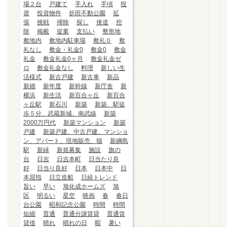
場２台
戸建て
手入れ
手頃
投
資
投資物件
折田不動公園
拡
張
挑戦
掃除
探し
接道
控
除
掲載
提案
支払い
整形地
敷地内
敷地内駐車場
敷礼０
敷
礼なし
敷金・礼金0
敷金0
敷金
礼金
敷金礼金0ヶ月
敷金礼金ゼ
ロ
敷金礼金なし
料理
新しい生
活様式
新古戸建
新古車
新品
新婚
新年度
新幹線
新庁舎
新
横浜
新生活
新百合ヶ丘
新百合
ヶ丘駅
新石川
新築
新築、駅徒
歩５分、武蔵新城、南武線
新築
2000万円代
新築マンション
新築
戸建
新築戸建、中古戸建、マンショ
ン、アパート、現地販売、猫
新綱島
駅
新緑
新規募集
施設
旗の
台
日吉
日吉本町
日当たり良
好
日当り良好
日本
日本中
日
本屈指
日立造船
日経トレンド
旨い
早い
旭化成ホームズ
旭
区
明るい
星空
映画
春
春日
台公園
昭和記念公園
時間
時間
短縮
普通
普通分譲賃貸
普通賃
貸借
晴れ
晴れの日
暇
暑い