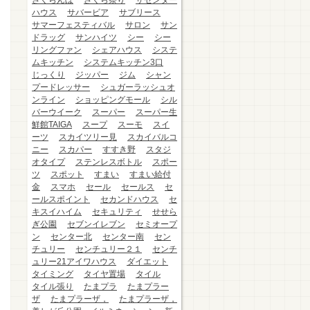
さくらんぼ
さくら祭り
ザセンター
ハウス
サバービア
サブリース
サマーフェスティバル
サロン
サン
ドラッグ
サンハイツ
シー
シー
リングファン
シェアハウス
システ
ムキッチン
システムキッチン3口
じっくり
ジッパー
ジム
シャン
プードレッサー
シュガーラッシュオ
ンライン
ショッピングモール
シル
バーウイーク
スーパー
スーパー生
鮮館TAIGA
スープ
スーモ
スイ
ーツ
スカイツリー見
スカイバルコ
ニー
スカパー
すすき野
スタジ
オタイプ
ステンレスボトル
スポー
ツ
スポット
すまい
すまい給付
金
スマホ
セール
セールス
セ
ールスポイント
セカンドハウス
セ
キスイハイム
セキュリティ
せせら
ぎ公園
セブンイレブン
セミオープ
ン
センター北
センター南
セン
チュリー
センチュリー２１
センチ
ュリー21アイワハウス
ダイエット
タイミング
タイヤ置場
タイル
タイル張り
たまプラ
たまプラー
ザ
たまプラーザ，
たまプラーザ，