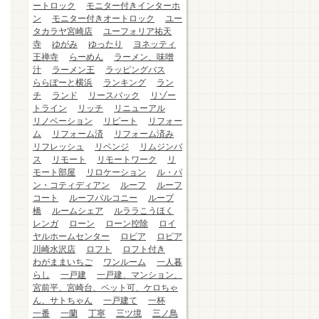
ートロック
モニター付きインターホ
ン
モニター付きオートロック
ユー
タカラヤ宮崎店
ユーフォリア祐天
寺
ゆがみ
ゆったり
ヨネッティ
王禅寺
らーめん
ラーメン、味噌
汁
ラーメン王
ラッピングバス
ららぽーと横浜
ランキング
ラン
チ
ランド
リースバック
リゾー
トライン
リッチ
リニューアル
リノベーション
リピート
リフォー
ム
リフォーム済
リフォーム済み
リフレッシュ
リベンジ
リムジンバ
ス
リモート
リモートワーク
リ
モート部屋
リロケーション
ル・パ
ン・コティディアン
ルーフ
ルーフ
コート
ルーフバルコニー
ループ
橋
ルームシェア
ルララこうほく
レンガ
ローン
ローン控除
ロイ
ヤルホームセンター
ロピア
ロピア
川崎水沢店
ロフト
ロフト付き
わがままいちご
ワンルーム
一人暮
らし
一戸建
一戸建、マンション、
宮前平、宮崎台、ペット可、ケロちゃ
ん、サトちゃん
一戸建て
一杯
一番
一蘭
丁寧
三ツ境
三ノ鳥