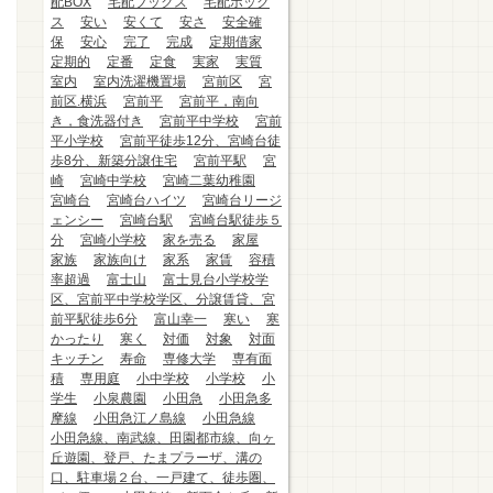
配BOX
宅配ブックス
宅配ボック
ス
安い
安くて
安さ
安全確
保
安心
完了
完成
定期借家
定期的
定番
定食
実家
実質
室内
室内洗濯機置場
宮前区
宮
前区.横浜
宮前平
宮前平，南向
き，食洗器付き
宮前平中学校
宮前
平小学校
宮前平徒歩12分、宮崎台徒
歩8分、新築分譲住宅
宮前平駅
宮
崎
宮崎中学校
宮崎二葉幼稚園
宮崎台
宮崎台ハイツ
宮崎台リージ
ェンシー
宮崎台駅
宮崎台駅徒歩５
分
宮崎小学校
家を売る
家屋
家族
家族向け
家系
家賃
容積
率超過
富士山
富士見台小学校学
区、宮前平中学校学区、分譲賃貸、宮
前平駅徒歩6分
富山幸一
寒い
寒
かったり
寒く
対価
対象
対面
キッチン
寿命
専修大学
専有面
積
専用庭
小中学校
小学校
小
学生
小泉農園
小田急
小田急多
摩線
小田急江ノ島線
小田急線
小田急線、南武線、田園都市線、向ヶ
丘遊園、登戸、たまプラーザ、溝の
口、駐車場２台、一戸建て、徒歩圏、