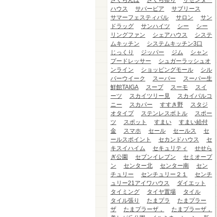
さくらんぼ
さくら祭り
ザセンター
ハウス
サバービア
サブリース
サマーフェスティバル
サロン
サン
ドラッグ
サンハイツ
シー
シー
リングファン
シェアハウス
システ
ムキッチン
システムキッチン3口
じっくり
ジッパー
ジム
シャン
プードレッサー
シュガーラッシュオ
ンライン
ショッピングモール
シル
バーウイーク
スーパー
スーパー生
鮮館TAIGA
スープ
スーモ
スイ
ーツ
スカイツリー見
スカイバルコ
ニー
スカパー
すすき野
スタジ
オタイプ
ステンレスボトル
スポー
ツ
スポット
すまい
すまい給付
金
スマホ
セール
セールス
セ
ールスポイント
セカンドハウス
セ
キスイハイム
セキュリティ
せせら
ぎ公園
セブンイレブン
セミオープ
ン
センター北
センター南
セン
チュリー
センチュリー２１
センチ
ュリー21アイワハウス
ダイエット
タイミング
タイヤ置場
タイル
タイル張り
たまプラ
たまプラー
ザ
たまプラーザ，
たまプラーザ，