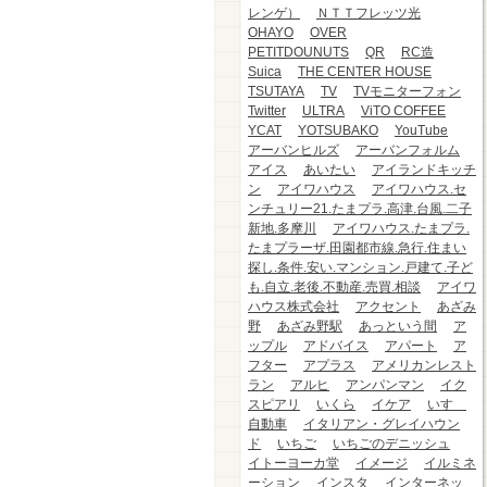
レンゲ）
ＮＴＴフレッツ光
OHAYO
OVER
PETITDOUNUTS
QR
RC造
Suica
THE CENTER HOUSE
TSUTAYA
TV
TVモニターフォン
Twitter
ULTRA
ViTO COFFEE
YCAT
YOTSUBAKO
YouTube
アーバンヒルズ
アーバンフォルム
アイス
あいたい
アイランドキッチ
ン
アイワハウス
アイワハウス.セ
ンチュリー21.たまプラ.高津.台風.二子
新地.多摩川
アイワハウス.たまプラ.
たまプラーザ.田園都市線.急行.住まい
探し.条件.安い.マンション.戸建て.子ど
も.自立.老後.不動産.売買.相談
アイワ
ハウス株式会社
アクセント
あざみ
野
あざみ野駅
あっという間
ア
ップル
アドバイス
アパート
ア
フター
アプラス
アメリカンレスト
ラン
アルヒ
アンパンマン
イク
スピアリ
いくら
イケア
いすゞ
自動車
イタリアン・グレイハウン
ド
いちご
いちごのデニッシュ
イトーヨーカ堂
イメージ
イルミネ
ーション
インスタ
インターネッ