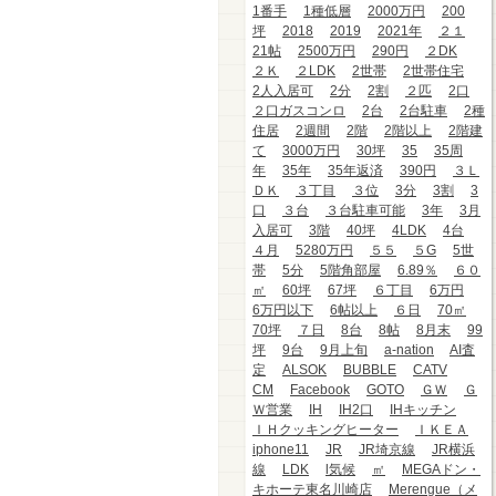
1番手
1種低層
2000万円
200
坪
2018
2019
2021年
２１
21帖
2500万円
290円
２DK
２Ｋ
２LDK
2世帯
2世帯住宅
2人入居可
2分
2割
２匹
2口
２口ガスコンロ
2台
2台駐車
2種
住居
2週間
2階
2階以上
2階建
て
3000万円
30坪
35
35周
年
35年
35年返済
390円
３Ｌ
ＤＫ
３丁目
３位
3分
3割
3
口
３台
３台駐車可能
3年
3月
入居可
3階
40坪
4LDK
4台
４月
5280万円
５５
５G
5世
帯
5分
5階角部屋
6.89％
６０
㎡
60坪
67坪
６丁目
6万円
6万円以下
6帖以上
６日
70㎡
70坪
７日
8台
8帖
8月末
99
坪
9台
9月上旬
a-nation
AI査
定
ALSOK
BUBBLE
CATV
CM
Facebook
GOTO
ＧＷ
Ｇ
Ｗ営業
IH
IH2口
IHキッチン
ＩＨクッキングヒーター
ＩＫＥＡ
iphone11
JR
JR埼京線
JR横浜
線
LDK
l気候
㎡
MEGAドン・
キホーテ東名川崎店
Merengue（メ