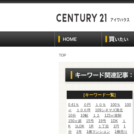
TOP
[キーワード一覧]
0.41％
０円
１０％
100％
100
㎡
１００坪
109シネマズ港北
10分
10帖
１２
125㎡規制
150㎡超
15号
19号
1DK
１
K
1LDK
1R
１丁目
1円
1
分
1年
1棟マンション
1棟売り