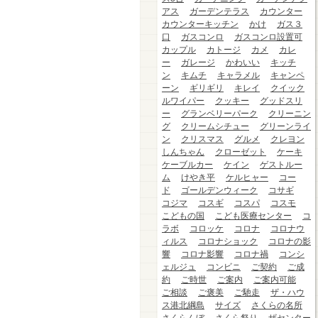
アス
ガーデンテラス
カウンター
カウンターキッチン
かけ
ガス３
口
ガスコンロ
ガスコンロ設置可
カップル
カトージ
カメ
カレ
ー
ガレージ
かわいい
キッチ
ン
キムチ
キャラメル
キャンペ
ーン
ギリギリ
キレイ
クイック
ルワイパー
クッキー
グッドスリ
ー
グランベリーパーク
クリーニン
グ
クリームシチュー
グリーンライ
ン
クリスマス
グルメ
クレヨン
しんちゃん
クローゼット
ケーキ
ケーブルカー
ケイン
ゲストルー
ム
けやき平
ケルヒャー
コー
ド
ゴールデンウィーク
コサギ
コジマ
コスギ
コスパ
コスモ
こどもの国
こども医療センター
コ
ラボ
コロッケ
コロナ
コロナウ
ィルス
コロナショック
コロナの影
響
コロナ影響
コロナ禍
コンシ
ェルジュ
コンビニ
ご契約
ご成
約
ご時世
ご案内
ご案内可能
ご相談
ご褒美
ご馳走
ザ・ハウ
ス港北綱島
サイズ
さくらの名所