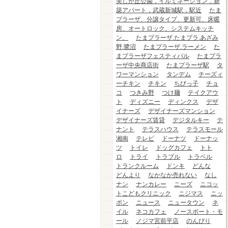
美しが丘公園，イルミネーション，新
築アパート，武蔵新城駅，駅近
たま
プラーザ、分譲タイプ、更新可、床暖
房、オートロック、システムキッチ
ン、
たまプラーザ.たまプラ.あざみ
野.鷺沼
たまプラーザ.ラーメン
た
まプラーザフェスティバル
たまプラ
ーザ中央商店街
たまプラーザ駅
タ
ワーマンション
タンデム
チーズィ
ーチキン
チキン
ちびっ子
チョ
コ
つきみ野
つけ麺
テイクアウ
ト
ディズニー
ディンクス
デザ
イナーズ
デザイナーズマンション
デザイナーズ賃貸
デジタルキー
テ
ナント
テラスハウス
テラスモール
湘南
テレビ
ドーナツ
ドーナッ
ツ
トイレ
ドッグカフェ
トト
ロ
トライ
トラブル
トラベル
トランクルーム
ドンキ
どんな
どんより
なかなか売れない
なし
ナン
ナンカレー
ニーズ
ニコッ
トこどもクリニック
ニジマス
ニッ
ポン
ニュース
ニュータウン
ネ
イル
ネコカフェ
ノースポート・モ
ール
ノジマ宮前平店
のんびり