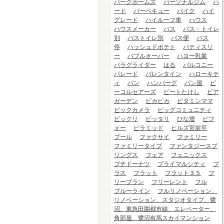
パークホームズ
パーソナルジム
ハ
ード
バーベキュー
バイク
ハイ
グレード
ハイルーフ車
ハウス
ハウスメーカー
バス
バス・トイレ
別
バストイレ別
バス便
バス
停
ハッシュドポテト
パティスリ
ー
バブルオーバー
ハヨー乳業
パラグライダー
はる
バルコニー
パレード
バレンタイン
ハローキテ
ィ
パン
ハンバーグ
パン屋
ビ
ーコルセアーズ
ビートたけし
ビア
ガーデン
ピカピカ
ビタミンママ
ビックカメラ
ビッグコミュニティ
ビックリ
ピッタリ
ひな壇
ビフ
ォー
ピラミッド
ヒルズ宮前平
プール
ファクサイ
ファミリー
ファミリータイプ
ファンタジースプ
リングス
フェア
フェニックス
プチドーナツ
プライマルシティ
プ
ラス
フラット
フラット３５
フ
リープラン
フリーレント
フル
ブルーライン
フルリノベーション、
リノベーション、スタジオタイプ、鷺
沼、東急田園都市線、エレベーター、
角部屋、鷺沼有馬スカイマンション