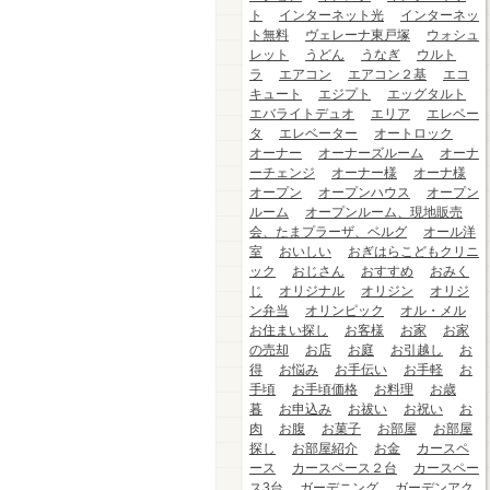
ト
インターネット光
インターネッ
ト無料
ヴェレーナ東戸塚
ウォシュ
レット
うどん
うなぎ
ウルト
ラ
エアコン
エアコン２基
エコ
キュート
エジプト
エッグタルト
エバライトデュオ
エリア
エレベー
タ
エレベーター
オートロック
オーナー
オーナーズルーム
オーナ
ーチェンジ
オーナー様
オーナ様
オープン
オープンハウス
オープン
ルーム
オープンルーム、現地販売
会、たまプラーザ、ベルグ
オール洋
室
おいしい
おぎはらこどもクリニ
ック
おじさん
おすすめ
おみく
じ
オリジナル
オリジン
オリジ
ン弁当
オリンピック
オル・メル
お住まい探し
お客様
お家
お家
の売却
お店
お庭
お引越し
お
得
お悩み
お手伝い
お手軽
お
手頃
お手頃価格
お料理
お歳
暮
お申込み
お祓い
お祝い
お
肉
お腹
お菓子
お部屋
お部屋
探し
お部屋紹介
お金
カースペ
ース
カースペース２台
カースペー
ス3台
ガーデニング
ガーデンアク