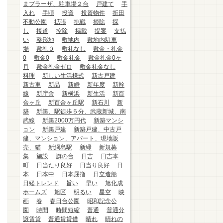
まプラーザ、駐車場２台
戸建て
手
入れ
手頃
投資
投資物件
折田
不動公園
拡張
挑戦
掃除
探
し
接道
控除
掲載
提案
支払
い
整形地
敷地内
敷地内駐車
場
敷礼０
敷礼なし
敷金・礼金
0
敷金0
敷金礼金
敷金礼金0ヶ
月
敷金礼金ゼロ
敷金礼金なし
料理
新しい生活様式
新古戸建
新古車
新品
新婚
新年度
新幹
線
新庁舎
新横浜
新生活
新百
合ヶ丘
新百合ヶ丘駅
新石川
新
築
新築、駅徒歩５分、武蔵新城、南
武線
新築2000万円代
新築マンシ
ョン
新築戸建
新築戸建、中古戸
建、マンション、アパート、現地販
売、猫
新綱島駅
新緑
新規募
集
施設
旗の台
日吉
日吉本
町
日当たり良好
日当り良好
日
本
日本中
日本屈指
日立造船
日経トレンド
旨い
早い
旭化成
ホームズ
旭区
明るい
星空
映
画
春
春日台公園
昭和記念公
園
時間
時間短縮
普通
普通分
譲賃貸
普通賃貸借
晴れ
晴れの