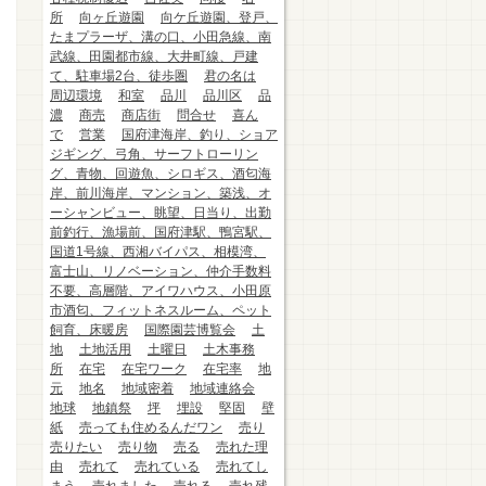
所
向ヶ丘遊園
向ケ丘遊園、登戸、
たまプラーザ、溝の口、小田急線、南
武線、田園都市線、大井町線、戸建
て、駐車場2台、徒歩圏
君の名は
周辺環境
和室
品川
品川区
品
濃
商売
商店街
問合せ
喜ん
で
営業
国府津海岸、釣り、ショア
ジギング、弓角、サーフトローリン
グ、青物、回遊魚、シロギス、酒匂海
岸、前川海岸、マンション、築浅、オ
ーシャンビュー、眺望、日当り、出勤
前釣行、漁場前、国府津駅、鴨宮駅、
国道1号線、西湘バイパス、相模湾、
富士山、リノベーション、仲介手数料
不要、高層階、アイワハウス、小田原
市酒匂、フィットネスルーム、ペット
飼育、床暖房
国際園芸博覧会
土
地
土地活用
土曜日
土木事務
所
在宅
在宅ワーク
在宅率
地
元
地名
地域密着
地域連絡会
地球
地鎮祭
坪
埋設
堅固
壁
紙
売っても住めるんだワン
売り
売りたい
売り物
売る
売れた理
由
売れて
売れている
売れてし