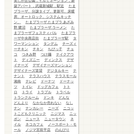
美しが丘公園，イルミネーション，新
築アパート，武蔵新城駅，駅近
たま
プラーザ、分譲タイプ、更新可、床暖
房、オートロック、システムキッチ
ン、
たまプラーザ.たまプラ.あざみ
野.鷺沼
たまプラーザ.ラーメン
た
まプラーザフェスティバル
たまプラ
ーザ中央商店街
たまプラーザ駅
タ
ワーマンション
タンデム
チーズィ
ーチキン
チキン
ちびっ子
チョ
コ
つきみ野
つけ麺
テイクアウ
ト
ディズニー
ディンクス
デザ
イナーズ
デザイナーズマンション
デザイナーズ賃貸
デジタルキー
テ
ナント
テラスハウス
テラスモール
湘南
テレビ
ドーナツ
ドーナッ
ツ
トイレ
ドッグカフェ
トト
ロ
トライ
トラブル
トラベル
トランクルーム
ドンキ
どんな
どんより
なかなか売れない
なし
ナン
ナンカレー
ニーズ
ニコッ
トこどもクリニック
ニジマス
ニッ
ポン
ニュース
ニュータウン
ネ
イル
ネコカフェ
ノースポート・モ
ール
ノジマ宮前平店
のんびり