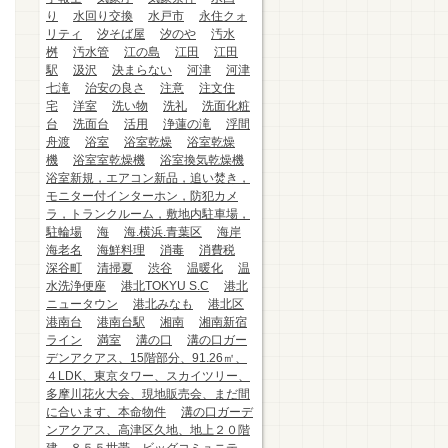
り
水回り交換
水戸市
永住クォ
リティ
汐そば屋
汐のや
汚水
桝
汚水管
江の島
江田
江田
駅
汲沢
決まらない
河津
河津
七滝
治安の良さ
注意
注文住
宅
洋室
洗い物
洗礼
洗面化粧
台
洗面台
活用
浄蓮の滝
浮間
舟渡
浴室
浴室乾燥
浴室乾燥
機
浴室室乾燥機
浴室換気乾燥機
浴室新規，エアコン新品，追い焚き，
モニター付インターホン，防犯カメ
ラ，トランクルーム，敷地内駐車場，
駐輪場
海
海.横浜.青葉区
海岸
海老名
海鮮料理
消毒
消費税
深谷町
清掃夏
渋谷
温暖化
温
水洗浄便座
港北TOKYU S.C
港北
ニュータウン
港北みなも
港北区
港南台
港南台駅
湘南
湘南新宿
ライン
満室
溝の口
溝の口ガー
デンアクアス、15階部分、91.26㎡、
４LDK、東京タワー、スカイツリー、
多摩川花火大会、現地販売会、まだ間
に合います、本命物件
溝の口ガーデ
ンアクアス、高津区久地、地上２０階