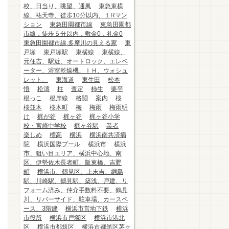
校、日当り、眺望、通風
東急東横
線、祐天寺、徒歩10分以内、１Rマン
ション
東急田園都市線
東急田園都
市線，徒歩５分以内，敷金0，礼金0
東急田園都市線.多摩川の見える家
東
戸塚
東戸塚駅
東横線
東横線、
元住吉、駅近、オートロック、エレベ
ーター、浴室乾燥機、ＩＨ、ウォシュ
レット、
東海道
東生田
松本
悟
松濤
柱
査定
柿生
栗平
根っこ
根岸線
格闘
案内
桜
桜並木
桜木町
梅
梅雨
梅雨明
け
梶が谷
梶ヶ谷
梶ヶ谷小学
校・宮崎中学校
梶ヶ谷駅
業者
楽しめ
標高
横浜
横浜南共済病
院
横浜国際プール
横浜市
横浜
市、狙い目エリア、横浜中心地、南
区、伊勢佐木長者町、阪東橋、吉野
町
横浜市、鶴見区、上末吉、綱島
駅、川崎駅、鶴見駅、築浅、戸建、リ
フォーム済み、仲介手数料不要、鶴見
川、リバーサイド、駐車場、カースペ
ース、3階建
横浜市営地下鉄
横浜
市役所
横浜市戸塚区
横浜市港北
区
横浜市都筑区
横浜市都筑区茅ヶ