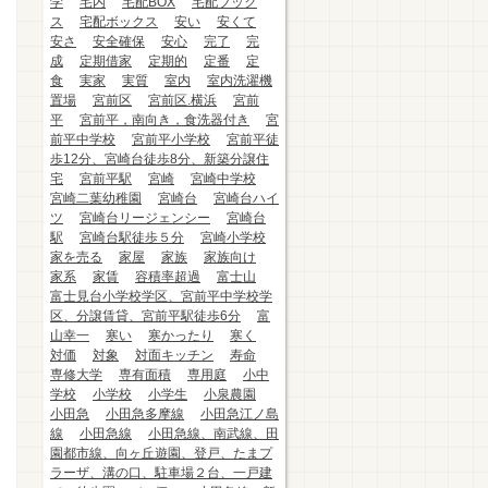
学
宅内
宅配BOX
宅配ブック
ス
宅配ボックス
安い
安くて
安さ
安全確保
安心
完了
完
成
定期借家
定期的
定番
定
食
実家
実質
室内
室内洗濯機
置場
宮前区
宮前区.横浜
宮前
平
宮前平，南向き，食洗器付き
宮
前平中学校
宮前平小学校
宮前平徒
歩12分、宮崎台徒歩8分、新築分譲住
宅
宮前平駅
宮崎
宮崎中学校
宮崎二葉幼稚園
宮崎台
宮崎台ハイ
ツ
宮崎台リージェンシー
宮崎台
駅
宮崎台駅徒歩５分
宮崎小学校
家を売る
家屋
家族
家族向け
家系
家賃
容積率超過
富士山
富士見台小学校学区、宮前平中学校学
区、分譲賃貸、宮前平駅徒歩6分
富
山幸一
寒い
寒かったり
寒く
対価
対象
対面キッチン
寿命
専修大学
専有面積
専用庭
小中
学校
小学校
小学生
小泉農園
小田急
小田急多摩線
小田急江ノ島
線
小田急線
小田急線、南武線、田
園都市線、向ヶ丘遊園、登戸、たまプ
ラーザ、溝の口、駐車場２台、一戸建