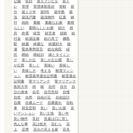
公園
笑顔
第５フジビル
筋ト
レ
管理
管理体制良好
管轄
節
分
築１０年
築9年
築年数
築
浅
築浅戸建
築浅物件
紅葉
納
付
純粋
素敵
素敵なお家
素晴
らしい
素晴らしいお家
紹介
終
息
終電
経営
経営者
経験
給
付金
給湯設備
絵の具で
綱島
駅
綺麗
綺麗な
綺麗好き
綾
瀬
緊急事態宣言
総合病院
緑
区
締結
締結日
縁とタイミン
グ
美しが丘
美しが丘公園
美し
が丘西
美しく
美味い
美味し
い
美味しさ
考える
耐震マンシ
ョン
耐震基準適合証明書
耐震適合
証明書
聖マリアンナ
聖マリアンナ
医科大学
肉
能
自作
自分
自
分の身体
自宅
自宅売却
自慢
自炊
自然
自由が丘
自由設計
自粛
自粛ムード
自粛疲れ
自転
車
與安宏和
良い
良いお家
良
いマンション
良い土地
良い年
良い物件
良好
良薬は口に苦し
色んな事
花は桜木
花むら
花
上
花博
花火の見える家
花見