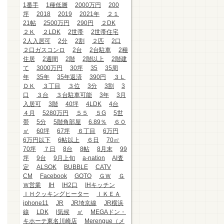
1番手
1種低層
2000万円
200
坪
2018
2019
2021年
２１
21帖
2500万円
290円
２DK
２Ｋ
２LDK
2世帯
2世帯住宅
2人入居可
2分
2割
２匹
2口
２口ガスコンロ
2台
2台駐車
2種
住居
2週間
2階
2階以上
2階建
て
3000万円
30坪
35
35周
年
35年
35年返済
390円
３Ｌ
ＤＫ
３丁目
３位
3分
3割
3
口
３台
３台駐車可能
3年
3月
入居可
3階
40坪
4LDK
4台
４月
5280万円
５５
５G
5世
帯
5分
5階角部屋
6.89％
６０
㎡
60坪
67坪
６丁目
6万円
6万円以下
6帖以上
６日
70㎡
70坪
７日
8台
8帖
8月末
99
坪
9台
9月上旬
a-nation
AI査
定
ALSOK
BUBBLE
CATV
CM
Facebook
GOTO
ＧＷ
Ｇ
Ｗ営業
IH
IH2口
IHキッチン
ＩＨクッキングヒーター
ＩＫＥＡ
iphone11
JR
JR埼京線
JR横浜
線
LDK
l気候
㎡
MEGAドン・
キホーテ東名川崎店
Merengue（メ