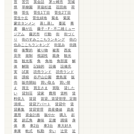
苔
苦労
英会話
茅ヶ崎市
茨城
県
草柳園
草薙杉道
荏田南
荷
物
菅生
菅生1丁目
菅生2丁目
菅生ケ丘
菅生緑地
菊名
菊菜
蒙古タンメン
蒸し蒸し
蔓延
蕎
麦
藤が丘
藤子・F・不二雄ミュー
ジアム
藤沢市
行動
街
街づく
り
街のすみここちランキング
街の
住みここちランキング
街並み
街路
樹
衝撃的
被り物
被害
西友
見学
規制
視認性
親身
観光
地
観光客
角
角地
角部屋
解
体
解除
記録的
設備
設備充
実
試算
読売ランド
読売ランド
前
課税
谷戸山公園
豊島屋
販
売
販売開始
買い取る
買い替
え
買主
買主さま
買取
貸した
い
貸別荘
貸家
費用
賃料
賃
料収入
賃貸
賃貸、賃貸管理、定期
清掃、
賃貸アパート
賃貸中
賃
貸募集
賃貸管理
資産価値
資産
運用
資金計画
賑やか
購入
起
業
超広角
趣味
足腰
踊場
身
体
車
車2台
車3台
車大好き
車庫
軟式
転勤
辛い
辻堂
近