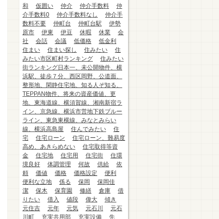
和
仮囲い
仲介
仲介手数料
仲
介手数料0
仲介手数料なし
仲介手
数料不要
仲町台
仲町台駅
伊勢
原市
伊東
伊豆
休暇
休業
会
社
会話
会議
低価格
低金利
住まい
住まい探し
住みたい
住
みたい市区町村ランキング
住みたい
街ランキング日本一、未公開物件、横
浜駅、徒歩７分、西区岡野、公道面、
整形地、閑静住宅地、知る人ぞ知る、
TEPPAN物件、将来の資産価値、更
地、東海道線、横須賀線、湘南新宿ラ
イン、京急線、横浜市営地下鉄ブルー
ライン、東急東横線、みなとみらい
線、横浜高島屋
住んでみたい
住
宅
住宅ローン
住宅ローン、難易度
高め、あきらめない
住宅取得等資
金
住宅地
住宅用
住宅街
住環
境良好
体調管理
何故
供給
依
頼
価値
価格
価格設定
便利
便利な立地
係る
保岡
保岡佳
潔
保木
保育園
修繕
倉庫
借
りたい
借入
値段
偉大
傾き
元住吉
元年
元気
元石川
元石
川町
充実共用部
充実設備
先