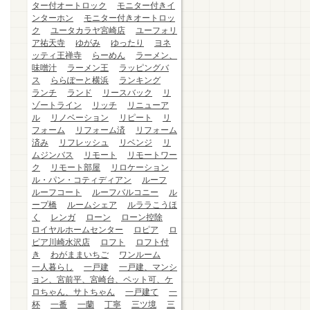
ター付オートロック
モニター付きイ
ンターホン
モニター付きオートロッ
ク
ユータカラヤ宮崎店
ユーフォリ
ア祐天寺
ゆがみ
ゆったり
ヨネ
ッティ王禅寺
らーめん
ラーメン、
味噌汁
ラーメン王
ラッピングバ
ス
ららぽーと横浜
ランキング
ランチ
ランド
リースバック
リ
ゾートライン
リッチ
リニューア
ル
リノベーション
リピート
リ
フォーム
リフォーム済
リフォーム
済み
リフレッシュ
リベンジ
リ
ムジンバス
リモート
リモートワー
ク
リモート部屋
リロケーション
ル・パン・コティディアン
ルーフ
ルーフコート
ルーフバルコニー
ル
ープ橋
ルームシェア
ルララこうほ
く
レンガ
ローン
ローン控除
ロイヤルホームセンター
ロピア
ロ
ピア川崎水沢店
ロフト
ロフト付
き
わがままいちご
ワンルーム
一人暮らし
一戸建
一戸建、マンシ
ョン、宮前平、宮崎台、ペット可、ケ
ロちゃん、サトちゃん
一戸建て
一
杯
一番
一蘭
丁寧
三ツ境
三