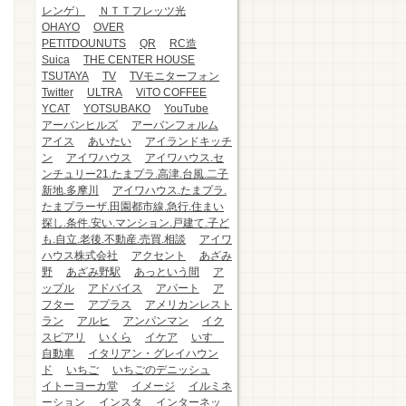
レンゲ）
ＮＴＴフレッツ光
OHAYO
OVER
PETITDOUNUTS
QR
RC造
Suica
THE CENTER HOUSE
TSUTAYA
TV
TVモニターフォン
Twitter
ULTRA
ViTO COFFEE
YCAT
YOTSUBAKO
YouTube
アーバンヒルズ
アーバンフォルム
アイス
あいたい
アイランドキッチ
ン
アイワハウス
アイワハウス.セ
ンチュリー21.たまプラ.高津.台風.二子
新地.多摩川
アイワハウス.たまプラ.
たまプラーザ.田園都市線.急行.住まい
探し.条件.安い.マンション.戸建て.子ど
も.自立.老後.不動産.売買.相談
アイワ
ハウス株式会社
アクセント
あざみ
野
あざみ野駅
あっという間
ア
ップル
アドバイス
アパート
ア
フター
アプラス
アメリカンレスト
ラン
アルヒ
アンパンマン
イク
スピアリ
いくら
イケア
いすゞ
自動車
イタリアン・グレイハウン
ド
いちご
いちごのデニッシュ
イトーヨーカ堂
イメージ
イルミネ
ーション
インスタ
インターネッ