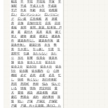
幅員
平
平坦
平坦地
平塚
平
塚駅
平成
平成３１年
平成築
平戸
年末
年齢
幸区
幼稚園
広い
広いマンション
広いリビン
グ
広い庭
広告掲載
床
床暖
房
店舗
店舗付住宅
店長
店頭
看板
座間
座間、新築、駐車場、戸
建
庭
庭付き
延床
延長
建て
替え
建物
建築
建築士
建築条
件
建築条件なし
建築条件無
建
築条件無し
建築計画
弁当
弊
害
引き渡し
引っ越し
引渡
引
渡即可
引越
当たらない
当た
り
当社
影響
役員会
後楽本
舗
徒歩
徒歩１０分
徒歩1分
徒歩２分
徒歩3分
徒歩４分
徒歩
5分
徒歩圏
徒歩圏内
心
心肺
機能
必ず
必死
必要
必見
忙
し
快晴
怖くない
急行停車駅
恩田
恩田町
悠樹
悩み
悩んで
いる
情報
情熱
想定利回
愛
犬
愛猫
感染
感染者数
感謝
慶応
懇親会
成約
成約事例
我
慢
戦い
戸塚
戸塚区
戸塚駅
戸建
戸建、向ヶ丘遊園、溝の口、た