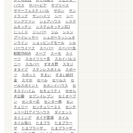
さくらんぼ
さくら祭り
ザセンター
ハウス
サバービア
サブリース
サマーフェスティバル
サロン
サン
ドラッグ
サンハイツ
シー
シー
リングファン
シェアハウス
システ
ムキッチン
システムキッチン3口
じっくり
ジッパー
ジム
シャン
プードレッサー
シュガーラッシュオ
ンライン
ショッピングモール
シル
バーウイーク
スーパー
スーパー生
鮮館TAIGA
スープ
スーモ
スイ
ーツ
スカイツリー見
スカイバルコ
ニー
スカパー
すすき野
スタジ
オタイプ
ステンレスボトル
スポー
ツ
スポット
すまい
すまい給付
金
スマホ
セール
セールス
セ
ールスポイント
セカンドハウス
セ
キスイハイム
セキュリティ
せせら
ぎ公園
セブンイレブン
セミオープ
ン
センター北
センター南
セン
チュリー
センチュリー２１
センチ
ュリー21アイワハウス
ダイエット
タイミング
タイヤ置場
タイル
タイル張り
たまプラ
たまプラー
ザ
たまプラーザ，
たまプラーザ，