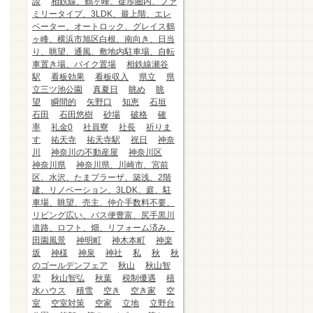
談
相鉄線、鶴ヶ峰、徒歩圏内、ファ
ミリータイプ、3LDK、最上階、エレ
ベーター、オートロック、グレイス鶴
ヶ峰、横浜市旭区白根、南向き、日当
り、眺望、通風、敷地内駐車場、自転
車置き場、バイク置場
相鉄線瀬谷
駅
看板効果
看板収入
県立
県
立三ツ池公園
真夏日
眺め
眺
望
瞬間的
矢野口
知恵
石垣
石田
石田悠樹
砂場
破格
確
率
礼金0
社員寮
社長
祈りま
す
祐天寺
祐天寺駅
祝日
神奈
川
神奈川の不動産屋
神奈川区
神奈川県
神奈川県、川崎市、宮前
区、水沢、たまプラーザ、築浅、2階
建、リノベーション、3LDK、庭、駐
車場、眺望、売主、仲介手数料不要、
リビング広い、バス便豊富、尻手黒川
道路、ロフト、畑、リフォーム済み、
田園風景
神明町
神木本町
神楽
坂
神様
神泉
神社
私
秋
秋
のゴールデンフェア
秋山
秋山智
宏
秋山智弘
秋葉
税制優遇
積
水ハウス
積雪
空き
空き家
空
室
空室対策
空家
立地
立野台