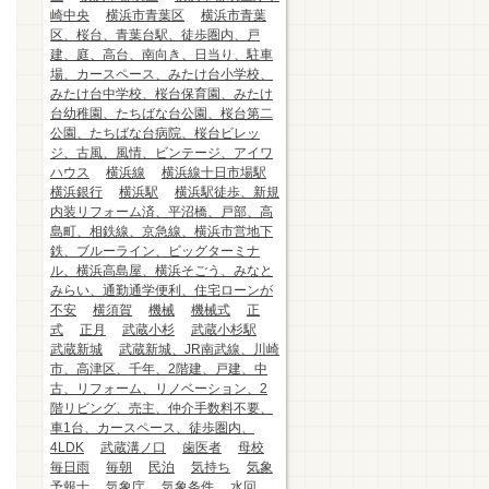
崎中央
横浜市青葉区
横浜市青葉
区、桜台、青葉台駅、徒歩圏内、戸
建、庭、高台、南向き、日当り、駐車
場、カースペース、みたけ台小学校、
みたけ台中学校、桜台保育園、みたけ
台幼稚園、たちばな台公園、桜台第二
公園、たちばな台病院、桜台ビレッ
ジ、古風、風情、ビンテージ、アイワ
ハウス
横浜線
横浜線十日市場駅
横浜銀行
横浜駅
横浜駅徒歩、新規
内装リフォーム済、平沼橋、戸部、高
島町、相鉄線、京急線、横浜市営地下
鉄、ブルーライン、ビッグターミナ
ル、横浜高島屋、横浜そごう、みなと
みらい、通勤通学便利、住宅ローンが
不安
横須賀
機械
機械式
正
式
正月
武蔵小杉
武蔵小杉駅
武蔵新城
武蔵新城、JR南武線、川崎
市、高津区、千年、2階建、戸建、中
古、リフォーム、リノベーション、2
階リビング、売主、仲介手数料不要、
車1台、カースペース、徒歩圏内、
4LDK
武蔵溝ノ口
歯医者
母校
毎日雨
毎朝
民泊
気持ち
気象
予報士
気象庁
気象条件
水回