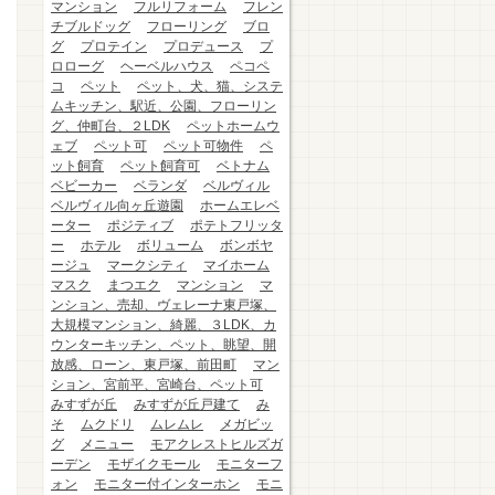
マンション
フルリフォーム
フレン
チブルドッグ
フローリング
ブロ
グ
プロテイン
プロデュース
プ
ロローグ
ヘーベルハウス
ペコペ
コ
ペット
ペット、犬、猫、システ
ムキッチン、駅近、公園、フローリン
グ、仲町台、２LDK
ペットホームウ
ェブ
ペット可
ペット可物件
ペ
ット飼育
ペット飼育可
ベトナム
ベビーカー
ベランダ
ベルヴィル
ベルヴィル向ヶ丘遊園
ホームエレベ
ーター
ポジティブ
ポテトフリッタ
ー
ホテル
ボリューム
ボンボヤ
ージュ
マークシティ
マイホーム
マスク
まつエク
マンション
マ
ンション、売却、ヴェレーナ東戸塚、
大規模マンション、綺麗、３LDK、カ
ウンターキッチン、ペット、眺望、開
放感、ローン、東戸塚、前田町
マン
ション、宮前平、宮崎台、ペット可
みすずが丘
みすずが丘戸建て
み
そ
ムクドリ
ムレムレ
メガビッ
グ
メニュー
モアクレストヒルズガ
ーデン
モザイクモール
モニターフ
ォン
モニター付インターホン
モニ