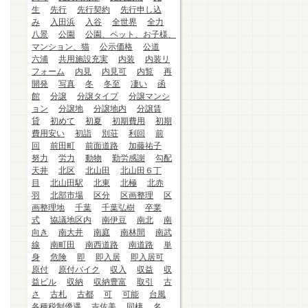
生
先行
先行契約
先行申し込
み
入田浜
入谷
全世界
全力
八景
公園
公園、ペット、お子様、
マンション、猫
公示価格
公道
六浦
共用施設充実
内装
内装リ
フォーム
内見
内見可
内覧
再
開発
写真
冬
冬至
凄い
函
館
分譲
分譲タイプ
分譲マンシ
ョン
分譲地
分譲地内
分譲賃
貸
初めて
初夏
初期費用
初期
費用安い
初詣
別荘
利回
前
回
前田町
前面道路
加藤祐子
努力
労力
動物
勤労感謝
勾配
天井
北区
北山田
北山田６丁
目
北山田駅
北東
北極
北赤
羽
北部市場
区分
区画整理
区
画整理地
千葉
千葉弘樹
卒業
式
協議地区内
南伊豆
南北
南
向き
南大井
南庭
南林間
南武
線
南町田
南西道路
南道路
単
身
危険
即
即入居
即入居可
原付
原付バイク
収入
収益
収
益ビル
収納
収納豊富
取引
古
さ
古札
古都
可
可能
台風
各種税制優遇
吉佐美
同棲
名