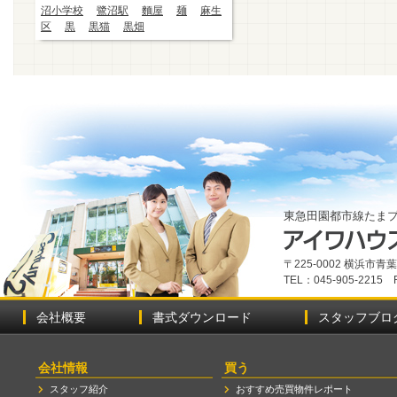
沼小学校
鷺沼駅
麵屋
麺
麻生
区
黒
黒猫
黒畑
東急田園都市線たま
〒225-0002 横浜市
TEL：045-905-2215 
会社概要
書式ダウンロード
スタッフブロ
会社情報
買う
スタッフ紹介
おすすめ売買物件レポート