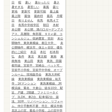
日
暇
暑い
暑かったり
暑さ
暑すぎる
暑苦しい
暴風
曇り
更地
更新可
更新可能
最上級
最上階
最強
最終枡
最高
月曜
日
有りません
有馬
有馬４丁
目
有馬中学校学区
朝日
木材
未公開
未公開、溝の口ガーデンアク
アス、高層階、角部屋、９０㎡超、コ
ンシェルジュ、収納豊富、笑顔
未公
開物件、東急東横線、都立大学、
未
公開物件、横浜市、保土ヶ谷区、優先
的にご紹介
本店
本社
杉本和
弘
条件
東京
東京都
東南
東
南角地
東山田
東急
東急、田園
都市線、宮前平、宮崎台、ペット可、
宮前平小学校、宮前平中学校、オープ
ンルーム、現地販売会
東急大井町
線
東急東横線
東急東横線，祐天
寺，1Kマンション
東急東横線、JR
横浜線、菊名、大倉山、徒歩10分、駅
近、戸建、2階建、ファミリータイ
プ、3LDK、車2台、駐車場2台、築
浅、30坪、リノベーション、リフォー
ム、仲介手数料不要、売主、横浜市鶴
見区上の宮、菊名小学校、上の宮中学