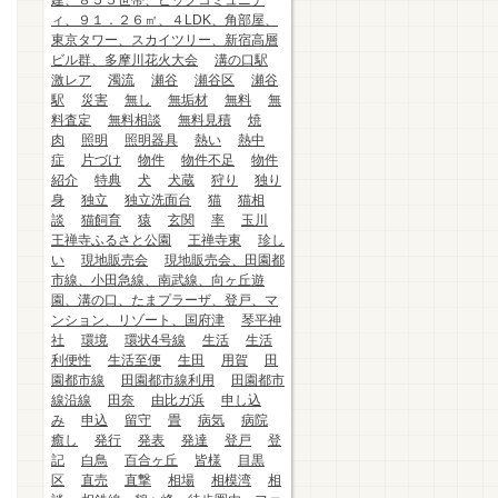
建、８５５世帯、ビッグコミュニテ
ィ、９１．２６㎡、４LDK、角部屋、
東京タワー、スカイツリー、新宿高層
ビル群、多摩川花火大会
溝の口駅
激レア
濁流
瀬谷
瀬谷区
瀬谷
駅
災害
無し
無垢材
無料
無
料査定
無料相談
無料見積
焼
肉
照明
照明器具
熱い
熱中
症
片づけ
物件
物件不足
物件
紹介
特典
犬
犬蔵
狩り
独り
身
独立
独立洗面台
猫
猫相
談
猫飼育
猿
玄関
率
玉川
王禅寺ふるさと公園
王禅寺東
珍し
い
現地販売会
現地販売会、田園都
市線、小田急線、南武線、向ヶ丘遊
園、溝の口、たまプラーザ、登戸、マ
ンション、リゾート、国府津
琴平神
社
環境
環状4号線
生活
生活
利便性
生活至便
生田
用賀
田
園都市線
田園都市線利用
田園都市
線沿線
田奈
由比ガ浜
申し込
み
申込
留守
畳
病気
病院
癒し
発行
発表
発達
登戸
登
記
白鳥
百合ヶ丘
皆様
目黒
区
直売
直撃
相場
相模湾
相