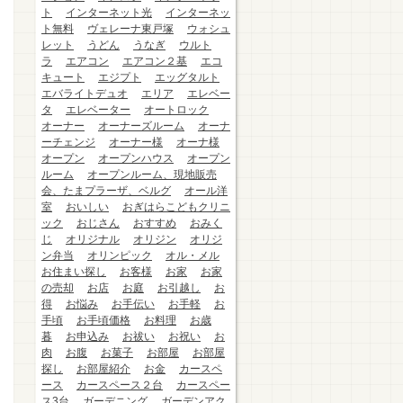
ト
インターネット光
インターネッ
ト無料
ヴェレーナ東戸塚
ウォシュ
レット
うどん
うなぎ
ウルト
ラ
エアコン
エアコン２基
エコ
キュート
エジプト
エッグタルト
エバライトデュオ
エリア
エレベー
タ
エレベーター
オートロック
オーナー
オーナーズルーム
オーナ
ーチェンジ
オーナー様
オーナ様
オープン
オープンハウス
オープン
ルーム
オープンルーム、現地販売
会、たまプラーザ、ベルグ
オール洋
室
おいしい
おぎはらこどもクリニ
ック
おじさん
おすすめ
おみく
じ
オリジナル
オリジン
オリジ
ン弁当
オリンピック
オル・メル
お住まい探し
お客様
お家
お家
の売却
お店
お庭
お引越し
お
得
お悩み
お手伝い
お手軽
お
手頃
お手頃価格
お料理
お歳
暮
お申込み
お祓い
お祝い
お
肉
お腹
お菓子
お部屋
お部屋
探し
お部屋紹介
お金
カースペ
ース
カースペース２台
カースペー
ス3台
ガーデニング
ガーデンアク