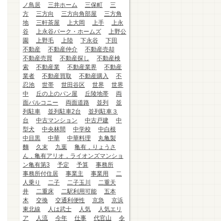
ノ鳥居
三井ホーム
三保町
三
方
三方向
三方向角部屋
三方角
地
三軒茶屋
上大岡
上手
上永
谷
上永谷パーク・ホームズ
上野公
園
上野毛
上陸
下永谷
下田
不動産
不動産仲介
不動産売却
不動産売買
不動産探し
不動産検
索
不動産業
不動産業界
不動産
業者
不動産買取
不動産購入
不
忍池
世帯
世田谷区
世界
世界
中
丘の上のパン屋
丘陵地帯
両
面バルコニー
両面道路
並列
並
列駐車
並列駐車2台
並列駐車３
台
中古マンション
中古戸建
中
型犬
中央林間
中学校
中白根
中目黒
中華
中華料理
丸亀製
麵
久末
九葉
亀有，りょうさ
ん，亀有アリオ，ライオンズマンショ
ン亀有第3
予定
予算
事務所
事務所付住居
事業主
事業用
二
人乗り
二子
二子玉川
二重天
井
二重床
二駅利用可能
五本
木
交換
交通利便性
京急
京浜
東北線
人は武士
人気
人気エリ
ア
人流
今年
仕事
代官山
令