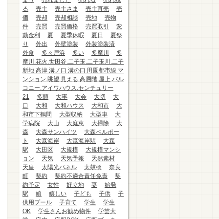
まう
売れました
売れる
売れ残
る
売主
売主さま
売主直売
売
価
売却
売却相談
売地
売物
件
売買
売買価格
売買取引
変
動金利
夏
夏季休暇
夏日
夏祭
り
外出
外壁塗装
外装塗装済
外食
多々戸浜
多い
多摩川
多
摩川.花火.世田谷.二子玉.二子玉川.二子
新地.高津.溝ノ口.溝の口.田園都市線.マ
ンション.眺望.見える.高層階.屋上.バル
コニー.アイワハウス.センチュリー
21
多頭
大事
大会
大切
大
口
大和
大和ハウス
大和市
大
和市下鶴間
大型収納
大型車
大
学病院
大山
大庭恵
大掃除
大
森
大森サンハイツ
大森ベルポー
ト
大森海岸
大森海岸駅
大森
駅
大田区
大規模
大規模マンシ
ョン
天気
天気予報
天然素材
天皇
太陽光パネル
太鼓橋
奈良
町
契約
契約不適合責任免責
契
約予定
女性
好立地
妻
始発
駅
娘
嬉しい
子ども
子供
子
供用プール
子育て
学生
学生
OK
学生さんお勧め物件
学芸大