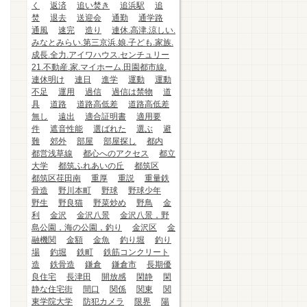
く
返済
追い焚き
追浜駅
追
焚
退去
送迎会
通勤
通学路
通風
速完
造り
連休.高津.涼しい.
みなとみらい.第三京浜.娘.子ども.家族.
成長.全力.アイワハウス.センチュリー
21.不動産.家.マイホーム.田園都市線.
連休明け
連日
進学
運動
運動
不足
運用
過信
過信は禁物
道
具
道路
道路高低差
道路高低差
無し
遠出
適合証明書
適用要
件
遮音性能
選ばれた
選ぶ
避
難
郊外
部屋
部屋探し
都内
都営浅草線
都心へのアクセス
都立
大学
都筑ふれあいの丘
都筑区
都筑区荏田南
重厚
重説
重量鉄
骨造
野川本町
野球
野球少年
野生
野良猫
野菜炒め
野鳥
金
利
金沢
金沢八景
金沢八景，野
島公園，海の公園，釣り
金沢区
金
融機関
金額
金魚
釣り堀
釣り
場
釣堀
鉄町
鉄筋コンクリート
造
鉄骨造
鎌倉
鎌倉市
長期優
良住宅
長津田
開放感
閑静
閑
静な住宅街
間口
関係
関東
関
東学院大学
防犯カメラ
限界
陽