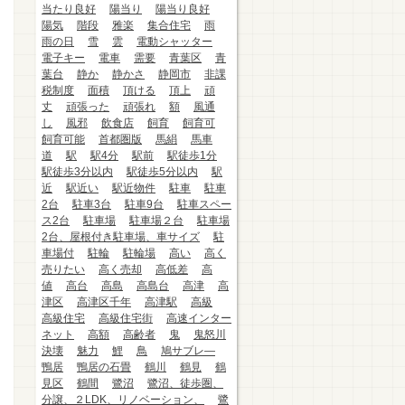
当たり良好
陽当り
陽当り良好
陽気
階段
雅楽
集合住宅
雨
雨の日
雪
雲
電動シャッター
電子キー
電車
需要
青葉区
青
葉台
静か
静かさ
静岡市
非課
税制度
面積
頂ける
頂上
頑
丈
頑張った
頑張れ
額
風通
し
風邪
飲食店
飼育
飼育可
飼育可能
首都圏版
馬絹
馬車
道
駅
駅4分
駅前
駅徒歩1分
駅徒歩3分以内
駅徒歩5分以内
駅
近
駅近い
駅近物件
駐車
駐車
2台
駐車3台
駐車9台
駐車スペー
ス2台
駐車場
駐車場２台
駐車場
2台、屋根付き駐車場、車サイズ
駐
車場付
駐輪
駐輪場
高い
高く
売りたい
高く売却
高低差
高
値
高台
高島
高島台
高津
高
津区
高津区千年
高津駅
高級
高級住宅
高級住宅街
高速インター
ネット
高額
高齢者
鬼
鬼怒川
決壊
魅力
鯉
鳥
鳩サブレ―
鴨居
鴨居の石畳
鶴川
鶴見
鶴
見区
鶴間
鷺沼
鷺沼、徒歩圏、
分譲、２LDK、リノベーション、
鷺