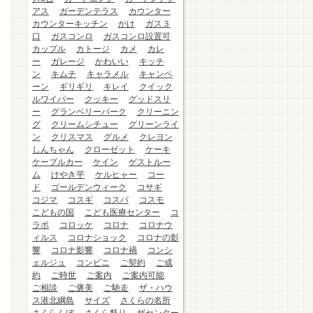
アス
ガーデンテラス
カウンター
カウンターキッチン
かけ
ガス３
口
ガスコンロ
ガスコンロ設置可
カップル
カトージ
カメ
カレ
ー
ガレージ
かわいい
キッチ
ン
キムチ
キャラメル
キャンペ
ーン
ギリギリ
キレイ
クイック
ルワイパー
クッキー
グッドスリ
ー
グランベリーパーク
クリーニン
グ
クリームシチュー
グリーンライ
ン
クリスマス
グルメ
クレヨン
しんちゃん
クローゼット
ケーキ
ケーブルカー
ケイン
ゲストルー
ム
けやき平
ケルヒャー
コー
ド
ゴールデンウィーク
コサギ
コジマ
コスギ
コスパ
コスモ
こどもの国
こども医療センター
コ
ラボ
コロッケ
コロナ
コロナウ
ィルス
コロナショック
コロナの影
響
コロナ影響
コロナ禍
コンシ
ェルジュ
コンビニ
ご契約
ご成
約
ご時世
ご案内
ご案内可能
ご相談
ご褒美
ご馳走
ザ・ハウ
ス港北綱島
サイズ
さくらの名所