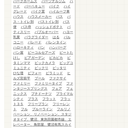
パークホームズ
パーソナルジム
ハ
ード
バーベキュー
バイク
ハイ
グレード
バイク置
ハイルーフ車
ハウス
ハウスメーカー
バス
バ
ス・トイレ別
バストイレ別
バス
便
バス停
ハッシュドポテト
パ
ティスリー
バブルオーバー
ハヨー
乳業
パラグライダー
はる
バル
コニー
パレード
バレンタイン
ハローキティ
パン
ハンバーグ
パン屋
ビーコルセアーズ
ビートた
けし
ビアガーデン
ピカピカ
ビ
タミンママ
ビックカメラ
ビッグコ
ミュニティ
ビックリ
ピッタリ
ひな壇
ビフォー
ピラミッド
ヒ
ルズ宮前平
プール
ファクサイ
ファミリー
ファミリータイプ
ファ
ンタジースプリングス
フェア
フェ
ニックス
プチドーナツ
プライマル
シティ
プラス
フラット
フラッ
ト３５
フリープラン
フリーレン
ト
フル
ブルーライン
フルリノ
ベーション、リノベーション、スタジ
オタイプ、鷺沼、東急田園都市線、エ
レベーター、角部屋、鷺沼有馬スカイ