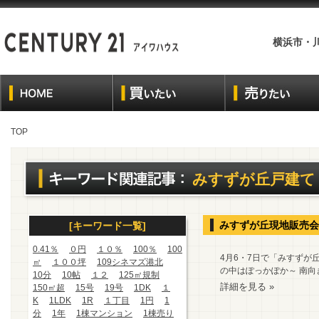
横浜市・
TOP
みすずが丘戸建て
みすずが丘現地販売会
[キーワード一覧]
0.41％
０円
１０％
100％
100
4月6・7日で「みすずが
㎡
１００坪
109シネマズ港北
の中はぽっかぽか～ 南向
10分
10帖
１２
125㎡規制
詳細を見る »
150㎡超
15号
19号
1DK
１
K
1LDK
1R
１丁目
1円
1
分
1年
1棟マンション
1棟売り