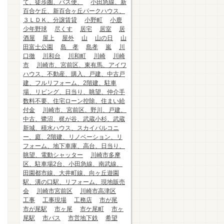
て、徒歩圏、バス便、
小田急線、新
百合ケ丘、新百合ヶ丘パークハウス、
３ＬＤＫ、分譲賃貸
小野町
小鹿
少年野球
尽くす
居宅
居室
居
酒屋
屋上
屋外
山
山の日
山
田富士公園
島 孝
島孝
嵐
川
口徹
川和台
川和町
川崎
川崎
市
川崎市、宮前区、東有馬、アイワ
ハウス、不動産、購入、戸建、中古戸
建、フルリフォーム、2階建、駐車
場、リビング、日当り、眺望、仲介手
数料不要、住宅ローン控除、住まい給
付金
川崎市、宮前区、野川、戸建、
中古、鷺沼、梶が谷、武蔵小杉、武蔵
新城、積水ハウス、スカイバルコニ
ー、庭、2階建、リノベーション、リ
フォーム、地下車庫、高台、日当り、
眺望、電動シャッター
川崎市多摩
区、駐車場2台、小田急線、南武線、
田園都市線、大井町線、向ヶ丘遊園
駅、溝の口駅、リフォーム、現地販売
会
川崎市宮前区
川崎市高津区
工事
工事現場
工務店
市が尾
市が尾駅
市ヶ尾
市ケ尾町
市ヶ
尾駅
市バス
市営地下鉄
希望