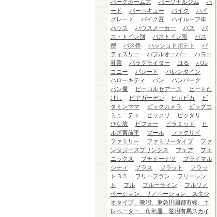
パークホームズ
パーソナルジム
ハ
ード
バーベキュー
バイク
ハイ
グレード
バイク置
ハイルーフ車
ハウス
ハウスメーカー
バス
バ
ス・トイレ別
バストイレ別
バス
便
バス停
ハッシュドポテト
パ
ティスリー
バブルオーバー
ハヨー
乳業
パラグライダー
はる
バル
コニー
パレード
バレンタイン
ハローキティ
パン
ハンバーグ
パン屋
ビーコルセアーズ
ビートた
けし
ビアガーデン
ピカピカ
ビ
タミンママ
ビックカメラ
ビッグコ
ミュニティ
ビックリ
ピッタリ
ひな壇
ビフォー
ピラミッド
ヒ
ルズ宮前平
プール
ファクサイ
ファミリー
ファミリータイプ
ファ
ンタジースプリングス
フェア
フェ
ニックス
プチドーナツ
プライマル
シティ
プラス
フラット
フラッ
ト３５
フリープラン
フリーレン
ト
フル
ブルーライン
フルリノ
ベーション、リノベーション、スタジ
オタイプ、鷺沼、東急田園都市線、エ
レベーター、角部屋、鷺沼有馬スカイ