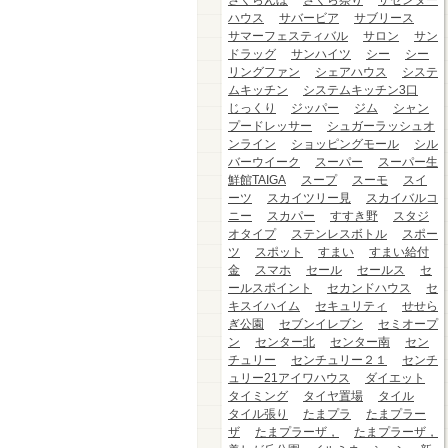
さくらんぼ
さくら祭り
ザセンター
ハウス
サバービア
サブリース
サマーフェスティバル
サロン
サン
ドラッグ
サンハイツ
シー
シー
リングファン
シェアハウス
システ
ムキッチン
システムキッチン3口
じっくり
ジッパー
ジム
シャン
プードレッサー
シュガーラッシュオ
ンライン
ショッピングモール
シル
バーウイーク
スーパー
スーパー生
鮮館TAIGA
スープ
スーモ
スイ
ーツ
スカイツリー見
スカイバルコ
ニー
スカパー
すすき野
スタジ
オタイプ
ステンレスボトル
スポー
ツ
スポット
すまい
すまい給付
金
スマホ
セール
セールス
セ
ールスポイント
セカンドハウス
セ
キスイハイム
セキュリティ
せせら
ぎ公園
セブンイレブン
セミオープ
ン
センター北
センター南
セン
チュリー
センチュリー２１
センチ
ュリー21アイワハウス
ダイエット
タイミング
タイヤ置場
タイル
タイル張り
たまプラ
たまプラー
ザ
たまプラーザ，
たまプラーザ，