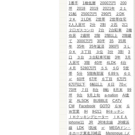
1番手
1種低層
2000万円
200
坪
2018
2019
2021年
２１
21帖
2500万円
290円
２DK
２Ｋ
２LDK
2世帯
2世帯住宅
2人入居可
2分
2割
２匹
2口
２口ガスコンロ
2台
2台駐車
2種
住居
2週間
2階
2階以上
2階建
て
3000万円
30坪
35
35周
年
35年
35年返済
390円
３Ｌ
ＤＫ
３丁目
３位
3分
3割
3
口
３台
３台駐車可能
3年
3月
入居可
3階
40坪
4LDK
4台
４月
5280万円
５５
５G
5世
帯
5分
5階角部屋
6.89％
６０
㎡
60坪
67坪
６丁目
6万円
6万円以下
6帖以上
６日
70㎡
70坪
７日
8台
8帖
8月末
99
坪
9台
9月上旬
a-nation
AI査
定
ALSOK
BUBBLE
CATV
CM
Facebook
GOTO
ＧＷ
Ｇ
Ｗ営業
IH
IH2口
IHキッチン
ＩＨクッキングヒーター
ＩＫＥＡ
iphone11
JR
JR埼京線
JR横浜
線
LDK
l気候
㎡
MEGAドン・
キホーテ東名川崎店
Merengue（メ