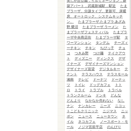
美しが丘公園，イルミネーション，新
築アパート，武蔵新城駅，駅近
たま
プラーザ、分譲タイプ、更新可、床暖
房、オートロック、システムキッチ
ン、
たまプラーザ.たまプラ.あざみ
野.鷺沼
たまプラーザ.ラーメン
た
まプラーザフェスティバル
たまプラ
ーザ中央商店街
たまプラーザ駅
タ
ワーマンション
タンデム
チーズィ
ーチキン
チキン
ちびっ子
チョ
コ
つきみ野
つけ麺
テイクアウ
ト
ディズニー
ディンクス
デザ
イナーズ
デザイナーズマンション
デザイナーズ賃貸
デジタルキー
テ
ナント
テラスハウス
テラスモール
湘南
テレビ
ドーナツ
ドーナッ
ツ
トイレ
ドッグカフェ
トト
ロ
トライ
トラブル
トラベル
トランクルーム
ドンキ
どんな
どんより
なかなか売れない
なし
ナン
ナンカレー
ニーズ
ニコッ
トこどもクリニック
ニジマス
ニッ
ポン
ニュース
ニュータウン
ネ
イル
ネコカフェ
ノースポート・モ
ール
ノジマ宮前平店
のんびり