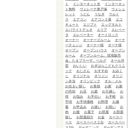
ト
インターネット光
インターネッ
ト無料
ヴェレーナ東戸塚
ウォシュ
レット
うどん
うなぎ
ウルト
ラ
エアコン
エアコン２基
エコ
キュート
エジプト
エッグタルト
エバライトデュオ
エリア
エレベー
タ
エレベーター
オートロック
オーナー
オーナーズルーム
オーナ
ーチェンジ
オーナー様
オーナ様
オープン
オープンハウス
オープン
ルーム
オープンルーム、現地販売
会、たまプラーザ、ベルグ
オール洋
室
おいしい
おぎはらこどもクリニ
ック
おじさん
おすすめ
おみく
じ
オリジナル
オリジン
オリジ
ン弁当
オリンピック
オル・メル
お住まい探し
お客様
お家
お家
の売却
お店
お庭
お引越し
お
得
お悩み
お手伝い
お手軽
お
手頃
お手頃価格
お料理
お歳
暮
お申込み
お祓い
お祝い
お
肉
お腹
お菓子
お部屋
お部屋
探し
お部屋紹介
お金
カースペ
ース
カースペース２台
カースペー
ス3台
ガーデニング
ガーデンアク