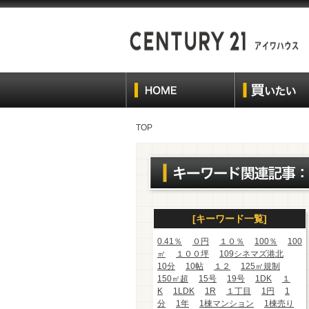
TOP
[キーワード一覧]
0.41％
０円
１０％
100％
100
㎡
１００坪
109シネマズ港北
10分
10帖
１２
125㎡規制
150㎡超
15号
19号
1DK
１
K
1LDK
1R
１丁目
1円
1
分
1年
1棟マンション
1棟売り