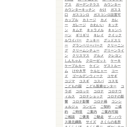
アス
ガーデンテラス
カウンター
カウンターキッチン
かけ
ガス３
口
ガスコンロ
ガスコンロ設置可
カップル
カトージ
カメ
カレ
ー
ガレージ
かわいい
キッチ
ン
キムチ
キャラメル
キャンペ
ーン
ギリギリ
キレイ
クイック
ルワイパー
クッキー
グッドスリ
ー
グランベリーパーク
クリーニン
グ
クリームシチュー
グリーンライ
ン
クリスマス
グルメ
クレヨン
しんちゃん
クローゼット
ケーキ
ケーブルカー
ケイン
ゲストルー
ム
けやき平
ケルヒャー
コー
ド
ゴールデンウィーク
コサギ
コジマ
コスギ
コスパ
コスモ
こどもの国
こども医療センター
コ
ラボ
コロッケ
コロナ
コロナウ
ィルス
コロナショック
コロナの影
響
コロナ影響
コロナ禍
コンシ
ェルジュ
コンビニ
ご契約
ご成
約
ご時世
ご案内
ご案内可能
ご相談
ご褒美
ご馳走
ザ・ハウ
ス港北綱島
サイズ
さくらの名所