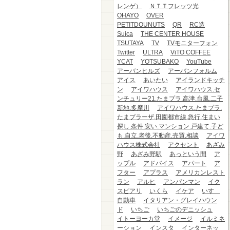
レンゲ）
ＮＴＴフレッツ光
OHAYO
OVER
PETITDOUNUTS
QR
RC造
Suica
THE CENTER HOUSE
TSUTAYA
TV
TVモニターフォン
Twitter
ULTRA
ViTO COFFEE
YCAT
YOTSUBAKO
YouTube
アーバンヒルズ
アーバンフォルム
アイス
あいたい
アイランドキッチ
ン
アイワハウス
アイワハウス.セ
ンチュリー21.たまプラ.高津.台風.二子
新地.多摩川
アイワハウス.たまプラ.
たまプラーザ.田園都市線.急行.住まい
探し.条件.安い.マンション.戸建て.子ど
も.自立.老後.不動産.売買.相談
アイワ
ハウス株式会社
アクセント
あざみ
野
あざみ野駅
あっという間
ア
ップル
アドバイス
アパート
ア
フター
アプラス
アメリカンレスト
ラン
アルヒ
アンパンマン
イク
スピアリ
いくら
イケア
いすゞ
自動車
イタリアン・グレイハウン
ド
いちご
いちごのデニッシュ
イトーヨーカ堂
イメージ
イルミネ
ーション
インスタ
インターネッ