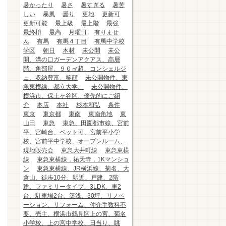
暑かったり
暑さ
暑すぎる
暑苦
しい
暴風
曇り
更地
更新可
更新可能
最上級
最上階
最強
最終枡
最高
月曜日
有りませ
ん
有馬
有馬４丁目
有馬中学校
学区
朝日
木材
未公開
未公
開、溝の口ガーデンアクアス、高層
階、角部屋、９０㎡超、コンシェルジ
ュ、収納豊富、笑顔
未公開物件、東
急東横線、都立大学、
未公開物件、
横浜市、保土ヶ谷区、優先的にご紹
介
本店
本社
杉本和弘
条件
東京
東京都
東南
東南角地
東
山田
東急
東急、田園都市線、宮前
平、宮崎台、ペット可、宮前平小学
校、宮前平中学校、オープンルーム、
現地販売会
東急大井町線
東急東横
線
東急東横線，祐天寺，1Kマンショ
ン
東急東横線、JR横浜線、菊名、大
倉山、徒歩10分、駅近、戸建、2階
建、ファミリータイプ、3LDK、車2
台、駐車場2台、築浅、30坪、リノベ
ーション、リフォーム、仲介手数料不
要、売主、横浜市鶴見区上の宮、菊名
小学校、上の宮中学校、日当り、眺