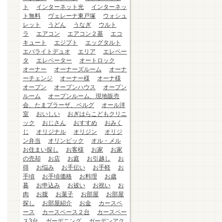
ト
インターネット光
インターネッ
ト無料
ヴェレーナ東戸塚
ウォシュ
レット
うどん
うなぎ
ウルト
ラ
エアコン
エアコン２基
エコ
キュート
エジプト
エッグタルト
エバライトデュオ
エリア
エレベー
タ
エレベーター
オートロック
オーナー
オーナーズルーム
オーナ
ーチェンジ
オーナー様
オーナ様
オープン
オープンハウス
オープン
ルーム
オープンルーム、現地販売
会、たまプラーザ、ベルグ
オール洋
室
おいしい
おぎはらこどもクリニ
ック
おじさん
おすすめ
おみく
じ
オリジナル
オリジン
オリジ
ン弁当
オリンピック
オル・メル
お住まい探し
お客様
お家
お家
の売却
お店
お庭
お引越し
お
得
お悩み
お手伝い
お手軽
お
手頃
お手頃価格
お料理
お歳
暮
お申込み
お祓い
お祝い
お
肉
お腹
お菓子
お部屋
お部屋
探し
お部屋紹介
お金
カースペ
ース
カースペース２台
カースペー
ス3台
ガーデニング
ガーデンアク