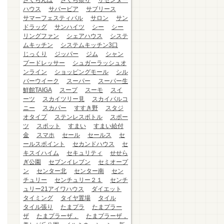
さくらんぼ
さくら祭り
ザセンター
ハウス
サバービア
サブリース
サマーフェスティバル
サロン
サン
ドラッグ
サンハイツ
シー
シー
リングファン
シェアハウス
システ
ムキッチン
システムキッチン3口
じっくり
ジッパー
ジム
シャン
プードレッサー
シュガーラッシュオ
ンライン
ショッピングモール
シル
バーウイーク
スーパー
スーパー生
鮮館TAIGA
スープ
スーモ
スイ
ーツ
スカイツリー見
スカイバルコ
ニー
スカパー
すすき野
スタジ
オタイプ
ステンレスボトル
スポー
ツ
スポット
すまい
すまい給付
金
スマホ
セール
セールス
セ
ールスポイント
セカンドハウス
セ
キスイハイム
セキュリティ
せせら
ぎ公園
セブンイレブン
セミオープ
ン
センター北
センター南
セン
チュリー
センチュリー２１
センチ
ュリー21アイワハウス
ダイエット
タイミング
タイヤ置場
タイル
タイル張り
たまプラ
たまプラー
ザ
たまプラーザ，
たまプラーザ，