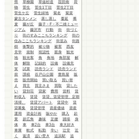
県
草柳園
草薙杉道
荏田南
荷
物
菅生
菅生1丁目
菅生2丁目
菅生ケ丘
菅生緑地
菊名
菊菜
蒙古タンメン
蒸し蒸し
蔓延
蕎
麦
藤が丘
藤子・F・不二雄ミュー
ジアム
藤沢市
行動
街
街づく
り
街のすみここちランキング
街の
住みここちランキング
街並み
街路
樹
衝撃的
被り物
被害
西友
見学
規制
視認性
親身
観光
地
観光客
角
角地
角部屋
解
体
解除
記録的
設備
設備充
実
試算
読売ランド
読売ランド
前
課税
谷戸山公園
豊島屋
販
売
販売開始
買い取る
買い替
え
買主
買主さま
買取
貸した
い
貸別荘
貸家
費用
賃料
賃
料収入
賃貸
賃貸、賃貸管理、定期
清掃、
賃貸アパート
賃貸中
賃
貸募集
賃貸管理
資産価値
資産
運用
資金計画
賑やか
購入
起
業
超広角
趣味
足腰
踊場
身
体
車
車2台
車3台
車大好き
車庫
軟式
転勤
辛い
辻堂
近
く
返済
追い焚き
追浜駅
追