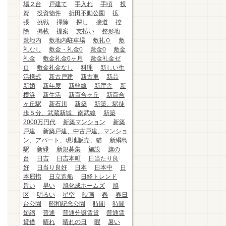
場２台
戸建て
手入れ
手頃
投
資
投資物件
折田不動公園
拡
張
挑戦
掃除
探し
接道
控
除
掲載
提案
支払い
整形地
敷地内
敷地内駐車場
敷礼０
敷
礼なし
敷金・礼金0
敷金0
敷金
礼金
敷金礼金0ヶ月
敷金礼金ゼ
ロ
敷金礼金なし
料理
新しい生
活様式
新古戸建
新古車
新品
新婚
新年度
新幹線
新庁舎
新
横浜
新生活
新百合ヶ丘
新百合
ヶ丘駅
新石川
新築
新築、駅徒
歩５分、武蔵新城、南武線
新築
2000万円代
新築マンション
新築
戸建
新築戸建、中古戸建、マンショ
ン、アパート、現地販売、猫
新綱島
駅
新緑
新規募集
施設
旗の
台
日吉
日吉本町
日当たり良
好
日当り良好
日本
日本中
日
本屈指
日立造船
日経トレンド
旨い
早い
旭化成ホームズ
旭
区
明るい
星空
映画
春
春日
台公園
昭和記念公園
時間
時間
短縮
普通
普通分譲賃貸
普通賃
貸借
晴れ
晴れの日
暇
暑い