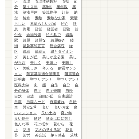
レ
管理
管理体制良好
管轄
節
分
築１０年
築9年
築年数
築
浅
築浅戸建
築浅物件
紅葉
納
付
純粋
素敵
素敵なお家
素晴
らしい
素晴らしいお家
紹介
終
息
終電
経営
経営者
経験
給
付金
給湯設備
絵の具で
綱島
駅
綺麗
綺麗な
綺麗好き
綾
瀬
緊急事態宣言
総合病院
緑
区
締結
締結日
縁とタイミン
グ
美しが丘
美しが丘公園
美し
が丘西
美しく
美味い
美味し
い
美味しさ
考える
耐震マンシ
ョン
耐震基準適合証明書
耐震適合
証明書
聖マリアンナ
聖マリアンナ
医科大学
肉
能
自作
自分
自
分の身体
自宅
自宅売却
自慢
自炊
自然
自由が丘
自由設計
自粛
自粛ムード
自粛疲れ
自転
車
與安宏和
良い
良いお家
良
いマンション
良い土地
良い年
良い物件
良好
良薬は口に苦し
色んな事
花は桜木
花むら
花
上
花博
花火の見える家
花見
苔
苦労
英会話
茅ヶ崎市
茨城