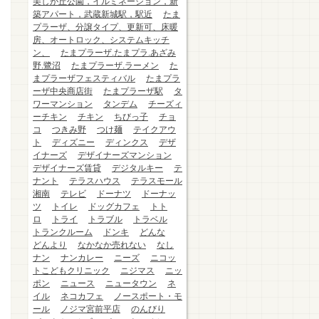
美しが丘公園，イルミネーション，新
築アパート，武蔵新城駅，駅近
たま
プラーザ、分譲タイプ、更新可、床暖
房、オートロック、システムキッチ
ン、
たまプラーザ.たまプラ.あざみ
野.鷺沼
たまプラーザ.ラーメン
た
まプラーザフェスティバル
たまプラ
ーザ中央商店街
たまプラーザ駅
タ
ワーマンション
タンデム
チーズィ
ーチキン
チキン
ちびっ子
チョ
コ
つきみ野
つけ麺
テイクアウ
ト
ディズニー
ディンクス
デザ
イナーズ
デザイナーズマンション
デザイナーズ賃貸
デジタルキー
テ
ナント
テラスハウス
テラスモール
湘南
テレビ
ドーナツ
ドーナッ
ツ
トイレ
ドッグカフェ
トト
ロ
トライ
トラブル
トラベル
トランクルーム
ドンキ
どんな
どんより
なかなか売れない
なし
ナン
ナンカレー
ニーズ
ニコッ
トこどもクリニック
ニジマス
ニッ
ポン
ニュース
ニュータウン
ネ
イル
ネコカフェ
ノースポート・モ
ール
ノジマ宮前平店
のんびり