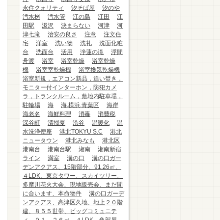
永住クォリティ
汐そば屋
汐のや
汚水桝
汚水管
江の島
江田
江
田駅
汲沢
決まらない
河津
河
津七滝
治安の良さ
注意
注文住
宅
洋室
洗い物
洗礼
洗面化粧
台
洗面台
活用
浄蓮の滝
浮間
舟渡
浴室
浴室乾燥
浴室乾燥
機
浴室室乾燥機
浴室換気乾燥機
浴室新規，エアコン新品，追い焚き，
モニター付インターホン，防犯カメ
ラ，トランクルーム，敷地内駐車場，
駐輪場
海
海.横浜.青葉区
海岸
海老名
海鮮料理
消毒
消費税
深谷町
清掃夏
渋谷
温暖化
温
水洗浄便座
港北TOKYU S.C
港北
ニュータウン
港北みなも
港北区
港南台
港南台駅
湘南
湘南新宿
ライン
満室
溝の口
溝の口ガー
デンアクアス、15階部分、91.26㎡、
４LDK、東京タワー、スカイツリー、
多摩川花火大会、現地販売会、まだ間
に合います、本命物件
溝の口ガーデ
ンアクアス、高津区久地、地上２０階
建、８５５世帯、ビッグコミュニテ