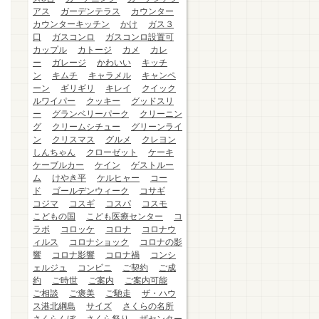
アス
ガーデンテラス
カウンター
カウンターキッチン
かけ
ガス３
口
ガスコンロ
ガスコンロ設置可
カップル
カトージ
カメ
カレ
ー
ガレージ
かわいい
キッチ
ン
キムチ
キャラメル
キャンペ
ーン
ギリギリ
キレイ
クイック
ルワイパー
クッキー
グッドスリ
ー
グランベリーパーク
クリーニン
グ
クリームシチュー
グリーンライ
ン
クリスマス
グルメ
クレヨン
しんちゃん
クローゼット
ケーキ
ケーブルカー
ケイン
ゲストルー
ム
けやき平
ケルヒャー
コー
ド
ゴールデンウィーク
コサギ
コジマ
コスギ
コスパ
コスモ
こどもの国
こども医療センター
コ
ラボ
コロッケ
コロナ
コロナウ
ィルス
コロナショック
コロナの影
響
コロナ影響
コロナ禍
コンシ
ェルジュ
コンビニ
ご契約
ご成
約
ご時世
ご案内
ご案内可能
ご相談
ご褒美
ご馳走
ザ・ハウ
ス港北綱島
サイズ
さくらの名所