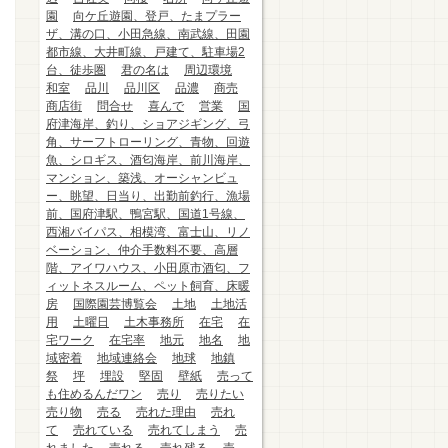
園
向ケ丘遊園、登戸、たまプラー
ザ、溝の口、小田急線、南武線、田園
都市線、大井町線、戸建て、駐車場2
台、徒歩圏
君の名は
周辺環境
和室
品川
品川区
品濃
商売
商店街
問合せ
喜んで
営業
国
府津海岸、釣り、ショアジギング、弓
角、サーフトローリング、青物、回遊
魚、シロギス、酒匂海岸、前川海岸、
マンション、築浅、オーシャンビュ
ー、眺望、日当り、出勤前釣行、漁場
前、国府津駅、鴨宮駅、国道1号線、
西湘バイパス、相模湾、富士山、リノ
ベーション、仲介手数料不要、高層
階、アイワハウス、小田原市酒匂、フ
ィットネスルーム、ペット飼育、床暖
房
国際園芸博覧会
土地
土地活
用
土曜日
土木事務所
在宅
在
宅ワーク
在宅率
地元
地名
地
域密着
地域連絡会
地球
地鎮
祭
坪
埋設
堅固
壁紙
売って
も住めるんだワン
売り
売りたい
売り物
売る
売れた理由
売れ
て
売れている
売れてしまう
売