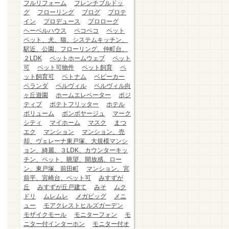
フルリフォーム
フレンチブルドッ
グ
フローリング
ブログ
プロテ
イン
プロデュース
プロローグ
ヘーベルハウス
ペコペコ
ペット
ペット、犬、猫、システムキッチン、
駅近、公園、フローリング、仲町台、
２LDK
ペットホームウェブ
ペット
可
ペット可物件
ペット飼育
ペ
ット飼育可
ベトナム
ベビーカー
ベランダ
ベルヴィル
ベルヴィル向
ヶ丘遊園
ホームエレベーター
ポジ
ティブ
ポテトフリッター
ホテル
ボリューム
ボンボヤージュ
マーク
シティ
マイホーム
マスク
まつ
エク
マンション
マンション、売
却、ヴェレーナ東戸塚、大規模マンシ
ョン、綺麗、３LDK、カウンターキッ
チン、ペット、眺望、開放感、ロー
ン、東戸塚、前田町
マンション、宮
前平、宮崎台、ペット可
みすずが
丘
みすずが丘戸建て
みそ
ムク
ドリ
ムレムレ
メガビッグ
メニ
ュー
モアクレストヒルズガーデン
モザイクモール
モニターフォン
モ
ニター付インターホン
モニター付オ