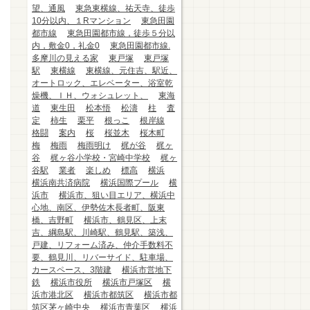
望、通風
東急東横線、祐天寺、徒歩
10分以内、１Rマンション
東急田園
都市線
東急田園都市線，徒歩５分以
内，敷金0，礼金0
東急田園都市線.
多摩川の見える家
東戸塚
東戸塚
駅
東横線
東横線、元住吉、駅近、
オートロック、エレベーター、浴室乾
燥機、ＩＨ、ウォシュレット、
東海
道
東生田
松本悟
松濤
柱
査
定
柿生
栗平
根っこ
根岸線
格闘
案内
桜
桜並木
桜木町
梅
梅雨
梅雨明け
梶が谷
梶ヶ
谷
梶ヶ谷小学校・宮崎中学校
梶ヶ
谷駅
業者
楽しめ
標高
横浜
横浜南共済病院
横浜国際プール
横
浜市
横浜市、狙い目エリア、横浜中
心地、南区、伊勢佐木長者町、阪東
橋、吉野町
横浜市、鶴見区、上末
吉、綱島駅、川崎駅、鶴見駅、築浅、
戸建、リフォーム済み、仲介手数料不
要、鶴見川、リバーサイド、駐車場、
カースペース、3階建
横浜市営地下
鉄
横浜市役所
横浜市戸塚区
横
浜市港北区
横浜市都筑区
横浜市都
筑区茅ヶ崎中央
横浜市青葉区
横浜