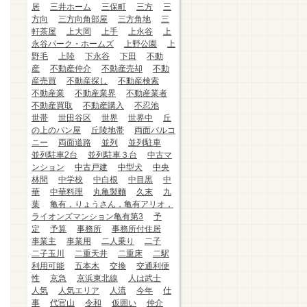
居
三井ホーム
三保町
三方
三
方向
三方向角部屋
三方角地
三
軒茶屋
上大岡
上手
上永谷
上
永谷パーク・ホームズ
上野公園
上
野毛
上陸
下永谷
下田
不動
産
不動産仲介
不動産売却
不動
産売買
不動産探し
不動産検索
不動産業
不動産業界
不動産業者
不動産買取
不動産購入
不忍池
世帯
世田谷区
世界
世界中
丘
の上のパン屋
丘陵地帯
両面バルコ
ニー
両面道路
並列
並列駐車
並列駐車2台
並列駐車３台
中古マ
ンション
中古戸建
中型犬
中央
林間
中学校
中白根
中目黒
中
華
中華料理
丸亀製麵
久末
九
葉
亀有，りょうさん，亀有アリオ，
ライオンズマンション亀有第3
予
定
予算
事務所
事務所付住居
事業主
事業用
二人乗り
二子
二子玉川
二重天井
二重床
二駅
利用可能
五本木
交換
交通利便
性
京急
京浜東北線
人は武士
人気
人気エリア
人流
今年
仕
事
代官山
令和
仮囲い
仲介