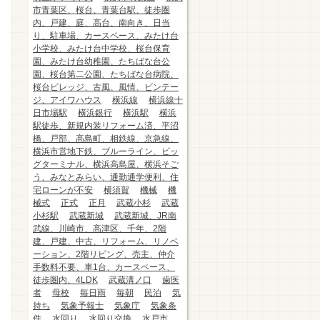
市青葉区、桜台、青葉台駅、徒歩圏
内、戸建、庭、高台、南向き、日当
り、駐車場、カースペース、みたけ台
小学校、みたけ台中学校、桜台保育
園、みたけ台幼稚園、たちばな台公
園、桜台第二公園、たちばな台病院、
桜台ビレッジ、古風、風情、ビンテー
ジ、アイワハウス
横浜線
横浜線十
日市場駅
横浜銀行
横浜駅
横浜
駅徒歩、新規内装リフォーム済、平沼
橋、戸部、高島町、相鉄線、京急線、
横浜市営地下鉄、ブルーライン、ビッ
グターミナル、横浜高島屋、横浜そご
う、みなとみらい、通勤通学便利、住
宅ローンが不安
横須賀
機械
機
械式
正式
正月
武蔵小杉
武蔵
小杉駅
武蔵新城
武蔵新城、JR南
武線、川崎市、高津区、千年、2階
建、戸建、中古、リフォーム、リノベ
ーション、2階リビング、売主、仲介
手数料不要、車1台、カースペース、
徒歩圏内、4LDK
武蔵溝ノ口
歯医
者
母校
毎日雨
毎朝
民泊
気
持ち
気象予報士
気象庁
気象条
件
水回り
水回り交換
水戸市