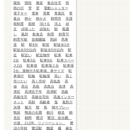
陽気
階段
雅楽
集合住宅
雨
雨の日
雪
雲
電動シャッター
電子キー
電車
需要
青葉区
青
葉台
静か
静かさ
静岡市
非課
税制度
面積
頂ける
頂上
頑
丈
頑張った
頑張れ
額
風通
し
風邪
飲食店
飼育
飼育可
飼育可能
首都圏版
馬絹
馬車
道
駅
駅4分
駅前
駅徒歩1分
駅徒歩3分以内
駅徒歩5分以内
駅
近
駅近い
駅近物件
駐車
駐車
2台
駐車3台
駐車9台
駐車スペー
ス2台
駐車場
駐車場２台
駐車場
2台、屋根付き駐車場、車サイズ
駐
車場付
駐輪
駐輪場
高い
高く
売りたい
高く売却
高低差
高
値
高台
高島
高島台
高津
高
津区
高津区千年
高津駅
高級
高級住宅
高級住宅街
高速インター
ネット
高額
高齢者
鬼
鬼怒川
決壊
魅力
鯉
鳥
鳩サブレ―
鴨居
鴨居の石畳
鶴川
鶴見
鶴
見区
鶴間
鷺沼
鷺沼、徒歩圏、
分譲、２LDK、リノベーション、
鷺
沼小学校
鷺沼駅
麵屋
麺
麻生