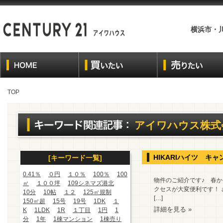
横浜市・
TOP
アイワハウス株式
HIKARIハイツ 
[キーワード一覧]
0.41％
０円
１０％
100％
100
物件のご紹介です♪ 春か
㎡
１００坪
109シネマズ港北
クセスが大変便利です！ 
10分
10帖
１２
125㎡規制
[…]
150㎡超
15号
19号
1DK
１
詳細を見る »
K
1LDK
1R
１丁目
1円
1
分
1年
1棟マンション
1棟売り