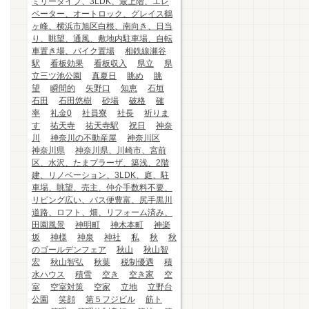
ミリータイプ、3LDK、最上階、エレ
ベーター、オートロック、グレイス鶴
ヶ峰、横浜市旭区白根、南向き、日当
り、眺望、通風、敷地内駐車場、自転
車置き場、バイク置場
相鉄線瀬谷
駅
看板効果
看板収入
県立
県
立三ツ池公園
真夏日
眺め
眺
望
瞬間的
矢野口
知恵
石垣
石田
石田悠樹
砂場
破格
確
率
礼金0
社員寮
社長
祈りま
す
祐天寺
祐天寺駅
祝日
神奈
川
神奈川の不動産屋
神奈川区
神奈川県
神奈川県、川崎市、宮前
区、水沢、たまプラーザ、築浅、2階
建、リノベーション、3LDK、庭、駐
車場、眺望、売主、仲介手数料不要、
リビング広い、バス便豊富、尻手黒川
道路、ロフト、畑、リフォーム済み、
田園風景
神明町
神木本町
神楽
坂
神様
神泉
神社
私
秋
秋
のゴールデンフェア
秋山
秋山智
宏
秋山智弘
秋葉
税制優遇
積
水ハウス
積雪
空き
空き家
空
室
空室対策
空家
立地
立野台
公園
笑顔
第５フジビル
筋ト