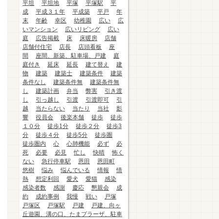
平坦
平坦地
平塚
平塚駅
平
成
平成３１年
平成築
平戸
年
末
年齢
幸区
幼稚園
広い
広
いマンション
広いリビング
広い
庭
広告掲載
床
床暖房
店舗
店舗付住宅
店長
店頭看板
座
間
座間、新築、駐車場、戸建
庭
庭付き
延床
延長
建て替え
建
物
建築
建築士
建築条件
建築
条件なし
建築条件無
建築条件無
し
建築計画
弁当
弊害
引き渡
し
引っ越し
引渡
引渡即可
引
越
当たらない
当たり
当社
影
響
役員会
後楽本舗
徒歩
徒歩
１０分
徒歩1分
徒歩２分
徒歩3
分
徒歩４分
徒歩5分
徒歩圏
徒歩圏内
心
心肺機能
必ず
必
死
必要
必見
忙し
快晴
怖く
ない
急行停車駅
恩田
恩田町
悠樹
悩み
悩んでいる
情報
情
熱
想定利回
愛犬
愛猫
感染
感染者数
感謝
慶応
懇親会
成
約
成約事例
我慢
戦い
戸塚
戸塚区
戸塚駅
戸建
戸建、向ヶ
丘遊園、溝の口、たまプラーザ、駐車