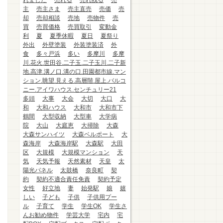
れました
売れる
売れ残る
売
主
売主さま
売主直売
売価
売
却
売却相談
売地
売物件
売
買
売買価格
売買取引
変動金
利
夏
夏季休暇
夏日
夏祭り
外出
外壁塗装
外装塗装済
外
食
多々戸浜
多い
多摩川
多摩
川.花火.世田谷.二子玉.二子玉川.二子新
地.高津.溝ノ口.溝の口.田園都市線.マン
ション.眺望.見える.高層階.屋上.バルコ
ニー.アイワハウス.センチュリー21
多頭
大事
大会
大切
大口
大
和
大和ハウス
大和市
大和市下
鶴間
大型収納
大型車
大学病
院
大山
大庭恵
大掃除
大森
大森サンハイツ
大森ベルポート
大
森海岸
大森海岸駅
大森駅
大田
区
大規模
大規模マンション
天
気
天気予報
天然素材
天皇
太
陽光パネル
太鼓橋
奈良町
契
約
契約不適合責任免責
契約予定
女性
好立地
妻
始発駅
娘
嬉
しい
子ども
子供
子供用プー
ル
子育て
学生
学生OK
学生さ
んお勧め物件
学芸大学
宅内
宅