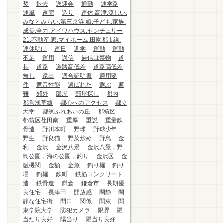
焚
退去
送迎会
通勤
通学路
通風
速完
造り
連休.高津.涼しい.
みなとみらい.第三京浜.娘.子ども.家族.
成長.全力.アイワハウス.センチュリー
21.不動産.家.マイホーム.田園都市線.
連休明け
連日
進学
運動
運動
不足
運用
過信
過信は禁物
道
具
道路
道路高低差
道路高低差
無し
遠出
適合証明書
適用要
件
遮音性能
選ばれた
選ぶ
避
難
郊外
部屋
部屋探し
都内
都営浅草線
都心へのアクセス
都立
大学
都筑ふれあいの丘
都筑区
都筑区荏田南
重厚
重説
重量鉄
骨造
野川本町
野球
野球少年
野生
野良猫
野菜炒め
野鳥
金
利
金沢
金沢八景
金沢八景，野
島公園，海の公園，釣り
金沢区
金
融機関
金額
金魚
釣り堀
釣り
場
釣堀
鉄町
鉄筋コンクリート
造
鉄骨造
鎌倉
鎌倉市
長期優
良住宅
長津田
開放感
閑静
閑
静な住宅街
間口
関係
関東
関
東学院大学
防犯カメラ
限界
陽
当たり良好
陽当り
陽当り良好