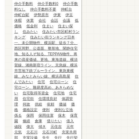
仲介手数料
仲介手数料0
仲介手数
料なし
仲介手数料不要
仲町台
仲町台駅
伊勢原市
伊東
伊豆
休暇
休業
会社
会話
会議
低
価格
低金利
住まい
住まい探
し
住みたい
住みたい市区町村ラン
キング
住みたい街ランキング日本
一、未公開物件、横浜駅、徒歩７分、
西区岡野、公道面、整形地、閑静住宅
地、知る人ぞ知る、TEPPAN物件、将
来の資産価値、更地、東海道線、横須
賀線、湘南新宿ライン、京急線、横浜
市営地下鉄ブルーライン、東急東横
線、みなとみらい線、横浜高島屋
住
んでみたい
住宅
住宅ローン
住
宅ローン、難易度高め、あきらめな
い
住宅取得等資金
住宅地
住宅
用
住宅街
住環境良好
体調管
理
何故
供給
依頼
価値
価
格
価格設定
便利
便利な立地
係る
保岡
保岡佳潔
保木
保育
園
修繕
倉庫
借りたい
借入
値段
偉大
傾き
元住吉
元年
元気
元石川
元石川町
充実共用
部
充実設備
先生
先行
先行契