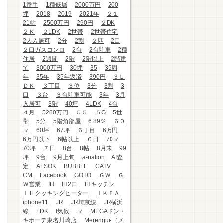
1番手
1種低層
2000万円
200
坪
2018
2019
2021年
２１
21帖
2500万円
290円
２DK
２Ｋ
２LDK
2世帯
2世帯住宅
2人入居可
2分
2割
２匹
2口
２口ガスコンロ
2台
2台駐車
2種
住居
2週間
2階
2階以上
2階建
て
3000万円
30坪
35
35周
年
35年
35年返済
390円
３Ｌ
ＤＫ
３丁目
３位
3分
3割
3
口
３台
３台駐車可能
3年
3月
入居可
3階
40坪
4LDK
4台
４月
5280万円
５５
５G
5世
帯
5分
5階角部屋
6.89％
６０
㎡
60坪
67坪
６丁目
6万円
6万円以下
6帖以上
６日
70㎡
70坪
７日
8台
8帖
8月末
99
坪
9台
9月上旬
a-nation
AI査
定
ALSOK
BUBBLE
CATV
CM
Facebook
GOTO
ＧＷ
Ｇ
Ｗ営業
IH
IH2口
IHキッチン
ＩＨクッキングヒーター
ＩＫＥＡ
iphone11
JR
JR埼京線
JR横浜
線
LDK
l気候
㎡
MEGAドン・
キホーテ東名川崎店
Merengue（メ