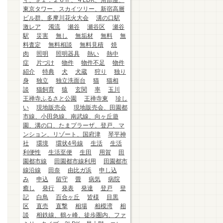
ィ、９１．２６㎡、４LDK、角部屋、
東京タワー、スカイツリー、新宿高層
ビル群、多摩川花火大会
溝の口駅
激レア
濁流
瀬谷
瀬谷区
瀬谷
駅
災害
無し
無垢材
無料
無
料査定
無料相談
無料見積
焼
肉
照明
照明器具
熱い
熱中
症
片づけ
物件
物件不足
物件
紹介
特典
犬
犬蔵
狩り
独り
身
独立
独立洗面台
猫
猫相
談
猫飼育
猿
玄関
率
玉川
王禅寺ふるさと公園
王禅寺東
珍し
い
現地販売会
現地販売会、田園都
市線、小田急線、南武線、向ヶ丘遊
園、溝の口、たまプラーザ、登戸、マ
ンション、リゾート、国府津
琴平神
社
環境
環状4号線
生活
生活
利便性
生活至便
生田
用賀
田
園都市線
田園都市線利用
田園都市
線沿線
田奈
由比ガ浜
申し込
み
申込
留守
畳
病気
病院
癒し
発行
発表
発達
登戸
登
記
白鳥
百合ヶ丘
皆様
目黒
区
直売
直撃
相場
相模湾
相
談
相鉄線、鶴ヶ峰、徒歩圏内、ファ