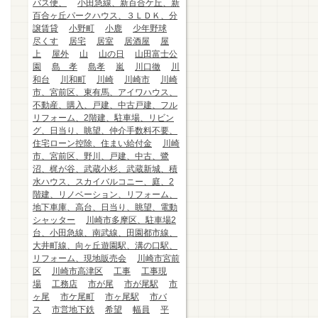
バス便、
小田急線、新百合ケ丘、新
百合ヶ丘パークハウス、３ＬＤＫ、分
譲賃貸
小野町
小鹿
少年野球
尽くす
居宅
居室
居酒屋
屋
上
屋外
山
山の日
山田富士公
園
島 孝
島孝
嵐
川口徹
川
和台
川和町
川崎
川崎市
川崎
市、宮前区、東有馬、アイワハウス、
不動産、購入、戸建、中古戸建、フル
リフォーム、2階建、駐車場、リビン
グ、日当り、眺望、仲介手数料不要、
住宅ローン控除、住まい給付金
川崎
市、宮前区、野川、戸建、中古、鷺
沼、梶が谷、武蔵小杉、武蔵新城、積
水ハウス、スカイバルコニー、庭、2
階建、リノベーション、リフォーム、
地下車庫、高台、日当り、眺望、電動
シャッター
川崎市多摩区、駐車場2
台、小田急線、南武線、田園都市線、
大井町線、向ヶ丘遊園駅、溝の口駅、
リフォーム、現地販売会
川崎市宮前
区
川崎市高津区
工事
工事現
場
工務店
市が尾
市が尾駅
市
ヶ尾
市ケ尾町
市ヶ尾駅
市バ
ス
市営地下鉄
希望
幅員
平