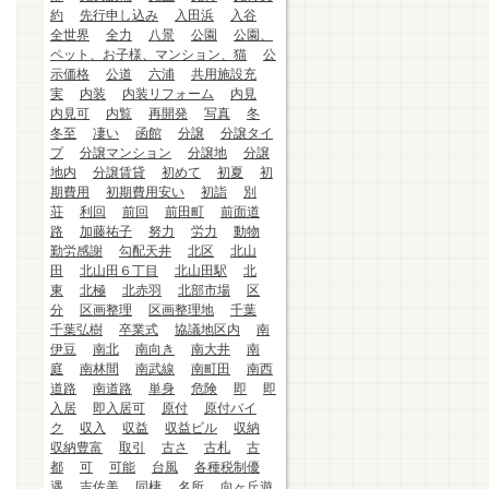
約
先行申し込み
入田浜
入谷
全世界
全力
八景
公園
公園、
ペット、お子様、マンション、猫
公
示価格
公道
六浦
共用施設充
実
内装
内装リフォーム
内見
内見可
内覧
再開発
写真
冬
冬至
凄い
函館
分譲
分譲タイ
プ
分譲マンション
分譲地
分譲
地内
分譲賃貸
初めて
初夏
初
期費用
初期費用安い
初詣
別
荘
利回
前回
前田町
前面道
路
加藤祐子
努力
労力
動物
勤労感謝
勾配天井
北区
北山
田
北山田６丁目
北山田駅
北
東
北極
北赤羽
北部市場
区
分
区画整理
区画整理地
千葉
千葉弘樹
卒業式
協議地区内
南
伊豆
南北
南向き
南大井
南
庭
南林間
南武線
南町田
南西
道路
南道路
単身
危険
即
即
入居
即入居可
原付
原付バイ
ク
収入
収益
収益ビル
収納
収納豊富
取引
古さ
古札
古
都
可
可能
台風
各種税制優
遇
吉佐美
同棲
名所
向ヶ丘遊