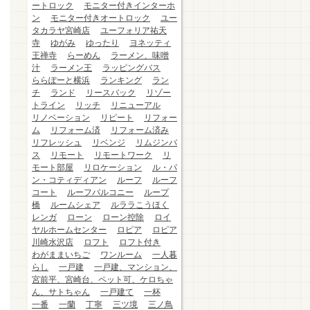
ートロック
モニター付きインターホ
ン
モニター付きオートロック
ユー
タカラヤ宮崎店
ユーフォリア祐天
寺
ゆがみ
ゆったり
ヨネッティ
王禅寺
らーめん
ラーメン、味噌
汁
ラーメン王
ラッピングバス
ららぽーと横浜
ランキング
ラン
チ
ランド
リースバック
リゾー
トライン
リッチ
リニューアル
リノベーション
リピート
リフォー
ム
リフォーム済
リフォーム済み
リフレッシュ
リベンジ
リムジンバ
ス
リモート
リモートワーク
リ
モート部屋
リロケーション
ル・パ
ン・コティディアン
ルーフ
ルーフ
コート
ルーフバルコニー
ループ
橋
ルームシェア
ルララこうほく
レンガ
ローン
ローン控除
ロイ
ヤルホームセンター
ロピア
ロピア
川崎水沢店
ロフト
ロフト付き
わがままいちご
ワンルーム
一人暮
らし
一戸建
一戸建、マンション、
宮前平、宮崎台、ペット可、ケロちゃ
ん、サトちゃん
一戸建て
一杯
一番
一蘭
丁寧
三ツ境
三ノ鳥