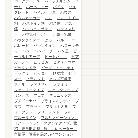
パークホームズ
パーソナルジム
ハ
ード
バーベキュー
バイク
ハイ
グレード
ハイルーフ車
ハウス
ハウスメーカー
バス
バス・トイレ
別
バストイレ別
バス便
バス
停
ハッシュドポテト
パティスリ
ー
バブルオーバー
ハヨー乳業
パラグライダー
はる
バルコニー
パレード
バレンタイン
ハローキテ
ィ
パン
ハンバーグ
パン屋
ビ
ーコルセアーズ
ビートたけし
ビア
ガーデン
ピカピカ
ビタミンママ
ビックカメラ
ビッグコミュニティ
ビックリ
ピッタリ
ひな壇
ビフ
ォー
ピラミッド
ヒルズ宮前平
プール
ファクサイ
ファミリー
ファミリータイプ
ファンタジースプ
リングス
フェア
フェニックス
プチドーナツ
プライマルシティ
プ
ラス
フラット
フラット３５
フ
リープラン
フリーレント
フル
ブルーライン
フルリノベーション、
リノベーション、スタジオタイプ、鷺
沼、東急田園都市線、エレベーター、
角部屋、鷺沼有馬スカイマンション