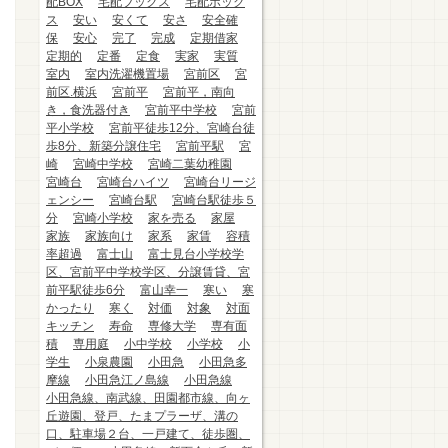
配BOX
宅配ブックス
宅配ボック
ス
安い
安くて
安さ
安全確
保
安心
完了
完成
定期借家
定期的
定番
定食
実家
実質
室内
室内洗濯機置場
宮前区
宮
前区.横浜
宮前平
宮前平，南向
き，食洗器付き
宮前平中学校
宮前
平小学校
宮前平徒歩12分、宮崎台徒
歩8分、新築分譲住宅
宮前平駅
宮
崎
宮崎中学校
宮崎二葉幼稚園
宮崎台
宮崎台ハイツ
宮崎台リージ
ェンシー
宮崎台駅
宮崎台駅徒歩５
分
宮崎小学校
家を売る
家屋
家族
家族向け
家系
家賃
容積
率超過
富士山
富士見台小学校学
区、宮前平中学校学区、分譲賃貸、宮
前平駅徒歩6分
富山幸一
寒い
寒
かったり
寒く
対価
対象
対面
キッチン
寿命
専修大学
専有面
積
専用庭
小中学校
小学校
小
学生
小泉農園
小田急
小田急多
摩線
小田急江ノ島線
小田急線
小田急線、南武線、田園都市線、向ヶ
丘遊園、登戸、たまプラーザ、溝の
口、駐車場２台、一戸建て、徒歩圏、