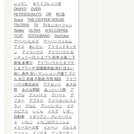
レンゲ）
ＮＴＴフレッツ光
OHAYO
OVER
PETITDOUNUTS
QR
RC造
Suica
THE CENTER HOUSE
TSUTAYA
TV
TVモニターフォン
Twitter
ULTRA
ViTO COFFEE
YCAT
YOTSUBAKO
YouTube
アーバンヒルズ
アーバンフォルム
アイス
あいたい
アイランドキッチ
ン
アイワハウス
アイワハウス.セ
ンチュリー21.たまプラ.高津.台風.二子
新地.多摩川
アイワハウス.たまプラ.
たまプラーザ.田園都市線.急行.住まい
探し.条件.安い.マンション.戸建て.子ど
も.自立.老後.不動産.売買.相談
アイワ
ハウス株式会社
アクセント
あざみ
野
あざみ野駅
あっという間
ア
ップル
アドバイス
アパート
ア
フター
アプラス
アメリカンレスト
ラン
アルヒ
アンパンマン
イク
スピアリ
いくら
イケア
いすゞ
自動車
イタリアン・グレイハウン
ド
いちご
いちごのデニッシュ
イトーヨーカ堂
イメージ
イルミネ
ーション
インスタ
インターネッ