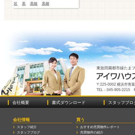
区
黒
黒猫
黒畑
東急田園都市線たま
〒225-0002 横浜市
TEL：045-905-2215 
会社概要
書式ダウンロード
スタッフブロ
会社情報
買う
スタッフ紹介
おすすめ売買物件レポート
スタッフブログ
売買物件の紹介