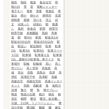
陽気
階段
雅楽
集合住宅
雨
雨の日
雪
雲
電動シャッター
電子キー
電車
需要
青葉区
青
葉台
静か
静かさ
静岡市
非課
税制度
面積
頂ける
頂上
頑
丈
頑張った
頑張れ
額
風通
し
風邪
飲食店
飼育
飼育可
飼育可能
首都圏版
馬絹
馬車
道
駅
駅4分
駅前
駅徒歩1分
駅徒歩3分以内
駅徒歩5分以内
駅
近
駅近い
駅近物件
駐車
駐車
2台
駐車3台
駐車9台
駐車スペー
ス2台
駐車場
駐車場２台
駐車場
2台、屋根付き駐車場、車サイズ
駐
車場付
駐輪
駐輪場
高い
高く
売りたい
高く売却
高低差
高
値
高台
高島
高島台
高津
高
津区
高津区千年
高津駅
高級
高級住宅
高級住宅街
高速インター
ネット
高額
高齢者
鬼
鬼怒川
決壊
魅力
鯉
鳥
鳩サブレ―
鴨居
鴨居の石畳
鶴川
鶴見
鶴
見区
鶴間
鷺沼
鷺沼、徒歩圏、
分譲、２LDK、リノベーション、
鷺
沼小学校
鷺沼駅
麵屋
麺
麻生