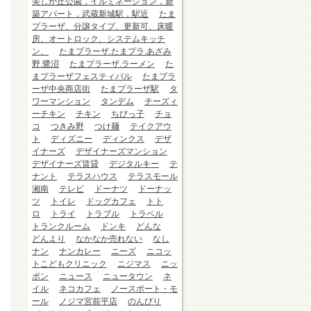
美しが丘公園，イルミネーション，新
築アパート，武蔵新城駅，駅近
たま
プラーザ、分譲タイプ、更新可、床暖
房、オートロック、システムキッチ
ン、
たまプラーザ.たまプラ.あざみ
野.鷺沼
たまプラーザ.ラーメン
た
まプラーザフェスティバル
たまプラ
ーザ中央商店街
たまプラーザ駅
タ
ワーマンション
タンデム
チーズィ
ーチキン
チキン
ちびっ子
チョ
コ
つきみ野
つけ麺
テイクアウ
ト
ディズニー
ディンクス
デザ
イナーズ
デザイナーズマンション
デザイナーズ賃貸
デジタルキー
テ
ナント
テラスハウス
テラスモール
湘南
テレビ
ドーナツ
ドーナッ
ツ
トイレ
ドッグカフェ
トト
ロ
トライ
トラブル
トラベル
トランクルーム
ドンキ
どんな
どんより
なかなか売れない
なし
ナン
ナンカレー
ニーズ
ニコッ
トこどもクリニック
ニジマス
ニッ
ポン
ニュース
ニュータウン
ネ
イル
ネコカフェ
ノースポート・モ
ール
ノジマ宮前平店
のんびり