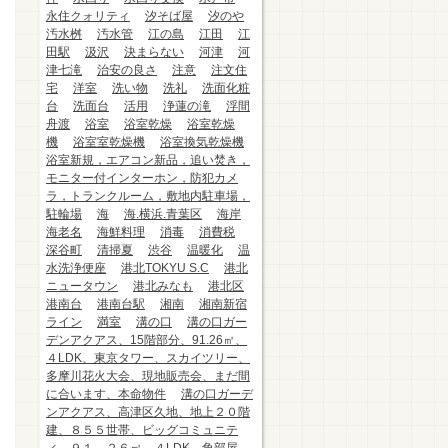
永住クォリティ
汐そば屋
汐のや
汚水桝
汚水管
江の島
江田
江
田駅
汲沢
決まらない
河津
河
津七滝
治安の良さ
注意
注文住
宅
洋室
洗い物
洗礼
洗面化粧
台
洗面台
活用
浄蓮の滝
浮間
舟渡
浴室
浴室乾燥
浴室乾燥
機
浴室室乾燥機
浴室換気乾燥機
浴室新規，エアコン新品，追い焚き，
モニター付インターホン，防犯カメ
ラ，トランクルーム，敷地内駐車場，
駐輪場
海
海.横浜.青葉区
海岸
海老名
海鮮料理
消毒
消費税
深谷町
清掃夏
渋谷
温暖化
温
水洗浄便座
港北TOKYU S.C
港北
ニュータウン
港北みなも
港北区
港南台
港南台駅
湘南
湘南新宿
ライン
満室
溝の口
溝の口ガー
デンアクアス、15階部分、91.26㎡、
４LDK、東京タワー、スカイツリー、
多摩川花火大会、現地販売会、まだ間
に合います、本命物件
溝の口ガーデ
ンアクアス、高津区久地、地上２０階
建、８５５世帯、ビッグコミュニテ