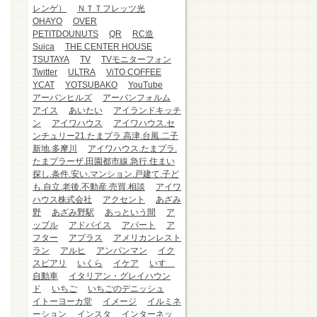
レンゲ）
ＮＴＴフレッツ光
OHAYO
OVER
PETITDOUNUTS
QR
RC造
Suica
THE CENTER HOUSE
TSUTAYA
TV
TVモニターフォン
Twitter
ULTRA
ViTO COFFEE
YCAT
YOTSUBAKO
YouTube
アーバンヒルズ
アーバンフォルム
アイス
あいたい
アイランドキッチ
ン
アイワハウス
アイワハウス.セ
ンチュリー21.たまプラ.高津.台風.二子
新地.多摩川
アイワハウス.たまプラ.
たまプラーザ.田園都市線.急行.住まい
探し.条件.安い.マンション.戸建て.子ど
も.自立.老後.不動産.売買.相談
アイワ
ハウス株式会社
アクセント
あざみ
野
あざみ野駅
あっという間
ア
ップル
アドバイス
アパート
ア
フター
アプラス
アメリカンレスト
ラン
アルヒ
アンパンマン
イク
スピアリ
いくら
イケア
いすゞ
自動車
イタリアン・グレイハウン
ド
いちご
いちごのデニッシュ
イトーヨーカ堂
イメージ
イルミネ
ーション
インスタ
インターネッ