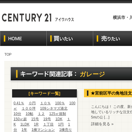
横浜市・
TOP
ガレージ
★宮前区平の角地注文
[キーワード一覧]
0.41％
０円
１０％
100％
100
こんにちは！ この度、新
㎡
１００坪
109シネマズ港北
地しているリッチな注文住
10分
10帖
１２
125㎡規制
5mの公 […]
150㎡超
15号
19号
1DK
１
詳細を見る »
K
1LDK
1R
１丁目
1円
1
分
1年
1棟マンション
1棟売り