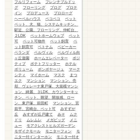
フルリフォーム
フレンチブルドッ
グ
フローリング
ブログ
プロテ
イン
プロデュース
プロローグ
ヘーベルハウス
ペコペコ
ペット
ペット、犬、猫、システムキッチン、
駅近、公園、フローリング、仲町台、
２LDK
ペットホームウェブ
ペット
可
ペット可物件
ペット飼育
ペ
ット飼育可
ベトナム
ベビーカー
ベランダ
ベルヴィル
ベルヴィル向
ヶ丘遊園
ホームエレベーター
ポジ
ティブ
ポテトフリッター
ホテル
ボリューム
ボンボヤージュ
マーク
シティ
マイホーム
マスク
まつ
エク
マンション
マンション、売
却、ヴェレーナ東戸塚、大規模マンシ
ョン、綺麗、３LDK、カウンターキッ
チン、ペット、眺望、開放感、ロー
ン、東戸塚、前田町
マンション、宮
前平、宮崎台、ペット可
みすずが
丘
みすずが丘戸建て
みそ
ムク
ドリ
ムレムレ
メガビッグ
メニ
ュー
モアクレストヒルズガーデン
モザイクモール
モニターフォン
モ
ニター付インターホン
モニター付オ