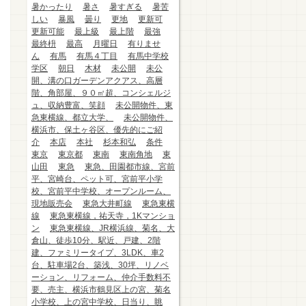
暑かったり
暑さ
暑すぎる
暑苦
しい
暴風
曇り
更地
更新可
更新可能
最上級
最上階
最強
最終枡
最高
月曜日
有りませ
ん
有馬
有馬４丁目
有馬中学校
学区
朝日
木材
未公開
未公
開、溝の口ガーデンアクアス、高層
階、角部屋、９０㎡超、コンシェルジ
ュ、収納豊富、笑顔
未公開物件、東
急東横線、都立大学、
未公開物件、
横浜市、保土ヶ谷区、優先的にご紹
介
本店
本社
杉本和弘
条件
東京
東京都
東南
東南角地
東
山田
東急
東急、田園都市線、宮前
平、宮崎台、ペット可、宮前平小学
校、宮前平中学校、オープンルーム、
現地販売会
東急大井町線
東急東横
線
東急東横線，祐天寺，1Kマンショ
ン
東急東横線、JR横浜線、菊名、大
倉山、徒歩10分、駅近、戸建、2階
建、ファミリータイプ、3LDK、車2
台、駐車場2台、築浅、30坪、リノベ
ーション、リフォーム、仲介手数料不
要、売主、横浜市鶴見区上の宮、菊名
小学校、上の宮中学校、日当り、眺