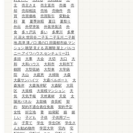
れました
売れる
売れ残る
売
主
売主さま
売主直売
売価
売
却
売却相談
売地
売物件
売
買
売買価格
売買取引
変動金
利
夏
夏季休暇
夏日
夏祭り
外出
外壁塗装
外装塗装済
外
食
多々戸浜
多い
多摩川
多摩
川.花火.世田谷.二子玉.二子玉川.二子新
地.高津.溝ノ口.溝の口.田園都市線.マン
ション.眺望.見える.高層階.屋上.バルコ
ニー.アイワハウス.センチュリー21
多頭
大事
大会
大切
大口
大
和
大和ハウス
大和市
大和市下
鶴間
大型収納
大型車
大学病
院
大山
大庭恵
大掃除
大森
大森サンハイツ
大森ベルポート
大
森海岸
大森海岸駅
大森駅
大田
区
大規模
大規模マンション
天
気
天気予報
天然素材
天皇
太
陽光パネル
太鼓橋
奈良町
契
約
契約不適合責任免責
契約予定
女性
好立地
妻
始発駅
娘
嬉
しい
子ども
子供
子供用プー
ル
子育て
学生
学生OK
学生さ
んお勧め物件
学芸大学
宅内
宅