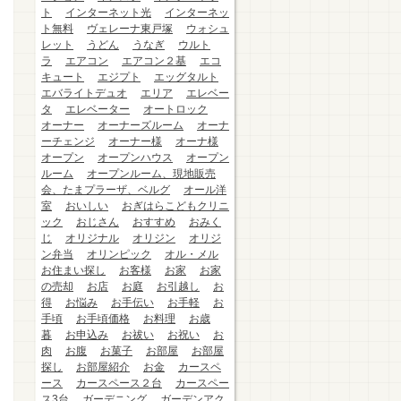
ト
インターネット光
インターネッ
ト無料
ヴェレーナ東戸塚
ウォシュ
レット
うどん
うなぎ
ウルト
ラ
エアコン
エアコン２基
エコ
キュート
エジプト
エッグタルト
エバライトデュオ
エリア
エレベー
タ
エレベーター
オートロック
オーナー
オーナーズルーム
オーナ
ーチェンジ
オーナー様
オーナ様
オープン
オープンハウス
オープン
ルーム
オープンルーム、現地販売
会、たまプラーザ、ベルグ
オール洋
室
おいしい
おぎはらこどもクリニ
ック
おじさん
おすすめ
おみく
じ
オリジナル
オリジン
オリジ
ン弁当
オリンピック
オル・メル
お住まい探し
お客様
お家
お家
の売却
お店
お庭
お引越し
お
得
お悩み
お手伝い
お手軽
お
手頃
お手頃価格
お料理
お歳
暮
お申込み
お祓い
お祝い
お
肉
お腹
お菓子
お部屋
お部屋
探し
お部屋紹介
お金
カースペ
ース
カースペース２台
カースペー
ス3台
ガーデニング
ガーデンアク