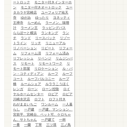
ートロック
モニター付きインターホ
ン
モニター付きオートロック
ユー
タカラヤ宮崎店
ユーフォリア祐天
寺
ゆがみ
ゆったり
ヨネッティ
王禅寺
らーめん
ラーメン、味噌
汁
ラーメン王
ラッピングバス
ららぽーと横浜
ランキング
ラン
チ
ランド
リースバック
リゾー
トライン
リッチ
リニューアル
リノベーション
リピート
リフォー
ム
リフォーム済
リフォーム済み
リフレッシュ
リベンジ
リムジンバ
ス
リモート
リモートワーク
リ
モート部屋
リロケーション
ル・パ
ン・コティディアン
ルーフ
ルーフ
コート
ルーフバルコニー
ループ
橋
ルームシェア
ルララこうほく
レンガ
ローン
ローン控除
ロイ
ヤルホームセンター
ロピア
ロピア
川崎水沢店
ロフト
ロフト付き
わがままいちご
ワンルーム
一人暮
らし
一戸建
一戸建、マンション、
宮前平、宮崎台、ペット可、ケロちゃ
ん、サトちゃん
一戸建て
一杯
一番
一蘭
丁寧
三ツ境
三ノ鳥