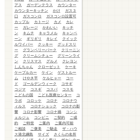
アス
ガーデンテラス
カウンター
カウンターキッチン
かけ
ガス３
口
ガスコンロ
ガスコンロ設置可
カップル
カトージ
カメ
カレ
ー
ガレージ
かわいい
キッチ
ン
キムチ
キャラメル
キャンペ
ーン
ギリギリ
キレイ
クイック
ルワイパー
クッキー
グッドスリ
ー
グランベリーパーク
クリーニン
グ
クリームシチュー
グリーンライ
ン
クリスマス
グルメ
クレヨン
しんちゃん
クローゼット
ケーキ
ケーブルカー
ケイン
ゲストルー
ム
けやき平
ケルヒャー
コー
ド
ゴールデンウィーク
コサギ
コジマ
コスギ
コスパ
コスモ
こどもの国
こども医療センター
コ
ラボ
コロッケ
コロナ
コロナウ
ィルス
コロナショック
コロナの影
響
コロナ影響
コロナ禍
コンシ
ェルジュ
コンビニ
ご契約
ご成
約
ご時世
ご案内
ご案内可能
ご相談
ご褒美
ご馳走
ザ・ハウ
ス港北綱島
サイズ
さくらの名所