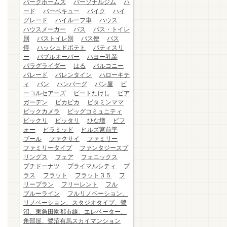
パークホームズ
パーソナルジム
ハ
ード
バーベキュー
バイク
ハイ
グレード
ハイルーフ車
ハウス
ハウスメーカー
バス
バス・トイレ
別
バストイレ別
バス便
バス
停
ハッシュドポテト
パティスリ
ー
バブルオーバー
ハヨー乳業
パラグライダー
はる
バルコニー
パレード
バレンタイン
ハローキテ
ィ
パン
ハンバーグ
パン屋
ビ
ーコルセアーズ
ビートたけし
ビア
ガーデン
ピカピカ
ビタミンママ
ビックカメラ
ビッグコミュニティ
ビックリ
ピッタリ
ひな壇
ビフ
ォー
ピラミッド
ヒルズ宮前平
プール
ファクサイ
ファミリー
ファミリータイプ
ファンタジースプ
リングス
フェア
フェニックス
プチドーナツ
プライマルシティ
プ
ラス
フラット
フラット３５
フ
リープラン
フリーレント
フル
ブルーライン
フルリノベーション、
リノベーション、スタジオタイプ、鷺
沼、東急田園都市線、エレベーター、
角部屋、鷺沼有馬スカイマンション