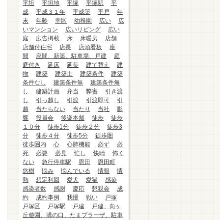
平坦
平坦地
平塚
平塚駅
平
成
平成３１年
平成築
平戸
年
末
年齢
幸区
幼稚園
広い
広
いマンション
広いリビング
広い
庭
広告掲載
床
床暖房
店舗
店舗付住宅
店長
店頭看板
座
間
座間、新築、駐車場、戸建
庭
庭付き
延床
延長
建て替え
建
物
建築
建築士
建築条件
建築
条件なし
建築条件無
建築条件無
し
建築計画
弁当
弊害
引き渡
し
引っ越し
引渡
引渡即可
引
越
当たらない
当たり
当社
影
響
役員会
後楽本舗
徒歩
徒歩
１０分
徒歩1分
徒歩２分
徒歩3
分
徒歩４分
徒歩5分
徒歩圏
徒歩圏内
心
心肺機能
必ず
必
死
必要
必見
忙し
快晴
怖く
ない
急行停車駅
恩田
恩田町
悠樹
悩み
悩んでいる
情報
情
熱
想定利回
愛犬
愛猫
感染
感染者数
感謝
慶応
懇親会
成
約
成約事例
我慢
戦い
戸塚
戸塚区
戸塚駅
戸建
戸建、向ヶ
丘遊園、溝の口、たまプラーザ、駐車