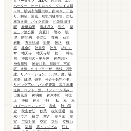
ミリータイプ、3LDK、最上階、エレ
ベーター、オートロック、グレイス鶴
ヶ峰、横浜市旭区白根、南向き、日当
り、眺望、通風、敷地内駐車場、自転
車置き場、バイク置場
相鉄線瀬谷
駅
看板効果
看板収入
県立
県
立三ツ池公園
真夏日
眺め
眺
望
瞬間的
矢野口
知恵
石垣
石田
石田悠樹
砂場
破格
確
率
礼金0
社員寮
社長
祈りま
す
祐天寺
祐天寺駅
祝日
神奈
川
神奈川の不動産屋
神奈川区
神奈川県
神奈川県、川崎市、宮前
区、水沢、たまプラーザ、築浅、2階
建、リノベーション、3LDK、庭、駐
車場、眺望、売主、仲介手数料不要、
リビング広い、バス便豊富、尻手黒川
道路、ロフト、畑、リフォーム済み、
田園風景
神明町
神木本町
神楽
坂
神様
神泉
神社
私
秋
秋
のゴールデンフェア
秋山
秋山智
宏
秋山智弘
秋葉
税制優遇
積
水ハウス
積雪
空き
空き家
空
室
空室対策
空家
立地
立野台
公園
笑顔
第５フジビル
筋ト