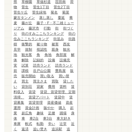
県
草柳園
草薙杉道
荏田南
荷
物
菅生
菅生1丁目
菅生2丁目
菅生ケ丘
菅生緑地
菊名
菊菜
蒙古タンメン
蒸し蒸し
蔓延
蕎
麦
藤が丘
藤子・F・不二雄ミュー
ジアム
藤沢市
行動
街
街づく
り
街のすみここちランキング
街の
住みここちランキング
街並み
街路
樹
衝撃的
被り物
被害
西友
見学
規制
視認性
親身
観光
地
観光客
角
角地
角部屋
解
体
解除
記録的
設備
設備充
実
試算
読売ランド
読売ランド
前
課税
谷戸山公園
豊島屋
販
売
販売開始
買い取る
買い替
え
買主
買主さま
買取
貸した
い
貸別荘
貸家
費用
賃料
賃
料収入
賃貸
賃貸、賃貸管理、定期
清掃、
賃貸アパート
賃貸中
賃
貸募集
賃貸管理
資産価値
資産
運用
資金計画
賑やか
購入
起
業
超広角
趣味
足腰
踊場
身
体
車
車2台
車3台
車大好き
車庫
軟式
転勤
辛い
辻堂
近
く
返済
追い焚き
追浜駅
追