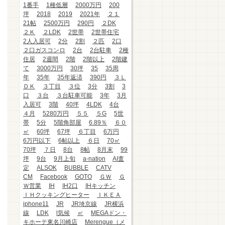
1番手
1種低層
2000万円
200
坪
2018
2019
2021年
２１
21帖
2500万円
290円
２DK
２Ｋ
２LDK
2世帯
2世帯住宅
2人入居可
2分
2割
２匹
2口
２口ガスコンロ
2台
2台駐車
2種
住居
2週間
2階
2階以上
2階建
て
3000万円
30坪
35
35周
年
35年
35年返済
390円
３Ｌ
ＤＫ
３丁目
３位
3分
3割
3
口
３台
３台駐車可能
3年
3月
入居可
3階
40坪
4LDK
4台
４月
5280万円
５５
５G
5世
帯
5分
5階角部屋
6.89％
６０
㎡
60坪
67坪
６丁目
6万円
6万円以下
6帖以上
６日
70㎡
70坪
７日
8台
8帖
8月末
99
坪
9台
9月上旬
a-nation
AI査
定
ALSOK
BUBBLE
CATV
CM
Facebook
GOTO
ＧＷ
Ｇ
Ｗ営業
IH
IH2口
IHキッチン
ＩＨクッキングヒーター
ＩＫＥＡ
iphone11
JR
JR埼京線
JR横浜
線
LDK
l気候
㎡
MEGAドン・
キホーテ東名川崎店
Merengue（メ