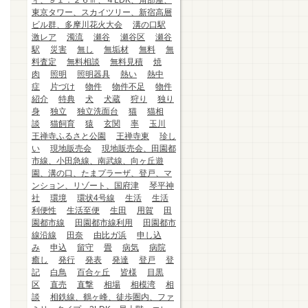
ィ、９１．２６㎡、４LDK、角部屋、
東京タワー、スカイツリー、新宿高層
ビル群、多摩川花火大会
溝の口駅
激レア
濁流
瀬谷
瀬谷区
瀬谷
駅
災害
無し
無垢材
無料
無
料査定
無料相談
無料見積
焼
肉
照明
照明器具
熱い
熱中
症
片づけ
物件
物件不足
物件
紹介
特典
犬
犬蔵
狩り
独り
身
独立
独立洗面台
猫
猫相
談
猫飼育
猿
玄関
率
玉川
王禅寺ふるさと公園
王禅寺東
珍し
い
現地販売会
現地販売会、田園都
市線、小田急線、南武線、向ヶ丘遊
園、溝の口、たまプラーザ、登戸、マ
ンション、リゾート、国府津
琴平神
社
環境
環状4号線
生活
生活
利便性
生活至便
生田
用賀
田
園都市線
田園都市線利用
田園都市
線沿線
田奈
由比ガ浜
申し込
み
申込
留守
畳
病気
病院
癒し
発行
発表
発達
登戸
登
記
白鳥
百合ヶ丘
皆様
目黒
区
直売
直撃
相場
相模湾
相
談
相鉄線、鶴ヶ峰、徒歩圏内、ファ