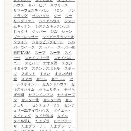
さくらんぼ
さくら祭り
ザセンター
ハウス
サバービア
サブリース
サマーフェスティバル
サロン
サン
ドラッグ
サンハイツ
シー
シー
リングファン
シェアハウス
システ
ムキッチン
システムキッチン3口
じっくり
ジッパー
ジム
シャン
プードレッサー
シュガーラッシュオ
ンライン
ショッピングモール
シル
バーウイーク
スーパー
スーパー生
鮮館TAIGA
スープ
スーモ
スイ
ーツ
スカイツリー見
スカイバルコ
ニー
スカパー
すすき野
スタジ
オタイプ
ステンレスボトル
スポー
ツ
スポット
すまい
すまい給付
金
スマホ
セール
セールス
セ
ールスポイント
セカンドハウス
セ
キスイハイム
セキュリティ
せせら
ぎ公園
セブンイレブン
セミオープ
ン
センター北
センター南
セン
チュリー
センチュリー２１
センチ
ュリー21アイワハウス
ダイエット
タイミング
タイヤ置場
タイル
タイル張り
たまプラ
たまプラー
ザ
たまプラーザ，
たまプラーザ，