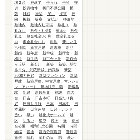
場２台
戸建て
手入れ
手頃
投
資
投資物件
折田不動公園
拡
張
挑戦
掃除
探し
接道
控
除
掲載
提案
支払い
整形地
敷地内
敷地内駐車場
敷礼０
敷
礼なし
敷金・礼金0
敷金0
敷金
礼金
敷金礼金0ヶ月
敷金礼金ゼ
ロ
敷金礼金なし
料理
新しい生
活様式
新古戸建
新古車
新品
新婚
新年度
新幹線
新庁舎
新
横浜
新生活
新百合ヶ丘
新百合
ヶ丘駅
新石川
新築
新築、駅徒
歩５分、武蔵新城、南武線
新築
2000万円代
新築マンション
新築
戸建
新築戸建、中古戸建、マンショ
ン、アパート、現地販売、猫
新綱島
駅
新緑
新規募集
施設
旗の
台
日吉
日吉本町
日当たり良
好
日当り良好
日本
日本中
日
本屈指
日立造船
日経トレンド
旨い
早い
旭化成ホームズ
旭
区
明るい
星空
映画
春
春日
台公園
昭和記念公園
時間
時間
短縮
普通
普通分譲賃貸
普通賃
貸借
晴れ
晴れの日
暇
暑い