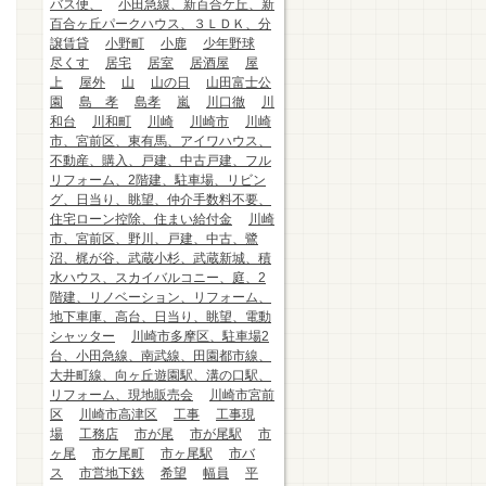
バス便、
小田急線、新百合ケ丘、新
百合ヶ丘パークハウス、３ＬＤＫ、分
譲賃貸
小野町
小鹿
少年野球
尽くす
居宅
居室
居酒屋
屋
上
屋外
山
山の日
山田富士公
園
島 孝
島孝
嵐
川口徹
川
和台
川和町
川崎
川崎市
川崎
市、宮前区、東有馬、アイワハウス、
不動産、購入、戸建、中古戸建、フル
リフォーム、2階建、駐車場、リビン
グ、日当り、眺望、仲介手数料不要、
住宅ローン控除、住まい給付金
川崎
市、宮前区、野川、戸建、中古、鷺
沼、梶が谷、武蔵小杉、武蔵新城、積
水ハウス、スカイバルコニー、庭、2
階建、リノベーション、リフォーム、
地下車庫、高台、日当り、眺望、電動
シャッター
川崎市多摩区、駐車場2
台、小田急線、南武線、田園都市線、
大井町線、向ヶ丘遊園駅、溝の口駅、
リフォーム、現地販売会
川崎市宮前
区
川崎市高津区
工事
工事現
場
工務店
市が尾
市が尾駅
市
ヶ尾
市ケ尾町
市ヶ尾駅
市バ
ス
市営地下鉄
希望
幅員
平