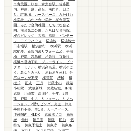
市青葉区、桜台、青葉台駅、徒歩圏
内、戸建、庭、高台、南向き、日当
り、駐車場、カースペース、みたけ台
小学校、みたけ台中学校、桜台保育
園、みたけ台幼稚園、たちばな台公
園、桜台第二公園、たちばな台病院、
桜台ビレッジ、古風、風情、ビンテー
ジ、アイワハウス
横浜線
横浜線十
日市場駅
横浜銀行
横浜駅
横浜
駅徒歩、新規内装リフォーム済、平沼
橋、戸部、高島町、相鉄線、京急線、
横浜市営地下鉄、ブルーライン、ビッ
グターミナル、横浜高島屋、横浜そご
う、みなとみらい、通勤通学便利、住
宅ローンが不安
横須賀
機械
機
械式
正式
正月
武蔵小杉
武蔵
小杉駅
武蔵新城
武蔵新城、JR南
武線、川崎市、高津区、千年、2階
建、戸建、中古、リフォーム、リノベ
ーション、2階リビング、売主、仲介
手数料不要、車1台、カースペース、
徒歩圏内、4LDK
武蔵溝ノ口
歯医
者
母校
毎日雨
毎朝
民泊
気
持ち
気象予報士
気象庁
気象条
件
水回り
水回り交換
水戸市