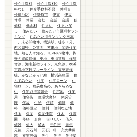
仲介手数料
仲介手数料0
仲介手数
料なし
仲介手数料不要
仲町台
仲町台駅
伊勢原市
伊東
伊豆
休暇
休業
会社
会話
会議
低
価格
低金利
住まい
住まい探
し
住みたい
住みたい市区町村ラン
キング
住みたい街ランキング日本
一、未公開物件、横浜駅、徒歩７分、
西区岡野、公道面、整形地、閑静住宅
地、知る人ぞ知る、TEPPAN物件、将
来の資産価値、更地、東海道線、横須
賀線、湘南新宿ライン、京急線、横浜
市営地下鉄ブルーライン、東急東横
線、みなとみらい線、横浜高島屋
住
んでみたい
住宅
住宅ローン
住
宅ローン、難易度高め、あきらめな
い
住宅取得等資金
住宅地
住宅
用
住宅街
住環境良好
体調管
理
何故
供給
依頼
価値
価
格
価格設定
便利
便利な立地
係る
保岡
保岡佳潔
保木
保育
園
修繕
倉庫
借りたい
借入
値段
偉大
傾き
元住吉
元年
元気
元石川
元石川町
充実共用
部
充実設備
先生
先行
先行契