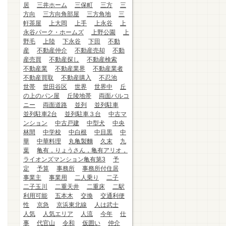
居
三井ホーム
三保町
三方
三
方向
三方向角部屋
三方角地
三
軒茶屋
上大岡
上手
上永谷
上
永谷パーク・ホームズ
上野公園
上
野毛
上陸
下永谷
下田
不動
産
不動産仲介
不動産売却
不動
産売買
不動産探し
不動産検索
不動産業
不動産業界
不動産業者
不動産買取
不動産購入
不忍池
世帯
世田谷区
世界
世界中
丘
の上のパン屋
丘陵地帯
両面バルコ
ニー
両面道路
並列
並列駐車
並列駐車2台
並列駐車３台
中古マ
ンション
中古戸建
中型犬
中央
林間
中学校
中白根
中目黒
中
華
中華料理
丸亀製麵
久末
九
葉
亀有，りょうさん，亀有アリオ，
ライオンズマンション亀有第3
予
定
予算
事務所
事務所付住居
事業主
事業用
二人乗り
二子
二子玉川
二重天井
二重床
二駅
利用可能
五本木
交換
交通利便
性
京急
京浜東北線
人は武士
人気
人気エリア
人流
今年
仕
事
代官山
令和
仮囲い
仲介