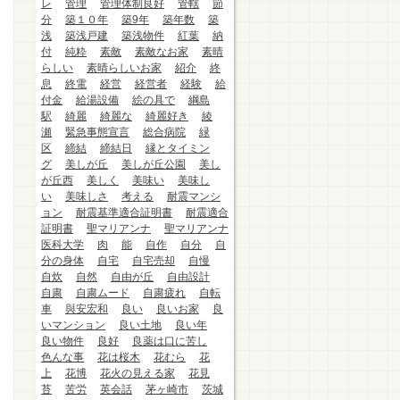
レ
管理
管理体制良好
管轄
節
分
築１０年
築9年
築年数
築
浅
築浅戸建
築浅物件
紅葉
納
付
純粋
素敵
素敵なお家
素晴
らしい
素晴らしいお家
紹介
終
息
終電
経営
経営者
経験
給
付金
給湯設備
絵の具で
綱島
駅
綺麗
綺麗な
綺麗好き
綾
瀬
緊急事態宣言
総合病院
緑
区
締結
締結日
縁とタイミン
グ
美しが丘
美しが丘公園
美し
が丘西
美しく
美味い
美味し
い
美味しさ
考える
耐震マンシ
ョン
耐震基準適合証明書
耐震適合
証明書
聖マリアンナ
聖マリアンナ
医科大学
肉
能
自作
自分
自
分の身体
自宅
自宅売却
自慢
自炊
自然
自由が丘
自由設計
自粛
自粛ムード
自粛疲れ
自転
車
與安宏和
良い
良いお家
良
いマンション
良い土地
良い年
良い物件
良好
良薬は口に苦し
色んな事
花は桜木
花むら
花
上
花博
花火の見える家
花見
苔
苦労
英会話
茅ヶ崎市
茨城