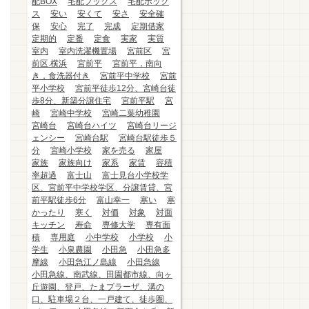
配BOX
宅配ブックス
宅配ボック
ス
安い
安くて
安さ
安全確
保
安心
完了
完成
定期借家
定期的
定番
定食
実家
実質
室内
室内洗濯機置場
宮前区
宮
前区.横浜
宮前平
宮前平，南向
き，食洗器付き
宮前平中学校
宮前
平小学校
宮前平徒歩12分、宮崎台徒
歩8分、新築分譲住宅
宮前平駅
宮
崎
宮崎中学校
宮崎二葉幼稚園
宮崎台
宮崎台ハイツ
宮崎台リージ
ェンシー
宮崎台駅
宮崎台駅徒歩５
分
宮崎小学校
家を売る
家屋
家族
家族向け
家系
家賃
容積
率超過
富士山
富士見台小学校学
区、宮前平中学校学区、分譲賃貸、宮
前平駅徒歩6分
富山幸一
寒い
寒
かったり
寒く
対価
対象
対面
キッチン
寿命
専修大学
専有面
積
専用庭
小中学校
小学校
小
学生
小泉農園
小田急
小田急多
摩線
小田急江ノ島線
小田急線
小田急線、南武線、田園都市線、向ヶ
丘遊園、登戸、たまプラーザ、溝の
口、駐車場２台、一戸建て、徒歩圏、