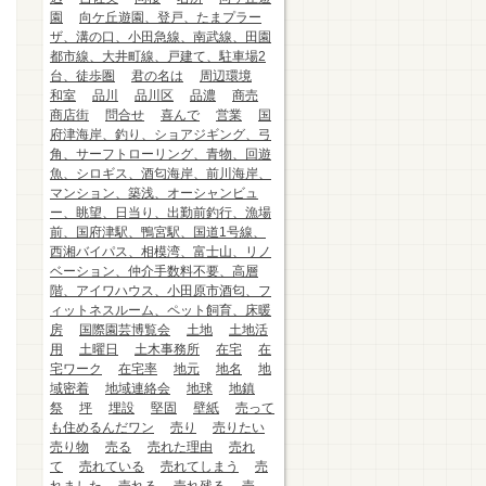
園
向ケ丘遊園、登戸、たまプラー
ザ、溝の口、小田急線、南武線、田園
都市線、大井町線、戸建て、駐車場2
台、徒歩圏
君の名は
周辺環境
和室
品川
品川区
品濃
商売
商店街
問合せ
喜んで
営業
国
府津海岸、釣り、ショアジギング、弓
角、サーフトローリング、青物、回遊
魚、シロギス、酒匂海岸、前川海岸、
マンション、築浅、オーシャンビュ
ー、眺望、日当り、出勤前釣行、漁場
前、国府津駅、鴨宮駅、国道1号線、
西湘バイパス、相模湾、富士山、リノ
ベーション、仲介手数料不要、高層
階、アイワハウス、小田原市酒匂、フ
ィットネスルーム、ペット飼育、床暖
房
国際園芸博覧会
土地
土地活
用
土曜日
土木事務所
在宅
在
宅ワーク
在宅率
地元
地名
地
域密着
地域連絡会
地球
地鎮
祭
坪
埋設
堅固
壁紙
売って
も住めるんだワン
売り
売りたい
売り物
売る
売れた理由
売れ
て
売れている
売れてしまう
売