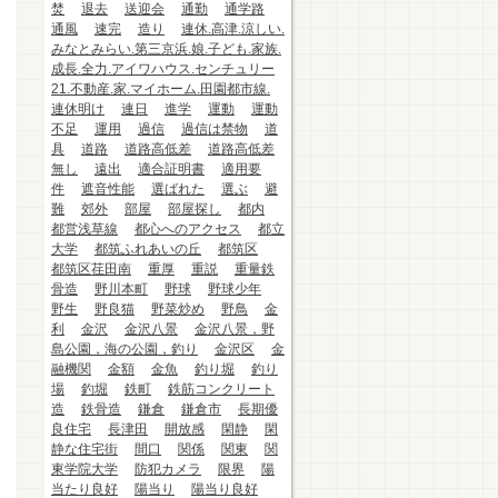
焚
退去
送迎会
通勤
通学路
通風
速完
造り
連休.高津.涼しい.
みなとみらい.第三京浜.娘.子ども.家族.
成長.全力.アイワハウス.センチュリー
21.不動産.家.マイホーム.田園都市線.
連休明け
連日
進学
運動
運動
不足
運用
過信
過信は禁物
道
具
道路
道路高低差
道路高低差
無し
遠出
適合証明書
適用要
件
遮音性能
選ばれた
選ぶ
避
難
郊外
部屋
部屋探し
都内
都営浅草線
都心へのアクセス
都立
大学
都筑ふれあいの丘
都筑区
都筑区荏田南
重厚
重説
重量鉄
骨造
野川本町
野球
野球少年
野生
野良猫
野菜炒め
野鳥
金
利
金沢
金沢八景
金沢八景，野
島公園，海の公園，釣り
金沢区
金
融機関
金額
金魚
釣り堀
釣り
場
釣堀
鉄町
鉄筋コンクリート
造
鉄骨造
鎌倉
鎌倉市
長期優
良住宅
長津田
開放感
閑静
閑
静な住宅街
間口
関係
関東
関
東学院大学
防犯カメラ
限界
陽
当たり良好
陽当り
陽当り良好