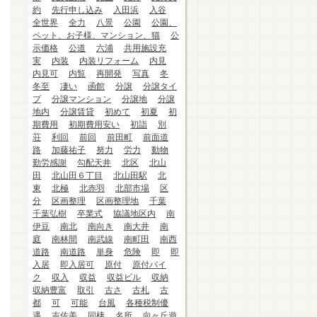
約
先行申し込み
入田浜
入谷
全世界
全力
八景
公園
公園、
ペット、お子様、マンション、猫
公
示価格
公道
六浦
共用施設充
実
内装
内装リフォーム
内見
内見可
内覧
再開発
写真
冬
冬至
凄い
函館
分譲
分譲タイ
プ
分譲マンション
分譲地
分譲
地内
分譲賃貸
初めて
初夏
初
期費用
初期費用安い
初詣
別
荘
利回
前回
前田町
前面道
路
加藤祐子
努力
労力
動物
勤労感謝
勾配天井
北区
北山
田
北山田６丁目
北山田駅
北
東
北極
北赤羽
北部市場
区
分
区画整理
区画整理地
千葉
千葉弘樹
卒業式
協議地区内
南
伊豆
南北
南向き
南大井
南
庭
南林間
南武線
南町田
南西
道路
南道路
単身
危険
即
即
入居
即入居可
原付
原付バイ
ク
収入
収益
収益ビル
収納
収納豊富
取引
古さ
古札
古
都
可
可能
台風
各種税制優
遇
吉佐美
同棲
名所
向ヶ丘遊