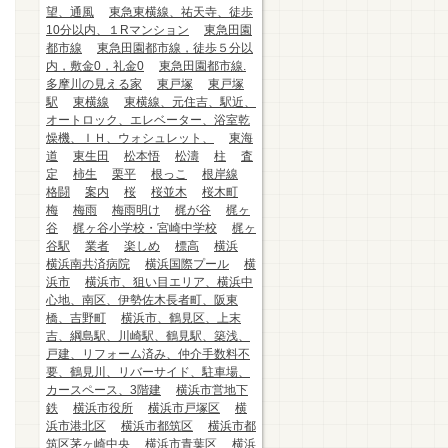
望、通風
東急東横線、祐天寺、徒歩
10分以内、１Rマンション
東急田園
都市線
東急田園都市線，徒歩５分以
内，敷金0，礼金0
東急田園都市線.
多摩川の見える家
東戸塚
東戸塚
駅
東横線
東横線、元住吉、駅近、
オートロック、エレベーター、浴室乾
燥機、ＩＨ、ウォシュレット、
東海
道
東生田
松本悟
松濤
柱
査
定
柿生
栗平
根っこ
根岸線
格闘
案内
桜
桜並木
桜木町
梅
梅雨
梅雨明け
梶が谷
梶ヶ
谷
梶ヶ谷小学校・宮崎中学校
梶ヶ
谷駅
業者
楽しめ
標高
横浜
横浜南共済病院
横浜国際プール
横
浜市
横浜市、狙い目エリア、横浜中
心地、南区、伊勢佐木長者町、阪東
橋、吉野町
横浜市、鶴見区、上末
吉、綱島駅、川崎駅、鶴見駅、築浅、
戸建、リフォーム済み、仲介手数料不
要、鶴見川、リバーサイド、駐車場、
カースペース、3階建
横浜市営地下
鉄
横浜市役所
横浜市戸塚区
横
浜市港北区
横浜市都筑区
横浜市都
筑区茅ヶ崎中央
横浜市青葉区
横浜