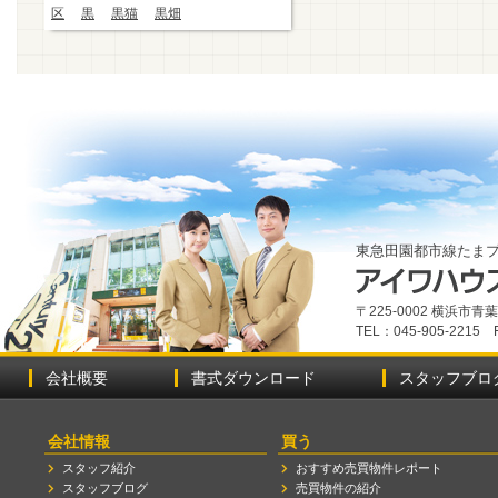
区
黒
黒猫
黒畑
東急田園都市線たま
〒225-0002 横浜市
TEL：045-905-2215 
会社概要
書式ダウンロード
スタッフブロ
会社情報
買う
スタッフ紹介
おすすめ売買物件レポート
スタッフブログ
売買物件の紹介