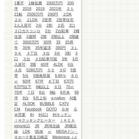
1番手
1種低層
2000万円
200
坪
2018
2019
2021年
２１
21帖
2500万円
290円
２DK
２Ｋ
２LDK
2世帯
2世帯住宅
2人入居可
2分
2割
２匹
2口
２口ガスコンロ
2台
2台駐車
2種
住居
2週間
2階
2階以上
2階建
て
3000万円
30坪
35
35周
年
35年
35年返済
390円
３Ｌ
ＤＫ
３丁目
３位
3分
3割
3
口
３台
３台駐車可能
3年
3月
入居可
3階
40坪
4LDK
4台
４月
5280万円
５５
５G
5世
帯
5分
5階角部屋
6.89％
６０
㎡
60坪
67坪
６丁目
6万円
6万円以下
6帖以上
６日
70㎡
70坪
７日
8台
8帖
8月末
99
坪
9台
9月上旬
a-nation
AI査
定
ALSOK
BUBBLE
CATV
CM
Facebook
GOTO
ＧＷ
Ｇ
Ｗ営業
IH
IH2口
IHキッチン
ＩＨクッキングヒーター
ＩＫＥＡ
iphone11
JR
JR埼京線
JR横浜
線
LDK
l気候
㎡
MEGAドン・
キホーテ東名川崎店
Merengue（メ