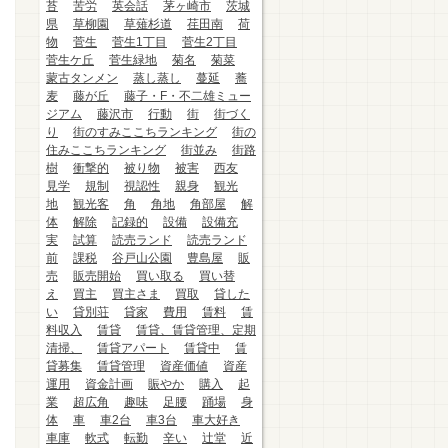
苔
苦労
英会話
茅ヶ崎市
茨城
県
草柳園
草薙杉道
荏田南
荷
物
菅生
菅生1丁目
菅生2丁目
菅生ケ丘
菅生緑地
菊名
菊菜
蒙古タンメン
蒸し蒸し
蔓延
蕎
麦
藤が丘
藤子・F・不二雄ミュー
ジアム
藤沢市
行動
街
街づく
り
街のすみここちランキング
街の
住みここちランキング
街並み
街路
樹
衝撃的
被り物
被害
西友
見学
規制
視認性
親身
観光
地
観光客
角
角地
角部屋
解
体
解除
記録的
設備
設備充
実
試算
読売ランド
読売ランド
前
課税
谷戸山公園
豊島屋
販
売
販売開始
買い取る
買い替
え
買主
買主さま
買取
貸した
い
貸別荘
貸家
費用
賃料
賃
料収入
賃貸
賃貸、賃貸管理、定期
清掃、
賃貸アパート
賃貸中
賃
貸募集
賃貸管理
資産価値
資産
運用
資金計画
賑やか
購入
起
業
超広角
趣味
足腰
踊場
身
体
車
車2台
車3台
車大好き
車庫
軟式
転勤
辛い
辻堂
近