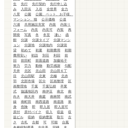
生
先行
先行契約
先行申し込
み
入田浜
入谷
全世界
全力
八景
公園
公園、ペット、お子様、
マンション、猫
公示価格
公道
六浦
共用施設充実
内装
内装リ
フォーム
内見
内見可
内覧
再
開発
写真
冬
冬至
凄い
函
館
分譲
分譲タイプ
分譲マンシ
ョン
分譲地
分譲地内
分譲賃
貸
初めて
初夏
初期費用
初期
費用安い
初詣
別荘
利回
前
回
前田町
前面道路
加藤祐子
努力
労力
動物
勤労感謝
勾配
天井
北区
北山田
北山田６丁
目
北山田駅
北東
北極
北赤
羽
北部市場
区分
区画整理
区
画整理地
千葉
千葉弘樹
卒業
式
協議地区内
南伊豆
南北
南
向き
南大井
南庭
南林間
南武
線
南町田
南西道路
南道路
単
身
危険
即
即入居
即入居可
原付
原付バイク
収入
収益
収
益ビル
収納
収納豊富
取引
古
さ
古札
古都
可
可能
台風
各種税制優遇
吉佐美
同棲
名