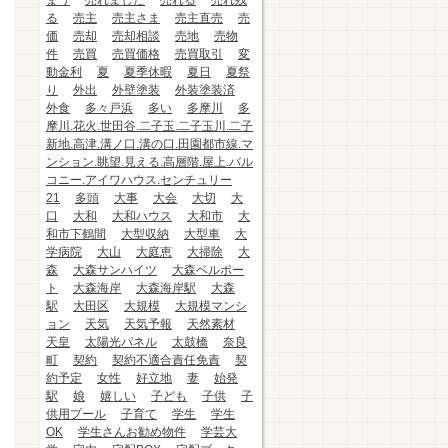
まう
売れました
売れる
売れ残
る
売主
売主さま
売主直売
売
価
売却
売却相談
売地
売物
件
売買
売買価格
売買取引
変
動金利
夏
夏季休暇
夏日
夏祭
り
外出
外壁塗装
外装塗装済
外食
多々戸浜
多い
多摩川
多
摩川.花火.世田谷.二子玉.二子玉川.二子
新地.高津.溝ノ口.溝の口.田園都市線.マ
ンション.眺望.見える.高層階.屋上.バル
コニー.アイワハウス.センチュリー
21
多頭
大事
大会
大切
大
口
大和
大和ハウス
大和市
大
和市下鶴間
大型収納
大型車
大
学病院
大山
大庭恵
大掃除
大
森
大森サンハイツ
大森ベルポー
ト
大森海岸
大森海岸駅
大森
駅
大田区
大規模
大規模マンシ
ョン
天気
天気予報
天然素材
天皇
太陽光パネル
太鼓橋
奈良
町
契約
契約不適合責任免責
契
約予定
女性
好立地
妻
始発
駅
娘
嬉しい
子ども
子供
子
供用プール
子育て
学生
学生
OK
学生さんお勧め物件
学芸大