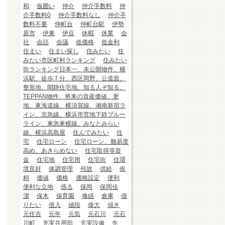
和
仮囲い
仲介
仲介手数料
仲
介手数料0
仲介手数料なし
仲介手
数料不要
仲町台
仲町台駅
伊勢
原市
伊東
伊豆
休暇
休業
会
社
会話
会議
低価格
低金利
住まい
住まい探し
住みたい
住
みたい市区町村ランキング
住みたい
街ランキング日本一、未公開物件、横
浜駅、徒歩７分、西区岡野、公道面、
整形地、閑静住宅地、知る人ぞ知る、
TEPPAN物件、将来の資産価値、更
地、東海道線、横須賀線、湘南新宿ラ
イン、京急線、横浜市営地下鉄ブルー
ライン、東急東横線、みなとみらい
線、横浜高島屋
住んでみたい
住
宅
住宅ローン
住宅ローン、難易度
高め、あきらめない
住宅取得等資
金
住宅地
住宅用
住宅街
住環
境良好
体調管理
何故
供給
依
頼
価値
価格
価格設定
便利
便利な立地
係る
保岡
保岡佳
潔
保木
保育園
修繕
倉庫
借
りたい
借入
値段
偉大
傾き
元住吉
元年
元気
元石川
元石
川町
充実共用部
充実設備
先