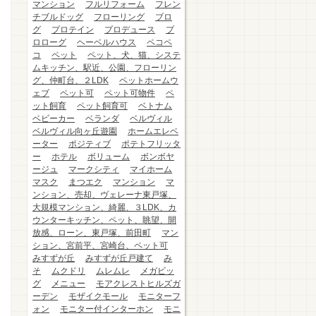
マンション
フルリフォーム
フレン
チブルドッグ
フローリング
ブロ
グ
プロテイン
プロデュース
プ
ロローグ
ヘーベルハウス
ペコペ
コ
ペット
ペット、犬、猫、システ
ムキッチン、駅近、公園、フローリン
グ、仲町台、２LDK
ペットホームウ
ェブ
ペット可
ペット可物件
ペ
ット飼育
ペット飼育可
ベトナム
ベビーカー
ベランダ
ベルヴィル
ベルヴィル向ヶ丘遊園
ホームエレベ
ーター
ポジティブ
ポテトフリッタ
ー
ホテル
ボリューム
ボンボヤ
ージュ
マークシティ
マイホーム
マスク
まつエク
マンション
マ
ンション、売却、ヴェレーナ東戸塚、
大規模マンション、綺麗、３LDK、カ
ウンターキッチン、ペット、眺望、開
放感、ローン、東戸塚、前田町
マン
ション、宮前平、宮崎台、ペット可
みすずが丘
みすずが丘戸建て
み
そ
ムクドリ
ムレムレ
メガビッ
グ
メニュー
モアクレストヒルズガ
ーデン
モザイクモール
モニターフ
ォン
モニター付インターホン
モニ