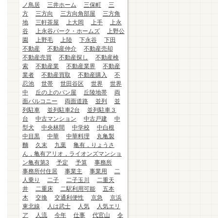
ノ鳥居
三井ホーム
三保町
三
方
三方向
三方向角部屋
三方角
地
三軒茶屋
上大岡
上手
上永
谷
上永谷パーク・ホームズ
上野公
園
上野毛
上陸
下永谷
下田
不動産
不動産仲介
不動産売却
不動産売買
不動産探し
不動産検
索
不動産業
不動産業界
不動産
業者
不動産買取
不動産購入
不
忍池
世帯
世田谷区
世界
世界
中
丘の上のパン屋
丘陵地帯
両
面バルコニー
両面道路
並列
並
列駐車
並列駐車2台
並列駐車３
台
中古マンション
中古戸建
中
型犬
中央林間
中学校
中白根
中目黒
中華
中華料理
丸亀製
麵
久末
九葉
亀有，りょうさ
ん，亀有アリオ，ライオンズマンショ
ン亀有第3
予定
予算
事務所
事務所付住居
事業主
事業用
二
人乗り
二子
二子玉川
二重天
井
二重床
二駅利用可能
五本
木
交換
交通利便性
京急
京浜
東北線
人は武士
人気
人気エリ
ア
人流
今年
仕事
代官山
令