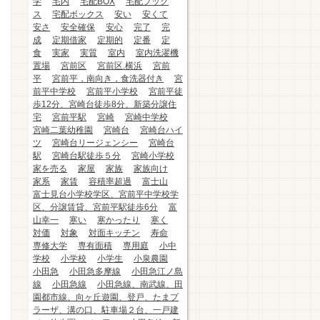
学
宅内
宅配BOX
宅配ブック
ス
宅配ボックス
安い
安くて
安さ
安全確保
安心
完了
完
成
定期借家
定期的
定番
定
食
実家
実質
室内
室内洗濯機
置場
宮前区
宮前区.横浜
宮前
平
宮前平，南向き，食洗器付き
宮
前平中学校
宮前平小学校
宮前平徒
歩12分、宮崎台徒歩8分、新築分譲住
宅
宮前平駅
宮崎
宮崎中学校
宮崎二葉幼稚園
宮崎台
宮崎台ハイ
ツ
宮崎台リージェンシー
宮崎台
駅
宮崎台駅徒歩５分
宮崎小学校
家を売る
家屋
家族
家族向け
家系
家賃
容積率超過
富士山
富士見台小学校学区、宮前平中学校学
区、分譲賃貸、宮前平駅徒歩6分
富
山幸一
寒い
寒かったり
寒く
対価
対象
対面キッチン
寿命
専修大学
専有面積
専用庭
小中
学校
小学校
小学生
小泉農園
小田急
小田急多摩線
小田急江ノ島
線
小田急線
小田急線、南武線、田
園都市線、向ヶ丘遊園、登戸、たまプ
ラーザ、溝の口、駐車場２台、一戸建