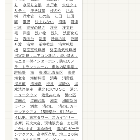
り
水回り交換
水戸市
永住クォ
リティ
汐そば屋
汐のや
汚水
桝
汚水管
江の島
江田
江田
駅
汲沢
決まらない
河津
河津
七滝
治安の良さ
注意
注文住
宅
洋室
洗い物
洗礼
洗面化粧
台
洗面台
活用
浄蓮の滝
浮間
舟渡
浴室
浴室乾燥
浴室乾燥
機
浴室室乾燥機
浴室換気乾燥機
浴室新規，エアコン新品，追い焚き，
モニター付インターホン，防犯カメ
ラ，トランクルーム，敷地内駐車場，
駐輪場
海
海.横浜.青葉区
海岸
海老名
海鮮料理
消毒
消費税
深谷町
清掃夏
渋谷
温暖化
温
水洗浄便座
港北TOKYU S.C
港北
ニュータウン
港北みなも
港北区
港南台
港南台駅
湘南
湘南新宿
ライン
満室
溝の口
溝の口ガー
デンアクアス、15階部分、91.26㎡、
４LDK、東京タワー、スカイツリー、
多摩川花火大会、現地販売会、まだ間
に合います、本命物件
溝の口ガーデ
ンアクアス、高津区久地、地上２０階