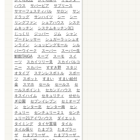
さくらんぼ
さくら祭り
ザセンター
ハウス
サバービア
サブリース
サマーフェスティバル
サロン
サン
ドラッグ
サンハイツ
シー
シー
リングファン
シェアハウス
システ
ムキッチン
システムキッチン3口
じっくり
ジッパー
ジム
シャン
プードレッサー
シュガーラッシュオ
ンライン
ショッピングモール
シル
バーウイーク
スーパー
スーパー生
鮮館TAIGA
スープ
スーモ
スイ
ーツ
スカイツリー見
スカイバルコ
ニー
スカパー
すすき野
スタジ
オタイプ
ステンレスボトル
スポー
ツ
スポット
すまい
すまい給付
金
スマホ
セール
セールス
セ
ールスポイント
セカンドハウス
セ
キスイハイム
セキュリティ
せせら
ぎ公園
セブンイレブン
セミオープ
ン
センター北
センター南
セン
チュリー
センチュリー２１
センチ
ュリー21アイワハウス
ダイエット
タイミング
タイヤ置場
タイル
タイル張り
たまプラ
たまプラー
ザ
たまプラーザ，
たまプラーザ，