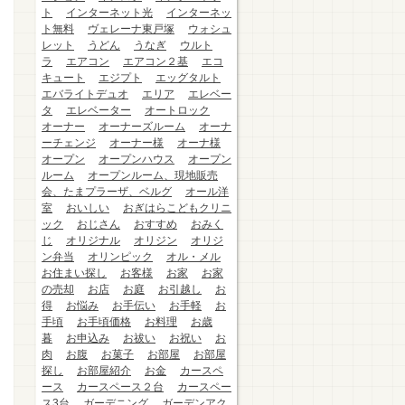
ト
インターネット光
インターネッ
ト無料
ヴェレーナ東戸塚
ウォシュ
レット
うどん
うなぎ
ウルト
ラ
エアコン
エアコン２基
エコ
キュート
エジプト
エッグタルト
エバライトデュオ
エリア
エレベー
タ
エレベーター
オートロック
オーナー
オーナーズルーム
オーナ
ーチェンジ
オーナー様
オーナ様
オープン
オープンハウス
オープン
ルーム
オープンルーム、現地販売
会、たまプラーザ、ベルグ
オール洋
室
おいしい
おぎはらこどもクリニ
ック
おじさん
おすすめ
おみく
じ
オリジナル
オリジン
オリジ
ン弁当
オリンピック
オル・メル
お住まい探し
お客様
お家
お家
の売却
お店
お庭
お引越し
お
得
お悩み
お手伝い
お手軽
お
手頃
お手頃価格
お料理
お歳
暮
お申込み
お祓い
お祝い
お
肉
お腹
お菓子
お部屋
お部屋
探し
お部屋紹介
お金
カースペ
ース
カースペース２台
カースペー
ス3台
ガーデニング
ガーデンアク