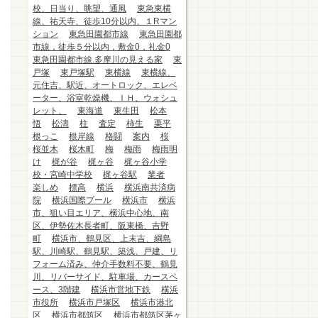
校、日当り、眺望、通風
東急東横
線、祐天寺、徒歩10分以内、１Rマン
ション
東急田園都市線
東急田園都
市線，徒歩５分以内，敷金0，礼金0
東急田園都市線.多摩川の見える家
東
戸塚
東戸塚駅
東横線
東横線、
元住吉、駅近、オートロック、エレベ
ーター、浴室乾燥機、ＩＨ、ウォシュ
レット、
東海道
東生田
松本
悟
松濤
柱
査定
柿生
栗平
根っこ
根岸線
格闘
案内
桜
桜並木
桜木町
梅
梅雨
梅雨明
け
梶が谷
梶ヶ谷
梶ヶ谷小学
校・宮崎中学校
梶ヶ谷駅
業者
楽しめ
標高
横浜
横浜南共済病
院
横浜国際プール
横浜市
横浜
市、狙い目エリア、横浜中心地、南
区、伊勢佐木長者町、阪東橋、吉野
町
横浜市、鶴見区、上末吉、綱島
駅、川崎駅、鶴見駅、築浅、戸建、リ
フォーム済み、仲介手数料不要、鶴見
川、リバーサイド、駐車場、カースペ
ース、3階建
横浜市営地下鉄
横浜
市役所
横浜市戸塚区
横浜市港北
区
横浜市都筑区
横浜市都筑区茅ヶ