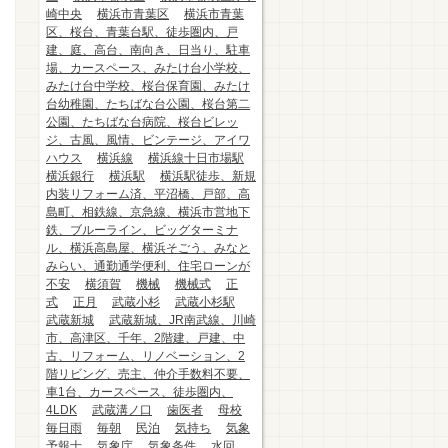
崎中央
横浜市青葉区
横浜市青葉
区、桜台、青葉台駅、徒歩圏内、戸
建、庭、高台、南向き、日当り、駐車
場、カースペース、みたけ台小学校、
みたけ台中学校、桜台保育園、みたけ
台幼稚園、たちばな台公園、桜台第二
公園、たちばな台病院、桜台ビレッ
ジ、古風、風情、ビンテージ、アイワ
ハウス
横浜線
横浜線十日市場駅
横浜銀行
横浜駅
横浜駅徒歩、新規
内装リフォーム済、平沼橋、戸部、高
島町、相鉄線、京急線、横浜市営地下
鉄、ブルーライン、ビッグターミナ
ル、横浜高島屋、横浜そごう、みなと
みらい、通勤通学便利、住宅ローンが
不安
横須賀
機械
機械式
正
式
正月
武蔵小杉
武蔵小杉駅
武蔵新城
武蔵新城、JR南武線、川崎
市、高津区、千年、2階建、戸建、中
古、リフォーム、リノベーション、2
階リビング、売主、仲介手数料不要、
車1台、カースペース、徒歩圏内、
4LDK
武蔵溝ノ口
歯医者
母校
毎日雨
毎朝
民泊
気持ち
気象
予報士
気象庁
気象条件
水回