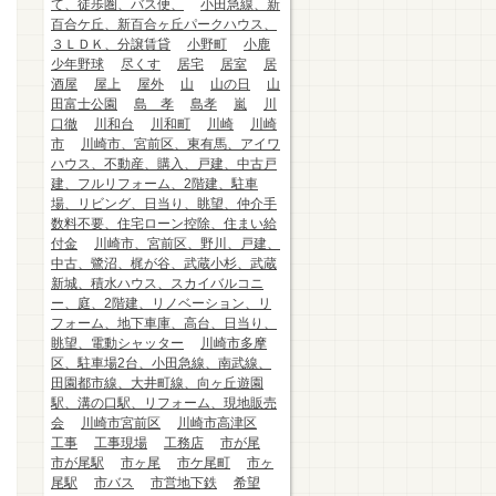
て、徒歩圏、バス便、
小田急線、新
百合ケ丘、新百合ヶ丘パークハウス、
３ＬＤＫ、分譲賃貸
小野町
小鹿
少年野球
尽くす
居宅
居室
居
酒屋
屋上
屋外
山
山の日
山
田富士公園
島 孝
島孝
嵐
川
口徹
川和台
川和町
川崎
川崎
市
川崎市、宮前区、東有馬、アイワ
ハウス、不動産、購入、戸建、中古戸
建、フルリフォーム、2階建、駐車
場、リビング、日当り、眺望、仲介手
数料不要、住宅ローン控除、住まい給
付金
川崎市、宮前区、野川、戸建、
中古、鷺沼、梶が谷、武蔵小杉、武蔵
新城、積水ハウス、スカイバルコニ
ー、庭、2階建、リノベーション、リ
フォーム、地下車庫、高台、日当り、
眺望、電動シャッター
川崎市多摩
区、駐車場2台、小田急線、南武線、
田園都市線、大井町線、向ヶ丘遊園
駅、溝の口駅、リフォーム、現地販売
会
川崎市宮前区
川崎市高津区
工事
工事現場
工務店
市が尾
市が尾駅
市ヶ尾
市ケ尾町
市ヶ
尾駅
市バス
市営地下鉄
希望