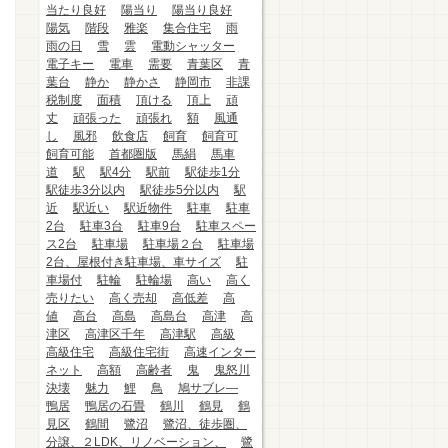
当たり良好
陽当り
陽当り良好
陽気
階段
雅楽
集合住宅
雨
雨の日
雪
雲
電動シャッター
電子キー
電車
需要
青葉区
青
葉台
静か
静かさ
静岡市
非課
税制度
面積
頂ける
頂上
頑
丈
頑張った
頑張れ
額
風通
し
風邪
飲食店
飼育
飼育可
飼育可能
首都圏版
馬絹
馬車
道
駅
駅4分
駅前
駅徒歩1分
駅徒歩3分以内
駅徒歩5分以内
駅
近
駅近い
駅近物件
駐車
駐車
2台
駐車3台
駐車9台
駐車スペー
ス2台
駐車場
駐車場２台
駐車場
2台、屋根付き駐車場、車サイズ
駐
車場付
駐輪
駐輪場
高い
高く
売りたい
高く売却
高低差
高
値
高台
高島
高島台
高津
高
津区
高津区千年
高津駅
高級
高級住宅
高級住宅街
高速インター
ネット
高額
高齢者
鬼
鬼怒川
決壊
魅力
鯉
鳥
鳩サブレ―
鴨居
鴨居の石畳
鶴川
鶴見
鶴
見区
鶴間
鷺沼
鷺沼、徒歩圏、
分譲、２LDK、リノベーション、
鷺