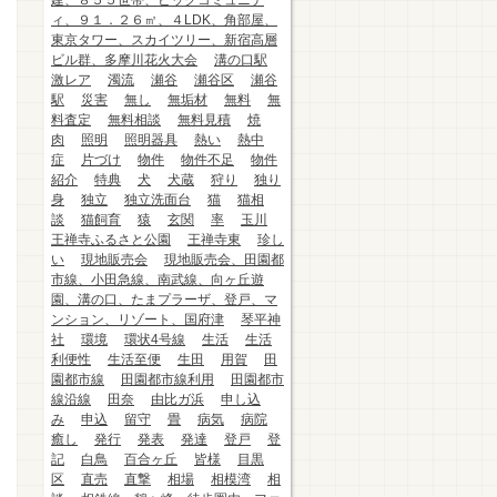
建、８５５世帯、ビッグコミュニテ
ィ、９１．２６㎡、４LDK、角部屋、
東京タワー、スカイツリー、新宿高層
ビル群、多摩川花火大会
溝の口駅
激レア
濁流
瀬谷
瀬谷区
瀬谷
駅
災害
無し
無垢材
無料
無
料査定
無料相談
無料見積
焼
肉
照明
照明器具
熱い
熱中
症
片づけ
物件
物件不足
物件
紹介
特典
犬
犬蔵
狩り
独り
身
独立
独立洗面台
猫
猫相
談
猫飼育
猿
玄関
率
玉川
王禅寺ふるさと公園
王禅寺東
珍し
い
現地販売会
現地販売会、田園都
市線、小田急線、南武線、向ヶ丘遊
園、溝の口、たまプラーザ、登戸、マ
ンション、リゾート、国府津
琴平神
社
環境
環状4号線
生活
生活
利便性
生活至便
生田
用賀
田
園都市線
田園都市線利用
田園都市
線沿線
田奈
由比ガ浜
申し込
み
申込
留守
畳
病気
病院
癒し
発行
発表
発達
登戸
登
記
白鳥
百合ヶ丘
皆様
目黒
区
直売
直撃
相場
相模湾
相