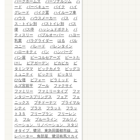
パークホームズ
パーソナルジム
ハ
ード
バーベキュー
バイク
ハイ
グレード
バイク置
ハイルーフ車
ハウス
ハウスメーカー
バス
バ
ス・トイレ別
バストイレ別
バス
便
バス停
ハッシュドポテト
パ
ティスリー
バブルオーバー
ハヨー
乳業
パラグライダー
はる
バル
コニー
パレード
バレンタイン
ハローキティ
パン
ハンバーグ
パン屋
ビーコルセアーズ
ビートた
けし
ビアガーデン
ピカピカ
ビ
タミンママ
ビックカメラ
ビッグコ
ミュニティ
ビックリ
ピッタリ
ひな壇
ビフォー
ピラミッド
ヒ
ルズ宮前平
プール
ファクサイ
ファミリー
ファミリータイプ
ファ
ンタジースプリングス
フェア
フェ
ニックス
プチドーナツ
プライマル
シティ
プラス
フラット
フラッ
ト３５
フリープラン
フリーレン
ト
フル
ブルーライン
フルリノ
ベーション、リノベーション、スタジ
オタイプ、鷺沼、東急田園都市線、エ
レベーター、角部屋、鷺沼有馬スカイ