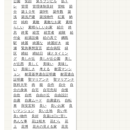
公園
笑顔
第５フジビル
筋ト
レ
管理
管理体制良好
管轄
節
分
築１０年
築9年
築年数
築
浅
築浅戸建
築浅物件
紅葉
納
付
純粋
素敵
素敵なお家
素晴
らしい
素晴らしいお家
紹介
終
息
終電
経営
経営者
経験
給
付金
給湯設備
絵の具で
綱島
駅
綺麗
綺麗な
綺麗好き
綾
瀬
緊急事態宣言
総合病院
緑
区
締結
締結日
縁とタイミン
グ
美しが丘
美しが丘公園
美し
が丘西
美しく
美味い
美味し
い
美味しさ
考える
耐震マンシ
ョン
耐震基準適合証明書
耐震適合
証明書
聖マリアンナ
聖マリアンナ
医科大学
肉
能
自作
自分
自
分の身体
自宅
自宅売却
自慢
自炊
自然
自由が丘
自由設計
自粛
自粛ムード
自粛疲れ
自転
車
與安宏和
良い
良いお家
良
いマンション
良い土地
良い年
良い物件
良好
良薬は口に苦し
色んな事
花は桜木
花むら
花
上
花博
花火の見える家
花見