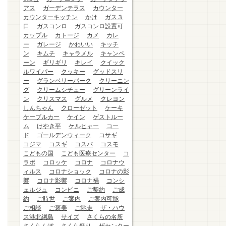
アス
ガーデンテラス
カウンター
カウンターキッチン
かけ
ガス３
口
ガスコンロ
ガスコンロ設置可
カップル
カトージ
カメ
カレ
ー
ガレージ
かわいい
キッチ
ン
キムチ
キャラメル
キャンペ
ーン
ギリギリ
キレイ
クイック
ルワイパー
クッキー
グッドスリ
ー
グランベリーパーク
クリーニン
グ
クリームシチュー
グリーンライ
ン
クリスマス
グルメ
クレヨン
しんちゃん
クローゼット
ケーキ
ケーブルカー
ケイン
ゲストルー
ム
けやき平
ケルヒャー
コー
ド
ゴールデンウィーク
コサギ
コジマ
コスギ
コスパ
コスモ
こどもの国
こども医療センター
コ
ラボ
コロッケ
コロナ
コロナウ
ィルス
コロナショック
コロナの影
響
コロナ影響
コロナ禍
コンシ
ェルジュ
コンビニ
ご契約
ご成
約
ご時世
ご案内
ご案内可能
ご相談
ご褒美
ご馳走
ザ・ハウ
ス港北綱島
サイズ
さくらの名所