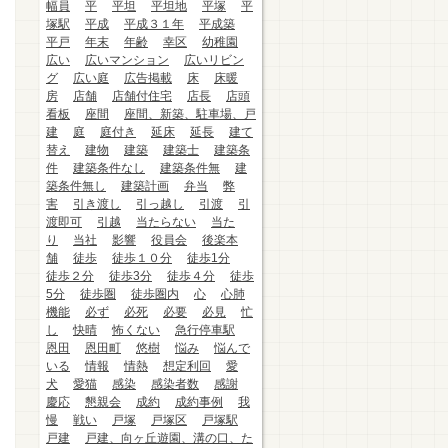
幅員
平
平坦
平坦地
平塚
平
塚駅
平成
平成３１年
平成築
平戸
年末
年齢
幸区
幼稚園
広い
広いマンション
広いリビン
グ
広い庭
広告掲載
床
床暖
房
店舗
店舗付住宅
店長
店頭
看板
座間
座間、新築、駐車場、戸
建
庭
庭付き
延床
延長
建て
替え
建物
建築
建築士
建築条
件
建築条件なし
建築条件無
建
築条件無し
建築計画
弁当
弊
害
引き渡し
引っ越し
引渡
引
渡即可
引越
当たらない
当た
り
当社
影響
役員会
後楽本
舗
徒歩
徒歩１０分
徒歩1分
徒歩２分
徒歩3分
徒歩４分
徒歩
5分
徒歩圏
徒歩圏内
心
心肺
機能
必ず
必死
必要
必見
忙
し
快晴
怖くない
急行停車駅
恩田
恩田町
悠樹
悩み
悩んで
いる
情報
情熱
想定利回
愛
犬
愛猫
感染
感染者数
感謝
慶応
懇親会
成約
成約事例
我
慢
戦い
戸塚
戸塚区
戸塚駅
戸建
戸建、向ヶ丘遊園、溝の口、た