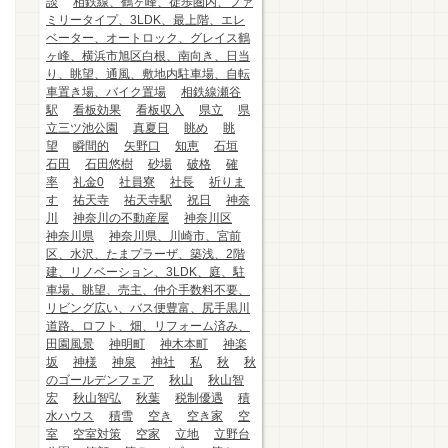
談
相鉄線、鶴ヶ峰、徒歩圏内、ファ
ミリータイプ、3LDK、最上階、エレ
ベーター、オートロック、グレイス鶴
ヶ峰、横浜市旭区白根、南向き、日当
り、眺望、通風、敷地内駐車場、自転
車置き場、バイク置場
相鉄線瀬谷
駅
看板効果
看板収入
県立
県
立三ツ池公園
真夏日
眺め
眺
望
瞬間的
矢野口
知恵
石垣
石田
石田悠樹
砂場
破格
確
率
礼金0
社員寮
社長
祈りま
す
祐天寺
祐天寺駅
祝日
神奈
川
神奈川の不動産屋
神奈川区
神奈川県
神奈川県、川崎市、宮前
区、水沢、たまプラーザ、築浅、2階
建、リノベーション、3LDK、庭、駐
車場、眺望、売主、仲介手数料不要、
リビング広い、バス便豊富、尻手黒川
道路、ロフト、畑、リフォーム済み、
田園風景
神明町
神木本町
神楽
坂
神様
神泉
神社
私
秋
秋
のゴールデンフェア
秋山
秋山智
宏
秋山智弘
秋葉
税制優遇
積
水ハウス
積雪
空き
空き家
空
室
空室対策
空家
立地
立野台