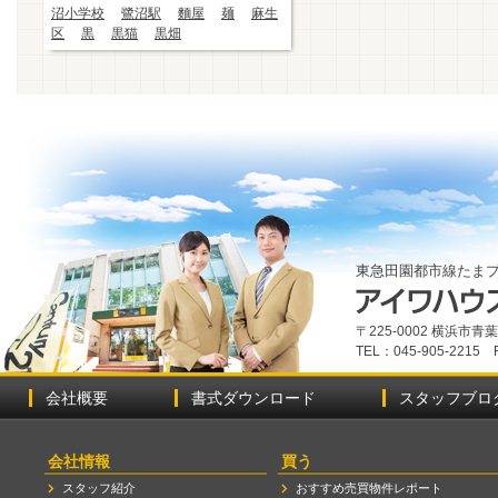
沼小学校
鷺沼駅
麵屋
麺
麻生
区
黒
黒猫
黒畑
東急田園都市線たま
〒225-0002 横浜市
TEL：045-905-2215 
会社概要
書式ダウンロード
スタッフブロ
会社情報
買う
スタッフ紹介
おすすめ売買物件レポート