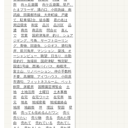
所
向ヶ丘遊園
向ケ丘遊園、登戸、
たまプラーザ、溝の口、小田急線、南
武線、田園都市線、大井町線、戸建
て、駐車場2台、徒歩圏
君の名は
周辺環境
和室
品川
品川区
品
濃
商売
商店街
問合せ
喜ん
で
営業
国府津海岸、釣り、ショア
ジギング、弓角、サーフトローリン
グ、青物、回遊魚、シロギス、酒匂海
岸、前川海岸、マンション、築浅、オ
ーシャンビュー、眺望、日当り、出勤
前釣行、漁場前、国府津駅、鴨宮駅、
国道1号線、西湘バイパス、相模湾、
富士山、リノベーション、仲介手数料
不要、高層階、アイワハウス、小田原
市酒匂、フィットネスルーム、ペット
飼育、床暖房
国際園芸博覧会
土
地
土地活用
土曜日
土木事務
所
在宅
在宅ワーク
在宅率
地
元
地名
地域密着
地域連絡会
地球
地鎮祭
坪
埋設
堅固
壁
紙
売っても住めるんだワン
売り
売りたい
売り物
売る
売れた理
由
売れて
売れている
売れてし