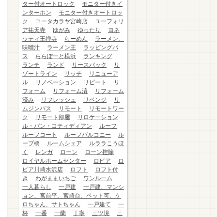
ター付オートロック
モニター付きイ
ンターホン
モニター付きオートロッ
ク
ユータカラヤ宮崎店
ユーフォリ
ア祐天寺
ゆがみ
ゆったり
ヨネ
ッティ王禅寺
らーめん
ラーメン、
味噌汁
ラーメン王
ラッピングバ
ス
ららぽーと横浜
ランキング
ランチ
ランド
リースバック
リ
ゾートライン
リッチ
リニューア
ル
リノベーション
リピート
リ
フォーム
リフォーム済
リフォーム
済み
リフレッシュ
リベンジ
リ
ムジンバス
リモート
リモートワー
ク
リモート部屋
リロケーション
ル・パン・コティディアン
ルーフ
ルーフコート
ルーフバルコニー
ル
ープ橋
ルームシェア
ルララこうほ
く
レンガ
ローン
ローン控除
ロイヤルホームセンター
ロピア
ロ
ピア川崎水沢店
ロフト
ロフト付
き
わがままいちご
ワンルーム
一人暮らし
一戸建
一戸建、マンシ
ョン、宮前平、宮崎台、ペット可、ケ
ロちゃん、サトちゃん
一戸建て
一
杯
一番
一蘭
丁寧
三ツ境
三