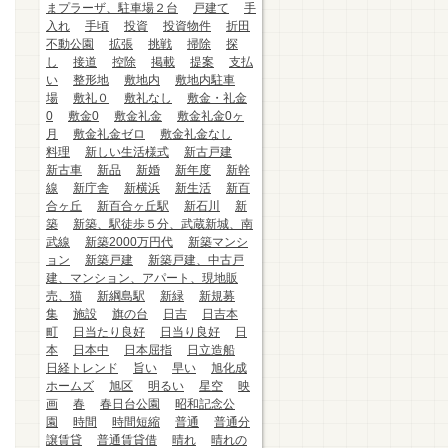
まプラーザ、駐車場２台
戸建て
手
入れ
手頃
投資
投資物件
折田
不動公園
拡張
挑戦
掃除
探
し
接道
控除
掲載
提案
支払
い
整形地
敷地内
敷地内駐車
場
敷礼０
敷礼なし
敷金・礼金
0
敷金0
敷金礼金
敷金礼金0ヶ
月
敷金礼金ゼロ
敷金礼金なし
料理
新しい生活様式
新古戸建
新古車
新品
新婚
新年度
新幹
線
新庁舎
新横浜
新生活
新百
合ヶ丘
新百合ヶ丘駅
新石川
新
築
新築、駅徒歩５分、武蔵新城、南
武線
新築2000万円代
新築マンシ
ョン
新築戸建
新築戸建、中古戸
建、マンション、アパート、現地販
売、猫
新綱島駅
新緑
新規募
集
施設
旗の台
日吉
日吉本
町
日当たり良好
日当り良好
日
本
日本中
日本屈指
日立造船
日経トレンド
旨い
早い
旭化成
ホームズ
旭区
明るい
星空
映
画
春
春日台公園
昭和記念公
園
時間
時間短縮
普通
普通分
譲賃貸
普通賃貸借
晴れ
晴れの