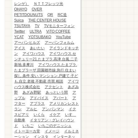
レンゲ）
ＮＴＴフレッツ光
OHAYO
OVER
PETITDOUNUTS
QR
RC造
Suica
THE CENTER HOUSE
TSUTAYA
TV
TVモニターフォン
Twitter
ULTRA
ViTO COFFEE
YCAT
YOTSUBAKO
YouTube
アーバンヒルズ
アーバンフォルム
アイス
あいたい
アイランドキッチ
ン
アイワハウス
アイワハウス.セ
ンチュリー21.たまプラ.高津.台風.二子
新地.多摩川
アイワハウス.たまプラ.
たまプラーザ.田園都市線.急行.住まい
探し.条件.安い.マンション.戸建て.子ど
も.自立.老後.不動産.売買.相談
アイワ
ハウス株式会社
アクセント
あざみ
野
あざみ野駅
あっという間
ア
ップル
アドバイス
アパート
ア
フター
アプラス
アメリカンレスト
ラン
アルヒ
アンパンマン
イク
スピアリ
いくら
イケア
いすゞ
自動車
イタリアン・グレイハウン
ド
いちご
いちごのデニッシュ
イトーヨーカ堂
イメージ
イルミネ
ーション
インスタ
インターネッ