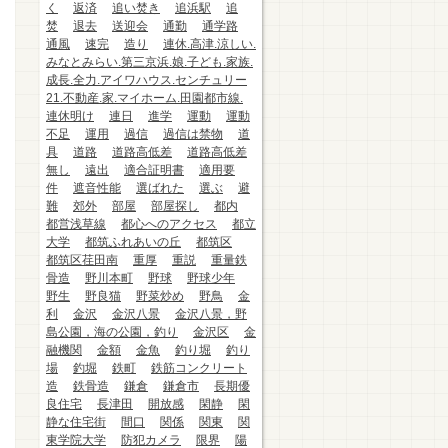
く
返済
追い焚き
追浜駅
追
焚
退去
送迎会
通勤
通学路
通風
速完
造り
連休.高津.涼しい.
みなとみらい.第三京浜.娘.子ども.家族.
成長.全力.アイワハウス.センチュリー
21.不動産.家.マイホーム.田園都市線.
連休明け
連日
進学
運動
運動
不足
運用
過信
過信は禁物
道
具
道路
道路高低差
道路高低差
無し
遠出
適合証明書
適用要
件
遮音性能
選ばれた
選ぶ
避
難
郊外
部屋
部屋探し
都内
都営浅草線
都心へのアクセス
都立
大学
都筑ふれあいの丘
都筑区
都筑区荏田南
重厚
重説
重量鉄
骨造
野川本町
野球
野球少年
野生
野良猫
野菜炒め
野鳥
金
利
金沢
金沢八景
金沢八景，野
島公園，海の公園，釣り
金沢区
金
融機関
金額
金魚
釣り堀
釣り
場
釣堀
鉄町
鉄筋コンクリート
造
鉄骨造
鎌倉
鎌倉市
長期優
良住宅
長津田
開放感
閑静
閑
静な住宅街
間口
関係
関東
関
東学院大学
防犯カメラ
限界
陽