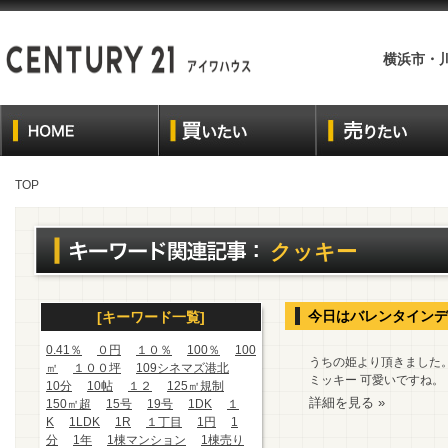
横浜市・
TOP
クッキー
今日はバレンタインデ
[キーワード一覧]
0.41％
０円
１０％
100％
100
うちの姫より頂きました。 
㎡
１００坪
109シネマズ港北
ミッキー 可愛いですね。
10分
10帖
１２
125㎡規制
詳細を見る »
150㎡超
15号
19号
1DK
１
K
1LDK
1R
１丁目
1円
1
分
1年
1棟マンション
1棟売り