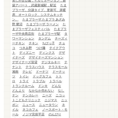
美しが丘公園，イルミネーション，新
築アパート，武蔵新城駅，駅近
たま
プラーザ、分譲タイプ、更新可、床暖
房、オートロック、システムキッチ
ン、
たまプラーザ.たまプラ.あざみ
野.鷺沼
たまプラーザ.ラーメン
た
まプラーザフェスティバル
たまプラ
ーザ中央商店街
たまプラーザ駅
タ
ワーマンション
タンデム
チーズィ
ーチキン
チキン
ちびっ子
チョ
コ
つきみ野
つけ麺
テイクアウ
ト
ディズニー
ディンクス
デザ
イナーズ
デザイナーズマンション
デザイナーズ賃貸
デジタルキー
テ
ナント
テラスハウス
テラスモール
湘南
テレビ
ドーナツ
ドーナッ
ツ
トイレ
ドッグカフェ
トト
ロ
トライ
トラブル
トラベル
トランクルーム
ドンキ
どんな
どんより
なかなか売れない
なし
ナン
ナンカレー
ニーズ
ニコッ
トこどもクリニック
ニジマス
ニッ
ポン
ニュース
ニュータウン
ネ
イル
ネコカフェ
ノースポート・モ
ール
ノジマ宮前平店
のんびり