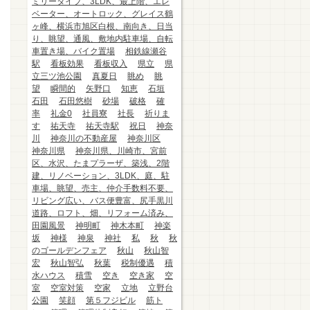
ミリータイプ、3LDK、最上階、エレ
ベーター、オートロック、グレイス鶴
ヶ峰、横浜市旭区白根、南向き、日当
り、眺望、通風、敷地内駐車場、自転
車置き場、バイク置場
相鉄線瀬谷
駅
看板効果
看板収入
県立
県
立三ツ池公園
真夏日
眺め
眺
望
瞬間的
矢野口
知恵
石垣
石田
石田悠樹
砂場
破格
確
率
礼金0
社員寮
社長
祈りま
す
祐天寺
祐天寺駅
祝日
神奈
川
神奈川の不動産屋
神奈川区
神奈川県
神奈川県、川崎市、宮前
区、水沢、たまプラーザ、築浅、2階
建、リノベーション、3LDK、庭、駐
車場、眺望、売主、仲介手数料不要、
リビング広い、バス便豊富、尻手黒川
道路、ロフト、畑、リフォーム済み、
田園風景
神明町
神木本町
神楽
坂
神様
神泉
神社
私
秋
秋
のゴールデンフェア
秋山
秋山智
宏
秋山智弘
秋葉
税制優遇
積
水ハウス
積雪
空き
空き家
空
室
空室対策
空家
立地
立野台
公園
笑顔
第５フジビル
筋ト