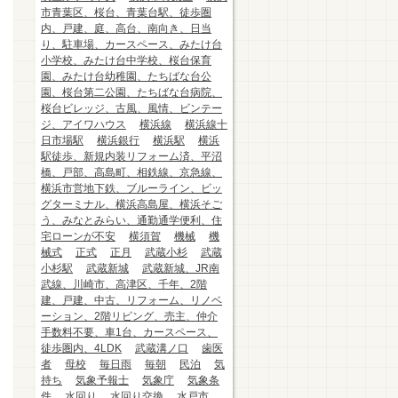
市青葉区、桜台、青葉台駅、徒歩圏
内、戸建、庭、高台、南向き、日当
り、駐車場、カースペース、みたけ台
小学校、みたけ台中学校、桜台保育
園、みたけ台幼稚園、たちばな台公
園、桜台第二公園、たちばな台病院、
桜台ビレッジ、古風、風情、ビンテー
ジ、アイワハウス
横浜線
横浜線十
日市場駅
横浜銀行
横浜駅
横浜
駅徒歩、新規内装リフォーム済、平沼
橋、戸部、高島町、相鉄線、京急線、
横浜市営地下鉄、ブルーライン、ビッ
グターミナル、横浜高島屋、横浜そご
う、みなとみらい、通勤通学便利、住
宅ローンが不安
横須賀
機械
機
械式
正式
正月
武蔵小杉
武蔵
小杉駅
武蔵新城
武蔵新城、JR南
武線、川崎市、高津区、千年、2階
建、戸建、中古、リフォーム、リノベ
ーション、2階リビング、売主、仲介
手数料不要、車1台、カースペース、
徒歩圏内、4LDK
武蔵溝ノ口
歯医
者
母校
毎日雨
毎朝
民泊
気
持ち
気象予報士
気象庁
気象条
件
水回り
水回り交換
水戸市