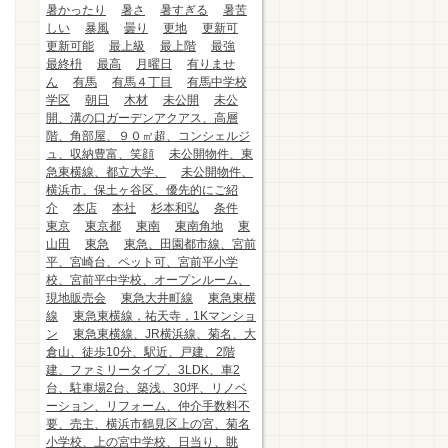
暑かったり
暑さ
暑すぎる
暑苦
しい
暴風
曇り
更地
更新可
更新可能
最上級
最上階
最強
最終枡
最高
月曜日
有りませ
ん
有馬
有馬４丁目
有馬中学校
学区
朝日
木材
未公開
未公
開、溝の口ガーデンアクアス、高層
階、角部屋、９０㎡超、コンシェルジ
ュ、収納豊富、笑顔
未公開物件、東
急東横線、都立大学、
未公開物件、
横浜市、保土ヶ谷区、優先的にご紹
介
本店
本社
杉本和弘
条件
東京
東京都
東南
東南角地
東
山田
東急
東急、田園都市線、宮前
平、宮崎台、ペット可、宮前平小学
校、宮前平中学校、オープンルーム、
現地販売会
東急大井町線
東急東横
線
東急東横線，祐天寺，1Kマンショ
ン
東急東横線、JR横浜線、菊名、大
倉山、徒歩10分、駅近、戸建、2階
建、ファミリータイプ、3LDK、車2
台、駐車場2台、築浅、30坪、リノベ
ーション、リフォーム、仲介手数料不
要、売主、横浜市鶴見区上の宮、菊名
小学校、上の宮中学校、日当り、眺