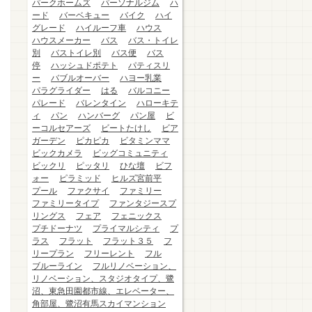
パークホームズ
パーソナルジム
ハ
ード
バーベキュー
バイク
ハイ
グレード
ハイルーフ車
ハウス
ハウスメーカー
バス
バス・トイレ
別
バストイレ別
バス便
バス
停
ハッシュドポテト
パティスリ
ー
バブルオーバー
ハヨー乳業
パラグライダー
はる
バルコニー
パレード
バレンタイン
ハローキテ
ィ
パン
ハンバーグ
パン屋
ビ
ーコルセアーズ
ビートたけし
ビア
ガーデン
ピカピカ
ビタミンママ
ビックカメラ
ビッグコミュニティ
ビックリ
ピッタリ
ひな壇
ビフ
ォー
ピラミッド
ヒルズ宮前平
プール
ファクサイ
ファミリー
ファミリータイプ
ファンタジースプ
リングス
フェア
フェニックス
プチドーナツ
プライマルシティ
プ
ラス
フラット
フラット３５
フ
リープラン
フリーレント
フル
ブルーライン
フルリノベーション、
リノベーション、スタジオタイプ、鷺
沼、東急田園都市線、エレベーター、
角部屋、鷺沼有馬スカイマンション