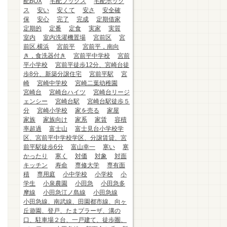
配BOX
宅配ブックス
宅配ボック
ス
安い
安くて
安さ
安全確
保
安心
完了
完成
定期借家
定期的
定番
定食
実家
実質
室内
室内洗濯機置場
宮前区
宮
前区.横浜
宮前平
宮前平，南向
き，食洗器付き
宮前平中学校
宮前
平小学校
宮前平徒歩12分、宮崎台徒
歩8分、新築分譲住宅
宮前平駅
宮
崎
宮崎中学校
宮崎二葉幼稚園
宮崎台
宮崎台ハイツ
宮崎台リージ
ェンシー
宮崎台駅
宮崎台駅徒歩５
分
宮崎小学校
家を売る
家屋
家族
家族向け
家系
家賃
容積
率超過
富士山
富士見台小学校学
区、宮前平中学校学区、分譲賃貸、宮
前平駅徒歩6分
富山幸一
寒い
寒
かったり
寒く
対価
対象
対面
キッチン
寿命
専修大学
専有面
積
専用庭
小中学校
小学校
小
学生
小泉農園
小田急
小田急多
摩線
小田急江ノ島線
小田急線
小田急線、南武線、田園都市線、向ヶ
丘遊園、登戸、たまプラーザ、溝の
口、駐車場２台、一戸建て、徒歩圏、