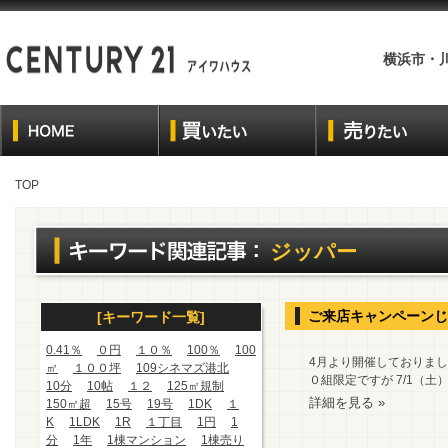
横浜市・
TOP
ジッパー
ご来店キャンペーンじ
[キーワード一覧]
0.41％
０円
１０％
100％
100
4月より開催しておりまし
㎡
１００坪
109シネマズ港北
０組限定ですが 7/1（
10分
10帖
１２
125㎡規制
詳細を見る »
150㎡超
15号
19号
1DK
１
K
1LDK
1R
１丁目
1円
1
分
1年
1棟マンション
1棟売り