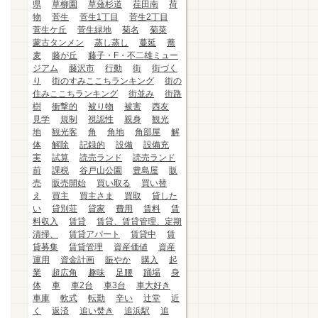
県
草柳園
草薙杉道
荏田南
荷
物
菅生
菅生1丁目
菅生2丁目
菅生ケ丘
菅生緑地
菊名
菊菜
蒙古タンメン
蒸し蒸し
蔓延
蕎
麦
藤が丘
藤子・F・不二雄ミュー
ジアム
藤沢市
行動
街
街づく
り
街のすみここちランキング
街の
住みここちランキング
街並み
街路
樹
衝撃的
被り物
被害
西友
見学
規制
視認性
親身
観光
地
観光客
角
角地
角部屋
解
体
解除
記録的
設備
設備充
実
試算
読売ランド
読売ランド
前
課税
谷戸山公園
豊島屋
販
売
販売開始
買い取る
買い替
え
買主
買主さま
買取
貸した
い
貸別荘
貸家
費用
賃料
賃
料収入
賃貸
賃貸、賃貸管理、定期
清掃、
賃貸アパート
賃貸中
賃
貸募集
賃貸管理
資産価値
資産
運用
資金計画
賑やか
購入
起
業
超広角
趣味
足腰
踊場
身
体
車
車2台
車3台
車大好き
車庫
軟式
転勤
辛い
辻堂
近
く
返済
追い焚き
追浜駅
追