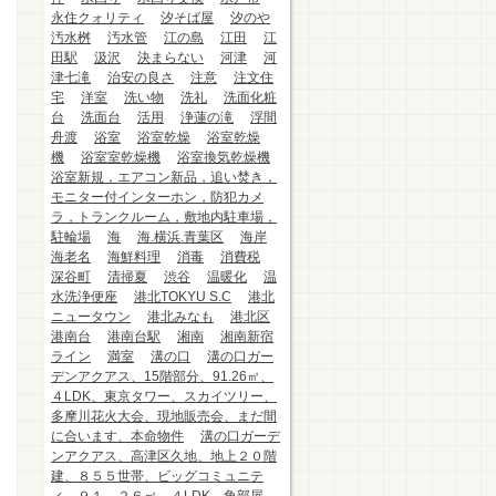
永住クォリティ
汐そば屋
汐のや
汚水桝
汚水管
江の島
江田
江
田駅
汲沢
決まらない
河津
河
津七滝
治安の良さ
注意
注文住
宅
洋室
洗い物
洗礼
洗面化粧
台
洗面台
活用
浄蓮の滝
浮間
舟渡
浴室
浴室乾燥
浴室乾燥
機
浴室室乾燥機
浴室換気乾燥機
浴室新規，エアコン新品，追い焚き，
モニター付インターホン，防犯カメ
ラ，トランクルーム，敷地内駐車場，
駐輪場
海
海.横浜.青葉区
海岸
海老名
海鮮料理
消毒
消費税
深谷町
清掃夏
渋谷
温暖化
温
水洗浄便座
港北TOKYU S.C
港北
ニュータウン
港北みなも
港北区
港南台
港南台駅
湘南
湘南新宿
ライン
満室
溝の口
溝の口ガー
デンアクアス、15階部分、91.26㎡、
４LDK、東京タワー、スカイツリー、
多摩川花火大会、現地販売会、まだ間
に合います、本命物件
溝の口ガーデ
ンアクアス、高津区久地、地上２０階
建、８５５世帯、ビッグコミュニテ