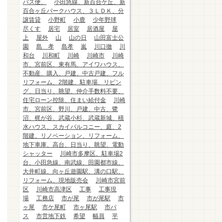
バス便、
小田急線、新百合ケ丘、新
百合ヶ丘パークハウス、３ＬＤＫ、分
譲賃貸
小野町
小鹿
少年野球
尽くす
居宅
居室
居酒屋
屋
上
屋外
山
山の日
山田富士公
園
島 孝
島孝
嵐
川口徹
川
和台
川和町
川崎
川崎市
川崎
市、宮前区、東有馬、アイワハウス、
不動産、購入、戸建、中古戸建、フル
リフォーム、2階建、駐車場、リビン
グ、日当り、眺望、仲介手数料不要、
住宅ローン控除、住まい給付金
川崎
市、宮前区、野川、戸建、中古、鷺
沼、梶が谷、武蔵小杉、武蔵新城、積
水ハウス、スカイバルコニー、庭、2
階建、リノベーション、リフォーム、
地下車庫、高台、日当り、眺望、電動
シャッター
川崎市多摩区、駐車場2
台、小田急線、南武線、田園都市線、
大井町線、向ヶ丘遊園駅、溝の口駅、
リフォーム、現地販売会
川崎市宮前
区
川崎市高津区
工事
工事現
場
工務店
市が尾
市が尾駅
市
ヶ尾
市ケ尾町
市ヶ尾駅
市バ
ス
市営地下鉄
希望
幅員
平