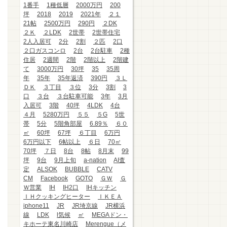
1番手
1種低層
2000万円
200
坪
2018
2019
2021年
２１
21帖
2500万円
290円
２DK
２Ｋ
２LDK
2世帯
2世帯住宅
2人入居可
2分
2割
２匹
2口
２口ガスコンロ
2台
2台駐車
2種
住居
2週間
2階
2階以上
2階建
て
3000万円
30坪
35
35周
年
35年
35年返済
390円
３Ｌ
ＤＫ
３丁目
３位
3分
3割
3
口
３台
３台駐車可能
3年
3月
入居可
3階
40坪
4LDK
4台
４月
5280万円
５５
５G
5世
帯
5分
5階角部屋
6.89％
６０
㎡
60坪
67坪
６丁目
6万円
6万円以下
6帖以上
６日
70㎡
70坪
７日
8台
8帖
8月末
99
坪
9台
9月上旬
a-nation
AI査
定
ALSOK
BUBBLE
CATV
CM
Facebook
GOTO
ＧＷ
Ｇ
Ｗ営業
IH
IH2口
IHキッチン
ＩＨクッキングヒーター
ＩＫＥＡ
iphone11
JR
JR埼京線
JR横浜
線
LDK
l気候
㎡
MEGAドン・
キホーテ東名川崎店
Merengue（メ