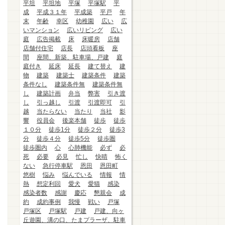
平坦
平坦地
平塚
平塚駅
平
成
平成３１年
平成築
平戸
年
末
年齢
幸区
幼稚園
広い
広
いマンション
広いリビング
広い
庭
広告掲載
床
床暖房
店舗
店舗付住宅
店長
店頭看板
座
間
座間、新築、駐車場、戸建
庭
庭付き
延床
延長
建て替え
建
物
建築
建築士
建築条件
建築
条件なし
建築条件無
建築条件無
し
建築計画
弁当
弊害
引き渡
し
引っ越し
引渡
引渡即可
引
越
当たらない
当たり
当社
影
響
役員会
後楽本舗
徒歩
徒歩
１０分
徒歩1分
徒歩２分
徒歩3
分
徒歩４分
徒歩5分
徒歩圏
徒歩圏内
心
心肺機能
必ず
必
死
必要
必見
忙し
快晴
怖く
ない
急行停車駅
恩田
恩田町
悠樹
悩み
悩んでいる
情報
情
熱
想定利回
愛犬
愛猫
感染
感染者数
感謝
慶応
懇親会
成
約
成約事例
我慢
戦い
戸塚
戸塚区
戸塚駅
戸建
戸建、向ヶ
丘遊園、溝の口、たまプラーザ、駐車