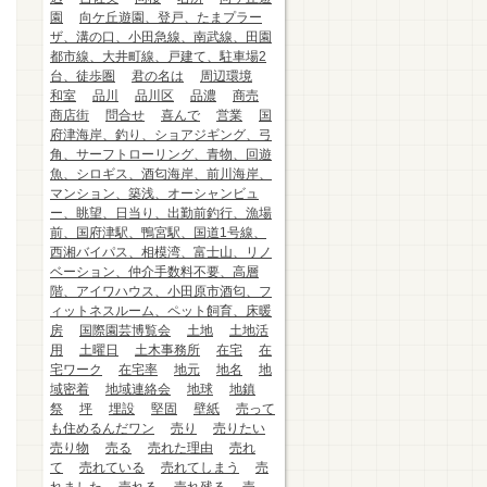
園
向ケ丘遊園、登戸、たまプラー
ザ、溝の口、小田急線、南武線、田園
都市線、大井町線、戸建て、駐車場2
台、徒歩圏
君の名は
周辺環境
和室
品川
品川区
品濃
商売
商店街
問合せ
喜んで
営業
国
府津海岸、釣り、ショアジギング、弓
角、サーフトローリング、青物、回遊
魚、シロギス、酒匂海岸、前川海岸、
マンション、築浅、オーシャンビュ
ー、眺望、日当り、出勤前釣行、漁場
前、国府津駅、鴨宮駅、国道1号線、
西湘バイパス、相模湾、富士山、リノ
ベーション、仲介手数料不要、高層
階、アイワハウス、小田原市酒匂、フ
ィットネスルーム、ペット飼育、床暖
房
国際園芸博覧会
土地
土地活
用
土曜日
土木事務所
在宅
在
宅ワーク
在宅率
地元
地名
地
域密着
地域連絡会
地球
地鎮
祭
坪
埋設
堅固
壁紙
売って
も住めるんだワン
売り
売りたい
売り物
売る
売れた理由
売れ
て
売れている
売れてしまう
売