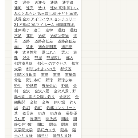
焚
退去
送迎会
通勤
通学路
通風
速完
造り
連休.高津.涼しい.
みなとみらい.第三京浜.娘.子ども.家族.
成長.全力.アイワハウス.センチュリー
21.不動産.家.マイホーム.田園都市線.
連休明け
連日
進学
運動
運動
不足
運用
過信
過信は禁物
道
具
道路
道路高低差
道路高低差
無し
遠出
適合証明書
適用要
件
遮音性能
選ばれた
選ぶ
避
難
郊外
部屋
部屋探し
都内
都営浅草線
都心へのアクセス
都立
大学
都筑ふれあいの丘
都筑区
都筑区荏田南
重厚
重説
重量鉄
骨造
野川本町
野球
野球少年
野生
野良猫
野菜炒め
野鳥
金
利
金沢
金沢八景
金沢八景，野
島公園，海の公園，釣り
金沢区
金
融機関
金額
金魚
釣り堀
釣り
場
釣堀
鉄町
鉄筋コンクリート
造
鉄骨造
鎌倉
鎌倉市
長期優
良住宅
長津田
開放感
閑静
閑
静な住宅街
間口
関係
関東
関
東学院大学
防犯カメラ
限界
陽
当たり良好
陽当り
陽当り良好