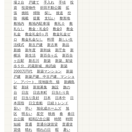
場２台
戸建て
手入れ
手頃
投
資
投資物件
折田不動公園
拡
張
挑戦
掃除
探し
接道
控
除
掲載
提案
支払い
整形地
敷地内
敷地内駐車場
敷礼０
敷
礼なし
敷金・礼金0
敷金0
敷金
礼金
敷金礼金0ヶ月
敷金礼金ゼ
ロ
敷金礼金なし
料理
新しい生
活様式
新古戸建
新古車
新品
新婚
新年度
新幹線
新庁舎
新
横浜
新生活
新百合ヶ丘
新百合
ヶ丘駅
新石川
新築
新築、駅徒
歩５分、武蔵新城、南武線
新築
2000万円代
新築マンション
新築
戸建
新築戸建、中古戸建、マンショ
ン、アパート、現地販売、猫
新綱島
駅
新緑
新規募集
施設
旗の
台
日吉
日吉本町
日当たり良
好
日当り良好
日本
日本中
日
本屈指
日立造船
日経トレンド
旨い
早い
旭化成ホームズ
旭
区
明るい
星空
映画
春
春日
台公園
昭和記念公園
時間
時間
短縮
普通
普通分譲賃貸
普通賃
貸借
晴れ
晴れの日
暇
暑い