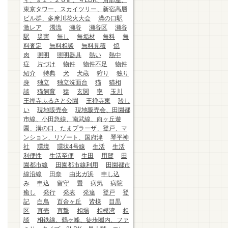
ィ、９１．２６㎡、４LDK、角部屋、
東京タワー、スカイツリー、新宿高層
ビル群、多摩川花火大会
溝の口駅
激レア
濁流
瀬谷
瀬谷区
瀬谷
駅
災害
無し
無垢材
無料
無
料査定
無料相談
無料見積
焼
肉
照明
照明器具
熱い
熱中
症
片づけ
物件
物件不足
物件
紹介
特典
犬
犬蔵
狩り
独り
身
独立
独立洗面台
猫
猫相
談
猫飼育
猿
玄関
率
玉川
王禅寺ふるさと公園
王禅寺東
珍し
い
現地販売会
現地販売会、田園都
市線、小田急線、南武線、向ヶ丘遊
園、溝の口、たまプラーザ、登戸、マ
ンション、リゾート、国府津
琴平神
社
環境
環状4号線
生活
生活
利便性
生活至便
生田
用賀
田
園都市線
田園都市線利用
田園都市
線沿線
田奈
由比ガ浜
申し込
み
申込
留守
畳
病気
病院
癒し
発行
発表
発達
登戸
登
記
白鳥
百合ヶ丘
皆様
目黒
区
直売
直撃
相場
相模湾
相
談
相鉄線、鶴ヶ峰、徒歩圏内、ファ