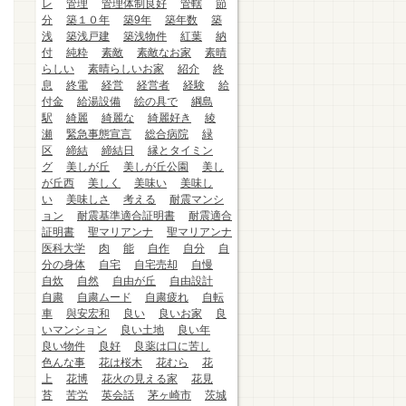
レ
管理
管理体制良好
管轄
節
分
築１０年
築9年
築年数
築
浅
築浅戸建
築浅物件
紅葉
納
付
純粋
素敵
素敵なお家
素晴
らしい
素晴らしいお家
紹介
終
息
終電
経営
経営者
経験
給
付金
給湯設備
絵の具で
綱島
駅
綺麗
綺麗な
綺麗好き
綾
瀬
緊急事態宣言
総合病院
緑
区
締結
締結日
縁とタイミン
グ
美しが丘
美しが丘公園
美し
が丘西
美しく
美味い
美味し
い
美味しさ
考える
耐震マンシ
ョン
耐震基準適合証明書
耐震適合
証明書
聖マリアンナ
聖マリアンナ
医科大学
肉
能
自作
自分
自
分の身体
自宅
自宅売却
自慢
自炊
自然
自由が丘
自由設計
自粛
自粛ムード
自粛疲れ
自転
車
與安宏和
良い
良いお家
良
いマンション
良い土地
良い年
良い物件
良好
良薬は口に苦し
色んな事
花は桜木
花むら
花
上
花博
花火の見える家
花見
苔
苦労
英会話
茅ヶ崎市
茨城