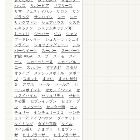
さくらんぼ
さくら祭り
ザセンター
ハウス
サバービア
サブリース
サマーフェスティバル
サロン
サン
ドラッグ
サンハイツ
シー
シー
リングファン
シェアハウス
システ
ムキッチン
システムキッチン3口
じっくり
ジッパー
ジム
シャン
プードレッサー
シュガーラッシュオ
ンライン
ショッピングモール
シル
バーウイーク
スーパー
スーパー生
鮮館TAIGA
スープ
スーモ
スイ
ーツ
スカイツリー見
スカイバルコ
ニー
スカパー
すすき野
スタジ
オタイプ
ステンレスボトル
スポー
ツ
スポット
すまい
すまい給付
金
スマホ
セール
セールス
セ
ールスポイント
セカンドハウス
セ
キスイハイム
セキュリティ
せせら
ぎ公園
セブンイレブン
セミオープ
ン
センター北
センター南
セン
チュリー
センチュリー２１
センチ
ュリー21アイワハウス
ダイエット
タイミング
タイヤ置場
タイル
タイル張り
たまプラ
たまプラー
ザ
たまプラーザ，
たまプラーザ，