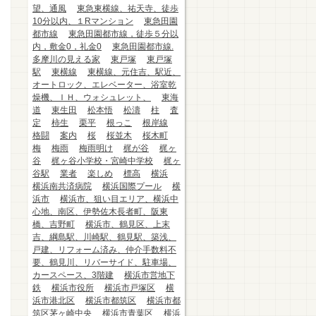
望、通風
東急東横線、祐天寺、徒歩
10分以内、１Rマンション
東急田園
都市線
東急田園都市線，徒歩５分以
内，敷金0，礼金0
東急田園都市線.
多摩川の見える家
東戸塚
東戸塚
駅
東横線
東横線、元住吉、駅近、
オートロック、エレベーター、浴室乾
燥機、ＩＨ、ウォシュレット、
東海
道
東生田
松本悟
松濤
柱
査
定
柿生
栗平
根っこ
根岸線
格闘
案内
桜
桜並木
桜木町
梅
梅雨
梅雨明け
梶が谷
梶ヶ
谷
梶ヶ谷小学校・宮崎中学校
梶ヶ
谷駅
業者
楽しめ
標高
横浜
横浜南共済病院
横浜国際プール
横
浜市
横浜市、狙い目エリア、横浜中
心地、南区、伊勢佐木長者町、阪東
橋、吉野町
横浜市、鶴見区、上末
吉、綱島駅、川崎駅、鶴見駅、築浅、
戸建、リフォーム済み、仲介手数料不
要、鶴見川、リバーサイド、駐車場、
カースペース、3階建
横浜市営地下
鉄
横浜市役所
横浜市戸塚区
横
浜市港北区
横浜市都筑区
横浜市都
筑区茅ヶ崎中央
横浜市青葉区
横浜