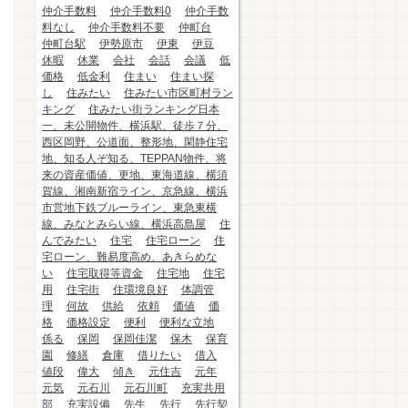
仲介手数料
仲介手数料0
仲介手数
料なし
仲介手数料不要
仲町台
仲町台駅
伊勢原市
伊東
伊豆
休暇
休業
会社
会話
会議
低
価格
低金利
住まい
住まい探
し
住みたい
住みたい市区町村ラン
キング
住みたい街ランキング日本
一、未公開物件、横浜駅、徒歩７分、
西区岡野、公道面、整形地、閑静住宅
地、知る人ぞ知る、TEPPAN物件、将
来の資産価値、更地、東海道線、横須
賀線、湘南新宿ライン、京急線、横浜
市営地下鉄ブルーライン、東急東横
線、みなとみらい線、横浜高島屋
住
んでみたい
住宅
住宅ローン
住
宅ローン、難易度高め、あきらめな
い
住宅取得等資金
住宅地
住宅
用
住宅街
住環境良好
体調管
理
何故
供給
依頼
価値
価
格
価格設定
便利
便利な立地
係る
保岡
保岡佳潔
保木
保育
園
修繕
倉庫
借りたい
借入
値段
偉大
傾き
元住吉
元年
元気
元石川
元石川町
充実共用
部
充実設備
先生
先行
先行契