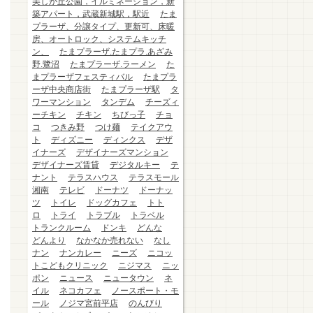
美しが丘公園，イルミネーション，新
築アパート，武蔵新城駅，駅近
たま
プラーザ、分譲タイプ、更新可、床暖
房、オートロック、システムキッチ
ン、
たまプラーザ.たまプラ.あざみ
野.鷺沼
たまプラーザ.ラーメン
た
まプラーザフェスティバル
たまプラ
ーザ中央商店街
たまプラーザ駅
タ
ワーマンション
タンデム
チーズィ
ーチキン
チキン
ちびっ子
チョ
コ
つきみ野
つけ麺
テイクアウ
ト
ディズニー
ディンクス
デザ
イナーズ
デザイナーズマンション
デザイナーズ賃貸
デジタルキー
テ
ナント
テラスハウス
テラスモール
湘南
テレビ
ドーナツ
ドーナッ
ツ
トイレ
ドッグカフェ
トト
ロ
トライ
トラブル
トラベル
トランクルーム
ドンキ
どんな
どんより
なかなか売れない
なし
ナン
ナンカレー
ニーズ
ニコッ
トこどもクリニック
ニジマス
ニッ
ポン
ニュース
ニュータウン
ネ
イル
ネコカフェ
ノースポート・モ
ール
ノジマ宮前平店
のんびり