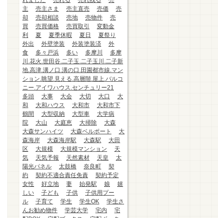
れました
売れる
売れ残る
売
主
売主さま
売主直売
売価
売
却
売却相談
売地
売物件
売
買
売買価格
売買取引
変動金
利
夏
夏季休暇
夏日
夏祭り
外出
外壁塗装
外装塗装済
外
食
多々戸浜
多い
多摩川
多摩
川.花火.世田谷.二子玉.二子玉川.二子新
地.高津.溝ノ口.溝の口.田園都市線.マン
ション.眺望.見える.高層階.屋上.バルコ
ニー.アイワハウス.センチュリー21
多頭
大事
大会
大切
大口
大
和
大和ハウス
大和市
大和市下
鶴間
大型収納
大型車
大学病
院
大山
大庭恵
大掃除
大森
大森サンハイツ
大森ベルポート
大
森海岸
大森海岸駅
大森駅
大田
区
大規模
大規模マンション
天
気
天気予報
天然素材
天皇
太
陽光パネル
太鼓橋
奈良町
契
約
契約不適合責任免責
契約予定
女性
好立地
妻
始発駅
娘
嬉
しい
子ども
子供
子供用プー
ル
子育て
学生
学生OK
学生さ
んお勧め物件
学芸大学
宅内
宅