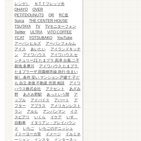
レンゲ）
ＮＴＴフレッツ光
OHAYO
OVER
PETITDOUNUTS
QR
RC造
Suica
THE CENTER HOUSE
TSUTAYA
TV
TVモニターフォン
Twitter
ULTRA
ViTO COFFEE
YCAT
YOTSUBAKO
YouTube
アーバンヒルズ
アーバンフォルム
アイス
あいたい
アイランドキッチ
ン
アイワハウス
アイワハウス.セ
ンチュリー21.たまプラ.高津.台風.二子
新地.多摩川
アイワハウス.たまプラ.
たまプラーザ.田園都市線.急行.住まい
探し.条件.安い.マンション.戸建て.子ど
も.自立.老後.不動産.売買.相談
アイワ
ハウス株式会社
アクセント
あざみ
野
あざみ野駅
あっという間
ア
ップル
アドバイス
アパート
ア
フター
アプラス
アメリカンレスト
ラン
アルヒ
アンパンマン
イク
スピアリ
いくら
イケア
いすゞ
自動車
イタリアン・グレイハウン
ド
いちご
いちごのデニッシュ
イトーヨーカ堂
イメージ
イルミネ
ーション
インスタ
インターネッ