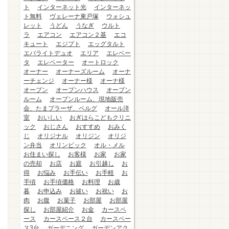
ト
インターネット光
インターネッ
ト無料
ヴェレーナ東戸塚
ウォシュ
レット
うどん
うなぎ
ウルト
ラ
エアコン
エアコン２基
エコ
キュート
エジプト
エッグタルト
エバライトデュオ
エリア
エレベー
タ
エレベーター
オートロック
オーナー
オーナーズルーム
オーナ
ーチェンジ
オーナー様
オーナ様
オープン
オープンハウス
オープン
ルーム
オープンルーム、現地販売
会、たまプラーザ、ベルグ
オール洋
室
おいしい
おぎはらこどもクリニ
ック
おじさん
おすすめ
おみく
じ
オリジナル
オリジン
オリジ
ン弁当
オリンピック
オル・メル
お住まい探し
お客様
お家
お家
の売却
お店
お庭
お引越し
お
得
お悩み
お手伝い
お手軽
お
手頃
お手頃価格
お料理
お歳
暮
お申込み
お祓い
お祝い
お
肉
お腹
お菓子
お部屋
お部屋
探し
お部屋紹介
お金
カースペ
ース
カースペース２台
カースペー
ス3台
ガーデニング
ガーデンアク