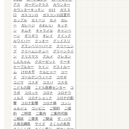
アス
ガーデンテラス
カウンター
カウンターキッチン
かけ
ガス３
口
ガスコンロ
ガスコンロ設置可
カップル
カトージ
カメ
カレ
ー
ガレージ
かわいい
キッチ
ン
キムチ
キャラメル
キャンペ
ーン
ギリギリ
キレイ
クイック
ルワイパー
クッキー
グッドスリ
ー
グランベリーパーク
クリーニン
グ
クリームシチュー
グリーンライ
ン
クリスマス
グルメ
クレヨン
しんちゃん
クローゼット
ケーキ
ケーブルカー
ケイン
ゲストルー
ム
けやき平
ケルヒャー
コー
ド
ゴールデンウィーク
コサギ
コジマ
コスギ
コスパ
コスモ
こどもの国
こども医療センター
コ
ラボ
コロッケ
コロナ
コロナウ
ィルス
コロナショック
コロナの影
響
コロナ影響
コロナ禍
コンシ
ェルジュ
コンビニ
ご契約
ご成
約
ご時世
ご案内
ご案内可能
ご相談
ご褒美
ご馳走
ザ・ハウ
ス港北綱島
サイズ
さくらの名所