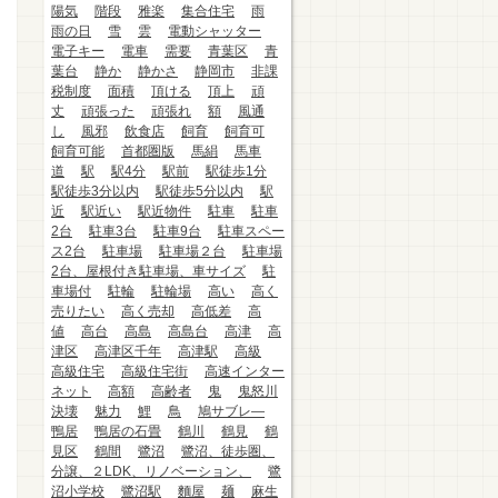
陽気
階段
雅楽
集合住宅
雨
雨の日
雪
雲
電動シャッター
電子キー
電車
需要
青葉区
青
葉台
静か
静かさ
静岡市
非課
税制度
面積
頂ける
頂上
頑
丈
頑張った
頑張れ
額
風通
し
風邪
飲食店
飼育
飼育可
飼育可能
首都圏版
馬絹
馬車
道
駅
駅4分
駅前
駅徒歩1分
駅徒歩3分以内
駅徒歩5分以内
駅
近
駅近い
駅近物件
駐車
駐車
2台
駐車3台
駐車9台
駐車スペー
ス2台
駐車場
駐車場２台
駐車場
2台、屋根付き駐車場、車サイズ
駐
車場付
駐輪
駐輪場
高い
高く
売りたい
高く売却
高低差
高
値
高台
高島
高島台
高津
高
津区
高津区千年
高津駅
高級
高級住宅
高級住宅街
高速インター
ネット
高額
高齢者
鬼
鬼怒川
決壊
魅力
鯉
鳥
鳩サブレ―
鴨居
鴨居の石畳
鶴川
鶴見
鶴
見区
鶴間
鷺沼
鷺沼、徒歩圏、
分譲、２LDK、リノベーション、
鷺
沼小学校
鷺沼駅
麵屋
麺
麻生