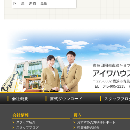
区
黒
黒猫
黒畑
東急田園都市線たま
〒225-0002 横浜市
TEL：045-905-2215 
会社概要
書式ダウンロード
スタッフブロ
会社情報
買う
スタッフ紹介
おすすめ売買物件レポート
スタッフブログ
売買物件の紹介