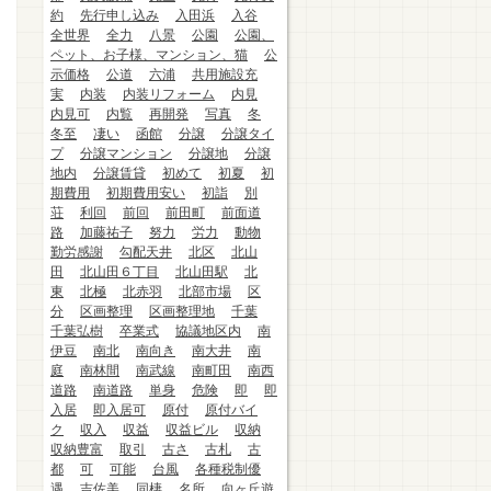
約
先行申し込み
入田浜
入谷
全世界
全力
八景
公園
公園、
ペット、お子様、マンション、猫
公
示価格
公道
六浦
共用施設充
実
内装
内装リフォーム
内見
内見可
内覧
再開発
写真
冬
冬至
凄い
函館
分譲
分譲タイ
プ
分譲マンション
分譲地
分譲
地内
分譲賃貸
初めて
初夏
初
期費用
初期費用安い
初詣
別
荘
利回
前回
前田町
前面道
路
加藤祐子
努力
労力
動物
勤労感謝
勾配天井
北区
北山
田
北山田６丁目
北山田駅
北
東
北極
北赤羽
北部市場
区
分
区画整理
区画整理地
千葉
千葉弘樹
卒業式
協議地区内
南
伊豆
南北
南向き
南大井
南
庭
南林間
南武線
南町田
南西
道路
南道路
単身
危険
即
即
入居
即入居可
原付
原付バイ
ク
収入
収益
収益ビル
収納
収納豊富
取引
古さ
古札
古
都
可
可能
台風
各種税制優
遇
吉佐美
同棲
名所
向ヶ丘遊