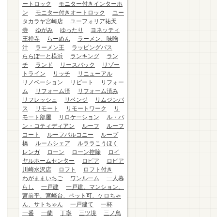
ートロック
モニター付きインターホ
ン
モニター付きオートロック
ユー
タカラヤ宮崎店
ユーフォリア祐天
寺
ゆがみ
ゆったり
ヨネッティ
王禅寺
らーめん
ラーメン、味噌
汁
ラーメン王
ラッピングバス
ららぽーと横浜
ランキング
ラン
チ
ランド
リースバック
リゾー
トライン
リッチ
リニューアル
リノベーション
リピート
リフォー
ム
リフォーム済
リフォーム済み
リフレッシュ
リベンジ
リムジンバ
ス
リモート
リモートワーク
リ
モート部屋
リロケーション
ル・パ
ン・コティディアン
ルーフ
ルーフ
コート
ルーフバルコニー
ループ
橋
ルームシェア
ルララこうほく
レンガ
ローン
ローン控除
ロイ
ヤルホームセンター
ロピア
ロピア
川崎水沢店
ロフト
ロフト付き
わがままいちご
ワンルーム
一人暮
らし
一戸建
一戸建、マンション、
宮前平、宮崎台、ペット可、ケロちゃ
ん、サトちゃん
一戸建て
一杯
一番
一蘭
丁寧
三ツ境
三ノ鳥