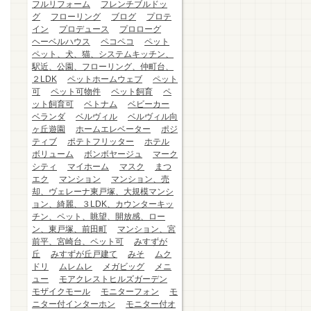
フルリフォーム
フレンチブルドッ
グ
フローリング
ブログ
プロテ
イン
プロデュース
プロローグ
ヘーベルハウス
ペコペコ
ペット
ペット、犬、猫、システムキッチン、
駅近、公園、フローリング、仲町台、
２LDK
ペットホームウェブ
ペット
可
ペット可物件
ペット飼育
ペ
ット飼育可
ベトナム
ベビーカー
ベランダ
ベルヴィル
ベルヴィル向
ヶ丘遊園
ホームエレベーター
ポジ
ティブ
ポテトフリッター
ホテル
ボリューム
ボンボヤージュ
マーク
シティ
マイホーム
マスク
まつ
エク
マンション
マンション、売
却、ヴェレーナ東戸塚、大規模マンシ
ョン、綺麗、３LDK、カウンターキッ
チン、ペット、眺望、開放感、ロー
ン、東戸塚、前田町
マンション、宮
前平、宮崎台、ペット可
みすずが
丘
みすずが丘戸建て
みそ
ムク
ドリ
ムレムレ
メガビッグ
メニ
ュー
モアクレストヒルズガーデン
モザイクモール
モニターフォン
モ
ニター付インターホン
モニター付オ