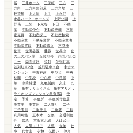
居
三井ホーム
三保町
三方
三
方向
三方向角部屋
三方角地
三
軒茶屋
上大岡
上手
上永谷
上
永谷パーク・ホームズ
上野公園
上
野毛
上陸
下永谷
下田
不動
産
不動産仲介
不動産売却
不動
産売買
不動産探し
不動産検索
不動産業
不動産業界
不動産業者
不動産買取
不動産購入
不忍池
世帯
世田谷区
世界
世界中
丘
の上のパン屋
丘陵地帯
両面バルコ
ニー
両面道路
並列
並列駐車
並列駐車2台
並列駐車３台
中古マ
ンション
中古戸建
中型犬
中央
林間
中学校
中白根
中目黒
中
華
中華料理
丸亀製麵
久末
九
葉
亀有，りょうさん，亀有アリオ，
ライオンズマンション亀有第3
予
定
予算
事務所
事務所付住居
事業主
事業用
二人乗り
二子
二子玉川
二重天井
二重床
二駅
利用可能
五本木
交換
交通利便
性
京急
京浜東北線
人は武士
人気
人気エリア
人流
今年
仕
事
代官山
令和
仮囲い
仲介