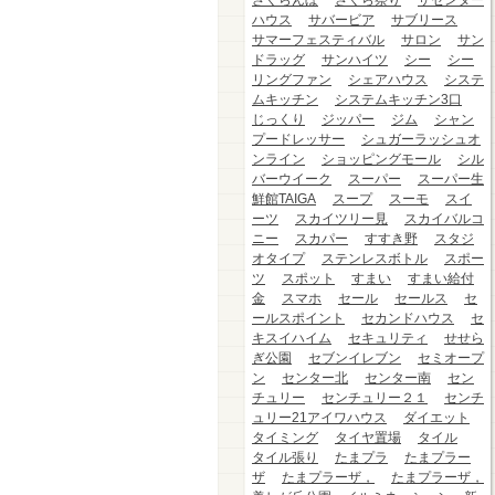
さくらんぼ
さくら祭り
ザセンター
ハウス
サバービア
サブリース
サマーフェスティバル
サロン
サン
ドラッグ
サンハイツ
シー
シー
リングファン
シェアハウス
システ
ムキッチン
システムキッチン3口
じっくり
ジッパー
ジム
シャン
プードレッサー
シュガーラッシュオ
ンライン
ショッピングモール
シル
バーウイーク
スーパー
スーパー生
鮮館TAIGA
スープ
スーモ
スイ
ーツ
スカイツリー見
スカイバルコ
ニー
スカパー
すすき野
スタジ
オタイプ
ステンレスボトル
スポー
ツ
スポット
すまい
すまい給付
金
スマホ
セール
セールス
セ
ールスポイント
セカンドハウス
セ
キスイハイム
セキュリティ
せせら
ぎ公園
セブンイレブン
セミオープ
ン
センター北
センター南
セン
チュリー
センチュリー２１
センチ
ュリー21アイワハウス
ダイエット
タイミング
タイヤ置場
タイル
タイル張り
たまプラ
たまプラー
ザ
たまプラーザ，
たまプラーザ，