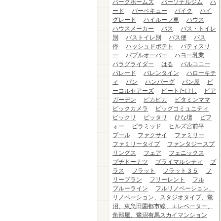
パークホームズ
パーソナルジム
ハ
ード
バーベキュー
バイク
ハイ
グレード
ハイルーフ車
ハウス
ハウスメーカー
バス
バス・トイレ
別
バストイレ別
バス便
バス
停
ハッシュドポテト
パティスリ
ー
バブルオーバー
ハヨー乳業
パラグライダー
はる
バルコニー
パレード
バレンタイン
ハローキテ
ィ
パン
ハンバーグ
パン屋
ビ
ーコルセアーズ
ビートたけし
ビア
ガーデン
ピカピカ
ビタミンママ
ビックカメラ
ビッグコミュニティ
ビックリ
ピッタリ
ひな壇
ビフ
ォー
ピラミッド
ヒルズ宮前平
プール
ファクサイ
ファミリー
ファミリータイプ
ファンタジースプ
リングス
フェア
フェニックス
プチドーナツ
プライマルシティ
プ
ラス
フラット
フラット３５
フ
リープラン
フリーレント
フル
ブルーライン
フルリノベーション、
リノベーション、スタジオタイプ、鷺
沼、東急田園都市線、エレベーター、
角部屋、鷺沼有馬スカイマンション