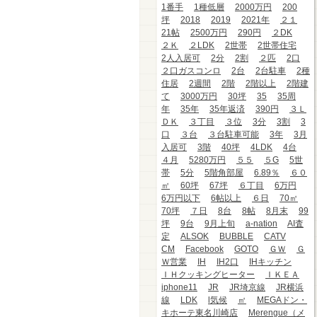
1番手
1種低層
2000万円
200
坪
2018
2019
2021年
２１
21帖
2500万円
290円
２DK
２Ｋ
２LDK
2世帯
2世帯住宅
2人入居可
2分
2割
２匹
2口
２口ガスコンロ
2台
2台駐車
2種
住居
2週間
2階
2階以上
2階建
て
3000万円
30坪
35
35周
年
35年
35年返済
390円
３Ｌ
ＤＫ
３丁目
３位
3分
3割
3
口
３台
３台駐車可能
3年
3月
入居可
3階
40坪
4LDK
4台
４月
5280万円
５５
５G
5世
帯
5分
5階角部屋
6.89％
６０
㎡
60坪
67坪
６丁目
6万円
6万円以下
6帖以上
６日
70㎡
70坪
７日
8台
8帖
8月末
99
坪
9台
9月上旬
a-nation
AI査
定
ALSOK
BUBBLE
CATV
CM
Facebook
GOTO
ＧＷ
Ｇ
Ｗ営業
IH
IH2口
IHキッチン
ＩＨクッキングヒーター
ＩＫＥＡ
iphone11
JR
JR埼京線
JR横浜
線
LDK
l気候
㎡
MEGAドン・
キホーテ東名川崎店
Merengue（メ