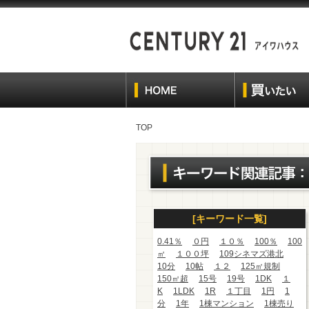
TOP
[キーワード一覧]
0.41％
０円
１０％
100％
100
㎡
１００坪
109シネマズ港北
10分
10帖
１２
125㎡規制
150㎡超
15号
19号
1DK
１
K
1LDK
1R
１丁目
1円
1
分
1年
1棟マンション
1棟売り