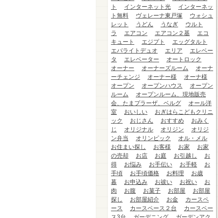
ト
インターネット光
インターネッ
ト無料
ヴェレーナ東戸塚
ウォシュ
レット
うどん
うなぎ
ウルト
ラ
エアコン
エアコン２基
エコ
キュート
エジプト
エッグタルト
エバライトデュオ
エリア
エレベー
タ
エレベーター
オートロック
オーナー
オーナーズルーム
オーナ
ーチェンジ
オーナー様
オーナ様
オープン
オープンハウス
オープン
ルーム
オープンルーム、現地販売
会、たまプラーザ、ベルグ
オール洋
室
おいしい
おぎはらこどもクリニ
ック
おじさん
おすすめ
おみく
じ
オリジナル
オリジン
オリジ
ン弁当
オリンピック
オル・メル
お住まい探し
お客様
お家
お家
の売却
お店
お庭
お引越し
お
得
お悩み
お手伝い
お手軽
お
手頃
お手頃価格
お料理
お歳
暮
お申込み
お祓い
お祝い
お
肉
お腹
お菓子
お部屋
お部屋
探し
お部屋紹介
お金
カースペ
ース
カースペース２台
カースペー
ス3台
ガーデニング
ガーデンアク