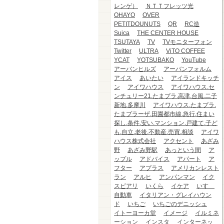
レンゲ）
ＮＴＴフレッツ光
OHAYO
OVER
PETITDOUNUTS
QR
RC造
Suica
THE CENTER HOUSE
TSUTAYA
TV
TVモニターフォン
Twitter
ULTRA
ViTO COFFEE
YCAT
YOTSUBAKO
YouTube
アーバンヒルズ
アーバンフォルム
アイス
あいたい
アイランドキッチ
ン
アイワハウス
アイワハウス.セ
ンチュリー21.たまプラ.高津.台風.二子
新地.多摩川
アイワハウス.たまプラ.
たまプラーザ.田園都市線.急行.住まい
探し.条件.安い.マンション.戸建て.子ど
も.自立.老後.不動産.売買.相談
アイワ
ハウス株式会社
アクセント
あざみ
野
あざみ野駅
あっという間
ア
ップル
アドバイス
アパート
ア
フター
アプラス
アメリカンレスト
ラン
アルヒ
アンパンマン
イク
スピアリ
いくら
イケア
いすゞ
自動車
イタリアン・グレイハウン
ド
いちご
いちごのデニッシュ
イトーヨーカ堂
イメージ
イルミネ
ーション
インスタ
インターネッ