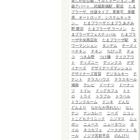
美しが丘公園，イルミネーション，新
築アパート，武蔵新城駅，駅近
たま
プラーザ、分譲タイプ、更新可、床暖
房、オートロック、システムキッチ
ン、
たまプラーザ.たまプラ.あざみ
野.鷺沼
たまプラーザ.ラーメン
た
まプラーザフェスティバル
たまプラ
ーザ中央商店街
たまプラーザ駅
タ
ワーマンション
タンデム
チーズィ
ーチキン
チキン
ちびっ子
チョ
コ
つきみ野
つけ麺
テイクアウ
ト
ディズニー
ディンクス
デザ
イナーズ
デザイナーズマンション
デザイナーズ賃貸
デジタルキー
テ
ナント
テラスハウス
テラスモール
湘南
テレビ
ドーナツ
ドーナッ
ツ
トイレ
ドッグカフェ
トト
ロ
トライ
トラブル
トラベル
トランクルーム
ドンキ
どんな
どんより
なかなか売れない
なし
ナン
ナンカレー
ニーズ
ニコッ
トこどもクリニック
ニジマス
ニッ
ポン
ニュース
ニュータウン
ネ
イル
ネコカフェ
ノースポート・モ
ール
ノジマ宮前平店
のんびり