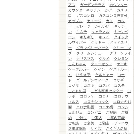
アス
ガーデンテラス
カウンター
カウンターキッチン
かけ
ガス３
口
ガスコンロ
ガスコンロ設置可
カップル
カトージ
カメ
カレ
ー
ガレージ
かわいい
キッチ
ン
キムチ
キャラメル
キャンペ
ーン
ギリギリ
キレイ
クイック
ルワイパー
クッキー
グッドスリ
ー
グランベリーパーク
クリーニン
グ
クリームシチュー
グリーンライ
ン
クリスマス
グルメ
クレヨン
しんちゃん
クローゼット
ケーキ
ケーブルカー
ケイン
ゲストルー
ム
けやき平
ケルヒャー
コー
ド
ゴールデンウィーク
コサギ
コジマ
コスギ
コスパ
コスモ
こどもの国
こども医療センター
コ
ラボ
コロッケ
コロナ
コロナウ
ィルス
コロナショック
コロナの影
響
コロナ影響
コロナ禍
コンシ
ェルジュ
コンビニ
ご契約
ご成
約
ご時世
ご案内
ご案内可能
ご相談
ご褒美
ご馳走
ザ・ハウ
ス港北綱島
サイズ
さくらの名所