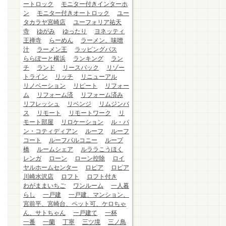
ートロック
モニター付きインターホ
ン
モニター付きオートロック
ユー
タカラヤ宮崎店
ユーフォリア祐天
寺
ゆがみ
ゆったり
ヨネッティ
王禅寺
らーめん
ラーメン、味噌
汁
ラーメン王
ラッピングバス
ららぽーと横浜
ランキング
ラン
チ
ランド
リースバック
リゾー
トライン
リッチ
リニューアル
リノベーション
リピート
リフォー
ム
リフォーム済
リフォーム済み
リフレッシュ
リベンジ
リムジンバ
ス
リモート
リモートワーク
リ
モート部屋
リロケーション
ル・パ
ン・コティディアン
ルーフ
ルーフ
コート
ルーフバルコニー
ループ
橋
ルームシェア
ルララこうほく
レンガ
ローン
ローン控除
ロイ
ヤルホームセンター
ロピア
ロピア
川崎水沢店
ロフト
ロフト付き
わがままいちご
ワンルーム
一人暮
らし
一戸建
一戸建、マンション、
宮前平、宮崎台、ペット可、ケロちゃ
ん、サトちゃん
一戸建て
一杯
一番
一蘭
丁寧
三ツ境
三ノ鳥