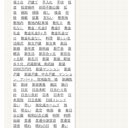
場２台
戸建て
手入れ
手頃
投
資
投資物件
折田不動公園
拡
張
挑戦
掃除
探し
接道
控
除
掲載
提案
支払い
整形地
敷地内
敷地内駐車場
敷礼０
敷
礼なし
敷金・礼金0
敷金0
敷金
礼金
敷金礼金0ヶ月
敷金礼金ゼ
ロ
敷金礼金なし
料理
新しい生
活様式
新古戸建
新古車
新品
新婚
新年度
新幹線
新庁舎
新
横浜
新生活
新百合ヶ丘
新百合
ヶ丘駅
新石川
新築
新築、駅徒
歩５分、武蔵新城、南武線
新築
2000万円代
新築マンション
新築
戸建
新築戸建、中古戸建、マンショ
ン、アパート、現地販売、猫
新綱島
駅
新緑
新規募集
施設
旗の
台
日吉
日吉本町
日当たり良
好
日当り良好
日本
日本中
日
本屈指
日立造船
日経トレンド
旨い
早い
旭化成ホームズ
旭
区
明るい
星空
映画
春
春日
台公園
昭和記念公園
時間
時間
短縮
普通
普通分譲賃貸
普通賃
貸借
晴れ
晴れの日
暇
暑い