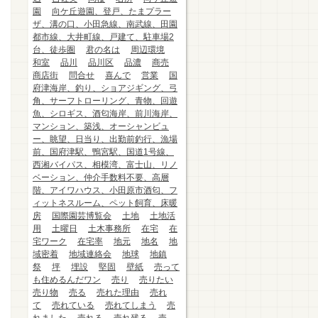
園
向ケ丘遊園、登戸、たまプラー
ザ、溝の口、小田急線、南武線、田園
都市線、大井町線、戸建て、駐車場2
台、徒歩圏
君の名は
周辺環境
和室
品川
品川区
品濃
商売
商店街
問合せ
喜んで
営業
国
府津海岸、釣り、ショアジギング、弓
角、サーフトローリング、青物、回遊
魚、シロギス、酒匂海岸、前川海岸、
マンション、築浅、オーシャンビュ
ー、眺望、日当り、出勤前釣行、漁場
前、国府津駅、鴨宮駅、国道1号線、
西湘バイパス、相模湾、富士山、リノ
ベーション、仲介手数料不要、高層
階、アイワハウス、小田原市酒匂、フ
ィットネスルーム、ペット飼育、床暖
房
国際園芸博覧会
土地
土地活
用
土曜日
土木事務所
在宅
在
宅ワーク
在宅率
地元
地名
地
域密着
地域連絡会
地球
地鎮
祭
坪
埋設
堅固
壁紙
売って
も住めるんだワン
売り
売りたい
売り物
売る
売れた理由
売れ
て
売れている
売れてしまう
売