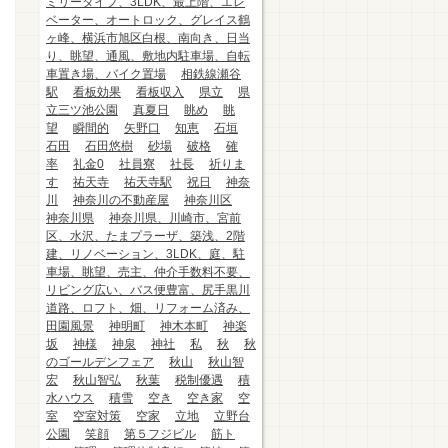
ミリータイプ、3LDK、最上階、エレ
ベーター、オートロック、グレイス鶴
ヶ峰、横浜市旭区白根、南向き、日当
り、眺望、通風、敷地内駐車場、自転
車置き場、バイク置場
相鉄線瀬谷
駅
看板効果
看板収入
県立
県
立三ツ池公園
真夏日
眺め
眺
望
瞬間的
矢野口
知恵
石垣
石田
石田悠樹
砂場
破格
確
率
礼金0
社員寮
社長
祈りま
す
祐天寺
祐天寺駅
祝日
神奈
川
神奈川の不動産屋
神奈川区
神奈川県
神奈川県、川崎市、宮前
区、水沢、たまプラーザ、築浅、2階
建、リノベーション、3LDK、庭、駐
車場、眺望、売主、仲介手数料不要、
リビング広い、バス便豊富、尻手黒川
道路、ロフト、畑、リフォーム済み、
田園風景
神明町
神木本町
神楽
坂
神様
神泉
神社
私
秋
秋
のゴールデンフェア
秋山
秋山智
宏
秋山智弘
秋葉
税制優遇
積
水ハウス
積雪
空き
空き家
空
室
空室対策
空家
立地
立野台
公園
笑顔
第５フジビル
筋ト