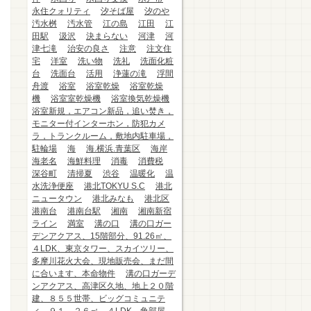
永住クォリティ
汐そば屋
汐のや
汚水桝
汚水管
江の島
江田
江
田駅
汲沢
決まらない
河津
河
津七滝
治安の良さ
注意
注文住
宅
洋室
洗い物
洗礼
洗面化粧
台
洗面台
活用
浄蓮の滝
浮間
舟渡
浴室
浴室乾燥
浴室乾燥
機
浴室室乾燥機
浴室換気乾燥機
浴室新規，エアコン新品，追い焚き，
モニター付インターホン，防犯カメ
ラ，トランクルーム，敷地内駐車場，
駐輪場
海
海.横浜.青葉区
海岸
海老名
海鮮料理
消毒
消費税
深谷町
清掃夏
渋谷
温暖化
温
水洗浄便座
港北TOKYU S.C
港北
ニュータウン
港北みなも
港北区
港南台
港南台駅
湘南
湘南新宿
ライン
満室
溝の口
溝の口ガー
デンアクアス、15階部分、91.26㎡、
４LDK、東京タワー、スカイツリー、
多摩川花火大会、現地販売会、まだ間
に合います、本命物件
溝の口ガーデ
ンアクアス、高津区久地、地上２０階
建、８５５世帯、ビッグコミュニテ