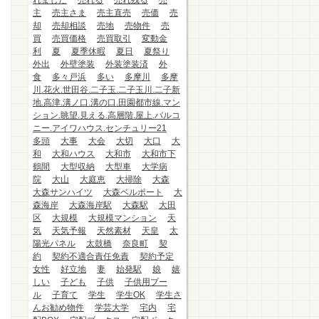
れました
売れる
売れ残る
売
主
売主さま
売主直売
売価
売
却
売却相談
売地
売物件
売
買
売買価格
売買取引
変動金
利
夏
夏季休暇
夏日
夏祭り
外出
外壁塗装
外装塗装済
外
食
多々戸浜
多い
多摩川
多摩
川.花火.世田谷.二子玉.二子玉川.二子新
地.高津.溝ノ口.溝の口.田園都市線.マン
ション.眺望.見える.高層階.屋上.バルコ
ニー.アイワハウス.センチュリー21
多頭
大事
大会
大切
大口
大
和
大和ハウス
大和市
大和市下
鶴間
大型収納
大型車
大学病
院
大山
大庭恵
大掃除
大森
大森サンハイツ
大森ベルポート
大
森海岸
大森海岸駅
大森駅
大田
区
大規模
大規模マンション
天
気
天気予報
天然素材
天皇
太
陽光パネル
太鼓橋
奈良町
契
約
契約不適合責任免責
契約予定
女性
好立地
妻
始発駅
娘
嬉
しい
子ども
子供
子供用プー
ル
子育て
学生
学生OK
学生さ
んお勧め物件
学芸大学
宅内
宅