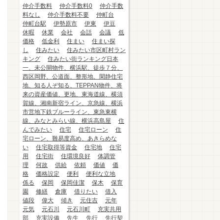
仲介手数料
仲介手数料0
仲介手数
料なし
仲介手数料不要
仲町台
仲町台駅
伊勢原市
伊東
伊豆
休暇
休業
会社
会話
会議
低
価格
低金利
住まい
住まい探
し
住みたい
住みたい市区町村ラン
キング
住みたい街ランキング日本
一、未公開物件、横浜駅、徒歩７分、
西区岡野、公道面、整形地、閑静住宅
地、知る人ぞ知る、TEPPAN物件、将
来の資産価値、更地、東海道線、横須
賀線、湘南新宿ライン、京急線、横浜
市営地下鉄ブルーライン、東急東横
線、みなとみらい線、横浜高島屋
住
んでみたい
住宅
住宅ローン
住
宅ローン、難易度高め、あきらめな
い
住宅取得等資金
住宅地
住宅
用
住宅街
住環境良好
体調管
理
何故
供給
依頼
価値
価
格
価格設定
便利
便利な立地
係る
保岡
保岡佳潔
保木
保育
園
修繕
倉庫
借りたい
借入
値段
偉大
傾き
元住吉
元年
元気
元石川
元石川町
充実共用
部
充実設備
先生
先行
先行契