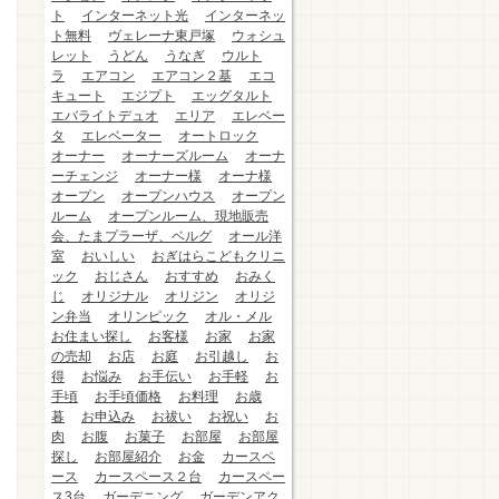
ト
インターネット光
インターネッ
ト無料
ヴェレーナ東戸塚
ウォシュ
レット
うどん
うなぎ
ウルト
ラ
エアコン
エアコン２基
エコ
キュート
エジプト
エッグタルト
エバライトデュオ
エリア
エレベー
タ
エレベーター
オートロック
オーナー
オーナーズルーム
オーナ
ーチェンジ
オーナー様
オーナ様
オープン
オープンハウス
オープン
ルーム
オープンルーム、現地販売
会、たまプラーザ、ベルグ
オール洋
室
おいしい
おぎはらこどもクリニ
ック
おじさん
おすすめ
おみく
じ
オリジナル
オリジン
オリジ
ン弁当
オリンピック
オル・メル
お住まい探し
お客様
お家
お家
の売却
お店
お庭
お引越し
お
得
お悩み
お手伝い
お手軽
お
手頃
お手頃価格
お料理
お歳
暮
お申込み
お祓い
お祝い
お
肉
お腹
お菓子
お部屋
お部屋
探し
お部屋紹介
お金
カースペ
ース
カースペース２台
カースペー
ス3台
ガーデニング
ガーデンアク