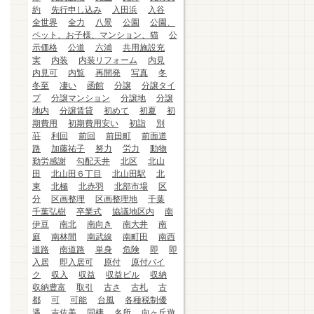
約
先行申し込み
入田浜
入谷
全世界
全力
八景
公園
公園、
ペット、お子様、マンション、猫
公
示価格
公道
六浦
共用施設充
実
内装
内装リフォーム
内見
内見可
内覧
再開発
写真
冬
冬至
凄い
函館
分譲
分譲タイ
プ
分譲マンション
分譲地
分譲
地内
分譲賃貸
初めて
初夏
初
期費用
初期費用安い
初詣
別
荘
利回
前回
前田町
前面道
路
加藤祐子
努力
労力
動物
勤労感謝
勾配天井
北区
北山
田
北山田６丁目
北山田駅
北
東
北極
北赤羽
北部市場
区
分
区画整理
区画整理地
千葉
千葉弘樹
卒業式
協議地区内
南
伊豆
南北
南向き
南大井
南
庭
南林間
南武線
南町田
南西
道路
南道路
単身
危険
即
即
入居
即入居可
原付
原付バイ
ク
収入
収益
収益ビル
収納
収納豊富
取引
古さ
古札
古
都
可
可能
台風
各種税制優
遇
吉佐美
同棲
名所
向ヶ丘遊