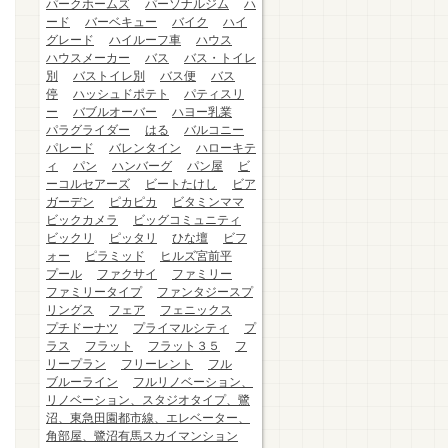
パークホームズ
パーソナルジム
ハ
ード
バーベキュー
バイク
ハイ
グレード
ハイルーフ車
ハウス
ハウスメーカー
バス
バス・トイレ
別
バストイレ別
バス便
バス
停
ハッシュドポテト
パティスリ
ー
バブルオーバー
ハヨー乳業
パラグライダー
はる
バルコニー
パレード
バレンタイン
ハローキテ
ィ
パン
ハンバーグ
パン屋
ビ
ーコルセアーズ
ビートたけし
ビア
ガーデン
ピカピカ
ビタミンママ
ビックカメラ
ビッグコミュニティ
ビックリ
ピッタリ
ひな壇
ビフ
ォー
ピラミッド
ヒルズ宮前平
プール
ファクサイ
ファミリー
ファミリータイプ
ファンタジースプ
リングス
フェア
フェニックス
プチドーナツ
プライマルシティ
プ
ラス
フラット
フラット３５
フ
リープラン
フリーレント
フル
ブルーライン
フルリノベーション、
リノベーション、スタジオタイプ、鷺
沼、東急田園都市線、エレベーター、
角部屋、鷺沼有馬スカイマンション