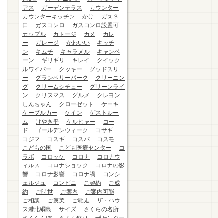
アス
ガーデンテラス
カウンター
カウンターキッチン
かけ
ガス３
口
ガスコンロ
ガスコンロ設置可
カップル
カトージ
カメ
カレ
ー
ガレージ
かわいい
キッチ
ン
キムチ
キャラメル
キャンペ
ーン
ギリギリ
キレイ
クイック
ルワイパー
クッキー
グッドスリ
ー
グランベリーパーク
クリーニン
グ
クリームシチュー
グリーンライ
ン
クリスマス
グルメ
クレヨン
しんちゃん
クローゼット
ケーキ
ケーブルカー
ケイン
ゲストルー
ム
けやき平
ケルヒャー
コー
ド
ゴールデンウィーク
コサギ
コジマ
コスギ
コスパ
コスモ
こどもの国
こども医療センター
コ
ラボ
コロッケ
コロナ
コロナウ
ィルス
コロナショック
コロナの影
響
コロナ影響
コロナ禍
コンシ
ェルジュ
コンビニ
ご契約
ご成
約
ご時世
ご案内
ご案内可能
ご相談
ご褒美
ご馳走
ザ・ハウ
ス港北綱島
サイズ
さくらの名所