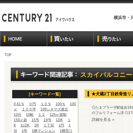
横浜市・
TOP
スカイバルコニー
★犬蔵2丁目鉄骨造リ
[キーワード一覧]
0.41％
０円
１０％
100％
100
◎たまプラーザ駅徒歩18
㎡
１００坪
109シネマズ港北
のフルリフォーム済 ◎17
10分
10帖
１２
125㎡規制
詳細を見る »
150㎡超
15号
19号
1DK
１
K
1LDK
1R
１丁目
1円
1
分
1年
1棟マンション
1棟売り