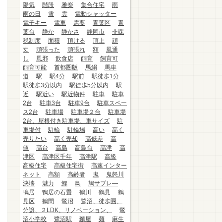
陽気
階段
雅楽
集合住宅
雨
雨の日
雪
雲
電動シャッター
電子キー
電車
需要
青葉区
青
葉台
静か
静かさ
静岡市
非課
税制度
面積
頂ける
頂上
頑
丈
頑張った
頑張れ
額
風通
し
風邪
飲食店
飼育
飼育可
飼育可能
首都圏版
馬絹
馬車
道
駅
駅4分
駅前
駅徒歩1分
駅徒歩3分以内
駅徒歩5分以内
駅
近
駅近い
駅近物件
駐車
駐車
2台
駐車3台
駐車9台
駐車スペー
ス2台
駐車場
駐車場２台
駐車場
2台、屋根付き駐車場、車サイズ
駐
車場付
駐輪
駐輪場
高い
高く
売りたい
高く売却
高低差
高
値
高台
高島
高島台
高津
高
津区
高津区千年
高津駅
高級
高級住宅
高級住宅街
高速インター
ネット
高額
高齢者
鬼
鬼怒川
決壊
魅力
鯉
鳥
鳩サブレ―
鴨居
鴨居の石畳
鶴川
鶴見
鶴
見区
鶴間
鷺沼
鷺沼、徒歩圏、
分譲、２LDK、リノベーション、
鷺
沼小学校
鷺沼駅
麵屋
麺
麻生