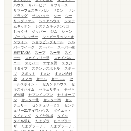
さくらんぼ
さくら祭り
ザセンター
ハウス
サバービア
サブリース
サマーフェスティバル
サロン
サン
ドラッグ
サンハイツ
シー
シー
リングファン
シェアハウス
システ
ムキッチン
システムキッチン3口
じっくり
ジッパー
ジム
シャン
プードレッサー
シュガーラッシュオ
ンライン
ショッピングモール
シル
バーウイーク
スーパー
スーパー生
鮮館TAIGA
スープ
スーモ
スイ
ーツ
スカイツリー見
スカイバルコ
ニー
スカパー
すすき野
スタジ
オタイプ
ステンレスボトル
スポー
ツ
スポット
すまい
すまい給付
金
スマホ
セール
セールス
セ
ールスポイント
セカンドハウス
セ
キスイハイム
セキュリティ
せせら
ぎ公園
セブンイレブン
セミオープ
ン
センター北
センター南
セン
チュリー
センチュリー２１
センチ
ュリー21アイワハウス
ダイエット
タイミング
タイヤ置場
タイル
タイル張り
たまプラ
たまプラー
ザ
たまプラーザ，
たまプラーザ，