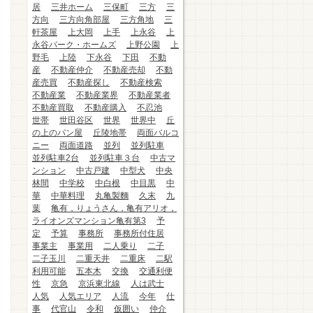
居
三井ホーム
三保町
三方
三
方向
三方向角部屋
三方角地
三
軒茶屋
上大岡
上手
上永谷
上
永谷パーク・ホームズ
上野公園
上
野毛
上陸
下永谷
下田
不動
産
不動産仲介
不動産売却
不動
産売買
不動産探し
不動産検索
不動産業
不動産業界
不動産業者
不動産買取
不動産購入
不忍池
世帯
世田谷区
世界
世界中
丘
の上のパン屋
丘陵地帯
両面バルコ
ニー
両面道路
並列
並列駐車
並列駐車2台
並列駐車３台
中古マ
ンション
中古戸建
中型犬
中央
林間
中学校
中白根
中目黒
中
華
中華料理
丸亀製麵
久末
九
葉
亀有，りょうさん，亀有アリオ，
ライオンズマンション亀有第3
予
定
予算
事務所
事務所付住居
事業主
事業用
二人乗り
二子
二子玉川
二重天井
二重床
二駅
利用可能
五本木
交換
交通利便
性
京急
京浜東北線
人は武士
人気
人気エリア
人流
今年
仕
事
代官山
令和
仮囲い
仲介