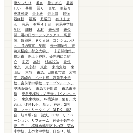
暑かったり
暑さ
暑すぎる
暑苦
しい
暴風
曇り
更地
更新可
更新可能
最上級
最上階
最強
最終枡
最高
月曜日
有りませ
ん
有馬
有馬４丁目
有馬中学校
学区
朝日
木材
未公開
未公
開、溝の口ガーデンアクアス、高層
階、角部屋、９０㎡超、コンシェルジ
ュ、収納豊富、笑顔
未公開物件、東
急東横線、都立大学、
未公開物件、
横浜市、保土ヶ谷区、優先的にご紹
介
本店
本社
杉本和弘
条件
東京
東京都
東南
東南角地
東
山田
東急
東急、田園都市線、宮前
平、宮崎台、ペット可、宮前平小学
校、宮前平中学校、オープンルーム、
現地販売会
東急大井町線
東急東横
線
東急東横線，祐天寺，1Kマンショ
ン
東急東横線、JR横浜線、菊名、大
倉山、徒歩10分、駅近、戸建、2階
建、ファミリータイプ、3LDK、車2
台、駐車場2台、築浅、30坪、リノベ
ーション、リフォーム、仲介手数料不
要、売主、横浜市鶴見区上の宮、菊名
小学校、上の宮中学校、日当り、眺