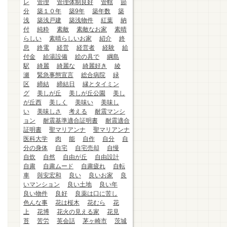
レ
管理
管理体制良好
管轄
節
分
築１０年
築9年
築年数
築
浅
築浅戸建
築浅物件
紅葉
納
付
純粋
素敵
素敵なお家
素晴
らしい
素晴らしいお家
紹介
終
息
終電
経営
経営者
経験
給
付金
給湯設備
絵の具で
綱島
駅
綺麗
綺麗な
綺麗好き
綾
瀬
緊急事態宣言
総合病院
緑
区
締結
締結日
縁とタイミン
グ
美しが丘
美しが丘公園
美し
が丘西
美しく
美味い
美味し
い
美味しさ
考える
耐震マンシ
ョン
耐震基準適合証明書
耐震適合
証明書
聖マリアンナ
聖マリアンナ
医科大学
肉
能
自作
自分
自
分の身体
自宅
自宅売却
自慢
自炊
自然
自由が丘
自由設計
自粛
自粛ムード
自粛疲れ
自転
車
與安宏和
良い
良いお家
良
いマンション
良い土地
良い年
良い物件
良好
良薬は口に苦し
色んな事
花は桜木
花むら
花
上
花博
花火の見える家
花見
苔
苦労
英会話
茅ヶ崎市
茨城