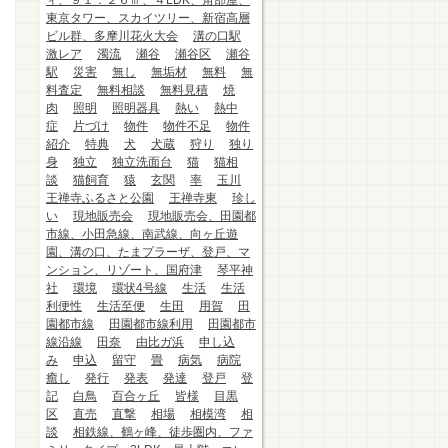
ィ、９１．２６㎡、４LDK、角部屋、
東京タワー、スカイツリー、新宿高層
ビル群、多摩川花火大会
溝の口駅
激レア
濁流
瀬谷
瀬谷区
瀬谷
駅
災害
無し
無垢材
無料
無
料査定
無料相談
無料見積
焼
肉
照明
照明器具
熱い
熱中
症
片づけ
物件
物件不足
物件
紹介
特典
犬
犬蔵
狩り
独り
身
独立
独立洗面台
猫
猫相
談
猫飼育
猿
玄関
率
玉川
王禅寺ふるさと公園
王禅寺東
珍し
い
現地販売会
現地販売会、田園都
市線、小田急線、南武線、向ヶ丘遊
園、溝の口、たまプラーザ、登戸、マ
ンション、リゾート、国府津
琴平神
社
環境
環状4号線
生活
生活
利便性
生活至便
生田
用賀
田
園都市線
田園都市線利用
田園都市
線沿線
田奈
由比ガ浜
申し込
み
申込
留守
畳
病気
病院
癒し
発行
発表
発達
登戸
登
記
白鳥
百合ヶ丘
皆様
目黒
区
直売
直撃
相場
相模湾
相
談
相鉄線、鶴ヶ峰、徒歩圏内、ファ