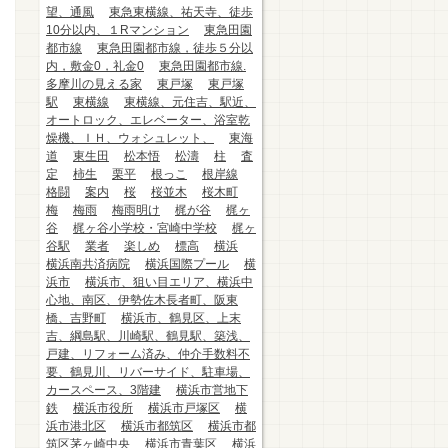
望、通風
東急東横線、祐天寺、徒歩
10分以内、１Rマンション
東急田園
都市線
東急田園都市線，徒歩５分以
内，敷金0，礼金0
東急田園都市線.
多摩川の見える家
東戸塚
東戸塚
駅
東横線
東横線、元住吉、駅近、
オートロック、エレベーター、浴室乾
燥機、ＩＨ、ウォシュレット、
東海
道
東生田
松本悟
松濤
柱
査
定
柿生
栗平
根っこ
根岸線
格闘
案内
桜
桜並木
桜木町
梅
梅雨
梅雨明け
梶が谷
梶ヶ
谷
梶ヶ谷小学校・宮崎中学校
梶ヶ
谷駅
業者
楽しめ
標高
横浜
横浜南共済病院
横浜国際プール
横
浜市
横浜市、狙い目エリア、横浜中
心地、南区、伊勢佐木長者町、阪東
橋、吉野町
横浜市、鶴見区、上末
吉、綱島駅、川崎駅、鶴見駅、築浅、
戸建、リフォーム済み、仲介手数料不
要、鶴見川、リバーサイド、駐車場、
カースペース、3階建
横浜市営地下
鉄
横浜市役所
横浜市戸塚区
横
浜市港北区
横浜市都筑区
横浜市都
筑区茅ヶ崎中央
横浜市青葉区
横浜