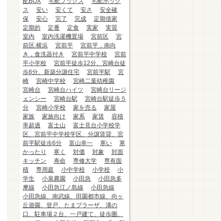
配BOX
宅配ブックス
宅配ボック
ス
安い
安くて
安さ
安全確
保
安心
完了
完成
定期借家
定期的
定番
定食
実家
実質
室内
室内洗濯機置場
宮前区
宮
前区.横浜
宮前平
宮前平，南向
き，食洗器付き
宮前平中学校
宮前
平小学校
宮前平徒歩12分、宮崎台徒
歩8分、新築分譲住宅
宮前平駅
宮
崎
宮崎中学校
宮崎二葉幼稚園
宮崎台
宮崎台ハイツ
宮崎台リージ
ェンシー
宮崎台駅
宮崎台駅徒歩５
分
宮崎小学校
家を売る
家屋
家族
家族向け
家系
家賃
容積
率超過
富士山
富士見台小学校学
区、宮前平中学校学区、分譲賃貸、宮
前平駅徒歩6分
富山幸一
寒い
寒
かったり
寒く
対価
対象
対面
キッチン
寿命
専修大学
専有面
積
専用庭
小中学校
小学校
小
学生
小泉農園
小田急
小田急多
摩線
小田急江ノ島線
小田急線
小田急線、南武線、田園都市線、向ヶ
丘遊園、登戸、たまプラーザ、溝の
口、駐車場２台、一戸建て、徒歩圏、