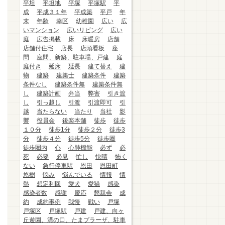
平坦
平坦地
平塚
平塚駅
平
成
平成３１年
平成築
平戸
年
末
年齢
幸区
幼稚園
広い
広
いマンション
広いリビング
広い
庭
広告掲載
床
床暖房
店舗
店舗付住宅
店長
店頭看板
座
間
座間、新築、駐車場、戸建
庭
庭付き
延床
延長
建て替え
建
物
建築
建築士
建築条件
建築
条件なし
建築条件無
建築条件無
し
建築計画
弁当
弊害
引き渡
し
引っ越し
引渡
引渡即可
引
越
当たらない
当たり
当社
影
響
役員会
後楽本舗
徒歩
徒歩
１０分
徒歩1分
徒歩２分
徒歩3
分
徒歩４分
徒歩5分
徒歩圏
徒歩圏内
心
心肺機能
必ず
必
死
必要
必見
忙し
快晴
怖く
ない
急行停車駅
恩田
恩田町
悠樹
悩み
悩んでいる
情報
情
熱
想定利回
愛犬
愛猫
感染
感染者数
感謝
慶応
懇親会
成
約
成約事例
我慢
戦い
戸塚
戸塚区
戸塚駅
戸建
戸建、向ヶ
丘遊園、溝の口、たまプラーザ、駐車