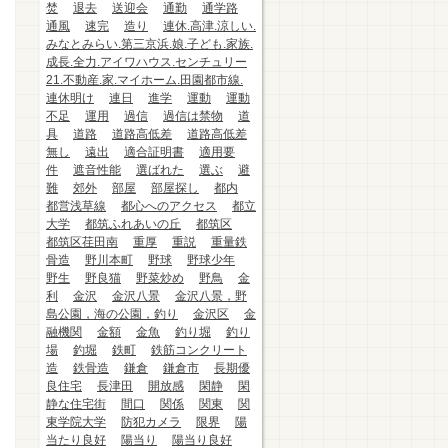
焚
退去
送迎会
通勤
通学路
通風
速完
造り
連休.高津.涼しい.
みなとみらい.第三京浜.娘.子ども.家族.
成長.全力.アイワハウス.センチュリー
21.不動産.家.マイホーム.田園都市線.
連休明け
連日
進学
運動
運動
不足
運用
過信
過信は禁物
道
具
道路
道路高低差
道路高低差
無し
遠出
適合証明書
適用要
件
遮音性能
選ばれた
選ぶ
避
難
郊外
部屋
部屋探し
都内
都営浅草線
都心へのアクセス
都立
大学
都筑ふれあいの丘
都筑区
都筑区荏田南
重厚
重説
重量鉄
骨造
野川本町
野球
野球少年
野生
野良猫
野菜炒め
野鳥
金
利
金沢
金沢八景
金沢八景，野
島公園，海の公園，釣り
金沢区
金
融機関
金額
金魚
釣り堀
釣り
場
釣堀
鉄町
鉄筋コンクリート
造
鉄骨造
鎌倉
鎌倉市
長期優
良住宅
長津田
開放感
閑静
閑
静な住宅街
間口
関係
関東
関
東学院大学
防犯カメラ
限界
陽
当たり良好
陽当り
陽当り良好