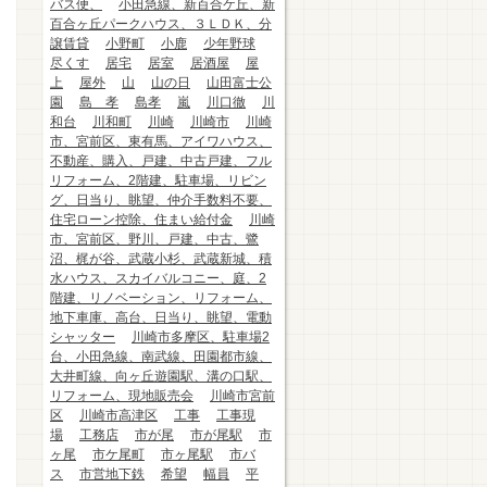
バス便、
小田急線、新百合ケ丘、新
百合ヶ丘パークハウス、３ＬＤＫ、分
譲賃貸
小野町
小鹿
少年野球
尽くす
居宅
居室
居酒屋
屋
上
屋外
山
山の日
山田富士公
園
島 孝
島孝
嵐
川口徹
川
和台
川和町
川崎
川崎市
川崎
市、宮前区、東有馬、アイワハウス、
不動産、購入、戸建、中古戸建、フル
リフォーム、2階建、駐車場、リビン
グ、日当り、眺望、仲介手数料不要、
住宅ローン控除、住まい給付金
川崎
市、宮前区、野川、戸建、中古、鷺
沼、梶が谷、武蔵小杉、武蔵新城、積
水ハウス、スカイバルコニー、庭、2
階建、リノベーション、リフォーム、
地下車庫、高台、日当り、眺望、電動
シャッター
川崎市多摩区、駐車場2
台、小田急線、南武線、田園都市線、
大井町線、向ヶ丘遊園駅、溝の口駅、
リフォーム、現地販売会
川崎市宮前
区
川崎市高津区
工事
工事現
場
工務店
市が尾
市が尾駅
市
ヶ尾
市ケ尾町
市ヶ尾駅
市バ
ス
市営地下鉄
希望
幅員
平