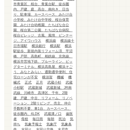
市青葉区、桜台、青葉台駅、徒歩圏
内、戸建、庭、高台、南向き、日当
り、駐車場、カースペース、みたけ台
小学校、みたけ台中学校、桜台保育
園、みたけ台幼稚園、たちばな台公
園、桜台第二公園、たちばな台病院、
桜台ビレッジ、古風、風情、ビンテー
ジ、アイワハウス
横浜線
横浜線十
日市場駅
横浜銀行
横浜駅
横浜
駅徒歩、新規内装リフォーム済、平沼
橋、戸部、高島町、相鉄線、京急線、
横浜市営地下鉄、ブルーライン、ビッ
グターミナル、横浜高島屋、横浜そご
う、みなとみらい、通勤通学便利、住
宅ローンが不安
横須賀
機械
機
械式
正式
正月
武蔵小杉
武蔵
小杉駅
武蔵新城
武蔵新城、JR南
武線、川崎市、高津区、千年、2階
建、戸建、中古、リフォーム、リノベ
ーション、2階リビング、売主、仲介
手数料不要、車1台、カースペース、
徒歩圏内、4LDK
武蔵溝ノ口
歯医
者
母校
毎日雨
毎朝
民泊
気
持ち
気象予報士
気象庁
気象条
件
水回り
水回り交換
水戸市