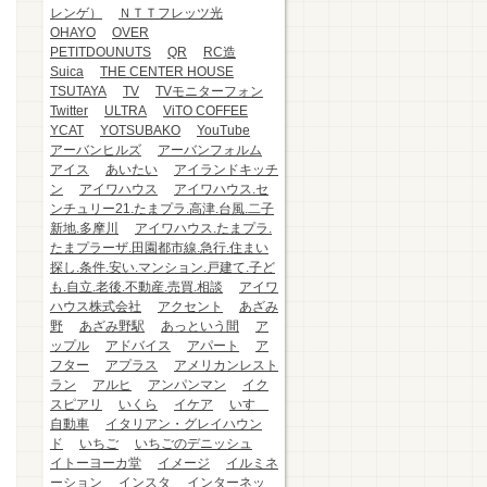
レンゲ）
ＮＴＴフレッツ光
OHAYO
OVER
PETITDOUNUTS
QR
RC造
Suica
THE CENTER HOUSE
TSUTAYA
TV
TVモニターフォン
Twitter
ULTRA
ViTO COFFEE
YCAT
YOTSUBAKO
YouTube
アーバンヒルズ
アーバンフォルム
アイス
あいたい
アイランドキッチ
ン
アイワハウス
アイワハウス.セ
ンチュリー21.たまプラ.高津.台風.二子
新地.多摩川
アイワハウス.たまプラ.
たまプラーザ.田園都市線.急行.住まい
探し.条件.安い.マンション.戸建て.子ど
も.自立.老後.不動産.売買.相談
アイワ
ハウス株式会社
アクセント
あざみ
野
あざみ野駅
あっという間
ア
ップル
アドバイス
アパート
ア
フター
アプラス
アメリカンレスト
ラン
アルヒ
アンパンマン
イク
スピアリ
いくら
イケア
いすゞ
自動車
イタリアン・グレイハウン
ド
いちご
いちごのデニッシュ
イトーヨーカ堂
イメージ
イルミネ
ーション
インスタ
インターネッ