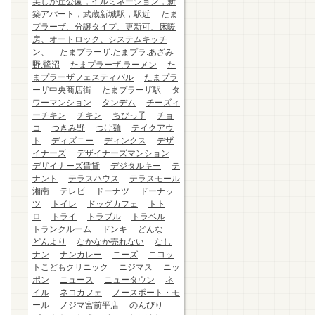
美しが丘公園，イルミネーション，新
築アパート，武蔵新城駅，駅近
たま
プラーザ、分譲タイプ、更新可、床暖
房、オートロック、システムキッチ
ン、
たまプラーザ.たまプラ.あざみ
野.鷺沼
たまプラーザ.ラーメン
た
まプラーザフェスティバル
たまプラ
ーザ中央商店街
たまプラーザ駅
タ
ワーマンション
タンデム
チーズィ
ーチキン
チキン
ちびっ子
チョ
コ
つきみ野
つけ麺
テイクアウ
ト
ディズニー
ディンクス
デザ
イナーズ
デザイナーズマンション
デザイナーズ賃貸
デジタルキー
テ
ナント
テラスハウス
テラスモール
湘南
テレビ
ドーナツ
ドーナッ
ツ
トイレ
ドッグカフェ
トト
ロ
トライ
トラブル
トラベル
トランクルーム
ドンキ
どんな
どんより
なかなか売れない
なし
ナン
ナンカレー
ニーズ
ニコッ
トこどもクリニック
ニジマス
ニッ
ポン
ニュース
ニュータウン
ネ
イル
ネコカフェ
ノースポート・モ
ール
ノジマ宮前平店
のんびり