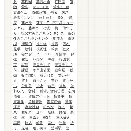
県
草柳園
草薙杉道
荏田南
荷
物
菅生
菅生1丁目
菅生2丁目
菅生ケ丘
菅生緑地
菊名
菊菜
蒙古タンメン
蒸し蒸し
蔓延
蕎
麦
藤が丘
藤子・F・不二雄ミュー
ジアム
藤沢市
行動
街
街づく
り
街のすみここちランキング
街の
住みここちランキング
街並み
街路
樹
衝撃的
被り物
被害
西友
見学
規制
視認性
親身
観光
地
観光客
角
角地
角部屋
解
体
解除
記録的
設備
設備充
実
試算
読売ランド
読売ランド
前
課税
谷戸山公園
豊島屋
販
売
販売開始
買い取る
買い替
え
買主
買主さま
買取
貸した
い
貸別荘
貸家
費用
賃料
賃
料収入
賃貸
賃貸、賃貸管理、定期
清掃、
賃貸アパート
賃貸中
賃
貸募集
賃貸管理
資産価値
資産
運用
資金計画
賑やか
購入
起
業
超広角
趣味
足腰
踊場
身
体
車
車2台
車3台
車大好き
車庫
軟式
転勤
辛い
辻堂
近
く
返済
追い焚き
追浜駅
追