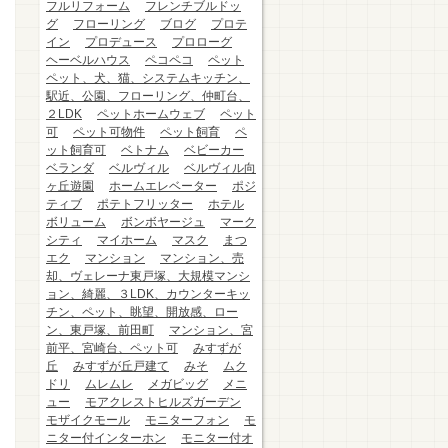
フルリフォーム
フレンチブルドッ
グ
フローリング
ブログ
プロテ
イン
プロデュース
プロローグ
ヘーベルハウス
ペコペコ
ペット
ペット、犬、猫、システムキッチン、
駅近、公園、フローリング、仲町台、
２LDK
ペットホームウェブ
ペット
可
ペット可物件
ペット飼育
ペ
ット飼育可
ベトナム
ベビーカー
ベランダ
ベルヴィル
ベルヴィル向
ヶ丘遊園
ホームエレベーター
ポジ
ティブ
ポテトフリッター
ホテル
ボリューム
ボンボヤージュ
マーク
シティ
マイホーム
マスク
まつ
エク
マンション
マンション、売
却、ヴェレーナ東戸塚、大規模マンシ
ョン、綺麗、３LDK、カウンターキッ
チン、ペット、眺望、開放感、ロー
ン、東戸塚、前田町
マンション、宮
前平、宮崎台、ペット可
みすずが
丘
みすずが丘戸建て
みそ
ムク
ドリ
ムレムレ
メガビッグ
メニ
ュー
モアクレストヒルズガーデン
モザイクモール
モニターフォン
モ
ニター付インターホン
モニター付オ