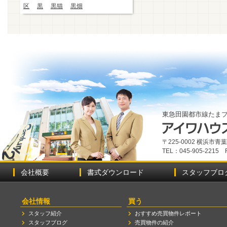
区
黒
黒猫
黒畑
東急田園都市線たま
〒225-0002 横浜市
TEL：045-905-2215 
会社概要
書式ダウンロード
スタッフブロ
会社情報
買う
スタッフ紹介
おすすめ売買物件レポート
スタッフブログ
売買物件の紹介