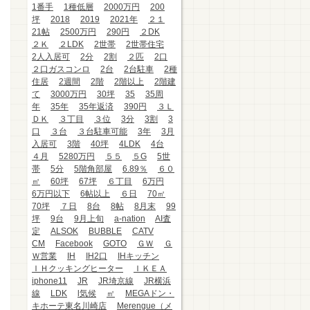
1番手
1種低層
2000万円
200
坪
2018
2019
2021年
２１
21帖
2500万円
290円
２DK
２Ｋ
２LDK
2世帯
2世帯住宅
2人入居可
2分
2割
２匹
2口
２口ガスコンロ
2台
2台駐車
2種
住居
2週間
2階
2階以上
2階建
て
3000万円
30坪
35
35周
年
35年
35年返済
390円
３Ｌ
ＤＫ
３丁目
３位
3分
3割
3
口
３台
３台駐車可能
3年
3月
入居可
3階
40坪
4LDK
4台
４月
5280万円
５５
５G
5世
帯
5分
5階角部屋
6.89％
６０
㎡
60坪
67坪
６丁目
6万円
6万円以下
6帖以上
６日
70㎡
70坪
７日
8台
8帖
8月末
99
坪
9台
9月上旬
a-nation
AI査
定
ALSOK
BUBBLE
CATV
CM
Facebook
GOTO
ＧＷ
Ｇ
Ｗ営業
IH
IH2口
IHキッチン
ＩＨクッキングヒーター
ＩＫＥＡ
iphone11
JR
JR埼京線
JR横浜
線
LDK
l気候
㎡
MEGAドン・
キホーテ東名川崎店
Merengue（メ