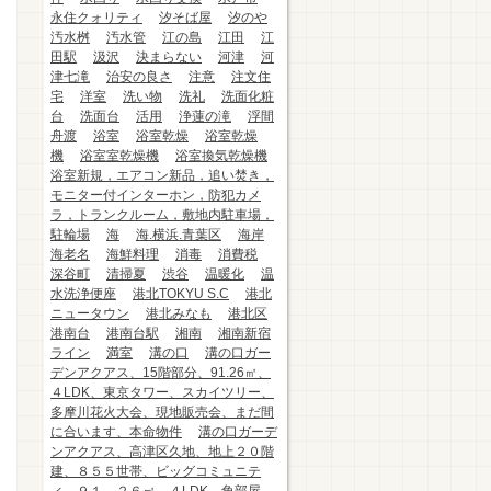
永住クォリティ
汐そば屋
汐のや
汚水桝
汚水管
江の島
江田
江
田駅
汲沢
決まらない
河津
河
津七滝
治安の良さ
注意
注文住
宅
洋室
洗い物
洗礼
洗面化粧
台
洗面台
活用
浄蓮の滝
浮間
舟渡
浴室
浴室乾燥
浴室乾燥
機
浴室室乾燥機
浴室換気乾燥機
浴室新規，エアコン新品，追い焚き，
モニター付インターホン，防犯カメ
ラ，トランクルーム，敷地内駐車場，
駐輪場
海
海.横浜.青葉区
海岸
海老名
海鮮料理
消毒
消費税
深谷町
清掃夏
渋谷
温暖化
温
水洗浄便座
港北TOKYU S.C
港北
ニュータウン
港北みなも
港北区
港南台
港南台駅
湘南
湘南新宿
ライン
満室
溝の口
溝の口ガー
デンアクアス、15階部分、91.26㎡、
４LDK、東京タワー、スカイツリー、
多摩川花火大会、現地販売会、まだ間
に合います、本命物件
溝の口ガーデ
ンアクアス、高津区久地、地上２０階
建、８５５世帯、ビッグコミュニテ