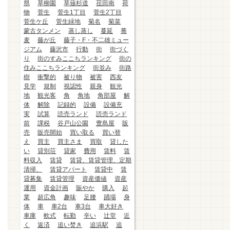
県
草柳園
草薙杉道
荏田南
荷
物
菅生
菅生1丁目
菅生2丁目
菅生ケ丘
菅生緑地
菊名
菊菜
蒙古タンメン
蒸し蒸し
蔓延
蕎
麦
藤が丘
藤子・F・不二雄ミュー
ジアム
藤沢市
行動
街
街づく
り
街のすみここちランキング
街の
住みここちランキング
街並み
街路
樹
衝撃的
被り物
被害
西友
見学
規制
視認性
親身
観光
地
観光客
角
角地
角部屋
解
体
解除
記録的
設備
設備充
実
試算
読売ランド
読売ランド
前
課税
谷戸山公園
豊島屋
販
売
販売開始
買い取る
買い替
え
買主
買主さま
買取
貸した
い
貸別荘
貸家
費用
賃料
賃
料収入
賃貸
賃貸、賃貸管理、定期
清掃、
賃貸アパート
賃貸中
賃
貸募集
賃貸管理
資産価値
資産
運用
資金計画
賑やか
購入
起
業
超広角
趣味
足腰
踊場
身
体
車
車2台
車3台
車大好き
車庫
軟式
転勤
辛い
辻堂
近
く
返済
追い焚き
追浜駅
追