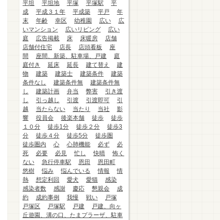
平坦
平坦地
平塚
平塚駅
平
成
平成３１年
平成築
平戸
年
末
年齢
幸区
幼稚園
広い
広
いマンション
広いリビング
広い
庭
広告掲載
床
床暖房
店舗
店舗付住宅
店長
店頭看板
座
間
座間、新築、駐車場、戸建
庭
庭付き
延床
延長
建て替え
建
物
建築
建築士
建築条件
建築
条件なし
建築条件無
建築条件無
し
建築計画
弁当
弊害
引き渡
し
引っ越し
引渡
引渡即可
引
越
当たらない
当たり
当社
影
響
役員会
後楽本舗
徒歩
徒歩
１０分
徒歩1分
徒歩２分
徒歩3
分
徒歩４分
徒歩5分
徒歩圏
徒歩圏内
心
心肺機能
必ず
必
死
必要
必見
忙し
快晴
怖く
ない
急行停車駅
恩田
恩田町
悠樹
悩み
悩んでいる
情報
情
熱
想定利回
愛犬
愛猫
感染
感染者数
感謝
慶応
懇親会
成
約
成約事例
我慢
戦い
戸塚
戸塚区
戸塚駅
戸建
戸建、向ヶ
丘遊園、溝の口、たまプラーザ、駐車