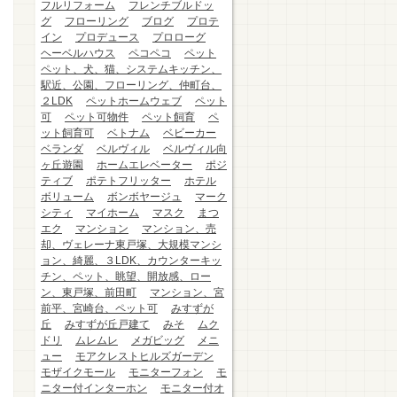
フルリフォーム
フレンチブルドッ
グ
フローリング
ブログ
プロテ
イン
プロデュース
プロローグ
ヘーベルハウス
ペコペコ
ペット
ペット、犬、猫、システムキッチン、
駅近、公園、フローリング、仲町台、
２LDK
ペットホームウェブ
ペット
可
ペット可物件
ペット飼育
ペ
ット飼育可
ベトナム
ベビーカー
ベランダ
ベルヴィル
ベルヴィル向
ヶ丘遊園
ホームエレベーター
ポジ
ティブ
ポテトフリッター
ホテル
ボリューム
ボンボヤージュ
マーク
シティ
マイホーム
マスク
まつ
エク
マンション
マンション、売
却、ヴェレーナ東戸塚、大規模マンシ
ョン、綺麗、３LDK、カウンターキッ
チン、ペット、眺望、開放感、ロー
ン、東戸塚、前田町
マンション、宮
前平、宮崎台、ペット可
みすずが
丘
みすずが丘戸建て
みそ
ムク
ドリ
ムレムレ
メガビッグ
メニ
ュー
モアクレストヒルズガーデン
モザイクモール
モニターフォン
モ
ニター付インターホン
モニター付オ