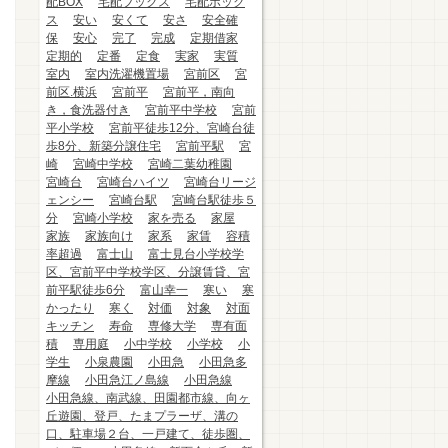
配BOX
宅配ブックス
宅配ボック
ス
安い
安くて
安さ
安全確
保
安心
完了
完成
定期借家
定期的
定番
定食
実家
実質
室内
室内洗濯機置場
宮前区
宮
前区.横浜
宮前平
宮前平，南向
き，食洗器付き
宮前平中学校
宮前
平小学校
宮前平徒歩12分、宮崎台徒
歩8分、新築分譲住宅
宮前平駅
宮
崎
宮崎中学校
宮崎二葉幼稚園
宮崎台
宮崎台ハイツ
宮崎台リージ
ェンシー
宮崎台駅
宮崎台駅徒歩５
分
宮崎小学校
家を売る
家屋
家族
家族向け
家系
家賃
容積
率超過
富士山
富士見台小学校学
区、宮前平中学校学区、分譲賃貸、宮
前平駅徒歩6分
富山幸一
寒い
寒
かったり
寒く
対価
対象
対面
キッチン
寿命
専修大学
専有面
積
専用庭
小中学校
小学校
小
学生
小泉農園
小田急
小田急多
摩線
小田急江ノ島線
小田急線
小田急線、南武線、田園都市線、向ヶ
丘遊園、登戸、たまプラーザ、溝の
口、駐車場２台、一戸建て、徒歩圏、