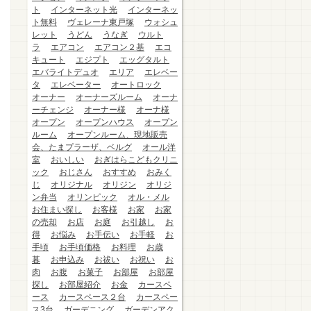
ト
インターネット光
インターネッ
ト無料
ヴェレーナ東戸塚
ウォシュ
レット
うどん
うなぎ
ウルト
ラ
エアコン
エアコン２基
エコ
キュート
エジプト
エッグタルト
エバライトデュオ
エリア
エレベー
タ
エレベーター
オートロック
オーナー
オーナーズルーム
オーナ
ーチェンジ
オーナー様
オーナ様
オープン
オープンハウス
オープン
ルーム
オープンルーム、現地販売
会、たまプラーザ、ベルグ
オール洋
室
おいしい
おぎはらこどもクリニ
ック
おじさん
おすすめ
おみく
じ
オリジナル
オリジン
オリジ
ン弁当
オリンピック
オル・メル
お住まい探し
お客様
お家
お家
の売却
お店
お庭
お引越し
お
得
お悩み
お手伝い
お手軽
お
手頃
お手頃価格
お料理
お歳
暮
お申込み
お祓い
お祝い
お
肉
お腹
お菓子
お部屋
お部屋
探し
お部屋紹介
お金
カースペ
ース
カースペース２台
カースペー
ス3台
ガーデニング
ガーデンアク