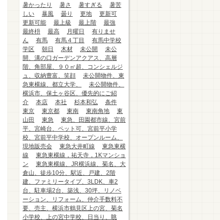
暑かったり
暑さ
暑すぎる
暑苦
しい
暴風
曇り
更地
更新可
更新可能
最上級
最上階
最強
最終枡
最高
月曜日
有りませ
ん
有馬
有馬４丁目
有馬中学校
学区
朝日
木材
未公開
未公
開、溝の口ガーデンアクアス、高層
階、角部屋、９０㎡超、コンシェルジ
ュ、収納豊富、笑顔
未公開物件、東
急東横線、都立大学、
未公開物件、
横浜市、保土ヶ谷区、優先的にご紹
介
本店
本社
杉本和弘
条件
東京
東京都
東南
東南角地
東
山田
東急
東急、田園都市線、宮前
平、宮崎台、ペット可、宮前平小学
校、宮前平中学校、オープンルーム、
現地販売会
東急大井町線
東急東横
線
東急東横線，祐天寺，1Kマンショ
ン
東急東横線、JR横浜線、菊名、大
倉山、徒歩10分、駅近、戸建、2階
建、ファミリータイプ、3LDK、車2
台、駐車場2台、築浅、30坪、リノベ
ーション、リフォーム、仲介手数料不
要、売主、横浜市鶴見区上の宮、菊名
小学校、上の宮中学校、日当り、眺