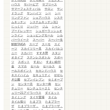
さくらんぼ
さくら祭り
ザセンター
ハウス
サバービア
サブリース
サマーフェスティバル
サロン
サン
ドラッグ
サンハイツ
シー
シー
リングファン
シェアハウス
システ
ムキッチン
システムキッチン3口
じっくり
ジッパー
ジム
シャン
プードレッサー
シュガーラッシュオ
ンライン
ショッピングモール
シル
バーウイーク
スーパー
スーパー生
鮮館TAIGA
スープ
スーモ
スイ
ーツ
スカイツリー見
スカイバルコ
ニー
スカパー
すすき野
スタジ
オタイプ
ステンレスボトル
スポー
ツ
スポット
すまい
すまい給付
金
スマホ
セール
セールス
セ
ールスポイント
セカンドハウス
セ
キスイハイム
セキュリティ
せせら
ぎ公園
セブンイレブン
セミオープ
ン
センター北
センター南
セン
チュリー
センチュリー２１
センチ
ュリー21アイワハウス
ダイエット
タイミング
タイヤ置場
タイル
タイル張り
たまプラ
たまプラー
ザ
たまプラーザ，
たまプラーザ，