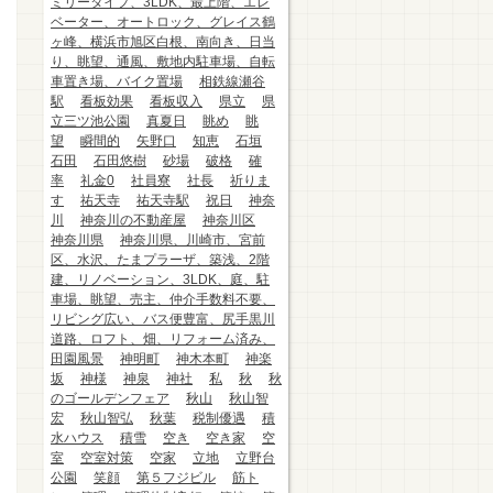
ミリータイプ、3LDK、最上階、エレ
ベーター、オートロック、グレイス鶴
ヶ峰、横浜市旭区白根、南向き、日当
り、眺望、通風、敷地内駐車場、自転
車置き場、バイク置場
相鉄線瀬谷
駅
看板効果
看板収入
県立
県
立三ツ池公園
真夏日
眺め
眺
望
瞬間的
矢野口
知恵
石垣
石田
石田悠樹
砂場
破格
確
率
礼金0
社員寮
社長
祈りま
す
祐天寺
祐天寺駅
祝日
神奈
川
神奈川の不動産屋
神奈川区
神奈川県
神奈川県、川崎市、宮前
区、水沢、たまプラーザ、築浅、2階
建、リノベーション、3LDK、庭、駐
車場、眺望、売主、仲介手数料不要、
リビング広い、バス便豊富、尻手黒川
道路、ロフト、畑、リフォーム済み、
田園風景
神明町
神木本町
神楽
坂
神様
神泉
神社
私
秋
秋
のゴールデンフェア
秋山
秋山智
宏
秋山智弘
秋葉
税制優遇
積
水ハウス
積雪
空き
空き家
空
室
空室対策
空家
立地
立野台
公園
笑顔
第５フジビル
筋ト