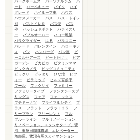
パークホームズ
パーソナルジム
ハ
ード
バーベキュー
バイク
ハイ
グレード
ハイルーフ車
ハウス
ハウスメーカー
バス
バス・トイレ
別
バストイレ別
バス便
バス
停
ハッシュドポテト
パティスリ
ー
バブルオーバー
ハヨー乳業
パラグライダー
はる
バルコニー
パレード
バレンタイン
ハローキテ
ィ
パン
ハンバーグ
パン屋
ビ
ーコルセアーズ
ビートたけし
ビア
ガーデン
ピカピカ
ビタミンママ
ビックカメラ
ビッグコミュニティ
ビックリ
ピッタリ
ひな壇
ビフ
ォー
ピラミッド
ヒルズ宮前平
プール
ファクサイ
ファミリー
ファミリータイプ
ファンタジースプ
リングス
フェア
フェニックス
プチドーナツ
プライマルシティ
プ
ラス
フラット
フラット３５
フ
リープラン
フリーレント
フル
ブルーライン
フルリノベーション、
リノベーション、スタジオタイプ、鷺
沼、東急田園都市線、エレベーター、
角部屋、鷺沼有馬スカイマンション