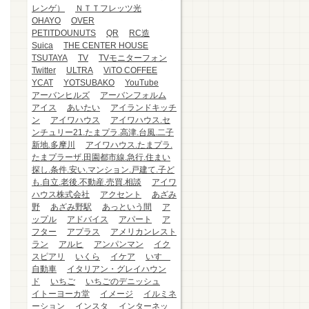
レンゲ）
ＮＴＴフレッツ光
OHAYO
OVER
PETITDOUNUTS
QR
RC造
Suica
THE CENTER HOUSE
TSUTAYA
TV
TVモニターフォン
Twitter
ULTRA
ViTO COFFEE
YCAT
YOTSUBAKO
YouTube
アーバンヒルズ
アーバンフォルム
アイス
あいたい
アイランドキッチ
ン
アイワハウス
アイワハウス.セ
ンチュリー21.たまプラ.高津.台風.二子
新地.多摩川
アイワハウス.たまプラ.
たまプラーザ.田園都市線.急行.住まい
探し.条件.安い.マンション.戸建て.子ど
も.自立.老後.不動産.売買.相談
アイワ
ハウス株式会社
アクセント
あざみ
野
あざみ野駅
あっという間
ア
ップル
アドバイス
アパート
ア
フター
アプラス
アメリカンレスト
ラン
アルヒ
アンパンマン
イク
スピアリ
いくら
イケア
いすゞ
自動車
イタリアン・グレイハウン
ド
いちご
いちごのデニッシュ
イトーヨーカ堂
イメージ
イルミネ
ーション
インスタ
インターネッ