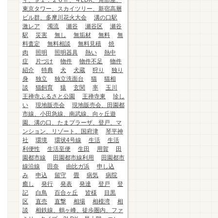
ィ、９１．２６㎡、４LDK、角部屋、
東京タワー、スカイツリー、新宿高層
ビル群、多摩川花火大会
溝の口駅
激レア
濁流
瀬谷
瀬谷区
瀬谷
駅
災害
無し
無垢材
無料
無
料査定
無料相談
無料見積
焼
肉
照明
照明器具
熱い
熱中
症
片づけ
物件
物件不足
物件
紹介
特典
犬
犬蔵
狩り
独り
身
独立
独立洗面台
猫
猫相
談
猫飼育
猿
玄関
率
玉川
王禅寺ふるさと公園
王禅寺東
珍し
い
現地販売会
現地販売会、田園都
市線、小田急線、南武線、向ヶ丘遊
園、溝の口、たまプラーザ、登戸、マ
ンション、リゾート、国府津
琴平神
社
環境
環状4号線
生活
生活
利便性
生活至便
生田
用賀
田
園都市線
田園都市線利用
田園都市
線沿線
田奈
由比ガ浜
申し込
み
申込
留守
畳
病気
病院
癒し
発行
発表
発達
登戸
登
記
白鳥
百合ヶ丘
皆様
目黒
区
直売
直撃
相場
相模湾
相
談
相鉄線、鶴ヶ峰、徒歩圏内、ファ