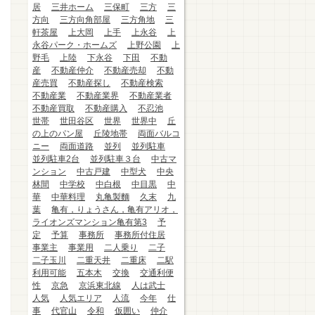
居
三井ホーム
三保町
三方
三
方向
三方向角部屋
三方角地
三
軒茶屋
上大岡
上手
上永谷
上
永谷パーク・ホームズ
上野公園
上
野毛
上陸
下永谷
下田
不動
産
不動産仲介
不動産売却
不動
産売買
不動産探し
不動産検索
不動産業
不動産業界
不動産業者
不動産買取
不動産購入
不忍池
世帯
世田谷区
世界
世界中
丘
の上のパン屋
丘陵地帯
両面バルコ
ニー
両面道路
並列
並列駐車
並列駐車2台
並列駐車３台
中古マ
ンション
中古戸建
中型犬
中央
林間
中学校
中白根
中目黒
中
華
中華料理
丸亀製麵
久末
九
葉
亀有，りょうさん，亀有アリオ，
ライオンズマンション亀有第3
予
定
予算
事務所
事務所付住居
事業主
事業用
二人乗り
二子
二子玉川
二重天井
二重床
二駅
利用可能
五本木
交換
交通利便
性
京急
京浜東北線
人は武士
人気
人気エリア
人流
今年
仕
事
代官山
令和
仮囲い
仲介