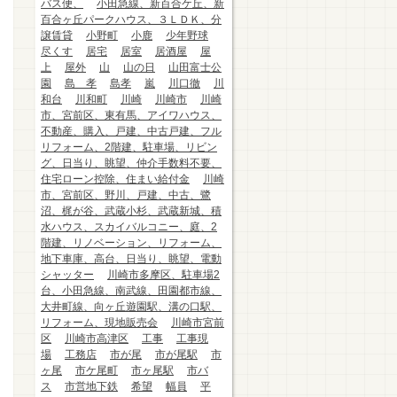
バス便、
小田急線、新百合ケ丘、新
百合ヶ丘パークハウス、３ＬＤＫ、分
譲賃貸
小野町
小鹿
少年野球
尽くす
居宅
居室
居酒屋
屋
上
屋外
山
山の日
山田富士公
園
島 孝
島孝
嵐
川口徹
川
和台
川和町
川崎
川崎市
川崎
市、宮前区、東有馬、アイワハウス、
不動産、購入、戸建、中古戸建、フル
リフォーム、2階建、駐車場、リビン
グ、日当り、眺望、仲介手数料不要、
住宅ローン控除、住まい給付金
川崎
市、宮前区、野川、戸建、中古、鷺
沼、梶が谷、武蔵小杉、武蔵新城、積
水ハウス、スカイバルコニー、庭、2
階建、リノベーション、リフォーム、
地下車庫、高台、日当り、眺望、電動
シャッター
川崎市多摩区、駐車場2
台、小田急線、南武線、田園都市線、
大井町線、向ヶ丘遊園駅、溝の口駅、
リフォーム、現地販売会
川崎市宮前
区
川崎市高津区
工事
工事現
場
工務店
市が尾
市が尾駅
市
ヶ尾
市ケ尾町
市ヶ尾駅
市バ
ス
市営地下鉄
希望
幅員
平