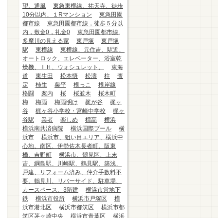
望、通風
東急東横線、祐天寺、徒歩
10分以内、１Rマンション
東急田園
都市線
東急田園都市線，徒歩５分以
内，敷金0，礼金0
東急田園都市線.
多摩川の見える家
東戸塚
東戸塚
駅
東横線
東横線、元住吉、駅近、
オートロック、エレベーター、浴室乾
燥機、ＩＨ、ウォシュレット、
東海
道
東生田
松本悟
松濤
柱
査
定
柿生
栗平
根っこ
根岸線
格闘
案内
桜
桜並木
桜木町
梅
梅雨
梅雨明け
梶が谷
梶ヶ
谷
梶ヶ谷小学校・宮崎中学校
梶ヶ
谷駅
業者
楽しめ
標高
横浜
横浜南共済病院
横浜国際プール
横
浜市
横浜市、狙い目エリア、横浜中
心地、南区、伊勢佐木長者町、阪東
橋、吉野町
横浜市、鶴見区、上末
吉、綱島駅、川崎駅、鶴見駅、築浅、
戸建、リフォーム済み、仲介手数料不
要、鶴見川、リバーサイド、駐車場、
カースペース、3階建
横浜市営地下
鉄
横浜市役所
横浜市戸塚区
横
浜市港北区
横浜市都筑区
横浜市都
筑区茅ヶ崎中央
横浜市青葉区
横浜