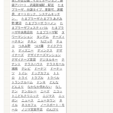
美しが丘公園，イルミネーション，新
築アパート，武蔵新城駅，駅近
たま
プラーザ、分譲タイプ、更新可、床暖
房、オートロック、システムキッチ
ン、
たまプラーザ.たまプラ.あざみ
野.鷺沼
たまプラーザ.ラーメン
た
まプラーザフェスティバル
たまプラ
ーザ中央商店街
たまプラーザ駅
タ
ワーマンション
タンデム
チーズィ
ーチキン
チキン
ちびっ子
チョ
コ
つきみ野
つけ麺
テイクアウ
ト
ディズニー
ディンクス
デザ
イナーズ
デザイナーズマンション
デザイナーズ賃貸
デジタルキー
テ
ナント
テラスハウス
テラスモール
湘南
テレビ
ドーナツ
ドーナッ
ツ
トイレ
ドッグカフェ
トト
ロ
トライ
トラブル
トラベル
トランクルーム
ドンキ
どんな
どんより
なかなか売れない
なし
ナン
ナンカレー
ニーズ
ニコッ
トこどもクリニック
ニジマス
ニッ
ポン
ニュース
ニュータウン
ネ
イル
ネコカフェ
ノースポート・モ
ール
ノジマ宮前平店
のんびり