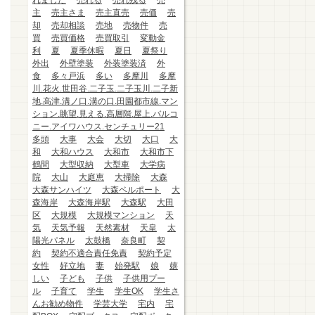
れました
売れる
売れ残る
売
主
売主さま
売主直売
売価
売
却
売却相談
売地
売物件
売
買
売買価格
売買取引
変動金
利
夏
夏季休暇
夏日
夏祭り
外出
外壁塗装
外装塗装済
外
食
多々戸浜
多い
多摩川
多摩
川.花火.世田谷.二子玉.二子玉川.二子新
地.高津.溝ノ口.溝の口.田園都市線.マン
ション.眺望.見える.高層階.屋上.バルコ
ニー.アイワハウス.センチュリー21
多頭
大事
大会
大切
大口
大
和
大和ハウス
大和市
大和市下
鶴間
大型収納
大型車
大学病
院
大山
大庭恵
大掃除
大森
大森サンハイツ
大森ベルポート
大
森海岸
大森海岸駅
大森駅
大田
区
大規模
大規模マンション
天
気
天気予報
天然素材
天皇
太
陽光パネル
太鼓橋
奈良町
契
約
契約不適合責任免責
契約予定
女性
好立地
妻
始発駅
娘
嬉
しい
子ども
子供
子供用プー
ル
子育て
学生
学生OK
学生さ
んお勧め物件
学芸大学
宅内
宅