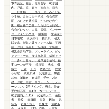
市青葉区、桜台、青葉台駅、徒歩圏
内、戸建、庭、高台、南向き、日当
り、駐車場、カースペース、みたけ台
小学校、みたけ台中学校、桜台保育
園、みたけ台幼稚園、たちばな台公
園、桜台第二公園、たちばな台病院、
桜台ビレッジ、古風、風情、ビンテー
ジ、アイワハウス
横浜線
横浜線十
日市場駅
横浜銀行
横浜駅
横浜
駅徒歩、新規内装リフォーム済、平沼
橋、戸部、高島町、相鉄線、京急線、
横浜市営地下鉄、ブルーライン、ビッ
グターミナル、横浜高島屋、横浜そご
う、みなとみらい、通勤通学便利、住
宅ローンが不安
横須賀
機械
機
械式
正式
正月
武蔵小杉
武蔵
小杉駅
武蔵新城
武蔵新城、JR南
武線、川崎市、高津区、千年、2階
建、戸建、中古、リフォーム、リノベ
ーション、2階リビング、売主、仲介
手数料不要、車1台、カースペース、
徒歩圏内、4LDK
武蔵溝ノ口
歯医
者
母校
毎日雨
毎朝
民泊
気
持ち
気象予報士
気象庁
気象条
件
水回り
水回り交換
水戸市