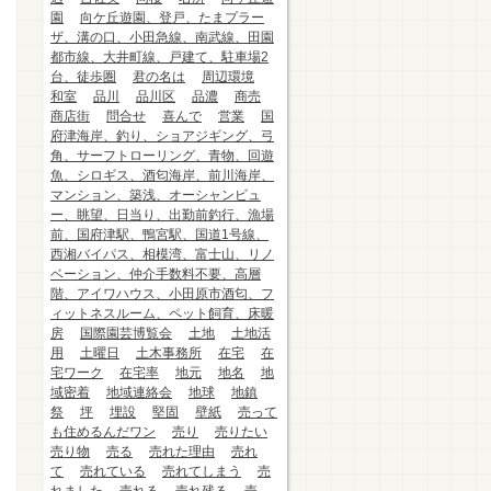
園
向ケ丘遊園、登戸、たまプラー
ザ、溝の口、小田急線、南武線、田園
都市線、大井町線、戸建て、駐車場2
台、徒歩圏
君の名は
周辺環境
和室
品川
品川区
品濃
商売
商店街
問合せ
喜んで
営業
国
府津海岸、釣り、ショアジギング、弓
角、サーフトローリング、青物、回遊
魚、シロギス、酒匂海岸、前川海岸、
マンション、築浅、オーシャンビュ
ー、眺望、日当り、出勤前釣行、漁場
前、国府津駅、鴨宮駅、国道1号線、
西湘バイパス、相模湾、富士山、リノ
ベーション、仲介手数料不要、高層
階、アイワハウス、小田原市酒匂、フ
ィットネスルーム、ペット飼育、床暖
房
国際園芸博覧会
土地
土地活
用
土曜日
土木事務所
在宅
在
宅ワーク
在宅率
地元
地名
地
域密着
地域連絡会
地球
地鎮
祭
坪
埋設
堅固
壁紙
売って
も住めるんだワン
売り
売りたい
売り物
売る
売れた理由
売れ
て
売れている
売れてしまう
売