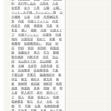
約
先行申し込み
入田浜
入谷
全世界
全力
八景
公園
公園、
ペット、お子様、マンション、猫
公
示価格
公道
六浦
共用施設充
実
内装
内装リフォーム
内見
内見可
内覧
再開発
写真
冬
冬至
凄い
函館
分譲
分譲タイ
プ
分譲マンション
分譲地
分譲
地内
分譲賃貸
初めて
初夏
初
期費用
初期費用安い
初詣
別
荘
利回
前回
前田町
前面道
路
加藤祐子
努力
労力
動物
勤労感謝
勾配天井
北区
北山
田
北山田６丁目
北山田駅
北
東
北極
北赤羽
北部市場
区
分
区画整理
区画整理地
千葉
千葉弘樹
卒業式
協議地区内
南
伊豆
南北
南向き
南大井
南
庭
南林間
南武線
南町田
南西
道路
南道路
単身
危険
即
即
入居
即入居可
原付
原付バイ
ク
収入
収益
収益ビル
収納
収納豊富
取引
古さ
古札
古
都
可
可能
台風
各種税制優
遇
吉佐美
同棲
名所
向ヶ丘遊