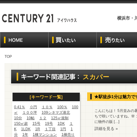
横浜市・
TOP
スカパー
★駅徒歩1分は魅力で
[キーワード一覧]
0.41％
０円
１０％
100％
100
こんにちは！ 5月並みの
㎡
１００坪
109シネマズ港北
ちで咲いていますね。🌸
10分
10帖
１２
125㎡規制
に物件の販 […]
150㎡超
15号
19号
1DK
１
詳細を見る »
K
1LDK
1R
１丁目
1円
1
分
1年
1棟マンション
1棟売り