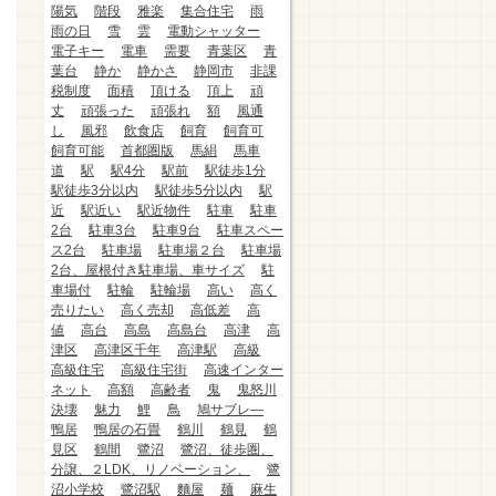
陽気
階段
雅楽
集合住宅
雨
雨の日
雪
雲
電動シャッター
電子キー
電車
需要
青葉区
青
葉台
静か
静かさ
静岡市
非課
税制度
面積
頂ける
頂上
頑
丈
頑張った
頑張れ
額
風通
し
風邪
飲食店
飼育
飼育可
飼育可能
首都圏版
馬絹
馬車
道
駅
駅4分
駅前
駅徒歩1分
駅徒歩3分以内
駅徒歩5分以内
駅
近
駅近い
駅近物件
駐車
駐車
2台
駐車3台
駐車9台
駐車スペー
ス2台
駐車場
駐車場２台
駐車場
2台、屋根付き駐車場、車サイズ
駐
車場付
駐輪
駐輪場
高い
高く
売りたい
高く売却
高低差
高
値
高台
高島
高島台
高津
高
津区
高津区千年
高津駅
高級
高級住宅
高級住宅街
高速インター
ネット
高額
高齢者
鬼
鬼怒川
決壊
魅力
鯉
鳥
鳩サブレ―
鴨居
鴨居の石畳
鶴川
鶴見
鶴
見区
鶴間
鷺沼
鷺沼、徒歩圏、
分譲、２LDK、リノベーション、
鷺
沼小学校
鷺沼駅
麵屋
麺
麻生