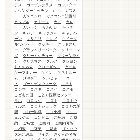
アス
ガーデンテラス
カウンター
カウンターキッチン
かけ
ガス３
口
ガスコンロ
ガスコンロ設置可
カップル
カトージ
カメ
カレ
ー
ガレージ
かわいい
キッチ
ン
キムチ
キャラメル
キャンペ
ーン
ギリギリ
キレイ
クイック
ルワイパー
クッキー
グッドスリ
ー
グランベリーパーク
クリーニン
グ
クリームシチュー
グリーンライ
ン
クリスマス
グルメ
クレヨン
しんちゃん
クローゼット
ケーキ
ケーブルカー
ケイン
ゲストルー
ム
けやき平
ケルヒャー
コー
ド
ゴールデンウィーク
コサギ
コジマ
コスギ
コスパ
コスモ
こどもの国
こども医療センター
コ
ラボ
コロッケ
コロナ
コロナウ
ィルス
コロナショック
コロナの影
響
コロナ影響
コロナ禍
コンシ
ェルジュ
コンビニ
ご契約
ご成
約
ご時世
ご案内
ご案内可能
ご相談
ご褒美
ご馳走
ザ・ハウ
ス港北綱島
サイズ
さくらの名所