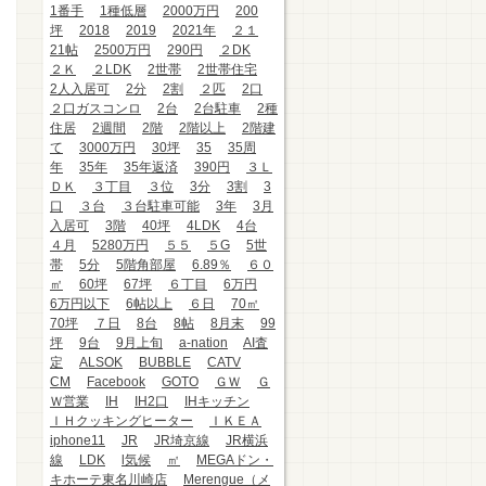
1番手
1種低層
2000万円
200
坪
2018
2019
2021年
２１
21帖
2500万円
290円
２DK
２Ｋ
２LDK
2世帯
2世帯住宅
2人入居可
2分
2割
２匹
2口
２口ガスコンロ
2台
2台駐車
2種
住居
2週間
2階
2階以上
2階建
て
3000万円
30坪
35
35周
年
35年
35年返済
390円
３Ｌ
ＤＫ
３丁目
３位
3分
3割
3
口
３台
３台駐車可能
3年
3月
入居可
3階
40坪
4LDK
4台
４月
5280万円
５５
５G
5世
帯
5分
5階角部屋
6.89％
６０
㎡
60坪
67坪
６丁目
6万円
6万円以下
6帖以上
６日
70㎡
70坪
７日
8台
8帖
8月末
99
坪
9台
9月上旬
a-nation
AI査
定
ALSOK
BUBBLE
CATV
CM
Facebook
GOTO
ＧＷ
Ｇ
Ｗ営業
IH
IH2口
IHキッチン
ＩＨクッキングヒーター
ＩＫＥＡ
iphone11
JR
JR埼京線
JR横浜
線
LDK
l気候
㎡
MEGAドン・
キホーテ東名川崎店
Merengue（メ