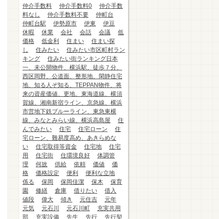
仲介手数料
仲介手数料0
仲介手数
料なし
仲介手数料不要
仲町台
仲町台駅
伊勢原市
伊東
伊豆
休暇
休業
会社
会話
会議
低
価格
低金利
住まい
住まい探
し
住みたい
住みたい市区町村ラン
キング
住みたい街ランキング日本
一、未公開物件、横浜駅、徒歩７分、
西区岡野、公道面、整形地、閑静住宅
地、知る人ぞ知る、TEPPAN物件、将
来の資産価値、更地、東海道線、横須
賀線、湘南新宿ライン、京急線、横浜
市営地下鉄ブルーライン、東急東横
線、みなとみらい線、横浜高島屋
住
んでみたい
住宅
住宅ローン
住
宅ローン、難易度高め、あきらめな
い
住宅取得等資金
住宅地
住宅
用
住宅街
住環境良好
体調管
理
何故
供給
依頼
価値
価
格
価格設定
便利
便利な立地
係る
保岡
保岡佳潔
保木
保育
園
修繕
倉庫
借りたい
借入
値段
偉大
傾き
元住吉
元年
元気
元石川
元石川町
充実共用
部
充実設備
先生
先行
先行契