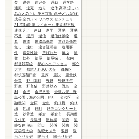
焚
退去
送迎会
通勤
通学路
通風
速完
造り
連休.高津.涼しい.
みなとみらい.第三京浜.娘.子ども.家族.
成長.全力.アイワハウス.センチュリー
21.不動産.家.マイホーム.田園都市線.
連休明け
連日
進学
運動
運動
不足
運用
過信
過信は禁物
道
具
道路
道路高低差
道路高低差
無し
遠出
適合証明書
適用要
件
遮音性能
選ばれた
選ぶ
避
難
郊外
部屋
部屋探し
都内
都営浅草線
都心へのアクセス
都立
大学
都筑ふれあいの丘
都筑区
都筑区荏田南
重厚
重説
重量鉄
骨造
野川本町
野球
野球少年
野生
野良猫
野菜炒め
野鳥
金
利
金沢
金沢八景
金沢八景，野
島公園，海の公園，釣り
金沢区
金
融機関
金額
金魚
釣り堀
釣り
場
釣堀
鉄町
鉄筋コンクリート
造
鉄骨造
鎌倉
鎌倉市
長期優
良住宅
長津田
開放感
閑静
閑
静な住宅街
間口
関係
関東
関
東学院大学
防犯カメラ
限界
陽
当たり良好
陽当り
陽当り良好