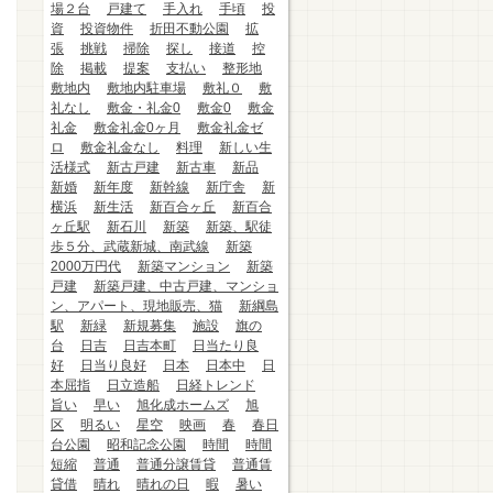
場２台
戸建て
手入れ
手頃
投
資
投資物件
折田不動公園
拡
張
挑戦
掃除
探し
接道
控
除
掲載
提案
支払い
整形地
敷地内
敷地内駐車場
敷礼０
敷
礼なし
敷金・礼金0
敷金0
敷金
礼金
敷金礼金0ヶ月
敷金礼金ゼ
ロ
敷金礼金なし
料理
新しい生
活様式
新古戸建
新古車
新品
新婚
新年度
新幹線
新庁舎
新
横浜
新生活
新百合ヶ丘
新百合
ヶ丘駅
新石川
新築
新築、駅徒
歩５分、武蔵新城、南武線
新築
2000万円代
新築マンション
新築
戸建
新築戸建、中古戸建、マンショ
ン、アパート、現地販売、猫
新綱島
駅
新緑
新規募集
施設
旗の
台
日吉
日吉本町
日当たり良
好
日当り良好
日本
日本中
日
本屈指
日立造船
日経トレンド
旨い
早い
旭化成ホームズ
旭
区
明るい
星空
映画
春
春日
台公園
昭和記念公園
時間
時間
短縮
普通
普通分譲賃貸
普通賃
貸借
晴れ
晴れの日
暇
暑い