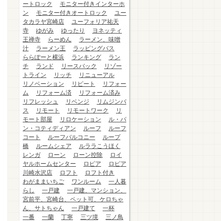
ートロック
モニター付きインターホ
ン
モニター付きオートロック
ユー
タカラヤ宮崎店
ユーフォリア祐天
寺
ゆがみ
ゆったり
ヨネッティ
王禅寺
らーめん
ラーメン、味噌
汁
ラーメン王
ラッピングバス
ららぽーと横浜
ランキング
ラン
チ
ランド
リースバック
リゾー
トライン
リッチ
リニューアル
リノベーション
リピート
リフォー
ム
リフォーム済
リフォーム済み
リフレッシュ
リベンジ
リムジンバ
ス
リモート
リモートワーク
リ
モート部屋
リロケーション
ル・パ
ン・コティディアン
ルーフ
ルーフ
コート
ルーフバルコニー
ループ
橋
ルームシェア
ルララこうほく
レンガ
ローン
ローン控除
ロイ
ヤルホームセンター
ロピア
ロピア
川崎水沢店
ロフト
ロフト付き
わがままいちご
ワンルーム
一人暮
らし
一戸建
一戸建、マンション、
宮前平、宮崎台、ペット可、ケロちゃ
ん、サトちゃん
一戸建て
一杯
一番
一蘭
丁寧
三ツ境
三ノ鳥