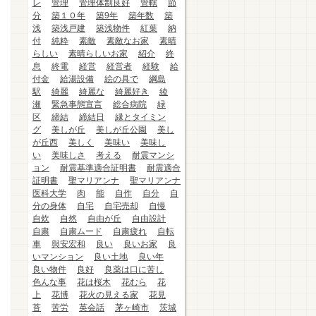
レ
管理
管理体制良好
管轄
節
分
築１０年
築9年
築年数
築
浅
築浅戸建
築浅物件
紅葉
納
付
純粋
素敵
素敵なお家
素晴
らしい
素晴らしいお家
紹介
終
息
終電
経営
経営者
経験
給
付金
給湯設備
絵の具で
綱島
駅
綺麗
綺麗な
綺麗好き
綾
瀬
緊急事態宣言
総合病院
緑
区
締結
締結日
縁とタイミン
グ
美しが丘
美しが丘公園
美し
が丘西
美しく
美味い
美味し
い
美味しさ
考える
耐震マンシ
ョン
耐震基準適合証明書
耐震適合
証明書
聖マリアンナ
聖マリアンナ
医科大学
肉
能
自作
自分
自
分の身体
自宅
自宅売却
自慢
自炊
自然
自由が丘
自由設計
自粛
自粛ムード
自粛疲れ
自転
車
與安宏和
良い
良いお家
良
いマンション
良い土地
良い年
良い物件
良好
良薬は口に苦し
色んな事
花は桜木
花むら
花
上
花博
花火の見える家
花見
苔
苦労
英会話
茅ヶ崎市
茨城