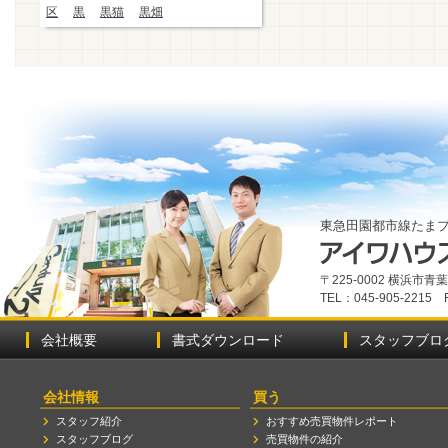
区
黒
黒猫
黒畑
東急田園都市線たま
〒225-0002 横浜市
TEL：045-905-2215 
会社概要
書式ダウンロード
スタッフブロ
会社情報
買う
スタッフ紹介
おすすめ売買物件レポート
スタッフブログ
売買物件の紹介