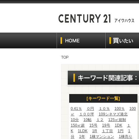
TOP
[キーワード一覧]
0.41％
０円
１０％
100％
100
㎡
１００坪
109シネマズ港北
10分
10帖
１２
125㎡規制
150㎡超
15号
19号
1DK
１
K
1LDK
1R
１丁目
1円
1
分
1年
1棟マンション
1棟売り