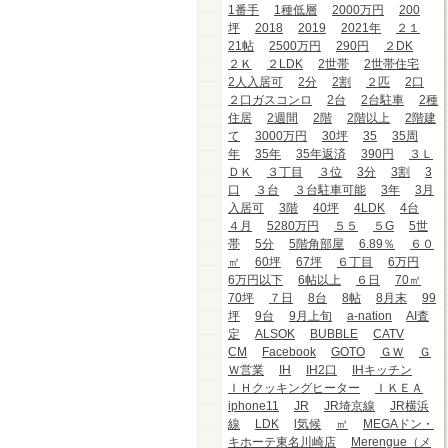
1番手
1種低層
2000万円
200
坪
2018
2019
2021年
２１
21帖
2500万円
290円
２DK
２Ｋ
２LDK
2世帯
2世帯住宅
2人入居可
2分
2割
２匹
2口
２口ガスコンロ
2台
2台駐車
2種
住居
2週間
2階
2階以上
2階建
て
3000万円
30坪
35
35周
年
35年
35年返済
390円
３Ｌ
ＤＫ
３丁目
３位
3分
3割
3
口
３台
３台駐車可能
3年
3月
入居可
3階
40坪
4LDK
4台
４月
5280万円
５５
５G
5世
帯
5分
5階角部屋
6.89％
６０
㎡
60坪
67坪
６丁目
6万円
6万円以下
6帖以上
６日
70㎡
70坪
７日
8台
8帖
8月末
99
坪
9台
9月上旬
a-nation
AI査
定
ALSOK
BUBBLE
CATV
CM
Facebook
GOTO
ＧＷ
Ｇ
Ｗ営業
IH
IH2口
IHキッチン
ＩＨクッキングヒーター
ＩＫＥＡ
iphone11
JR
JR埼京線
JR横浜
線
LDK
l気候
㎡
MEGAドン・
キホーテ東名川崎店
Merengue（メ