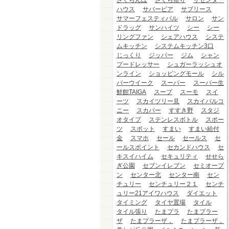
さくらんぼ
さくら祭り
ザセンター
ハウス
サバービア
サブリース
サマーフェスティバル
サロン
サン
ドラッグ
サンハイツ
シー
シー
リングファン
シェアハウス
システ
ムキッチン
システムキッチン3口
じっくり
ジッパー
ジム
シャン
プードレッサー
シュガーラッシュオ
ンライン
ショッピングモール
シル
バーウイーク
スーパー
スーパー生
鮮館TAIGA
スープ
スーモ
スイ
ーツ
スカイツリー見
スカイバルコ
ニー
スカパー
すすき野
スタジ
オタイプ
ステンレスボトル
スポー
ツ
スポット
すまい
すまい給付
金
スマホ
セール
セールス
セ
ールスポイント
セカンドハウス
セ
キスイハイム
セキュリティ
せせら
ぎ公園
セブンイレブン
セミオープ
ン
センター北
センター南
セン
チュリー
センチュリー２１
センチ
ュリー21アイワハウス
ダイエット
タイミング
タイヤ置場
タイル
タイル張り
たまプラ
たまプラー
ザ
たまプラーザ，
たまプラーザ，