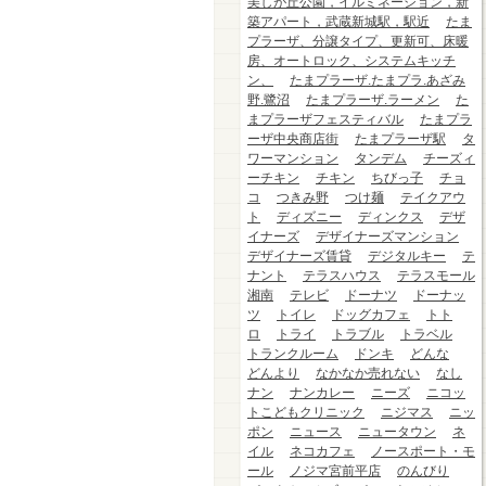
美しが丘公園，イルミネーション，新
築アパート，武蔵新城駅，駅近
たま
プラーザ、分譲タイプ、更新可、床暖
房、オートロック、システムキッチ
ン、
たまプラーザ.たまプラ.あざみ
野.鷺沼
たまプラーザ.ラーメン
た
まプラーザフェスティバル
たまプラ
ーザ中央商店街
たまプラーザ駅
タ
ワーマンション
タンデム
チーズィ
ーチキン
チキン
ちびっ子
チョ
コ
つきみ野
つけ麺
テイクアウ
ト
ディズニー
ディンクス
デザ
イナーズ
デザイナーズマンション
デザイナーズ賃貸
デジタルキー
テ
ナント
テラスハウス
テラスモール
湘南
テレビ
ドーナツ
ドーナッ
ツ
トイレ
ドッグカフェ
トト
ロ
トライ
トラブル
トラベル
トランクルーム
ドンキ
どんな
どんより
なかなか売れない
なし
ナン
ナンカレー
ニーズ
ニコッ
トこどもクリニック
ニジマス
ニッ
ポン
ニュース
ニュータウン
ネ
イル
ネコカフェ
ノースポート・モ
ール
ノジマ宮前平店
のんびり