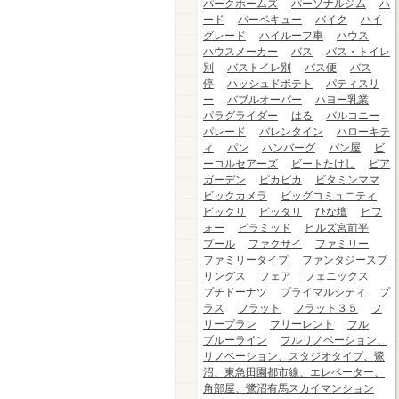
パークホームズ
パーソナルジム
ハ
ード
バーベキュー
バイク
ハイ
グレード
ハイルーフ車
ハウス
ハウスメーカー
バス
バス・トイレ
別
バストイレ別
バス便
バス
停
ハッシュドポテト
パティスリ
ー
バブルオーバー
ハヨー乳業
パラグライダー
はる
バルコニー
パレード
バレンタイン
ハローキテ
ィ
パン
ハンバーグ
パン屋
ビ
ーコルセアーズ
ビートたけし
ビア
ガーデン
ピカピカ
ビタミンママ
ビックカメラ
ビッグコミュニティ
ビックリ
ピッタリ
ひな壇
ビフ
ォー
ピラミッド
ヒルズ宮前平
プール
ファクサイ
ファミリー
ファミリータイプ
ファンタジースプ
リングス
フェア
フェニックス
プチドーナツ
プライマルシティ
プ
ラス
フラット
フラット３５
フ
リープラン
フリーレント
フル
ブルーライン
フルリノベーション、
リノベーション、スタジオタイプ、鷺
沼、東急田園都市線、エレベーター、
角部屋、鷺沼有馬スカイマンション