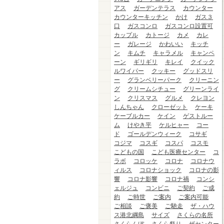
アス
ガーデンテラス
カウンター
カウンターキッチン
かけ
ガス３
口
ガスコンロ
ガスコンロ設置可
カップル
カトージ
カメ
カレ
ー
ガレージ
かわいい
キッチ
ン
キムチ
キャラメル
キャンペ
ーン
ギリギリ
キレイ
クイック
ルワイパー
クッキー
グッドスリ
ー
グランベリーパーク
クリーニン
グ
クリームシチュー
グリーンライ
ン
クリスマス
グルメ
クレヨン
しんちゃん
クローゼット
ケーキ
ケーブルカー
ケイン
ゲストルー
ム
けやき平
ケルヒャー
コー
ド
ゴールデンウィーク
コサギ
コジマ
コスギ
コスパ
コスモ
こどもの国
こども医療センター
コ
ラボ
コロッケ
コロナ
コロナウ
ィルス
コロナショック
コロナの影
響
コロナ影響
コロナ禍
コンシ
ェルジュ
コンビニ
ご契約
ご成
約
ご時世
ご案内
ご案内可能
ご相談
ご褒美
ご馳走
ザ・ハウ
ス港北綱島
サイズ
さくらの名所