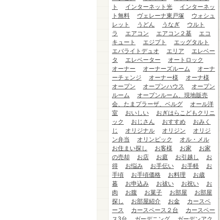
ト
インターネット光
インターネッ
ト無料
ヴェレーナ東戸塚
ウォシュ
レット
うどん
うなぎ
ウルト
ラ
エアコン
エアコン２基
エコ
キュート
エジプト
エッグタルト
エバライトデュオ
エリア
エレベー
タ
エレベーター
オートロック
オーナー
オーナーズルーム
オーナ
ーチェンジ
オーナー様
オーナ様
オープン
オープンハウス
オープン
ルーム
オープンルーム、現地販売
会、たまプラーザ、ベルグ
オール洋
室
おいしい
おぎはらこどもクリニ
ック
おじさん
おすすめ
おみく
じ
オリジナル
オリジン
オリジ
ン弁当
オリンピック
オル・メル
お住まい探し
お客様
お家
お家
の売却
お店
お庭
お引越し
お
得
お悩み
お手伝い
お手軽
お
手頃
お手頃価格
お料理
お歳
暮
お申込み
お祓い
お祝い
お
肉
お腹
お菓子
お部屋
お部屋
探し
お部屋紹介
お金
カースペ
ース
カースペース２台
カースペー
ス3台
ガーデニング
ガーデンアク