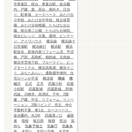
市青葉区、桜台、青葉台駅、徒歩圏
内、戸建、庭、高台、南向き、日当
り、駐車場、カースペース、みたけ台
小学校、みたけ台中学校、桜台保育
園、みたけ台幼稚園、たちばな台公
園、桜台第二公園、たちばな台病院、
桜台ビレッジ、古風、風情、ビンテー
ジ、アイワハウス
横浜線
横浜線十
日市場駅
横浜銀行
横浜駅
横浜
駅徒歩、新規内装リフォーム済、平沼
橋、戸部、高島町、相鉄線、京急線、
横浜市営地下鉄、ブルーライン、ビッ
グターミナル、横浜高島屋、横浜そご
う、みなとみらい、通勤通学便利、住
宅ローンが不安
横須賀
機械
機
械式
正式
正月
武蔵小杉
武蔵
小杉駅
武蔵新城
武蔵新城、JR南
武線、川崎市、高津区、千年、2階
建、戸建、中古、リフォーム、リノベ
ーション、2階リビング、売主、仲介
手数料不要、車1台、カースペース、
徒歩圏内、4LDK
武蔵溝ノ口
歯医
者
母校
毎日雨
毎朝
民泊
気
持ち
気象予報士
気象庁
気象条
件
水回り
水回り交換
水戸市