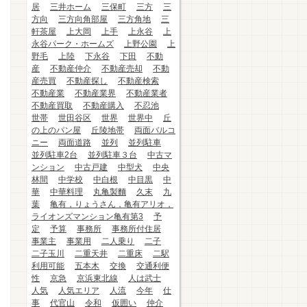
居
三井ホーム
三保町
三方
三
方向
三方向角部屋
三方角地
三
軒茶屋
上大岡
上手
上永谷
上
永谷パーク・ホームズ
上野公園
上
野毛
上陸
下永谷
下田
不動
産
不動産仲介
不動産売却
不動
産売買
不動産探し
不動産検索
不動産業
不動産業界
不動産業者
不動産買取
不動産購入
不忍池
世帯
世田谷区
世界
世界中
丘
の上のパン屋
丘陵地帯
両面バルコ
ニー
両面道路
並列
並列駐車
並列駐車2台
並列駐車３台
中古マ
ンション
中古戸建
中型犬
中央
林間
中学校
中白根
中目黒
中
華
中華料理
丸亀製麵
久末
九
葉
亀有，りょうさん，亀有アリオ，
ライオンズマンション亀有第3
予
定
予算
事務所
事務所付住居
事業主
事業用
二人乗り
二子
二子玉川
二重天井
二重床
二駅
利用可能
五本木
交換
交通利便
性
京急
京浜東北線
人は武士
人気
人気エリア
人流
今年
仕
事
代官山
令和
仮囲い
仲介