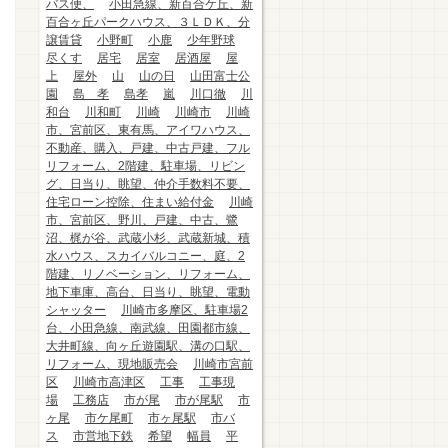
バス便、
小田急線、新百合ケ丘、新
百合ヶ丘パークハウス、３ＬＤＫ、分
譲賃貸
小野町
小鹿
少年野球
尽くす
居宅
居室
居酒屋
屋
上
屋外
山
山の日
山田富士公
園
島 孝
島孝
嵐
川口徹
川
和台
川和町
川崎
川崎市
川崎
市、宮前区、東有馬、アイワハウス、
不動産、購入、戸建、中古戸建、フル
リフォーム、2階建、駐車場、リビン
グ、日当り、眺望、仲介手数料不要、
住宅ローン控除、住まい給付金
川崎
市、宮前区、野川、戸建、中古、鷺
沼、梶が谷、武蔵小杉、武蔵新城、積
水ハウス、スカイバルコニー、庭、2
階建、リノベーション、リフォーム、
地下車庫、高台、日当り、眺望、電動
シャッター
川崎市多摩区、駐車場2
台、小田急線、南武線、田園都市線、
大井町線、向ヶ丘遊園駅、溝の口駅、
リフォーム、現地販売会
川崎市宮前
区
川崎市高津区
工事
工事現
場
工務店
市が尾
市が尾駅
市
ヶ尾
市ケ尾町
市ヶ尾駅
市バ
ス
市営地下鉄
希望
幅員
平