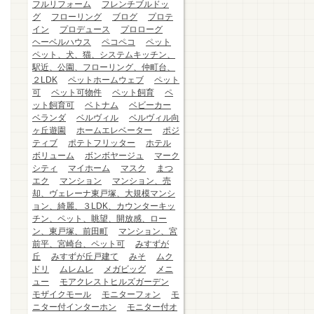
フルリフォーム
フレンチブルドッ
グ
フローリング
ブログ
プロテ
イン
プロデュース
プロローグ
ヘーベルハウス
ペコペコ
ペット
ペット、犬、猫、システムキッチン、
駅近、公園、フローリング、仲町台、
２LDK
ペットホームウェブ
ペット
可
ペット可物件
ペット飼育
ペ
ット飼育可
ベトナム
ベビーカー
ベランダ
ベルヴィル
ベルヴィル向
ヶ丘遊園
ホームエレベーター
ポジ
ティブ
ポテトフリッター
ホテル
ボリューム
ボンボヤージュ
マーク
シティ
マイホーム
マスク
まつ
エク
マンション
マンション、売
却、ヴェレーナ東戸塚、大規模マンシ
ョン、綺麗、３LDK、カウンターキッ
チン、ペット、眺望、開放感、ロー
ン、東戸塚、前田町
マンション、宮
前平、宮崎台、ペット可
みすずが
丘
みすずが丘戸建て
みそ
ムク
ドリ
ムレムレ
メガビッグ
メニ
ュー
モアクレストヒルズガーデン
モザイクモール
モニターフォン
モ
ニター付インターホン
モニター付オ