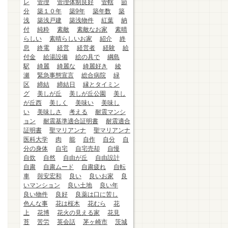
レ
管理
管理体制良好
管轄
節
分
築１０年
築9年
築年数
築
浅
築浅戸建
築浅物件
紅葉
納
付
純粋
素敵
素敵なお家
素晴
らしい
素晴らしいお家
紹介
終
息
終電
経営
経営者
経験
給
付金
給湯設備
絵の具で
綱島
駅
綺麗
綺麗な
綺麗好き
綾
瀬
緊急事態宣言
総合病院
緑
区
締結
締結日
縁とタイミン
グ
美しが丘
美しが丘公園
美し
が丘西
美しく
美味い
美味し
い
美味しさ
考える
耐震マンシ
ョン
耐震基準適合証明書
耐震適合
証明書
聖マリアンナ
聖マリアンナ
医科大学
肉
能
自作
自分
自
分の身体
自宅
自宅売却
自慢
自炊
自然
自由が丘
自由設計
自粛
自粛ムード
自粛疲れ
自転
車
與安宏和
良い
良いお家
良
いマンション
良い土地
良い年
良い物件
良好
良薬は口に苦し
色んな事
花は桜木
花むら
花
上
花博
花火の見える家
花見
苔
苦労
英会話
茅ヶ崎市
茨城