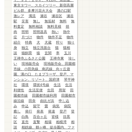
ィ、９１．２６㎡、４LDK、角部屋、
東京タワー、スカイツリー、新宿高層
ビル群、多摩川花火大会
溝の口駅
激レア
濁流
瀬谷
瀬谷区
瀬谷
駅
災害
無し
無垢材
無料
無
料査定
無料相談
無料見積
焼
肉
照明
照明器具
熱い
熱中
症
片づけ
物件
物件不足
物件
紹介
特典
犬
犬蔵
狩り
独り
身
独立
独立洗面台
猫
猫相
談
猫飼育
猿
玄関
率
玉川
王禅寺ふるさと公園
王禅寺東
珍し
い
現地販売会
現地販売会、田園都
市線、小田急線、南武線、向ヶ丘遊
園、溝の口、たまプラーザ、登戸、マ
ンション、リゾート、国府津
琴平神
社
環境
環状4号線
生活
生活
利便性
生活至便
生田
用賀
田
園都市線
田園都市線利用
田園都市
線沿線
田奈
由比ガ浜
申し込
み
申込
留守
畳
病気
病院
癒し
発行
発表
発達
登戸
登
記
白鳥
百合ヶ丘
皆様
目黒
区
直売
直撃
相場
相模湾
相
談
相鉄線、鶴ヶ峰、徒歩圏内、ファ