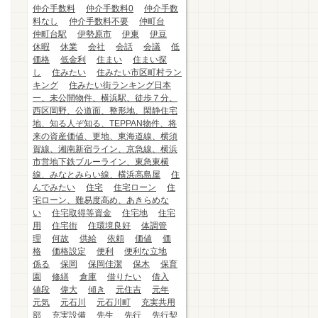
仲介手数料
仲介手数料0
仲介手数
料なし
仲介手数料不要
仲町台
仲町台駅
伊勢原市
伊東
伊豆
休暇
休業
会社
会話
会議
低
価格
低金利
住まい
住まい探
し
住みたい
住みたい市区町村ラン
キング
住みたい街ランキング日本
一、未公開物件、横浜駅、徒歩７分、
西区岡野、公道面、整形地、閑静住宅
地、知る人ぞ知る、TEPPAN物件、将
来の資産価値、更地、東海道線、横須
賀線、湘南新宿ライン、京急線、横浜
市営地下鉄ブルーライン、東急東横
線、みなとみらい線、横浜高島屋
住
んでみたい
住宅
住宅ローン
住
宅ローン、難易度高め、あきらめな
い
住宅取得等資金
住宅地
住宅
用
住宅街
住環境良好
体調管
理
何故
供給
依頼
価値
価
格
価格設定
便利
便利な立地
係る
保岡
保岡佳潔
保木
保育
園
修繕
倉庫
借りたい
借入
値段
偉大
傾き
元住吉
元年
元気
元石川
元石川町
充実共用
部
充実設備
先生
先行
先行契