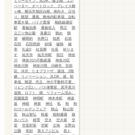
ミリータイプ、3LDK、最上階、エレ
ベーター、オートロック、グレイス鶴
ヶ峰、横浜市旭区白根、南向き、日当
り、眺望、通風、敷地内駐車場、自転
車置き場、バイク置場
相鉄線瀬谷
駅
看板効果
看板収入
県立
県
立三ツ池公園
真夏日
眺め
眺
望
瞬間的
矢野口
知恵
石垣
石田
石田悠樹
砂場
破格
確
率
礼金0
社員寮
社長
祈りま
す
祐天寺
祐天寺駅
祝日
神奈
川
神奈川の不動産屋
神奈川区
神奈川県
神奈川県、川崎市、宮前
区、水沢、たまプラーザ、築浅、2階
建、リノベーション、3LDK、庭、駐
車場、眺望、売主、仲介手数料不要、
リビング広い、バス便豊富、尻手黒川
道路、ロフト、畑、リフォーム済み、
田園風景
神明町
神木本町
神楽
坂
神様
神泉
神社
私
秋
秋
のゴールデンフェア
秋山
秋山智
宏
秋山智弘
秋葉
税制優遇
積
水ハウス
積雪
空き
空き家
空
室
空室対策
空家
立地
立野台
公園
笑顔
第５フジビル
筋ト