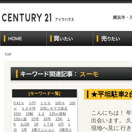
横浜市・
TOP
スーモ
★平坦駐車2
[キーワード一覧]
0.41％
０円
１０％
100％
100
㎡
１００坪
109シネマズ港北
こんにちは！ 
10分
10帖
１２
125㎡規制
150㎡超
15号
19号
1DK
１
出会います。 
K
1LDK
1R
１丁目
1円
1
現地へ見に 行
分
1年
1棟マンション
1棟売り