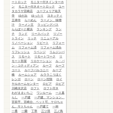
ートロック
モニター付きインターホ
ン
モニター付きオートロック
ユー
タカラヤ宮崎店
ユーフォリア祐天
寺
ゆがみ
ゆったり
ヨネッティ
王禅寺
らーめん
ラーメン、味噌
汁
ラーメン王
ラッピングバス
ららぽーと横浜
ランキング
ラン
チ
ランド
リースバック
リゾー
トライン
リッチ
リニューアル
リノベーション
リピート
リフォー
ム
リフォーム済
リフォーム済み
リフレッシュ
リベンジ
リムジンバ
ス
リモート
リモートワーク
リ
モート部屋
リロケーション
ル・パ
ン・コティディアン
ルーフ
ルーフ
コート
ルーフバルコニー
ループ
橋
ルームシェア
ルララこうほく
レンガ
ローン
ローン控除
ロイ
ヤルホームセンター
ロピア
ロピア
川崎水沢店
ロフト
ロフト付き
わがままいちご
ワンルーム
一人暮
らし
一戸建
一戸建、マンション、
宮前平、宮崎台、ペット可、ケロちゃ
ん、サトちゃん
一戸建て
一杯
一番
一蘭
丁寧
三ツ境
三ノ鳥