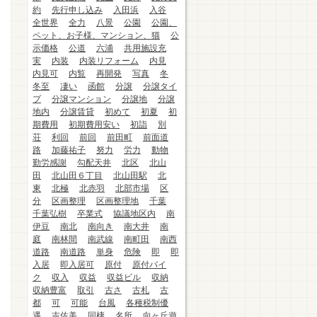
約
先行申し込み
入田浜
入谷
全世界
全力
八景
公園
公園、
ペット、お子様、マンション、猫
公
示価格
公道
六浦
共用施設充
実
内装
内装リフォーム
内見
内見可
内覧
再開発
写真
冬
冬至
凄い
函館
分譲
分譲タイ
プ
分譲マンション
分譲地
分譲
地内
分譲賃貸
初めて
初夏
初
期費用
初期費用安い
初詣
別
荘
利回
前回
前田町
前面道
路
加藤祐子
努力
労力
動物
勤労感謝
勾配天井
北区
北山
田
北山田６丁目
北山田駅
北
東
北極
北赤羽
北部市場
区
分
区画整理
区画整理地
千葉
千葉弘樹
卒業式
協議地区内
南
伊豆
南北
南向き
南大井
南
庭
南林間
南武線
南町田
南西
道路
南道路
単身
危険
即
即
入居
即入居可
原付
原付バイ
ク
収入
収益
収益ビル
収納
収納豊富
取引
古さ
古札
古
都
可
可能
台風
各種税制優
遇
吉佐美
同棲
名所
向ヶ丘遊