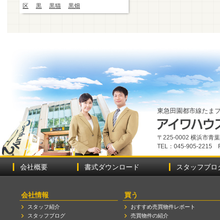
区
黒
黒猫
黒畑
東急田園都市線たま
〒225-0002 横浜市
TEL：045-905-2215 
会社概要
書式ダウンロード
スタッフブロ
会社情報
買う
スタッフ紹介
おすすめ売買物件レポート
スタッフブログ
売買物件の紹介