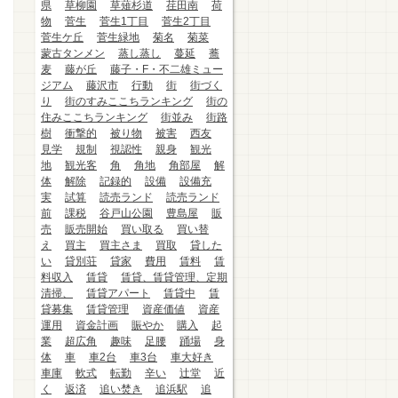
県
草柳園
草薙杉道
荏田南
荷
物
菅生
菅生1丁目
菅生2丁目
菅生ケ丘
菅生緑地
菊名
菊菜
蒙古タンメン
蒸し蒸し
蔓延
蕎
麦
藤が丘
藤子・F・不二雄ミュー
ジアム
藤沢市
行動
街
街づく
り
街のすみここちランキング
街の
住みここちランキング
街並み
街路
樹
衝撃的
被り物
被害
西友
見学
規制
視認性
親身
観光
地
観光客
角
角地
角部屋
解
体
解除
記録的
設備
設備充
実
試算
読売ランド
読売ランド
前
課税
谷戸山公園
豊島屋
販
売
販売開始
買い取る
買い替
え
買主
買主さま
買取
貸した
い
貸別荘
貸家
費用
賃料
賃
料収入
賃貸
賃貸、賃貸管理、定期
清掃、
賃貸アパート
賃貸中
賃
貸募集
賃貸管理
資産価値
資産
運用
資金計画
賑やか
購入
起
業
超広角
趣味
足腰
踊場
身
体
車
車2台
車3台
車大好き
車庫
軟式
転勤
辛い
辻堂
近
く
返済
追い焚き
追浜駅
追