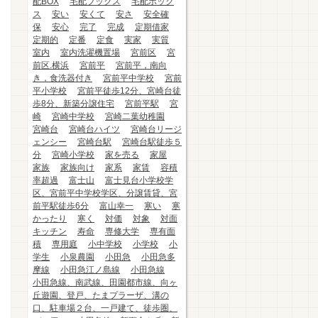
配BOX
宅配ブックス
宅配ボック
ス
安い
安くて
安さ
安全確
保
安心
完了
完成
定期借家
定期的
定番
定食
実家
実質
室内
室内洗濯機置場
宮前区
宮
前区.横浜
宮前平
宮前平，南向
き，食洗器付き
宮前平中学校
宮前
平小学校
宮前平徒歩12分、宮崎台徒
歩8分、新築分譲住宅
宮前平駅
宮
崎
宮崎中学校
宮崎二葉幼稚園
宮崎台
宮崎台ハイツ
宮崎台リージ
ェンシー
宮崎台駅
宮崎台駅徒歩５
分
宮崎小学校
家を売る
家屋
家族
家族向け
家系
家賃
容積
率超過
富士山
富士見台小学校学
区、宮前平中学校学区、分譲賃貸、宮
前平駅徒歩6分
富山幸一
寒い
寒
かったり
寒く
対価
対象
対面
キッチン
寿命
専修大学
専有面
積
専用庭
小中学校
小学校
小
学生
小泉農園
小田急
小田急多
摩線
小田急江ノ島線
小田急線
小田急線、南武線、田園都市線、向ヶ
丘遊園、登戸、たまプラーザ、溝の
口、駐車場２台、一戸建て、徒歩圏、