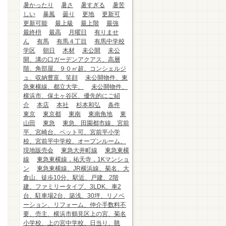
暑かったり
暑さ
暑すぎる
暑苦
しい
暴風
曇り
更地
更新可
更新可能
最上級
最上階
最強
最終枡
最高
月曜日
有りませ
ん
有馬
有馬４丁目
有馬中学校
学区
朝日
木材
未公開
未公
開、溝の口ガーデンアクアス、高層
階、角部屋、９０㎡超、コンシェルジ
ュ、収納豊富、笑顔
未公開物件、東
急東横線、都立大学、
未公開物件、
横浜市、保土ヶ谷区、優先的にご紹
介
本店
本社
杉本和弘
条件
東京
東京都
東南
東南角地
東
山田
東急
東急、田園都市線、宮前
平、宮崎台、ペット可、宮前平小学
校、宮前平中学校、オープンルーム、
現地販売会
東急大井町線
東急東横
線
東急東横線，祐天寺，1Kマンショ
ン
東急東横線、JR横浜線、菊名、大
倉山、徒歩10分、駅近、戸建、2階
建、ファミリータイプ、3LDK、車2
台、駐車場2台、築浅、30坪、リノベ
ーション、リフォーム、仲介手数料不
要、売主、横浜市鶴見区上の宮、菊名
小学校、上の宮中学校、日当り、眺