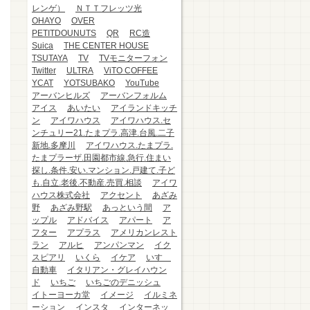
レンゲ）
ＮＴＴフレッツ光
OHAYO
OVER
PETITDOUNUTS
QR
RC造
Suica
THE CENTER HOUSE
TSUTAYA
TV
TVモニターフォン
Twitter
ULTRA
ViTO COFFEE
YCAT
YOTSUBAKO
YouTube
アーバンヒルズ
アーバンフォルム
アイス
あいたい
アイランドキッチ
ン
アイワハウス
アイワハウス.セ
ンチュリー21.たまプラ.高津.台風.二子
新地.多摩川
アイワハウス.たまプラ.
たまプラーザ.田園都市線.急行.住まい
探し.条件.安い.マンション.戸建て.子ど
も.自立.老後.不動産.売買.相談
アイワ
ハウス株式会社
アクセント
あざみ
野
あざみ野駅
あっという間
ア
ップル
アドバイス
アパート
ア
フター
アプラス
アメリカンレスト
ラン
アルヒ
アンパンマン
イク
スピアリ
いくら
イケア
いすゞ
自動車
イタリアン・グレイハウン
ド
いちご
いちごのデニッシュ
イトーヨーカ堂
イメージ
イルミネ
ーション
インスタ
インターネッ