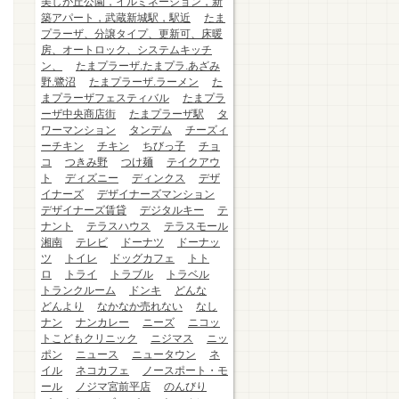
美しが丘公園，イルミネーション，新
築アパート，武蔵新城駅，駅近
たま
プラーザ、分譲タイプ、更新可、床暖
房、オートロック、システムキッチ
ン、
たまプラーザ.たまプラ.あざみ
野.鷺沼
たまプラーザ.ラーメン
た
まプラーザフェスティバル
たまプラ
ーザ中央商店街
たまプラーザ駅
タ
ワーマンション
タンデム
チーズィ
ーチキン
チキン
ちびっ子
チョ
コ
つきみ野
つけ麺
テイクアウ
ト
ディズニー
ディンクス
デザ
イナーズ
デザイナーズマンション
デザイナーズ賃貸
デジタルキー
テ
ナント
テラスハウス
テラスモール
湘南
テレビ
ドーナツ
ドーナッ
ツ
トイレ
ドッグカフェ
トト
ロ
トライ
トラブル
トラベル
トランクルーム
ドンキ
どんな
どんより
なかなか売れない
なし
ナン
ナンカレー
ニーズ
ニコッ
トこどもクリニック
ニジマス
ニッ
ポン
ニュース
ニュータウン
ネ
イル
ネコカフェ
ノースポート・モ
ール
ノジマ宮前平店
のんびり