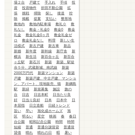
場２台
戸建て
手入れ
手頃
投
資
投資物件
折田不動公園
拡
張
挑戦
掃除
探し
接道
控
除
掲載
提案
支払い
整形地
敷地内
敷地内駐車場
敷礼０
敷
礼なし
敷金・礼金0
敷金0
敷金
礼金
敷金礼金0ヶ月
敷金礼金ゼ
ロ
敷金礼金なし
料理
新しい生
活様式
新古戸建
新古車
新品
新婚
新年度
新幹線
新庁舎
新
横浜
新生活
新百合ヶ丘
新百合
ヶ丘駅
新石川
新築
新築、駅徒
歩５分、武蔵新城、南武線
新築
2000万円代
新築マンション
新築
戸建
新築戸建、中古戸建、マンショ
ン、アパート、現地販売、猫
新綱島
駅
新緑
新規募集
施設
旗の
台
日吉
日吉本町
日当たり良
好
日当り良好
日本
日本中
日
本屈指
日立造船
日経トレンド
旨い
早い
旭化成ホームズ
旭
区
明るい
星空
映画
春
春日
台公園
昭和記念公園
時間
時間
短縮
普通
普通分譲賃貸
普通賃
貸借
晴れ
晴れの日
暇
暑い