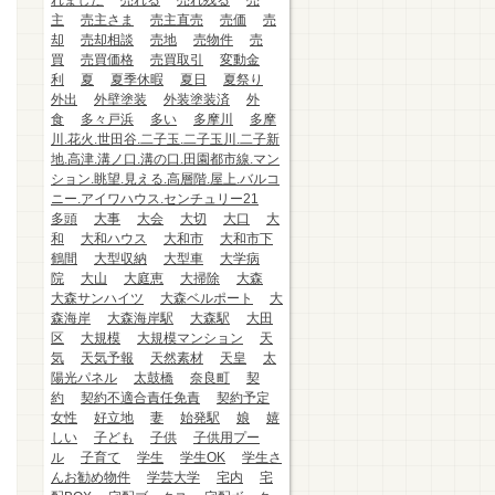
れました
売れる
売れ残る
売
主
売主さま
売主直売
売価
売
却
売却相談
売地
売物件
売
買
売買価格
売買取引
変動金
利
夏
夏季休暇
夏日
夏祭り
外出
外壁塗装
外装塗装済
外
食
多々戸浜
多い
多摩川
多摩
川.花火.世田谷.二子玉.二子玉川.二子新
地.高津.溝ノ口.溝の口.田園都市線.マン
ション.眺望.見える.高層階.屋上.バルコ
ニー.アイワハウス.センチュリー21
多頭
大事
大会
大切
大口
大
和
大和ハウス
大和市
大和市下
鶴間
大型収納
大型車
大学病
院
大山
大庭恵
大掃除
大森
大森サンハイツ
大森ベルポート
大
森海岸
大森海岸駅
大森駅
大田
区
大規模
大規模マンション
天
気
天気予報
天然素材
天皇
太
陽光パネル
太鼓橋
奈良町
契
約
契約不適合責任免責
契約予定
女性
好立地
妻
始発駅
娘
嬉
しい
子ども
子供
子供用プー
ル
子育て
学生
学生OK
学生さ
んお勧め物件
学芸大学
宅内
宅