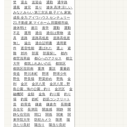
焚
退去
送迎会
通勤
通学路
通風
速完
造り
連休.高津.涼しい.
みなとみらい.第三京浜.娘.子ども.家族.
成長.全力.アイワハウス.センチュリー
21.不動産.家.マイホーム.田園都市線.
連休明け
連日
進学
運動
運動
不足
運用
過信
過信は禁物
道
具
道路
道路高低差
道路高低差
無し
遠出
適合証明書
適用要
件
遮音性能
選ばれた
選ぶ
避
難
郊外
部屋
部屋探し
都内
都営浅草線
都心へのアクセス
都立
大学
都筑ふれあいの丘
都筑区
都筑区荏田南
重厚
重説
重量鉄
骨造
野川本町
野球
野球少年
野生
野良猫
野菜炒め
野鳥
金
利
金沢
金沢八景
金沢八景，野
島公園，海の公園，釣り
金沢区
金
融機関
金額
金魚
釣り堀
釣り
場
釣堀
鉄町
鉄筋コンクリート
造
鉄骨造
鎌倉
鎌倉市
長期優
良住宅
長津田
開放感
閑静
閑
静な住宅街
間口
関係
関東
関
東学院大学
防犯カメラ
限界
陽
当たり良好
陽当り
陽当り良好