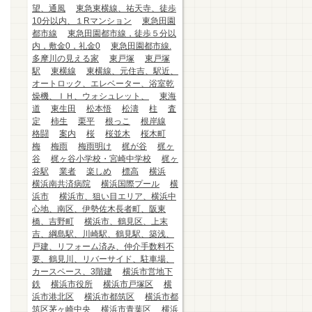
望、通風
東急東横線、祐天寺、徒歩
10分以内、１Rマンション
東急田園
都市線
東急田園都市線，徒歩５分以
内，敷金0，礼金0
東急田園都市線.
多摩川の見える家
東戸塚
東戸塚
駅
東横線
東横線、元住吉、駅近、
オートロック、エレベーター、浴室乾
燥機、ＩＨ、ウォシュレット、
東海
道
東生田
松本悟
松濤
柱
査
定
柿生
栗平
根っこ
根岸線
格闘
案内
桜
桜並木
桜木町
梅
梅雨
梅雨明け
梶が谷
梶ヶ
谷
梶ヶ谷小学校・宮崎中学校
梶ヶ
谷駅
業者
楽しめ
標高
横浜
横浜南共済病院
横浜国際プール
横
浜市
横浜市、狙い目エリア、横浜中
心地、南区、伊勢佐木長者町、阪東
橋、吉野町
横浜市、鶴見区、上末
吉、綱島駅、川崎駅、鶴見駅、築浅、
戸建、リフォーム済み、仲介手数料不
要、鶴見川、リバーサイド、駐車場、
カースペース、3階建
横浜市営地下
鉄
横浜市役所
横浜市戸塚区
横
浜市港北区
横浜市都筑区
横浜市都
筑区茅ヶ崎中央
横浜市青葉区
横浜