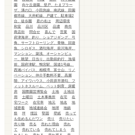
園
向ケ丘遊園、登戸、たまプラー
ザ、溝の口、小田急線、南武線、田園
都市線、大井町線、戸建て、駐車場2
台、徒歩圏
君の名は
周辺環境
和室
品川
品川区
品濃
商売
商店街
問合せ
喜んで
営業
国
府津海岸、釣り、ショアジギング、弓
角、サーフトローリング、青物、回遊
魚、シロギス、酒匂海岸、前川海岸、
マンション、築浅、オーシャンビュ
ー、眺望、日当り、出勤前釣行、漁場
前、国府津駅、鴨宮駅、国道1号線、
西湘バイパス、相模湾、富士山、リノ
ベーション、仲介手数料不要、高層
階、アイワハウス、小田原市酒匂、フ
ィットネスルーム、ペット飼育、床暖
房
国際園芸博覧会
土地
土地活
用
土曜日
土木事務所
在宅
在
宅ワーク
在宅率
地元
地名
地
域密着
地域連絡会
地球
地鎮
祭
坪
埋設
堅固
壁紙
売って
も住めるんだワン
売り
売りたい
売り物
売る
売れた理由
売れ
て
売れている
売れてしまう
売