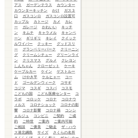
アス
ガーデンテラス
カウンター
カウンターキッチン
かけ
ガス３
口
ガスコンロ
ガスコンロ設置可
カップル
カトージ
カメ
カレ
ー
ガレージ
かわいい
キッチ
ン
キムチ
キャラメル
キャンペ
ーン
ギリギリ
キレイ
クイック
ルワイパー
クッキー
グッドスリ
ー
グランベリーパーク
クリーニン
グ
クリームシチュー
グリーンライ
ン
クリスマス
グルメ
クレヨン
しんちゃん
クローゼット
ケーキ
ケーブルカー
ケイン
ゲストルー
ム
けやき平
ケルヒャー
コー
ド
ゴールデンウィーク
コサギ
コジマ
コスギ
コスパ
コスモ
こどもの国
こども医療センター
コ
ラボ
コロッケ
コロナ
コロナウ
ィルス
コロナショック
コロナの影
響
コロナ影響
コロナ禍
コンシ
ェルジュ
コンビニ
ご契約
ご成
約
ご時世
ご案内
ご案内可能
ご相談
ご褒美
ご馳走
ザ・ハウ
ス港北綱島
サイズ
さくらの名所