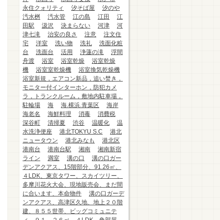
永住クォリティ
汐そば屋
汐のや
汚水桝
汚水管
江の島
江田
江
田駅
汲沢
決まらない
河津
河
津七滝
治安の良さ
注意
注文住
宅
洋室
洗い物
洗礼
洗面化粧
台
洗面台
活用
浄蓮の滝
浮間
舟渡
浴室
浴室乾燥
浴室乾燥
機
浴室室乾燥機
浴室換気乾燥機
浴室新規，エアコン新品，追い焚き，
モニター付インターホン，防犯カメ
ラ，トランクルーム，敷地内駐車場，
駐輪場
海
海.横浜.青葉区
海岸
海老名
海鮮料理
消毒
消費税
深谷町
清掃夏
渋谷
温暖化
温
水洗浄便座
港北TOKYU S.C
港北
ニュータウン
港北みなも
港北区
港南台
港南台駅
湘南
湘南新宿
ライン
満室
溝の口
溝の口ガー
デンアクアス、15階部分、91.26㎡、
４LDK、東京タワー、スカイツリー、
多摩川花火大会、現地販売会、まだ間
に合います、本命物件
溝の口ガーデ
ンアクアス、高津区久地、地上２０階
建、８５５世帯、ビッグコミュニテ