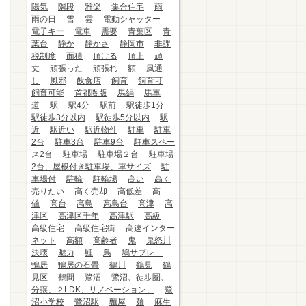
陽気
階段
雅楽
集合住宅
雨
雨の日
雪
雲
電動シャッター
電子キー
電車
需要
青葉区
青
葉台
静か
静かさ
静岡市
非課
税制度
面積
頂ける
頂上
頑
丈
頑張った
頑張れ
額
風通
し
風邪
飲食店
飼育
飼育可
飼育可能
首都圏版
馬絹
馬車
道
駅
駅4分
駅前
駅徒歩1分
駅徒歩3分以内
駅徒歩5分以内
駅
近
駅近い
駅近物件
駐車
駐車
2台
駐車3台
駐車9台
駐車スペー
ス2台
駐車場
駐車場２台
駐車場
2台、屋根付き駐車場、車サイズ
駐
車場付
駐輪
駐輪場
高い
高く
売りたい
高く売却
高低差
高
値
高台
高島
高島台
高津
高
津区
高津区千年
高津駅
高級
高級住宅
高級住宅街
高速インター
ネット
高額
高齢者
鬼
鬼怒川
決壊
魅力
鯉
鳥
鳩サブレ―
鴨居
鴨居の石畳
鶴川
鶴見
鶴
見区
鶴間
鷺沼
鷺沼、徒歩圏、
分譲、２LDK、リノベーション、
鷺
沼小学校
鷺沼駅
麵屋
麺
麻生