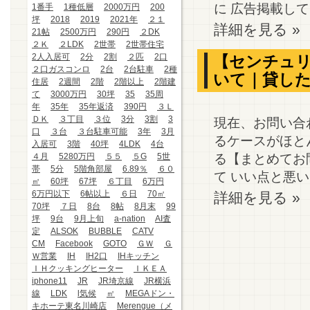
に 広告掲載しても
1番手
1種低層
2000万円
200
坪
2018
2019
2021年
２１
詳細を見る »
21帖
2500万円
290円
２DK
２Ｋ
２LDK
2世帯
2世帯住宅
2人入居可
2分
2割
２匹
2口
【センチュリ
２口ガスコンロ
2台
2台駐車
2種
いて｜貸し
住居
2週間
2階
2階以上
2階建
て
3000万円
30坪
35
35周
年
35年
35年返済
390円
３Ｌ
ＤＫ
３丁目
３位
3分
3割
3
現在、お問い合
口
３台
３台駐車可能
3年
3月
るケースがほと
入居可
3階
40坪
4LDK
4台
る【まとめてお
４月
5280万円
５５
５G
5世
帯
5分
5階角部屋
6.89％
６０
て いい点と悪い
㎡
60坪
67坪
６丁目
6万円
6万円以下
6帖以上
６日
70㎡
詳細を見る »
70坪
７日
8台
8帖
8月末
99
坪
9台
9月上旬
a-nation
AI査
定
ALSOK
BUBBLE
CATV
CM
Facebook
GOTO
ＧＷ
Ｇ
Ｗ営業
IH
IH2口
IHキッチン
ＩＨクッキングヒーター
ＩＫＥＡ
iphone11
JR
JR埼京線
JR横浜
線
LDK
l気候
㎡
MEGAドン・
キホーテ東名川崎店
Merengue（メ