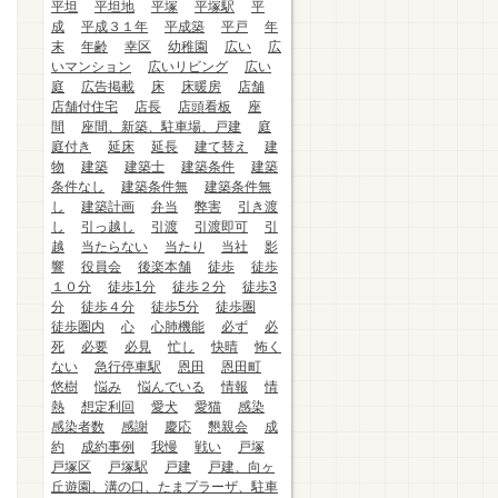
平坦
平坦地
平塚
平塚駅
平
成
平成３１年
平成築
平戸
年
末
年齢
幸区
幼稚園
広い
広
いマンション
広いリビング
広い
庭
広告掲載
床
床暖房
店舗
店舗付住宅
店長
店頭看板
座
間
座間、新築、駐車場、戸建
庭
庭付き
延床
延長
建て替え
建
物
建築
建築士
建築条件
建築
条件なし
建築条件無
建築条件無
し
建築計画
弁当
弊害
引き渡
し
引っ越し
引渡
引渡即可
引
越
当たらない
当たり
当社
影
響
役員会
後楽本舗
徒歩
徒歩
１０分
徒歩1分
徒歩２分
徒歩3
分
徒歩４分
徒歩5分
徒歩圏
徒歩圏内
心
心肺機能
必ず
必
死
必要
必見
忙し
快晴
怖く
ない
急行停車駅
恩田
恩田町
悠樹
悩み
悩んでいる
情報
情
熱
想定利回
愛犬
愛猫
感染
感染者数
感謝
慶応
懇親会
成
約
成約事例
我慢
戦い
戸塚
戸塚区
戸塚駅
戸建
戸建、向ヶ
丘遊園、溝の口、たまプラーザ、駐車