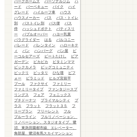
パークホームズ
パーソナルジム
ハ
ード
バーベキュー
バイク
ハイ
グレード
ハイルーフ車
ハウス
ハウスメーカー
バス
バス・トイレ
別
バストイレ別
バス便
バス
停
ハッシュドポテト
パティスリ
ー
バブルオーバー
ハヨー乳業
パラグライダー
はる
バルコニー
パレード
バレンタイン
ハローキテ
ィ
パン
ハンバーグ
パン屋
ビ
ーコルセアーズ
ビートたけし
ビア
ガーデン
ピカピカ
ビタミンママ
ビックカメラ
ビッグコミュニティ
ビックリ
ピッタリ
ひな壇
ビフ
ォー
ピラミッド
ヒルズ宮前平
プール
ファクサイ
ファミリー
ファミリータイプ
ファンタジースプ
リングス
フェア
フェニックス
プチドーナツ
プライマルシティ
プ
ラス
フラット
フラット３５
フ
リープラン
フリーレント
フル
ブルーライン
フルリノベーション、
リノベーション、スタジオタイプ、鷺
沼、東急田園都市線、エレベーター、
角部屋、鷺沼有馬スカイマンション