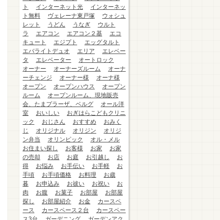
ト
インターネット光
インターネッ
ト無料
ヴェレーナ東戸塚
ウォシュ
レット
うどん
うなぎ
ウルト
ラ
エアコン
エアコン２基
エコ
キュート
エジプト
エッグタルト
エバライトデュオ
エリア
エレベー
タ
エレベーター
オートロック
オーナー
オーナーズルーム
オーナ
ーチェンジ
オーナー様
オーナ様
オープン
オープンハウス
オープン
ルーム
オープンルーム、現地販売
会、たまプラーザ、ベルグ
オール洋
室
おいしい
おぎはらこどもクリニ
ック
おじさん
おすすめ
おみく
じ
オリジナル
オリジン
オリジ
ン弁当
オリンピック
オル・メル
お住まい探し
お客様
お家
お家
の売却
お店
お庭
お引越し
お
得
お悩み
お手伝い
お手軽
お
手頃
お手頃価格
お料理
お歳
暮
お申込み
お祓い
お祝い
お
肉
お腹
お菓子
お部屋
お部屋
探し
お部屋紹介
お金
カースペ
ース
カースペース２台
カースペー
ス3台
ガーデニング
ガーデンアク