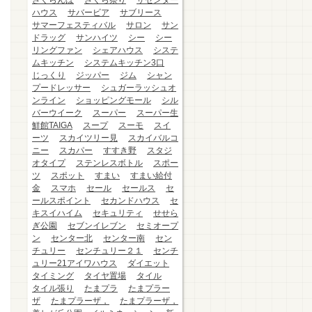
さくらんぼ
さくら祭り
ザセンター
ハウス
サバービア
サブリース
サマーフェスティバル
サロン
サン
ドラッグ
サンハイツ
シー
シー
リングファン
シェアハウス
システ
ムキッチン
システムキッチン3口
じっくり
ジッパー
ジム
シャン
プードレッサー
シュガーラッシュオ
ンライン
ショッピングモール
シル
バーウイーク
スーパー
スーパー生
鮮館TAIGA
スープ
スーモ
スイ
ーツ
スカイツリー見
スカイバルコ
ニー
スカパー
すすき野
スタジ
オタイプ
ステンレスボトル
スポー
ツ
スポット
すまい
すまい給付
金
スマホ
セール
セールス
セ
ールスポイント
セカンドハウス
セ
キスイハイム
セキュリティ
せせら
ぎ公園
セブンイレブン
セミオープ
ン
センター北
センター南
セン
チュリー
センチュリー２１
センチ
ュリー21アイワハウス
ダイエット
タイミング
タイヤ置場
タイル
タイル張り
たまプラ
たまプラー
ザ
たまプラーザ，
たまプラーザ，