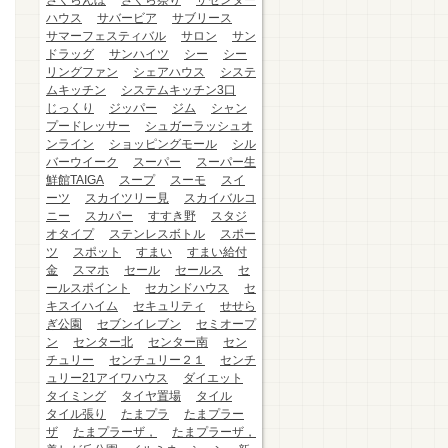
さくらんぼ
さくら祭り
ザセンター
ハウス
サバービア
サブリース
サマーフェスティバル
サロン
サン
ドラッグ
サンハイツ
シー
シー
リングファン
シェアハウス
システ
ムキッチン
システムキッチン3口
じっくり
ジッパー
ジム
シャン
プードレッサー
シュガーラッシュオ
ンライン
ショッピングモール
シル
バーウイーク
スーパー
スーパー生
鮮館TAIGA
スープ
スーモ
スイ
ーツ
スカイツリー見
スカイバルコ
ニー
スカパー
すすき野
スタジ
オタイプ
ステンレスボトル
スポー
ツ
スポット
すまい
すまい給付
金
スマホ
セール
セールス
セ
ールスポイント
セカンドハウス
セ
キスイハイム
セキュリティ
せせら
ぎ公園
セブンイレブン
セミオープ
ン
センター北
センター南
セン
チュリー
センチュリー２１
センチ
ュリー21アイワハウス
ダイエット
タイミング
タイヤ置場
タイル
タイル張り
たまプラ
たまプラー
ザ
たまプラーザ，
たまプラーザ，