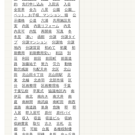
約
先行申し込み
入田浜
入谷
全世界
全力
八景
公園
公園、
ペット、お子様、マンション、猫
公
示価格
公道
六浦
共用施設充
実
内装
内装リフォーム
内見
内見可
内覧
再開発
写真
冬
冬至
凄い
函館
分譲
分譲タイ
プ
分譲マンション
分譲地
分譲
地内
分譲賃貸
初めて
初夏
初
期費用
初期費用安い
初詣
別
荘
利回
前回
前田町
前面道
路
加藤祐子
努力
労力
動物
勤労感謝
勾配天井
北区
北山
田
北山田６丁目
北山田駅
北
東
北極
北赤羽
北部市場
区
分
区画整理
区画整理地
千葉
千葉弘樹
卒業式
協議地区内
南
伊豆
南北
南向き
南大井
南
庭
南林間
南武線
南町田
南西
道路
南道路
単身
危険
即
即
入居
即入居可
原付
原付バイ
ク
収入
収益
収益ビル
収納
収納豊富
取引
古さ
古札
古
都
可
可能
台風
各種税制優
遇
吉佐美
同棲
名所
向ヶ丘遊