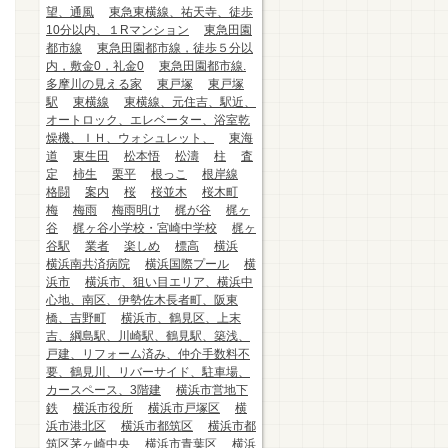
望、通風
東急東横線、祐天寺、徒歩
10分以内、１Rマンション
東急田園
都市線
東急田園都市線，徒歩５分以
内，敷金0，礼金0
東急田園都市線.
多摩川の見える家
東戸塚
東戸塚
駅
東横線
東横線、元住吉、駅近、
オートロック、エレベーター、浴室乾
燥機、ＩＨ、ウォシュレット、
東海
道
東生田
松本悟
松濤
柱
査
定
柿生
栗平
根っこ
根岸線
格闘
案内
桜
桜並木
桜木町
梅
梅雨
梅雨明け
梶が谷
梶ヶ
谷
梶ヶ谷小学校・宮崎中学校
梶ヶ
谷駅
業者
楽しめ
標高
横浜
横浜南共済病院
横浜国際プール
横
浜市
横浜市、狙い目エリア、横浜中
心地、南区、伊勢佐木長者町、阪東
橋、吉野町
横浜市、鶴見区、上末
吉、綱島駅、川崎駅、鶴見駅、築浅、
戸建、リフォーム済み、仲介手数料不
要、鶴見川、リバーサイド、駐車場、
カースペース、3階建
横浜市営地下
鉄
横浜市役所
横浜市戸塚区
横
浜市港北区
横浜市都筑区
横浜市都
筑区茅ヶ崎中央
横浜市青葉区
横浜