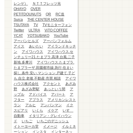
レンゲ）
ＮＴＴフレッツ光
OHAYO
OVER
PETITDOUNUTS
QR
RC造
Suica
THE CENTER HOUSE
TSUTAYA
TV
TVモニターフォン
Twitter
ULTRA
ViTO COFFEE
YCAT
YOTSUBAKO
YouTube
アーバンヒルズ
アーバンフォルム
アイス
あいたい
アイランドキッチ
ン
アイワハウス
アイワハウス.セ
ンチュリー21.たまプラ.高津.台風.二子
新地.多摩川
アイワハウス.たまプラ.
たまプラーザ.田園都市線.急行.住まい
探し.条件.安い.マンション.戸建て.子ど
も.自立.老後.不動産.売買.相談
アイワ
ハウス株式会社
アクセント
あざみ
野
あざみ野駅
あっという間
ア
ップル
アドバイス
アパート
ア
フター
アプラス
アメリカンレスト
ラン
アルヒ
アンパンマン
イク
スピアリ
いくら
イケア
いすゞ
自動車
イタリアン・グレイハウン
ド
いちご
いちごのデニッシュ
イトーヨーカ堂
イメージ
イルミネ
ーション
インスタ
インターネッ