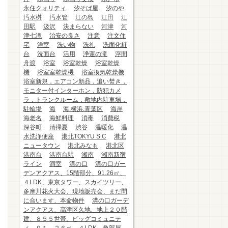
永住クォリティ
汐そば屋
汐のや
汚水桝
汚水管
江の島
江田
江
田駅
汲沢
決まらない
河津
河
津七滝
治安の良さ
注意
注文住
宅
洋室
洗い物
洗礼
洗面化粧
台
洗面台
活用
浄蓮の滝
浮間
舟渡
浴室
浴室乾燥
浴室乾燥
機
浴室室乾燥機
浴室換気乾燥機
浴室新規，エアコン新品，追い焚き，
モニター付インターホン，防犯カメ
ラ，トランクルーム，敷地内駐車場，
駐輪場
海
海.横浜.青葉区
海岸
海老名
海鮮料理
消毒
消費税
深谷町
清掃夏
渋谷
温暖化
温
水洗浄便座
港北TOKYU S.C
港北
ニュータウン
港北みなも
港北区
港南台
港南台駅
湘南
湘南新宿
ライン
満室
溝の口
溝の口ガー
デンアクアス、15階部分、91.26㎡、
４LDK、東京タワー、スカイツリー、
多摩川花火大会、現地販売会、まだ間
に合います、本命物件
溝の口ガーデ
ンアクアス、高津区久地、地上２０階
建、８５５世帯、ビッグコミュニテ