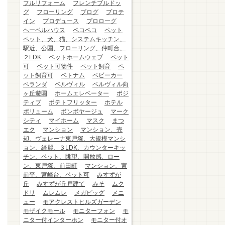
フルリフォーム
フレンチブルドッ
グ
フローリング
ブログ
プロテ
イン
プロデュース
プロローグ
ヘーベルハウス
ペコペコ
ペット
ペット、犬、猫、システムキッチン、
駅近、公園、フローリング、仲町台、
２LDK
ペットホームウェブ
ペット
可
ペット可物件
ペット飼育
ペ
ット飼育可
ベトナム
ベビーカー
ベランダ
ベルヴィル
ベルヴィル向
ヶ丘遊園
ホームエレベーター
ポジ
ティブ
ポテトフリッター
ホテル
ボリューム
ボンボヤージュ
マーク
シティ
マイホーム
マスク
まつ
エク
マンション
マンション、売
却、ヴェレーナ東戸塚、大規模マンシ
ョン、綺麗、３LDK、カウンターキッ
チン、ペット、眺望、開放感、ロー
ン、東戸塚、前田町
マンション、宮
前平、宮崎台、ペット可
みすずが
丘
みすずが丘戸建て
みそ
ムク
ドリ
ムレムレ
メガビッグ
メニ
ュー
モアクレストヒルズガーデン
モザイクモール
モニターフォン
モ
ニター付インターホン
モニター付オ