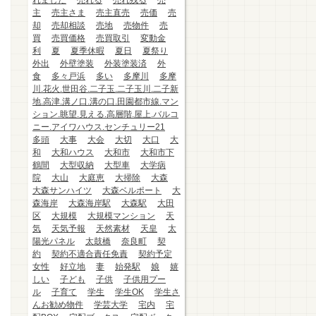
れました
売れる
売れ残る
売
主
売主さま
売主直売
売価
売
却
売却相談
売地
売物件
売
買
売買価格
売買取引
変動金
利
夏
夏季休暇
夏日
夏祭り
外出
外壁塗装
外装塗装済
外
食
多々戸浜
多い
多摩川
多摩
川.花火.世田谷.二子玉.二子玉川.二子新
地.高津.溝ノ口.溝の口.田園都市線.マン
ション.眺望.見える.高層階.屋上.バルコ
ニー.アイワハウス.センチュリー21
多頭
大事
大会
大切
大口
大
和
大和ハウス
大和市
大和市下
鶴間
大型収納
大型車
大学病
院
大山
大庭恵
大掃除
大森
大森サンハイツ
大森ベルポート
大
森海岸
大森海岸駅
大森駅
大田
区
大規模
大規模マンション
天
気
天気予報
天然素材
天皇
太
陽光パネル
太鼓橋
奈良町
契
約
契約不適合責任免責
契約予定
女性
好立地
妻
始発駅
娘
嬉
しい
子ども
子供
子供用プー
ル
子育て
学生
学生OK
学生さ
んお勧め物件
学芸大学
宅内
宅