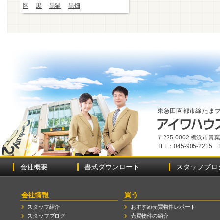
区
黒
黒猫
黒畑
東急田園都市線たま
〒225-0002 横浜市
TEL：045-905-2215 
会社概要
書式ダウンロード
スタッフブロ
会社情報
買う
スタッフ紹介
おすすめ売買物件レポート
スタッフブログ
売買物件の紹介