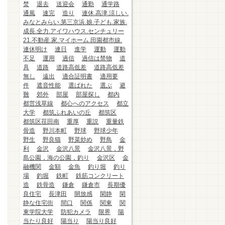
焚
退去
送迎会
通勤
通学路
通風
速完
造り
連休.高津.涼しい.
みなとみらい.第三京浜.娘.子ども.家族.
成長.全力.アイワハウス.センチュリー
21.不動産.家.マイホーム.田園都市線.
連休明け
連日
進学
運動
運動
不足
運用
過信
過信は禁物
道
具
道路
道路高低差
道路高低差
無し
遠出
適合証明書
適用要
件
遮音性能
選ばれた
選ぶ
避
難
郊外
部屋
部屋探し
都内
都営浅草線
都心へのアクセス
都立
大学
都筑ふれあいの丘
都筑区
都筑区荏田南
重厚
重説
重量鉄
骨造
野川本町
野球
野球少年
野生
野良猫
野菜炒め
野鳥
金
利
金沢
金沢八景
金沢八景，野
島公園，海の公園，釣り
金沢区
金
融機関
金額
金魚
釣り堀
釣り
場
釣堀
鉄町
鉄筋コンクリート
造
鉄骨造
鎌倉
鎌倉市
長期優
良住宅
長津田
開放感
閑静
閑
静な住宅街
間口
関係
関東
関
東学院大学
防犯カメラ
限界
陽
当たり良好
陽当り
陽当り良好