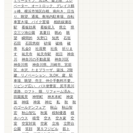
ミリータイプ、3LDK、最上階、エレ
ベーター、オートロック、グレイス鶴
ヶ峰、横浜市旭区白根、南向き、日当
り、眺望、通風、敷地内駐車場、自転
車置き場、バイク置場
相鉄線瀬谷
駅
看板効果
看板収入
県立
県
立三ツ池公園
真夏日
眺め
眺
望
瞬間的
矢野口
知恵
石垣
石田
石田悠樹
砂場
破格
確
率
礼金0
社員寮
社長
祈りま
す
祐天寺
祐天寺駅
祝日
神奈
川
神奈川の不動産屋
神奈川区
神奈川県
神奈川県、川崎市、宮前
区、水沢、たまプラーザ、築浅、2階
建、リノベーション、3LDK、庭、駐
車場、眺望、売主、仲介手数料不要、
リビング広い、バス便豊富、尻手黒川
道路、ロフト、畑、リフォーム済み、
田園風景
神明町
神木本町
神楽
坂
神様
神泉
神社
私
秋
秋
のゴールデンフェア
秋山
秋山智
宏
秋山智弘
秋葉
税制優遇
積
水ハウス
積雪
空き
空き家
空
室
空室対策
空家
立地
立野台
公園
笑顔
第５フジビル
筋ト