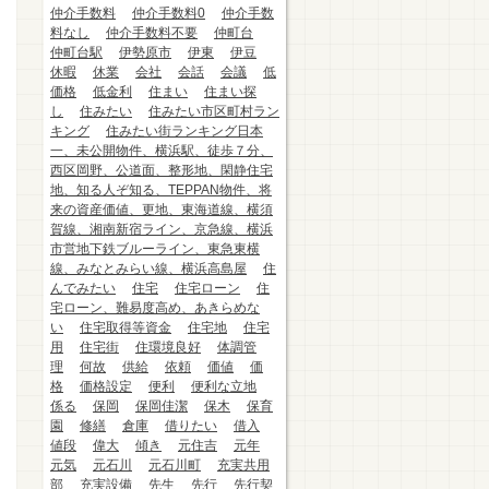
仲介手数料
仲介手数料0
仲介手数
料なし
仲介手数料不要
仲町台
仲町台駅
伊勢原市
伊東
伊豆
休暇
休業
会社
会話
会議
低
価格
低金利
住まい
住まい探
し
住みたい
住みたい市区町村ラン
キング
住みたい街ランキング日本
一、未公開物件、横浜駅、徒歩７分、
西区岡野、公道面、整形地、閑静住宅
地、知る人ぞ知る、TEPPAN物件、将
来の資産価値、更地、東海道線、横須
賀線、湘南新宿ライン、京急線、横浜
市営地下鉄ブルーライン、東急東横
線、みなとみらい線、横浜高島屋
住
んでみたい
住宅
住宅ローン
住
宅ローン、難易度高め、あきらめな
い
住宅取得等資金
住宅地
住宅
用
住宅街
住環境良好
体調管
理
何故
供給
依頼
価値
価
格
価格設定
便利
便利な立地
係る
保岡
保岡佳潔
保木
保育
園
修繕
倉庫
借りたい
借入
値段
偉大
傾き
元住吉
元年
元気
元石川
元石川町
充実共用
部
充実設備
先生
先行
先行契