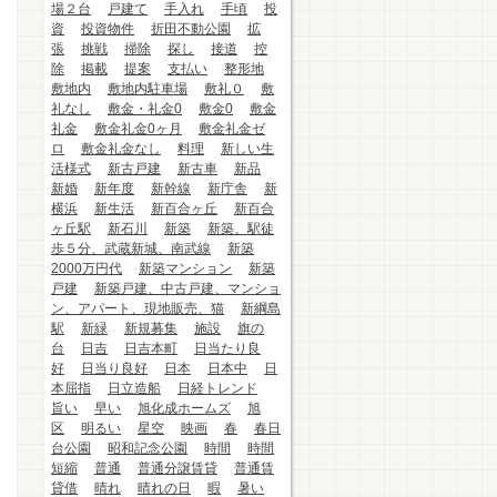
場２台
戸建て
手入れ
手頃
投
資
投資物件
折田不動公園
拡
張
挑戦
掃除
探し
接道
控
除
掲載
提案
支払い
整形地
敷地内
敷地内駐車場
敷礼０
敷
礼なし
敷金・礼金0
敷金0
敷金
礼金
敷金礼金0ヶ月
敷金礼金ゼ
ロ
敷金礼金なし
料理
新しい生
活様式
新古戸建
新古車
新品
新婚
新年度
新幹線
新庁舎
新
横浜
新生活
新百合ヶ丘
新百合
ヶ丘駅
新石川
新築
新築、駅徒
歩５分、武蔵新城、南武線
新築
2000万円代
新築マンション
新築
戸建
新築戸建、中古戸建、マンショ
ン、アパート、現地販売、猫
新綱島
駅
新緑
新規募集
施設
旗の
台
日吉
日吉本町
日当たり良
好
日当り良好
日本
日本中
日
本屈指
日立造船
日経トレンド
旨い
早い
旭化成ホームズ
旭
区
明るい
星空
映画
春
春日
台公園
昭和記念公園
時間
時間
短縮
普通
普通分譲賃貸
普通賃
貸借
晴れ
晴れの日
暇
暑い