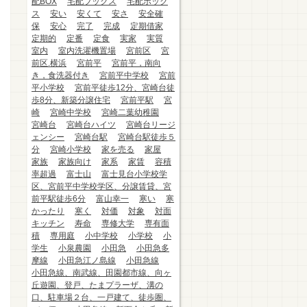
配BOX
宅配ブックス
宅配ボック
ス
安い
安くて
安さ
安全確
保
安心
完了
完成
定期借家
定期的
定番
定食
実家
実質
室内
室内洗濯機置場
宮前区
宮
前区.横浜
宮前平
宮前平，南向
き，食洗器付き
宮前平中学校
宮前
平小学校
宮前平徒歩12分、宮崎台徒
歩8分、新築分譲住宅
宮前平駅
宮
崎
宮崎中学校
宮崎二葉幼稚園
宮崎台
宮崎台ハイツ
宮崎台リージ
ェンシー
宮崎台駅
宮崎台駅徒歩５
分
宮崎小学校
家を売る
家屋
家族
家族向け
家系
家賃
容積
率超過
富士山
富士見台小学校学
区、宮前平中学校学区、分譲賃貸、宮
前平駅徒歩6分
富山幸一
寒い
寒
かったり
寒く
対価
対象
対面
キッチン
寿命
専修大学
専有面
積
専用庭
小中学校
小学校
小
学生
小泉農園
小田急
小田急多
摩線
小田急江ノ島線
小田急線
小田急線、南武線、田園都市線、向ヶ
丘遊園、登戸、たまプラーザ、溝の
口、駐車場２台、一戸建て、徒歩圏、