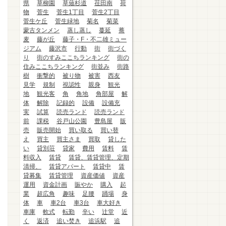
県
草柳園
草薙杉道
荏田南
荷
物
菅生
菅生1丁目
菅生2丁目
菅生ケ丘
菅生緑地
菊名
菊菜
蒙古タンメン
蒸し蒸し
蔓延
蕎
麦
藤が丘
藤子・F・不二雄ミュー
ジアム
藤沢市
行動
街
街づく
り
街のすみここちランキング
街の
住みここちランキング
街並み
街路
樹
衝撃的
被り物
被害
西友
見学
規制
視認性
親身
観光
地
観光客
角
角地
角部屋
解
体
解除
記録的
設備
設備充
実
試算
読売ランド
読売ランド
前
課税
谷戸山公園
豊島屋
販
売
販売開始
買い取る
買い替
え
買主
買主さま
買取
貸した
い
貸別荘
貸家
費用
賃料
賃
料収入
賃貸
賃貸、賃貸管理、定期
清掃、
賃貸アパート
賃貸中
賃
貸募集
賃貸管理
資産価値
資産
運用
資金計画
賑やか
購入
起
業
超広角
趣味
足腰
踊場
身
体
車
車2台
車3台
車大好き
車庫
軟式
転勤
辛い
辻堂
近
く
返済
追い焚き
追浜駅
追