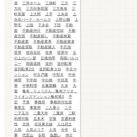
居
三井ホーム
三保町
三方
三
方向
三方向角部屋
三方角地
三
軒茶屋
上大岡
上手
上永谷
上
永谷パーク・ホームズ
上野公園
上
野毛
上陸
下永谷
下田
不動
産
不動産仲介
不動産売却
不動
産売買
不動産探し
不動産検索
不動産業
不動産業界
不動産業者
不動産買取
不動産購入
不忍池
世帯
世田谷区
世界
世界中
丘
の上のパン屋
丘陵地帯
両面バルコ
ニー
両面道路
並列
並列駐車
並列駐車2台
並列駐車３台
中古マ
ンション
中古戸建
中型犬
中央
林間
中学校
中白根
中目黒
中
華
中華料理
丸亀製麵
久末
九
葉
亀有，りょうさん，亀有アリオ，
ライオンズマンション亀有第3
予
定
予算
事務所
事務所付住居
事業主
事業用
二人乗り
二子
二子玉川
二重天井
二重床
二駅
利用可能
五本木
交換
交通利便
性
京急
京浜東北線
人は武士
人気
人気エリア
人流
今年
仕
事
代官山
令和
仮囲い
仲介