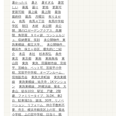
暑かったり
暑さ
暑すぎる
暑苦
しい
暴風
曇り
更地
更新可
更新可能
最上級
最上階
最強
最終枡
最高
月曜日
有りませ
ん
有馬
有馬４丁目
有馬中学校
学区
朝日
木材
未公開
未公
開、溝の口ガーデンアクアス、高層
階、角部屋、９０㎡超、コンシェルジ
ュ、収納豊富、笑顔
未公開物件、東
急東横線、都立大学、
未公開物件、
横浜市、保土ヶ谷区、優先的にご紹
介
本店
本社
杉本和弘
条件
東京
東京都
東南
東南角地
東
山田
東急
東急、田園都市線、宮前
平、宮崎台、ペット可、宮前平小学
校、宮前平中学校、オープンルーム、
現地販売会
東急大井町線
東急東横
線
東急東横線，祐天寺，1Kマンショ
ン
東急東横線、JR横浜線、菊名、大
倉山、徒歩10分、駅近、戸建、2階
建、ファミリータイプ、3LDK、車2
台、駐車場2台、築浅、30坪、リノベ
ーション、リフォーム、仲介手数料不
要、売主、横浜市鶴見区上の宮、菊名
小学校、上の宮中学校、日当り、眺