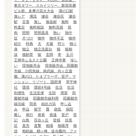
ィ、９１．２６㎡、４LDK、角部屋、
東京タワー、スカイツリー、新宿高層
ビル群、多摩川花火大会
溝の口駅
激レア
濁流
瀬谷
瀬谷区
瀬谷
駅
災害
無し
無垢材
無料
無
料査定
無料相談
無料見積
焼
肉
照明
照明器具
熱い
熱中
症
片づけ
物件
物件不足
物件
紹介
特典
犬
犬蔵
狩り
独り
身
独立
独立洗面台
猫
猫相
談
猫飼育
猿
玄関
率
玉川
王禅寺ふるさと公園
王禅寺東
珍し
い
現地販売会
現地販売会、田園都
市線、小田急線、南武線、向ヶ丘遊
園、溝の口、たまプラーザ、登戸、マ
ンション、リゾート、国府津
琴平神
社
環境
環状4号線
生活
生活
利便性
生活至便
生田
用賀
田
園都市線
田園都市線利用
田園都市
線沿線
田奈
由比ガ浜
申し込
み
申込
留守
畳
病気
病院
癒し
発行
発表
発達
登戸
登
記
白鳥
百合ヶ丘
皆様
目黒
区
直売
直撃
相場
相模湾
相
談
相鉄線、鶴ヶ峰、徒歩圏内、ファ