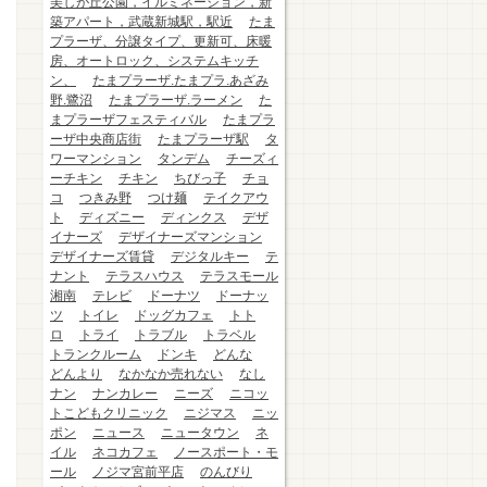
美しが丘公園，イルミネーション，新
築アパート，武蔵新城駅，駅近
たま
プラーザ、分譲タイプ、更新可、床暖
房、オートロック、システムキッチ
ン、
たまプラーザ.たまプラ.あざみ
野.鷺沼
たまプラーザ.ラーメン
た
まプラーザフェスティバル
たまプラ
ーザ中央商店街
たまプラーザ駅
タ
ワーマンション
タンデム
チーズィ
ーチキン
チキン
ちびっ子
チョ
コ
つきみ野
つけ麺
テイクアウ
ト
ディズニー
ディンクス
デザ
イナーズ
デザイナーズマンション
デザイナーズ賃貸
デジタルキー
テ
ナント
テラスハウス
テラスモール
湘南
テレビ
ドーナツ
ドーナッ
ツ
トイレ
ドッグカフェ
トト
ロ
トライ
トラブル
トラベル
トランクルーム
ドンキ
どんな
どんより
なかなか売れない
なし
ナン
ナンカレー
ニーズ
ニコッ
トこどもクリニック
ニジマス
ニッ
ポン
ニュース
ニュータウン
ネ
イル
ネコカフェ
ノースポート・モ
ール
ノジマ宮前平店
のんびり