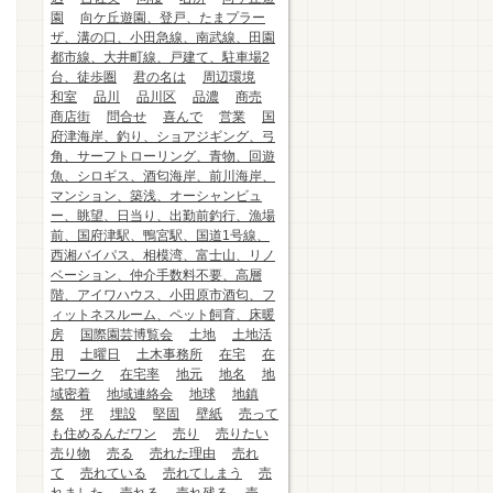
園
向ケ丘遊園、登戸、たまプラー
ザ、溝の口、小田急線、南武線、田園
都市線、大井町線、戸建て、駐車場2
台、徒歩圏
君の名は
周辺環境
和室
品川
品川区
品濃
商売
商店街
問合せ
喜んで
営業
国
府津海岸、釣り、ショアジギング、弓
角、サーフトローリング、青物、回遊
魚、シロギス、酒匂海岸、前川海岸、
マンション、築浅、オーシャンビュ
ー、眺望、日当り、出勤前釣行、漁場
前、国府津駅、鴨宮駅、国道1号線、
西湘バイパス、相模湾、富士山、リノ
ベーション、仲介手数料不要、高層
階、アイワハウス、小田原市酒匂、フ
ィットネスルーム、ペット飼育、床暖
房
国際園芸博覧会
土地
土地活
用
土曜日
土木事務所
在宅
在
宅ワーク
在宅率
地元
地名
地
域密着
地域連絡会
地球
地鎮
祭
坪
埋設
堅固
壁紙
売って
も住めるんだワン
売り
売りたい
売り物
売る
売れた理由
売れ
て
売れている
売れてしまう
売