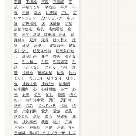
平坦
平坦地
平塚
平塚駅
平
成
平成３１年
平成築
平戸
年
末
年齢
幸区
幼稚園
広い
広
いマンション
広いリビング
広い
庭
広告掲載
床
床暖房
店舗
店舗付住宅
店長
店頭看板
座
間
座間、新築、駐車場、戸建
庭
庭付き
延床
延長
建て替え
建
物
建築
建築士
建築条件
建築
条件なし
建築条件無
建築条件無
し
建築計画
弁当
弊害
引き渡
し
引っ越し
引渡
引渡即可
引
越
当たらない
当たり
当社
影
響
役員会
後楽本舗
徒歩
徒歩
１０分
徒歩1分
徒歩２分
徒歩3
分
徒歩４分
徒歩5分
徒歩圏
徒歩圏内
心
心肺機能
必ず
必
死
必要
必見
忙し
快晴
怖く
ない
急行停車駅
恩田
恩田町
悠樹
悩み
悩んでいる
情報
情
熱
想定利回
愛犬
愛猫
感染
感染者数
感謝
慶応
懇親会
成
約
成約事例
我慢
戦い
戸塚
戸塚区
戸塚駅
戸建
戸建、向ヶ
丘遊園、溝の口、たまプラーザ、駐車