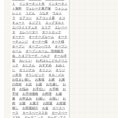
ト
インターネット光
インターネッ
ト無料
ヴェレーナ東戸塚
ウォシュ
レット
うどん
うなぎ
ウルト
ラ
エアコン
エアコン２基
エコ
キュート
エジプト
エッグタルト
エバライトデュオ
エリア
エレベー
タ
エレベーター
オートロック
オーナー
オーナーズルーム
オーナ
ーチェンジ
オーナー様
オーナ様
オープン
オープンハウス
オープン
ルーム
オープンルーム、現地販売
会、たまプラーザ、ベルグ
オール洋
室
おいしい
おぎはらこどもクリニ
ック
おじさん
おすすめ
おみく
じ
オリジナル
オリジン
オリジ
ン弁当
オリンピック
オル・メル
お住まい探し
お客様
お家
お家
の売却
お店
お庭
お引越し
お
得
お悩み
お手伝い
お手軽
お
手頃
お手頃価格
お料理
お歳
暮
お申込み
お祓い
お祝い
お
肉
お腹
お菓子
お部屋
お部屋
探し
お部屋紹介
お金
カースペ
ース
カースペース２台
カースペー
ス3台
ガーデニング
ガーデンアク