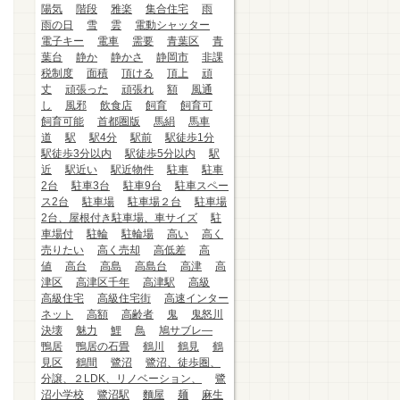
陽気
階段
雅楽
集合住宅
雨
雨の日
雪
雲
電動シャッター
電子キー
電車
需要
青葉区
青
葉台
静か
静かさ
静岡市
非課
税制度
面積
頂ける
頂上
頑
丈
頑張った
頑張れ
額
風通
し
風邪
飲食店
飼育
飼育可
飼育可能
首都圏版
馬絹
馬車
道
駅
駅4分
駅前
駅徒歩1分
駅徒歩3分以内
駅徒歩5分以内
駅
近
駅近い
駅近物件
駐車
駐車
2台
駐車3台
駐車9台
駐車スペー
ス2台
駐車場
駐車場２台
駐車場
2台、屋根付き駐車場、車サイズ
駐
車場付
駐輪
駐輪場
高い
高く
売りたい
高く売却
高低差
高
値
高台
高島
高島台
高津
高
津区
高津区千年
高津駅
高級
高級住宅
高級住宅街
高速インター
ネット
高額
高齢者
鬼
鬼怒川
決壊
魅力
鯉
鳥
鳩サブレ―
鴨居
鴨居の石畳
鶴川
鶴見
鶴
見区
鶴間
鷺沼
鷺沼、徒歩圏、
分譲、２LDK、リノベーション、
鷺
沼小学校
鷺沼駅
麵屋
麺
麻生