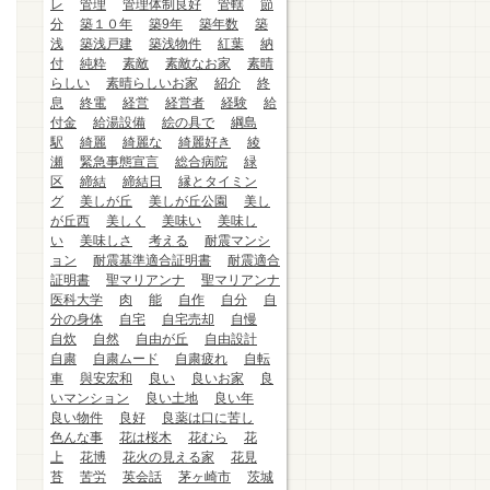
レ
管理
管理体制良好
管轄
節
分
築１０年
築9年
築年数
築
浅
築浅戸建
築浅物件
紅葉
納
付
純粋
素敵
素敵なお家
素晴
らしい
素晴らしいお家
紹介
終
息
終電
経営
経営者
経験
給
付金
給湯設備
絵の具で
綱島
駅
綺麗
綺麗な
綺麗好き
綾
瀬
緊急事態宣言
総合病院
緑
区
締結
締結日
縁とタイミン
グ
美しが丘
美しが丘公園
美し
が丘西
美しく
美味い
美味し
い
美味しさ
考える
耐震マンシ
ョン
耐震基準適合証明書
耐震適合
証明書
聖マリアンナ
聖マリアンナ
医科大学
肉
能
自作
自分
自
分の身体
自宅
自宅売却
自慢
自炊
自然
自由が丘
自由設計
自粛
自粛ムード
自粛疲れ
自転
車
與安宏和
良い
良いお家
良
いマンション
良い土地
良い年
良い物件
良好
良薬は口に苦し
色んな事
花は桜木
花むら
花
上
花博
花火の見える家
花見
苔
苦労
英会話
茅ヶ崎市
茨城