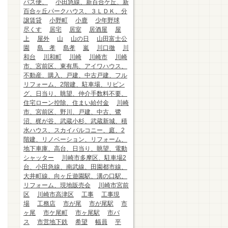
バス便、
小田急線、新百合ケ丘、新
百合ヶ丘パークハウス、３ＬＤＫ、分
譲賃貸
小野町
小鹿
少年野球
尽くす
居宅
居室
居酒屋
屋
上
屋外
山
山の日
山田富士公
園
島 孝
島孝
嵐
川口徹
川
和台
川和町
川崎
川崎市
川崎
市、宮前区、東有馬、アイワハウス、
不動産、購入、戸建、中古戸建、フル
リフォーム、2階建、駐車場、リビン
グ、日当り、眺望、仲介手数料不要、
住宅ローン控除、住まい給付金
川崎
市、宮前区、野川、戸建、中古、鷺
沼、梶が谷、武蔵小杉、武蔵新城、積
水ハウス、スカイバルコニー、庭、2
階建、リノベーション、リフォーム、
地下車庫、高台、日当り、眺望、電動
シャッター
川崎市多摩区、駐車場2
台、小田急線、南武線、田園都市線、
大井町線、向ヶ丘遊園駅、溝の口駅、
リフォーム、現地販売会
川崎市宮前
区
川崎市高津区
工事
工事現
場
工務店
市が尾
市が尾駅
市
ヶ尾
市ケ尾町
市ヶ尾駅
市バ
ス
市営地下鉄
希望
幅員
平