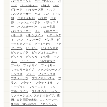
パークホームズ
パーソナルジム
ハ
ード
バーベキュー
バイク
ハイ
グレード
ハイルーフ車
ハウス
ハウスメーカー
バス
バス・トイレ
別
バストイレ別
バス便
バス
停
ハッシュドポテト
パティスリ
ー
バブルオーバー
ハヨー乳業
パラグライダー
はる
バルコニー
パレード
バレンタイン
ハローキテ
ィ
パン
ハンバーグ
パン屋
ビ
ーコルセアーズ
ビートたけし
ビア
ガーデン
ピカピカ
ビタミンママ
ビックカメラ
ビッグコミュニティ
ビックリ
ピッタリ
ひな壇
ビフ
ォー
ピラミッド
ヒルズ宮前平
プール
ファクサイ
ファミリー
ファミリータイプ
ファンタジースプ
リングス
フェア
フェニックス
プチドーナツ
プライマルシティ
プ
ラス
フラット
フラット３５
フ
リープラン
フリーレント
フル
ブルーライン
フルリノベーション、
リノベーション、スタジオタイプ、鷺
沼、東急田園都市線、エレベーター、
角部屋、鷺沼有馬スカイマンション