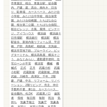
市青葉区、桜台、青葉台駅、徒歩圏
内、戸建、庭、高台、南向き、日当
り、駐車場、カースペース、みたけ台
小学校、みたけ台中学校、桜台保育
園、みたけ台幼稚園、たちばな台公
園、桜台第二公園、たちばな台病院、
桜台ビレッジ、古風、風情、ビンテー
ジ、アイワハウス
横浜線
横浜線十
日市場駅
横浜銀行
横浜駅
横浜
駅徒歩、新規内装リフォーム済、平沼
橋、戸部、高島町、相鉄線、京急線、
横浜市営地下鉄、ブルーライン、ビッ
グターミナル、横浜高島屋、横浜そご
う、みなとみらい、通勤通学便利、住
宅ローンが不安
横須賀
機械
機
械式
正式
正月
武蔵小杉
武蔵
小杉駅
武蔵新城
武蔵新城、JR南
武線、川崎市、高津区、千年、2階
建、戸建、中古、リフォーム、リノベ
ーション、2階リビング、売主、仲介
手数料不要、車1台、カースペース、
徒歩圏内、4LDK
武蔵溝ノ口
歯医
者
母校
毎日雨
毎朝
民泊
気
持ち
気象予報士
気象庁
気象条
件
水回り
水回り交換
水戸市