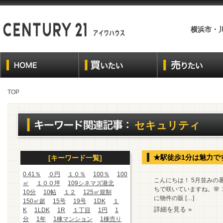
横浜市・
TOP
セキュリティ
★駅徒歩1分は魅力で
[キーワード一覧]
0.41％
０円
１０％
100％
100
こんにちは！ 5月並みの
㎡
１００坪
109シネマズ港北
ちで咲いていますね。🌸
10分
10帖
１２
125㎡規制
に物件の販 […]
150㎡超
15号
19号
1DK
１
詳細を見る »
K
1LDK
1R
１丁目
1円
1
分
1年
1棟マンション
1棟売り