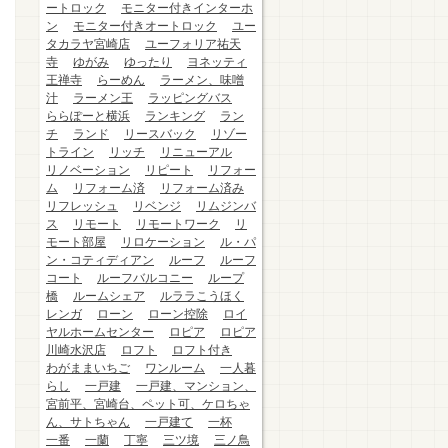
ートロック
モニター付きインターホ
ン
モニター付きオートロック
ユー
タカラヤ宮崎店
ユーフォリア祐天
寺
ゆがみ
ゆったり
ヨネッティ
王禅寺
らーめん
ラーメン、味噌
汁
ラーメン王
ラッピングバス
ららぽーと横浜
ランキング
ラン
チ
ランド
リースバック
リゾー
トライン
リッチ
リニューアル
リノベーション
リピート
リフォー
ム
リフォーム済
リフォーム済み
リフレッシュ
リベンジ
リムジンバ
ス
リモート
リモートワーク
リ
モート部屋
リロケーション
ル・パ
ン・コティディアン
ルーフ
ルーフ
コート
ルーフバルコニー
ループ
橋
ルームシェア
ルララこうほく
レンガ
ローン
ローン控除
ロイ
ヤルホームセンター
ロピア
ロピア
川崎水沢店
ロフト
ロフト付き
わがままいちご
ワンルーム
一人暮
らし
一戸建
一戸建、マンション、
宮前平、宮崎台、ペット可、ケロちゃ
ん、サトちゃん
一戸建て
一杯
一番
一蘭
丁寧
三ツ境
三ノ鳥