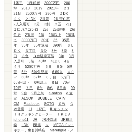
1番手
1種低層
2000万円
200
坪
2018
2019
2021年
２１
21帖
2500万円
290円
２DK
２Ｋ
２LDK
2世帯
2世帯住宅
2人入居可
2分
2割
２匹
2口
２口ガスコンロ
2台
2台駐車
2種
住居
2週間
2階
2階以上
2階建
て
3000万円
30坪
35
35周
年
35年
35年返済
390円
３Ｌ
ＤＫ
３丁目
３位
3分
3割
3
口
３台
３台駐車可能
3年
3月
入居可
3階
40坪
4LDK
4台
４月
5280万円
５５
５G
5世
帯
5分
5階角部屋
6.89％
６０
㎡
60坪
67坪
６丁目
6万円
6万円以下
6帖以上
６日
70㎡
70坪
７日
8台
8帖
8月末
99
坪
9台
9月上旬
a-nation
AI査
定
ALSOK
BUBBLE
CATV
CM
Facebook
GOTO
ＧＷ
Ｇ
Ｗ営業
IH
IH2口
IHキッチン
ＩＨクッキングヒーター
ＩＫＥＡ
iphone11
JR
JR埼京線
JR横浜
線
LDK
l気候
㎡
MEGAドン・
キホーテ東名川崎店
Merengue（メ