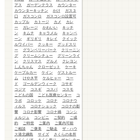
アス
ガーデンテラス
カウンター
カウンターキッチン
かけ
ガス３
口
ガスコンロ
ガスコンロ設置可
カップル
カトージ
カメ
カレ
ー
ガレージ
かわいい
キッチ
ン
キムチ
キャラメル
キャンペ
ーン
ギリギリ
キレイ
クイック
ルワイパー
クッキー
グッドスリ
ー
グランベリーパーク
クリーニン
グ
クリームシチュー
グリーンライ
ン
クリスマス
グルメ
クレヨン
しんちゃん
クローゼット
ケーキ
ケーブルカー
ケイン
ゲストルー
ム
けやき平
ケルヒャー
コー
ド
ゴールデンウィーク
コサギ
コジマ
コスギ
コスパ
コスモ
こどもの国
こども医療センター
コ
ラボ
コロッケ
コロナ
コロナウ
ィルス
コロナショック
コロナの影
響
コロナ影響
コロナ禍
コンシ
ェルジュ
コンビニ
ご契約
ご成
約
ご時世
ご案内
ご案内可能
ご相談
ご褒美
ご馳走
ザ・ハウ
ス港北綱島
サイズ
さくらの名所