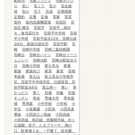
配BOX
宅配ブックス
宅配ボック
ス
安い
安くて
安さ
安全確
保
安心
完了
完成
定期借家
定期的
定番
定食
実家
実質
室内
室内洗濯機置場
宮前区
宮
前区.横浜
宮前平
宮前平，南向
き，食洗器付き
宮前平中学校
宮前
平小学校
宮前平徒歩12分、宮崎台徒
歩8分、新築分譲住宅
宮前平駅
宮
崎
宮崎中学校
宮崎二葉幼稚園
宮崎台
宮崎台ハイツ
宮崎台リージ
ェンシー
宮崎台駅
宮崎台駅徒歩５
分
宮崎小学校
家を売る
家屋
家族
家族向け
家系
家賃
容積
率超過
富士山
富士見台小学校学
区、宮前平中学校学区、分譲賃貸、宮
前平駅徒歩6分
富山幸一
寒い
寒
かったり
寒く
対価
対象
対面
キッチン
寿命
専修大学
専有面
積
専用庭
小中学校
小学校
小
学生
小泉農園
小田急
小田急多
摩線
小田急江ノ島線
小田急線
小田急線、南武線、田園都市線、向ヶ
丘遊園、登戸、たまプラーザ、溝の
口、駐車場２台、一戸建て、徒歩圏、