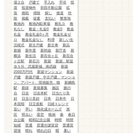
場２台
戸建て
手入れ
手頃
投
資
投資物件
折田不動公園
拡
張
挑戦
掃除
探し
接道
控
除
掲載
提案
支払い
整形地
敷地内
敷地内駐車場
敷礼０
敷
礼なし
敷金・礼金0
敷金0
敷金
礼金
敷金礼金0ヶ月
敷金礼金ゼ
ロ
敷金礼金なし
料理
新しい生
活様式
新古戸建
新古車
新品
新婚
新年度
新幹線
新庁舎
新
横浜
新生活
新百合ヶ丘
新百合
ヶ丘駅
新石川
新築
新築、駅徒
歩５分、武蔵新城、南武線
新築
2000万円代
新築マンション
新築
戸建
新築戸建、中古戸建、マンショ
ン、アパート、現地販売、猫
新綱島
駅
新緑
新規募集
施設
旗の
台
日吉
日吉本町
日当たり良
好
日当り良好
日本
日本中
日
本屈指
日立造船
日経トレンド
旨い
早い
旭化成ホームズ
旭
区
明るい
星空
映画
春
春日
台公園
昭和記念公園
時間
時間
短縮
普通
普通分譲賃貸
普通賃
貸借
晴れ
晴れの日
暇
暑い