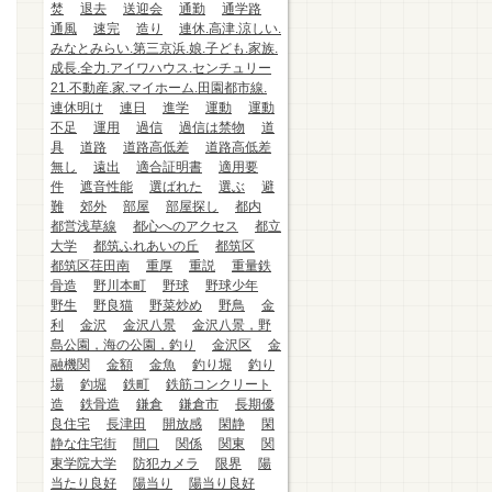
焚
退去
送迎会
通勤
通学路
通風
速完
造り
連休.高津.涼しい.
みなとみらい.第三京浜.娘.子ども.家族.
成長.全力.アイワハウス.センチュリー
21.不動産.家.マイホーム.田園都市線.
連休明け
連日
進学
運動
運動
不足
運用
過信
過信は禁物
道
具
道路
道路高低差
道路高低差
無し
遠出
適合証明書
適用要
件
遮音性能
選ばれた
選ぶ
避
難
郊外
部屋
部屋探し
都内
都営浅草線
都心へのアクセス
都立
大学
都筑ふれあいの丘
都筑区
都筑区荏田南
重厚
重説
重量鉄
骨造
野川本町
野球
野球少年
野生
野良猫
野菜炒め
野鳥
金
利
金沢
金沢八景
金沢八景，野
島公園，海の公園，釣り
金沢区
金
融機関
金額
金魚
釣り堀
釣り
場
釣堀
鉄町
鉄筋コンクリート
造
鉄骨造
鎌倉
鎌倉市
長期優
良住宅
長津田
開放感
閑静
閑
静な住宅街
間口
関係
関東
関
東学院大学
防犯カメラ
限界
陽
当たり良好
陽当り
陽当り良好