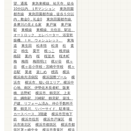
望、通風
東急東横線、祐天寺、徒歩
10分以内、１Rマンション
東急田園
都市線
東急田園都市線，徒歩５分以
内，敷金0，礼金0
東急田園都市線.
多摩川の見える家
東戸塚
東戸塚
駅
東横線
東横線、元住吉、駅近、
オートロック、エレベーター、浴室乾
燥機、ＩＨ、ウォシュレット、
東海
道
東生田
松本悟
松濤
柱
査
定
柿生
栗平
根っこ
根岸線
格闘
案内
桜
桜並木
桜木町
梅
梅雨
梅雨明け
梶が谷
梶ヶ
谷
梶ヶ谷小学校・宮崎中学校
梶ヶ
谷駅
業者
楽しめ
標高
横浜
横浜南共済病院
横浜国際プール
横
浜市
横浜市、狙い目エリア、横浜中
心地、南区、伊勢佐木長者町、阪東
橋、吉野町
横浜市、鶴見区、上末
吉、綱島駅、川崎駅、鶴見駅、築浅、
戸建、リフォーム済み、仲介手数料不
要、鶴見川、リバーサイド、駐車場、
カースペース、3階建
横浜市営地下
鉄
横浜市役所
横浜市戸塚区
横
浜市港北区
横浜市都筑区
横浜市都
筑区茅ヶ崎中央
横浜市青葉区
横浜