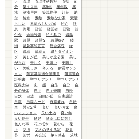
レ
管理
管理体制良好
管轄
節
分
築１０年
築9年
築年数
築
浅
築浅戸建
築浅物件
紅葉
納
付
純粋
素敵
素敵なお家
素晴
らしい
素晴らしいお家
紹介
終
息
終電
経営
経営者
経験
給
付金
給湯設備
絵の具で
綱島
駅
綺麗
綺麗な
綺麗好き
綾
瀬
緊急事態宣言
総合病院
緑
区
締結
締結日
縁とタイミン
グ
美しが丘
美しが丘公園
美し
が丘西
美しく
美味い
美味し
い
美味しさ
考える
耐震マンシ
ョン
耐震基準適合証明書
耐震適合
証明書
聖マリアンナ
聖マリアンナ
医科大学
肉
能
自作
自分
自
分の身体
自宅
自宅売却
自慢
自炊
自然
自由が丘
自由設計
自粛
自粛ムード
自粛疲れ
自転
車
與安宏和
良い
良いお家
良
いマンション
良い土地
良い年
良い物件
良好
良薬は口に苦し
色んな事
花は桜木
花むら
花
上
花博
花火の見える家
花見
苔
苦労
英会話
茅ヶ崎市
茨城