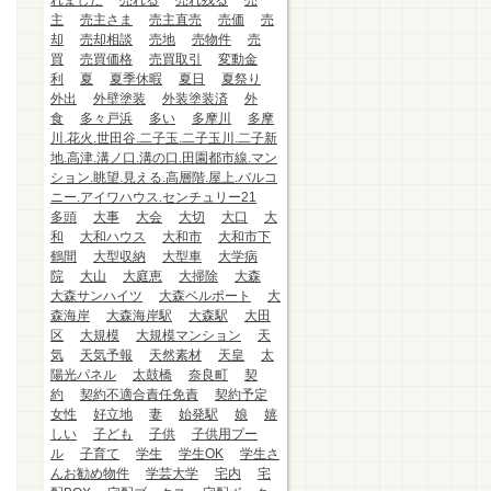
れました
売れる
売れ残る
売
主
売主さま
売主直売
売価
売
却
売却相談
売地
売物件
売
買
売買価格
売買取引
変動金
利
夏
夏季休暇
夏日
夏祭り
外出
外壁塗装
外装塗装済
外
食
多々戸浜
多い
多摩川
多摩
川.花火.世田谷.二子玉.二子玉川.二子新
地.高津.溝ノ口.溝の口.田園都市線.マン
ション.眺望.見える.高層階.屋上.バルコ
ニー.アイワハウス.センチュリー21
多頭
大事
大会
大切
大口
大
和
大和ハウス
大和市
大和市下
鶴間
大型収納
大型車
大学病
院
大山
大庭恵
大掃除
大森
大森サンハイツ
大森ベルポート
大
森海岸
大森海岸駅
大森駅
大田
区
大規模
大規模マンション
天
気
天気予報
天然素材
天皇
太
陽光パネル
太鼓橋
奈良町
契
約
契約不適合責任免責
契約予定
女性
好立地
妻
始発駅
娘
嬉
しい
子ども
子供
子供用プー
ル
子育て
学生
学生OK
学生さ
んお勧め物件
学芸大学
宅内
宅