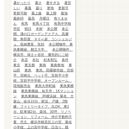
暑かったり
暑さ
暑すぎる
暑苦
しい
暴風
曇り
更地
更新可
更新可能
最上級
最上階
最強
最終枡
最高
月曜日
有りませ
ん
有馬
有馬４丁目
有馬中学校
学区
朝日
木材
未公開
未公
開、溝の口ガーデンアクアス、高層
階、角部屋、９０㎡超、コンシェルジ
ュ、収納豊富、笑顔
未公開物件、東
急東横線、都立大学、
未公開物件、
横浜市、保土ヶ谷区、優先的にご紹
介
本店
本社
杉本和弘
条件
東京
東京都
東南
東南角地
東
山田
東急
東急、田園都市線、宮前
平、宮崎台、ペット可、宮前平小学
校、宮前平中学校、オープンルーム、
現地販売会
東急大井町線
東急東横
線
東急東横線，祐天寺，1Kマンショ
ン
東急東横線、JR横浜線、菊名、大
倉山、徒歩10分、駅近、戸建、2階
建、ファミリータイプ、3LDK、車2
台、駐車場2台、築浅、30坪、リノベ
ーション、リフォーム、仲介手数料不
要、売主、横浜市鶴見区上の宮、菊名
小学校、上の宮中学校、日当り、眺