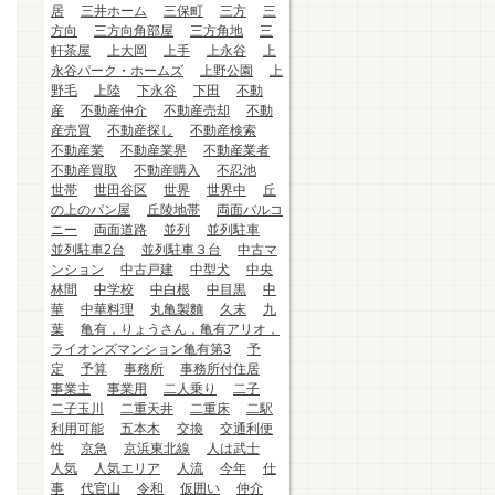
居
三井ホーム
三保町
三方
三
方向
三方向角部屋
三方角地
三
軒茶屋
上大岡
上手
上永谷
上
永谷パーク・ホームズ
上野公園
上
野毛
上陸
下永谷
下田
不動
産
不動産仲介
不動産売却
不動
産売買
不動産探し
不動産検索
不動産業
不動産業界
不動産業者
不動産買取
不動産購入
不忍池
世帯
世田谷区
世界
世界中
丘
の上のパン屋
丘陵地帯
両面バルコ
ニー
両面道路
並列
並列駐車
並列駐車2台
並列駐車３台
中古マ
ンション
中古戸建
中型犬
中央
林間
中学校
中白根
中目黒
中
華
中華料理
丸亀製麵
久末
九
葉
亀有，りょうさん，亀有アリオ，
ライオンズマンション亀有第3
予
定
予算
事務所
事務所付住居
事業主
事業用
二人乗り
二子
二子玉川
二重天井
二重床
二駅
利用可能
五本木
交換
交通利便
性
京急
京浜東北線
人は武士
人気
人気エリア
人流
今年
仕
事
代官山
令和
仮囲い
仲介