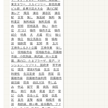
ィ、９１．２６㎡、４LDK、角部屋、
東京タワー、スカイツリー、新宿高層
ビル群、多摩川花火大会
溝の口駅
激レア
濁流
瀬谷
瀬谷区
瀬谷
駅
災害
無し
無垢材
無料
無
料査定
無料相談
無料見積
焼
肉
照明
照明器具
熱い
熱中
症
片づけ
物件
物件不足
物件
紹介
特典
犬
犬蔵
狩り
独り
身
独立
独立洗面台
猫
猫相
談
猫飼育
猿
玄関
率
玉川
王禅寺ふるさと公園
王禅寺東
珍し
い
現地販売会
現地販売会、田園都
市線、小田急線、南武線、向ヶ丘遊
園、溝の口、たまプラーザ、登戸、マ
ンション、リゾート、国府津
琴平神
社
環境
環状4号線
生活
生活
利便性
生活至便
生田
用賀
田
園都市線
田園都市線利用
田園都市
線沿線
田奈
由比ガ浜
申し込
み
申込
留守
畳
病気
病院
癒し
発行
発表
発達
登戸
登
記
白鳥
百合ヶ丘
皆様
目黒
区
直売
直撃
相場
相模湾
相
談
相鉄線、鶴ヶ峰、徒歩圏内、ファ