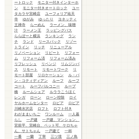
ートロック
モニター付きインターホ
ン
モニター付きオートロック
ユー
タカラヤ宮崎店
ユーフォリア祐天
寺
ゆがみ
ゆったり
ヨネッティ
王禅寺
らーめん
ラーメン、味噌
汁
ラーメン王
ラッピングバス
ららぽーと横浜
ランキング
ラン
チ
ランド
リースバック
リゾー
トライン
リッチ
リニューアル
リノベーション
リピート
リフォー
ム
リフォーム済
リフォーム済み
リフレッシュ
リベンジ
リムジンバ
ス
リモート
リモートワーク
リ
モート部屋
リロケーション
ル・パ
ン・コティディアン
ルーフ
ルーフ
コート
ルーフバルコニー
ループ
橋
ルームシェア
ルララこうほく
レンガ
ローン
ローン控除
ロイ
ヤルホームセンター
ロピア
ロピア
川崎水沢店
ロフト
ロフト付き
わがままいちご
ワンルーム
一人暮
らし
一戸建
一戸建、マンション、
宮前平、宮崎台、ペット可、ケロちゃ
ん、サトちゃん
一戸建て
一杯
一番
一蘭
丁寧
三ツ境
三ノ鳥