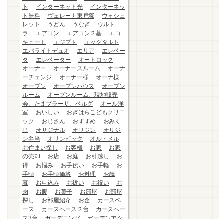
ト
インターネット光
インターネッ
ト無料
ヴェレーナ東戸塚
ウォシュ
レット
うどん
うなぎ
ウルト
ラ
エアコン
エアコン２基
エコ
キュート
エジプト
エッグタルト
エバライトデュオ
エリア
エレベー
タ
エレベーター
オートロック
オーナー
オーナーズルーム
オーナ
ーチェンジ
オーナー様
オーナ様
オープン
オープンハウス
オープン
ルーム
オープンルーム、現地販売
会、たまプラーザ、ベルグ
オール洋
室
おいしい
おぎはらこどもクリニ
ック
おじさん
おすすめ
おみく
じ
オリジナル
オリジン
オリジ
ン弁当
オリンピック
オル・メル
お住まい探し
お客様
お家
お家
の売却
お店
お庭
お引越し
お
得
お悩み
お手伝い
お手軽
お
手頃
お手頃価格
お料理
お歳
暮
お申込み
お祓い
お祝い
お
肉
お腹
お菓子
お部屋
お部屋
探し
お部屋紹介
お金
カースペ
ース
カースペース２台
カースペー
ス3台
ガーデニング
ガーデンアク