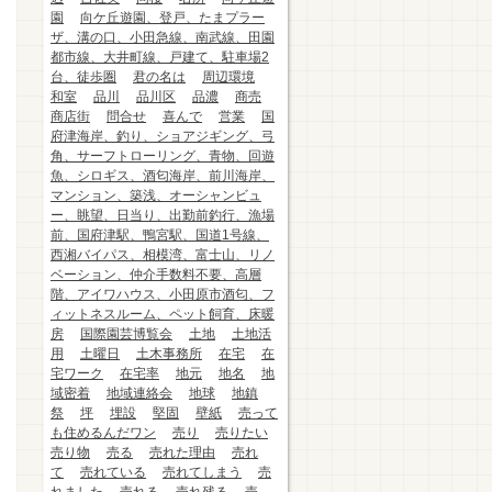
園
向ケ丘遊園、登戸、たまプラー
ザ、溝の口、小田急線、南武線、田園
都市線、大井町線、戸建て、駐車場2
台、徒歩圏
君の名は
周辺環境
和室
品川
品川区
品濃
商売
商店街
問合せ
喜んで
営業
国
府津海岸、釣り、ショアジギング、弓
角、サーフトローリング、青物、回遊
魚、シロギス、酒匂海岸、前川海岸、
マンション、築浅、オーシャンビュ
ー、眺望、日当り、出勤前釣行、漁場
前、国府津駅、鴨宮駅、国道1号線、
西湘バイパス、相模湾、富士山、リノ
ベーション、仲介手数料不要、高層
階、アイワハウス、小田原市酒匂、フ
ィットネスルーム、ペット飼育、床暖
房
国際園芸博覧会
土地
土地活
用
土曜日
土木事務所
在宅
在
宅ワーク
在宅率
地元
地名
地
域密着
地域連絡会
地球
地鎮
祭
坪
埋設
堅固
壁紙
売って
も住めるんだワン
売り
売りたい
売り物
売る
売れた理由
売れ
て
売れている
売れてしまう
売