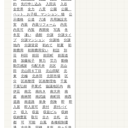
約
先行申し込み
入田浜
入谷
全世界
全力
八景
公園
公園、
ペット、お子様、マンション、猫
公
示価格
公道
六浦
共用施設充
実
内装
内装リフォーム
内見
内見可
内覧
再開発
写真
冬
冬至
凄い
函館
分譲
分譲タイ
プ
分譲マンション
分譲地
分譲
地内
分譲賃貸
初めて
初夏
初
期費用
初期費用安い
初詣
別
荘
利回
前回
前田町
前面道
路
加藤祐子
努力
労力
動物
勤労感謝
勾配天井
北区
北山
田
北山田６丁目
北山田駅
北
東
北極
北赤羽
北部市場
区
分
区画整理
区画整理地
千葉
千葉弘樹
卒業式
協議地区内
南
伊豆
南北
南向き
南大井
南
庭
南林間
南武線
南町田
南西
道路
南道路
単身
危険
即
即
入居
即入居可
原付
原付バイ
ク
収入
収益
収益ビル
収納
収納豊富
取引
古さ
古札
古
都
可
可能
台風
各種税制優
遇
吉佐美
同棲
名所
向ヶ丘遊