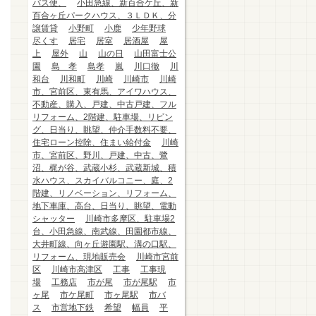
バス便、
小田急線、新百合ケ丘、新
百合ヶ丘パークハウス、３ＬＤＫ、分
譲賃貸
小野町
小鹿
少年野球
尽くす
居宅
居室
居酒屋
屋
上
屋外
山
山の日
山田富士公
園
島 孝
島孝
嵐
川口徹
川
和台
川和町
川崎
川崎市
川崎
市、宮前区、東有馬、アイワハウス、
不動産、購入、戸建、中古戸建、フル
リフォーム、2階建、駐車場、リビン
グ、日当り、眺望、仲介手数料不要、
住宅ローン控除、住まい給付金
川崎
市、宮前区、野川、戸建、中古、鷺
沼、梶が谷、武蔵小杉、武蔵新城、積
水ハウス、スカイバルコニー、庭、2
階建、リノベーション、リフォーム、
地下車庫、高台、日当り、眺望、電動
シャッター
川崎市多摩区、駐車場2
台、小田急線、南武線、田園都市線、
大井町線、向ヶ丘遊園駅、溝の口駅、
リフォーム、現地販売会
川崎市宮前
区
川崎市高津区
工事
工事現
場
工務店
市が尾
市が尾駅
市
ヶ尾
市ケ尾町
市ヶ尾駅
市バ
ス
市営地下鉄
希望
幅員
平