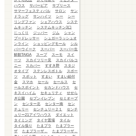
さくらんぼ
さくら祭り
ザセンター
ハウス
サバービア
サブリース
サマーフェスティバル
サロン
サン
ドラッグ
サンハイツ
シー
シー
リングファン
シェアハウス
システ
ムキッチン
システムキッチン3口
じっくり
ジッパー
ジム
シャン
プードレッサー
シュガーラッシュオ
ンライン
ショッピングモール
シル
バーウイーク
スーパー
スーパー生
鮮館TAIGA
スープ
スーモ
スイ
ーツ
スカイツリー見
スカイバルコ
ニー
スカパー
すすき野
スタジ
オタイプ
ステンレスボトル
スポー
ツ
スポット
すまい
すまい給付
金
スマホ
セール
セールス
セ
ールスポイント
セカンドハウス
セ
キスイハイム
セキュリティ
せせら
ぎ公園
セブンイレブン
セミオープ
ン
センター北
センター南
セン
チュリー
センチュリー２１
センチ
ュリー21アイワハウス
ダイエット
タイミング
タイヤ置場
タイル
タイル張り
たまプラ
たまプラー
ザ
たまプラーザ，
たまプラーザ，