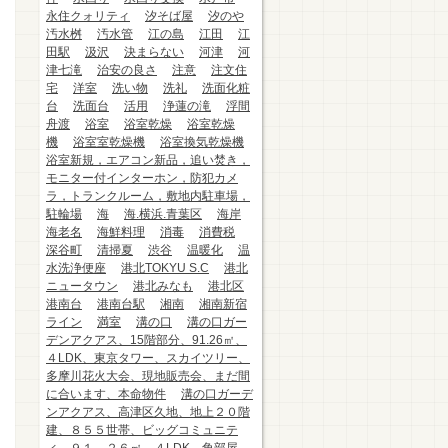
永住クォリティ
汐そば屋
汐のや
汚水桝
汚水管
江の島
江田
江
田駅
汲沢
決まらない
河津
河
津七滝
治安の良さ
注意
注文住
宅
洋室
洗い物
洗礼
洗面化粧
台
洗面台
活用
浄蓮の滝
浮間
舟渡
浴室
浴室乾燥
浴室乾燥
機
浴室室乾燥機
浴室換気乾燥機
浴室新規，エアコン新品，追い焚き，
モニター付インターホン，防犯カメ
ラ，トランクルーム，敷地内駐車場，
駐輪場
海
海.横浜.青葉区
海岸
海老名
海鮮料理
消毒
消費税
深谷町
清掃夏
渋谷
温暖化
温
水洗浄便座
港北TOKYU S.C
港北
ニュータウン
港北みなも
港北区
港南台
港南台駅
湘南
湘南新宿
ライン
満室
溝の口
溝の口ガー
デンアクアス、15階部分、91.26㎡、
４LDK、東京タワー、スカイツリー、
多摩川花火大会、現地販売会、まだ間
に合います、本命物件
溝の口ガーデ
ンアクアス、高津区久地、地上２０階
建、８５５世帯、ビッグコミュニテ