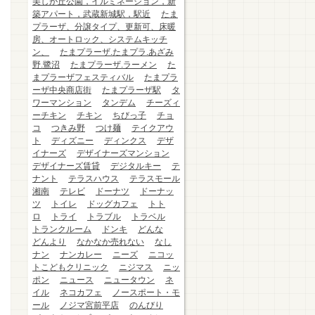
美しが丘公園，イルミネーション，新
築アパート，武蔵新城駅，駅近
たま
プラーザ、分譲タイプ、更新可、床暖
房、オートロック、システムキッチ
ン、
たまプラーザ.たまプラ.あざみ
野.鷺沼
たまプラーザ.ラーメン
た
まプラーザフェスティバル
たまプラ
ーザ中央商店街
たまプラーザ駅
タ
ワーマンション
タンデム
チーズィ
ーチキン
チキン
ちびっ子
チョ
コ
つきみ野
つけ麺
テイクアウ
ト
ディズニー
ディンクス
デザ
イナーズ
デザイナーズマンション
デザイナーズ賃貸
デジタルキー
テ
ナント
テラスハウス
テラスモール
湘南
テレビ
ドーナツ
ドーナッ
ツ
トイレ
ドッグカフェ
トト
ロ
トライ
トラブル
トラベル
トランクルーム
ドンキ
どんな
どんより
なかなか売れない
なし
ナン
ナンカレー
ニーズ
ニコッ
トこどもクリニック
ニジマス
ニッ
ポン
ニュース
ニュータウン
ネ
イル
ネコカフェ
ノースポート・モ
ール
ノジマ宮前平店
のんびり