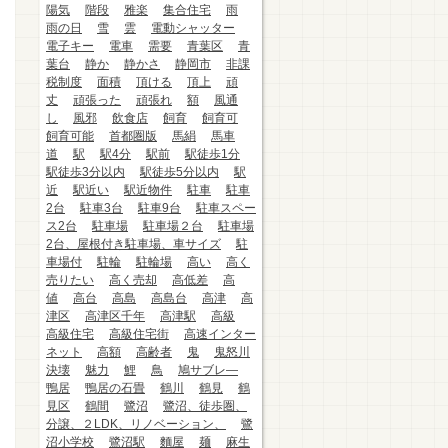
陽気
階段
雅楽
集合住宅
雨
雨の日
雪
雲
電動シャッター
電子キー
電車
需要
青葉区
青
葉台
静か
静かさ
静岡市
非課
税制度
面積
頂ける
頂上
頑
丈
頑張った
頑張れ
額
風通
し
風邪
飲食店
飼育
飼育可
飼育可能
首都圏版
馬絹
馬車
道
駅
駅4分
駅前
駅徒歩1分
駅徒歩3分以内
駅徒歩5分以内
駅
近
駅近い
駅近物件
駐車
駐車
2台
駐車3台
駐車9台
駐車スペー
ス2台
駐車場
駐車場２台
駐車場
2台、屋根付き駐車場、車サイズ
駐
車場付
駐輪
駐輪場
高い
高く
売りたい
高く売却
高低差
高
値
高台
高島
高島台
高津
高
津区
高津区千年
高津駅
高級
高級住宅
高級住宅街
高速インター
ネット
高額
高齢者
鬼
鬼怒川
決壊
魅力
鯉
鳥
鳩サブレ―
鴨居
鴨居の石畳
鶴川
鶴見
鶴
見区
鶴間
鷺沼
鷺沼、徒歩圏、
分譲、２LDK、リノベーション、
鷺
沼小学校
鷺沼駅
麵屋
麺
麻生