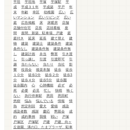
平坦
平坦地
平塚
平塚駅
平
成
平成３１年
平成築
平戸
年
末
年齢
幸区
幼稚園
広い
広
いマンション
広いリビング
広い
庭
広告掲載
床
床暖房
店舗
店舗付住宅
店長
店頭看板
座
間
座間、新築、駐車場、戸建
庭
庭付き
延床
延長
建て替え
建
物
建築
建築士
建築条件
建築
条件なし
建築条件無
建築条件無
し
建築計画
弁当
弊害
引き渡
し
引っ越し
引渡
引渡即可
引
越
当たらない
当たり
当社
影
響
役員会
後楽本舗
徒歩
徒歩
１０分
徒歩1分
徒歩２分
徒歩3
分
徒歩４分
徒歩5分
徒歩圏
徒歩圏内
心
心肺機能
必ず
必
死
必要
必見
忙し
快晴
怖く
ない
急行停車駅
恩田
恩田町
悠樹
悩み
悩んでいる
情報
情
熱
想定利回
愛犬
愛猫
感染
感染者数
感謝
慶応
懇親会
成
約
成約事例
我慢
戦い
戸塚
戸塚区
戸塚駅
戸建
戸建、向ヶ
丘遊園、溝の口、たまプラーザ、駐車