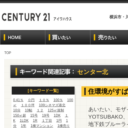
横浜市・
TOP
センター北
住環境がす
[キーワード一覧]
0.41％
０円
１０％
100％
100
㎡
１００坪
109シネマズ港北
あいたい、モザ
10分
10帖
１２
125㎡規制
150㎡超
15号
19号
1DK
１
YOTSUBAK
K
1LDK
1R
１丁目
1円
1
地下鉄ブルーラ
分
1年
1棟マンション
1棟売り