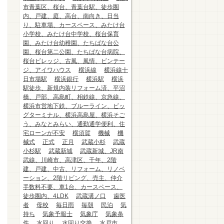
市青葉区、桜台、青葉台駅、徒歩圏
内、戸建、庭、高台、南向き、日当
り、駐車場、カースペース、みたけ台
小学校、みたけ台中学校、桜台保育
園、みたけ台幼稚園、たちばな台公
園、桜台第二公園、たちばな台病院、
桜台ビレッジ、古風、風情、ビンテー
ジ、アイワハウス
横浜線
横浜線十
日市場駅
横浜銀行
横浜駅
横浜
駅徒歩、新規内装リフォーム済、平沼
橋、戸部、高島町、相鉄線、京急線、
横浜市営地下鉄、ブルーライン、ビッ
グターミナル、横浜高島屋、横浜そご
う、みなとみらい、通勤通学便利、住
宅ローンが不安
横須賀
機械
機
械式
正式
正月
武蔵小杉
武蔵
小杉駅
武蔵新城
武蔵新城、JR南
武線、川崎市、高津区、千年、2階
建、戸建、中古、リフォーム、リノベ
ーション、2階リビング、売主、仲介
手数料不要、車1台、カースペース、
徒歩圏内、4LDK
武蔵溝ノ口
歯医
者
母校
毎日雨
毎朝
民泊
気
持ち
気象予報士
気象庁
気象条
件
水回り
水回り交換
水戸市