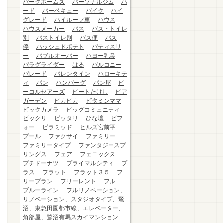
パークホームズ
パーソナルジム
ハ
ード
バーベキュー
バイク
ハイ
グレード
ハイルーフ車
ハウス
ハウスメーカー
バス
バス・トイレ
別
バストイレ別
バス便
バス
停
ハッシュドポテト
パティスリ
ー
バブルオーバー
ハヨー乳業
パラグライダー
はる
バルコニー
パレード
バレンタイン
ハローキテ
ィ
パン
ハンバーグ
パン屋
ビ
ーコルセアーズ
ビートたけし
ビア
ガーデン
ピカピカ
ビタミンママ
ビックカメラ
ビッグコミュニティ
ビックリ
ピッタリ
ひな壇
ビフ
ォー
ピラミッド
ヒルズ宮前平
プール
ファクサイ
ファミリー
ファミリータイプ
ファンタジースプ
リングス
フェア
フェニックス
プチドーナツ
プライマルシティ
プ
ラス
フラット
フラット３５
フ
リープラン
フリーレント
フル
ブルーライン
フルリノベーション、
リノベーション、スタジオタイプ、鷺
沼、東急田園都市線、エレベーター、
角部屋、鷺沼有馬スカイマンション