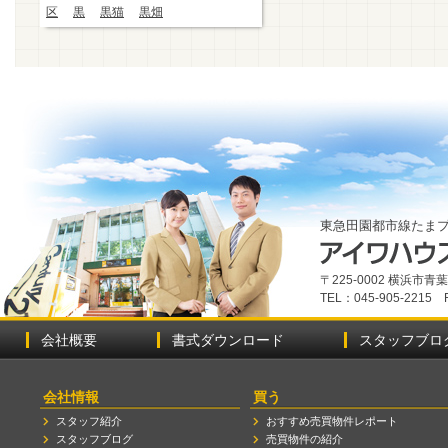
区
黒
黒猫
黒畑
東急田園都市線たま
〒225-0002 横浜市
TEL：045-905-2215 
会社概要
書式ダウンロード
スタッフブロ
会社情報
買う
スタッフ紹介
おすすめ売買物件レポート
スタッフブログ
売買物件の紹介