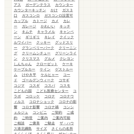
アス
ガーデンテラス
カウンター
カウンターキッチン
かけ
ガス３
口
ガスコンロ
ガスコンロ設置可
カップル
カトージ
カメ
カレ
ー
ガレージ
かわいい
キッチ
ン
キムチ
キャラメル
キャンペ
ーン
ギリギリ
キレイ
クイック
ルワイパー
クッキー
グッドスリ
ー
グランベリーパーク
クリーニン
グ
クリームシチュー
グリーンライ
ン
クリスマス
グルメ
クレヨン
しんちゃん
クローゼット
ケーキ
ケーブルカー
ケイン
ゲストルー
ム
けやき平
ケルヒャー
コー
ド
ゴールデンウィーク
コサギ
コジマ
コスギ
コスパ
コスモ
こどもの国
こども医療センター
コ
ラボ
コロッケ
コロナ
コロナウ
ィルス
コロナショック
コロナの影
響
コロナ影響
コロナ禍
コンシ
ェルジュ
コンビニ
ご契約
ご成
約
ご時世
ご案内
ご案内可能
ご相談
ご褒美
ご馳走
ザ・ハウ
ス港北綱島
サイズ
さくらの名所