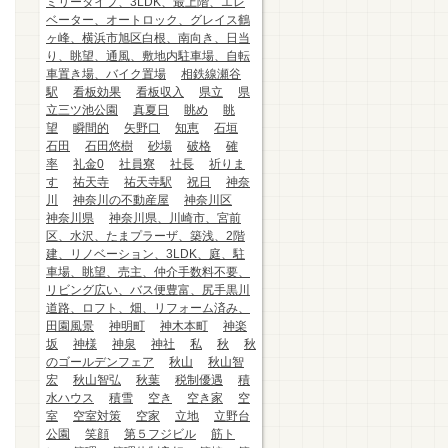
ミリータイプ、3LDK、最上階、エレ
ベーター、オートロック、グレイス鶴
ヶ峰、横浜市旭区白根、南向き、日当
り、眺望、通風、敷地内駐車場、自転
車置き場、バイク置場
相鉄線瀬谷
駅
看板効果
看板収入
県立
県
立三ツ池公園
真夏日
眺め
眺
望
瞬間的
矢野口
知恵
石垣
石田
石田悠樹
砂場
破格
確
率
礼金0
社員寮
社長
祈りま
す
祐天寺
祐天寺駅
祝日
神奈
川
神奈川の不動産屋
神奈川区
神奈川県
神奈川県、川崎市、宮前
区、水沢、たまプラーザ、築浅、2階
建、リノベーション、3LDK、庭、駐
車場、眺望、売主、仲介手数料不要、
リビング広い、バス便豊富、尻手黒川
道路、ロフト、畑、リフォーム済み、
田園風景
神明町
神木本町
神楽
坂
神様
神泉
神社
私
秋
秋
のゴールデンフェア
秋山
秋山智
宏
秋山智弘
秋葉
税制優遇
積
水ハウス
積雪
空き
空き家
空
室
空室対策
空家
立地
立野台
公園
笑顔
第５フジビル
筋ト