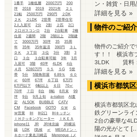
ン・雑貨・日用品
1番手
1種低層
2000万円
200
坪
2018
2019
2021年
２１
詳細を見る »
21帖
2500万円
290円
２DK
２Ｋ
２LDK
2世帯
2世帯住宅
2人入居可
2分
2割
２匹
2口
物件のご紹介
２口ガスコンロ
2台
2台駐車
2種
住居
2週間
2階
2階以上
2階建
て
3000万円
30坪
35
35周
物件のご紹介です♪
年
35年
35年返済
390円
３Ｌ
ＤＫ
３丁目
３位
3分
3割
3
す！！ 横浜市
口
３台
３台駐車可能
3年
3月
3LDK 賃料：2
入居可
3階
40坪
4LDK
4台
４月
5280万円
５５
５G
5世
詳細を見る »
帯
5分
5階角部屋
6.89％
６０
㎡
60坪
67坪
６丁目
6万円
横浜市都筑区
6万円以下
6帖以上
６日
70㎡
70坪
７日
8台
8帖
8月末
99
坪
9台
9月上旬
a-nation
AI査
定
ALSOK
BUBBLE
CATV
横浜市都筑区北
CM
Facebook
GOTO
ＧＷ
Ｇ
鉄グリーンライ
Ｗ営業
IH
IH2口
IHキッチン
ＩＨクッキングヒーター
ＩＫＥＡ
2台の豪華な4
iphone11
JR
JR埼京線
JR横浜
陽の光がとて […
線
LDK
l気候
㎡
MEGAドン・
キホーテ東名川崎店
Merengue（メ