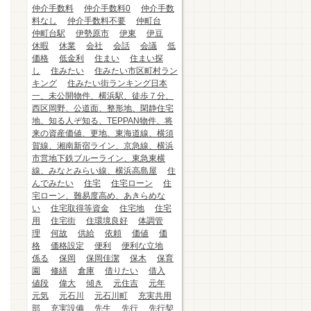
仲介手数料
仲介手数料0
仲介手数
料なし
仲介手数料不要
仲町台
仲町台駅
伊勢原市
伊東
伊豆
休暇
休業
会社
会話
会議
低
価格
低金利
住まい
住まい探
し
住みたい
住みたい市区町村ラン
キング
住みたい街ランキング日本
一、未公開物件、横浜駅、徒歩７分、
西区岡野、公道面、整形地、閑静住宅
地、知る人ぞ知る、TEPPAN物件、将
来の資産価値、更地、東海道線、横須
賀線、湘南新宿ライン、京急線、横浜
市営地下鉄ブルーライン、東急東横
線、みなとみらい線、横浜高島屋
住
んでみたい
住宅
住宅ローン
住
宅ローン、難易度高め、あきらめな
い
住宅取得等資金
住宅地
住宅
用
住宅街
住環境良好
体調管
理
何故
供給
依頼
価値
価
格
価格設定
便利
便利な立地
係る
保岡
保岡佳潔
保木
保育
園
修繕
倉庫
借りたい
借入
値段
偉大
傾き
元住吉
元年
元気
元石川
元石川町
充実共用
部
充実設備
先生
先行
先行契