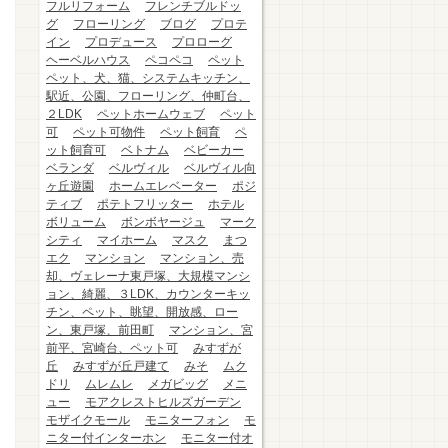
フルリフォーム
フレンチブルドッ
グ
フローリング
ブログ
プロテ
イン
プロデュース
プロローグ
ヘーベルハウス
ペコペコ
ペット
ペット、犬、猫、システムキッチン、
駅近、公園、フローリング、仲町台、
２LDK
ペットホームウェブ
ペット
可
ペット可物件
ペット飼育
ペ
ット飼育可
ベトナム
ベビーカー
ベランダ
ベルヴィル
ベルヴィル向
ヶ丘遊園
ホームエレベーター
ポジ
ティブ
ポテトフリッター
ホテル
ボリューム
ボンボヤージュ
マーク
シティ
マイホーム
マスク
まつ
エク
マンション
マンション、売
却、ヴェレーナ東戸塚、大規模マンシ
ョン、綺麗、３LDK、カウンターキッ
チン、ペット、眺望、開放感、ロー
ン、東戸塚、前田町
マンション、宮
前平、宮崎台、ペット可
みすずが
丘
みすずが丘戸建て
みそ
ムク
ドリ
ムレムレ
メガビッグ
メニ
ュー
モアクレストヒルズガーデン
モザイクモール
モニターフォン
モ
ニター付インターホン
モニター付オ