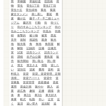
県
草柳園
草薙杉道
荏田南
荷
物
菅生
菅生1丁目
菅生2丁目
菅生ケ丘
菅生緑地
菊名
菊菜
蒙古タンメン
蒸し蒸し
蔓延
蕎
麦
藤が丘
藤子・F・不二雄ミュー
ジアム
藤沢市
行動
街
街づく
り
街のすみここちランキング
街の
住みここちランキング
街並み
街路
樹
衝撃的
被り物
被害
西友
見学
規制
視認性
親身
観光
地
観光客
角
角地
角部屋
解
体
解除
記録的
設備
設備充
実
試算
読売ランド
読売ランド
前
課税
谷戸山公園
豊島屋
販
売
販売開始
買い取る
買い替
え
買主
買主さま
買取
貸した
い
貸別荘
貸家
費用
賃料
賃
料収入
賃貸
賃貸、賃貸管理、定期
清掃、
賃貸アパート
賃貸中
賃
貸募集
賃貸管理
資産価値
資産
運用
資金計画
賑やか
購入
起
業
超広角
趣味
足腰
踊場
身
体
車
車2台
車3台
車大好き
車庫
軟式
転勤
辛い
辻堂
近
く
返済
追い焚き
追浜駅
追