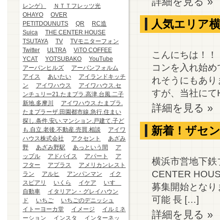
詳細を見る »
レンゲ）
ＮＴＴフレッツ光
OHAYO
OVER
人気エリア横
PETITDOUNUTS
QR
RC造
Suica
THE CENTER HOUSE
TSUTAYA
TV
TVモニターフォン
Twitter
ULTRA
ViTO COFFEE
こんにちは！！
YCAT
YOTSUBAKO
YouTube
コンを入れ始め
アーバンヒルズ
アーバンフォルム
アイス
あいたい
アイランドキッチ
れそうにもあり
ン
アイワハウス
アイワハウス.セ
すが、当社にてHP
ンチュリー21.たまプラ.高津.台風.二子
新地.多摩川
アイワハウス.たまプラ.
詳細を見る »
たまプラーザ.田園都市線.急行.住まい
探し.条件.安い.マンション.戸建て.子ど
新着！ザセン
も.自立.老後.不動産.売買.相談
アイワ
ハウス株式会社
アクセント
あざみ
野
あざみ野駅
あっという間
ア
ップル
アドバイス
アパート
ア
横浜市営地下鉄
フター
アプラス
アメリカンレスト
CENTER HO
ラン
アルヒ
アンパンマン
イク
スピアリ
いくら
イケア
いすゞ
募集開始となり
自動車
イタリアン・グレイハウン
可能 長 […]
ド
いちご
いちごのデニッシュ
イトーヨーカ堂
イメージ
イルミネ
詳細を見る »
ーション
インスタ
インターネッ