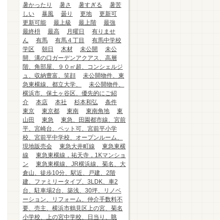
暑かったり
暑さ
暑すぎる
暑苦
しい
暴風
曇り
更地
更新可
更新可能
最上級
最上階
最強
最終枡
最高
月曜日
有りませ
ん
有馬
有馬４丁目
有馬中学校
学区
朝日
木材
未公開
未公
開、溝の口ガーデンアクアス、高層
階、角部屋、９０㎡超、コンシェルジ
ュ、収納豊富、笑顔
未公開物件、東
急東横線、都立大学、
未公開物件、
横浜市、保土ヶ谷区、優先的にご紹
介
本店
本社
杉本和弘
条件
東京
東京都
東南
東南角地
東
山田
東急
東急、田園都市線、宮前
平、宮崎台、ペット可、宮前平小学
校、宮前平中学校、オープンルーム、
現地販売会
東急大井町線
東急東横
線
東急東横線，祐天寺，1Kマンショ
ン
東急東横線、JR横浜線、菊名、大
倉山、徒歩10分、駅近、戸建、2階
建、ファミリータイプ、3LDK、車2
台、駐車場2台、築浅、30坪、リノベ
ーション、リフォーム、仲介手数料不
要、売主、横浜市鶴見区上の宮、菊名
小学校、上の宮中学校、日当り、眺