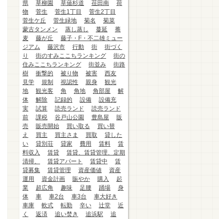
県
草柳園
草薙杉道
荏田南
荷
物
菅生
菅生1丁目
菅生2丁目
菅生ケ丘
菅生緑地
菊名
菊菜
蒙古タンメン
蒸し蒸し
蔓延
蕎
麦
藤が丘
藤子・F・不二雄ミュー
ジアム
藤沢市
行動
街
街づく
り
街のすみここちランキング
街の
住みここちランキング
街並み
街路
樹
衝撃的
被り物
被害
西友
見学
規制
視認性
親身
観光
地
観光客
角
角地
角部屋
解
体
解除
記録的
設備
設備充
実
試算
読売ランド
読売ランド
前
課税
谷戸山公園
豊島屋
販
売
販売開始
買い取る
買い替
え
買主
買主さま
買取
貸した
い
貸別荘
貸家
費用
賃料
賃
料収入
賃貸
賃貸、賃貸管理、定期
清掃、
賃貸アパート
賃貸中
賃
貸募集
賃貸管理
資産価値
資産
運用
資金計画
賑やか
購入
起
業
超広角
趣味
足腰
踊場
身
体
車
車2台
車3台
車大好き
車庫
軟式
転勤
辛い
辻堂
近
く
返済
追い焚き
追浜駅
追