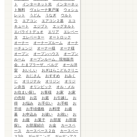
ト
インターネット光
インターネッ
ト無料
ヴェレーナ東戸塚
ウォシュ
レット
うどん
うなぎ
ウルト
ラ
エアコン
エアコン２基
エコ
キュート
エジプト
エッグタルト
エバライトデュオ
エリア
エレベー
タ
エレベーター
オートロック
オーナー
オーナーズルーム
オーナ
ーチェンジ
オーナー様
オーナ様
オープン
オープンハウス
オープン
ルーム
オープンルーム、現地販売
会、たまプラーザ、ベルグ
オール洋
室
おいしい
おぎはらこどもクリニ
ック
おじさん
おすすめ
おみく
じ
オリジナル
オリジン
オリジ
ン弁当
オリンピック
オル・メル
お住まい探し
お客様
お家
お家
の売却
お店
お庭
お引越し
お
得
お悩み
お手伝い
お手軽
お
手頃
お手頃価格
お料理
お歳
暮
お申込み
お祓い
お祝い
お
肉
お腹
お菓子
お部屋
お部屋
探し
お部屋紹介
お金
カースペ
ース
カースペース２台
カースペー
ス3台
ガーデニング
ガーデンアク