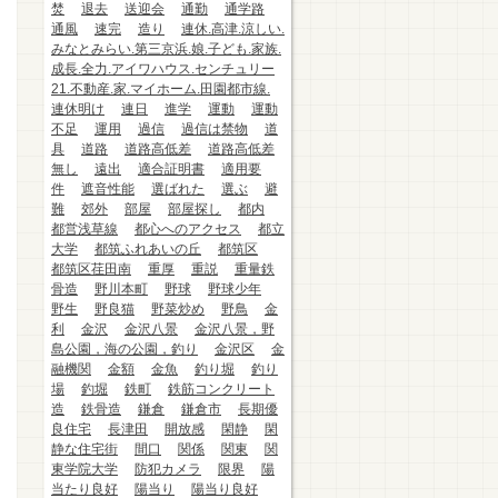
焚
退去
送迎会
通勤
通学路
通風
速完
造り
連休.高津.涼しい.
みなとみらい.第三京浜.娘.子ども.家族.
成長.全力.アイワハウス.センチュリー
21.不動産.家.マイホーム.田園都市線.
連休明け
連日
進学
運動
運動
不足
運用
過信
過信は禁物
道
具
道路
道路高低差
道路高低差
無し
遠出
適合証明書
適用要
件
遮音性能
選ばれた
選ぶ
避
難
郊外
部屋
部屋探し
都内
都営浅草線
都心へのアクセス
都立
大学
都筑ふれあいの丘
都筑区
都筑区荏田南
重厚
重説
重量鉄
骨造
野川本町
野球
野球少年
野生
野良猫
野菜炒め
野鳥
金
利
金沢
金沢八景
金沢八景，野
島公園，海の公園，釣り
金沢区
金
融機関
金額
金魚
釣り堀
釣り
場
釣堀
鉄町
鉄筋コンクリート
造
鉄骨造
鎌倉
鎌倉市
長期優
良住宅
長津田
開放感
閑静
閑
静な住宅街
間口
関係
関東
関
東学院大学
防犯カメラ
限界
陽
当たり良好
陽当り
陽当り良好