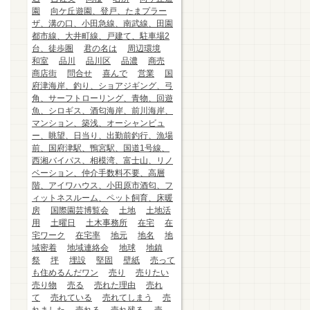
園
向ケ丘遊園、登戸、たまプラー
ザ、溝の口、小田急線、南武線、田園
都市線、大井町線、戸建て、駐車場2
台、徒歩圏
君の名は
周辺環境
和室
品川
品川区
品濃
商売
商店街
問合せ
喜んで
営業
国
府津海岸、釣り、ショアジギング、弓
角、サーフトローリング、青物、回遊
魚、シロギス、酒匂海岸、前川海岸、
マンション、築浅、オーシャンビュ
ー、眺望、日当り、出勤前釣行、漁場
前、国府津駅、鴨宮駅、国道1号線、
西湘バイパス、相模湾、富士山、リノ
ベーション、仲介手数料不要、高層
階、アイワハウス、小田原市酒匂、フ
ィットネスルーム、ペット飼育、床暖
房
国際園芸博覧会
土地
土地活
用
土曜日
土木事務所
在宅
在
宅ワーク
在宅率
地元
地名
地
域密着
地域連絡会
地球
地鎮
祭
坪
埋設
堅固
壁紙
売って
も住めるんだワン
売り
売りたい
売り物
売る
売れた理由
売れ
て
売れている
売れてしまう
売