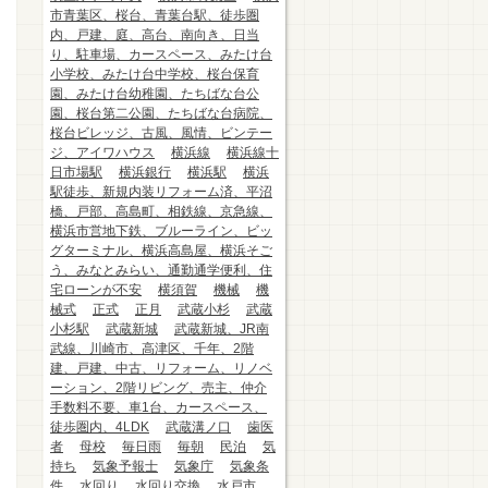
市青葉区、桜台、青葉台駅、徒歩圏
内、戸建、庭、高台、南向き、日当
り、駐車場、カースペース、みたけ台
小学校、みたけ台中学校、桜台保育
園、みたけ台幼稚園、たちばな台公
園、桜台第二公園、たちばな台病院、
桜台ビレッジ、古風、風情、ビンテー
ジ、アイワハウス
横浜線
横浜線十
日市場駅
横浜銀行
横浜駅
横浜
駅徒歩、新規内装リフォーム済、平沼
橋、戸部、高島町、相鉄線、京急線、
横浜市営地下鉄、ブルーライン、ビッ
グターミナル、横浜高島屋、横浜そご
う、みなとみらい、通勤通学便利、住
宅ローンが不安
横須賀
機械
機
械式
正式
正月
武蔵小杉
武蔵
小杉駅
武蔵新城
武蔵新城、JR南
武線、川崎市、高津区、千年、2階
建、戸建、中古、リフォーム、リノベ
ーション、2階リビング、売主、仲介
手数料不要、車1台、カースペース、
徒歩圏内、4LDK
武蔵溝ノ口
歯医
者
母校
毎日雨
毎朝
民泊
気
持ち
気象予報士
気象庁
気象条
件
水回り
水回り交換
水戸市