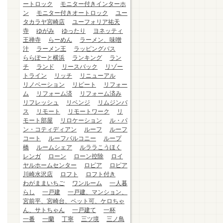
ートロック
モニター付きインターホ
ン
モニター付きオートロック
ユー
タカラヤ宮崎店
ユーフォリア祐天
寺
ゆがみ
ゆったり
ヨネッティ
王禅寺
らーめん
ラーメン、味噌
汁
ラーメン王
ラッピングバス
ららぽーと横浜
ランキング
ラン
チ
ランド
リースバック
リゾー
トライン
リッチ
リニューアル
リノベーション
リピート
リフォー
ム
リフォーム済
リフォーム済み
リフレッシュ
リベンジ
リムジンバ
ス
リモート
リモートワーク
リ
モート部屋
リロケーション
ル・パ
ン・コティディアン
ルーフ
ルーフ
コート
ルーフバルコニー
ループ
橋
ルームシェア
ルララこうほく
レンガ
ローン
ローン控除
ロイ
ヤルホームセンター
ロピア
ロピア
川崎水沢店
ロフト
ロフト付き
わがままいちご
ワンルーム
一人暮
らし
一戸建
一戸建、マンション、
宮前平、宮崎台、ペット可、ケロちゃ
ん、サトちゃん
一戸建て
一杯
一番
一蘭
丁寧
三ツ境
三ノ鳥