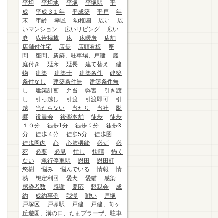
平坦
平坦地
平塚
平塚駅
平
成
平成３１年
平成築
平戸
年
末
年齢
幸区
幼稚園
広い
広
いマンション
広いリビング
広い
庭
広告掲載
床
床暖房
店舗
店舗付住宅
店長
店頭看板
座
間
座間、新築、駐車場、戸建
庭
庭付き
延床
延長
建て替え
建
物
建築
建築士
建築条件
建築
条件なし
建築条件無
建築条件無
し
建築計画
弁当
弊害
引き渡
し
引っ越し
引渡
引渡即可
引
越
当たらない
当たり
当社
影
響
役員会
後楽本舗
徒歩
徒歩
１０分
徒歩1分
徒歩２分
徒歩3
分
徒歩４分
徒歩5分
徒歩圏
徒歩圏内
心
心肺機能
必ず
必
死
必要
必見
忙し
快晴
怖く
ない
急行停車駅
恩田
恩田町
悠樹
悩み
悩んでいる
情報
情
熱
想定利回
愛犬
愛猫
感染
感染者数
感謝
慶応
懇親会
成
約
成約事例
我慢
戦い
戸塚
戸塚区
戸塚駅
戸建
戸建、向ヶ
丘遊園、溝の口、たまプラーザ、駐車