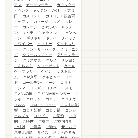
アス
ガーデンテラス
カウンター
カウンターキッチン
かけ
ガス３
口
ガスコンロ
ガスコンロ設置可
カップル
カトージ
カメ
カレ
ー
ガレージ
かわいい
キッチ
ン
キムチ
キャラメル
キャンペ
ーン
ギリギリ
キレイ
クイック
ルワイパー
クッキー
グッドスリ
ー
グランベリーパーク
クリーニン
グ
クリームシチュー
グリーンライ
ン
クリスマス
グルメ
クレヨン
しんちゃん
クローゼット
ケーキ
ケーブルカー
ケイン
ゲストルー
ム
けやき平
ケルヒャー
コー
ド
ゴールデンウィーク
コサギ
コジマ
コスギ
コスパ
コスモ
こどもの国
こども医療センター
コ
ラボ
コロッケ
コロナ
コロナウ
ィルス
コロナショック
コロナの影
響
コロナ影響
コロナ禍
コンシ
ェルジュ
コンビニ
ご契約
ご成
約
ご時世
ご案内
ご案内可能
ご相談
ご褒美
ご馳走
ザ・ハウ
ス港北綱島
サイズ
さくらの名所