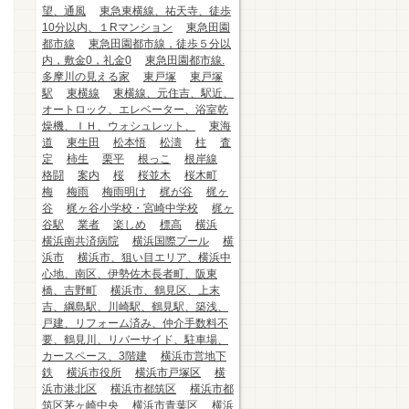
望、通風
東急東横線、祐天寺、徒歩
10分以内、１Rマンション
東急田園
都市線
東急田園都市線，徒歩５分以
内，敷金0，礼金0
東急田園都市線.
多摩川の見える家
東戸塚
東戸塚
駅
東横線
東横線、元住吉、駅近、
オートロック、エレベーター、浴室乾
燥機、ＩＨ、ウォシュレット、
東海
道
東生田
松本悟
松濤
柱
査
定
柿生
栗平
根っこ
根岸線
格闘
案内
桜
桜並木
桜木町
梅
梅雨
梅雨明け
梶が谷
梶ヶ
谷
梶ヶ谷小学校・宮崎中学校
梶ヶ
谷駅
業者
楽しめ
標高
横浜
横浜南共済病院
横浜国際プール
横
浜市
横浜市、狙い目エリア、横浜中
心地、南区、伊勢佐木長者町、阪東
橋、吉野町
横浜市、鶴見区、上末
吉、綱島駅、川崎駅、鶴見駅、築浅、
戸建、リフォーム済み、仲介手数料不
要、鶴見川、リバーサイド、駐車場、
カースペース、3階建
横浜市営地下
鉄
横浜市役所
横浜市戸塚区
横
浜市港北区
横浜市都筑区
横浜市都
筑区茅ヶ崎中央
横浜市青葉区
横浜