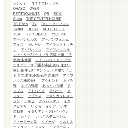
レンゲ）
ＮＴＴフレッツ光
OHAYO
OVER
PETITDOUNUTS
QR
RC造
Suica
THE CENTER HOUSE
TSUTAYA
TV
TVモニターフォン
Twitter
ULTRA
ViTO COFFEE
YCAT
YOTSUBAKO
YouTube
アーバンヒルズ
アーバンフォルム
アイス
あいたい
アイランドキッチ
ン
アイワハウス
アイワハウス.セ
ンチュリー21.たまプラ.高津.台風.二子
新地.多摩川
アイワハウス.たまプラ.
たまプラーザ.田園都市線.急行.住まい
探し.条件.安い.マンション.戸建て.子ど
も.自立.老後.不動産.売買.相談
アイワ
ハウス株式会社
アクセント
あざみ
野
あざみ野駅
あっという間
ア
ップル
アドバイス
アパート
ア
フター
アプラス
アメリカンレスト
ラン
アルヒ
アンパンマン
イク
スピアリ
いくら
イケア
いすゞ
自動車
イタリアン・グレイハウン
ド
いちご
いちごのデニッシュ
イトーヨーカ堂
イメージ
イルミネ
ーション
インスタ
インターネッ