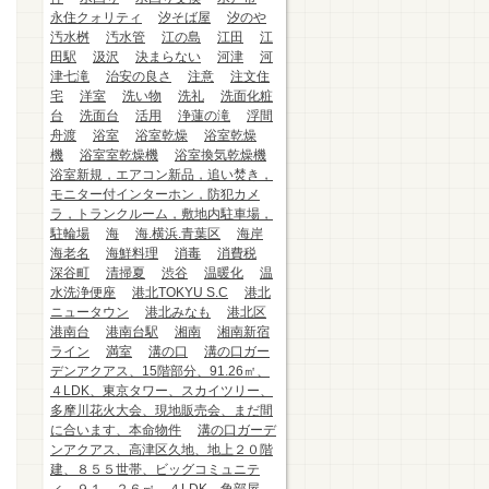
永住クォリティ
汐そば屋
汐のや
汚水桝
汚水管
江の島
江田
江
田駅
汲沢
決まらない
河津
河
津七滝
治安の良さ
注意
注文住
宅
洋室
洗い物
洗礼
洗面化粧
台
洗面台
活用
浄蓮の滝
浮間
舟渡
浴室
浴室乾燥
浴室乾燥
機
浴室室乾燥機
浴室換気乾燥機
浴室新規，エアコン新品，追い焚き，
モニター付インターホン，防犯カメ
ラ，トランクルーム，敷地内駐車場，
駐輪場
海
海.横浜.青葉区
海岸
海老名
海鮮料理
消毒
消費税
深谷町
清掃夏
渋谷
温暖化
温
水洗浄便座
港北TOKYU S.C
港北
ニュータウン
港北みなも
港北区
港南台
港南台駅
湘南
湘南新宿
ライン
満室
溝の口
溝の口ガー
デンアクアス、15階部分、91.26㎡、
４LDK、東京タワー、スカイツリー、
多摩川花火大会、現地販売会、まだ間
に合います、本命物件
溝の口ガーデ
ンアクアス、高津区久地、地上２０階
建、８５５世帯、ビッグコミュニテ