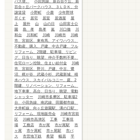
バス便、
小田急線、新百合ケ丘、新
百合ヶ丘パークハウス、３ＬＤＫ、分
譲賃貸
小野町
小鹿
少年野球
尽くす
居宅
居室
居酒屋
屋
上
屋外
山
山の日
山田富士公
園
島 孝
島孝
嵐
川口徹
川
和台
川和町
川崎
川崎市
川崎
市、宮前区、東有馬、アイワハウス、
不動産、購入、戸建、中古戸建、フル
リフォーム、2階建、駐車場、リビン
グ、日当り、眺望、仲介手数料不要、
住宅ローン控除、住まい給付金
川崎
市、宮前区、野川、戸建、中古、鷺
沼、梶が谷、武蔵小杉、武蔵新城、積
水ハウス、スカイバルコニー、庭、2
階建、リノベーション、リフォーム、
地下車庫、高台、日当り、眺望、電動
シャッター
川崎市多摩区、駐車場2
台、小田急線、南武線、田園都市線、
大井町線、向ヶ丘遊園駅、溝の口駅、
リフォーム、現地販売会
川崎市宮前
区
川崎市高津区
工事
工事現
場
工務店
市が尾
市が尾駅
市
ヶ尾
市ケ尾町
市ヶ尾駅
市バ
ス
市営地下鉄
希望
幅員
平