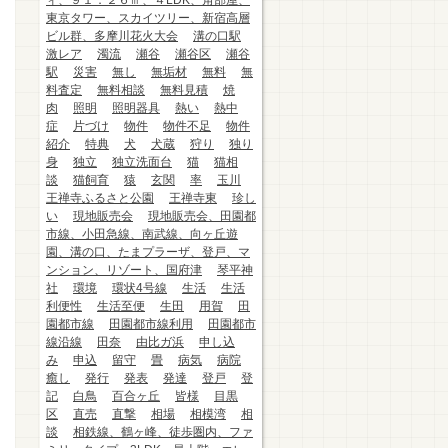
ィ、９１．２６㎡、４LDK、角部屋、
東京タワー、スカイツリー、新宿高層
ビル群、多摩川花火大会
溝の口駅
激レア
濁流
瀬谷
瀬谷区
瀬谷
駅
災害
無し
無垢材
無料
無
料査定
無料相談
無料見積
焼
肉
照明
照明器具
熱い
熱中
症
片づけ
物件
物件不足
物件
紹介
特典
犬
犬蔵
狩り
独り
身
独立
独立洗面台
猫
猫相
談
猫飼育
猿
玄関
率
玉川
王禅寺ふるさと公園
王禅寺東
珍し
い
現地販売会
現地販売会、田園都
市線、小田急線、南武線、向ヶ丘遊
園、溝の口、たまプラーザ、登戸、マ
ンション、リゾート、国府津
琴平神
社
環境
環状4号線
生活
生活
利便性
生活至便
生田
用賀
田
園都市線
田園都市線利用
田園都市
線沿線
田奈
由比ガ浜
申し込
み
申込
留守
畳
病気
病院
癒し
発行
発表
発達
登戸
登
記
白鳥
百合ヶ丘
皆様
目黒
区
直売
直撃
相場
相模湾
相
談
相鉄線、鶴ヶ峰、徒歩圏内、ファ