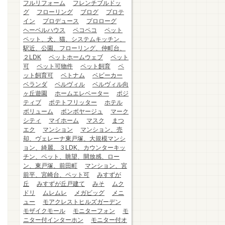
フルリフォーム
フレンチブルドッ
グ
フローリング
ブログ
プロテ
イン
プロデュース
プロローグ
ヘーベルハウス
ペコペコ
ペット
ペット、犬、猫、システムキッチン、
駅近、公園、フローリング、仲町台、
２LDK
ペットホームウェブ
ペット
可
ペット可物件
ペット飼育
ペ
ット飼育可
ベトナム
ベビーカー
ベランダ
ベルヴィル
ベルヴィル向
ヶ丘遊園
ホームエレベーター
ポジ
ティブ
ポテトフリッター
ホテル
ボリューム
ボンボヤージュ
マーク
シティ
マイホーム
マスク
まつ
エク
マンション
マンション、売
却、ヴェレーナ東戸塚、大規模マンシ
ョン、綺麗、３LDK、カウンターキッ
チン、ペット、眺望、開放感、ロー
ン、東戸塚、前田町
マンション、宮
前平、宮崎台、ペット可
みすずが
丘
みすずが丘戸建て
みそ
ムク
ドリ
ムレムレ
メガビッグ
メニ
ュー
モアクレストヒルズガーデン
モザイクモール
モニターフォン
モ
ニター付インターホン
モニター付オ