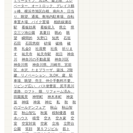
ミリータイプ、3LDK、最上階、エレ
ベーター、オートロック、グレイス鶴
ヶ峰、横浜市旭区白根、南向き、日当
り、眺望、通風、敷地内駐車場、自転
車置き場、バイク置場
相鉄線瀬谷
駅
看板効果
看板収入
県立
県
立三ツ池公園
真夏日
眺め
眺
望
瞬間的
矢野口
知恵
石垣
石田
石田悠樹
砂場
破格
確
率
礼金0
社員寮
社長
祈りま
す
祐天寺
祐天寺駅
祝日
神奈
川
神奈川の不動産屋
神奈川区
神奈川県
神奈川県、川崎市、宮前
区、水沢、たまプラーザ、築浅、2階
建、リノベーション、3LDK、庭、駐
車場、眺望、売主、仲介手数料不要、
リビング広い、バス便豊富、尻手黒川
道路、ロフト、畑、リフォーム済み、
田園風景
神明町
神木本町
神楽
坂
神様
神泉
神社
私
秋
秋
のゴールデンフェア
秋山
秋山智
宏
秋山智弘
秋葉
税制優遇
積
水ハウス
積雪
空き
空き家
空
室
空室対策
空家
立地
立野台
公園
笑顔
第５フジビル
筋ト