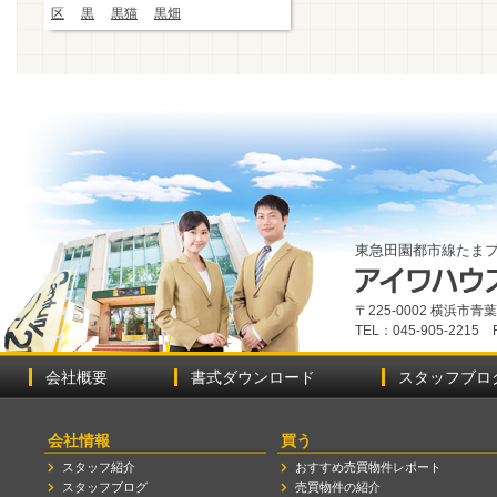
区
黒
黒猫
黒畑
東急田園都市線たま
〒225-0002 横浜市
TEL：045-905-2215 
会社概要
書式ダウンロード
スタッフブロ
会社情報
買う
スタッフ紹介
おすすめ売買物件レポート
スタッフブログ
売買物件の紹介