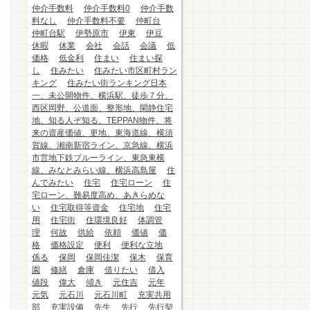
仲介手数料
仲介手数料0
仲介手数
料なし
仲介手数料不要
仲町台
仲町台駅
伊勢原市
伊東
伊豆
休暇
休業
会社
会話
会議
低
価格
低金利
住まい
住まい探
し
住みたい
住みたい市区町村ラン
キング
住みたい街ランキング日本
一、未公開物件、横浜駅、徒歩７分、
西区岡野、公道面、整形地、閑静住宅
地、知る人ぞ知る、TEPPAN物件、将
来の資産価値、更地、東海道線、横須
賀線、湘南新宿ライン、京急線、横浜
市営地下鉄ブルーライン、東急東横
線、みなとみらい線、横浜高島屋
住
んでみたい
住宅
住宅ローン
住
宅ローン、難易度高め、あきらめな
い
住宅取得等資金
住宅地
住宅
用
住宅街
住環境良好
体調管
理
何故
供給
依頼
価値
価
格
価格設定
便利
便利な立地
係る
保岡
保岡佳潔
保木
保育
園
修繕
倉庫
借りたい
借入
値段
偉大
傾き
元住吉
元年
元気
元石川
元石川町
充実共用
部
充実設備
先生
先行
先行契