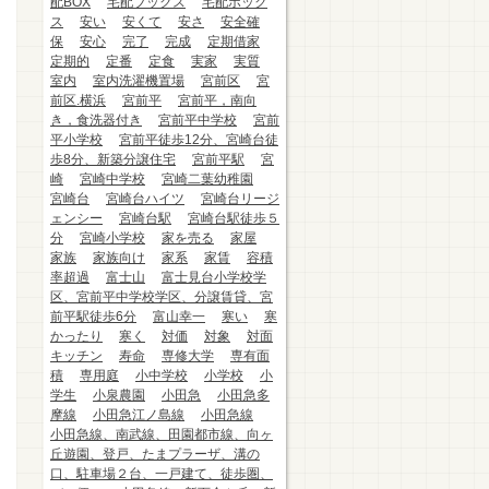
配BOX
宅配ブックス
宅配ボック
ス
安い
安くて
安さ
安全確
保
安心
完了
完成
定期借家
定期的
定番
定食
実家
実質
室内
室内洗濯機置場
宮前区
宮
前区.横浜
宮前平
宮前平，南向
き，食洗器付き
宮前平中学校
宮前
平小学校
宮前平徒歩12分、宮崎台徒
歩8分、新築分譲住宅
宮前平駅
宮
崎
宮崎中学校
宮崎二葉幼稚園
宮崎台
宮崎台ハイツ
宮崎台リージ
ェンシー
宮崎台駅
宮崎台駅徒歩５
分
宮崎小学校
家を売る
家屋
家族
家族向け
家系
家賃
容積
率超過
富士山
富士見台小学校学
区、宮前平中学校学区、分譲賃貸、宮
前平駅徒歩6分
富山幸一
寒い
寒
かったり
寒く
対価
対象
対面
キッチン
寿命
専修大学
専有面
積
専用庭
小中学校
小学校
小
学生
小泉農園
小田急
小田急多
摩線
小田急江ノ島線
小田急線
小田急線、南武線、田園都市線、向ヶ
丘遊園、登戸、たまプラーザ、溝の
口、駐車場２台、一戸建て、徒歩圏、