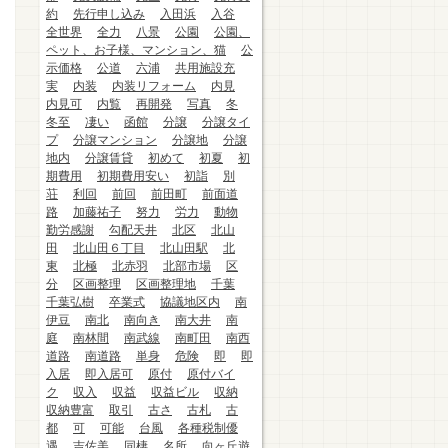
約
先行申し込み
入田浜
入谷
全世界
全力
八景
公園
公園、
ペット、お子様、マンション、猫
公
示価格
公道
六浦
共用施設充
実
内装
内装リフォーム
内見
内見可
内覧
再開発
写真
冬
冬至
凄い
函館
分譲
分譲タイ
プ
分譲マンション
分譲地
分譲
地内
分譲賃貸
初めて
初夏
初
期費用
初期費用安い
初詣
別
荘
利回
前回
前田町
前面道
路
加藤祐子
努力
労力
動物
勤労感謝
勾配天井
北区
北山
田
北山田６丁目
北山田駅
北
東
北極
北赤羽
北部市場
区
分
区画整理
区画整理地
千葉
千葉弘樹
卒業式
協議地区内
南
伊豆
南北
南向き
南大井
南
庭
南林間
南武線
南町田
南西
道路
南道路
単身
危険
即
即
入居
即入居可
原付
原付バイ
ク
収入
収益
収益ビル
収納
収納豊富
取引
古さ
古札
古
都
可
可能
台風
各種税制優
遇
吉佐美
同棲
名所
向ヶ丘遊