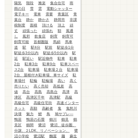
陽気
階段
雅楽
集合住宅
雨
雨の日
雪
雲
電動シャッター
電子キー
電車
需要
青葉区
青
葉台
静か
静かさ
静岡市
非課
税制度
面積
頂ける
頂上
頑
丈
頑張った
頑張れ
額
風通
し
風邪
飲食店
飼育
飼育可
飼育可能
首都圏版
馬絹
馬車
道
駅
駅4分
駅前
駅徒歩1分
駅徒歩3分以内
駅徒歩5分以内
駅
近
駅近い
駅近物件
駐車
駐車
2台
駐車3台
駐車9台
駐車スペー
ス2台
駐車場
駐車場２台
駐車場
2台、屋根付き駐車場、車サイズ
駐
車場付
駐輪
駐輪場
高い
高く
売りたい
高く売却
高低差
高
値
高台
高島
高島台
高津
高
津区
高津区千年
高津駅
高級
高級住宅
高級住宅街
高速インター
ネット
高額
高齢者
鬼
鬼怒川
決壊
魅力
鯉
鳥
鳩サブレ―
鴨居
鴨居の石畳
鶴川
鶴見
鶴
見区
鶴間
鷺沼
鷺沼、徒歩圏、
分譲、２LDK、リノベーション、
鷺
沼小学校
鷺沼駅
麵屋
麺
麻生