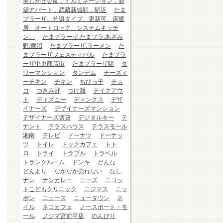
美しが丘公園，イルミネーション，新
築アパート，武蔵新城駅，駅近
たま
プラーザ、分譲タイプ、更新可、床暖
房、オートロック、システムキッチ
ン、
たまプラーザ.たまプラ.あざみ
野.鷺沼
たまプラーザ.ラーメン
た
まプラーザフェスティバル
たまプラ
ーザ中央商店街
たまプラーザ駅
タ
ワーマンション
タンデム
チーズィ
ーチキン
チキン
ちびっ子
チョ
コ
つきみ野
つけ麺
テイクアウ
ト
ディズニー
ディンクス
デザ
イナーズ
デザイナーズマンション
デザイナーズ賃貸
デジタルキー
テ
ナント
テラスハウス
テラスモール
湘南
テレビ
ドーナツ
ドーナッ
ツ
トイレ
ドッグカフェ
トト
ロ
トライ
トラブル
トラベル
トランクルーム
ドンキ
どんな
どんより
なかなか売れない
なし
ナン
ナンカレー
ニーズ
ニコッ
トこどもクリニック
ニジマス
ニッ
ポン
ニュース
ニュータウン
ネ
イル
ネコカフェ
ノースポート・モ
ール
ノジマ宮前平店
のんびり