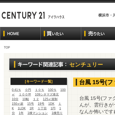
横浜市・
TOP
センチュリー
台風 15号(
[キーワード一覧]
0.41％
０円
１０％
100％
100
㎡
１００坪
109シネマズ港北
台風 15号(フ
10分
10帖
１２
125㎡規制
150㎡超
15号
19号
1DK
１
んが、雲行きが
K
1LDK
1R
１丁目
1円
1
なんか怖いです
分
1年
1棟マンション
1棟売り