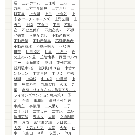
居
三井ホーム
三保町
三方
三
方向
三方向角部屋
三方角地
三
軒茶屋
上大岡
上手
上永谷
上
永谷パーク・ホームズ
上野公園
上
野毛
上陸
下永谷
下田
不動
産
不動産仲介
不動産売却
不動
産売買
不動産探し
不動産検索
不動産業
不動産業界
不動産業者
不動産買取
不動産購入
不忍池
世帯
世田谷区
世界
世界中
丘
の上のパン屋
丘陵地帯
両面バルコ
ニー
両面道路
並列
並列駐車
並列駐車2台
並列駐車３台
中古マ
ンション
中古戸建
中型犬
中央
林間
中学校
中白根
中目黒
中
華
中華料理
丸亀製麵
久末
九
葉
亀有，りょうさん，亀有アリオ，
ライオンズマンション亀有第3
予
定
予算
事務所
事務所付住居
事業主
事業用
二人乗り
二子
二子玉川
二重天井
二重床
二駅
利用可能
五本木
交換
交通利便
性
京急
京浜東北線
人は武士
人気
人気エリア
人流
今年
仕
事
代官山
令和
仮囲い
仲介