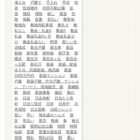
場２台
戸建て
手入れ
手頃
投
資
投資物件
折田不動公園
拡
張
挑戦
掃除
探し
接道
控
除
掲載
提案
支払い
整形地
敷地内
敷地内駐車場
敷礼０
敷
礼なし
敷金・礼金0
敷金0
敷金
礼金
敷金礼金0ヶ月
敷金礼金ゼ
ロ
敷金礼金なし
料理
新しい生
活様式
新古戸建
新古車
新品
新婚
新年度
新幹線
新庁舎
新
横浜
新生活
新百合ヶ丘
新百合
ヶ丘駅
新石川
新築
新築、駅徒
歩５分、武蔵新城、南武線
新築
2000万円代
新築マンション
新築
戸建
新築戸建、中古戸建、マンショ
ン、アパート、現地販売、猫
新綱島
駅
新緑
新規募集
施設
旗の
台
日吉
日吉本町
日当たり良
好
日当り良好
日本
日本中
日
本屈指
日立造船
日経トレンド
旨い
早い
旭化成ホームズ
旭
区
明るい
星空
映画
春
春日
台公園
昭和記念公園
時間
時間
短縮
普通
普通分譲賃貸
普通賃
貸借
晴れ
晴れの日
暇
暑い