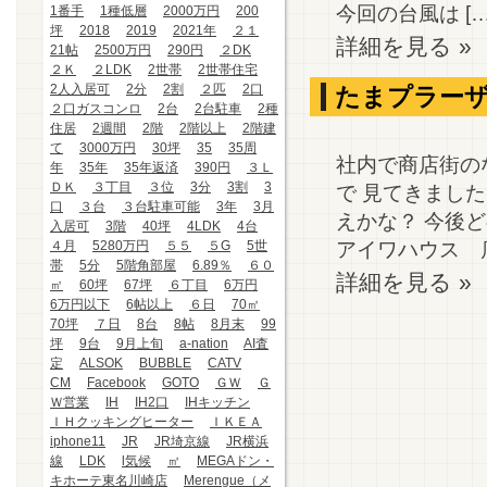
今回の台風は […
1番手
1種低層
2000万円
200
坪
2018
2019
2021年
２１
詳細を見る »
21帖
2500万円
290円
２DK
２Ｋ
２LDK
2世帯
2世帯住宅
2人入居可
2分
2割
２匹
2口
たまプラー
２口ガスコンロ
2台
2台駐車
2種
住居
2週間
2階
2階以上
2階建
て
3000万円
30坪
35
35周
社内で商店街の
年
35年
35年返済
390円
３Ｌ
ＤＫ
３丁目
３位
3分
3割
3
で 見てきまし
口
３台
３台駐車可能
3年
3月
えかな？ 今後
入居可
3階
40坪
4LDK
4台
アイワハウス 店
４月
5280万円
５５
５G
5世
帯
5分
5階角部屋
6.89％
６０
詳細を見る »
㎡
60坪
67坪
６丁目
6万円
6万円以下
6帖以上
６日
70㎡
70坪
７日
8台
8帖
8月末
99
坪
9台
9月上旬
a-nation
AI査
定
ALSOK
BUBBLE
CATV
CM
Facebook
GOTO
ＧＷ
Ｇ
Ｗ営業
IH
IH2口
IHキッチン
ＩＨクッキングヒーター
ＩＫＥＡ
iphone11
JR
JR埼京線
JR横浜
線
LDK
l気候
㎡
MEGAドン・
キホーテ東名川崎店
Merengue（メ