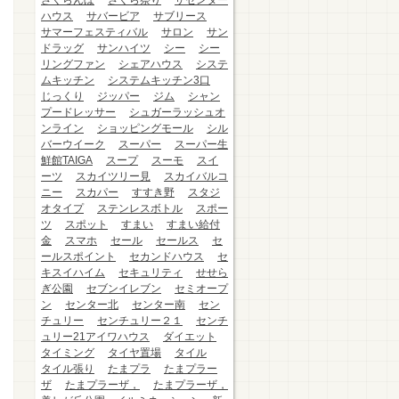
さくらんぼ
さくら祭り
ザセンター
ハウス
サバービア
サブリース
サマーフェスティバル
サロン
サン
ドラッグ
サンハイツ
シー
シー
リングファン
シェアハウス
システ
ムキッチン
システムキッチン3口
じっくり
ジッパー
ジム
シャン
プードレッサー
シュガーラッシュオ
ンライン
ショッピングモール
シル
バーウイーク
スーパー
スーパー生
鮮館TAIGA
スープ
スーモ
スイ
ーツ
スカイツリー見
スカイバルコ
ニー
スカパー
すすき野
スタジ
オタイプ
ステンレスボトル
スポー
ツ
スポット
すまい
すまい給付
金
スマホ
セール
セールス
セ
ールスポイント
セカンドハウス
セ
キスイハイム
セキュリティ
せせら
ぎ公園
セブンイレブン
セミオープ
ン
センター北
センター南
セン
チュリー
センチュリー２１
センチ
ュリー21アイワハウス
ダイエット
タイミング
タイヤ置場
タイル
タイル張り
たまプラ
たまプラー
ザ
たまプラーザ，
たまプラーザ，