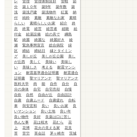
レ
管理
管理体制良好
管轄
節
分
築１０年
築9年
築年数
築
浅
築浅戸建
築浅物件
紅葉
納
付
純粋
素敵
素敵なお家
素晴
らしい
素晴らしいお家
紹介
終
息
終電
経営
経営者
経験
給
付金
給湯設備
絵の具で
綱島
駅
綺麗
綺麗な
綺麗好き
綾
瀬
緊急事態宣言
総合病院
緑
区
締結
締結日
縁とタイミン
グ
美しが丘
美しが丘公園
美し
が丘西
美しく
美味い
美味し
い
美味しさ
考える
耐震マンシ
ョン
耐震基準適合証明書
耐震適合
証明書
聖マリアンナ
聖マリアンナ
医科大学
肉
能
自作
自分
自
分の身体
自宅
自宅売却
自慢
自炊
自然
自由が丘
自由設計
自粛
自粛ムード
自粛疲れ
自転
車
與安宏和
良い
良いお家
良
いマンション
良い土地
良い年
良い物件
良好
良薬は口に苦し
色んな事
花は桜木
花むら
花
上
花博
花火の見える家
花見
苔
苦労
英会話
茅ヶ崎市
茨城