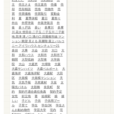
れました
売れる
売れ残る
売
主
売主さま
売主直売
売価
売
却
売却相談
売地
売物件
売
買
売買価格
売買取引
変動金
利
夏
夏季休暇
夏日
夏祭り
外出
外壁塗装
外装塗装済
外
食
多々戸浜
多い
多摩川
多摩
川.花火.世田谷.二子玉.二子玉川.二子新
地.高津.溝ノ口.溝の口.田園都市線.マン
ション.眺望.見える.高層階.屋上.バルコ
ニー.アイワハウス.センチュリー21
多頭
大事
大会
大切
大口
大
和
大和ハウス
大和市
大和市下
鶴間
大型収納
大型車
大学病
院
大山
大庭恵
大掃除
大森
大森サンハイツ
大森ベルポート
大
森海岸
大森海岸駅
大森駅
大田
区
大規模
大規模マンション
天
気
天気予報
天然素材
天皇
太
陽光パネル
太鼓橋
奈良町
契
約
契約不適合責任免責
契約予定
女性
好立地
妻
始発駅
娘
嬉
しい
子ども
子供
子供用プー
ル
子育て
学生
学生OK
学生さ
んお勧め物件
学芸大学
宅内
宅