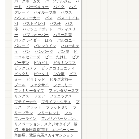
パークホームズ
パーソナルジム
ハ
ード
バーベキュー
バイク
ハイ
グレード
ハイルーフ車
ハウス
ハウスメーカー
バス
バス・トイレ
別
バストイレ別
バス便
バス
停
ハッシュドポテト
パティスリ
ー
バブルオーバー
ハヨー乳業
パラグライダー
はる
バルコニー
パレード
バレンタイン
ハローキテ
ィ
パン
ハンバーグ
パン屋
ビ
ーコルセアーズ
ビートたけし
ビア
ガーデン
ピカピカ
ビタミンママ
ビックカメラ
ビッグコミュニティ
ビックリ
ピッタリ
ひな壇
ビフ
ォー
ピラミッド
ヒルズ宮前平
プール
ファクサイ
ファミリー
ファミリータイプ
ファンタジースプ
リングス
フェア
フェニックス
プチドーナツ
プライマルシティ
プ
ラス
フラット
フラット３５
フ
リープラン
フリーレント
フル
ブルーライン
フルリノベーション、
リノベーション、スタジオタイプ、鷺
沼、東急田園都市線、エレベーター、
角部屋、鷺沼有馬スカイマンション