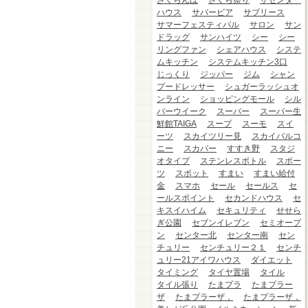
さくらんぼ
さくら祭り
ザセンター
ハウス
サバービア
サブリース
サマーフェスティバル
サロン
サン
ドラッグ
サンハイツ
シー
シー
リングファン
シェアハウス
システ
ムキッチン
システムキッチン3口
じっくり
ジッパー
ジム
シャン
プードレッサー
シュガーラッシュオ
ンライン
ショッピングモール
シル
バーウイーク
スーパー
スーパー生
鮮館TAIGA
スープ
スーモ
スイ
ーツ
スカイツリー見
スカイバルコ
ニー
スカパー
すすき野
スタジ
オタイプ
ステンレスボトル
スポー
ツ
スポット
すまい
すまい給付
金
スマホ
セール
セールス
セ
ールスポイント
セカンドハウス
セ
キスイハイム
セキュリティ
せせら
ぎ公園
セブンイレブン
セミオープ
ン
センター北
センター南
セン
チュリー
センチュリー２１
センチ
ュリー21アイワハウス
ダイエット
タイミング
タイヤ置場
タイル
タイル張り
たまプラ
たまプラー
ザ
たまプラーザ，
たまプラーザ，