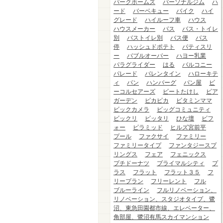
パークホームズ
パーソナルジム
ハ
ード
バーベキュー
バイク
ハイ
グレード
ハイルーフ車
ハウス
ハウスメーカー
バス
バス・トイレ
別
バストイレ別
バス便
バス
停
ハッシュドポテト
パティスリ
ー
バブルオーバー
ハヨー乳業
パラグライダー
はる
バルコニー
パレード
バレンタイン
ハローキテ
ィ
パン
ハンバーグ
パン屋
ビ
ーコルセアーズ
ビートたけし
ビア
ガーデン
ピカピカ
ビタミンママ
ビックカメラ
ビッグコミュニティ
ビックリ
ピッタリ
ひな壇
ビフ
ォー
ピラミッド
ヒルズ宮前平
プール
ファクサイ
ファミリー
ファミリータイプ
ファンタジースプ
リングス
フェア
フェニックス
プチドーナツ
プライマルシティ
プ
ラス
フラット
フラット３５
フ
リープラン
フリーレント
フル
ブルーライン
フルリノベーション、
リノベーション、スタジオタイプ、鷺
沼、東急田園都市線、エレベーター、
角部屋、鷺沼有馬スカイマンション