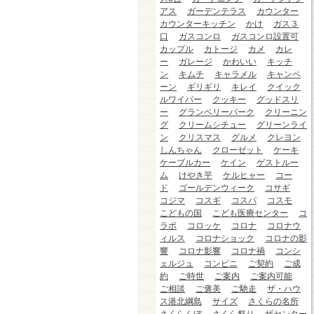
アス
ガーデンテラス
カウンター
カウンターキッチン
かけ
ガス３
口
ガスコンロ
ガスコンロ設置可
カップル
カトージ
カメ
カレ
ー
ガレージ
かわいい
キッチ
ン
キムチ
キャラメル
キャンペ
ーン
ギリギリ
キレイ
クイック
ルワイパー
クッキー
グッドスリ
ー
グランベリーパーク
クリーニン
グ
クリームシチュー
グリーンライ
ン
クリスマス
グルメ
クレヨン
しんちゃん
クローゼット
ケーキ
ケーブルカー
ケイン
ゲストルー
ム
けやき平
ケルヒャー
コー
ド
ゴールデンウィーク
コサギ
コジマ
コスギ
コスパ
コスモ
こどもの国
こども医療センター
コ
ラボ
コロッケ
コロナ
コロナウ
ィルス
コロナショック
コロナの影
響
コロナ影響
コロナ禍
コンシ
ェルジュ
コンビニ
ご契約
ご成
約
ご時世
ご案内
ご案内可能
ご相談
ご褒美
ご馳走
ザ・ハウ
ス港北綱島
サイズ
さくらの名所