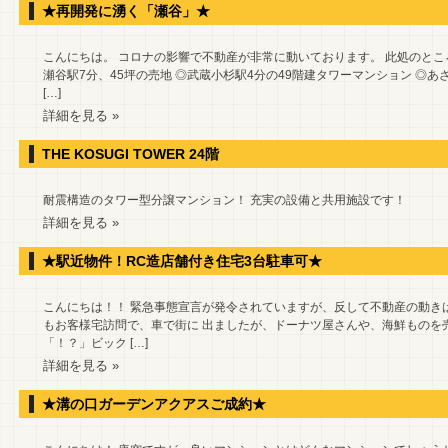
★再開発に湧く「瀬谷」★
こんにちは。 コロナの影響で不動産が非常に動いております。 此処のとこ
瀬谷駅7分、45坪の売地 ◎武蔵小杉駅4分の49階建タワーマンション ◎あざ
[…]
詳細を見る »
THE KOSUGI TOWER 24階
耐震構造のタワー型分譲マンション！ 充実の設備と共用施設です！
詳細を見る »
★駅近物件！RC造店舗付き住宅3台駐車可★
こんにちは！！ 緊急事態宣言が発令されていますが、反して不動産の動き
もお客様宅訪問で、車で街に 出ましたが、ドーナツ屋さんや、海鮮ものを
「！？」ビック […]
詳細を見る »
★溝の口ガーデンアクアスご成約★