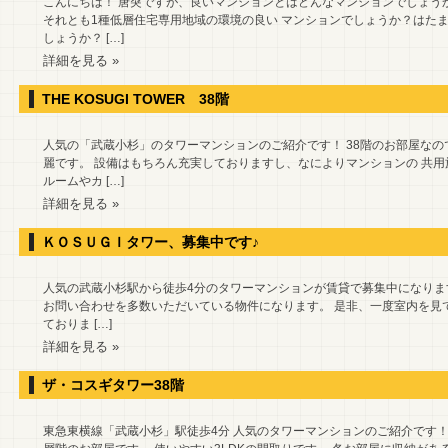
こんにちは！ 唐突ですが、良いマンションとはどんなマンションでしょう
それとも1種低層住宅専用地域の環境の良い マンションでしょうか？はた
しょうか？ […]
詳細を見る »
THE KOSUGI TOWER 38階
人気の「武蔵小杉」のタワーマンションのご紹介です！ 38階のお部屋な
麗です。 設備はもちろん充実しておりますし、なによりマンションの 共用
ルームやカ […]
詳細を見る »
ＫＯＳＵＧＩタワー、募集中です♪
人気の武蔵小杉駅から徒歩4分のタワーマンションが賃貸で募集中になります
お問い合わせを多数いただいている物件になります。 是非、一度室内を見
ておりま […]
詳細を見る »
ザ・コスギタワー38階
東急東横線「武蔵小杉」駅徒歩4分 人気のタワーマンションのご紹介です！ 「TH