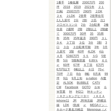
1番手
1種低層
2000万円
200
坪
2018
2019
2021年
２１
21帖
2500万円
290円
２DK
２Ｋ
２LDK
2世帯
2世帯住宅
2人入居可
2分
2割
２匹
2口
２口ガスコンロ
2台
2台駐車
2種
住居
2週間
2階
2階以上
2階建
て
3000万円
30坪
35
35周
年
35年
35年返済
390円
３Ｌ
ＤＫ
３丁目
３位
3分
3割
3
口
３台
３台駐車可能
3年
3月
入居可
3階
40坪
4LDK
4台
４月
5280万円
５５
５G
5世
帯
5分
5階角部屋
6.89％
６０
㎡
60坪
67坪
６丁目
6万円
6万円以下
6帖以上
６日
70㎡
70坪
７日
8台
8帖
8月末
99
坪
9台
9月上旬
a-nation
AI査
定
ALSOK
BUBBLE
CATV
CM
Facebook
GOTO
ＧＷ
Ｇ
Ｗ営業
IH
IH2口
IHキッチン
ＩＨクッキングヒーター
ＩＫＥＡ
iphone11
JR
JR埼京線
JR横浜
線
LDK
l気候
㎡
MEGAドン・
キホーテ東名川崎店
Merengue（メ