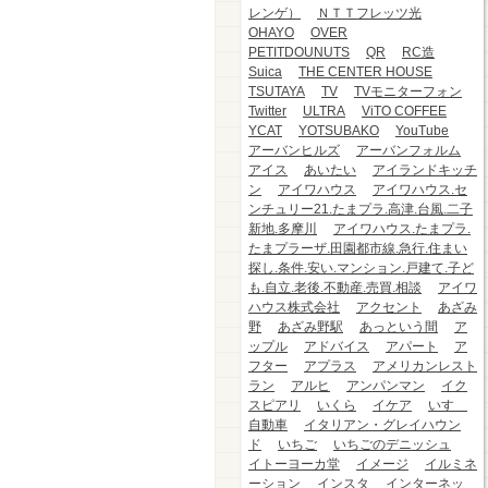
レンゲ）
ＮＴＴフレッツ光
OHAYO
OVER
PETITDOUNUTS
QR
RC造
Suica
THE CENTER HOUSE
TSUTAYA
TV
TVモニターフォン
Twitter
ULTRA
ViTO COFFEE
YCAT
YOTSUBAKO
YouTube
アーバンヒルズ
アーバンフォルム
アイス
あいたい
アイランドキッチ
ン
アイワハウス
アイワハウス.セ
ンチュリー21.たまプラ.高津.台風.二子
新地.多摩川
アイワハウス.たまプラ.
たまプラーザ.田園都市線.急行.住まい
探し.条件.安い.マンション.戸建て.子ど
も.自立.老後.不動産.売買.相談
アイワ
ハウス株式会社
アクセント
あざみ
野
あざみ野駅
あっという間
ア
ップル
アドバイス
アパート
ア
フター
アプラス
アメリカンレスト
ラン
アルヒ
アンパンマン
イク
スピアリ
いくら
イケア
いすゞ
自動車
イタリアン・グレイハウン
ド
いちご
いちごのデニッシュ
イトーヨーカ堂
イメージ
イルミネ
ーション
インスタ
インターネッ