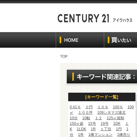
TOP
[キーワード一覧]
0.41％
０円
１０％
100％
100
㎡
１００坪
109シネマズ港北
10分
10帖
１２
125㎡規制
150㎡超
15号
19号
1DK
１
K
1LDK
1R
１丁目
1円
1
分
1年
1棟マンション
1棟売り