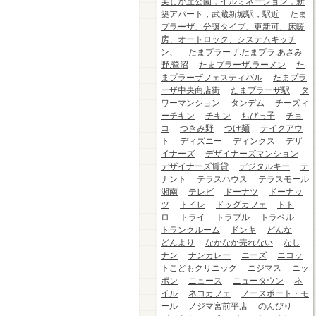
美しが丘公園，イルミネーション，新
築アパート，武蔵新城駅，駅近
たま
プラーザ、分譲タイプ、更新可、床暖
房、オートロック、システムキッチ
ン、
たまプラーザ.たまプラ.あざみ
野.鷺沼
たまプラーザ.ラーメン
た
まプラーザフェスティバル
たまプラ
ーザ中央商店街
たまプラーザ駅
タ
ワーマンション
タンデム
チーズィ
ーチキン
チキン
ちびっ子
チョ
コ
つきみ野
つけ麺
テイクアウ
ト
ディズニー
ディンクス
デザ
イナーズ
デザイナーズマンション
デザイナーズ賃貸
デジタルキー
テ
ナント
テラスハウス
テラスモール
湘南
テレビ
ドーナツ
ドーナッ
ツ
トイレ
ドッグカフェ
トト
ロ
トライ
トラブル
トラベル
トランクルーム
ドンキ
どんな
どんより
なかなか売れない
なし
ナン
ナンカレー
ニーズ
ニコッ
トこどもクリニック
ニジマス
ニッ
ポン
ニュース
ニュータウン
ネ
イル
ネコカフェ
ノースポート・モ
ール
ノジマ宮前平店
のんびり