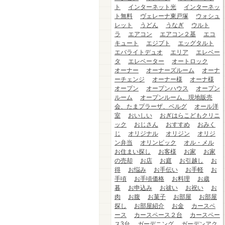
ト
インターネット光
インターネッ
ト無料
ヴェレーナ東戸塚
ウォシュ
レット
うどん
うなぎ
ウルト
ラ
エアコン
エアコン２基
エコ
キュート
エジプト
エッグタルト
エバライトデュオ
エリア
エレベー
タ
エレベーター
オートロック
オーナー
オーナーズルーム
オーナ
ーチェンジ
オーナー様
オーナ様
オープン
オープンハウス
オープン
ルーム
オープンルーム、現地販売
会、たまプラーザ、ベルグ
オール洋
室
おいしい
おぎはらこどもクリニ
ック
おじさん
おすすめ
おみく
じ
オリジナル
オリジン
オリジ
ン弁当
オリンピック
オル・メル
お住まい探し
お客様
お家
お家
の売却
お店
お庭
お引越し
お
得
お悩み
お手伝い
お手軽
お
手頃
お手頃価格
お料理
お歳
暮
お申込み
お祓い
お祝い
お
肉
お腹
お菓子
お部屋
お部屋
探し
お部屋紹介
お金
カースペ
ース
カースペース２台
カースペー
ス3台
ガーデニング
ガーデンアク