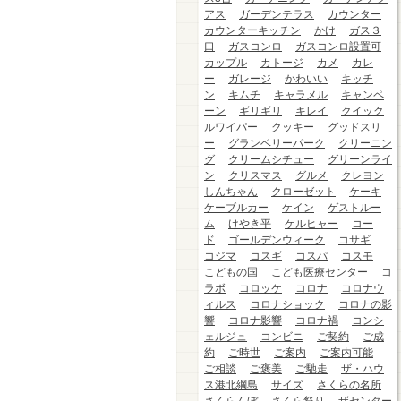
アス
ガーデンテラス
カウンター
カウンターキッチン
かけ
ガス３
口
ガスコンロ
ガスコンロ設置可
カップル
カトージ
カメ
カレ
ー
ガレージ
かわいい
キッチ
ン
キムチ
キャラメル
キャンペ
ーン
ギリギリ
キレイ
クイック
ルワイパー
クッキー
グッドスリ
ー
グランベリーパーク
クリーニン
グ
クリームシチュー
グリーンライ
ン
クリスマス
グルメ
クレヨン
しんちゃん
クローゼット
ケーキ
ケーブルカー
ケイン
ゲストルー
ム
けやき平
ケルヒャー
コー
ド
ゴールデンウィーク
コサギ
コジマ
コスギ
コスパ
コスモ
こどもの国
こども医療センター
コ
ラボ
コロッケ
コロナ
コロナウ
ィルス
コロナショック
コロナの影
響
コロナ影響
コロナ禍
コンシ
ェルジュ
コンビニ
ご契約
ご成
約
ご時世
ご案内
ご案内可能
ご相談
ご褒美
ご馳走
ザ・ハウ
ス港北綱島
サイズ
さくらの名所