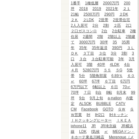
1番手
1種低層
2000万円
200
坪
2018
2019
2021年
２１
21帖
2500万円
290円
２DK
２Ｋ
２LDK
2世帯
2世帯住宅
2人入居可
2分
2割
２匹
2口
２口ガスコンロ
2台
2台駐車
2種
住居
2週間
2階
2階以上
2階建
て
3000万円
30坪
35
35周
年
35年
35年返済
390円
３Ｌ
ＤＫ
３丁目
３位
3分
3割
3
口
３台
３台駐車可能
3年
3月
入居可
3階
40坪
4LDK
4台
４月
5280万円
５５
５G
5世
帯
5分
5階角部屋
6.89％
６０
㎡
60坪
67坪
６丁目
6万円
6万円以下
6帖以上
６日
70㎡
70坪
７日
8台
8帖
8月末
99
坪
9台
9月上旬
a-nation
AI査
定
ALSOK
BUBBLE
CATV
CM
Facebook
GOTO
ＧＷ
Ｇ
Ｗ営業
IH
IH2口
IHキッチン
ＩＨクッキングヒーター
ＩＫＥＡ
iphone11
JR
JR埼京線
JR横浜
線
LDK
l気候
㎡
MEGAドン・
キホーテ東名川崎店
Merengue（メ