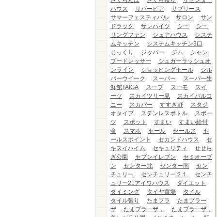
さくらんぼ
さくら祭り
ザセンター
ハウス
サバービア
サブリース
サマーフェスティバル
サロン
サン
ドラッグ
サンハイツ
シー
シー
リングファン
シェアハウス
システ
ムキッチン
システムキッチン3口
じっくり
ジッパー
ジム
シャン
プードレッサー
シュガーラッシュオ
ンライン
ショッピングモール
シル
バーウイーク
スーパー
スーパー生
鮮館TAIGA
スープ
スーモ
スイ
ーツ
スカイツリー見
スカイバルコ
ニー
スカパー
すすき野
スタジ
オタイプ
ステンレスボトル
スポー
ツ
スポット
すまい
すまい給付
金
スマホ
セール
セールス
セ
ールスポイント
セカンドハウス
セ
キスイハイム
セキュリティ
せせら
ぎ公園
セブンイレブン
セミオープ
ン
センター北
センター南
セン
チュリー
センチュリー２１
センチ
ュリー21アイワハウス
ダイエット
タイミング
タイヤ置場
タイル
タイル張り
たまプラ
たまプラー
ザ
たまプラーザ，
たまプラーザ，