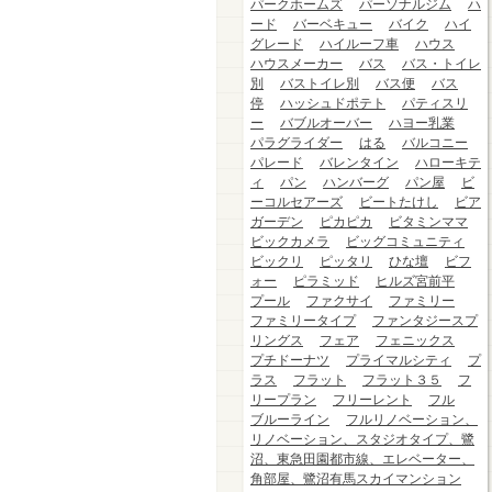
パークホームズ
パーソナルジム
ハ
ード
バーベキュー
バイク
ハイ
グレード
ハイルーフ車
ハウス
ハウスメーカー
バス
バス・トイレ
別
バストイレ別
バス便
バス
停
ハッシュドポテト
パティスリ
ー
バブルオーバー
ハヨー乳業
パラグライダー
はる
バルコニー
パレード
バレンタイン
ハローキテ
ィ
パン
ハンバーグ
パン屋
ビ
ーコルセアーズ
ビートたけし
ビア
ガーデン
ピカピカ
ビタミンママ
ビックカメラ
ビッグコミュニティ
ビックリ
ピッタリ
ひな壇
ビフ
ォー
ピラミッド
ヒルズ宮前平
プール
ファクサイ
ファミリー
ファミリータイプ
ファンタジースプ
リングス
フェア
フェニックス
プチドーナツ
プライマルシティ
プ
ラス
フラット
フラット３５
フ
リープラン
フリーレント
フル
ブルーライン
フルリノベーション、
リノベーション、スタジオタイプ、鷺
沼、東急田園都市線、エレベーター、
角部屋、鷺沼有馬スカイマンション