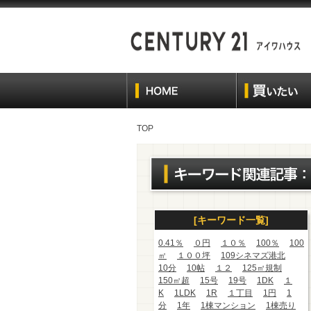
TOP
[キーワード一覧]
0.41％
０円
１０％
100％
100
㎡
１００坪
109シネマズ港北
10分
10帖
１２
125㎡規制
150㎡超
15号
19号
1DK
１
K
1LDK
1R
１丁目
1円
1
分
1年
1棟マンション
1棟売り