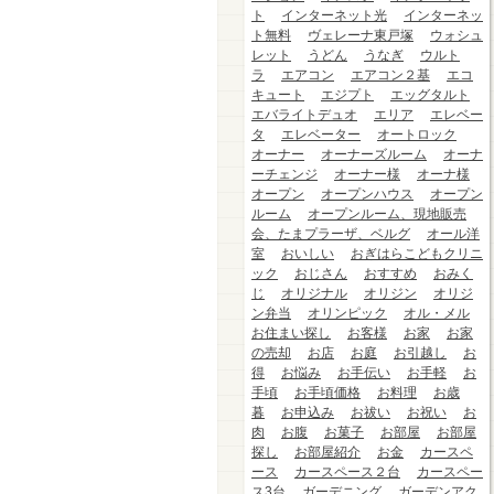
ト
インターネット光
インターネッ
ト無料
ヴェレーナ東戸塚
ウォシュ
レット
うどん
うなぎ
ウルト
ラ
エアコン
エアコン２基
エコ
キュート
エジプト
エッグタルト
エバライトデュオ
エリア
エレベー
タ
エレベーター
オートロック
オーナー
オーナーズルーム
オーナ
ーチェンジ
オーナー様
オーナ様
オープン
オープンハウス
オープン
ルーム
オープンルーム、現地販売
会、たまプラーザ、ベルグ
オール洋
室
おいしい
おぎはらこどもクリニ
ック
おじさん
おすすめ
おみく
じ
オリジナル
オリジン
オリジ
ン弁当
オリンピック
オル・メル
お住まい探し
お客様
お家
お家
の売却
お店
お庭
お引越し
お
得
お悩み
お手伝い
お手軽
お
手頃
お手頃価格
お料理
お歳
暮
お申込み
お祓い
お祝い
お
肉
お腹
お菓子
お部屋
お部屋
探し
お部屋紹介
お金
カースペ
ース
カースペース２台
カースペー
ス3台
ガーデニング
ガーデンアク