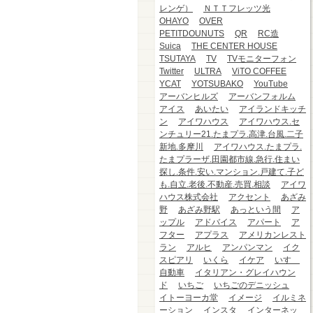
レンゲ）
ＮＴＴフレッツ光
OHAYO
OVER
PETITDOUNUTS
QR
RC造
Suica
THE CENTER HOUSE
TSUTAYA
TV
TVモニターフォン
Twitter
ULTRA
ViTO COFFEE
YCAT
YOTSUBAKO
YouTube
アーバンヒルズ
アーバンフォルム
アイス
あいたい
アイランドキッチ
ン
アイワハウス
アイワハウス.セ
ンチュリー21.たまプラ.高津.台風.二子
新地.多摩川
アイワハウス.たまプラ.
たまプラーザ.田園都市線.急行.住まい
探し.条件.安い.マンション.戸建て.子ど
も.自立.老後.不動産.売買.相談
アイワ
ハウス株式会社
アクセント
あざみ
野
あざみ野駅
あっという間
ア
ップル
アドバイス
アパート
ア
フター
アプラス
アメリカンレスト
ラン
アルヒ
アンパンマン
イク
スピアリ
いくら
イケア
いすゞ
自動車
イタリアン・グレイハウン
ド
いちご
いちごのデニッシュ
イトーヨーカ堂
イメージ
イルミネ
ーション
インスタ
インターネッ