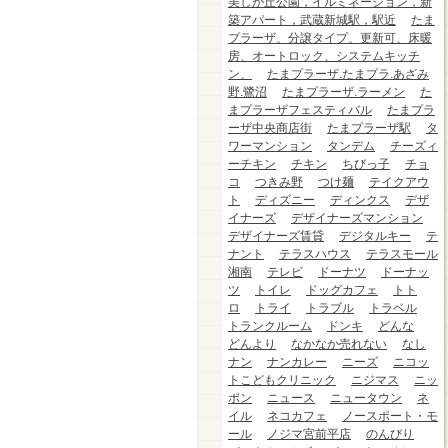
美しが丘公園，イルミネーション，新
築アパート，武蔵新城駅，駅近
たま
プラーザ、分譲タイプ、更新可、床暖
房、オートロック、システムキッチ
ン、
たまプラーザ.たまプラ.あざみ
野.鷺沼
たまプラーザ.ラーメン
た
まプラーザフェスティバル
たまプラ
ーザ中央商店街
たまプラーザ駅
タ
ワーマンション
タンデム
チーズィ
ーチキン
チキン
ちびっ子
チョ
コ
つきみ野
つけ麺
テイクアウ
ト
ディズニー
ディンクス
デザ
イナーズ
デザイナーズマンション
デザイナーズ賃貸
デジタルキー
テ
ナント
テラスハウス
テラスモール
湘南
テレビ
ドーナツ
ドーナッ
ツ
トイレ
ドッグカフェ
トト
ロ
トライ
トラブル
トラベル
トランクルーム
ドンキ
どんな
どんより
なかなか売れない
なし
ナン
ナンカレー
ニーズ
ニコッ
トこどもクリニック
ニジマス
ニッ
ポン
ニュース
ニュータウン
ネ
イル
ネコカフェ
ノースポート・モ
ール
ノジマ宮前平店
のんびり