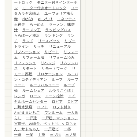
ートロック
モニター付きインターホ
ン
モニター付きオートロック
ユー
タカラヤ宮崎店
ユーフォリア祐天
寺
ゆがみ
ゆったり
ヨネッティ
王禅寺
らーめん
ラーメン、味噌
汁
ラーメン王
ラッピングバス
ららぽーと横浜
ランキング
ラン
チ
ランド
リースバック
リゾー
トライン
リッチ
リニューアル
リノベーション
リピート
リフォー
ム
リフォーム済
リフォーム済み
リフレッシュ
リベンジ
リムジンバ
ス
リモート
リモートワーク
リ
モート部屋
リロケーション
ル・パ
ン・コティディアン
ルーフ
ルーフ
コート
ルーフバルコニー
ループ
橋
ルームシェア
ルララこうほく
レンガ
ローン
ローン控除
ロイ
ヤルホームセンター
ロピア
ロピア
川崎水沢店
ロフト
ロフト付き
わがままいちご
ワンルーム
一人暮
らし
一戸建
一戸建、マンション、
宮前平、宮崎台、ペット可、ケロちゃ
ん、サトちゃん
一戸建て
一杯
一番
一蘭
丁寧
三ツ境
三ノ鳥