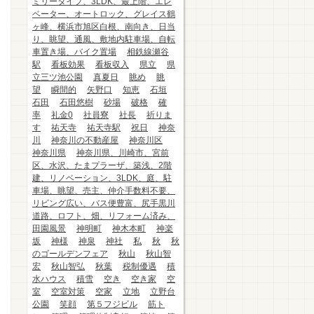
ミリータイプ、3LDK、最上階、エレ
ベーター、オートロック、グレイス鶴
ヶ峰、横浜市旭区白根、南向き、日当
り、眺望、通風、敷地内駐車場、自転
車置き場、バイク置場
相鉄線瀬谷
駅
看板効果
看板収入
県立
県
立三ツ池公園
真夏日
眺め
眺
望
瞬間的
矢野口
知恵
石垣
石田
石田悠樹
砂場
破格
確
率
礼金0
社員寮
社長
祈りま
す
祐天寺
祐天寺駅
祝日
神奈
川
神奈川の不動産屋
神奈川区
神奈川県
神奈川県、川崎市、宮前
区、水沢、たまプラーザ、築浅、2階
建、リノベーション、3LDK、庭、駐
車場、眺望、売主、仲介手数料不要、
リビング広い、バス便豊富、尻手黒川
道路、ロフト、畑、リフォーム済み、
田園風景
神明町
神木本町
神楽
坂
神様
神泉
神社
私
秋
秋
のゴールデンフェア
秋山
秋山智
宏
秋山智弘
秋葉
税制優遇
積
水ハウス
積雪
空き
空き家
空
室
空室対策
空家
立地
立野台
公園
笑顔
第５フジビル
筋ト