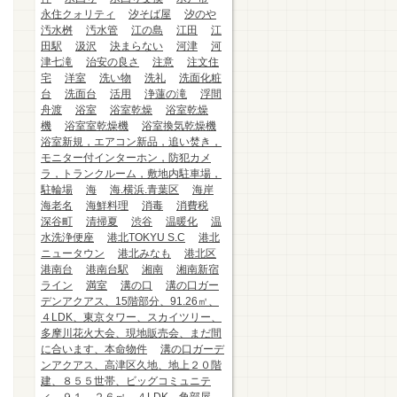
永住クォリティ
汐そば屋
汐のや
汚水桝
汚水管
江の島
江田
江
田駅
汲沢
決まらない
河津
河
津七滝
治安の良さ
注意
注文住
宅
洋室
洗い物
洗礼
洗面化粧
台
洗面台
活用
浄蓮の滝
浮間
舟渡
浴室
浴室乾燥
浴室乾燥
機
浴室室乾燥機
浴室換気乾燥機
浴室新規，エアコン新品，追い焚き，
モニター付インターホン，防犯カメ
ラ，トランクルーム，敷地内駐車場，
駐輪場
海
海.横浜.青葉区
海岸
海老名
海鮮料理
消毒
消費税
深谷町
清掃夏
渋谷
温暖化
温
水洗浄便座
港北TOKYU S.C
港北
ニュータウン
港北みなも
港北区
港南台
港南台駅
湘南
湘南新宿
ライン
満室
溝の口
溝の口ガー
デンアクアス、15階部分、91.26㎡、
４LDK、東京タワー、スカイツリー、
多摩川花火大会、現地販売会、まだ間
に合います、本命物件
溝の口ガーデ
ンアクアス、高津区久地、地上２０階
建、８５５世帯、ビッグコミュニテ