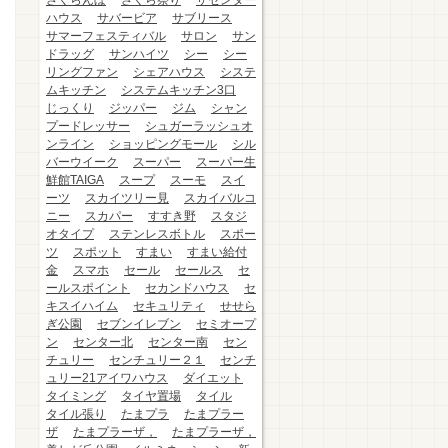
さくらんぼ
さくら祭り
ザセンター
ハウス
サバービア
サブリース
サマーフェスティバル
サロン
サン
ドラッグ
サンハイツ
シー
シー
リングファン
シェアハウス
システ
ムキッチン
システムキッチン3口
じっくり
ジッパー
ジム
シャン
プードレッサー
シュガーラッシュオ
ンライン
ショッピングモール
シル
バーウイーク
スーパー
スーパー生
鮮館TAIGA
スープ
スーモ
スイ
ーツ
スカイツリー見
スカイバルコ
ニー
スカパー
すすき野
スタジ
オタイプ
ステンレスボトル
スポー
ツ
スポット
すまい
すまい給付
金
スマホ
セール
セールス
セ
ールスポイント
セカンドハウス
セ
キスイハイム
セキュリティ
せせら
ぎ公園
セブンイレブン
セミオープ
ン
センター北
センター南
セン
チュリー
センチュリー２１
センチ
ュリー21アイワハウス
ダイエット
タイミング
タイヤ置場
タイル
タイル張り
たまプラ
たまプラー
ザ
たまプラーザ，
たまプラーザ，