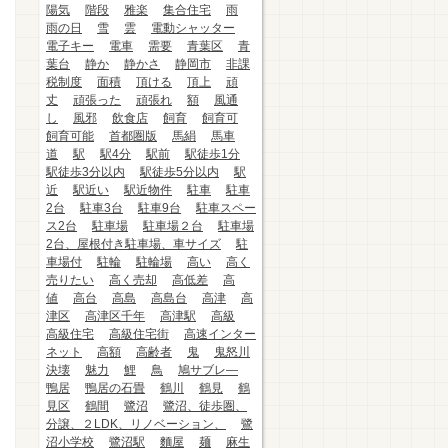
陽気
階段
雅楽
集合住宅
雨
雨の日
雪
雲
電動シャッター
電子キー
電車
需要
青葉区
青
葉台
静か
静かさ
静岡市
非課
税制度
面積
頂ける
頂上
頑
丈
頑張った
頑張れ
額
風通
し
風邪
飲食店
飼育
飼育可
飼育可能
首都圏版
馬絹
馬車
道
駅
駅4分
駅前
駅徒歩1分
駅徒歩3分以内
駅徒歩5分以内
駅
近
駅近い
駅近物件
駐車
駐車
2台
駐車3台
駐車9台
駐車スペー
ス2台
駐車場
駐車場２台
駐車場
2台、屋根付き駐車場、車サイズ
駐
車場付
駐輪
駐輪場
高い
高く
売りたい
高く売却
高低差
高
値
高台
高島
高島台
高津
高
津区
高津区千年
高津駅
高級
高級住宅
高級住宅街
高速インター
ネット
高額
高齢者
鬼
鬼怒川
決壊
魅力
鯉
鳥
鳩サブレ―
鴨居
鴨居の石畳
鶴川
鶴見
鶴
見区
鶴間
鷺沼
鷺沼、徒歩圏、
分譲、２LDK、リノベーション、
鷺
沼小学校
鷺沼駅
麵屋
麺
麻生