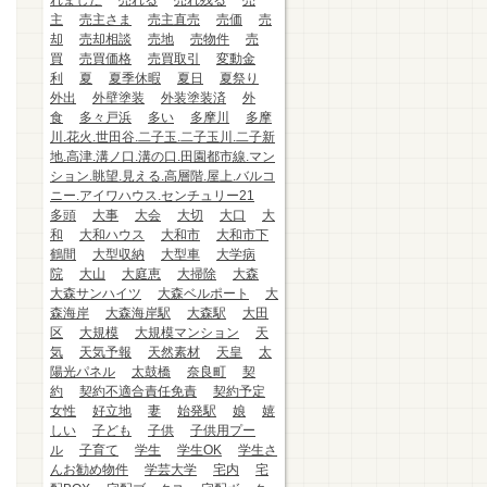
れました
売れる
売れ残る
売
主
売主さま
売主直売
売価
売
却
売却相談
売地
売物件
売
買
売買価格
売買取引
変動金
利
夏
夏季休暇
夏日
夏祭り
外出
外壁塗装
外装塗装済
外
食
多々戸浜
多い
多摩川
多摩
川.花火.世田谷.二子玉.二子玉川.二子新
地.高津.溝ノ口.溝の口.田園都市線.マン
ション.眺望.見える.高層階.屋上.バルコ
ニー.アイワハウス.センチュリー21
多頭
大事
大会
大切
大口
大
和
大和ハウス
大和市
大和市下
鶴間
大型収納
大型車
大学病
院
大山
大庭恵
大掃除
大森
大森サンハイツ
大森ベルポート
大
森海岸
大森海岸駅
大森駅
大田
区
大規模
大規模マンション
天
気
天気予報
天然素材
天皇
太
陽光パネル
太鼓橋
奈良町
契
約
契約不適合責任免責
契約予定
女性
好立地
妻
始発駅
娘
嬉
しい
子ども
子供
子供用プー
ル
子育て
学生
学生OK
学生さ
んお勧め物件
学芸大学
宅内
宅