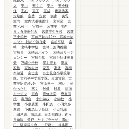
配BOX
宅配ブックス
宅配ボック
ス
安い
安くて
安さ
安全確
保
安心
完了
完成
定期借家
定期的
定番
定食
実家
実質
室内
室内洗濯機置場
宮前区
宮
前区.横浜
宮前平
宮前平，南向
き，食洗器付き
宮前平中学校
宮前
平小学校
宮前平徒歩12分、宮崎台徒
歩8分、新築分譲住宅
宮前平駅
宮
崎
宮崎中学校
宮崎二葉幼稚園
宮崎台
宮崎台ハイツ
宮崎台リージ
ェンシー
宮崎台駅
宮崎台駅徒歩５
分
宮崎小学校
家を売る
家屋
家族
家族向け
家系
家賃
容積
率超過
富士山
富士見台小学校学
区、宮前平中学校学区、分譲賃貸、宮
前平駅徒歩6分
富山幸一
寒い
寒
かったり
寒く
対価
対象
対面
キッチン
寿命
専修大学
専有面
積
専用庭
小中学校
小学校
小
学生
小泉農園
小田急
小田急多
摩線
小田急江ノ島線
小田急線
小田急線、南武線、田園都市線、向ヶ
丘遊園、登戸、たまプラーザ、溝の
口、駐車場２台、一戸建て、徒歩圏、