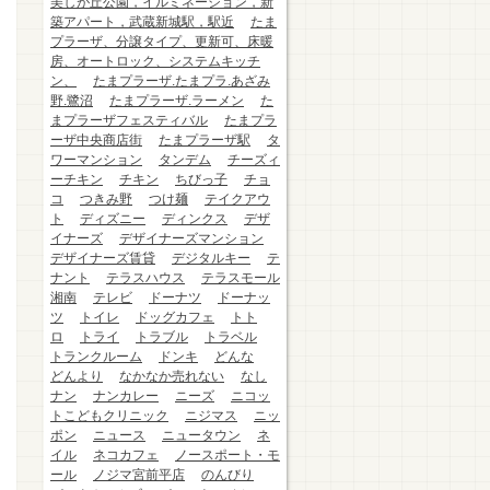
美しが丘公園，イルミネーション，新
築アパート，武蔵新城駅，駅近
たま
プラーザ、分譲タイプ、更新可、床暖
房、オートロック、システムキッチ
ン、
たまプラーザ.たまプラ.あざみ
野.鷺沼
たまプラーザ.ラーメン
た
まプラーザフェスティバル
たまプラ
ーザ中央商店街
たまプラーザ駅
タ
ワーマンション
タンデム
チーズィ
ーチキン
チキン
ちびっ子
チョ
コ
つきみ野
つけ麺
テイクアウ
ト
ディズニー
ディンクス
デザ
イナーズ
デザイナーズマンション
デザイナーズ賃貸
デジタルキー
テ
ナント
テラスハウス
テラスモール
湘南
テレビ
ドーナツ
ドーナッ
ツ
トイレ
ドッグカフェ
トト
ロ
トライ
トラブル
トラベル
トランクルーム
ドンキ
どんな
どんより
なかなか売れない
なし
ナン
ナンカレー
ニーズ
ニコッ
トこどもクリニック
ニジマス
ニッ
ポン
ニュース
ニュータウン
ネ
イル
ネコカフェ
ノースポート・モ
ール
ノジマ宮前平店
のんびり