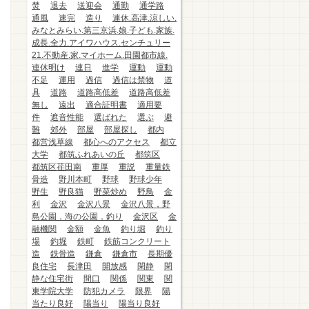
焚
退去
送迎会
通勤
通学路
通風
速完
造り
連休.高津.涼しい.
みなとみらい.第三京浜.娘.子ども.家族.
成長.全力.アイワハウス.センチュリー
21.不動産.家.マイホーム.田園都市線.
連休明け
連日
進学
運動
運動
不足
運用
過信
過信は禁物
道
具
道路
道路高低差
道路高低差
無し
遠出
適合証明書
適用要
件
遮音性能
選ばれた
選ぶ
避
難
郊外
部屋
部屋探し
都内
都営浅草線
都心へのアクセス
都立
大学
都筑ふれあいの丘
都筑区
都筑区荏田南
重厚
重説
重量鉄
骨造
野川本町
野球
野球少年
野生
野良猫
野菜炒め
野鳥
金
利
金沢
金沢八景
金沢八景，野
島公園，海の公園，釣り
金沢区
金
融機関
金額
金魚
釣り堀
釣り
場
釣堀
鉄町
鉄筋コンクリート
造
鉄骨造
鎌倉
鎌倉市
長期優
良住宅
長津田
開放感
閑静
閑
静な住宅街
間口
関係
関東
関
東学院大学
防犯カメラ
限界
陽
当たり良好
陽当り
陽当り良好