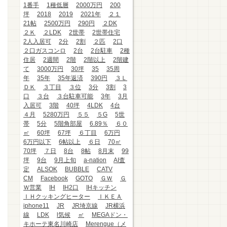
1番手
1種低層
2000万円
200
坪
2018
2019
2021年
２１
21帖
2500万円
290円
２DK
２Ｋ
２LDK
2世帯
2世帯住宅
2人入居可
2分
2割
２匹
2口
２口ガスコンロ
2台
2台駐車
2種
住居
2週間
2階
2階以上
2階建
て
3000万円
30坪
35
35周
年
35年
35年返済
390円
３Ｌ
ＤＫ
３丁目
３位
3分
3割
3
口
３台
３台駐車可能
3年
3月
入居可
3階
40坪
4LDK
4台
４月
5280万円
５５
５G
5世
帯
5分
5階角部屋
6.89％
６０
㎡
60坪
67坪
６丁目
6万円
6万円以下
6帖以上
６日
70㎡
70坪
７日
8台
8帖
8月末
99
坪
9台
9月上旬
a-nation
AI査
定
ALSOK
BUBBLE
CATV
CM
Facebook
GOTO
ＧＷ
Ｇ
Ｗ営業
IH
IH2口
IHキッチン
ＩＨクッキングヒーター
ＩＫＥＡ
iphone11
JR
JR埼京線
JR横浜
線
LDK
l気候
㎡
MEGAドン・
キホーテ東名川崎店
Merengue（メ