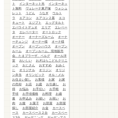
ト
インターネット光
インターネッ
ト無料
ヴェレーナ東戸塚
ウォシュ
レット
うどん
うなぎ
ウルト
ラ
エアコン
エアコン２基
エコ
キュート
エジプト
エッグタルト
エバライトデュオ
エリア
エレベー
タ
エレベーター
オートロック
オーナー
オーナーズルーム
オーナ
ーチェンジ
オーナー様
オーナ様
オープン
オープンハウス
オープン
ルーム
オープンルーム、現地販売
会、たまプラーザ、ベルグ
オール洋
室
おいしい
おぎはらこどもクリニ
ック
おじさん
おすすめ
おみく
じ
オリジナル
オリジン
オリジ
ン弁当
オリンピック
オル・メル
お住まい探し
お客様
お家
お家
の売却
お店
お庭
お引越し
お
得
お悩み
お手伝い
お手軽
お
手頃
お手頃価格
お料理
お歳
暮
お申込み
お祓い
お祝い
お
肉
お腹
お菓子
お部屋
お部屋
探し
お部屋紹介
お金
カースペ
ース
カースペース２台
カースペー
ス3台
ガーデニング
ガーデンアク