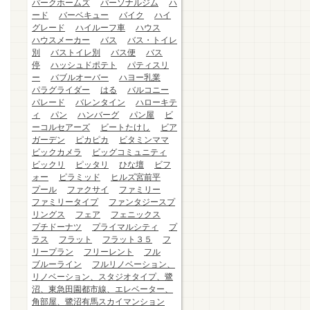
パークホームズ
パーソナルジム
ハ
ード
バーベキュー
バイク
ハイ
グレード
ハイルーフ車
ハウス
ハウスメーカー
バス
バス・トイレ
別
バストイレ別
バス便
バス
停
ハッシュドポテト
パティスリ
ー
バブルオーバー
ハヨー乳業
パラグライダー
はる
バルコニー
パレード
バレンタイン
ハローキテ
ィ
パン
ハンバーグ
パン屋
ビ
ーコルセアーズ
ビートたけし
ビア
ガーデン
ピカピカ
ビタミンママ
ビックカメラ
ビッグコミュニティ
ビックリ
ピッタリ
ひな壇
ビフ
ォー
ピラミッド
ヒルズ宮前平
プール
ファクサイ
ファミリー
ファミリータイプ
ファンタジースプ
リングス
フェア
フェニックス
プチドーナツ
プライマルシティ
プ
ラス
フラット
フラット３５
フ
リープラン
フリーレント
フル
ブルーライン
フルリノベーション、
リノベーション、スタジオタイプ、鷺
沼、東急田園都市線、エレベーター、
角部屋、鷺沼有馬スカイマンション