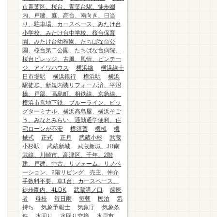
市青葉区、桜台、青葉台駅、徒歩圏
内、戸建、庭、高台、南向き、日当
り、駐車場、カースペース、みたけ台
小学校、みたけ台中学校、桜台保育
園、みたけ台幼稚園、たちばな台公
園、桜台第二公園、たちばな台病院、
桜台ビレッジ、古風、風情、ビンテー
ジ、アイワハウス
横浜線
横浜線十
日市場駅
横浜銀行
横浜駅
横浜
駅徒歩、新規内装リフォーム済、平沼
橋、戸部、高島町、相鉄線、京急線、
横浜市営地下鉄、ブルーライン、ビッ
グターミナル、横浜高島屋、横浜そご
う、みなとみらい、通勤通学便利、住
宅ローンが不安
横須賀
機械
機
械式
正式
正月
武蔵小杉
武蔵
小杉駅
武蔵新城
武蔵新城、JR南
武線、川崎市、高津区、千年、2階
建、戸建、中古、リフォーム、リノベ
ーション、2階リビング、売主、仲介
手数料不要、車1台、カースペース、
徒歩圏内、4LDK
武蔵溝ノ口
歯医
者
母校
毎日雨
毎朝
民泊
気
持ち
気象予報士
気象庁
気象条
件
水回り
水回り交換
水戸市