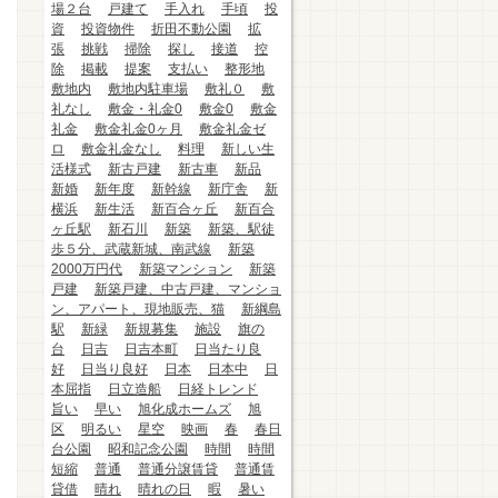
場２台
戸建て
手入れ
手頃
投
資
投資物件
折田不動公園
拡
張
挑戦
掃除
探し
接道
控
除
掲載
提案
支払い
整形地
敷地内
敷地内駐車場
敷礼０
敷
礼なし
敷金・礼金0
敷金0
敷金
礼金
敷金礼金0ヶ月
敷金礼金ゼ
ロ
敷金礼金なし
料理
新しい生
活様式
新古戸建
新古車
新品
新婚
新年度
新幹線
新庁舎
新
横浜
新生活
新百合ヶ丘
新百合
ヶ丘駅
新石川
新築
新築、駅徒
歩５分、武蔵新城、南武線
新築
2000万円代
新築マンション
新築
戸建
新築戸建、中古戸建、マンショ
ン、アパート、現地販売、猫
新綱島
駅
新緑
新規募集
施設
旗の
台
日吉
日吉本町
日当たり良
好
日当り良好
日本
日本中
日
本屈指
日立造船
日経トレンド
旨い
早い
旭化成ホームズ
旭
区
明るい
星空
映画
春
春日
台公園
昭和記念公園
時間
時間
短縮
普通
普通分譲賃貸
普通賃
貸借
晴れ
晴れの日
暇
暑い