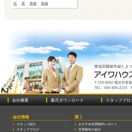
区
黒
黒猫
黒畑
東急田園都市線たま
〒225-0002 横浜市
TEL：045-905-2215 
会社概要
書式ダウンロード
スタッフブロ
会社情報
買う
スタッフ紹介
おすすめ売買物件レポート
スタッフブログ
売買物件の紹介