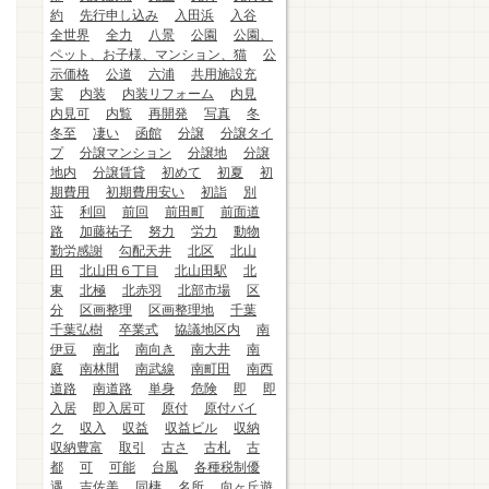
約
先行申し込み
入田浜
入谷
全世界
全力
八景
公園
公園、
ペット、お子様、マンション、猫
公
示価格
公道
六浦
共用施設充
実
内装
内装リフォーム
内見
内見可
内覧
再開発
写真
冬
冬至
凄い
函館
分譲
分譲タイ
プ
分譲マンション
分譲地
分譲
地内
分譲賃貸
初めて
初夏
初
期費用
初期費用安い
初詣
別
荘
利回
前回
前田町
前面道
路
加藤祐子
努力
労力
動物
勤労感謝
勾配天井
北区
北山
田
北山田６丁目
北山田駅
北
東
北極
北赤羽
北部市場
区
分
区画整理
区画整理地
千葉
千葉弘樹
卒業式
協議地区内
南
伊豆
南北
南向き
南大井
南
庭
南林間
南武線
南町田
南西
道路
南道路
単身
危険
即
即
入居
即入居可
原付
原付バイ
ク
収入
収益
収益ビル
収納
収納豊富
取引
古さ
古札
古
都
可
可能
台風
各種税制優
遇
吉佐美
同棲
名所
向ヶ丘遊