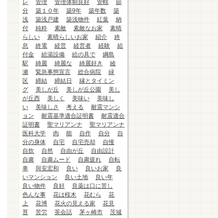
レ
管理
管理体制良好
管轄
節
分
築１０年
築9年
築年数
築
浅
築浅戸建
築浅物件
紅葉
納
付
純粋
素敵
素敵なお家
素晴
らしい
素晴らしいお家
紹介
終
息
終電
経営
経営者
経験
給
付金
給湯設備
絵の具で
綱島
駅
綺麗
綺麗な
綺麗好き
綾
瀬
緊急事態宣言
総合病院
緑
区
締結
締結日
縁とタイミン
グ
美しが丘
美しが丘公園
美し
が丘西
美しく
美味い
美味し
い
美味しさ
考える
耐震マンシ
ョン
耐震基準適合証明書
耐震適合
証明書
聖マリアンナ
聖マリアンナ
医科大学
肉
能
自作
自分
自
分の身体
自宅
自宅売却
自慢
自炊
自然
自由が丘
自由設計
自粛
自粛ムード
自粛疲れ
自転
車
與安宏和
良い
良いお家
良
いマンション
良い土地
良い年
良い物件
良好
良薬は口に苦し
色んな事
花は桜木
花むら
花
上
花博
花火の見える家
花見
苔
苦労
英会話
茅ヶ崎市
茨城