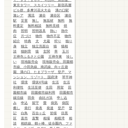
ィ、９１．２６㎡、４LDK、角部屋、
東京タワー、スカイツリー、新宿高層
ビル群、多摩川花火大会
溝の口駅
激レア
濁流
瀬谷
瀬谷区
瀬谷
駅
災害
無し
無垢材
無料
無
料査定
無料相談
無料見積
焼
肉
照明
照明器具
熱い
熱中
症
片づけ
物件
物件不足
物件
紹介
特典
犬
犬蔵
狩り
独り
身
独立
独立洗面台
猫
猫相
談
猫飼育
猿
玄関
率
玉川
王禅寺ふるさと公園
王禅寺東
珍し
い
現地販売会
現地販売会、田園都
市線、小田急線、南武線、向ヶ丘遊
園、溝の口、たまプラーザ、登戸、マ
ンション、リゾート、国府津
琴平神
社
環境
環状4号線
生活
生活
利便性
生活至便
生田
用賀
田
園都市線
田園都市線利用
田園都市
線沿線
田奈
由比ガ浜
申し込
み
申込
留守
畳
病気
病院
癒し
発行
発表
発達
登戸
登
記
白鳥
百合ヶ丘
皆様
目黒
区
直売
直撃
相場
相模湾
相
談
相鉄線、鶴ヶ峰、徒歩圏内、ファ