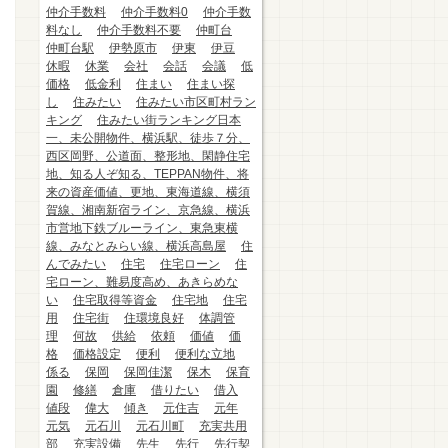
仲介手数料
仲介手数料0
仲介手数
料なし
仲介手数料不要
仲町台
仲町台駅
伊勢原市
伊東
伊豆
休暇
休業
会社
会話
会議
低
価格
低金利
住まい
住まい探
し
住みたい
住みたい市区町村ラン
キング
住みたい街ランキング日本
一、未公開物件、横浜駅、徒歩７分、
西区岡野、公道面、整形地、閑静住宅
地、知る人ぞ知る、TEPPAN物件、将
来の資産価値、更地、東海道線、横須
賀線、湘南新宿ライン、京急線、横浜
市営地下鉄ブルーライン、東急東横
線、みなとみらい線、横浜高島屋
住
んでみたい
住宅
住宅ローン
住
宅ローン、難易度高め、あきらめな
い
住宅取得等資金
住宅地
住宅
用
住宅街
住環境良好
体調管
理
何故
供給
依頼
価値
価
格
価格設定
便利
便利な立地
係る
保岡
保岡佳潔
保木
保育
園
修繕
倉庫
借りたい
借入
値段
偉大
傾き
元住吉
元年
元気
元石川
元石川町
充実共用
部
充実設備
先生
先行
先行契