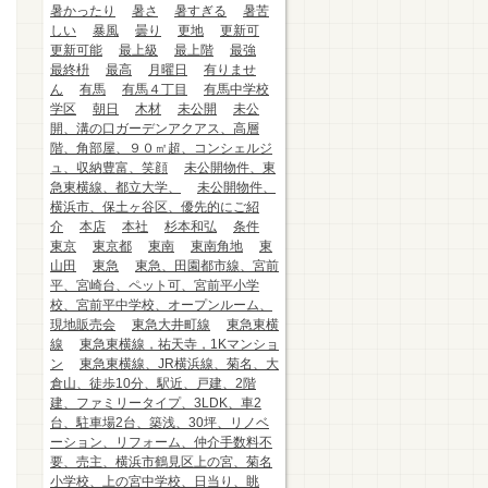
暑かったり
暑さ
暑すぎる
暑苦
しい
暴風
曇り
更地
更新可
更新可能
最上級
最上階
最強
最終枡
最高
月曜日
有りませ
ん
有馬
有馬４丁目
有馬中学校
学区
朝日
木材
未公開
未公
開、溝の口ガーデンアクアス、高層
階、角部屋、９０㎡超、コンシェルジ
ュ、収納豊富、笑顔
未公開物件、東
急東横線、都立大学、
未公開物件、
横浜市、保土ヶ谷区、優先的にご紹
介
本店
本社
杉本和弘
条件
東京
東京都
東南
東南角地
東
山田
東急
東急、田園都市線、宮前
平、宮崎台、ペット可、宮前平小学
校、宮前平中学校、オープンルーム、
現地販売会
東急大井町線
東急東横
線
東急東横線，祐天寺，1Kマンショ
ン
東急東横線、JR横浜線、菊名、大
倉山、徒歩10分、駅近、戸建、2階
建、ファミリータイプ、3LDK、車2
台、駐車場2台、築浅、30坪、リノベ
ーション、リフォーム、仲介手数料不
要、売主、横浜市鶴見区上の宮、菊名
小学校、上の宮中学校、日当り、眺