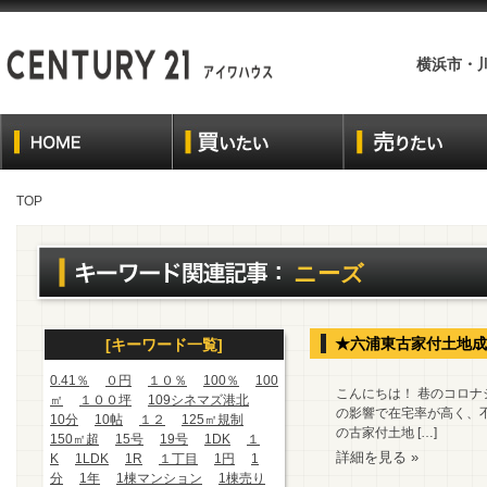
横浜市・
TOP
ニーズ
★六浦東古家付土地成
[キーワード一覧]
0.41％
０円
１０％
100％
100
こんにちは！ 巷のコロ
㎡
１００坪
109シネマズ港北
の影響で在宅率が高く、不
10分
10帖
１２
125㎡規制
の古家付土地 […]
150㎡超
15号
19号
1DK
１
詳細を見る »
K
1LDK
1R
１丁目
1円
1
分
1年
1棟マンション
1棟売り