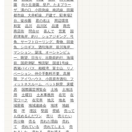
園
向ケ丘遊園、登戸、たまプラー
ザ、溝の口、小田急線、南武線、田園
都市線、大井町線、戸建て、駐車場2
台、徒歩圏
君の名は
周辺環境
和室
品川
品川区
品濃
商売
商店街
問合せ
喜んで
営業
国
府津海岸、釣り、ショアジギング、弓
角、サーフトローリング、青物、回遊
魚、シロギス、酒匂海岸、前川海岸、
マンション、築浅、オーシャンビュ
ー、眺望、日当り、出勤前釣行、漁場
前、国府津駅、鴨宮駅、国道1号線、
西湘バイパス、相模湾、富士山、リノ
ベーション、仲介手数料不要、高層
階、アイワハウス、小田原市酒匂、フ
ィットネスルーム、ペット飼育、床暖
房
国際園芸博覧会
土地
土地活
用
土曜日
土木事務所
在宅
在
宅ワーク
在宅率
地元
地名
地
域密着
地域連絡会
地球
地鎮
祭
坪
埋設
堅固
壁紙
売って
も住めるんだワン
売り
売りたい
売り物
売る
売れた理由
売れ
て
売れている
売れてしまう
売