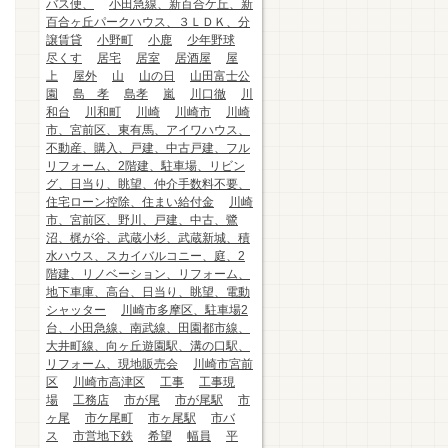
バス便、
小田急線、新百合ケ丘、新
百合ヶ丘パークハウス、３ＬＤＫ、分
譲賃貸
小野町
小鹿
少年野球
尽くす
居宅
居室
居酒屋
屋
上
屋外
山
山の日
山田富士公
園
島 孝
島孝
嵐
川口徹
川
和台
川和町
川崎
川崎市
川崎
市、宮前区、東有馬、アイワハウス、
不動産、購入、戸建、中古戸建、フル
リフォーム、2階建、駐車場、リビン
グ、日当り、眺望、仲介手数料不要、
住宅ローン控除、住まい給付金
川崎
市、宮前区、野川、戸建、中古、鷺
沼、梶が谷、武蔵小杉、武蔵新城、積
水ハウス、スカイバルコニー、庭、2
階建、リノベーション、リフォーム、
地下車庫、高台、日当り、眺望、電動
シャッター
川崎市多摩区、駐車場2
台、小田急線、南武線、田園都市線、
大井町線、向ヶ丘遊園駅、溝の口駅、
リフォーム、現地販売会
川崎市宮前
区
川崎市高津区
工事
工事現
場
工務店
市が尾
市が尾駅
市
ヶ尾
市ケ尾町
市ヶ尾駅
市バ
ス
市営地下鉄
希望
幅員
平