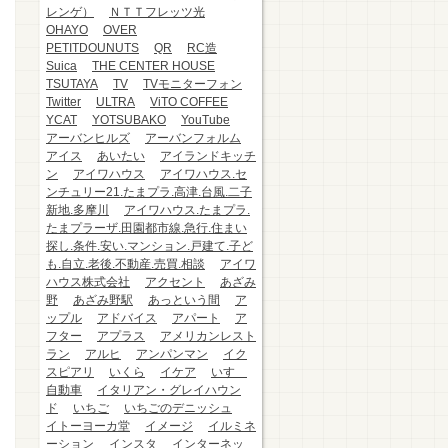
レンゲ）
ＮＴＴフレッツ光
OHAYO
OVER
PETITDOUNUTS
QR
RC造
Suica
THE CENTER HOUSE
TSUTAYA
TV
TVモニターフォン
Twitter
ULTRA
ViTO COFFEE
YCAT
YOTSUBAKO
YouTube
アーバンヒルズ
アーバンフォルム
アイス
あいたい
アイランドキッチ
ン
アイワハウス
アイワハウス.セ
ンチュリー21.たまプラ.高津.台風.二子
新地.多摩川
アイワハウス.たまプラ.
たまプラーザ.田園都市線.急行.住まい
探し.条件.安い.マンション.戸建て.子ど
も.自立.老後.不動産.売買.相談
アイワ
ハウス株式会社
アクセント
あざみ
野
あざみ野駅
あっという間
ア
ップル
アドバイス
アパート
ア
フター
アプラス
アメリカンレスト
ラン
アルヒ
アンパンマン
イク
スピアリ
いくら
イケア
いすゞ
自動車
イタリアン・グレイハウン
ド
いちご
いちごのデニッシュ
イトーヨーカ堂
イメージ
イルミネ
ーション
インスタ
インターネッ