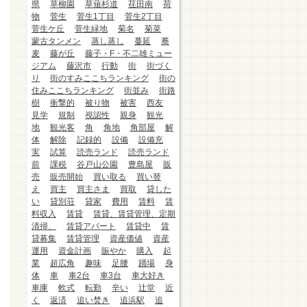
県
草柳園
草薙杉道
荏田南
荷
物
菅生
菅生1丁目
菅生2丁目
菅生ケ丘
菅生緑地
菊名
菊菜
蒙古タンメン
蒸し蒸し
蔓延
蕎
麦
藤が丘
藤子・F・不二雄ミュー
ジアム
藤沢市
行動
街
街づく
り
街のすみここちランキング
街の
住みここちランキング
街並み
街路
樹
衝撃的
被り物
被害
西友
見学
規制
視認性
親身
観光
地
観光客
角
角地
角部屋
解
体
解除
記録的
設備
設備充
実
試算
読売ランド
読売ランド
前
課税
谷戸山公園
豊島屋
販
売
販売開始
買い取る
買い替
え
買主
買主さま
買取
貸した
い
貸別荘
貸家
費用
賃料
賃
料収入
賃貸
賃貸、賃貸管理、定期
清掃、
賃貸アパート
賃貸中
賃
貸募集
賃貸管理
資産価値
資産
運用
資金計画
賑やか
購入
起
業
超広角
趣味
足腰
踊場
身
体
車
車2台
車3台
車大好き
車庫
軟式
転勤
辛い
辻堂
近
く
返済
追い焚き
追浜駅
追