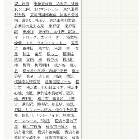
望、通風
東急東横線、祐天寺、徒歩
10分以内、１Rマンション
東急田園
都市線
東急田園都市線，徒歩５分以
内，敷金0，礼金0
東急田園都市線.
多摩川の見える家
東戸塚
東戸塚
駅
東横線
東横線、元住吉、駅近、
オートロック、エレベーター、浴室乾
燥機、ＩＨ、ウォシュレット、
東海
道
東生田
松本悟
松濤
柱
査
定
柿生
栗平
根っこ
根岸線
格闘
案内
桜
桜並木
桜木町
梅
梅雨
梅雨明け
梶が谷
梶ヶ
谷
梶ヶ谷小学校・宮崎中学校
梶ヶ
谷駅
業者
楽しめ
標高
横浜
横浜南共済病院
横浜国際プール
横
浜市
横浜市、狙い目エリア、横浜中
心地、南区、伊勢佐木長者町、阪東
橋、吉野町
横浜市、鶴見区、上末
吉、綱島駅、川崎駅、鶴見駅、築浅、
戸建、リフォーム済み、仲介手数料不
要、鶴見川、リバーサイド、駐車場、
カースペース、3階建
横浜市営地下
鉄
横浜市役所
横浜市戸塚区
横
浜市港北区
横浜市都筑区
横浜市都
筑区茅ヶ崎中央
横浜市青葉区
横浜