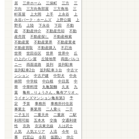
居
三井ホーム
三保町
三方
三
方向
三方向角部屋
三方角地
三
軒茶屋
上大岡
上手
上永谷
上
永谷パーク・ホームズ
上野公園
上
野毛
上陸
下永谷
下田
不動
産
不動産仲介
不動産売却
不動
産売買
不動産探し
不動産検索
不動産業
不動産業界
不動産業者
不動産買取
不動産購入
不忍池
世帯
世田谷区
世界
世界中
丘
の上のパン屋
丘陵地帯
両面バルコ
ニー
両面道路
並列
並列駐車
並列駐車2台
並列駐車３台
中古マ
ンション
中古戸建
中型犬
中央
林間
中学校
中白根
中目黒
中
華
中華料理
丸亀製麵
久末
九
葉
亀有，りょうさん，亀有アリオ，
ライオンズマンション亀有第3
予
定
予算
事務所
事務所付住居
事業主
事業用
二人乗り
二子
二子玉川
二重天井
二重床
二駅
利用可能
五本木
交換
交通利便
性
京急
京浜東北線
人は武士
人気
人気エリア
人流
今年
仕
事
代官山
令和
仮囲い
仲介