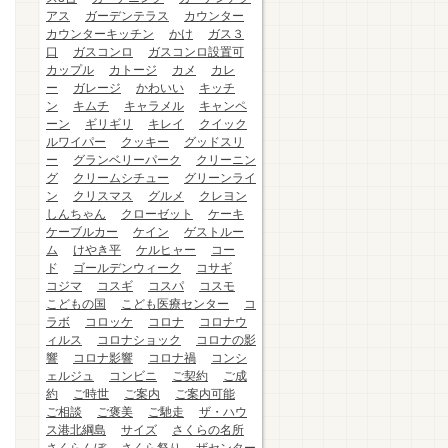
アス
ガーデンテラス
カウンター
カウンターキッチン
かけ
ガス３
口
ガスコンロ
ガスコンロ設置可
カップル
カトージ
カメ
カレ
ー
ガレージ
かわいい
キッチ
ン
キムチ
キャラメル
キャンペ
ーン
ギリギリ
キレイ
クイック
ルワイパー
クッキー
グッドスリ
ー
グランベリーパーク
クリーニン
グ
クリームシチュー
グリーンライ
ン
クリスマス
グルメ
クレヨン
しんちゃん
クローゼット
ケーキ
ケーブルカー
ケイン
ゲストルー
ム
けやき平
ケルヒャー
コー
ド
ゴールデンウィーク
コサギ
コジマ
コスギ
コスパ
コスモ
こどもの国
こども医療センター
コ
ラボ
コロッケ
コロナ
コロナウ
ィルス
コロナショック
コロナの影
響
コロナ影響
コロナ禍
コンシ
ェルジュ
コンビニ
ご契約
ご成
約
ご時世
ご案内
ご案内可能
ご相談
ご褒美
ご馳走
ザ・ハウ
ス港北綱島
サイズ
さくらの名所