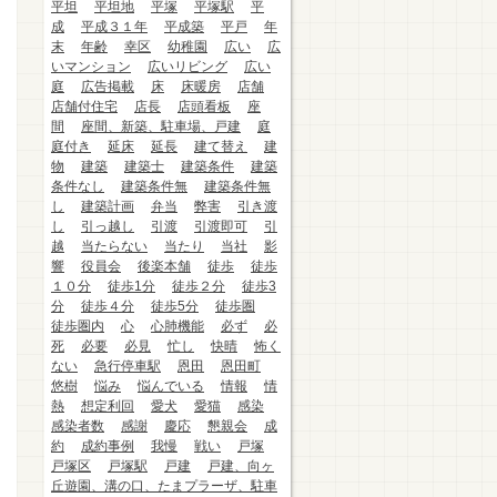
平坦
平坦地
平塚
平塚駅
平
成
平成３１年
平成築
平戸
年
末
年齢
幸区
幼稚園
広い
広
いマンション
広いリビング
広い
庭
広告掲載
床
床暖房
店舗
店舗付住宅
店長
店頭看板
座
間
座間、新築、駐車場、戸建
庭
庭付き
延床
延長
建て替え
建
物
建築
建築士
建築条件
建築
条件なし
建築条件無
建築条件無
し
建築計画
弁当
弊害
引き渡
し
引っ越し
引渡
引渡即可
引
越
当たらない
当たり
当社
影
響
役員会
後楽本舗
徒歩
徒歩
１０分
徒歩1分
徒歩２分
徒歩3
分
徒歩４分
徒歩5分
徒歩圏
徒歩圏内
心
心肺機能
必ず
必
死
必要
必見
忙し
快晴
怖く
ない
急行停車駅
恩田
恩田町
悠樹
悩み
悩んでいる
情報
情
熱
想定利回
愛犬
愛猫
感染
感染者数
感謝
慶応
懇親会
成
約
成約事例
我慢
戦い
戸塚
戸塚区
戸塚駅
戸建
戸建、向ヶ
丘遊園、溝の口、たまプラーザ、駐車