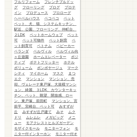
フルリフォーム
フレンチブルドッ
グ
フローリング
ブログ
プロテ
イン
プロデュース
プロローグ
ヘーベルハウス
ペコペコ
ペット
ペット、犬、猫、システムキッチン、
駅近、公園、フローリング、仲町台、
２LDK
ペットホームウェブ
ペット
可
ペット可物件
ペット飼育
ペ
ット飼育可
ベトナム
ベビーカー
ベランダ
ベルヴィル
ベルヴィル向
ヶ丘遊園
ホームエレベーター
ポジ
ティブ
ポテトフリッター
ホテル
ボリューム
ボンボヤージュ
マーク
シティ
マイホーム
マスク
まつ
エク
マンション
マンション、売
却、ヴェレーナ東戸塚、大規模マンシ
ョン、綺麗、３LDK、カウンターキッ
チン、ペット、眺望、開放感、ロー
ン、東戸塚、前田町
マンション、宮
前平、宮崎台、ペット可
みすずが
丘
みすずが丘戸建て
みそ
ムク
ドリ
ムレムレ
メガビッグ
メニ
ュー
モアクレストヒルズガーデン
モザイクモール
モニターフォン
モ
ニター付インターホン
モニター付オ