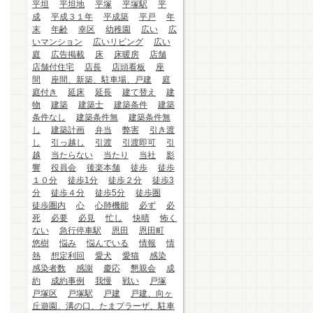
平坦
平坦地
平塚
平塚駅
平
成
平成３１年
平成築
平戸
年
末
年齢
幸区
幼稚園
広い
広
いマンション
広いリビング
広い
庭
広告掲載
床
床暖房
店舗
店舗付住宅
店長
店頭看板
座
間
座間、新築、駐車場、戸建
庭
庭付き
延床
延長
建て替え
建
物
建築
建築士
建築条件
建築
条件なし
建築条件無
建築条件無
し
建築計画
弁当
弊害
引き渡
し
引っ越し
引渡
引渡即可
引
越
当たらない
当たり
当社
影
響
役員会
後楽本舗
徒歩
徒歩
１０分
徒歩1分
徒歩２分
徒歩3
分
徒歩４分
徒歩5分
徒歩圏
徒歩圏内
心
心肺機能
必ず
必
死
必要
必見
忙し
快晴
怖く
ない
急行停車駅
恩田
恩田町
悠樹
悩み
悩んでいる
情報
情
熱
想定利回
愛犬
愛猫
感染
感染者数
感謝
慶応
懇親会
成
約
成約事例
我慢
戦い
戸塚
戸塚区
戸塚駅
戸建
戸建、向ヶ
丘遊園、溝の口、たまプラーザ、駐車