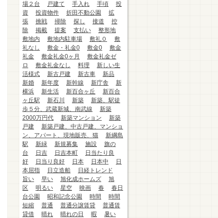
場２台
戸建て
手入れ
手頃
投
資
投資物件
折田不動公園
拡
張
挑戦
掃除
探し
接道
控
除
掲載
提案
支払い
整形地
敷地内
敷地内駐車場
敷礼０
敷
礼なし
敷金・礼金0
敷金0
敷金
礼金
敷金礼金0ヶ月
敷金礼金ゼ
ロ
敷金礼金なし
料理
新しい生
活様式
新古戸建
新古車
新品
新婚
新年度
新幹線
新庁舎
新
横浜
新生活
新百合ヶ丘
新百合
ヶ丘駅
新石川
新築
新築、駅徒
歩５分、武蔵新城、南武線
新築
2000万円代
新築マンション
新築
戸建
新築戸建、中古戸建、マンショ
ン、アパート、現地販売、猫
新綱島
駅
新緑
新規募集
施設
旗の
台
日吉
日吉本町
日当たり良
好
日当り良好
日本
日本中
日
本屈指
日立造船
日経トレンド
旨い
早い
旭化成ホームズ
旭
区
明るい
星空
映画
春
春日
台公園
昭和記念公園
時間
時間
短縮
普通
普通分譲賃貸
普通賃
貸借
晴れ
晴れの日
暇
暑い