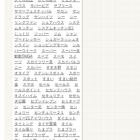
さくらんぼ
さくら祭り
ザセンター
ハウス
サバービア
サブリース
サマーフェスティバル
サロン
サン
ドラッグ
サンハイツ
シー
シー
リングファン
シェアハウス
システ
ムキッチン
システムキッチン3口
じっくり
ジッパー
ジム
シャン
プードレッサー
シュガーラッシュオ
ンライン
ショッピングモール
シル
バーウイーク
スーパー
スーパー生
鮮館TAIGA
スープ
スーモ
スイ
ーツ
スカイツリー見
スカイバルコ
ニー
スカパー
すすき野
スタジ
オタイプ
ステンレスボトル
スポー
ツ
スポット
すまい
すまい給付
金
スマホ
セール
セールス
セ
ールスポイント
セカンドハウス
セ
キスイハイム
セキュリティ
せせら
ぎ公園
セブンイレブン
セミオープ
ン
センター北
センター南
セン
チュリー
センチュリー２１
センチ
ュリー21アイワハウス
ダイエット
タイミング
タイヤ置場
タイル
タイル張り
たまプラ
たまプラー
ザ
たまプラーザ，
たまプラーザ，