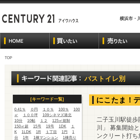
横浜市・
TOP
バストイレ別
にこたま！デ
[キーワード一覧]
0.41％
０円
１０％
100％
100
㎡
１００坪
109シネマズ港北
二子玉川駅徒歩
10分
10帖
１２
125㎡規制
150㎡超
15号
19号
1DK
１
川」 募集開始と
K
1LDK
1R
１丁目
1円
1
ンクリート打ち
分
1年
1棟マンション
1棟売り