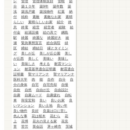
レ
管理
管理体制良好
管轄
節
分
築１０年
築9年
築年数
築
浅
築浅戸建
築浅物件
紅葉
納
付
純粋
素敵
素敵なお家
素晴
らしい
素晴らしいお家
紹介
終
息
終電
経営
経営者
経験
給
付金
給湯設備
絵の具で
綱島
駅
綺麗
綺麗な
綺麗好き
綾
瀬
緊急事態宣言
総合病院
緑
区
締結
締結日
縁とタイミン
グ
美しが丘
美しが丘公園
美し
が丘西
美しく
美味い
美味し
い
美味しさ
考える
耐震マンシ
ョン
耐震基準適合証明書
耐震適合
証明書
聖マリアンナ
聖マリアンナ
医科大学
肉
能
自作
自分
自
分の身体
自宅
自宅売却
自慢
自炊
自然
自由が丘
自由設計
自粛
自粛ムード
自粛疲れ
自転
車
與安宏和
良い
良いお家
良
いマンション
良い土地
良い年
良い物件
良好
良薬は口に苦し
色んな事
花は桜木
花むら
花
上
花博
花火の見える家
花見
苔
苦労
英会話
茅ヶ崎市
茨城