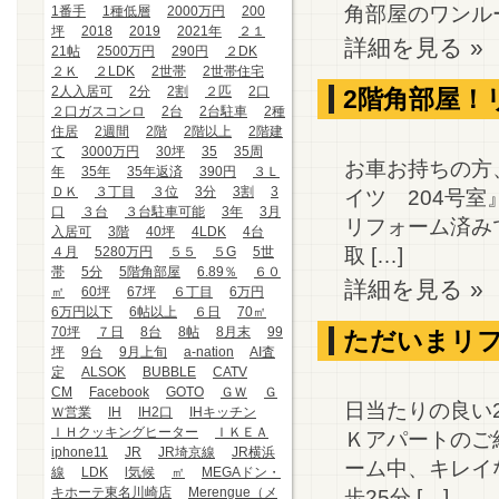
角部屋のワンルー
1番手
1種低層
2000万円
200
坪
2018
2019
2021年
２１
詳細を見る »
21帖
2500万円
290円
２DK
２Ｋ
２LDK
2世帯
2世帯住宅
2人入居可
2分
2割
２匹
2口
2階角部屋！
２口ガスコンロ
2台
2台駐車
2種
住居
2週間
2階
2階以上
2階建
て
3000万円
30坪
35
35周
お車お持ちの方
年
35年
35年返済
390円
３Ｌ
ＤＫ
３丁目
３位
3分
3割
3
イツ 204号室』
口
３台
３台駐車可能
3年
3月
リフォーム済み
入居可
3階
40坪
4LDK
4台
取 […]
４月
5280万円
５５
５G
5世
帯
5分
5階角部屋
6.89％
６０
詳細を見る »
㎡
60坪
67坪
６丁目
6万円
6万円以下
6帖以上
６日
70㎡
70坪
７日
8台
8帖
8月末
99
ただいまリ
坪
9台
9月上旬
a-nation
AI査
定
ALSOK
BUBBLE
CATV
CM
Facebook
GOTO
ＧＷ
Ｇ
日当たりの良い2
Ｗ営業
IH
IH2口
IHキッチン
ＩＨクッキングヒーター
ＩＫＥＡ
Ｋアパートのご
iphone11
JR
JR埼京線
JR横浜
ーム中、キレイ
線
LDK
l気候
㎡
MEGAドン・
キホーテ東名川崎店
Merengue（メ
歩25分 […]