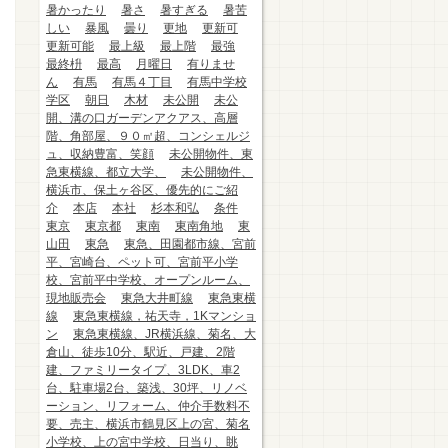
暑かったり
暑さ
暑すぎる
暑苦
しい
暴風
曇り
更地
更新可
更新可能
最上級
最上階
最強
最終枡
最高
月曜日
有りませ
ん
有馬
有馬４丁目
有馬中学校
学区
朝日
木材
未公開
未公
開、溝の口ガーデンアクアス、高層
階、角部屋、９０㎡超、コンシェルジ
ュ、収納豊富、笑顔
未公開物件、東
急東横線、都立大学、
未公開物件、
横浜市、保土ヶ谷区、優先的にご紹
介
本店
本社
杉本和弘
条件
東京
東京都
東南
東南角地
東
山田
東急
東急、田園都市線、宮前
平、宮崎台、ペット可、宮前平小学
校、宮前平中学校、オープンルーム、
現地販売会
東急大井町線
東急東横
線
東急東横線，祐天寺，1Kマンショ
ン
東急東横線、JR横浜線、菊名、大
倉山、徒歩10分、駅近、戸建、2階
建、ファミリータイプ、3LDK、車2
台、駐車場2台、築浅、30坪、リノベ
ーション、リフォーム、仲介手数料不
要、売主、横浜市鶴見区上の宮、菊名
小学校、上の宮中学校、日当り、眺