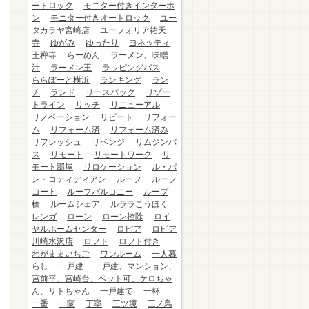
ートロック
モニター付きインターホ
ン
モニター付きオートロック
ユー
タカラヤ宮崎店
ユーフォリア祐天
寺
ゆがみ
ゆったり
ヨネッティ
王禅寺
らーめん
ラーメン、味噌
汁
ラーメン王
ラッピングバス
ららぽーと横浜
ランキング
ラン
チ
ランド
リースバック
リゾー
トライン
リッチ
リニューアル
リノベーション
リピート
リフォー
ム
リフォーム済
リフォーム済み
リフレッシュ
リベンジ
リムジンバ
ス
リモート
リモートワーク
リ
モート部屋
リロケーション
ル・パ
ン・コティディアン
ルーフ
ルーフ
コート
ルーフバルコニー
ループ
橋
ルームシェア
ルララこうほく
レンガ
ローン
ローン控除
ロイ
ヤルホームセンター
ロピア
ロピア
川崎水沢店
ロフト
ロフト付き
わがままいちご
ワンルーム
一人暮
らし
一戸建
一戸建、マンション、
宮前平、宮崎台、ペット可、ケロちゃ
ん、サトちゃん
一戸建て
一杯
一番
一蘭
丁寧
三ツ境
三ノ鳥