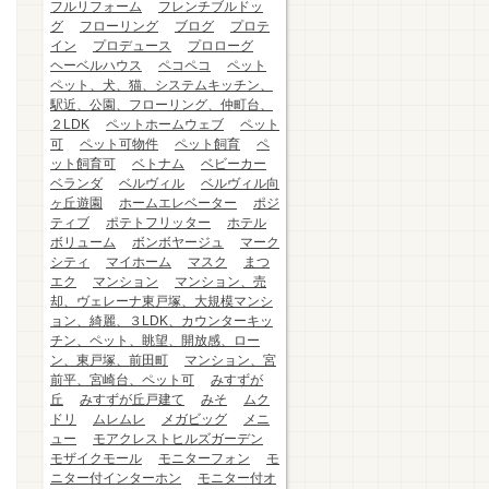
フルリフォーム
フレンチブルドッ
グ
フローリング
ブログ
プロテ
イン
プロデュース
プロローグ
ヘーベルハウス
ペコペコ
ペット
ペット、犬、猫、システムキッチン、
駅近、公園、フローリング、仲町台、
２LDK
ペットホームウェブ
ペット
可
ペット可物件
ペット飼育
ペ
ット飼育可
ベトナム
ベビーカー
ベランダ
ベルヴィル
ベルヴィル向
ヶ丘遊園
ホームエレベーター
ポジ
ティブ
ポテトフリッター
ホテル
ボリューム
ボンボヤージュ
マーク
シティ
マイホーム
マスク
まつ
エク
マンション
マンション、売
却、ヴェレーナ東戸塚、大規模マンシ
ョン、綺麗、３LDK、カウンターキッ
チン、ペット、眺望、開放感、ロー
ン、東戸塚、前田町
マンション、宮
前平、宮崎台、ペット可
みすずが
丘
みすずが丘戸建て
みそ
ムク
ドリ
ムレムレ
メガビッグ
メニ
ュー
モアクレストヒルズガーデン
モザイクモール
モニターフォン
モ
ニター付インターホン
モニター付オ