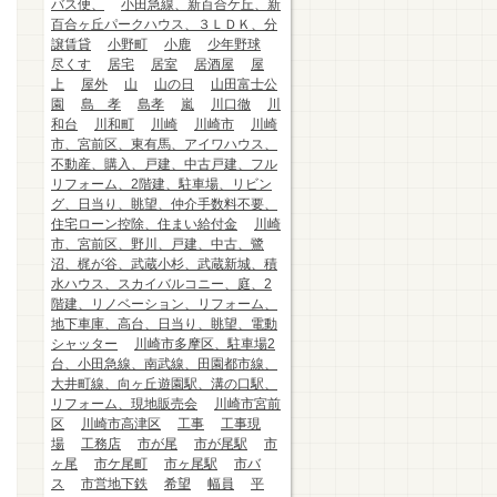
バス便、
小田急線、新百合ケ丘、新
百合ヶ丘パークハウス、３ＬＤＫ、分
譲賃貸
小野町
小鹿
少年野球
尽くす
居宅
居室
居酒屋
屋
上
屋外
山
山の日
山田富士公
園
島 孝
島孝
嵐
川口徹
川
和台
川和町
川崎
川崎市
川崎
市、宮前区、東有馬、アイワハウス、
不動産、購入、戸建、中古戸建、フル
リフォーム、2階建、駐車場、リビン
グ、日当り、眺望、仲介手数料不要、
住宅ローン控除、住まい給付金
川崎
市、宮前区、野川、戸建、中古、鷺
沼、梶が谷、武蔵小杉、武蔵新城、積
水ハウス、スカイバルコニー、庭、2
階建、リノベーション、リフォーム、
地下車庫、高台、日当り、眺望、電動
シャッター
川崎市多摩区、駐車場2
台、小田急線、南武線、田園都市線、
大井町線、向ヶ丘遊園駅、溝の口駅、
リフォーム、現地販売会
川崎市宮前
区
川崎市高津区
工事
工事現
場
工務店
市が尾
市が尾駅
市
ヶ尾
市ケ尾町
市ヶ尾駅
市バ
ス
市営地下鉄
希望
幅員
平