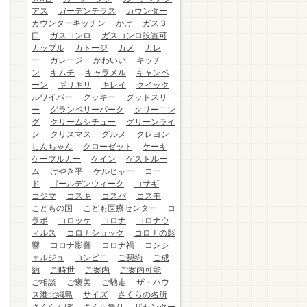
アス
ガーデンテラス
カウンター
カウンターキッチン
かけ
ガス３
口
ガスコンロ
ガスコンロ設置可
カップル
カトージ
カメ
カレ
ー
ガレージ
かわいい
キッチ
ン
キムチ
キャラメル
キャンペ
ーン
ギリギリ
キレイ
クイック
ルワイパー
クッキー
グッドスリ
ー
グランベリーパーク
クリーニン
グ
クリームシチュー
グリーンライ
ン
クリスマス
グルメ
クレヨン
しんちゃん
クローゼット
ケーキ
ケーブルカー
ケイン
ゲストルー
ム
けやき平
ケルヒャー
コー
ド
ゴールデンウィーク
コサギ
コジマ
コスギ
コスパ
コスモ
こどもの国
こども医療センター
コ
ラボ
コロッケ
コロナ
コロナウ
ィルス
コロナショック
コロナの影
響
コロナ影響
コロナ禍
コンシ
ェルジュ
コンビニ
ご契約
ご成
約
ご時世
ご案内
ご案内可能
ご相談
ご褒美
ご馳走
ザ・ハウ
ス港北綱島
サイズ
さくらの名所