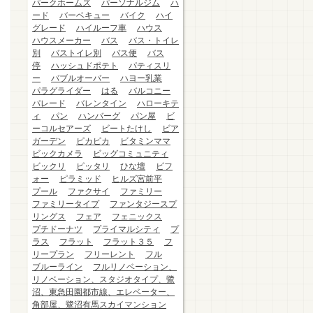
パークホームズ
パーソナルジム
ハ
ード
バーベキュー
バイク
ハイ
グレード
ハイルーフ車
ハウス
ハウスメーカー
バス
バス・トイレ
別
バストイレ別
バス便
バス
停
ハッシュドポテト
パティスリ
ー
バブルオーバー
ハヨー乳業
パラグライダー
はる
バルコニー
パレード
バレンタイン
ハローキテ
ィ
パン
ハンバーグ
パン屋
ビ
ーコルセアーズ
ビートたけし
ビア
ガーデン
ピカピカ
ビタミンママ
ビックカメラ
ビッグコミュニティ
ビックリ
ピッタリ
ひな壇
ビフ
ォー
ピラミッド
ヒルズ宮前平
プール
ファクサイ
ファミリー
ファミリータイプ
ファンタジースプ
リングス
フェア
フェニックス
プチドーナツ
プライマルシティ
プ
ラス
フラット
フラット３５
フ
リープラン
フリーレント
フル
ブルーライン
フルリノベーション、
リノベーション、スタジオタイプ、鷺
沼、東急田園都市線、エレベーター、
角部屋、鷺沼有馬スカイマンション