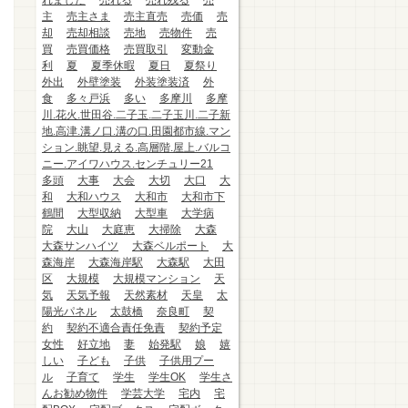
れました
売れる
売れ残る
売
主
売主さま
売主直売
売価
売
却
売却相談
売地
売物件
売
買
売買価格
売買取引
変動金
利
夏
夏季休暇
夏日
夏祭り
外出
外壁塗装
外装塗装済
外
食
多々戸浜
多い
多摩川
多摩
川.花火.世田谷.二子玉.二子玉川.二子新
地.高津.溝ノ口.溝の口.田園都市線.マン
ション.眺望.見える.高層階.屋上.バルコ
ニー.アイワハウス.センチュリー21
多頭
大事
大会
大切
大口
大
和
大和ハウス
大和市
大和市下
鶴間
大型収納
大型車
大学病
院
大山
大庭恵
大掃除
大森
大森サンハイツ
大森ベルポート
大
森海岸
大森海岸駅
大森駅
大田
区
大規模
大規模マンション
天
気
天気予報
天然素材
天皇
太
陽光パネル
太鼓橋
奈良町
契
約
契約不適合責任免責
契約予定
女性
好立地
妻
始発駅
娘
嬉
しい
子ども
子供
子供用プー
ル
子育て
学生
学生OK
学生さ
んお勧め物件
学芸大学
宅内
宅