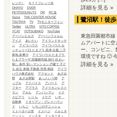
レンゲ）
ＮＴＴフレッツ光
詳細を見る »
OHAYO
OVER
PETITDOUNUTS
QR
RC造
Suica
THE CENTER HOUSE
鷺沼駅！徒歩
TSUTAYA
TV
TVモニターフォン
Twitter
ULTRA
ViTO COFFEE
YCAT
YOTSUBAKO
YouTube
東急田園都市線
アーバンヒルズ
アーバンフォルム
アイス
あいたい
アイランドキッチ
ムアパートに空
ン
アイワハウス
アイワハウス.セ
ー、コンビニ、
ンチュリー21.たまプラ.高津.台風.二子
新地.多摩川
アイワハウス.たまプラ.
環境ですね 🙂 今
たまプラーザ.田園都市線.急行.住まい
詳細を見る »
探し.条件.安い.マンション.戸建て.子ど
も.自立.老後.不動産.売買.相談
アイワ
ハウス株式会社
アクセント
あざみ
野
あざみ野駅
あっという間
ア
ップル
アドバイス
アパート
ア
フター
アプラス
アメリカンレスト
ラン
アルヒ
アンパンマン
イク
スピアリ
いくら
イケア
いすゞ
自動車
イタリアン・グレイハウン
ド
いちご
いちごのデニッシュ
イトーヨーカ堂
イメージ
イルミネ
ーション
インスタ
インターネッ