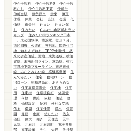
仲介手数料
仲介手数料0
仲介手数
料なし
仲介手数料不要
仲町台
仲町台駅
伊勢原市
伊東
伊豆
休暇
休業
会社
会話
会議
低
価格
低金利
住まい
住まい探
し
住みたい
住みたい市区町村ラン
キング
住みたい街ランキング日本
一、未公開物件、横浜駅、徒歩７分、
西区岡野、公道面、整形地、閑静住宅
地、知る人ぞ知る、TEPPAN物件、将
来の資産価値、更地、東海道線、横須
賀線、湘南新宿ライン、京急線、横浜
市営地下鉄ブルーライン、東急東横
線、みなとみらい線、横浜高島屋
住
んでみたい
住宅
住宅ローン
住
宅ローン、難易度高め、あきらめな
い
住宅取得等資金
住宅地
住宅
用
住宅街
住環境良好
体調管
理
何故
供給
依頼
価値
価
格
価格設定
便利
便利な立地
係る
保岡
保岡佳潔
保木
保育
園
修繕
倉庫
借りたい
借入
値段
偉大
傾き
元住吉
元年
元気
元石川
元石川町
充実共用
部
充実設備
先生
先行
先行契