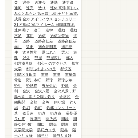
焚
退去
送迎会
通勤
通学路
通風
速完
造り
連休.高津.涼しい.
みなとみらい.第三京浜.娘.子ども.家族.
成長.全力.アイワハウス.センチュリー
21.不動産.家.マイホーム.田園都市線.
連休明け
連日
進学
運動
運動
不足
運用
過信
過信は禁物
道
具
道路
道路高低差
道路高低差
無し
遠出
適合証明書
適用要
件
遮音性能
選ばれた
選ぶ
避
難
郊外
部屋
部屋探し
都内
都営浅草線
都心へのアクセス
都立
大学
都筑ふれあいの丘
都筑区
都筑区荏田南
重厚
重説
重量鉄
骨造
野川本町
野球
野球少年
野生
野良猫
野菜炒め
野鳥
金
利
金沢
金沢八景
金沢八景，野
島公園，海の公園，釣り
金沢区
金
融機関
金額
金魚
釣り堀
釣り
場
釣堀
鉄町
鉄筋コンクリート
造
鉄骨造
鎌倉
鎌倉市
長期優
良住宅
長津田
開放感
閑静
閑
静な住宅街
間口
関係
関東
関
東学院大学
防犯カメラ
限界
陽
当たり良好
陽当り
陽当り良好