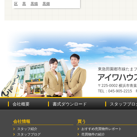
区
黒
黒猫
黒畑
東急田園都市線たま
〒225-0002 横浜市
TEL：045-905-2215 
会社概要
書式ダウンロード
スタッフブロ
会社情報
買う
スタッフ紹介
おすすめ売買物件レポート
スタッフブログ
売買物件の紹介