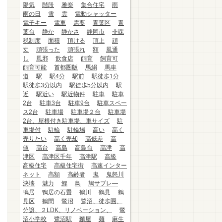
陽気
階段
雅楽
集合住宅
雨
雨の日
雪
雲
電動シャッター
電子キー
電車
需要
青葉区
青
葉台
静か
静かさ
静岡市
非課
税制度
面積
頂ける
頂上
頑
丈
頑張った
頑張れ
額
風通
し
風邪
飲食店
飼育
飼育可
飼育可能
首都圏版
馬絹
馬車
道
駅
駅4分
駅前
駅徒歩1分
駅徒歩3分以内
駅徒歩5分以内
駅
近
駅近い
駅近物件
駐車
駐車
2台
駐車3台
駐車9台
駐車スペー
ス2台
駐車場
駐車場２台
駐車場
2台、屋根付き駐車場、車サイズ
駐
車場付
駐輪
駐輪場
高い
高く
売りたい
高く売却
高低差
高
値
高台
高島
高島台
高津
高
津区
高津区千年
高津駅
高級
高級住宅
高級住宅街
高速インター
ネット
高額
高齢者
鬼
鬼怒川
決壊
魅力
鯉
鳥
鳩サブレ―
鴨居
鴨居の石畳
鶴川
鶴見
鶴
見区
鶴間
鷺沼
鷺沼、徒歩圏、
分譲、２LDK、リノベーション、
鷺
沼小学校
鷺沼駅
麵屋
麺
麻生