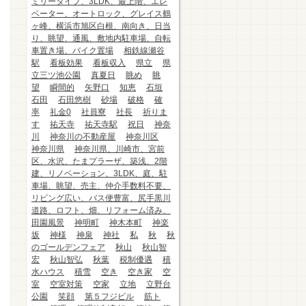
ミリータイプ、3LDK、最上階、エレ
ベーター、オートロック、グレイス鶴
ヶ峰、横浜市旭区白根、南向き、日当
り、眺望、通風、敷地内駐車場、自転
車置き場、バイク置場
相鉄線瀬谷
駅
看板効果
看板収入
県立
県
立三ツ池公園
真夏日
眺め
眺
望
瞬間的
矢野口
知恵
石垣
石田
石田悠樹
砂場
破格
確
率
礼金0
社員寮
社長
祈りま
す
祐天寺
祐天寺駅
祝日
神奈
川
神奈川の不動産屋
神奈川区
神奈川県
神奈川県、川崎市、宮前
区、水沢、たまプラーザ、築浅、2階
建、リノベーション、3LDK、庭、駐
車場、眺望、売主、仲介手数料不要、
リビング広い、バス便豊富、尻手黒川
道路、ロフト、畑、リフォーム済み、
田園風景
神明町
神木本町
神楽
坂
神様
神泉
神社
私
秋
秋
のゴールデンフェア
秋山
秋山智
宏
秋山智弘
秋葉
税制優遇
積
水ハウス
積雪
空き
空き家
空
室
空室対策
空家
立地
立野台
公園
笑顔
第５フジビル
筋ト