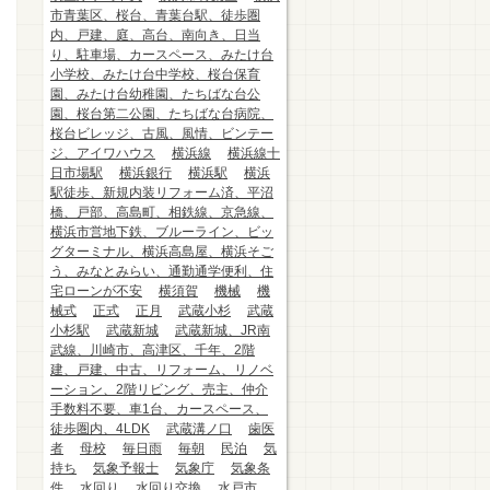
市青葉区、桜台、青葉台駅、徒歩圏
内、戸建、庭、高台、南向き、日当
り、駐車場、カースペース、みたけ台
小学校、みたけ台中学校、桜台保育
園、みたけ台幼稚園、たちばな台公
園、桜台第二公園、たちばな台病院、
桜台ビレッジ、古風、風情、ビンテー
ジ、アイワハウス
横浜線
横浜線十
日市場駅
横浜銀行
横浜駅
横浜
駅徒歩、新規内装リフォーム済、平沼
橋、戸部、高島町、相鉄線、京急線、
横浜市営地下鉄、ブルーライン、ビッ
グターミナル、横浜高島屋、横浜そご
う、みなとみらい、通勤通学便利、住
宅ローンが不安
横須賀
機械
機
械式
正式
正月
武蔵小杉
武蔵
小杉駅
武蔵新城
武蔵新城、JR南
武線、川崎市、高津区、千年、2階
建、戸建、中古、リフォーム、リノベ
ーション、2階リビング、売主、仲介
手数料不要、車1台、カースペース、
徒歩圏内、4LDK
武蔵溝ノ口
歯医
者
母校
毎日雨
毎朝
民泊
気
持ち
気象予報士
気象庁
気象条
件
水回り
水回り交換
水戸市