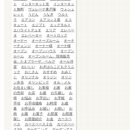
ト
インターネット光
インターネッ
ト無料
ヴェレーナ東戸塚
ウォシュ
レット
うどん
うなぎ
ウルト
ラ
エアコン
エアコン２基
エコ
キュート
エジプト
エッグタルト
エバライトデュオ
エリア
エレベー
タ
エレベーター
オートロック
オーナー
オーナーズルーム
オーナ
ーチェンジ
オーナー様
オーナ様
オープン
オープンハウス
オープン
ルーム
オープンルーム、現地販売
会、たまプラーザ、ベルグ
オール洋
室
おいしい
おぎはらこどもクリニ
ック
おじさん
おすすめ
おみく
じ
オリジナル
オリジン
オリジ
ン弁当
オリンピック
オル・メル
お住まい探し
お客様
お家
お家
の売却
お店
お庭
お引越し
お
得
お悩み
お手伝い
お手軽
お
手頃
お手頃価格
お料理
お歳
暮
お申込み
お祓い
お祝い
お
肉
お腹
お菓子
お部屋
お部屋
探し
お部屋紹介
お金
カースペ
ース
カースペース２台
カースペー
ス3台
ガーデニング
ガーデンアク