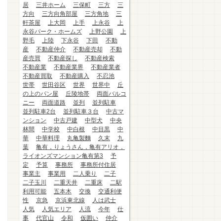
居
三井ホーム
三保町
三方
三
方向
三方向角部屋
三方角地
三
軒茶屋
上大岡
上手
上永谷
上
永谷パーク・ホームズ
上野公園
上
野毛
上陸
下永谷
下田
不動
産
不動産仲介
不動産売却
不動
産売買
不動産探し
不動産検索
不動産業
不動産業界
不動産業者
不動産買取
不動産購入
不忍池
世帯
世田谷区
世界
世界中
丘
の上のパン屋
丘陵地帯
両面バルコ
ニー
両面道路
並列
並列駐車
並列駐車2台
並列駐車３台
中古マ
ンション
中古戸建
中型犬
中央
林間
中学校
中白根
中目黒
中
華
中華料理
丸亀製麵
久末
九
葉
亀有，りょうさん，亀有アリオ，
ライオンズマンション亀有第3
予
定
予算
事務所
事務所付住居
事業主
事業用
二人乗り
二子
二子玉川
二重天井
二重床
二駅
利用可能
五本木
交換
交通利便
性
京急
京浜東北線
人は武士
人気
人気エリア
人流
今年
仕
事
代官山
令和
仮囲い
仲介