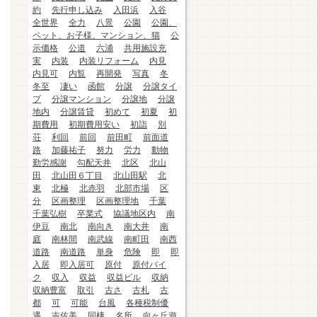
約
先行申し込み
入田浜
入谷
全世界
全力
八景
公園
公園、
ペット、お子様、マンション、猫
公
示価格
公道
六浦
共用施設充
実
内装
内装リフォーム
内見
内見可
内覧
再開発
写真
冬
冬至
凄い
函館
分譲
分譲タイ
プ
分譲マンション
分譲地
分譲
地内
分譲賃貸
初めて
初夏
初
期費用
初期費用安い
初詣
別
荘
利回
前回
前田町
前面道
路
加藤祐子
努力
労力
動物
勤労感謝
勾配天井
北区
北山
田
北山田６丁目
北山田駅
北
東
北極
北赤羽
北部市場
区
分
区画整理
区画整理地
千葉
千葉弘樹
卒業式
協議地区内
南
伊豆
南北
南向き
南大井
南
庭
南林間
南武線
南町田
南西
道路
南道路
単身
危険
即
即
入居
即入居可
原付
原付バイ
ク
収入
収益
収益ビル
収納
収納豊富
取引
古さ
古札
古
都
可
可能
台風
各種税制優
遇
吉佐美
同棲
名所
向ヶ丘遊