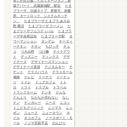
美しが丘公園，イルミネーション，新
築アパート，武蔵新城駅，駅近
たま
プラーザ、分譲タイプ、更新可、床暖
房、オートロック、システムキッチ
ン、
たまプラーザ.たまプラ.あざみ
野.鷺沼
たまプラーザ.ラーメン
た
まプラーザフェスティバル
たまプラ
ーザ中央商店街
たまプラーザ駅
タ
ワーマンション
タンデム
チーズィ
ーチキン
チキン
ちびっ子
チョ
コ
つきみ野
つけ麺
テイクアウ
ト
ディズニー
ディンクス
デザ
イナーズ
デザイナーズマンション
デザイナーズ賃貸
デジタルキー
テ
ナント
テラスハウス
テラスモール
湘南
テレビ
ドーナツ
ドーナッ
ツ
トイレ
ドッグカフェ
トト
ロ
トライ
トラブル
トラベル
トランクルーム
ドンキ
どんな
どんより
なかなか売れない
なし
ナン
ナンカレー
ニーズ
ニコッ
トこどもクリニック
ニジマス
ニッ
ポン
ニュース
ニュータウン
ネ
イル
ネコカフェ
ノースポート・モ
ール
ノジマ宮前平店
のんびり