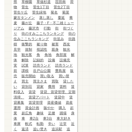
県
草柳園
草薙杉道
荏田南
荷
物
菅生
菅生1丁目
菅生2丁目
菅生ケ丘
菅生緑地
菊名
菊菜
蒙古タンメン
蒸し蒸し
蔓延
蕎
麦
藤が丘
藤子・F・不二雄ミュー
ジアム
藤沢市
行動
街
街づく
り
街のすみここちランキング
街の
住みここちランキング
街並み
街路
樹
衝撃的
被り物
被害
西友
見学
規制
視認性
親身
観光
地
観光客
角
角地
角部屋
解
体
解除
記録的
設備
設備充
実
試算
読売ランド
読売ランド
前
課税
谷戸山公園
豊島屋
販
売
販売開始
買い取る
買い替
え
買主
買主さま
買取
貸した
い
貸別荘
貸家
費用
賃料
賃
料収入
賃貸
賃貸、賃貸管理、定期
清掃、
賃貸アパート
賃貸中
賃
貸募集
賃貸管理
資産価値
資産
運用
資金計画
賑やか
購入
起
業
超広角
趣味
足腰
踊場
身
体
車
車2台
車3台
車大好き
車庫
軟式
転勤
辛い
辻堂
近
く
返済
追い焚き
追浜駅
追