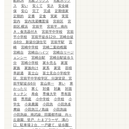
配BOX
宅配ブックス
宅配ボック
ス
安い
安くて
安さ
安全確
保
安心
完了
完成
定期借家
定期的
定番
定食
実家
実質
室内
室内洗濯機置場
宮前区
宮
前区.横浜
宮前平
宮前平，南向
き，食洗器付き
宮前平中学校
宮前
平小学校
宮前平徒歩12分、宮崎台徒
歩8分、新築分譲住宅
宮前平駅
宮
崎
宮崎中学校
宮崎二葉幼稚園
宮崎台
宮崎台ハイツ
宮崎台リージ
ェンシー
宮崎台駅
宮崎台駅徒歩５
分
宮崎小学校
家を売る
家屋
家族
家族向け
家系
家賃
容積
率超過
富士山
富士見台小学校学
区、宮前平中学校学区、分譲賃貸、宮
前平駅徒歩6分
富山幸一
寒い
寒
かったり
寒く
対価
対象
対面
キッチン
寿命
専修大学
専有面
積
専用庭
小中学校
小学校
小
学生
小泉農園
小田急
小田急多
摩線
小田急江ノ島線
小田急線
小田急線、南武線、田園都市線、向ヶ
丘遊園、登戸、たまプラーザ、溝の
口、駐車場２台、一戸建て、徒歩圏、