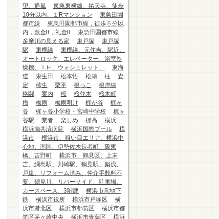
望、通風
東急東横線、祐天寺、徒歩
10分以内、１Rマンション
東急田園
都市線
東急田園都市線，徒歩５分以
内，敷金0，礼金0
東急田園都市線.
多摩川の見える家
東戸塚
東戸塚
駅
東横線
東横線、元住吉、駅近、
オートロック、エレベーター、浴室乾
燥機、ＩＨ、ウォシュレット、
東海
道
東生田
松本悟
松濤
柱
査
定
柿生
栗平
根っこ
根岸線
格闘
案内
桜
桜並木
桜木町
梅
梅雨
梅雨明け
梶が谷
梶ヶ
谷
梶ヶ谷小学校・宮崎中学校
梶ヶ
谷駅
業者
楽しめ
標高
横浜
横浜南共済病院
横浜国際プール
横
浜市
横浜市、狙い目エリア、横浜中
心地、南区、伊勢佐木長者町、阪東
橋、吉野町
横浜市、鶴見区、上末
吉、綱島駅、川崎駅、鶴見駅、築浅、
戸建、リフォーム済み、仲介手数料不
要、鶴見川、リバーサイド、駐車場、
カースペース、3階建
横浜市営地下
鉄
横浜市役所
横浜市戸塚区
横
浜市港北区
横浜市都筑区
横浜市都
筑区茅ヶ崎中央
横浜市青葉区
横浜