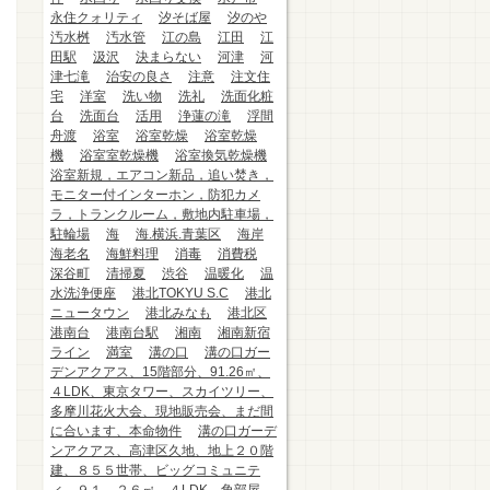
永住クォリティ
汐そば屋
汐のや
汚水桝
汚水管
江の島
江田
江
田駅
汲沢
決まらない
河津
河
津七滝
治安の良さ
注意
注文住
宅
洋室
洗い物
洗礼
洗面化粧
台
洗面台
活用
浄蓮の滝
浮間
舟渡
浴室
浴室乾燥
浴室乾燥
機
浴室室乾燥機
浴室換気乾燥機
浴室新規，エアコン新品，追い焚き，
モニター付インターホン，防犯カメ
ラ，トランクルーム，敷地内駐車場，
駐輪場
海
海.横浜.青葉区
海岸
海老名
海鮮料理
消毒
消費税
深谷町
清掃夏
渋谷
温暖化
温
水洗浄便座
港北TOKYU S.C
港北
ニュータウン
港北みなも
港北区
港南台
港南台駅
湘南
湘南新宿
ライン
満室
溝の口
溝の口ガー
デンアクアス、15階部分、91.26㎡、
４LDK、東京タワー、スカイツリー、
多摩川花火大会、現地販売会、まだ間
に合います、本命物件
溝の口ガーデ
ンアクアス、高津区久地、地上２０階
建、８５５世帯、ビッグコミュニテ