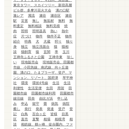
ィ、９１．２６㎡、４LDK、角部屋、
東京タワー、スカイツリー、新宿高層
ビル群、多摩川花火大会
溝の口駅
激レア
濁流
瀬谷
瀬谷区
瀬谷
駅
災害
無し
無垢材
無料
無
料査定
無料相談
無料見積
焼
肉
照明
照明器具
熱い
熱中
症
片づけ
物件
物件不足
物件
紹介
特典
犬
犬蔵
狩り
独り
身
独立
独立洗面台
猫
猫相
談
猫飼育
猿
玄関
率
玉川
王禅寺ふるさと公園
王禅寺東
珍し
い
現地販売会
現地販売会、田園都
市線、小田急線、南武線、向ヶ丘遊
園、溝の口、たまプラーザ、登戸、マ
ンション、リゾート、国府津
琴平神
社
環境
環状4号線
生活
生活
利便性
生活至便
生田
用賀
田
園都市線
田園都市線利用
田園都市
線沿線
田奈
由比ガ浜
申し込
み
申込
留守
畳
病気
病院
癒し
発行
発表
発達
登戸
登
記
白鳥
百合ヶ丘
皆様
目黒
区
直売
直撃
相場
相模湾
相
談
相鉄線、鶴ヶ峰、徒歩圏内、ファ