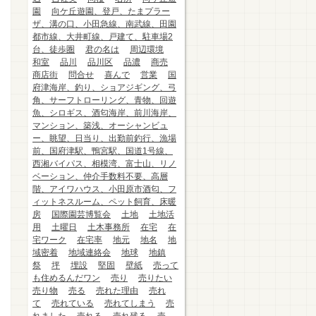
園
向ケ丘遊園、登戸、たまプラー
ザ、溝の口、小田急線、南武線、田園
都市線、大井町線、戸建て、駐車場2
台、徒歩圏
君の名は
周辺環境
和室
品川
品川区
品濃
商売
商店街
問合せ
喜んで
営業
国
府津海岸、釣り、ショアジギング、弓
角、サーフトローリング、青物、回遊
魚、シロギス、酒匂海岸、前川海岸、
マンション、築浅、オーシャンビュ
ー、眺望、日当り、出勤前釣行、漁場
前、国府津駅、鴨宮駅、国道1号線、
西湘バイパス、相模湾、富士山、リノ
ベーション、仲介手数料不要、高層
階、アイワハウス、小田原市酒匂、フ
ィットネスルーム、ペット飼育、床暖
房
国際園芸博覧会
土地
土地活
用
土曜日
土木事務所
在宅
在
宅ワーク
在宅率
地元
地名
地
域密着
地域連絡会
地球
地鎮
祭
坪
埋設
堅固
壁紙
売って
も住めるんだワン
売り
売りたい
売り物
売る
売れた理由
売れ
て
売れている
売れてしまう
売