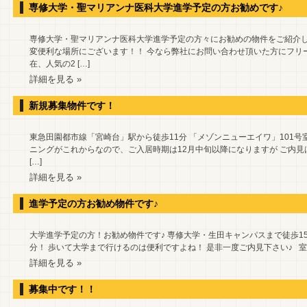
専修大学・聖マリアンナ医科大学進学予定の方お勧めです♪
専修大学・聖マリアンナ医科大学進学予定の方々にお勧めの物件をご紹介し
変便利な場所にございます！！ 今なら弊社にお問い合わせ頂いた方にフリ
在、人気の2 […]
詳細を見る »
新規募集物件です！
東急田園都市線「宮崎台」駅から徒歩11分 「メゾンニューエイワ」101号
ニングがこれからなので、ご入居時期は12月中旬以降になりますが ご内見はす
[…]
詳細を見る »
進学予定の方お勧め物件です♪
大学進学予定の方！お勧め物件です♪ 専修大学・生田キャンパスまで徒歩15
分！ 歩いて大学まで行けるのは便利ですよね！ 是非一度ご内見下さい♪ 室
詳細を見る »
募集中です！！