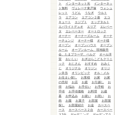
ト
インターネット光
インターネッ
ト無料
ヴェレーナ東戸塚
ウォシュ
レット
うどん
うなぎ
ウルト
ラ
エアコン
エアコン２基
エコ
キュート
エジプト
エッグタルト
エバライトデュオ
エリア
エレベー
タ
エレベーター
オートロック
オーナー
オーナーズルーム
オーナ
ーチェンジ
オーナー様
オーナ様
オープン
オープンハウス
オープン
ルーム
オープンルーム、現地販売
会、たまプラーザ、ベルグ
オール洋
室
おいしい
おぎはらこどもクリニ
ック
おじさん
おすすめ
おみく
じ
オリジナル
オリジン
オリジ
ン弁当
オリンピック
オル・メル
お住まい探し
お客様
お家
お家
の売却
お店
お庭
お引越し
お
得
お悩み
お手伝い
お手軽
お
手頃
お手頃価格
お料理
お歳
暮
お申込み
お祓い
お祝い
お
肉
お腹
お菓子
お部屋
お部屋
探し
お部屋紹介
お金
カースペ
ース
カースペース２台
カースペー
ス3台
ガーデニング
ガーデンアク