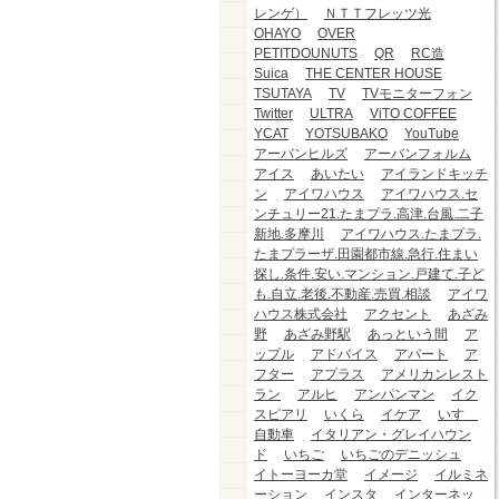
レンゲ）
ＮＴＴフレッツ光
OHAYO
OVER
PETITDOUNUTS
QR
RC造
Suica
THE CENTER HOUSE
TSUTAYA
TV
TVモニターフォン
Twitter
ULTRA
ViTO COFFEE
YCAT
YOTSUBAKO
YouTube
アーバンヒルズ
アーバンフォルム
アイス
あいたい
アイランドキッチ
ン
アイワハウス
アイワハウス.セ
ンチュリー21.たまプラ.高津.台風.二子
新地.多摩川
アイワハウス.たまプラ.
たまプラーザ.田園都市線.急行.住まい
探し.条件.安い.マンション.戸建て.子ど
も.自立.老後.不動産.売買.相談
アイワ
ハウス株式会社
アクセント
あざみ
野
あざみ野駅
あっという間
ア
ップル
アドバイス
アパート
ア
フター
アプラス
アメリカンレスト
ラン
アルヒ
アンパンマン
イク
スピアリ
いくら
イケア
いすゞ
自動車
イタリアン・グレイハウン
ド
いちご
いちごのデニッシュ
イトーヨーカ堂
イメージ
イルミネ
ーション
インスタ
インターネッ