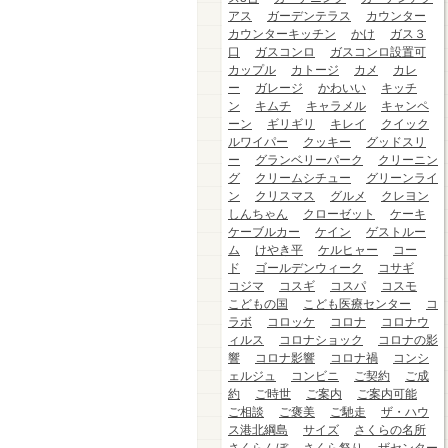
アス
ガーデンテラス
カウンター
カウンターキッチン
かけ
ガス３
口
ガスコンロ
ガスコンロ設置可
カップル
カトージ
カメ
カレ
ー
ガレージ
かわいい
キッチ
ン
キムチ
キャラメル
キャンペ
ーン
ギリギリ
キレイ
クイック
ルワイパー
クッキー
グッドスリ
ー
グランベリーパーク
クリーニン
グ
クリームシチュー
グリーンライ
ン
クリスマス
グルメ
クレヨン
しんちゃん
クローゼット
ケーキ
ケーブルカー
ケイン
ゲストルー
ム
けやき平
ケルヒャー
コー
ド
ゴールデンウィーク
コサギ
コジマ
コスギ
コスパ
コスモ
こどもの国
こども医療センター
コ
ラボ
コロッケ
コロナ
コロナウ
ィルス
コロナショック
コロナの影
響
コロナ影響
コロナ禍
コンシ
ェルジュ
コンビニ
ご契約
ご成
約
ご時世
ご案内
ご案内可能
ご相談
ご褒美
ご馳走
ザ・ハウ
ス港北綱島
サイズ
さくらの名所