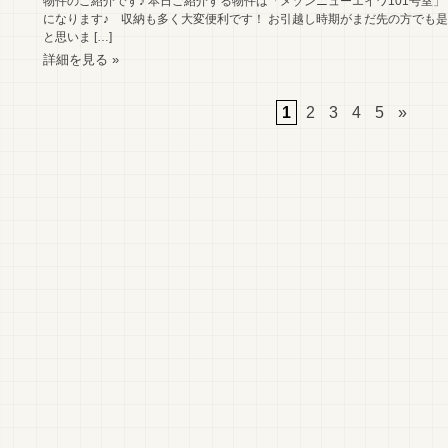
物件のご紹介です♪ 本日ご紹介する物件は「メゾンニューエイワ101号室
になります♪ 収納も多く大変便利です！ お引越し時期がまだ先の方でも
と思いま […]
詳細を見る »
1
2
3
4
5
»