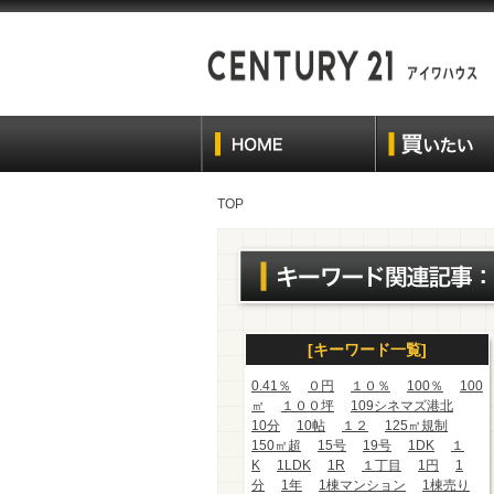
TOP
[キーワード一覧]
0.41％
０円
１０％
100％
100
㎡
１００坪
109シネマズ港北
10分
10帖
１２
125㎡規制
150㎡超
15号
19号
1DK
１
K
1LDK
1R
１丁目
1円
1
分
1年
1棟マンション
1棟売り