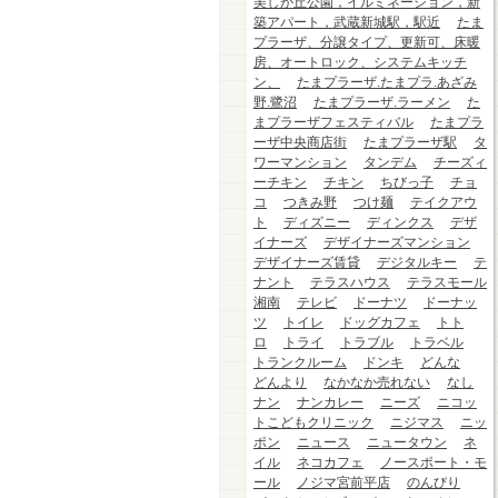
美しが丘公園，イルミネーション，新
築アパート，武蔵新城駅，駅近
たま
プラーザ、分譲タイプ、更新可、床暖
房、オートロック、システムキッチ
ン、
たまプラーザ.たまプラ.あざみ
野.鷺沼
たまプラーザ.ラーメン
た
まプラーザフェスティバル
たまプラ
ーザ中央商店街
たまプラーザ駅
タ
ワーマンション
タンデム
チーズィ
ーチキン
チキン
ちびっ子
チョ
コ
つきみ野
つけ麺
テイクアウ
ト
ディズニー
ディンクス
デザ
イナーズ
デザイナーズマンション
デザイナーズ賃貸
デジタルキー
テ
ナント
テラスハウス
テラスモール
湘南
テレビ
ドーナツ
ドーナッ
ツ
トイレ
ドッグカフェ
トト
ロ
トライ
トラブル
トラベル
トランクルーム
ドンキ
どんな
どんより
なかなか売れない
なし
ナン
ナンカレー
ニーズ
ニコッ
トこどもクリニック
ニジマス
ニッ
ポン
ニュース
ニュータウン
ネ
イル
ネコカフェ
ノースポート・モ
ール
ノジマ宮前平店
のんびり