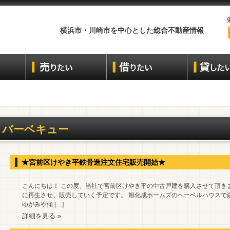
横浜市・川崎市を中心とした総合不動産情報
バーベキュー
★宮前区けやき平鉄骨造注文住宅販売開始★
こんにちは！ この度、当社で宮前区けやき平の中古戸建を購入させて頂き
に再生させ、販売していく予定です。 旭化成ホームズのヘーベルハウスで
ゆがみや傾 […]
詳細を見る »