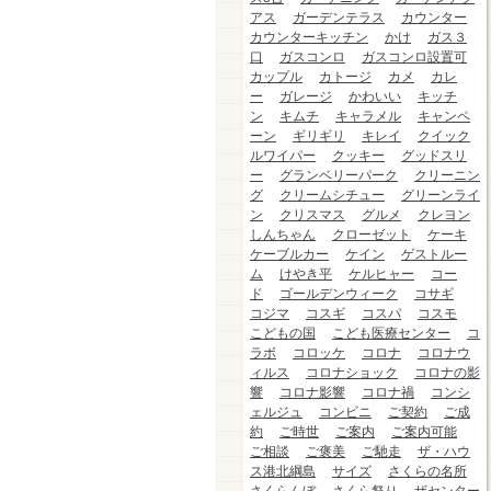
アス
ガーデンテラス
カウンター
カウンターキッチン
かけ
ガス３
口
ガスコンロ
ガスコンロ設置可
カップル
カトージ
カメ
カレ
ー
ガレージ
かわいい
キッチ
ン
キムチ
キャラメル
キャンペ
ーン
ギリギリ
キレイ
クイック
ルワイパー
クッキー
グッドスリ
ー
グランベリーパーク
クリーニン
グ
クリームシチュー
グリーンライ
ン
クリスマス
グルメ
クレヨン
しんちゃん
クローゼット
ケーキ
ケーブルカー
ケイン
ゲストルー
ム
けやき平
ケルヒャー
コー
ド
ゴールデンウィーク
コサギ
コジマ
コスギ
コスパ
コスモ
こどもの国
こども医療センター
コ
ラボ
コロッケ
コロナ
コロナウ
ィルス
コロナショック
コロナの影
響
コロナ影響
コロナ禍
コンシ
ェルジュ
コンビニ
ご契約
ご成
約
ご時世
ご案内
ご案内可能
ご相談
ご褒美
ご馳走
ザ・ハウ
ス港北綱島
サイズ
さくらの名所