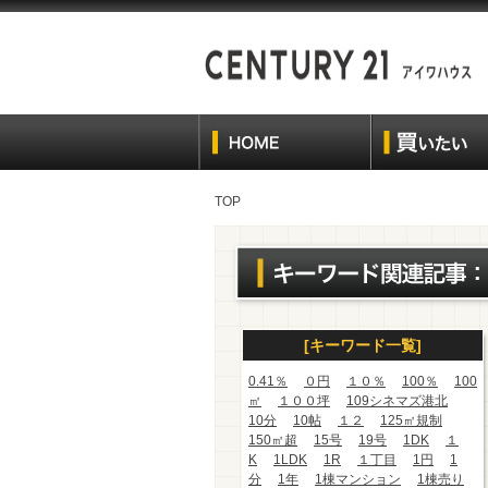
TOP
[キーワード一覧]
0.41％
０円
１０％
100％
100
㎡
１００坪
109シネマズ港北
10分
10帖
１２
125㎡規制
150㎡超
15号
19号
1DK
１
K
1LDK
1R
１丁目
1円
1
分
1年
1棟マンション
1棟売り