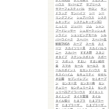
さくらんぼ
さくら祭り
ザセンター
ハウス
サバービア
サブリース
サマーフェスティバル
サロン
サン
ドラッグ
サンハイツ
シー
シー
リングファン
シェアハウス
システ
ムキッチン
システムキッチン3口
じっくり
ジッパー
ジム
シャン
プードレッサー
シュガーラッシュオ
ンライン
ショッピングモール
シル
バーウイーク
スーパー
スーパー生
鮮館TAIGA
スープ
スーモ
スイ
ーツ
スカイツリー見
スカイバルコ
ニー
スカパー
すすき野
スタジ
オタイプ
ステンレスボトル
スポー
ツ
スポット
すまい
すまい給付
金
スマホ
セール
セールス
セ
ールスポイント
セカンドハウス
セ
キスイハイム
セキュリティ
せせら
ぎ公園
セブンイレブン
セミオープ
ン
センター北
センター南
セン
チュリー
センチュリー２１
センチ
ュリー21アイワハウス
ダイエット
タイミング
タイヤ置場
タイル
タイル張り
たまプラ
たまプラー
ザ
たまプラーザ，
たまプラーザ，