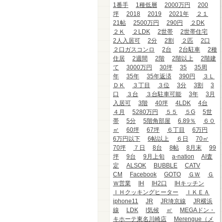
1番手
1種低層
2000万円
200
坪
2018
2019
2021年
２１
21帖
2500万円
290円
２DK
２Ｋ
２LDK
2世帯
2世帯住宅
2人入居可
2分
2割
２匹
2口
２口ガスコンロ
2台
2台駐車
2種
住居
2週間
2階
2階以上
2階建
て
3000万円
30坪
35
35周
年
35年
35年返済
390円
３Ｌ
ＤＫ
３丁目
３位
3分
3割
3
口
３台
３台駐車可能
3年
3月
入居可
3階
40坪
4LDK
4台
４月
5280万円
５５
５G
5世
帯
5分
5階角部屋
6.89％
６０
㎡
60坪
67坪
６丁目
6万円
6万円以下
6帖以上
６日
70㎡
70坪
７日
8台
8帖
8月末
99
坪
9台
9月上旬
a-nation
AI査
定
ALSOK
BUBBLE
CATV
CM
Facebook
GOTO
ＧＷ
Ｇ
Ｗ営業
IH
IH2口
IHキッチン
ＩＨクッキングヒーター
ＩＫＥＡ
iphone11
JR
JR埼京線
JR横浜
線
LDK
l気候
㎡
MEGAドン・
キホーテ東名川崎店
Merengue（メ