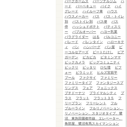
パークホームズ
パーソナルジム
ハ
ード
バーベキュー
バイク
ハイ
グレード
ハイルーフ車
ハウス
ハウスメーカー
バス
バス・トイレ
別
バストイレ別
バス便
バス
停
ハッシュドポテト
パティスリ
ー
バブルオーバー
ハヨー乳業
パラグライダー
はる
バルコニー
パレード
バレンタイン
ハローキテ
ィ
パン
ハンバーグ
パン屋
ビ
ーコルセアーズ
ビートたけし
ビア
ガーデン
ピカピカ
ビタミンママ
ビックカメラ
ビッグコミュニティ
ビックリ
ピッタリ
ひな壇
ビフ
ォー
ピラミッド
ヒルズ宮前平
プール
ファクサイ
ファミリー
ファミリータイプ
ファンタジースプ
リングス
フェア
フェニックス
プチドーナツ
プライマルシティ
プ
ラス
フラット
フラット３５
フ
リープラン
フリーレント
フル
ブルーライン
フルリノベーション、
リノベーション、スタジオタイプ、鷺
沼、東急田園都市線、エレベーター、
角部屋、鷺沼有馬スカイマンション