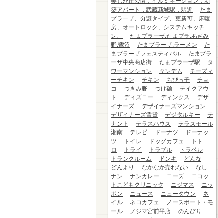
美しが丘公園，イルミネーション，新
築アパート，武蔵新城駅，駅近
たま
プラーザ、分譲タイプ、更新可、床暖
房、オートロック、システムキッチ
ン、
たまプラーザ.たまプラ.あざみ
野.鷺沼
たまプラーザ.ラーメン
た
まプラーザフェスティバル
たまプラ
ーザ中央商店街
たまプラーザ駅
タ
ワーマンション
タンデム
チーズィ
ーチキン
チキン
ちびっ子
チョ
コ
つきみ野
つけ麺
テイクアウ
ト
ディズニー
ディンクス
デザ
イナーズ
デザイナーズマンション
デザイナーズ賃貸
デジタルキー
テ
ナント
テラスハウス
テラスモール
湘南
テレビ
ドーナツ
ドーナッ
ツ
トイレ
ドッグカフェ
トト
ロ
トライ
トラブル
トラベル
トランクルーム
ドンキ
どんな
どんより
なかなか売れない
なし
ナン
ナンカレー
ニーズ
ニコッ
トこどもクリニック
ニジマス
ニッ
ポン
ニュース
ニュータウン
ネ
イル
ネコカフェ
ノースポート・モ
ール
ノジマ宮前平店
のんびり