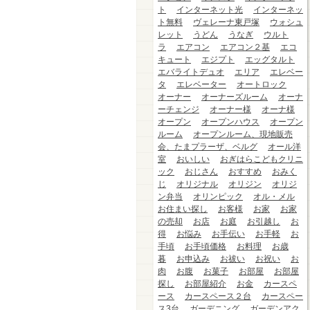
ト
インターネット光
インターネッ
ト無料
ヴェレーナ東戸塚
ウォシュ
レット
うどん
うなぎ
ウルト
ラ
エアコン
エアコン２基
エコ
キュート
エジプト
エッグタルト
エバライトデュオ
エリア
エレベー
タ
エレベーター
オートロック
オーナー
オーナーズルーム
オーナ
ーチェンジ
オーナー様
オーナ様
オープン
オープンハウス
オープン
ルーム
オープンルーム、現地販売
会、たまプラーザ、ベルグ
オール洋
室
おいしい
おぎはらこどもクリニ
ック
おじさん
おすすめ
おみく
じ
オリジナル
オリジン
オリジ
ン弁当
オリンピック
オル・メル
お住まい探し
お客様
お家
お家
の売却
お店
お庭
お引越し
お
得
お悩み
お手伝い
お手軽
お
手頃
お手頃価格
お料理
お歳
暮
お申込み
お祓い
お祝い
お
肉
お腹
お菓子
お部屋
お部屋
探し
お部屋紹介
お金
カースペ
ース
カースペース２台
カースペー
ス3台
ガーデニング
ガーデンアク