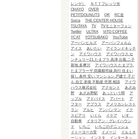
レンゲ）
ＮＴＴフレッツ光
OHAYO
OVER
PETITDOUNUTS
QR
RC造
Suica
THE CENTER HOUSE
TSUTAYA
TV
TVモニターフォン
Twitter
ULTRA
ViTO COFFEE
YCAT
YOTSUBAKO
YouTube
アーバンヒルズ
アーバンフォルム
アイス
あいたい
アイランドキッチ
ン
アイワハウス
アイワハウス.セ
ンチュリー21.たまプラ.高津.台風.二子
新地.多摩川
アイワハウス.たまプラ.
たまプラーザ.田園都市線.急行.住まい
探し.条件.安い.マンション.戸建て.子ど
も.自立.老後.不動産.売買.相談
アイワ
ハウス株式会社
アクセント
あざみ
野
あざみ野駅
あっという間
ア
ップル
アドバイス
アパート
ア
フター
アプラス
アメリカンレスト
ラン
アルヒ
アンパンマン
イク
スピアリ
いくら
イケア
いすゞ
自動車
イタリアン・グレイハウン
ド
いちご
いちごのデニッシュ
イトーヨーカ堂
イメージ
イルミネ
ーション
インスタ
インターネッ