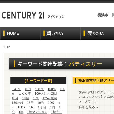
横浜市・
TOP
パティスリー
横浜市営地下鉄グリー
[キーワード一覧]
0.41％
０円
１０％
100％
100
横浜市営地下鉄グリーン
㎡
１００坪
109シネマズ港北
ン ユウジアジキ】さんが
10分
10帖
１２
125㎡規制
ュータウ […]
150㎡超
15号
19号
1DK
１
詳細を見る »
K
1LDK
1R
１丁目
1円
1
分
1年
1棟マンション
1棟売り