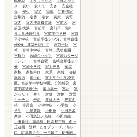
配BOX
宅配ブックス
宅配ボック
ス
安い
安くて
安さ
安全確
保
安心
完了
完成
定期借家
定期的
定番
定食
実家
実質
室内
室内洗濯機置場
宮前区
宮
前区.横浜
宮前平
宮前平，南向
き，食洗器付き
宮前平中学校
宮前
平小学校
宮前平徒歩12分、宮崎台徒
歩8分、新築分譲住宅
宮前平駅
宮
崎
宮崎中学校
宮崎二葉幼稚園
宮崎台
宮崎台ハイツ
宮崎台リージ
ェンシー
宮崎台駅
宮崎台駅徒歩５
分
宮崎小学校
家を売る
家屋
家族
家族向け
家系
家賃
容積
率超過
富士山
富士見台小学校学
区、宮前平中学校学区、分譲賃貸、宮
前平駅徒歩6分
富山幸一
寒い
寒
かったり
寒く
対価
対象
対面
キッチン
寿命
専修大学
専有面
積
専用庭
小中学校
小学校
小
学生
小泉農園
小田急
小田急多
摩線
小田急江ノ島線
小田急線
小田急線、南武線、田園都市線、向ヶ
丘遊園、登戸、たまプラーザ、溝の
口、駐車場２台、一戸建て、徒歩圏、