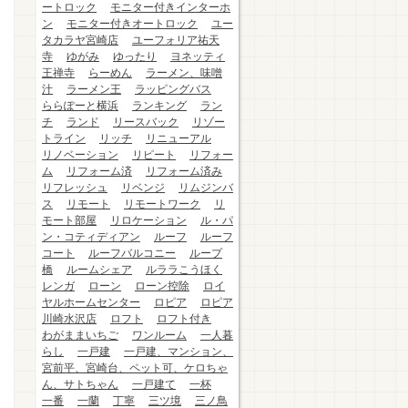
ートロック
モニター付きインターホ
ン
モニター付きオートロック
ユー
タカラヤ宮崎店
ユーフォリア祐天
寺
ゆがみ
ゆったり
ヨネッティ
王禅寺
らーめん
ラーメン、味噌
汁
ラーメン王
ラッピングバス
ららぽーと横浜
ランキング
ラン
チ
ランド
リースバック
リゾー
トライン
リッチ
リニューアル
リノベーション
リピート
リフォー
ム
リフォーム済
リフォーム済み
リフレッシュ
リベンジ
リムジンバ
ス
リモート
リモートワーク
リ
モート部屋
リロケーション
ル・パ
ン・コティディアン
ルーフ
ルーフ
コート
ルーフバルコニー
ループ
橋
ルームシェア
ルララこうほく
レンガ
ローン
ローン控除
ロイ
ヤルホームセンター
ロピア
ロピア
川崎水沢店
ロフト
ロフト付き
わがままいちご
ワンルーム
一人暮
らし
一戸建
一戸建、マンション、
宮前平、宮崎台、ペット可、ケロちゃ
ん、サトちゃん
一戸建て
一杯
一番
一蘭
丁寧
三ツ境
三ノ鳥