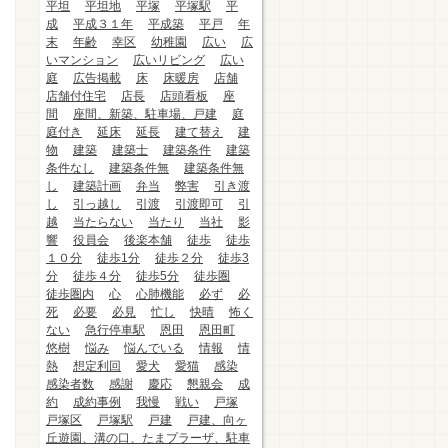
平坦
平坦地
平塚
平塚駅
平
成
平成３１年
平成築
平戸
年
末
年齢
幸区
幼稚園
広い
広
いマンション
広いリビング
広い
庭
広告掲載
床
床暖房
店舗
店舗付住宅
店長
店頭看板
座
間
座間、新築、駐車場、戸建
庭
庭付き
延床
延長
建て替え
建
物
建築
建築士
建築条件
建築
条件なし
建築条件無
建築条件無
し
建築計画
弁当
弊害
引き渡
し
引っ越し
引渡
引渡即可
引
越
当たらない
当たり
当社
影
響
役員会
後楽本舗
徒歩
徒歩
１０分
徒歩1分
徒歩２分
徒歩3
分
徒歩４分
徒歩5分
徒歩圏
徒歩圏内
心
心肺機能
必ず
必
死
必要
必見
忙し
快晴
怖く
ない
急行停車駅
恩田
恩田町
悠樹
悩み
悩んでいる
情報
情
熱
想定利回
愛犬
愛猫
感染
感染者数
感謝
慶応
懇親会
成
約
成約事例
我慢
戦い
戸塚
戸塚区
戸塚駅
戸建
戸建、向ヶ
丘遊園、溝の口、たまプラーザ、駐車