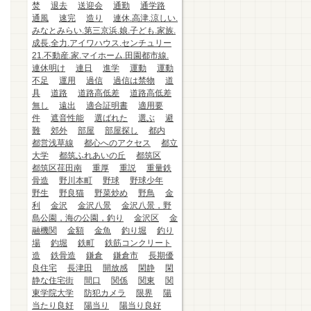
焚
退去
送迎会
通勤
通学路
通風
速完
造り
連休.高津.涼しい.
みなとみらい.第三京浜.娘.子ども.家族.
成長.全力.アイワハウス.センチュリー
21.不動産.家.マイホーム.田園都市線.
連休明け
連日
進学
運動
運動
不足
運用
過信
過信は禁物
道
具
道路
道路高低差
道路高低差
無し
遠出
適合証明書
適用要
件
遮音性能
選ばれた
選ぶ
避
難
郊外
部屋
部屋探し
都内
都営浅草線
都心へのアクセス
都立
大学
都筑ふれあいの丘
都筑区
都筑区荏田南
重厚
重説
重量鉄
骨造
野川本町
野球
野球少年
野生
野良猫
野菜炒め
野鳥
金
利
金沢
金沢八景
金沢八景，野
島公園，海の公園，釣り
金沢区
金
融機関
金額
金魚
釣り堀
釣り
場
釣堀
鉄町
鉄筋コンクリート
造
鉄骨造
鎌倉
鎌倉市
長期優
良住宅
長津田
開放感
閑静
閑
静な住宅街
間口
関係
関東
関
東学院大学
防犯カメラ
限界
陽
当たり良好
陽当り
陽当り良好