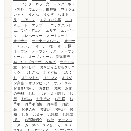
ト
インターネット光
インターネッ
ト無料
ヴェレーナ東戸塚
ウォシュ
レット
うどん
うなぎ
ウルト
ラ
エアコン
エアコン２基
エコ
キュート
エジプト
エッグタルト
エバライトデュオ
エリア
エレベー
タ
エレベーター
オートロック
オーナー
オーナーズルーム
オーナ
ーチェンジ
オーナー様
オーナ様
オープン
オープンハウス
オープン
ルーム
オープンルーム、現地販売
会、たまプラーザ、ベルグ
オール洋
室
おいしい
おぎはらこどもクリニ
ック
おじさん
おすすめ
おみく
じ
オリジナル
オリジン
オリジ
ン弁当
オリンピック
オル・メル
お住まい探し
お客様
お家
お家
の売却
お店
お庭
お引越し
お
得
お悩み
お手伝い
お手軽
お
手頃
お手頃価格
お料理
お歳
暮
お申込み
お祓い
お祝い
お
肉
お腹
お菓子
お部屋
お部屋
探し
お部屋紹介
お金
カースペ
ース
カースペース２台
カースペー
ス3台
ガーデニング
ガーデンアク