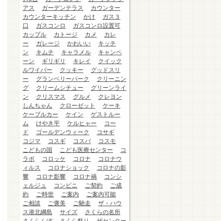
アス
ガーデンテラス
カウンター
カウンターキッチン
かけ
ガス３
口
ガスコンロ
ガスコンロ設置可
カップル
カトージ
カメ
カレ
ー
ガレージ
かわいい
キッチ
ン
キムチ
キャラメル
キャンペ
ーン
ギリギリ
キレイ
クイック
ルワイパー
クッキー
グッドスリ
ー
グランベリーパーク
クリーニン
グ
クリームシチュー
グリーンライ
ン
クリスマス
グルメ
クレヨン
しんちゃん
クローゼット
ケーキ
ケーブルカー
ケイン
ゲストルー
ム
けやき平
ケルヒャー
コー
ド
ゴールデンウィーク
コサギ
コジマ
コスギ
コスパ
コスモ
こどもの国
こども医療センター
コ
ラボ
コロッケ
コロナ
コロナウ
ィルス
コロナショック
コロナの影
響
コロナ影響
コロナ禍
コンシ
ェルジュ
コンビニ
ご契約
ご成
約
ご時世
ご案内
ご案内可能
ご相談
ご褒美
ご馳走
ザ・ハウ
ス港北綱島
サイズ
さくらの名所