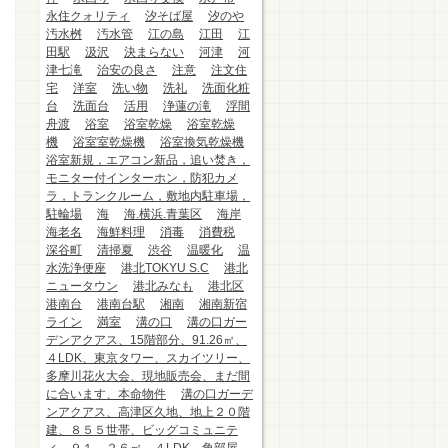
永住クォリティ
汐そば屋
汐のや
汚水桝
汚水管
江の島
江田
江
田駅
汲沢
決まらない
河津
河
津七滝
治安の良さ
注意
注文住
宅
洋室
洗い物
洗礼
洗面化粧
台
洗面台
活用
浄蓮の滝
浮間
舟渡
浴室
浴室乾燥
浴室乾燥
機
浴室室乾燥機
浴室換気乾燥機
浴室新規，エアコン新品，追い焚き，
モニター付インターホン，防犯カメ
ラ，トランクルーム，敷地内駐車場，
駐輪場
海
海.横浜.青葉区
海岸
海老名
海鮮料理
消毒
消費税
深谷町
清掃夏
渋谷
温暖化
温
水洗浄便座
港北TOKYU S.C
港北
ニュータウン
港北みなも
港北区
港南台
港南台駅
湘南
湘南新宿
ライン
満室
溝の口
溝の口ガー
デンアクアス、15階部分、91.26㎡、
４LDK、東京タワー、スカイツリー、
多摩川花火大会、現地販売会、まだ間
に合います、本命物件
溝の口ガーデ
ンアクアス、高津区久地、地上２０階
建、８５５世帯、ビッグコミュニテ