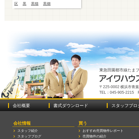
区
黒
黒猫
黒畑
東急田園都市線たま
〒225-0002 横浜市
TEL：045-905-2215 
会社概要
書式ダウンロード
スタッフブロ
会社情報
買う
スタッフ紹介
おすすめ売買物件レポート
スタッフブログ
売買物件の紹介