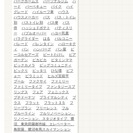
パークホームズ
パーソナルジム
ハ
ード
バーベキュー
バイク
ハイ
グレード
ハイルーフ車
ハウス
ハウスメーカー
バス
バス・トイレ
別
バストイレ別
バス便
バス
停
ハッシュドポテト
パティスリ
ー
バブルオーバー
ハヨー乳業
パラグライダー
はる
バルコニー
パレード
バレンタイン
ハローキテ
ィ
パン
ハンバーグ
パン屋
ビ
ーコルセアーズ
ビートたけし
ビア
ガーデン
ピカピカ
ビタミンママ
ビックカメラ
ビッグコミュニティ
ビックリ
ピッタリ
ひな壇
ビフ
ォー
ピラミッド
ヒルズ宮前平
プール
ファクサイ
ファミリー
ファミリータイプ
ファンタジースプ
リングス
フェア
フェニックス
プチドーナツ
プライマルシティ
プ
ラス
フラット
フラット３５
フ
リープラン
フリーレント
フル
ブルーライン
フルリノベーション、
リノベーション、スタジオタイプ、鷺
沼、東急田園都市線、エレベーター、
角部屋、鷺沼有馬スカイマンション