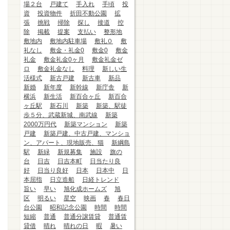
場２台
戸建て
手入れ
手頃
投
資
投資物件
折田不動公園
拡
張
挑戦
掃除
探し
接道
控
除
掲載
提案
支払い
整形地
敷地内
敷地内駐車場
敷礼０
敷
礼なし
敷金・礼金0
敷金0
敷金
礼金
敷金礼金0ヶ月
敷金礼金ゼ
ロ
敷金礼金なし
料理
新しい生
活様式
新古戸建
新古車
新品
新婚
新年度
新幹線
新庁舎
新
横浜
新生活
新百合ヶ丘
新百合
ヶ丘駅
新石川
新築
新築、駅徒
歩５分、武蔵新城、南武線
新築
2000万円代
新築マンション
新築
戸建
新築戸建、中古戸建、マンショ
ン、アパート、現地販売、猫
新綱島
駅
新緑
新規募集
施設
旗の
台
日吉
日吉本町
日当たり良
好
日当り良好
日本
日本中
日
本屈指
日立造船
日経トレンド
旨い
早い
旭化成ホームズ
旭
区
明るい
星空
映画
春
春日
台公園
昭和記念公園
時間
時間
短縮
普通
普通分譲賃貸
普通賃
貸借
晴れ
晴れの日
暇
暑い