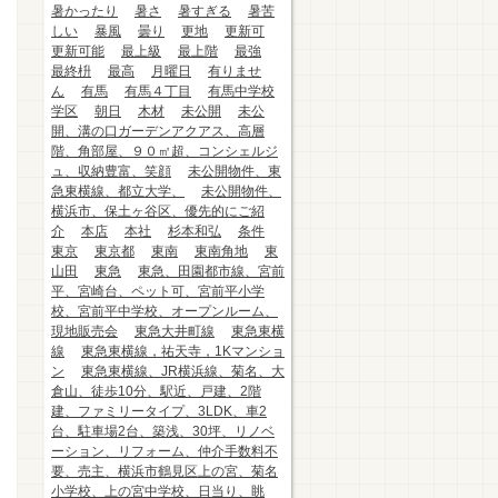
暑かったり
暑さ
暑すぎる
暑苦
しい
暴風
曇り
更地
更新可
更新可能
最上級
最上階
最強
最終枡
最高
月曜日
有りませ
ん
有馬
有馬４丁目
有馬中学校
学区
朝日
木材
未公開
未公
開、溝の口ガーデンアクアス、高層
階、角部屋、９０㎡超、コンシェルジ
ュ、収納豊富、笑顔
未公開物件、東
急東横線、都立大学、
未公開物件、
横浜市、保土ヶ谷区、優先的にご紹
介
本店
本社
杉本和弘
条件
東京
東京都
東南
東南角地
東
山田
東急
東急、田園都市線、宮前
平、宮崎台、ペット可、宮前平小学
校、宮前平中学校、オープンルーム、
現地販売会
東急大井町線
東急東横
線
東急東横線，祐天寺，1Kマンショ
ン
東急東横線、JR横浜線、菊名、大
倉山、徒歩10分、駅近、戸建、2階
建、ファミリータイプ、3LDK、車2
台、駐車場2台、築浅、30坪、リノベ
ーション、リフォーム、仲介手数料不
要、売主、横浜市鶴見区上の宮、菊名
小学校、上の宮中学校、日当り、眺