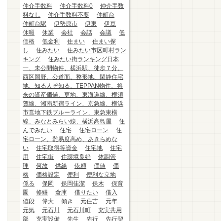
仲介手数料
仲介手数料0
仲介手数
料なし
仲介手数料不要
仲町台
仲町台駅
伊勢原市
伊東
伊豆
休暇
休業
会社
会話
会議
低
価格
低金利
住まい
住まい探
し
住みたい
住みたい市区町村ラン
キング
住みたい街ランキング日本
一、未公開物件、横浜駅、徒歩７分、
西区岡野、公道面、整形地、閑静住宅
地、知る人ぞ知る、TEPPAN物件、将
来の資産価値、更地、東海道線、横須
賀線、湘南新宿ライン、京急線、横浜
市営地下鉄ブルーライン、東急東横
線、みなとみらい線、横浜高島屋
住
んでみたい
住宅
住宅ローン
住
宅ローン、難易度高め、あきらめな
い
住宅取得等資金
住宅地
住宅
用
住宅街
住環境良好
体調管
理
何故
供給
依頼
価値
価
格
価格設定
便利
便利な立地
係る
保岡
保岡佳潔
保木
保育
園
修繕
倉庫
借りたい
借入
値段
偉大
傾き
元住吉
元年
元気
元石川
元石川町
充実共用
部
充実設備
先生
先行
先行契