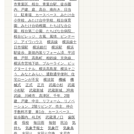
市青葉区、桜台、青葉台駅、徒歩圏
内、戸建、庭、高台、南向き、日当
り、駐車場、カースペース、みたけ台
小学校、みたけ台中学校、桜台保育
園、みたけ台幼稚園、たちばな台公
園、桜台第二公園、たちばな台病院、
桜台ビレッジ、古風、風情、ビンテー
ジ、アイワハウス
横浜線
横浜線十
日市場駅
横浜銀行
横浜駅
横浜
駅徒歩、新規内装リフォーム済、平沼
橋、戸部、高島町、相鉄線、京急線、
横浜市営地下鉄、ブルーライン、ビッ
グターミナル、横浜高島屋、横浜そご
う、みなとみらい、通勤通学便利、住
宅ローンが不安
横須賀
機械
機
械式
正式
正月
武蔵小杉
武蔵
小杉駅
武蔵新城
武蔵新城、JR南
武線、川崎市、高津区、千年、2階
建、戸建、中古、リフォーム、リノベ
ーション、2階リビング、売主、仲介
手数料不要、車1台、カースペース、
徒歩圏内、4LDK
武蔵溝ノ口
歯医
者
母校
毎日雨
毎朝
民泊
気
持ち
気象予報士
気象庁
気象条
件
水回り
水回り交換
水戸市