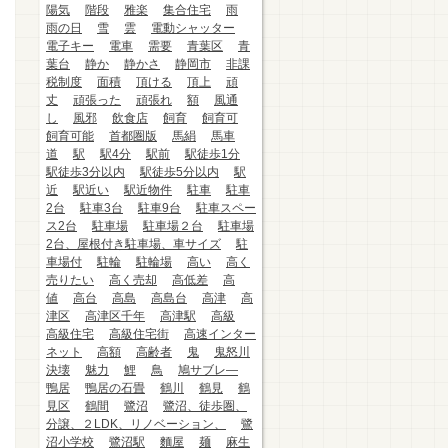
陽気
階段
雅楽
集合住宅
雨
雨の日
雪
雲
電動シャッター
電子キー
電車
需要
青葉区
青
葉台
静か
静かさ
静岡市
非課
税制度
面積
頂ける
頂上
頑
丈
頑張った
頑張れ
額
風通
し
風邪
飲食店
飼育
飼育可
飼育可能
首都圏版
馬絹
馬車
道
駅
駅4分
駅前
駅徒歩1分
駅徒歩3分以内
駅徒歩5分以内
駅
近
駅近い
駅近物件
駐車
駐車
2台
駐車3台
駐車9台
駐車スペー
ス2台
駐車場
駐車場２台
駐車場
2台、屋根付き駐車場、車サイズ
駐
車場付
駐輪
駐輪場
高い
高く
売りたい
高く売却
高低差
高
値
高台
高島
高島台
高津
高
津区
高津区千年
高津駅
高級
高級住宅
高級住宅街
高速インター
ネット
高額
高齢者
鬼
鬼怒川
決壊
魅力
鯉
鳥
鳩サブレ―
鴨居
鴨居の石畳
鶴川
鶴見
鶴
見区
鶴間
鷺沼
鷺沼、徒歩圏、
分譲、２LDK、リノベーション、
鷺
沼小学校
鷺沼駅
麵屋
麺
麻生