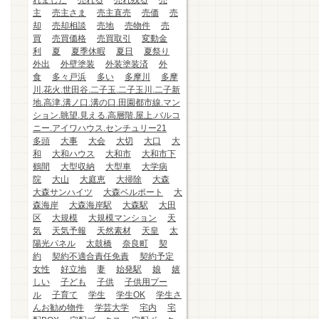
れました
売れる
売れ残る
売
主
売主さま
売主直売
売価
売
却
売却相談
売地
売物件
売
買
売買価格
売買取引
変動金
利
夏
夏季休暇
夏日
夏祭り
外出
外壁塗装
外装塗装済
外
食
多々戸浜
多い
多摩川
多摩
川.花火.世田谷.二子玉.二子玉川.二子新
地.高津.溝ノ口.溝の口.田園都市線.マン
ション.眺望.見える.高層階.屋上.バルコ
ニー.アイワハウス.センチュリー21
多頭
大事
大会
大切
大口
大
和
大和ハウス
大和市
大和市下
鶴間
大型収納
大型車
大学病
院
大山
大庭恵
大掃除
大森
大森サンハイツ
大森ベルポート
大
森海岸
大森海岸駅
大森駅
大田
区
大規模
大規模マンション
天
気
天気予報
天然素材
天皇
太
陽光パネル
太鼓橋
奈良町
契
約
契約不適合責任免責
契約予定
女性
好立地
妻
始発駅
娘
嬉
しい
子ども
子供
子供用プー
ル
子育て
学生
学生OK
学生さ
んお勧め物件
学芸大学
宅内
宅