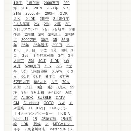
1番手
1種低層
2000万円
200
坪
2018
2019
2021年
２１
21帖
2500万円
290円
２DK
２Ｋ
２LDK
2世帯
2世帯住宅
2人入居可
2分
2割
２匹
2口
２口ガスコンロ
2台
2台駐車
2種
住居
2週間
2階
2階以上
2階建
て
3000万円
30坪
35
35周
年
35年
35年返済
390円
３Ｌ
ＤＫ
３丁目
３位
3分
3割
3
口
３台
３台駐車可能
3年
3月
入居可
3階
40坪
4LDK
4台
４月
5280万円
５５
５G
5世
帯
5分
5階角部屋
6.89％
６０
㎡
60坪
67坪
６丁目
6万円
6万円以下
6帖以上
６日
70㎡
70坪
７日
8台
8帖
8月末
99
坪
9台
9月上旬
a-nation
AI査
定
ALSOK
BUBBLE
CATV
CM
Facebook
GOTO
ＧＷ
Ｇ
Ｗ営業
IH
IH2口
IHキッチン
ＩＨクッキングヒーター
ＩＫＥＡ
iphone11
JR
JR埼京線
JR横浜
線
LDK
l気候
㎡
MEGAドン・
キホーテ東名川崎店
Merengue（メ