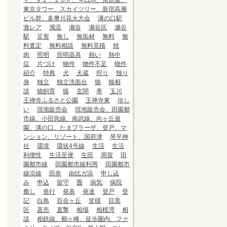
ィ、９１．２６㎡、４LDK、角部屋、
東京タワー、スカイツリー、新宿高層
ビル群、多摩川花火大会
溝の口駅
激レア
濁流
瀬谷
瀬谷区
瀬谷
駅
災害
無し
無垢材
無料
無
料査定
無料相談
無料見積
焼
肉
照明
照明器具
熱い
熱中
症
片づけ
物件
物件不足
物件
紹介
特典
犬
犬蔵
狩り
独り
身
独立
独立洗面台
猫
猫相
談
猫飼育
猿
玄関
率
玉川
王禅寺ふるさと公園
王禅寺東
珍し
い
現地販売会
現地販売会、田園都
市線、小田急線、南武線、向ヶ丘遊
園、溝の口、たまプラーザ、登戸、マ
ンション、リゾート、国府津
琴平神
社
環境
環状4号線
生活
生活
利便性
生活至便
生田
用賀
田
園都市線
田園都市線利用
田園都市
線沿線
田奈
由比ガ浜
申し込
み
申込
留守
畳
病気
病院
癒し
発行
発表
発達
登戸
登
記
白鳥
百合ヶ丘
皆様
目黒
区
直売
直撃
相場
相模湾
相
談
相鉄線、鶴ヶ峰、徒歩圏内、ファ