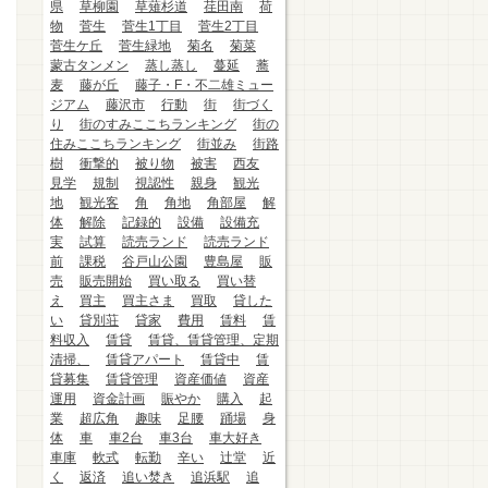
県
草柳園
草薙杉道
荏田南
荷
物
菅生
菅生1丁目
菅生2丁目
菅生ケ丘
菅生緑地
菊名
菊菜
蒙古タンメン
蒸し蒸し
蔓延
蕎
麦
藤が丘
藤子・F・不二雄ミュー
ジアム
藤沢市
行動
街
街づく
り
街のすみここちランキング
街の
住みここちランキング
街並み
街路
樹
衝撃的
被り物
被害
西友
見学
規制
視認性
親身
観光
地
観光客
角
角地
角部屋
解
体
解除
記録的
設備
設備充
実
試算
読売ランド
読売ランド
前
課税
谷戸山公園
豊島屋
販
売
販売開始
買い取る
買い替
え
買主
買主さま
買取
貸した
い
貸別荘
貸家
費用
賃料
賃
料収入
賃貸
賃貸、賃貸管理、定期
清掃、
賃貸アパート
賃貸中
賃
貸募集
賃貸管理
資産価値
資産
運用
資金計画
賑やか
購入
起
業
超広角
趣味
足腰
踊場
身
体
車
車2台
車3台
車大好き
車庫
軟式
転勤
辛い
辻堂
近
く
返済
追い焚き
追浜駅
追