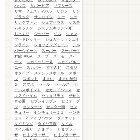
さくらんぼ
さくら祭り
ザセンター
ハウス
サバービア
サブリース
サマーフェスティバル
サロン
サン
ドラッグ
サンハイツ
シー
シー
リングファン
シェアハウス
システ
ムキッチン
システムキッチン3口
じっくり
ジッパー
ジム
シャン
プードレッサー
シュガーラッシュオ
ンライン
ショッピングモール
シル
バーウイーク
スーパー
スーパー生
鮮館TAIGA
スープ
スーモ
スイ
ーツ
スカイツリー見
スカイバルコ
ニー
スカパー
すすき野
スタジ
オタイプ
ステンレスボトル
スポー
ツ
スポット
すまい
すまい給付
金
スマホ
セール
セールス
セ
ールスポイント
セカンドハウス
セ
キスイハイム
セキュリティ
せせら
ぎ公園
セブンイレブン
セミオープ
ン
センター北
センター南
セン
チュリー
センチュリー２１
センチ
ュリー21アイワハウス
ダイエット
タイミング
タイヤ置場
タイル
タイル張り
たまプラ
たまプラー
ザ
たまプラーザ，
たまプラーザ，