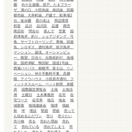
園
向ケ丘遊園、登戸、たまプラー
ザ、溝の口、小田急線、南武線、田園
都市線、大井町線、戸建て、駐車場2
台、徒歩圏
君の名は
周辺環境
和室
品川
品川区
品濃
商売
商店街
問合せ
喜んで
営業
国
府津海岸、釣り、ショアジギング、弓
角、サーフトローリング、青物、回遊
魚、シロギス、酒匂海岸、前川海岸、
マンション、築浅、オーシャンビュ
ー、眺望、日当り、出勤前釣行、漁場
前、国府津駅、鴨宮駅、国道1号線、
西湘バイパス、相模湾、富士山、リノ
ベーション、仲介手数料不要、高層
階、アイワハウス、小田原市酒匂、フ
ィットネスルーム、ペット飼育、床暖
房
国際園芸博覧会
土地
土地活
用
土曜日
土木事務所
在宅
在
宅ワーク
在宅率
地元
地名
地
域密着
地域連絡会
地球
地鎮
祭
坪
埋設
堅固
壁紙
売って
も住めるんだワン
売り
売りたい
売り物
売る
売れた理由
売れ
て
売れている
売れてしまう
売