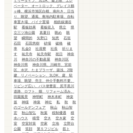
ミリータイプ、3LDK、最上階、エレ
ベーター、オートロック、グレイス鶴
ヶ峰、横浜市旭区白根、南向き、日当
り、眺望、通風、敷地内駐車場、自転
車置き場、バイク置場
相鉄線瀬谷
駅
看板効果
看板収入
県立
県
立三ツ池公園
真夏日
眺め
眺
望
瞬間的
矢野口
知恵
石垣
石田
石田悠樹
砂場
破格
確
率
礼金0
社員寮
社長
祈りま
す
祐天寺
祐天寺駅
祝日
神奈
川
神奈川の不動産屋
神奈川区
神奈川県
神奈川県、川崎市、宮前
区、水沢、たまプラーザ、築浅、2階
建、リノベーション、3LDK、庭、駐
車場、眺望、売主、仲介手数料不要、
リビング広い、バス便豊富、尻手黒川
道路、ロフト、畑、リフォーム済み、
田園風景
神明町
神木本町
神楽
坂
神様
神泉
神社
私
秋
秋
のゴールデンフェア
秋山
秋山智
宏
秋山智弘
秋葉
税制優遇
積
水ハウス
積雪
空き
空き家
空
室
空室対策
空家
立地
立野台
公園
笑顔
第５フジビル
筋ト