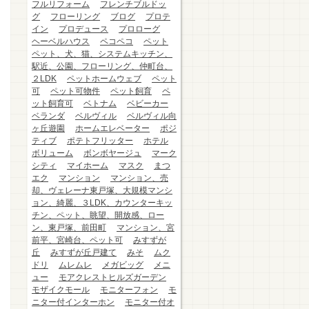
フルリフォーム
フレンチブルドッ
グ
フローリング
ブログ
プロテ
イン
プロデュース
プロローグ
ヘーベルハウス
ペコペコ
ペット
ペット、犬、猫、システムキッチン、
駅近、公園、フローリング、仲町台、
２LDK
ペットホームウェブ
ペット
可
ペット可物件
ペット飼育
ペ
ット飼育可
ベトナム
ベビーカー
ベランダ
ベルヴィル
ベルヴィル向
ヶ丘遊園
ホームエレベーター
ポジ
ティブ
ポテトフリッター
ホテル
ボリューム
ボンボヤージュ
マーク
シティ
マイホーム
マスク
まつ
エク
マンション
マンション、売
却、ヴェレーナ東戸塚、大規模マンシ
ョン、綺麗、３LDK、カウンターキッ
チン、ペット、眺望、開放感、ロー
ン、東戸塚、前田町
マンション、宮
前平、宮崎台、ペット可
みすずが
丘
みすずが丘戸建て
みそ
ムク
ドリ
ムレムレ
メガビッグ
メニ
ュー
モアクレストヒルズガーデン
モザイクモール
モニターフォン
モ
ニター付インターホン
モニター付オ