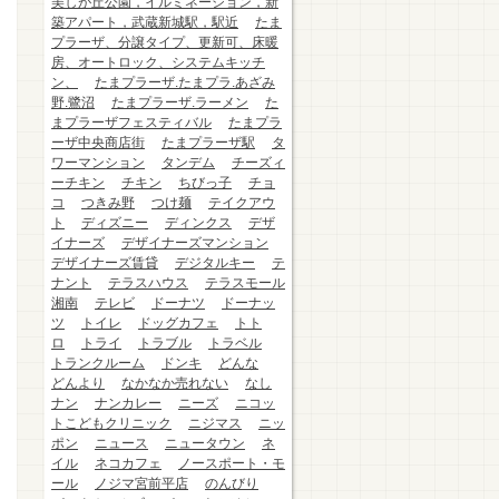
美しが丘公園，イルミネーション，新
築アパート，武蔵新城駅，駅近
たま
プラーザ、分譲タイプ、更新可、床暖
房、オートロック、システムキッチ
ン、
たまプラーザ.たまプラ.あざみ
野.鷺沼
たまプラーザ.ラーメン
た
まプラーザフェスティバル
たまプラ
ーザ中央商店街
たまプラーザ駅
タ
ワーマンション
タンデム
チーズィ
ーチキン
チキン
ちびっ子
チョ
コ
つきみ野
つけ麺
テイクアウ
ト
ディズニー
ディンクス
デザ
イナーズ
デザイナーズマンション
デザイナーズ賃貸
デジタルキー
テ
ナント
テラスハウス
テラスモール
湘南
テレビ
ドーナツ
ドーナッ
ツ
トイレ
ドッグカフェ
トト
ロ
トライ
トラブル
トラベル
トランクルーム
ドンキ
どんな
どんより
なかなか売れない
なし
ナン
ナンカレー
ニーズ
ニコッ
トこどもクリニック
ニジマス
ニッ
ポン
ニュース
ニュータウン
ネ
イル
ネコカフェ
ノースポート・モ
ール
ノジマ宮前平店
のんびり