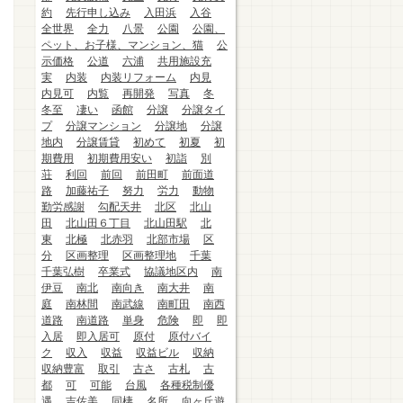
約
先行申し込み
入田浜
入谷
全世界
全力
八景
公園
公園、
ペット、お子様、マンション、猫
公
示価格
公道
六浦
共用施設充
実
内装
内装リフォーム
内見
内見可
内覧
再開発
写真
冬
冬至
凄い
函館
分譲
分譲タイ
プ
分譲マンション
分譲地
分譲
地内
分譲賃貸
初めて
初夏
初
期費用
初期費用安い
初詣
別
荘
利回
前回
前田町
前面道
路
加藤祐子
努力
労力
動物
勤労感謝
勾配天井
北区
北山
田
北山田６丁目
北山田駅
北
東
北極
北赤羽
北部市場
区
分
区画整理
区画整理地
千葉
千葉弘樹
卒業式
協議地区内
南
伊豆
南北
南向き
南大井
南
庭
南林間
南武線
南町田
南西
道路
南道路
単身
危険
即
即
入居
即入居可
原付
原付バイ
ク
収入
収益
収益ビル
収納
収納豊富
取引
古さ
古札
古
都
可
可能
台風
各種税制優
遇
吉佐美
同棲
名所
向ヶ丘遊