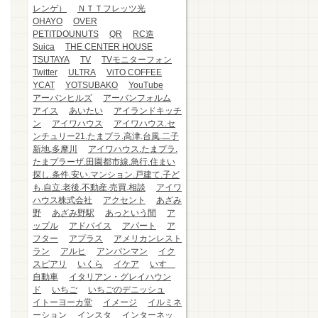
レンゲ）
ＮＴＴフレッツ光
OHAYO
OVER
PETITDOUNUTS
QR
RC造
Suica
THE CENTER HOUSE
TSUTAYA
TV
TVモニターフォン
Twitter
ULTRA
ViTO COFFEE
YCAT
YOTSUBAKO
YouTube
アーバンヒルズ
アーバンフォルム
アイス
あいたい
アイランドキッチ
ン
アイワハウス
アイワハウス.セ
ンチュリー21.たまプラ.高津.台風.二子
新地.多摩川
アイワハウス.たまプラ.
たまプラーザ.田園都市線.急行.住まい
探し.条件.安い.マンション.戸建て.子ど
も.自立.老後.不動産.売買.相談
アイワ
ハウス株式会社
アクセント
あざみ
野
あざみ野駅
あっという間
ア
ップル
アドバイス
アパート
ア
フター
アプラス
アメリカンレスト
ラン
アルヒ
アンパンマン
イク
スピアリ
いくら
イケア
いすゞ
自動車
イタリアン・グレイハウン
ド
いちご
いちごのデニッシュ
イトーヨーカ堂
イメージ
イルミネ
ーション
インスタ
インターネッ