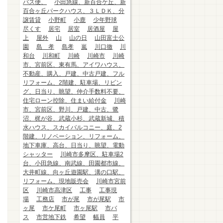
バス便、
小田急線、新百合ケ丘、新
百合ヶ丘パークハウス、３ＬＤＫ、分
譲賃貸
小野町
小鹿
少年野球
尽くす
居宅
居室
居酒屋
屋
上
屋外
山
山の日
山田富士公
園
島 孝
島孝
嵐
川口徹
川
和台
川和町
川崎
川崎市
川崎
市、宮前区、東有馬、アイワハウス、
不動産、購入、戸建、中古戸建、フル
リフォーム、2階建、駐車場、リビン
グ、日当り、眺望、仲介手数料不要、
住宅ローン控除、住まい給付金
川崎
市、宮前区、野川、戸建、中古、鷺
沼、梶が谷、武蔵小杉、武蔵新城、積
水ハウス、スカイバルコニー、庭、2
階建、リノベーション、リフォーム、
地下車庫、高台、日当り、眺望、電動
シャッター
川崎市多摩区、駐車場2
台、小田急線、南武線、田園都市線、
大井町線、向ヶ丘遊園駅、溝の口駅、
リフォーム、現地販売会
川崎市宮前
区
川崎市高津区
工事
工事現
場
工務店
市が尾
市が尾駅
市
ヶ尾
市ケ尾町
市ヶ尾駅
市バ
ス
市営地下鉄
希望
幅員
平