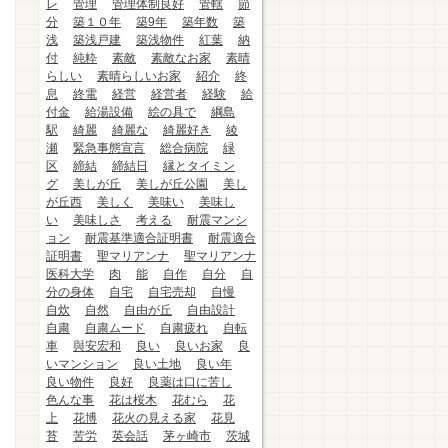
レ
管理
管理体制良好
管轄
節
分
築１０年
築9年
築年数
築
浅
築浅戸建
築浅物件
紅葉
納
付
純粋
素敵
素敵なお家
素晴
らしい
素晴らしいお家
紹介
終
息
終電
経営
経営者
経験
給
付金
給湯設備
絵の具で
綱島
駅
綺麗
綺麗な
綺麗好き
綾
瀬
緊急事態宣言
総合病院
緑
区
締結
締結日
縁とタイミン
グ
美しが丘
美しが丘公園
美し
が丘西
美しく
美味い
美味し
い
美味しさ
考える
耐震マンシ
ョン
耐震基準適合証明書
耐震適合
証明書
聖マリアンナ
聖マリアンナ
医科大学
肉
能
自作
自分
自
分の身体
自宅
自宅売却
自慢
自炊
自然
自由が丘
自由設計
自粛
自粛ムード
自粛疲れ
自転
車
與安宏和
良い
良いお家
良
いマンション
良い土地
良い年
良い物件
良好
良薬は口に苦し
色んな事
花は桜木
花むら
花
上
花博
花火の見える家
花見
苔
苦労
英会話
茅ヶ崎市
茨城