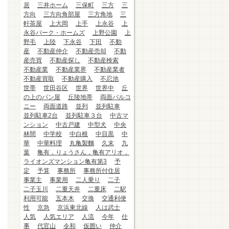
居
三井ホーム
三保町
三方
三
方向
三方向角部屋
三方角地
三
軒茶屋
上大岡
上手
上永谷
上
永谷パーク・ホームズ
上野公園
上
野毛
上陸
下永谷
下田
不動
産
不動産仲介
不動産売却
不動
産売買
不動産探し
不動産検索
不動産業
不動産業界
不動産業者
不動産買取
不動産購入
不忍池
世帯
世田谷区
世界
世界中
丘
の上のパン屋
丘陵地帯
両面バルコ
ニー
両面道路
並列
並列駐車
並列駐車2台
並列駐車３台
中古マ
ンション
中古戸建
中型犬
中央
林間
中学校
中白根
中目黒
中
華
中華料理
丸亀製麵
久末
九
葉
亀有，りょうさん，亀有アリオ，
ライオンズマンション亀有第3
予
定
予算
事務所
事務所付住居
事業主
事業用
二人乗り
二子
二子玉川
二重天井
二重床
二駅
利用可能
五本木
交換
交通利便
性
京急
京浜東北線
人は武士
人気
人気エリア
人流
今年
仕
事
代官山
令和
仮囲い
仲介