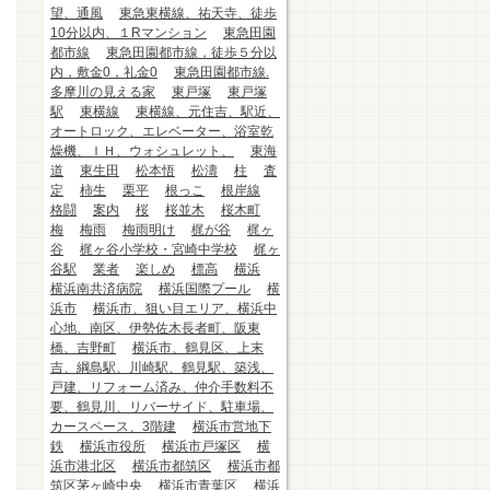
望、通風
東急東横線、祐天寺、徒歩
10分以内、１Rマンション
東急田園
都市線
東急田園都市線，徒歩５分以
内，敷金0，礼金0
東急田園都市線.
多摩川の見える家
東戸塚
東戸塚
駅
東横線
東横線、元住吉、駅近、
オートロック、エレベーター、浴室乾
燥機、ＩＨ、ウォシュレット、
東海
道
東生田
松本悟
松濤
柱
査
定
柿生
栗平
根っこ
根岸線
格闘
案内
桜
桜並木
桜木町
梅
梅雨
梅雨明け
梶が谷
梶ヶ
谷
梶ヶ谷小学校・宮崎中学校
梶ヶ
谷駅
業者
楽しめ
標高
横浜
横浜南共済病院
横浜国際プール
横
浜市
横浜市、狙い目エリア、横浜中
心地、南区、伊勢佐木長者町、阪東
橋、吉野町
横浜市、鶴見区、上末
吉、綱島駅、川崎駅、鶴見駅、築浅、
戸建、リフォーム済み、仲介手数料不
要、鶴見川、リバーサイド、駐車場、
カースペース、3階建
横浜市営地下
鉄
横浜市役所
横浜市戸塚区
横
浜市港北区
横浜市都筑区
横浜市都
筑区茅ヶ崎中央
横浜市青葉区
横浜