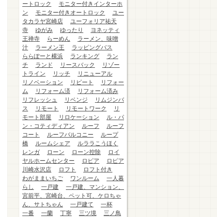
ートロック
モニター付きインターホ
ン
モニター付きオートロック
ユー
タカラヤ宮崎店
ユーフォリア祐天
寺
ゆがみ
ゆったり
ヨネッティ
王禅寺
らーめん
ラーメン、味噌
汁
ラーメン王
ラッピングバス
ららぽーと横浜
ランキング
ラン
チ
ランド
リースバック
リゾー
トライン
リッチ
リニューアル
リノベーション
リピート
リフォー
ム
リフォーム済
リフォーム済み
リフレッシュ
リベンジ
リムジンバ
ス
リモート
リモートワーク
リ
モート部屋
リロケーション
ル・パ
ン・コティディアン
ルーフ
ルーフ
コート
ルーフバルコニー
ループ
橋
ルームシェア
ルララこうほく
レンガ
ローン
ローン控除
ロイ
ヤルホームセンター
ロピア
ロピア
川崎水沢店
ロフト
ロフト付き
わがままいちご
ワンルーム
一人暮
らし
一戸建
一戸建、マンション、
宮前平、宮崎台、ペット可、ケロちゃ
ん、サトちゃん
一戸建て
一杯
一番
一蘭
丁寧
三ツ境
三ノ鳥