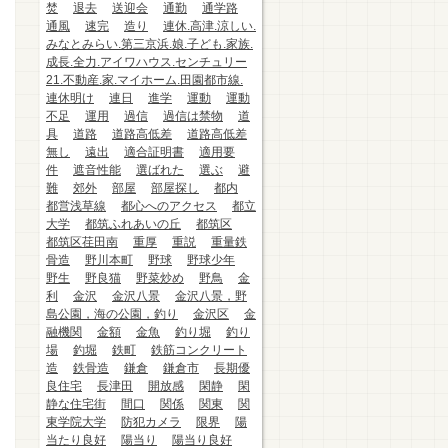
焚
退去
送迎会
通勤
通学路
通風
速完
造り
連休.高津.涼しい.
みなとみらい.第三京浜.娘.子ども.家族.
成長.全力.アイワハウス.センチュリー
21.不動産.家.マイホーム.田園都市線.
連休明け
連日
進学
運動
運動
不足
運用
過信
過信は禁物
道
具
道路
道路高低差
道路高低差
無し
遠出
適合証明書
適用要
件
遮音性能
選ばれた
選ぶ
避
難
郊外
部屋
部屋探し
都内
都営浅草線
都心へのアクセス
都立
大学
都筑ふれあいの丘
都筑区
都筑区荏田南
重厚
重説
重量鉄
骨造
野川本町
野球
野球少年
野生
野良猫
野菜炒め
野鳥
金
利
金沢
金沢八景
金沢八景，野
島公園，海の公園，釣り
金沢区
金
融機関
金額
金魚
釣り堀
釣り
場
釣堀
鉄町
鉄筋コンクリート
造
鉄骨造
鎌倉
鎌倉市
長期優
良住宅
長津田
開放感
閑静
閑
静な住宅街
間口
関係
関東
関
東学院大学
防犯カメラ
限界
陽
当たり良好
陽当り
陽当り良好