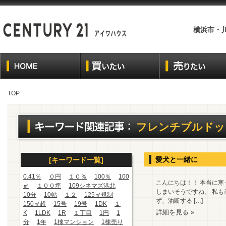
横浜市・
TOP
フレンチブルドッ
愛犬と一緒に
[キーワード一覧]
0.41％
０円
１０％
100％
100
こんにちは！！ 本当に
㎡
１００坪
109シネマズ港北
しまいそうですね。 私
10分
10帖
１２
125㎡規制
ず、油断する […]
150㎡超
15号
19号
1DK
１
詳細を見る »
K
1LDK
1R
１丁目
1円
1
分
1年
1棟マンション
1棟売り