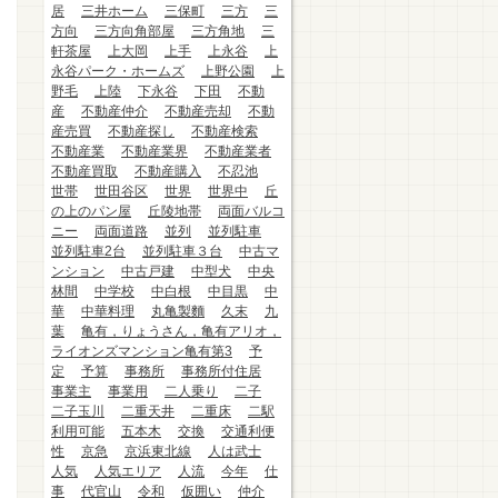
居
三井ホーム
三保町
三方
三
方向
三方向角部屋
三方角地
三
軒茶屋
上大岡
上手
上永谷
上
永谷パーク・ホームズ
上野公園
上
野毛
上陸
下永谷
下田
不動
産
不動産仲介
不動産売却
不動
産売買
不動産探し
不動産検索
不動産業
不動産業界
不動産業者
不動産買取
不動産購入
不忍池
世帯
世田谷区
世界
世界中
丘
の上のパン屋
丘陵地帯
両面バルコ
ニー
両面道路
並列
並列駐車
並列駐車2台
並列駐車３台
中古マ
ンション
中古戸建
中型犬
中央
林間
中学校
中白根
中目黒
中
華
中華料理
丸亀製麵
久末
九
葉
亀有，りょうさん，亀有アリオ，
ライオンズマンション亀有第3
予
定
予算
事務所
事務所付住居
事業主
事業用
二人乗り
二子
二子玉川
二重天井
二重床
二駅
利用可能
五本木
交換
交通利便
性
京急
京浜東北線
人は武士
人気
人気エリア
人流
今年
仕
事
代官山
令和
仮囲い
仲介