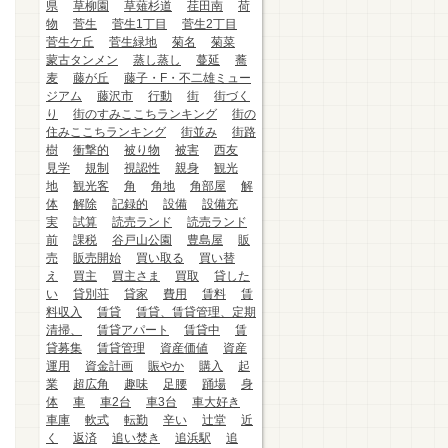
県
草柳園
草薙杉道
荏田南
荷
物
菅生
菅生1丁目
菅生2丁目
菅生ケ丘
菅生緑地
菊名
菊菜
蒙古タンメン
蒸し蒸し
蔓延
蕎
麦
藤が丘
藤子・F・不二雄ミュー
ジアム
藤沢市
行動
街
街づく
り
街のすみここちランキング
街の
住みここちランキング
街並み
街路
樹
衝撃的
被り物
被害
西友
見学
規制
視認性
親身
観光
地
観光客
角
角地
角部屋
解
体
解除
記録的
設備
設備充
実
試算
読売ランド
読売ランド
前
課税
谷戸山公園
豊島屋
販
売
販売開始
買い取る
買い替
え
買主
買主さま
買取
貸した
い
貸別荘
貸家
費用
賃料
賃
料収入
賃貸
賃貸、賃貸管理、定期
清掃、
賃貸アパート
賃貸中
賃
貸募集
賃貸管理
資産価値
資産
運用
資金計画
賑やか
購入
起
業
超広角
趣味
足腰
踊場
身
体
車
車2台
車3台
車大好き
車庫
軟式
転勤
辛い
辻堂
近
く
返済
追い焚き
追浜駅
追