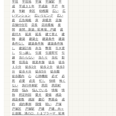
平坦
平坦地
平塚
平塚駅
平
成
平成３１年
平成築
平戸
年
末
年齢
幸区
幼稚園
広い
広
いマンション
広いリビング
広い
庭
広告掲載
床
床暖房
店舗
店舗付住宅
店長
店頭看板
座
間
座間、新築、駐車場、戸建
庭
庭付き
延床
延長
建て替え
建
物
建築
建築士
建築条件
建築
条件なし
建築条件無
建築条件無
し
建築計画
弁当
弊害
引き渡
し
引っ越し
引渡
引渡即可
引
越
当たらない
当たり
当社
影
響
役員会
後楽本舗
徒歩
徒歩
１０分
徒歩1分
徒歩２分
徒歩3
分
徒歩４分
徒歩5分
徒歩圏
徒歩圏内
心
心肺機能
必ず
必
死
必要
必見
忙し
快晴
怖く
ない
急行停車駅
恩田
恩田町
悠樹
悩み
悩んでいる
情報
情
熱
想定利回
愛犬
愛猫
感染
感染者数
感謝
慶応
懇親会
成
約
成約事例
我慢
戦い
戸塚
戸塚区
戸塚駅
戸建
戸建、向ヶ
丘遊園、溝の口、たまプラーザ、駐車