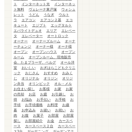
ト
インターネット光
インターネッ
ト無料
ヴェレーナ東戸塚
ウォシュ
レット
うどん
うなぎ
ウルト
ラ
エアコン
エアコン２基
エコ
キュート
エジプト
エッグタルト
エバライトデュオ
エリア
エレベー
タ
エレベーター
オートロック
オーナー
オーナーズルーム
オーナ
ーチェンジ
オーナー様
オーナ様
オープン
オープンハウス
オープン
ルーム
オープンルーム、現地販売
会、たまプラーザ、ベルグ
オール洋
室
おいしい
おぎはらこどもクリニ
ック
おじさん
おすすめ
おみく
じ
オリジナル
オリジン
オリジ
ン弁当
オリンピック
オル・メル
お住まい探し
お客様
お家
お家
の売却
お店
お庭
お引越し
お
得
お悩み
お手伝い
お手軽
お
手頃
お手頃価格
お料理
お歳
暮
お申込み
お祓い
お祝い
お
肉
お腹
お菓子
お部屋
お部屋
探し
お部屋紹介
お金
カースペ
ース
カースペース２台
カースペー
ス3台
ガーデニング
ガーデンアク