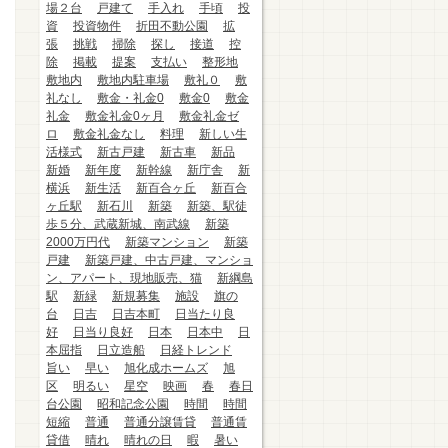
場２台
戸建て
手入れ
手頃
投
資
投資物件
折田不動公園
拡
張
挑戦
掃除
探し
接道
控
除
掲載
提案
支払い
整形地
敷地内
敷地内駐車場
敷礼０
敷
礼なし
敷金・礼金0
敷金0
敷金
礼金
敷金礼金0ヶ月
敷金礼金ゼ
ロ
敷金礼金なし
料理
新しい生
活様式
新古戸建
新古車
新品
新婚
新年度
新幹線
新庁舎
新
横浜
新生活
新百合ヶ丘
新百合
ヶ丘駅
新石川
新築
新築、駅徒
歩５分、武蔵新城、南武線
新築
2000万円代
新築マンション
新築
戸建
新築戸建、中古戸建、マンショ
ン、アパート、現地販売、猫
新綱島
駅
新緑
新規募集
施設
旗の
台
日吉
日吉本町
日当たり良
好
日当り良好
日本
日本中
日
本屈指
日立造船
日経トレンド
旨い
早い
旭化成ホームズ
旭
区
明るい
星空
映画
春
春日
台公園
昭和記念公園
時間
時間
短縮
普通
普通分譲賃貸
普通賃
貸借
晴れ
晴れの日
暇
暑い