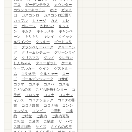
アス
ガーデンテラス
カウンター
カウンターキッチン
かけ
ガス３
口
ガスコンロ
ガスコンロ設置可
カップル
カトージ
カメ
カレ
ー
ガレージ
かわいい
キッチ
ン
キムチ
キャラメル
キャンペ
ーン
ギリギリ
キレイ
クイック
ルワイパー
クッキー
グッドスリ
ー
グランベリーパーク
クリーニン
グ
クリームシチュー
グリーンライ
ン
クリスマス
グルメ
クレヨン
しんちゃん
クローゼット
ケーキ
ケーブルカー
ケイン
ゲストルー
ム
けやき平
ケルヒャー
コー
ド
ゴールデンウィーク
コサギ
コジマ
コスギ
コスパ
コスモ
こどもの国
こども医療センター
コ
ラボ
コロッケ
コロナ
コロナウ
ィルス
コロナショック
コロナの影
響
コロナ影響
コロナ禍
コンシ
ェルジュ
コンビニ
ご契約
ご成
約
ご時世
ご案内
ご案内可能
ご相談
ご褒美
ご馳走
ザ・ハウ
ス港北綱島
サイズ
さくらの名所