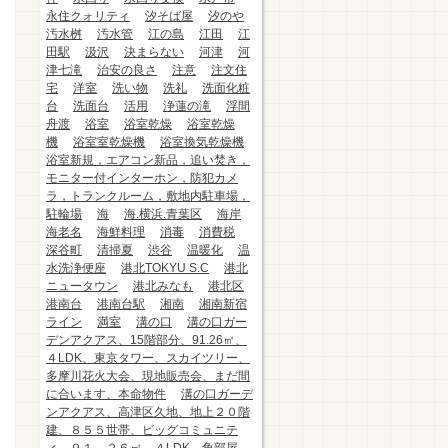
永住クォリティ
汐そば屋
汐のや
汚水桝
汚水管
江の島
江田
江
田駅
汲沢
決まらない
河津
河
津七滝
治安の良さ
注意
注文住
宅
洋室
洗い物
洗礼
洗面化粧
台
洗面台
活用
浄蓮の滝
浮間
舟渡
浴室
浴室乾燥
浴室乾燥
機
浴室室乾燥機
浴室換気乾燥機
浴室新規，エアコン新品，追い焚き，
モニター付インターホン，防犯カメ
ラ，トランクルーム，敷地内駐車場，
駐輪場
海
海.横浜.青葉区
海岸
海老名
海鮮料理
消毒
消費税
深谷町
清掃夏
渋谷
温暖化
温
水洗浄便座
港北TOKYU S.C
港北
ニュータウン
港北みなも
港北区
港南台
港南台駅
湘南
湘南新宿
ライン
満室
溝の口
溝の口ガー
デンアクアス、15階部分、91.26㎡、
４LDK、東京タワー、スカイツリー、
多摩川花火大会、現地販売会、まだ間
に合います、本命物件
溝の口ガーデ
ンアクアス、高津区久地、地上２０階
建、８５５世帯、ビッグコミュニテ