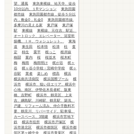
望、通風
東急東横線、祐天寺、徒歩
10分以内、１Rマンション
東急田園
都市線
東急田園都市線，徒歩５分以
内，敷金0，礼金0
東急田園都市線.
多摩川の見える家
東戸塚
東戸塚
駅
東横線
東横線、元住吉、駅近、
オートロック、エレベーター、浴室乾
燥機、ＩＨ、ウォシュレット、
東海
道
東生田
松本悟
松濤
柱
査
定
柿生
栗平
根っこ
根岸線
格闘
案内
桜
桜並木
桜木町
梅
梅雨
梅雨明け
梶が谷
梶ヶ
谷
梶ヶ谷小学校・宮崎中学校
梶ヶ
谷駅
業者
楽しめ
標高
横浜
横浜南共済病院
横浜国際プール
横
浜市
横浜市、狙い目エリア、横浜中
心地、南区、伊勢佐木長者町、阪東
橋、吉野町
横浜市、鶴見区、上末
吉、綱島駅、川崎駅、鶴見駅、築浅、
戸建、リフォーム済み、仲介手数料不
要、鶴見川、リバーサイド、駐車場、
カースペース、3階建
横浜市営地下
鉄
横浜市役所
横浜市戸塚区
横
浜市港北区
横浜市都筑区
横浜市都
筑区茅ヶ崎中央
横浜市青葉区
横浜