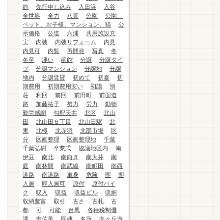
約
先行申し込み
入田浜
入谷
全世界
全力
八景
公園
公園、
ペット、お子様、マンション、猫
公
示価格
公道
六浦
共用施設充
実
内装
内装リフォーム
内見
内見可
内覧
再開発
写真
冬
冬至
凄い
函館
分譲
分譲タイ
プ
分譲マンション
分譲地
分譲
地内
分譲賃貸
初めて
初夏
初
期費用
初期費用安い
初詣
別
荘
利回
前回
前田町
前面道
路
加藤祐子
努力
労力
動物
勤労感謝
勾配天井
北区
北山
田
北山田６丁目
北山田駅
北
東
北極
北赤羽
北部市場
区
分
区画整理
区画整理地
千葉
千葉弘樹
卒業式
協議地区内
南
伊豆
南北
南向き
南大井
南
庭
南林間
南武線
南町田
南西
道路
南道路
単身
危険
即
即
入居
即入居可
原付
原付バイ
ク
収入
収益
収益ビル
収納
収納豊富
取引
古さ
古札
古
都
可
可能
台風
各種税制優
遇
吉佐美
同棲
名所
向ヶ丘遊