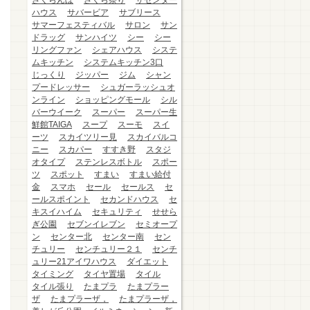
さくらんぼ
さくら祭り
ザセンター
ハウス
サバービア
サブリース
サマーフェスティバル
サロン
サン
ドラッグ
サンハイツ
シー
シー
リングファン
シェアハウス
システ
ムキッチン
システムキッチン3口
じっくり
ジッパー
ジム
シャン
プードレッサー
シュガーラッシュオ
ンライン
ショッピングモール
シル
バーウイーク
スーパー
スーパー生
鮮館TAIGA
スープ
スーモ
スイ
ーツ
スカイツリー見
スカイバルコ
ニー
スカパー
すすき野
スタジ
オタイプ
ステンレスボトル
スポー
ツ
スポット
すまい
すまい給付
金
スマホ
セール
セールス
セ
ールスポイント
セカンドハウス
セ
キスイハイム
セキュリティ
せせら
ぎ公園
セブンイレブン
セミオープ
ン
センター北
センター南
セン
チュリー
センチュリー２１
センチ
ュリー21アイワハウス
ダイエット
タイミング
タイヤ置場
タイル
タイル張り
たまプラ
たまプラー
ザ
たまプラーザ，
たまプラーザ，