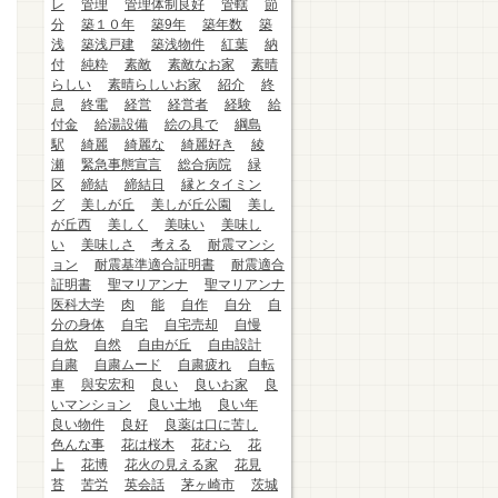
レ
管理
管理体制良好
管轄
節
分
築１０年
築9年
築年数
築
浅
築浅戸建
築浅物件
紅葉
納
付
純粋
素敵
素敵なお家
素晴
らしい
素晴らしいお家
紹介
終
息
終電
経営
経営者
経験
給
付金
給湯設備
絵の具で
綱島
駅
綺麗
綺麗な
綺麗好き
綾
瀬
緊急事態宣言
総合病院
緑
区
締結
締結日
縁とタイミン
グ
美しが丘
美しが丘公園
美し
が丘西
美しく
美味い
美味し
い
美味しさ
考える
耐震マンシ
ョン
耐震基準適合証明書
耐震適合
証明書
聖マリアンナ
聖マリアンナ
医科大学
肉
能
自作
自分
自
分の身体
自宅
自宅売却
自慢
自炊
自然
自由が丘
自由設計
自粛
自粛ムード
自粛疲れ
自転
車
與安宏和
良い
良いお家
良
いマンション
良い土地
良い年
良い物件
良好
良薬は口に苦し
色んな事
花は桜木
花むら
花
上
花博
花火の見える家
花見
苔
苦労
英会話
茅ヶ崎市
茨城