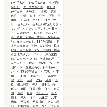
仲介手数料
仲介手数料0
仲介手数
料なし
仲介手数料不要
仲町台
仲町台駅
伊勢原市
伊東
伊豆
休暇
休業
会社
会話
会議
低
価格
低金利
住まい
住まい探
し
住みたい
住みたい市区町村ラン
キング
住みたい街ランキング日本
一、未公開物件、横浜駅、徒歩７分、
西区岡野、公道面、整形地、閑静住宅
地、知る人ぞ知る、TEPPAN物件、将
来の資産価値、更地、東海道線、横須
賀線、湘南新宿ライン、京急線、横浜
市営地下鉄ブルーライン、東急東横
線、みなとみらい線、横浜高島屋
住
んでみたい
住宅
住宅ローン
住
宅ローン、難易度高め、あきらめな
い
住宅取得等資金
住宅地
住宅
用
住宅街
住環境良好
体調管
理
何故
供給
依頼
価値
価
格
価格設定
便利
便利な立地
係る
保岡
保岡佳潔
保木
保育
園
修繕
倉庫
借りたい
借入
値段
偉大
傾き
元住吉
元年
元気
元石川
元石川町
充実共用
部
充実設備
先生
先行
先行契