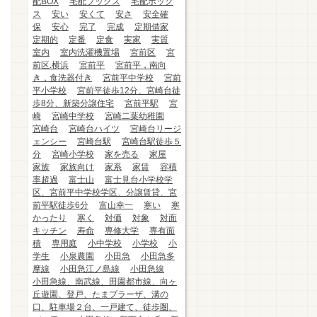
配BOX
宅配ブックス
宅配ボック
ス
安い
安くて
安さ
安全確
保
安心
完了
完成
定期借家
定期的
定番
定食
実家
実質
室内
室内洗濯機置場
宮前区
宮
前区.横浜
宮前平
宮前平，南向
き，食洗器付き
宮前平中学校
宮前
平小学校
宮前平徒歩12分、宮崎台徒
歩8分、新築分譲住宅
宮前平駅
宮
崎
宮崎中学校
宮崎二葉幼稚園
宮崎台
宮崎台ハイツ
宮崎台リージ
ェンシー
宮崎台駅
宮崎台駅徒歩５
分
宮崎小学校
家を売る
家屋
家族
家族向け
家系
家賃
容積
率超過
富士山
富士見台小学校学
区、宮前平中学校学区、分譲賃貸、宮
前平駅徒歩6分
富山幸一
寒い
寒
かったり
寒く
対価
対象
対面
キッチン
寿命
専修大学
専有面
積
専用庭
小中学校
小学校
小
学生
小泉農園
小田急
小田急多
摩線
小田急江ノ島線
小田急線
小田急線、南武線、田園都市線、向ヶ
丘遊園、登戸、たまプラーザ、溝の
口、駐車場２台、一戸建て、徒歩圏、