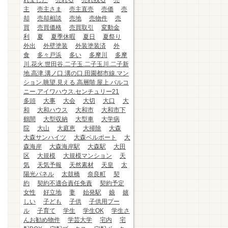
れました
売れる
売れ残る
売
主
売主さま
売主直売
売価
売
却
売却相談
売地
売物件
売
買
売買価格
売買取引
変動金
利
夏
夏季休暇
夏日
夏祭り
外出
外壁塗装
外装塗装済
外
食
多々戸浜
多い
多摩川
多摩
川.花火.世田谷.二子玉.二子玉川.二子新
地.高津.溝ノ口.溝の口.田園都市線.マン
ション.眺望.見える.高層階.屋上.バルコ
ニー.アイワハウス.センチュリー21
多頭
大事
大会
大切
大口
大
和
大和ハウス
大和市
大和市下
鶴間
大型収納
大型車
大学病
院
大山
大庭恵
大掃除
大森
大森サンハイツ
大森ベルポート
大
森海岸
大森海岸駅
大森駅
大田
区
大規模
大規模マンション
天
気
天気予報
天然素材
天皇
太
陽光パネル
太鼓橋
奈良町
契
約
契約不適合責任免責
契約予定
女性
好立地
妻
始発駅
娘
嬉
しい
子ども
子供
子供用プー
ル
子育て
学生
学生OK
学生さ
んお勧め物件
学芸大学
宅内
宅