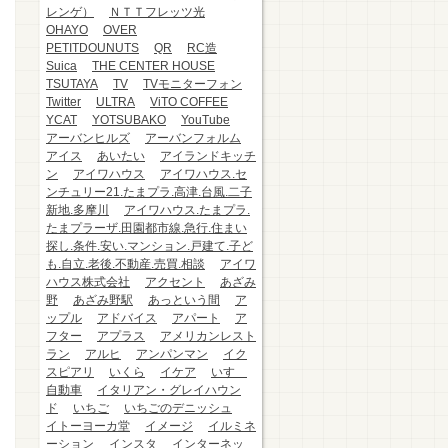
レンゲ）
ＮＴＴフレッツ光
OHAYO
OVER
PETITDOUNUTS
QR
RC造
Suica
THE CENTER HOUSE
TSUTAYA
TV
TVモニターフォン
Twitter
ULTRA
ViTO COFFEE
YCAT
YOTSUBAKO
YouTube
アーバンヒルズ
アーバンフォルム
アイス
あいたい
アイランドキッチ
ン
アイワハウス
アイワハウス.セ
ンチュリー21.たまプラ.高津.台風.二子
新地.多摩川
アイワハウス.たまプラ.
たまプラーザ.田園都市線.急行.住まい
探し.条件.安い.マンション.戸建て.子ど
も.自立.老後.不動産.売買.相談
アイワ
ハウス株式会社
アクセント
あざみ
野
あざみ野駅
あっという間
ア
ップル
アドバイス
アパート
ア
フター
アプラス
アメリカンレスト
ラン
アルヒ
アンパンマン
イク
スピアリ
いくら
イケア
いすゞ
自動車
イタリアン・グレイハウン
ド
いちご
いちごのデニッシュ
イトーヨーカ堂
イメージ
イルミネ
ーション
インスタ
インターネッ