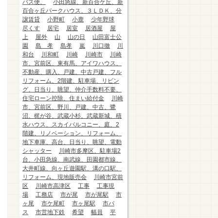
バス便、
小田急線、新百合ケ丘、新
百合ヶ丘パークハウス、３ＬＤＫ、分
譲賃貸
小野町
小鹿
少年野球
尽くす
居宅
居室
居酒屋
屋
上
屋外
山
山の日
山田富士公
園
島 孝
島孝
嵐
川口徹
川
和台
川和町
川崎
川崎市
川崎
市、宮前区、東有馬、アイワハウス、
不動産、購入、戸建、中古戸建、フル
リフォーム、2階建、駐車場、リビン
グ、日当り、眺望、仲介手数料不要、
住宅ローン控除、住まい給付金
川崎
市、宮前区、野川、戸建、中古、鷺
沼、梶が谷、武蔵小杉、武蔵新城、積
水ハウス、スカイバルコニー、庭、2
階建、リノベーション、リフォーム、
地下車庫、高台、日当り、眺望、電動
シャッター
川崎市多摩区、駐車場2
台、小田急線、南武線、田園都市線、
大井町線、向ヶ丘遊園駅、溝の口駅、
リフォーム、現地販売会
川崎市宮前
区
川崎市高津区
工事
工事現
場
工務店
市が尾
市が尾駅
市
ヶ尾
市ケ尾町
市ヶ尾駅
市バ
ス
市営地下鉄
希望
幅員
平