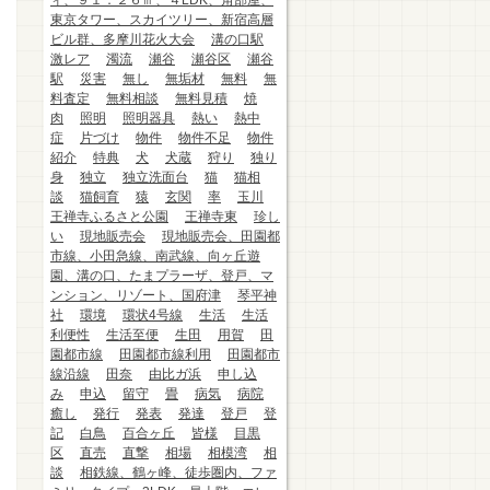
ィ、９１．２６㎡、４LDK、角部屋、
東京タワー、スカイツリー、新宿高層
ビル群、多摩川花火大会
溝の口駅
激レア
濁流
瀬谷
瀬谷区
瀬谷
駅
災害
無し
無垢材
無料
無
料査定
無料相談
無料見積
焼
肉
照明
照明器具
熱い
熱中
症
片づけ
物件
物件不足
物件
紹介
特典
犬
犬蔵
狩り
独り
身
独立
独立洗面台
猫
猫相
談
猫飼育
猿
玄関
率
玉川
王禅寺ふるさと公園
王禅寺東
珍し
い
現地販売会
現地販売会、田園都
市線、小田急線、南武線、向ヶ丘遊
園、溝の口、たまプラーザ、登戸、マ
ンション、リゾート、国府津
琴平神
社
環境
環状4号線
生活
生活
利便性
生活至便
生田
用賀
田
園都市線
田園都市線利用
田園都市
線沿線
田奈
由比ガ浜
申し込
み
申込
留守
畳
病気
病院
癒し
発行
発表
発達
登戸
登
記
白鳥
百合ヶ丘
皆様
目黒
区
直売
直撃
相場
相模湾
相
談
相鉄線、鶴ヶ峰、徒歩圏内、ファ