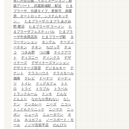
美しが丘公園，イルミネーション，新
築アパート，武蔵新城駅，駅近
たま
プラーザ、分譲タイプ、更新可、床暖
房、オートロック、システムキッチ
ン、
たまプラーザ.たまプラ.あざみ
野.鷺沼
たまプラーザ.ラーメン
た
まプラーザフェスティバル
たまプラ
ーザ中央商店街
たまプラーザ駅
タ
ワーマンション
タンデム
チーズィ
ーチキン
チキン
ちびっ子
チョ
コ
つきみ野
つけ麺
テイクアウ
ト
ディズニー
ディンクス
デザ
イナーズ
デザイナーズマンション
デザイナーズ賃貸
デジタルキー
テ
ナント
テラスハウス
テラスモール
湘南
テレビ
ドーナツ
ドーナッ
ツ
トイレ
ドッグカフェ
トト
ロ
トライ
トラブル
トラベル
トランクルーム
ドンキ
どんな
どんより
なかなか売れない
なし
ナン
ナンカレー
ニーズ
ニコッ
トこどもクリニック
ニジマス
ニッ
ポン
ニュース
ニュータウン
ネ
イル
ネコカフェ
ノースポート・モ
ール
ノジマ宮前平店
のんびり