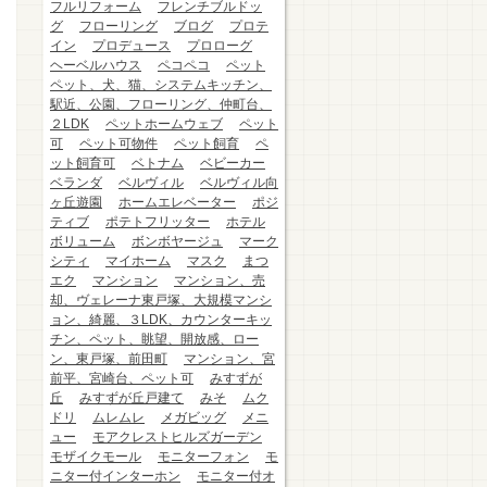
フルリフォーム
フレンチブルドッ
グ
フローリング
ブログ
プロテ
イン
プロデュース
プロローグ
ヘーベルハウス
ペコペコ
ペット
ペット、犬、猫、システムキッチン、
駅近、公園、フローリング、仲町台、
２LDK
ペットホームウェブ
ペット
可
ペット可物件
ペット飼育
ペ
ット飼育可
ベトナム
ベビーカー
ベランダ
ベルヴィル
ベルヴィル向
ヶ丘遊園
ホームエレベーター
ポジ
ティブ
ポテトフリッター
ホテル
ボリューム
ボンボヤージュ
マーク
シティ
マイホーム
マスク
まつ
エク
マンション
マンション、売
却、ヴェレーナ東戸塚、大規模マンシ
ョン、綺麗、３LDK、カウンターキッ
チン、ペット、眺望、開放感、ロー
ン、東戸塚、前田町
マンション、宮
前平、宮崎台、ペット可
みすずが
丘
みすずが丘戸建て
みそ
ムク
ドリ
ムレムレ
メガビッグ
メニ
ュー
モアクレストヒルズガーデン
モザイクモール
モニターフォン
モ
ニター付インターホン
モニター付オ