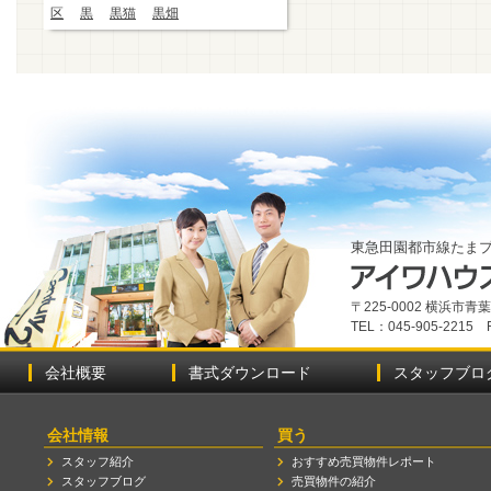
区
黒
黒猫
黒畑
東急田園都市線たま
〒225-0002 横浜市
TEL：045-905-2215 
会社概要
書式ダウンロード
スタッフブロ
会社情報
買う
スタッフ紹介
おすすめ売買物件レポート
スタッフブログ
売買物件の紹介