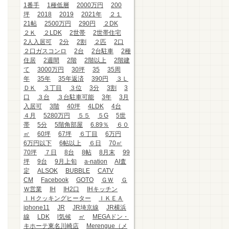
1番手
1種低層
2000万円
200
坪
2018
2019
2021年
２１
21帖
2500万円
290円
２DK
２Ｋ
２LDK
2世帯
2世帯住宅
2人入居可
2分
2割
２匹
2口
２口ガスコンロ
2台
2台駐車
2種
住居
2週間
2階
2階以上
2階建
て
3000万円
30坪
35
35周
年
35年
35年返済
390円
３Ｌ
ＤＫ
３丁目
３位
3分
3割
3
口
３台
３台駐車可能
3年
3月
入居可
3階
40坪
4LDK
4台
４月
5280万円
５５
５G
5世
帯
5分
5階角部屋
6.89％
６０
㎡
60坪
67坪
６丁目
6万円
6万円以下
6帖以上
６日
70㎡
70坪
７日
8台
8帖
8月末
99
坪
9台
9月上旬
a-nation
AI査
定
ALSOK
BUBBLE
CATV
CM
Facebook
GOTO
ＧＷ
Ｇ
Ｗ営業
IH
IH2口
IHキッチン
ＩＨクッキングヒーター
ＩＫＥＡ
iphone11
JR
JR埼京線
JR横浜
線
LDK
l気候
㎡
MEGAドン・
キホーテ東名川崎店
Merengue（メ