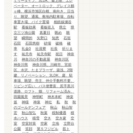
ミリータイプ、3LDK、最上階、エレ
ベーター、オートロック、グレイス鶴
ヶ峰、横浜市旭区白根、南向き、日当
り、眺望、通風、敷地内駐車場、自転
車置き場、バイク置場
相鉄線瀬谷
駅
看板効果
看板収入
県立
県
立三ツ池公園
真夏日
眺め
眺
望
瞬間的
矢野口
知恵
石垣
石田
石田悠樹
砂場
破格
確
率
礼金0
社員寮
社長
祈りま
す
祐天寺
祐天寺駅
祝日
神奈
川
神奈川の不動産屋
神奈川区
神奈川県
神奈川県、川崎市、宮前
区、水沢、たまプラーザ、築浅、2階
建、リノベーション、3LDK、庭、駐
車場、眺望、売主、仲介手数料不要、
リビング広い、バス便豊富、尻手黒川
道路、ロフト、畑、リフォーム済み、
田園風景
神明町
神木本町
神楽
坂
神様
神泉
神社
私
秋
秋
のゴールデンフェア
秋山
秋山智
宏
秋山智弘
秋葉
税制優遇
積
水ハウス
積雪
空き
空き家
空
室
空室対策
空家
立地
立野台
公園
笑顔
第５フジビル
筋ト