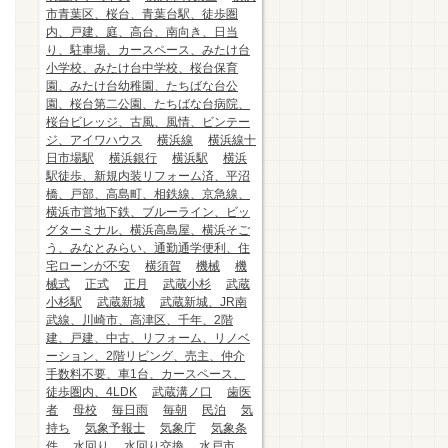
市青葉区、桜台、青葉台駅、徒歩圏
内、戸建、庭、高台、南向き、日当
り、駐車場、カースペース、みたけ台
小学校、みたけ台中学校、桜台保育
園、みたけ台幼稚園、たちばな台公
園、桜台第二公園、たちばな台病院、
桜台ビレッジ、古風、風情、ビンテー
ジ、アイワハウス
横浜線
横浜線十
日市場駅
横浜銀行
横浜駅
横浜
駅徒歩、新規内装リフォーム済、平沼
橋、戸部、高島町、相鉄線、京急線、
横浜市営地下鉄、ブルーライン、ビッ
グターミナル、横浜高島屋、横浜そご
う、みなとみらい、通勤通学便利、住
宅ローンが不安
横須賀
機械
機
械式
正式
正月
武蔵小杉
武蔵
小杉駅
武蔵新城
武蔵新城、JR南
武線、川崎市、高津区、千年、2階
建、戸建、中古、リフォーム、リノベ
ーション、2階リビング、売主、仲介
手数料不要、車1台、カースペース、
徒歩圏内、4LDK
武蔵溝ノ口
歯医
者
母校
毎日雨
毎朝
民泊
気
持ち
気象予報士
気象庁
気象条
件
水回り
水回り交換
水戸市