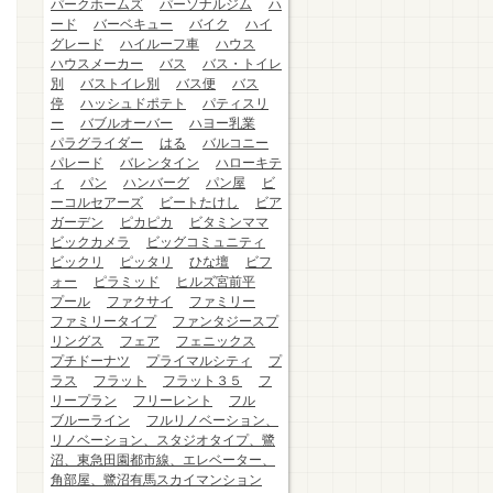
パークホームズ
パーソナルジム
ハ
ード
バーベキュー
バイク
ハイ
グレード
ハイルーフ車
ハウス
ハウスメーカー
バス
バス・トイレ
別
バストイレ別
バス便
バス
停
ハッシュドポテト
パティスリ
ー
バブルオーバー
ハヨー乳業
パラグライダー
はる
バルコニー
パレード
バレンタイン
ハローキテ
ィ
パン
ハンバーグ
パン屋
ビ
ーコルセアーズ
ビートたけし
ビア
ガーデン
ピカピカ
ビタミンママ
ビックカメラ
ビッグコミュニティ
ビックリ
ピッタリ
ひな壇
ビフ
ォー
ピラミッド
ヒルズ宮前平
プール
ファクサイ
ファミリー
ファミリータイプ
ファンタジースプ
リングス
フェア
フェニックス
プチドーナツ
プライマルシティ
プ
ラス
フラット
フラット３５
フ
リープラン
フリーレント
フル
ブルーライン
フルリノベーション、
リノベーション、スタジオタイプ、鷺
沼、東急田園都市線、エレベーター、
角部屋、鷺沼有馬スカイマンション