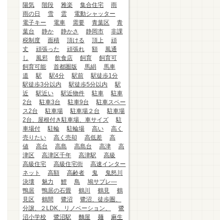
陽気
階段
雅楽
集合住宅
雨
雨の日
雪
雲
電動シャッター
電子キー
電車
需要
青葉区
青
葉台
静か
静かさ
静岡市
非課
税制度
面積
頂ける
頂上
頑
丈
頑張った
頑張れ
額
風通
し
風邪
飲食店
飼育
飼育可
飼育可能
首都圏版
馬絹
馬車
道
駅
駅4分
駅前
駅徒歩1分
駅徒歩3分以内
駅徒歩5分以内
駅
近
駅近い
駅近物件
駐車
駐車
2台
駐車3台
駐車9台
駐車スペー
ス2台
駐車場
駐車場２台
駐車場
2台、屋根付き駐車場、車サイズ
駐
車場付
駐輪
駐輪場
高い
高く
売りたい
高く売却
高低差
高
値
高台
高島
高島台
高津
高
津区
高津区千年
高津駅
高級
高級住宅
高級住宅街
高速インター
ネット
高額
高齢者
鬼
鬼怒川
決壊
魅力
鯉
鳥
鳩サブレ―
鴨居
鴨居の石畳
鶴川
鶴見
鶴
見区
鶴間
鷺沼
鷺沼、徒歩圏、
分譲、２LDK、リノベーション、
鷺
沼小学校
鷺沼駅
麵屋
麺
麻生