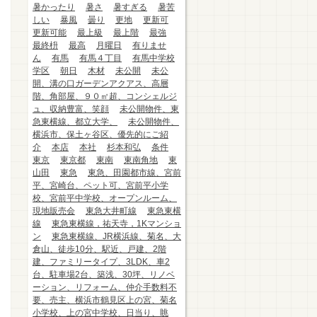
暑かったり
暑さ
暑すぎる
暑苦
しい
暴風
曇り
更地
更新可
更新可能
最上級
最上階
最強
最終枡
最高
月曜日
有りませ
ん
有馬
有馬４丁目
有馬中学校
学区
朝日
木材
未公開
未公
開、溝の口ガーデンアクアス、高層
階、角部屋、９０㎡超、コンシェルジ
ュ、収納豊富、笑顔
未公開物件、東
急東横線、都立大学、
未公開物件、
横浜市、保土ヶ谷区、優先的にご紹
介
本店
本社
杉本和弘
条件
東京
東京都
東南
東南角地
東
山田
東急
東急、田園都市線、宮前
平、宮崎台、ペット可、宮前平小学
校、宮前平中学校、オープンルーム、
現地販売会
東急大井町線
東急東横
線
東急東横線，祐天寺，1Kマンショ
ン
東急東横線、JR横浜線、菊名、大
倉山、徒歩10分、駅近、戸建、2階
建、ファミリータイプ、3LDK、車2
台、駐車場2台、築浅、30坪、リノベ
ーション、リフォーム、仲介手数料不
要、売主、横浜市鶴見区上の宮、菊名
小学校、上の宮中学校、日当り、眺