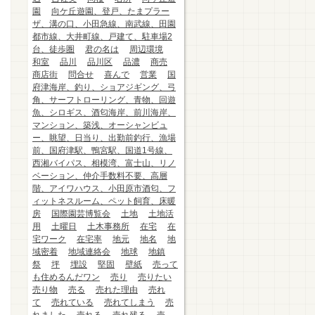
園
向ケ丘遊園、登戸、たまプラー
ザ、溝の口、小田急線、南武線、田園
都市線、大井町線、戸建て、駐車場2
台、徒歩圏
君の名は
周辺環境
和室
品川
品川区
品濃
商売
商店街
問合せ
喜んで
営業
国
府津海岸、釣り、ショアジギング、弓
角、サーフトローリング、青物、回遊
魚、シロギス、酒匂海岸、前川海岸、
マンション、築浅、オーシャンビュ
ー、眺望、日当り、出勤前釣行、漁場
前、国府津駅、鴨宮駅、国道1号線、
西湘バイパス、相模湾、富士山、リノ
ベーション、仲介手数料不要、高層
階、アイワハウス、小田原市酒匂、フ
ィットネスルーム、ペット飼育、床暖
房
国際園芸博覧会
土地
土地活
用
土曜日
土木事務所
在宅
在
宅ワーク
在宅率
地元
地名
地
域密着
地域連絡会
地球
地鎮
祭
坪
埋設
堅固
壁紙
売って
も住めるんだワン
売り
売りたい
売り物
売る
売れた理由
売れ
て
売れている
売れてしまう
売