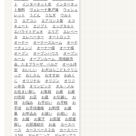
ト
インターネット光
インターネッ
ト無料
ヴェレーナ東戸塚
ウォシュ
レット
うどん
うなぎ
ウルト
ラ
エアコン
エアコン２基
エコ
キュート
エジプト
エッグタルト
エバライトデュオ
エリア
エレベー
タ
エレベーター
オートロック
オーナー
オーナーズルーム
オーナ
ーチェンジ
オーナー様
オーナ様
オープン
オープンハウス
オープン
ルーム
オープンルーム、現地販売
会、たまプラーザ、ベルグ
オール洋
室
おいしい
おぎはらこどもクリニ
ック
おじさん
おすすめ
おみく
じ
オリジナル
オリジン
オリジ
ン弁当
オリンピック
オル・メル
お住まい探し
お客様
お家
お家
の売却
お店
お庭
お引越し
お
得
お悩み
お手伝い
お手軽
お
手頃
お手頃価格
お料理
お歳
暮
お申込み
お祓い
お祝い
お
肉
お腹
お菓子
お部屋
お部屋
探し
お部屋紹介
お金
カースペ
ース
カースペース２台
カースペー
ス3台
ガーデニング
ガーデンアク