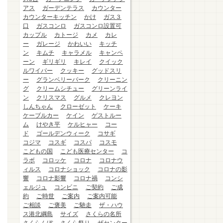
アス
ガーデンテラス
カウンター
カウンターキッチン
かけ
ガス３
口
ガスコンロ
ガスコンロ設置可
カップル
カトージ
カメ
カレ
ー
ガレージ
かわいい
キッチ
ン
キムチ
キャラメル
キャンペ
ーン
ギリギリ
キレイ
クイック
ルワイパー
クッキー
グッドスリ
ー
グランベリーパーク
クリーニン
グ
クリームシチュー
グリーンライ
ン
クリスマス
グルメ
クレヨン
しんちゃん
クローゼット
ケーキ
ケーブルカー
ケイン
ゲストルー
ム
けやき平
ケルヒャー
コー
ド
ゴールデンウィーク
コサギ
コジマ
コスギ
コスパ
コスモ
こどもの国
こども医療センター
コ
ラボ
コロッケ
コロナ
コロナウ
ィルス
コロナショック
コロナの影
響
コロナ影響
コロナ禍
コンシ
ェルジュ
コンビニ
ご契約
ご成
約
ご時世
ご案内
ご案内可能
ご相談
ご褒美
ご馳走
ザ・ハウ
ス港北綱島
サイズ
さくらの名所