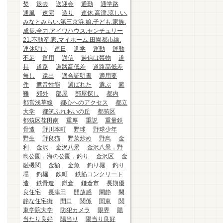
焚
退去
送迎会
通勤
通学路
通風
速完
造り
連休.高津.涼しい.
みなとみらい.第三京浜.娘.子ども.家族.
成長.全力.アイワハウス.センチュリー
21.不動産.家.マイホーム.田園都市線.
連休明け
連日
進学
運動
運動
不足
運用
過信
過信は禁物
道
具
道路
道路高低差
道路高低差
無し
遠出
適合証明書
適用要
件
遮音性能
選ばれた
選ぶ
避
難
郊外
部屋
部屋探し
都内
都営浅草線
都心へのアクセス
都立
大学
都筑ふれあいの丘
都筑区
都筑区荏田南
重厚
重説
重量鉄
骨造
野川本町
野球
野球少年
野生
野良猫
野菜炒め
野鳥
金
利
金沢
金沢八景
金沢八景，野
島公園，海の公園，釣り
金沢区
金
融機関
金額
金魚
釣り堀
釣り
場
釣堀
鉄町
鉄筋コンクリート
造
鉄骨造
鎌倉
鎌倉市
長期優
良住宅
長津田
開放感
閑静
閑
静な住宅街
間口
関係
関東
関
東学院大学
防犯カメラ
限界
陽
当たり良好
陽当り
陽当り良好