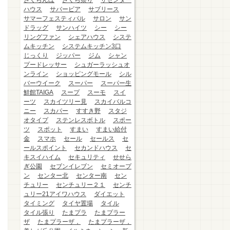
さくらんぼ
さくら祭り
ザセンター
ハウス
サバービア
サブリース
サマーフェスティバル
サロン
サン
ドラッグ
サンハイツ
シー
シー
リングファン
シェアハウス
システ
ムキッチン
システムキッチン3口
じっくり
ジッパー
ジム
シャン
プードレッサー
シュガーラッシュオ
ンライン
ショッピングモール
シル
バーウイーク
スーパー
スーパー生
鮮館TAIGA
スープ
スーモ
スイ
ーツ
スカイツリー見
スカイバルコ
ニー
スカパー
すすき野
スタジ
オタイプ
ステンレスボトル
スポー
ツ
スポット
すまい
すまい給付
金
スマホ
セール
セールス
セ
ールスポイント
セカンドハウス
セ
キスイハイム
セキュリティ
せせら
ぎ公園
セブンイレブン
セミオープ
ン
センター北
センター南
セン
チュリー
センチュリー２１
センチ
ュリー21アイワハウス
ダイエット
タイミング
タイヤ置場
タイル
タイル張り
たまプラ
たまプラー
ザ
たまプラーザ，
たまプラーザ，