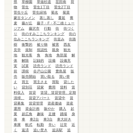
県
草柳園
草薙杉道
荏田南
荷
物
菅生
菅生1丁目
菅生2丁目
菅生ケ丘
菅生緑地
菊名
菊菜
蒙古タンメン
蒸し蒸し
蔓延
蕎
麦
藤が丘
藤子・F・不二雄ミュー
ジアム
藤沢市
行動
街
街づく
り
街のすみここちランキング
街の
住みここちランキング
街並み
街路
樹
衝撃的
被り物
被害
西友
見学
規制
視認性
親身
観光
地
観光客
角
角地
角部屋
解
体
解除
記録的
設備
設備充
実
試算
読売ランド
読売ランド
前
課税
谷戸山公園
豊島屋
販
売
販売開始
買い取る
買い替
え
買主
買主さま
買取
貸した
い
貸別荘
貸家
費用
賃料
賃
料収入
賃貸
賃貸、賃貸管理、定期
清掃、
賃貸アパート
賃貸中
賃
貸募集
賃貸管理
資産価値
資産
運用
資金計画
賑やか
購入
起
業
超広角
趣味
足腰
踊場
身
体
車
車2台
車3台
車大好き
車庫
軟式
転勤
辛い
辻堂
近
く
返済
追い焚き
追浜駅
追