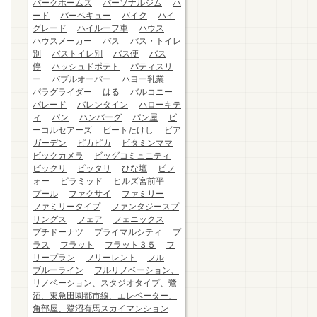
パークホームズ
パーソナルジム
ハ
ード
バーベキュー
バイク
ハイ
グレード
ハイルーフ車
ハウス
ハウスメーカー
バス
バス・トイレ
別
バストイレ別
バス便
バス
停
ハッシュドポテト
パティスリ
ー
バブルオーバー
ハヨー乳業
パラグライダー
はる
バルコニー
パレード
バレンタイン
ハローキテ
ィ
パン
ハンバーグ
パン屋
ビ
ーコルセアーズ
ビートたけし
ビア
ガーデン
ピカピカ
ビタミンママ
ビックカメラ
ビッグコミュニティ
ビックリ
ピッタリ
ひな壇
ビフ
ォー
ピラミッド
ヒルズ宮前平
プール
ファクサイ
ファミリー
ファミリータイプ
ファンタジースプ
リングス
フェア
フェニックス
プチドーナツ
プライマルシティ
プ
ラス
フラット
フラット３５
フ
リープラン
フリーレント
フル
ブルーライン
フルリノベーション、
リノベーション、スタジオタイプ、鷺
沼、東急田園都市線、エレベーター、
角部屋、鷺沼有馬スカイマンション