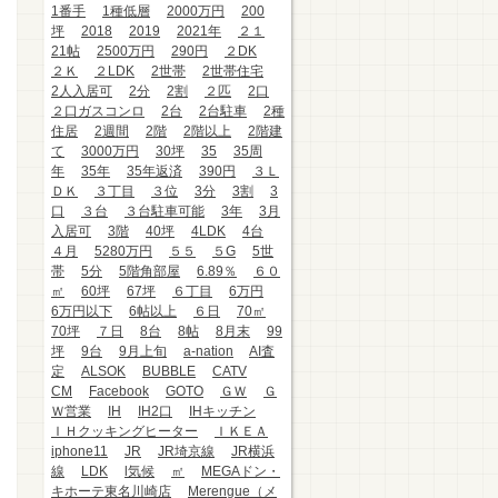
1番手
1種低層
2000万円
200
坪
2018
2019
2021年
２１
21帖
2500万円
290円
２DK
２Ｋ
２LDK
2世帯
2世帯住宅
2人入居可
2分
2割
２匹
2口
２口ガスコンロ
2台
2台駐車
2種
住居
2週間
2階
2階以上
2階建
て
3000万円
30坪
35
35周
年
35年
35年返済
390円
３Ｌ
ＤＫ
３丁目
３位
3分
3割
3
口
３台
３台駐車可能
3年
3月
入居可
3階
40坪
4LDK
4台
４月
5280万円
５５
５G
5世
帯
5分
5階角部屋
6.89％
６０
㎡
60坪
67坪
６丁目
6万円
6万円以下
6帖以上
６日
70㎡
70坪
７日
8台
8帖
8月末
99
坪
9台
9月上旬
a-nation
AI査
定
ALSOK
BUBBLE
CATV
CM
Facebook
GOTO
ＧＷ
Ｇ
Ｗ営業
IH
IH2口
IHキッチン
ＩＨクッキングヒーター
ＩＫＥＡ
iphone11
JR
JR埼京線
JR横浜
線
LDK
l気候
㎡
MEGAドン・
キホーテ東名川崎店
Merengue（メ