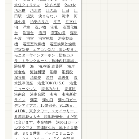
永住クォリティ
汐そば屋
汐のや
汚水桝
汚水管
江の島
江田
江
田駅
汲沢
決まらない
河津
河
津七滝
治安の良さ
注意
注文住
宅
洋室
洗い物
洗礼
洗面化粧
台
洗面台
活用
浄蓮の滝
浮間
舟渡
浴室
浴室乾燥
浴室乾燥
機
浴室室乾燥機
浴室換気乾燥機
浴室新規，エアコン新品，追い焚き，
モニター付インターホン，防犯カメ
ラ，トランクルーム，敷地内駐車場，
駐輪場
海
海.横浜.青葉区
海岸
海老名
海鮮料理
消毒
消費税
深谷町
清掃夏
渋谷
温暖化
温
水洗浄便座
港北TOKYU S.C
港北
ニュータウン
港北みなも
港北区
港南台
港南台駅
湘南
湘南新宿
ライン
満室
溝の口
溝の口ガー
デンアクアス、15階部分、91.26㎡、
４LDK、東京タワー、スカイツリー、
多摩川花火大会、現地販売会、まだ間
に合います、本命物件
溝の口ガーデ
ンアクアス、高津区久地、地上２０階
建、８５５世帯、ビッグコミュニテ