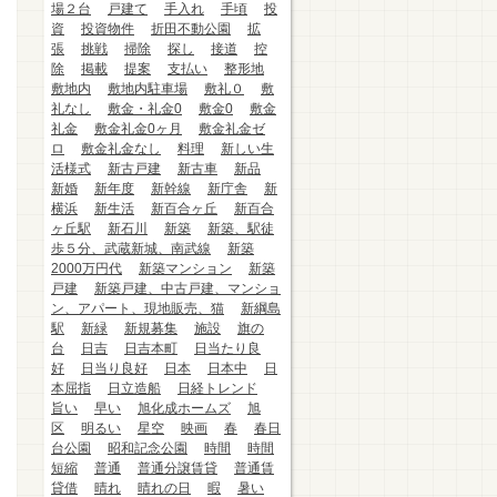
場２台
戸建て
手入れ
手頃
投
資
投資物件
折田不動公園
拡
張
挑戦
掃除
探し
接道
控
除
掲載
提案
支払い
整形地
敷地内
敷地内駐車場
敷礼０
敷
礼なし
敷金・礼金0
敷金0
敷金
礼金
敷金礼金0ヶ月
敷金礼金ゼ
ロ
敷金礼金なし
料理
新しい生
活様式
新古戸建
新古車
新品
新婚
新年度
新幹線
新庁舎
新
横浜
新生活
新百合ヶ丘
新百合
ヶ丘駅
新石川
新築
新築、駅徒
歩５分、武蔵新城、南武線
新築
2000万円代
新築マンション
新築
戸建
新築戸建、中古戸建、マンショ
ン、アパート、現地販売、猫
新綱島
駅
新緑
新規募集
施設
旗の
台
日吉
日吉本町
日当たり良
好
日当り良好
日本
日本中
日
本屈指
日立造船
日経トレンド
旨い
早い
旭化成ホームズ
旭
区
明るい
星空
映画
春
春日
台公園
昭和記念公園
時間
時間
短縮
普通
普通分譲賃貸
普通賃
貸借
晴れ
晴れの日
暇
暑い