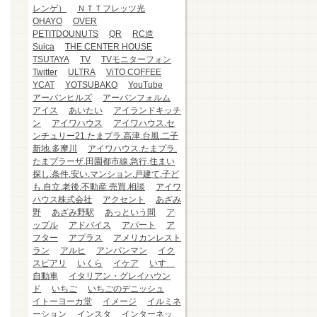
レンゲ）
ＮＴＴフレッツ光
OHAYO
OVER
PETITDOUNUTS
QR
RC造
Suica
THE CENTER HOUSE
TSUTAYA
TV
TVモニターフォン
Twitter
ULTRA
ViTO COFFEE
YCAT
YOTSUBAKO
YouTube
アーバンヒルズ
アーバンフォルム
アイス
あいたい
アイランドキッチ
ン
アイワハウス
アイワハウス.セ
ンチュリー21.たまプラ.高津.台風.二子
新地.多摩川
アイワハウス.たまプラ.
たまプラーザ.田園都市線.急行.住まい
探し.条件.安い.マンション.戸建て.子ど
も.自立.老後.不動産.売買.相談
アイワ
ハウス株式会社
アクセント
あざみ
野
あざみ野駅
あっという間
ア
ップル
アドバイス
アパート
ア
フター
アプラス
アメリカンレスト
ラン
アルヒ
アンパンマン
イク
スピアリ
いくら
イケア
いすゞ
自動車
イタリアン・グレイハウン
ド
いちご
いちごのデニッシュ
イトーヨーカ堂
イメージ
イルミネ
ーション
インスタ
インターネッ