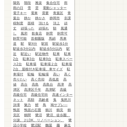
陽気
階段
雅楽
集合住宅
雨
雨の日
雪
雲
電動シャッター
電子キー
電車
需要
青葉区
青
葉台
静か
静かさ
静岡市
非課
税制度
面積
頂ける
頂上
頑
丈
頑張った
頑張れ
額
風通
し
風邪
飲食店
飼育
飼育可
飼育可能
首都圏版
馬絹
馬車
道
駅
駅4分
駅前
駅徒歩1分
駅徒歩3分以内
駅徒歩5分以内
駅
近
駅近い
駅近物件
駐車
駐車
2台
駐車3台
駐車9台
駐車スペー
ス2台
駐車場
駐車場２台
駐車場
2台、屋根付き駐車場、車サイズ
駐
車場付
駐輪
駐輪場
高い
高く
売りたい
高く売却
高低差
高
値
高台
高島
高島台
高津
高
津区
高津区千年
高津駅
高級
高級住宅
高級住宅街
高速インター
ネット
高額
高齢者
鬼
鬼怒川
決壊
魅力
鯉
鳥
鳩サブレ―
鴨居
鴨居の石畳
鶴川
鶴見
鶴
見区
鶴間
鷺沼
鷺沼、徒歩圏、
分譲、２LDK、リノベーション、
鷺
沼小学校
鷺沼駅
麵屋
麺
麻生