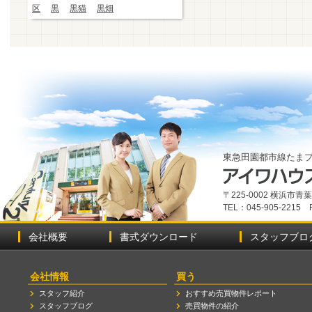
区
黒
黒猫
黒畑
東急田園都市線たま
〒225-0002 横浜市
TEL：045-905-2215 
会社概要
書式ダウンロード
スタッフブロ
会社情報
買う
スタッフ紹介
おすすめ売買物件レポート
スタッフブログ
売買物件の紹介