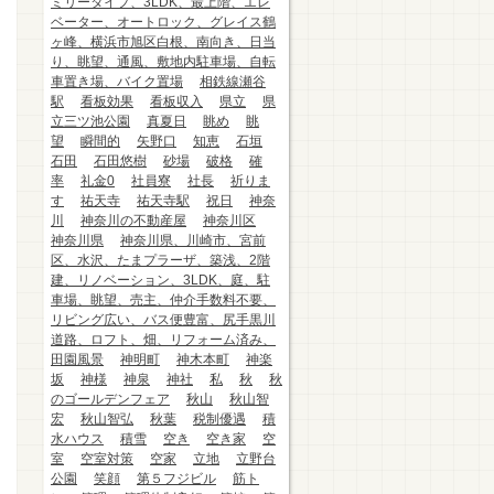
ミリータイプ、3LDK、最上階、エレ
ベーター、オートロック、グレイス鶴
ヶ峰、横浜市旭区白根、南向き、日当
り、眺望、通風、敷地内駐車場、自転
車置き場、バイク置場
相鉄線瀬谷
駅
看板効果
看板収入
県立
県
立三ツ池公園
真夏日
眺め
眺
望
瞬間的
矢野口
知恵
石垣
石田
石田悠樹
砂場
破格
確
率
礼金0
社員寮
社長
祈りま
す
祐天寺
祐天寺駅
祝日
神奈
川
神奈川の不動産屋
神奈川区
神奈川県
神奈川県、川崎市、宮前
区、水沢、たまプラーザ、築浅、2階
建、リノベーション、3LDK、庭、駐
車場、眺望、売主、仲介手数料不要、
リビング広い、バス便豊富、尻手黒川
道路、ロフト、畑、リフォーム済み、
田園風景
神明町
神木本町
神楽
坂
神様
神泉
神社
私
秋
秋
のゴールデンフェア
秋山
秋山智
宏
秋山智弘
秋葉
税制優遇
積
水ハウス
積雪
空き
空き家
空
室
空室対策
空家
立地
立野台
公園
笑顔
第５フジビル
筋ト