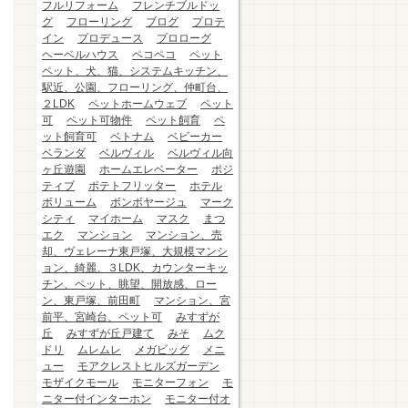
フルリフォーム
フレンチブルドッ
グ
フローリング
ブログ
プロテ
イン
プロデュース
プロローグ
ヘーベルハウス
ペコペコ
ペット
ペット、犬、猫、システムキッチン、
駅近、公園、フローリング、仲町台、
２LDK
ペットホームウェブ
ペット
可
ペット可物件
ペット飼育
ペ
ット飼育可
ベトナム
ベビーカー
ベランダ
ベルヴィル
ベルヴィル向
ヶ丘遊園
ホームエレベーター
ポジ
ティブ
ポテトフリッター
ホテル
ボリューム
ボンボヤージュ
マーク
シティ
マイホーム
マスク
まつ
エク
マンション
マンション、売
却、ヴェレーナ東戸塚、大規模マンシ
ョン、綺麗、３LDK、カウンターキッ
チン、ペット、眺望、開放感、ロー
ン、東戸塚、前田町
マンション、宮
前平、宮崎台、ペット可
みすずが
丘
みすずが丘戸建て
みそ
ムク
ドリ
ムレムレ
メガビッグ
メニ
ュー
モアクレストヒルズガーデン
モザイクモール
モニターフォン
モ
ニター付インターホン
モニター付オ