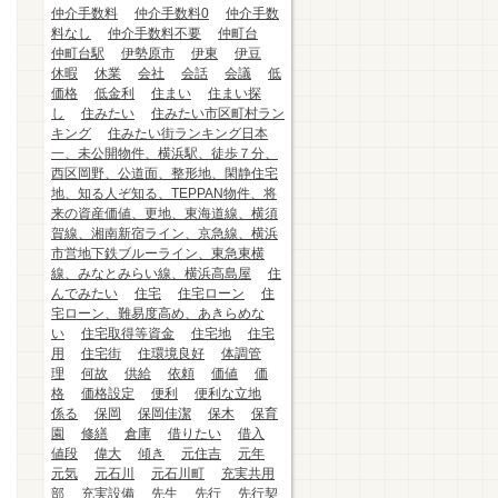
仲介手数料
仲介手数料0
仲介手数
料なし
仲介手数料不要
仲町台
仲町台駅
伊勢原市
伊東
伊豆
休暇
休業
会社
会話
会議
低
価格
低金利
住まい
住まい探
し
住みたい
住みたい市区町村ラン
キング
住みたい街ランキング日本
一、未公開物件、横浜駅、徒歩７分、
西区岡野、公道面、整形地、閑静住宅
地、知る人ぞ知る、TEPPAN物件、将
来の資産価値、更地、東海道線、横須
賀線、湘南新宿ライン、京急線、横浜
市営地下鉄ブルーライン、東急東横
線、みなとみらい線、横浜高島屋
住
んでみたい
住宅
住宅ローン
住
宅ローン、難易度高め、あきらめな
い
住宅取得等資金
住宅地
住宅
用
住宅街
住環境良好
体調管
理
何故
供給
依頼
価値
価
格
価格設定
便利
便利な立地
係る
保岡
保岡佳潔
保木
保育
園
修繕
倉庫
借りたい
借入
値段
偉大
傾き
元住吉
元年
元気
元石川
元石川町
充実共用
部
充実設備
先生
先行
先行契