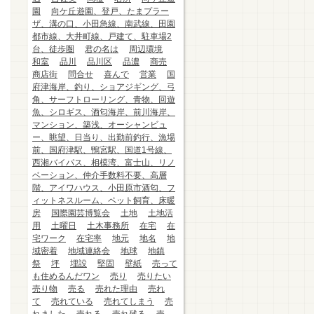
園
向ケ丘遊園、登戸、たまプラー
ザ、溝の口、小田急線、南武線、田園
都市線、大井町線、戸建て、駐車場2
台、徒歩圏
君の名は
周辺環境
和室
品川
品川区
品濃
商売
商店街
問合せ
喜んで
営業
国
府津海岸、釣り、ショアジギング、弓
角、サーフトローリング、青物、回遊
魚、シロギス、酒匂海岸、前川海岸、
マンション、築浅、オーシャンビュ
ー、眺望、日当り、出勤前釣行、漁場
前、国府津駅、鴨宮駅、国道1号線、
西湘バイパス、相模湾、富士山、リノ
ベーション、仲介手数料不要、高層
階、アイワハウス、小田原市酒匂、フ
ィットネスルーム、ペット飼育、床暖
房
国際園芸博覧会
土地
土地活
用
土曜日
土木事務所
在宅
在
宅ワーク
在宅率
地元
地名
地
域密着
地域連絡会
地球
地鎮
祭
坪
埋設
堅固
壁紙
売って
も住めるんだワン
売り
売りたい
売り物
売る
売れた理由
売れ
て
売れている
売れてしまう
売