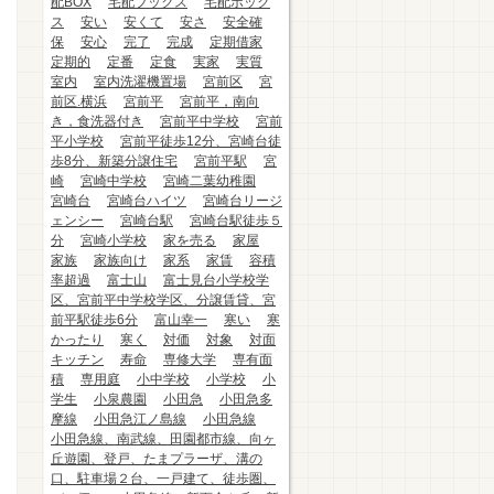
配BOX
宅配ブックス
宅配ボック
ス
安い
安くて
安さ
安全確
保
安心
完了
完成
定期借家
定期的
定番
定食
実家
実質
室内
室内洗濯機置場
宮前区
宮
前区.横浜
宮前平
宮前平，南向
き，食洗器付き
宮前平中学校
宮前
平小学校
宮前平徒歩12分、宮崎台徒
歩8分、新築分譲住宅
宮前平駅
宮
崎
宮崎中学校
宮崎二葉幼稚園
宮崎台
宮崎台ハイツ
宮崎台リージ
ェンシー
宮崎台駅
宮崎台駅徒歩５
分
宮崎小学校
家を売る
家屋
家族
家族向け
家系
家賃
容積
率超過
富士山
富士見台小学校学
区、宮前平中学校学区、分譲賃貸、宮
前平駅徒歩6分
富山幸一
寒い
寒
かったり
寒く
対価
対象
対面
キッチン
寿命
専修大学
専有面
積
専用庭
小中学校
小学校
小
学生
小泉農園
小田急
小田急多
摩線
小田急江ノ島線
小田急線
小田急線、南武線、田園都市線、向ヶ
丘遊園、登戸、たまプラーザ、溝の
口、駐車場２台、一戸建て、徒歩圏、