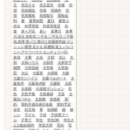
れました
売れる
売れ残る
売
主
売主さま
売主直売
売価
売
却
売却相談
売地
売物件
売
買
売買価格
売買取引
変動金
利
夏
夏季休暇
夏日
夏祭り
外出
外壁塗装
外装塗装済
外
食
多々戸浜
多い
多摩川
多摩
川.花火.世田谷.二子玉.二子玉川.二子新
地.高津.溝ノ口.溝の口.田園都市線.マン
ション.眺望.見える.高層階.屋上.バルコ
ニー.アイワハウス.センチュリー21
多頭
大事
大会
大切
大口
大
和
大和ハウス
大和市
大和市下
鶴間
大型収納
大型車
大学病
院
大山
大庭恵
大掃除
大森
大森サンハイツ
大森ベルポート
大
森海岸
大森海岸駅
大森駅
大田
区
大規模
大規模マンション
天
気
天気予報
天然素材
天皇
太
陽光パネル
太鼓橋
奈良町
契
約
契約不適合責任免責
契約予定
女性
好立地
妻
始発駅
娘
嬉
しい
子ども
子供
子供用プー
ル
子育て
学生
学生OK
学生さ
んお勧め物件
学芸大学
宅内
宅