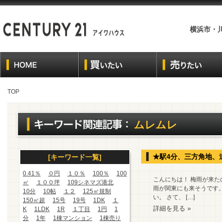
横浜市・
TOP
ムレムレ
★駅4分、三方角地、
[キーワード一覧]
0.41％
０円
１０％
100％
100
こんにちは！ 梅雨が来
㎡
１００坪
109シネマズ港北
雨が関東にも来そうです
10分
10帖
１２
125㎡規制
い。 さて、 […]
150㎡超
15号
19号
1DK
１
詳細を見る »
K
1LDK
1R
１丁目
1円
1
分
1年
1棟マンション
1棟売り