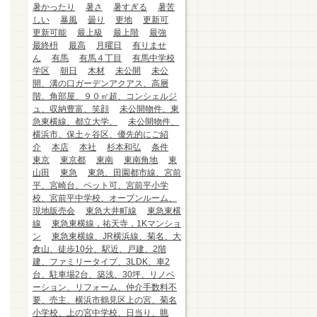
暑かったり
暑さ
暑すぎる
暑苦
しい
暴風
曇り
更地
更新可
更新可能
最上級
最上階
最強
最終枡
最高
月曜日
有りませ
ん
有馬
有馬４丁目
有馬中学校
学区
朝日
木材
未公開
未公
開、溝の口ガーデンアクアス、高層
階、角部屋、９０㎡超、コンシェルジ
ュ、収納豊富、笑顔
未公開物件、東
急東横線、都立大学、
未公開物件、
横浜市、保土ヶ谷区、優先的にご紹
介
本店
本社
杉本和弘
条件
東京
東京都
東南
東南角地
東
山田
東急
東急、田園都市線、宮前
平、宮崎台、ペット可、宮前平小学
校、宮前平中学校、オープンルーム、
現地販売会
東急大井町線
東急東横
線
東急東横線，祐天寺，1Kマンショ
ン
東急東横線、JR横浜線、菊名、大
倉山、徒歩10分、駅近、戸建、2階
建、ファミリータイプ、3LDK、車2
台、駐車場2台、築浅、30坪、リノベ
ーション、リフォーム、仲介手数料不
要、売主、横浜市鶴見区上の宮、菊名
小学校、上の宮中学校、日当り、眺