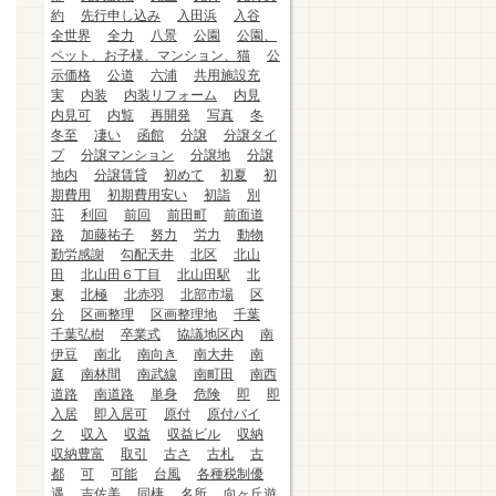
約
先行申し込み
入田浜
入谷
全世界
全力
八景
公園
公園、
ペット、お子様、マンション、猫
公
示価格
公道
六浦
共用施設充
実
内装
内装リフォーム
内見
内見可
内覧
再開発
写真
冬
冬至
凄い
函館
分譲
分譲タイ
プ
分譲マンション
分譲地
分譲
地内
分譲賃貸
初めて
初夏
初
期費用
初期費用安い
初詣
別
荘
利回
前回
前田町
前面道
路
加藤祐子
努力
労力
動物
勤労感謝
勾配天井
北区
北山
田
北山田６丁目
北山田駅
北
東
北極
北赤羽
北部市場
区
分
区画整理
区画整理地
千葉
千葉弘樹
卒業式
協議地区内
南
伊豆
南北
南向き
南大井
南
庭
南林間
南武線
南町田
南西
道路
南道路
単身
危険
即
即
入居
即入居可
原付
原付バイ
ク
収入
収益
収益ビル
収納
収納豊富
取引
古さ
古札
古
都
可
可能
台風
各種税制優
遇
吉佐美
同棲
名所
向ヶ丘遊