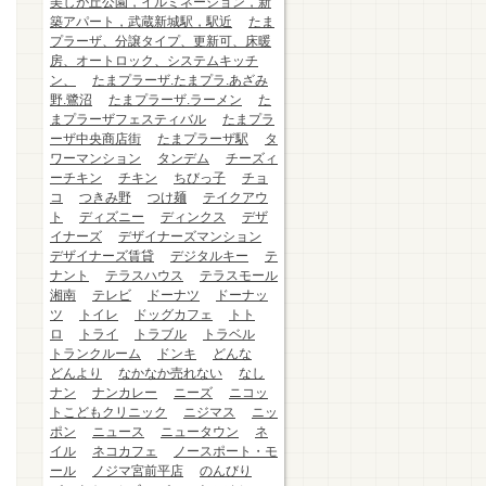
美しが丘公園，イルミネーション，新
築アパート，武蔵新城駅，駅近
たま
プラーザ、分譲タイプ、更新可、床暖
房、オートロック、システムキッチ
ン、
たまプラーザ.たまプラ.あざみ
野.鷺沼
たまプラーザ.ラーメン
た
まプラーザフェスティバル
たまプラ
ーザ中央商店街
たまプラーザ駅
タ
ワーマンション
タンデム
チーズィ
ーチキン
チキン
ちびっ子
チョ
コ
つきみ野
つけ麺
テイクアウ
ト
ディズニー
ディンクス
デザ
イナーズ
デザイナーズマンション
デザイナーズ賃貸
デジタルキー
テ
ナント
テラスハウス
テラスモール
湘南
テレビ
ドーナツ
ドーナッ
ツ
トイレ
ドッグカフェ
トト
ロ
トライ
トラブル
トラベル
トランクルーム
ドンキ
どんな
どんより
なかなか売れない
なし
ナン
ナンカレー
ニーズ
ニコッ
トこどもクリニック
ニジマス
ニッ
ポン
ニュース
ニュータウン
ネ
イル
ネコカフェ
ノースポート・モ
ール
ノジマ宮前平店
のんびり