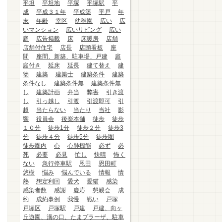
平坦
平坦地
平塚
平塚駅
平
成
平成３１年
平成築
平戸
年
末
年齢
幸区
幼稚園
広い
広
いマンション
広いリビング
広い
庭
広告掲載
床
床暖房
店舗
店舗付住宅
店長
店頭看板
座
間
座間、新築、駐車場、戸建
庭
庭付き
延床
延長
建て替え
建
物
建築
建築士
建築条件
建築
条件なし
建築条件無
建築条件無
し
建築計画
弁当
弊害
引き渡
し
引っ越し
引渡
引渡即可
引
越
当たらない
当たり
当社
影
響
役員会
後楽本舗
徒歩
徒歩
１０分
徒歩1分
徒歩２分
徒歩3
分
徒歩４分
徒歩5分
徒歩圏
徒歩圏内
心
心肺機能
必ず
必
死
必要
必見
忙し
快晴
怖く
ない
急行停車駅
恩田
恩田町
悠樹
悩み
悩んでいる
情報
情
熱
想定利回
愛犬
愛猫
感染
感染者数
感謝
慶応
懇親会
成
約
成約事例
我慢
戦い
戸塚
戸塚区
戸塚駅
戸建
戸建、向ヶ
丘遊園、溝の口、たまプラーザ、駐車