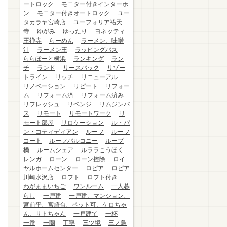
ートロック
モニター付きインターホ
ン
モニター付きオートロック
ユー
タカラヤ宮崎店
ユーフォリア祐天
寺
ゆがみ
ゆったり
ヨネッティ
王禅寺
らーめん
ラーメン、味噌
汁
ラーメン王
ラッピングバス
ららぽーと横浜
ランキング
ラン
チ
ランド
リースバック
リゾー
トライン
リッチ
リニューアル
リノベーション
リピート
リフォー
ム
リフォーム済
リフォーム済み
リフレッシュ
リベンジ
リムジンバ
ス
リモート
リモートワーク
リ
モート部屋
リロケーション
ル・パ
ン・コティディアン
ルーフ
ルーフ
コート
ルーフバルコニー
ループ
橋
ルームシェア
ルララこうほく
レンガ
ローン
ローン控除
ロイ
ヤルホームセンター
ロピア
ロピア
川崎水沢店
ロフト
ロフト付き
わがままいちご
ワンルーム
一人暮
らし
一戸建
一戸建、マンション、
宮前平、宮崎台、ペット可、ケロちゃ
ん、サトちゃん
一戸建て
一杯
一番
一蘭
丁寧
三ツ境
三ノ鳥