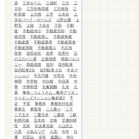
居
三井ホーム
三保町
三方
三
方向
三方向角部屋
三方角地
三
軒茶屋
上大岡
上手
上永谷
上
永谷パーク・ホームズ
上野公園
上
野毛
上陸
下永谷
下田
不動
産
不動産仲介
不動産売却
不動
産売買
不動産探し
不動産検索
不動産業
不動産業界
不動産業者
不動産買取
不動産購入
不忍池
世帯
世田谷区
世界
世界中
丘
の上のパン屋
丘陵地帯
両面バルコ
ニー
両面道路
並列
並列駐車
並列駐車2台
並列駐車３台
中古マ
ンション
中古戸建
中型犬
中央
林間
中学校
中白根
中目黒
中
華
中華料理
丸亀製麵
久末
九
葉
亀有，りょうさん，亀有アリオ，
ライオンズマンション亀有第3
予
定
予算
事務所
事務所付住居
事業主
事業用
二人乗り
二子
二子玉川
二重天井
二重床
二駅
利用可能
五本木
交換
交通利便
性
京急
京浜東北線
人は武士
人気
人気エリア
人流
今年
仕
事
代官山
令和
仮囲い
仲介