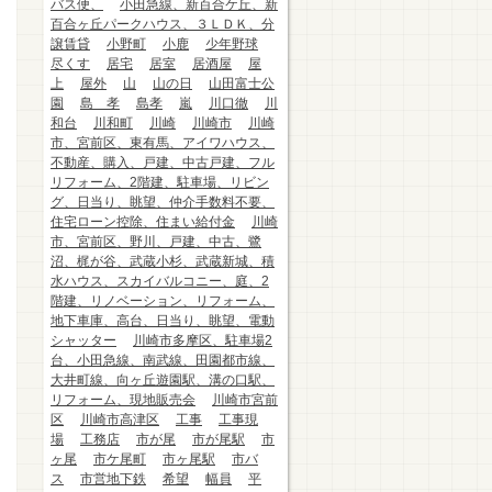
バス便、
小田急線、新百合ケ丘、新
百合ヶ丘パークハウス、３ＬＤＫ、分
譲賃貸
小野町
小鹿
少年野球
尽くす
居宅
居室
居酒屋
屋
上
屋外
山
山の日
山田富士公
園
島 孝
島孝
嵐
川口徹
川
和台
川和町
川崎
川崎市
川崎
市、宮前区、東有馬、アイワハウス、
不動産、購入、戸建、中古戸建、フル
リフォーム、2階建、駐車場、リビン
グ、日当り、眺望、仲介手数料不要、
住宅ローン控除、住まい給付金
川崎
市、宮前区、野川、戸建、中古、鷺
沼、梶が谷、武蔵小杉、武蔵新城、積
水ハウス、スカイバルコニー、庭、2
階建、リノベーション、リフォーム、
地下車庫、高台、日当り、眺望、電動
シャッター
川崎市多摩区、駐車場2
台、小田急線、南武線、田園都市線、
大井町線、向ヶ丘遊園駅、溝の口駅、
リフォーム、現地販売会
川崎市宮前
区
川崎市高津区
工事
工事現
場
工務店
市が尾
市が尾駅
市
ヶ尾
市ケ尾町
市ヶ尾駅
市バ
ス
市営地下鉄
希望
幅員
平