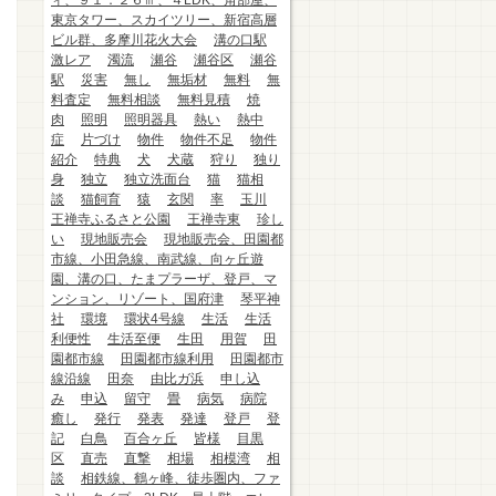
ィ、９１．２６㎡、４LDK、角部屋、
東京タワー、スカイツリー、新宿高層
ビル群、多摩川花火大会
溝の口駅
激レア
濁流
瀬谷
瀬谷区
瀬谷
駅
災害
無し
無垢材
無料
無
料査定
無料相談
無料見積
焼
肉
照明
照明器具
熱い
熱中
症
片づけ
物件
物件不足
物件
紹介
特典
犬
犬蔵
狩り
独り
身
独立
独立洗面台
猫
猫相
談
猫飼育
猿
玄関
率
玉川
王禅寺ふるさと公園
王禅寺東
珍し
い
現地販売会
現地販売会、田園都
市線、小田急線、南武線、向ヶ丘遊
園、溝の口、たまプラーザ、登戸、マ
ンション、リゾート、国府津
琴平神
社
環境
環状4号線
生活
生活
利便性
生活至便
生田
用賀
田
園都市線
田園都市線利用
田園都市
線沿線
田奈
由比ガ浜
申し込
み
申込
留守
畳
病気
病院
癒し
発行
発表
発達
登戸
登
記
白鳥
百合ヶ丘
皆様
目黒
区
直売
直撃
相場
相模湾
相
談
相鉄線、鶴ヶ峰、徒歩圏内、ファ