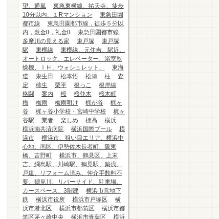
望、通風
東急東横線、祐天寺、徒歩
10分以内、１Rマンション
東急田園
都市線
東急田園都市線，徒歩５分以
内，敷金0，礼金0
東急田園都市線.
多摩川の見える家
東戸塚
東戸塚
駅
東横線
東横線、元住吉、駅近、
オートロック、エレベーター、浴室乾
燥機、ＩＨ、ウォシュレット、
東海
道
東生田
松本悟
松濤
柱
査
定
柿生
栗平
根っこ
根岸線
格闘
案内
桜
桜並木
桜木町
梅
梅雨
梅雨明け
梶が谷
梶ヶ
谷
梶ヶ谷小学校・宮崎中学校
梶ヶ
谷駅
業者
楽しめ
標高
横浜
横浜南共済病院
横浜国際プール
横
浜市
横浜市、狙い目エリア、横浜中
心地、南区、伊勢佐木長者町、阪東
橋、吉野町
横浜市、鶴見区、上末
吉、綱島駅、川崎駅、鶴見駅、築浅、
戸建、リフォーム済み、仲介手数料不
要、鶴見川、リバーサイド、駐車場、
カースペース、3階建
横浜市営地下
鉄
横浜市役所
横浜市戸塚区
横
浜市港北区
横浜市都筑区
横浜市都
筑区茅ヶ崎中央
横浜市青葉区
横浜