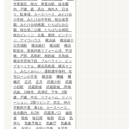
市青葉区、桜台、青葉台駅、徒歩圏
内、戸建、庭、高台、南向き、日当
り、駐車場、カースペース、みたけ台
小学校、みたけ台中学校、桜台保育
園、みたけ台幼稚園、たちばな台公
園、桜台第二公園、たちばな台病院、
桜台ビレッジ、古風、風情、ビンテー
ジ、アイワハウス
横浜線
横浜線十
日市場駅
横浜銀行
横浜駅
横浜
駅徒歩、新規内装リフォーム済、平沼
橋、戸部、高島町、相鉄線、京急線、
横浜市営地下鉄、ブルーライン、ビッ
グターミナル、横浜高島屋、横浜そご
う、みなとみらい、通勤通学便利、住
宅ローンが不安
横須賀
機械
機
械式
正式
正月
武蔵小杉
武蔵
小杉駅
武蔵新城
武蔵新城、JR南
武線、川崎市、高津区、千年、2階
建、戸建、中古、リフォーム、リノベ
ーション、2階リビング、売主、仲介
手数料不要、車1台、カースペース、
徒歩圏内、4LDK
武蔵溝ノ口
歯医
者
母校
毎日雨
毎朝
民泊
気
持ち
気象予報士
気象庁
気象条
件
水回り
水回り交換
水戸市