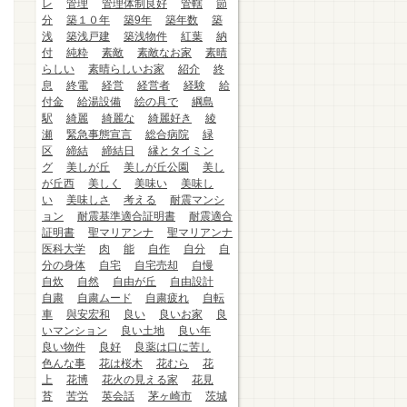
レ
管理
管理体制良好
管轄
節
分
築１０年
築9年
築年数
築
浅
築浅戸建
築浅物件
紅葉
納
付
純粋
素敵
素敵なお家
素晴
らしい
素晴らしいお家
紹介
終
息
終電
経営
経営者
経験
給
付金
給湯設備
絵の具で
綱島
駅
綺麗
綺麗な
綺麗好き
綾
瀬
緊急事態宣言
総合病院
緑
区
締結
締結日
縁とタイミン
グ
美しが丘
美しが丘公園
美し
が丘西
美しく
美味い
美味し
い
美味しさ
考える
耐震マンシ
ョン
耐震基準適合証明書
耐震適合
証明書
聖マリアンナ
聖マリアンナ
医科大学
肉
能
自作
自分
自
分の身体
自宅
自宅売却
自慢
自炊
自然
自由が丘
自由設計
自粛
自粛ムード
自粛疲れ
自転
車
與安宏和
良い
良いお家
良
いマンション
良い土地
良い年
良い物件
良好
良薬は口に苦し
色んな事
花は桜木
花むら
花
上
花博
花火の見える家
花見
苔
苦労
英会話
茅ヶ崎市
茨城